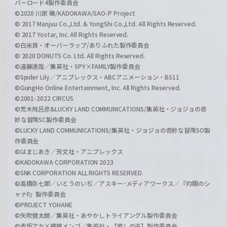
バーロード4製作委員会
©2020 川原 礫/KADOKAWA/SAO-P Project
© 2017 Manjuu Co.,Ltd. & YongShi Co.,Ltd. All Rights Reserved.
© 2017 Yostar, Inc. All Rights Reserved.
©白米良・オーバーラップ/ありふれた製作委員会
© 2020 DONUTS Co. Ltd. All Rights Reserved.
©遠藤達哉／集英社・SPY×FAMILY製作委員会
©Spider Lily／アニプレックス・ABCアニメーション・BS11
©GungHo Online Entertainment, Inc. All Rights Reserved.
©2001-2022 CIRCUS
©荒木飛呂彦&LUCKY LAND COMMUNICATIONS/集英社・ジョジョの奇
妙な冒険SC製作委員会
©LUCKY LAND COMMUNICATIONS/集英社・ジョジョの奇妙な冒険SO製
作委員会
©はまじあき／芳文社・アニプレックス
©KADOKAWA CORPORATION 2023
©SNK CORPORATION ALL RIGHTS RESERVED.
©高橋弥七郎／いとうのいぢ／アスキー･メディアワークス／『灼眼のシ
ャナF』製作委員会
©PROJECT YOHANE
©矢吹健太朗／集英社・あやかしトライアングル製作委員会
©赤坂アカ×横槍メンゴ／集英社・【推しの子】製作委員会