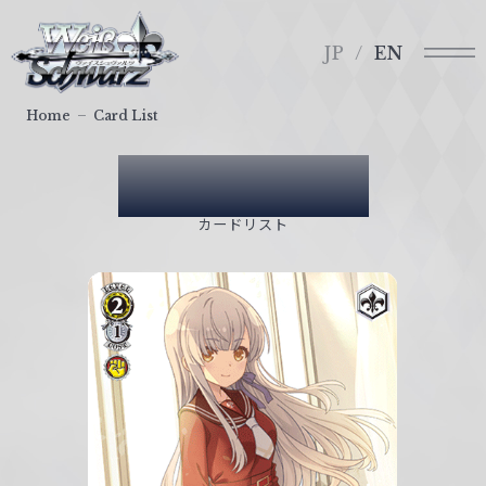
メ
ヴ
ニ
ァ
JP
EN
ュ
イ
ー
ス
Home
Card List
シ
ュ
Card List
ヴ
ァ
カードリスト
ル
ツ
｜
W
e
i
ß
S
c
h