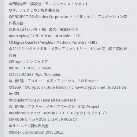
©西尾維新／講談社・アニプレックス・シャフト
©ギルティクラウン製作委員会
©PROJECT DD ©Index Corporation/「ペルソナ４」アニメーション製
作委員会
©あらゐけいいち・角川書店／東雲研究所
©Nitroplus/TYPE-MOON・ufotable・FZPC
©Magica Quartet/Aniplex・Madoka Partners・MBS
©2012 ヤマグチノボル・メディアファクトリー／ゼロの使い魔Ｆ製作委
員会
©Project シンフォギア
©BNGI／PROJECT iM@S
©2012 MAGES./5pb./Nitroplus
©川原 礫／アスキー・メディアワークス／AW Project
©SEGA / ©Crypton Future Media, Inc. www.crypton.net Illustration
by KEI
©VisualArt's/Key/Team Little Busters!
©川原 礫／アスキー・メディアワークス／SAO Project
©vividred project・MBS ©2013 プロジェクトラブライブ！
©NANOHA The MOVIE 2nd A's PROJECT
©サイコパス製作委員会
©Index Corporation 1996,2011