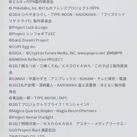
©ミルキィFFPN製作委員会
© Pokelabo, Inc. ©けものフレンズプロジェクト/KFPA
©2016 ひろやまひろし・TYPE-MOON／KADOKAWA／「プリズマ☆イ
リヤ ドライ!!」製作委員会
©Project Luck & Logic
©Project シンフォギアAXZ
©BanG Dream! Project
©Craft Egg Inc.
©SEGA／ ©Crypton Future Media, INC. www.piapro.net
©NANOHA Reflection PROJECT
©2017 暁なつめ・三嶋くろね／ＫＡＤＯＫＡＷＡ／このすば２製作委員
会
©GAINAX・中島かずき／アニプレックス・KONAMI・テレビ東京・電通
©2015丸戸史明・深崎暮人・KADOKAWA 富士見書房／冴えない製作委
員会
©東出祐一郎・TYPE-MOON / FAPC
©2017 プロジェクトラブライブ！サンシャイン!!
©Magica Quartet/Aniplex・Magia Record Partners
©Project Revue Starlight
©2017 時雨沢恵一／ＫＡＤＯＫＡＷＡ アスキー・メディアワークス／
GGO Project illust.黒星紅白
TM ©TOHO CO., LTD.