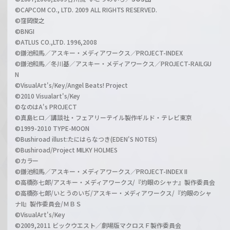
©CAPCOM CO., LTD. 2009 ALL RIGHTS RESERVED.
©窪岡俊之
©BNGI
©ATLUS CO.,LTD. 1996,2008
©鎌池和馬／アスキー・メディアワークス／PROJECT-INDEX
©鎌池和馬／冬川基／アスキー・メディアワークス／PROJECT-RAILGU
N
©VisualArt's/Key/Angel Beats! Project
©2010 Visualart's/Key
©なのはA's PROJECT
©真島ヒロ／講談社・フェアリーテイル製作ギルド・テレビ東京
©1999-2010 TYPE-MOON
©Bushiroad illust:たにはらなつき(EDEN'S NOTES)
©Bushiroad/Project MILKY HOLMES
©カラー
©鎌池和馬／アスキー・メディアワークス／PROJECT-INDEX II
©高橋弥七郎/アスキー・メディアワークス/『灼眼のシャナ』製作委員会
©高橋弥七郎/いとうのいぢ/アスキー・メディアワークス/『灼眼のシャ
ナII』製作委員会/ＭＢＳ
©VisualArt's/Key
©2009,2011 ビックウエスト／劇場版マクロスＦ製作委員会