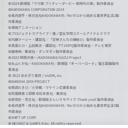
©2024 劇場版「ウマ娘 プリティーダービー 新時代の扉」製作委員会
©KADOKAWA CORPORATION 2024
©長月達平・株式会社KADOKAWA刊／Re:ゼロから始める異世界生活2製
作委員会
©東映アニメーション
©プロジェクトラブライブ！蓮ノ空女学院スクールアイドルクラブ
©内藤マーシー・講談社／「甘神さんちの縁結び」製作委員会
©真島ヒロ・上田敦夫・講談社／FT100YQ製作委員会・テレビ東京
©龍幸伸／集英社・ダンダダン製作委員会
©2023 時雨沢恵一/KADOKAWA/GGO2 Project
©丸山くがね・KADOKAWA刊／劇場版「オーバーロード」聖王国編製作
委員会
© 2023 あおぎり高校 / viviON, inc.
©NANOHA 20th PROJECT
©雨森たきび／小学館／マケイン応援委員会
©防衛隊第３部隊 ©松本直也／集英社
©原悠衣・芳文社／劇場版きんいろモザイク Thank you!! 製作委員会
©長月達平・株式会社KADOKAWA刊／Re:ゼロから始める異世界生活3製
作委員会
©SHIFT UP CORP.
© NEOWIZ & GAMFS N inc. All rights reserved.