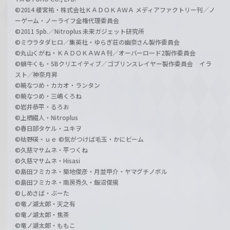
©2014 榎宮祐・株式会社ＫＡＤＯＫＡＷＡ メディアファクトリー刊／ノ
ーゲーム・ノーライフ全権代理委員会
©2011 5pb.／Nitroplus 未来ガジェット研究所
©ミウラタダヒロ／集英社・ゆらぎ荘の幽奈さん製作委員会
©丸山くがね・ＫＡＤＯＫＡＷＡ刊／オーバーロード2製作委員会
©蝸牛くも・SBクリエイティブ／ゴブリンスレイヤー製作委員会 イラ
スト／神奈月昇
©暁なつめ・カカオ・ランタン
©暁なつめ・三嶋くろね
©岩井恭平・るろお
©上栖綴人・Nitroplus
©春日部タケル・ユキヲ
©枯野瑛・ｕｅ ©気がつけば毛玉・かにビーム
©久慈マサムネ・平つくね
©久慈マサムネ・Hisasi
©島田フミカネ・築地俊彦・月並甲介・ヤマグチノボル
©島田フミカネ・南房秀久・飯沼俊規
©しめさば・ぶーた
©竜ノ湖太郎・天之有
©竜ノ湖太郎・焦茶
©竜ノ湖太郎・ももこ