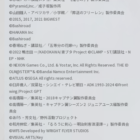
©Pyramid,Inc.／成子坂製作所
©山田鐘人・アベツカサ／小学館／「葬送のフリーレン」製作委員会
©2015, 2017, 2021 BIGWEST
©Bushiroad
©HAKAMA Inc
©Bushiroad
©春場ねぎ・講談社／「五等分の花嫁∽」製作委員会
©2022 鴨志田 一/KADOKAWA/青ブタ Project ©CLAMP・ST/講談社・N
EP・NHK
© NEXON Games Co., Ltd. & Yostar, Inc. All Rights Reserved. THE ID
OLM@STER™& ©Bandai Namco Entertainment Inc.
©ATLUS ©SEGA All rights reserved.
©臼井儀人／双葉社・シンエイ・テレビ朝日・ADK 1993-2024 ©Front
wing/Project GPT
©高橋陽一／集英社・2018キャプテン翼製作委員会
©高橋陽一／集英社・キャプテン翼シーズン２ ジュニアユース編製作委
員会
©あfろ・芳文社／野外活動プロジェクト
©和月伸宏／集英社・「るろうに剣心 －明治剣客浪漫譚－」製作委員会
©WFS Developed by WRIGHT FLYER STUDIOS
©VISUAL ARTS/Key