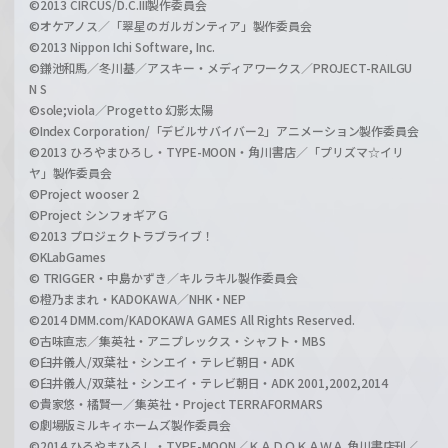
©2013 CIRCUS/D.C.III製作委員会
©オケアノス／「翠星のガルガンティア」製作委員会
©2013 Nippon Ichi Software, Inc.
©鎌池和馬／冬川基／アスキー・メディアワークス／PROJECT-RAILGU
N S
©sole;viola／Progetto 幻影太陽
©Index Corporation/「デビルサバイバー2」アニメーション製作委員会
©2013 ひろやまひろし・TYPE-MOON・角川書店／「プリズマ☆イリ
ヤ」製作委員会
©Project wooser 2
©Project シンフォギアＧ
©2013 プロジェクトラブライブ！
©KLabGames
© TRIGGER・中島かずき／キルラキル製作委員会
©橙乃ままれ・KADOKAWA／NHK・NEP
©2014 DMM.com/KADOKAWA GAMES All Rights Reserved.
©古味直志／集英社・アニプレックス・シャフト・MBS
©臼井儀人/双葉社・シンエイ・テレビ朝日・ADK
©臼井儀人/双葉社・シンエイ・テレビ朝日・ADK 2001,2002,2014
©貴家悠・橘賢一／集英社・Project TERRAFORMARS
©劇場版ミルキィホームズ製作委員会
©2014 ひろやまひろし・TYPE-MOON／ＫＡＤＯＫＡＷＡ 角川書店刊／