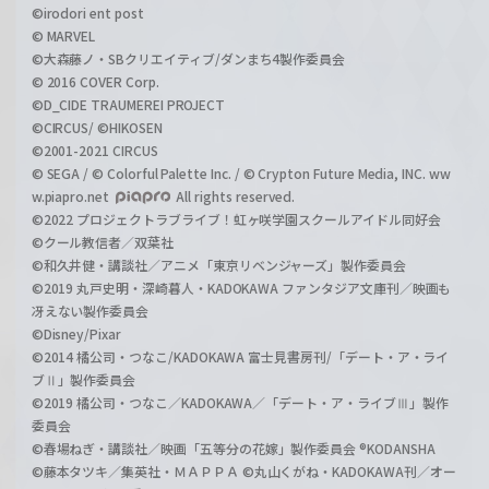
©irodori ent post
© MARVEL
©大森藤ノ・SBクリエイティブ/ダンまち4製作委員会
© 2016 COVER Corp.
©D_CIDE TRAUMEREI PROJECT
©CIRCUS/ ©HIKOSEN
©2001-2021 CIRCUS
© SEGA / © Colorful Palette Inc. / © Crypton Future Media, INC. ww
w.piapro.net
All rights reserved.
©2022 プロジェクトラブライブ！虹ヶ咲学園スクールアイドル同好会
©クール教信者／双葉社
©和久井健・講談社／アニメ「東京リベンジャーズ」製作委員会
©2019 丸戸史明・深崎暮人・KADOKAWA ファンタジア文庫刊／映画も
冴えない製作委員会
©Disney/Pixar
©2014 橘公司・つなこ/KADOKAWA 富士見書房刊/「デート・ア・ライ
ブⅡ」製作委員会
©2019 橘公司・つなこ／KADOKAWA／「デート・ア・ライブⅢ」製作
委員会
©春場ねぎ・講談社／映画「五等分の花嫁」製作委員会 ®KODANSHA
©藤本タツキ／集英社・ＭＡＰＰＡ ©丸山くがね・KADOKAWA刊／オー