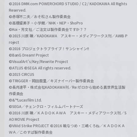
©2016 DMM.com POWERCHORD STUDIO / C2 / KADOKAWA All Rights
Reserved.
©赤塚不二夫／おそ松さん製作委員会
©高橋留美子・小学館／NHK・NEP・ShoPro
©Koi・芳文社／ご注文は製作委員会ですか？？
©2015 川原 礫／KADOKAWA アスキー・メディアワークス刊／AWIB P
roject
©2016 プロジェクトラブライブ！サンシャイン!!
©BanG Dream! Project
©VisualArt's/Key/Rewrite Project
©ATLUS ©SEGA All rights reserved.
©2015 CIRCUS
©TRIGGER・岡田麿里／キズナイーバー製作委員会
©長月達平・株式会社KADOKAWA刊／Re:ゼロから始める異世界生活製
作委員会
©&™Lucasfilm Ltd.
©SEGA／チェンクロ・フィルムパートナーズ
©2016 川原 礫／ＫＡＤＯＫＡＷＡ アスキー・メディアワークス刊／S
AO MOVIE Project
©ViVid Strike PROJECT ©2016 暁なつめ・三嶋くろね／ＫＡＤＯＫＡ
ＷＡ／このすば製作委員会