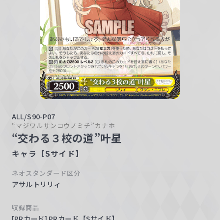
w
a
r
z
ALL/S90-P07
“マジワルサンコウノミチ”カナホ
“交わる３校の道”叶星
キャラ【Sサイド】
ネオスタンダード区分
アサルトリリィ
収録商品
[PRカード] PRカード【Sサイド】