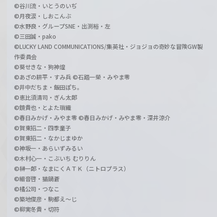
©谷川流・いとうのいぢ
©月夜涙・しおこんぶ
©水野良・グループSNE・出渕裕・左
©三田誠・pako
©LUCKY LAND COMMUNICATIONS/集英社・ジョジョの奇妙な冒険GW製
作委員会
©葵せきな・狗神煌
©あざの耕平・すみ兵 ©石踏一榮・みやま零
©井中だちま・飯田ぽち。
©恵比須清司・ぎん太郎
©鏡貴也・とよた瑣織
©春日みかげ・みやま零 ©春日みかげ・みやま零・深井涼介
©賀東招二・四季童子
©賀東招二・なかじまゆか
©神坂一・あらいずみるい
©木村心一・こぶいち むりりん
©榊一郎・なまにくＡＴＫ（ニトロプラス）
©細音啓・猫鍋蒼
©橘公司・つなこ
©築地俊彦・駒都え～じ
©柳実冬貴・切符