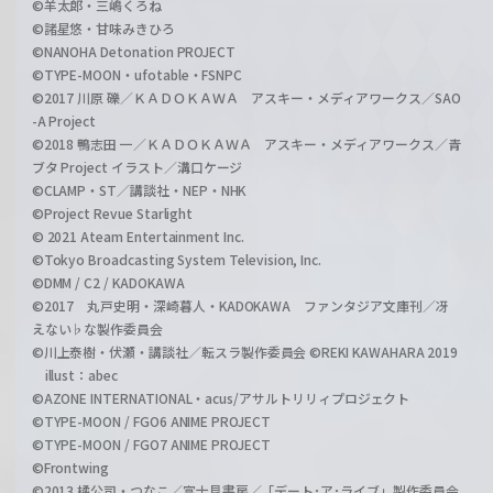
©羊太郎・三嶋くろね
©諸星悠・甘味みきひろ
©NANOHA Detonation PROJECT
©TYPE-MOON・ufotable・FSNPC
©2017 川原 礫／ＫＡＤＯＫＡＷＡ アスキー・メディアワークス／SAO
-A Project
©2018 鴨志田 一／ＫＡＤＯＫＡＷＡ アスキー・メディアワークス／青
ブタ Project イラスト／溝口ケージ
©CLAMP・ST／講談社・NEP・NHK
©Project Revue Starlight
© 2021 Ateam Entertainment Inc.
©Tokyo Broadcasting System Television, Inc.
©DMM / C2 / KADOKAWA
©2017 丸戸史明・深崎暮人・KADOKAWA ファンタジア文庫刊／冴
えない♭な製作委員会
©川上泰樹・伏瀬・講談社／転スラ製作委員会 ©REKI KAWAHARA 2019
illust：abec
©AZONE INTERNATIONAL・acus/アサルトリリィプロジェクト
©TYPE-MOON / FGO6 ANIME PROJECT
©TYPE-MOON / FGO7 ANIME PROJECT
©Frontwing
©2013 橘公司・つなこ／富士見書房／「デート･ア･ライブ」製作委員会