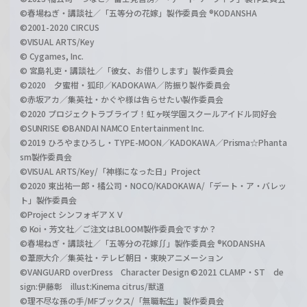
©春場ねぎ・講談社／「五等分の花嫁」製作委員会 ®KODANSHA
©2001-2020 CIRCUS
©VISUAL ARTS/Key
© Cygames, Inc.
© 宮島礼吏・講談社／「彼女、お借りします」製作委員会
©2020 夕蜜柑・狐印／KADOKAWA／防振り製作委員会
©赤坂アカ／集英社・かぐや様は告らせたい製作委員会
©2020 プロジェクトラブライブ！虹ヶ咲学園スクールアイドル同好会
©SUNRISE ©BANDAI NAMCO Entertainment Inc.
©2019 ひろやまひろし・TYPE-MOON／KADOKAWA／Prisma☆Phanta
sm製作委員会
©VISUAL ARTS/Key/「神様になった日」Project
©2020 東出祐一郎・橘公司・NOCO/KADOKAWA/「デート・ア・バレッ
ト」製作委員会
©Project シンフォギアＸＶ
© Koi・芳文社／ご注文はBLOOM製作委員会ですか？
©春場ねぎ・講談社／「五等分の花嫁∬」製作委員会 ®KODANSHA
©葦原大介／集英社・テレビ朝日・東映アニメーション
©VANGUARD overDress Character Design ©2021 CLAMP・ST de
sign:伊藤彰 illust:Kinema citrus/獣道
©理不尽な孫の手/MFブックス/「無職転生」製作委員会