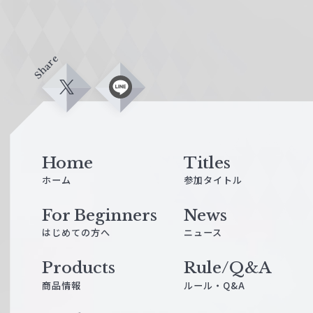
Share
X
L
i
n
e
Home
Titles
ホーム
参加タイトル
For Beginners
News
はじめての方へ
ニュース
Products
Rule/Q&A
商品情報
ルール・Q&A