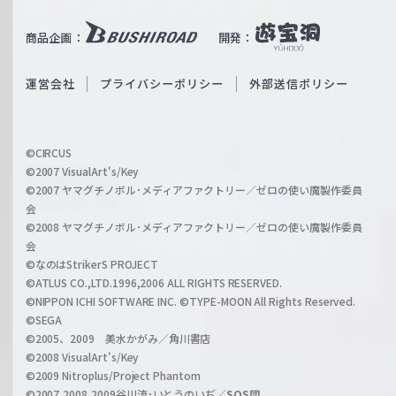
u
i
b
商品企画：
開発：
ß
e
S
O
運営会社
プライバシーポリシー
外部送信ポリシー
c
f
h
f
w
i
a
©CIRCUS
c
©2007 VisualArt's/Key
r
i
©2007 ヤマグチノボル･メディアファクトリー／ゼロの使い魔製作委員
z
会
a
©2008 ヤマグチノボル･メディアファクトリー／ゼロの使い魔製作委員
l
会
C
©なのはStrikerS PROJECT
h
©ATLUS CO.,LTD.1996,2006 ALL RIGHTS RESERVED.
a
©NIPPON ICHI SOFTWARE INC. ©TYPE-MOON All Rights Reserved.
n
©SEGA
©2005、2009 美水かがみ／角川書店
n
©2008 VisualArt's/Key
e
©2009 Nitroplus/Project Phantom
l
©2007,2008,2009谷川流･いとうのいぢ／
SOS団