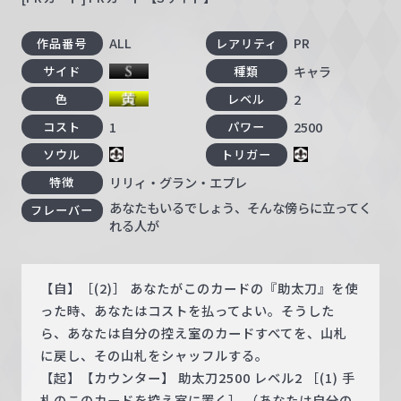
ALL
PR
作品番号
レアリティ
キャラ
サイド
種類
2
色
レベル
1
2500
コスト
パワー
ソウル
トリガー
リリィ・グラン・エプレ
特徴
あなたもいるでしょう、そんな傍らに立ってく
フレーバー
れる人が
【自】［(2)］ あなたがこのカードの『助太刀』を使
った時、あなたはコストを払ってよい。そうした
ら、あなたは自分の控え室のカードすべてを、山札
に戻し、その山札をシャッフルする。
【起】【カウンター】 助太刀2500 レベル2 ［(1) 手
札のこのカードを控え室に置く］ （あなたは自分の