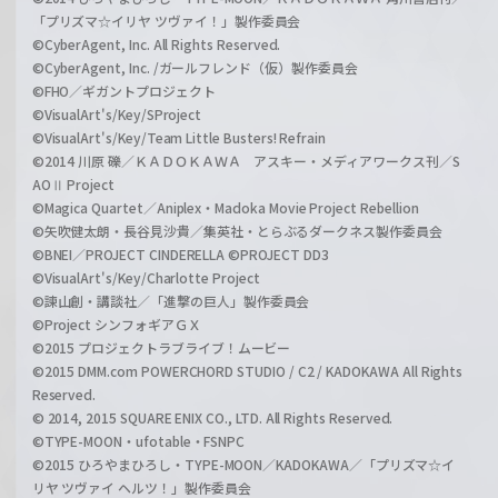
「プリズマ☆イリヤ ツヴァイ！」製作委員会
©CyberAgent, Inc. All Rights Reserved.
©CyberAgent, Inc. /ガールフレンド（仮）製作委員会
©FHO／ギガントプロジェクト
©VisualArt's/Key/SProject
©VisualArt's/Key/Team Little Busters! Refrain
©2014 川原 礫／ＫＡＤＯＫＡＷＡ アスキー・メディアワークス刊／S
AOⅡ Project
©Magica Quartet／Aniplex・Madoka Movie Project Rebellion
©矢吹健太朗・長谷見沙貴／集英社・とらぶるダークネス製作委員会
©BNEI／PROJECT CINDERELLA ©PROJECT DD3
©VisualArt's/Key/Charlotte Project
©諫山創・講談社／「進撃の巨人」製作委員会
©Project シンフォギアＧＸ
©2015 プロジェクトラブライブ！ムービー
©2015 DMM.com POWERCHORD STUDIO / C2 / KADOKAWA All Rights
Reserved.
© 2014, 2015 SQUARE ENIX CO., LTD. All Rights Reserved.
©TYPE-MOON・ufotable・FSNPC
©2015 ひろやまひろし・TYPE-MOON／KADOKAWA／「プリズマ☆イ
リヤ ツヴァイ ヘルツ！」製作委員会