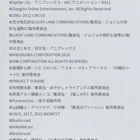
©Spider Lily／アニプレックス・ABCアニメーション・BS11
©GungHo Online Entertainment, Inc. All Rights Reserved.
©2001-2022 CIRCUS
©荒木飛呂彦&LUCKY LAND COMMUNICATIONS/集英社・ジョジョの奇
妙な冒険SC製作委員会
©LUCKY LAND COMMUNICATIONS/集英社・ジョジョの奇妙な冒険SO製
作委員会
©はまじあき／芳文社・アニプレックス
©KADOKAWA CORPORATION 2023
©SNK CORPORATION ALL RIGHTS RESERVED.
©高橋弥七郎／いとうのいぢ／アスキー･メディアワークス／『灼眼のシ
ャナF』製作委員会
©PROJECT YOHANE
©矢吹健太朗／集英社・あやかしトライアングル製作委員会
©赤坂アカ×横槍メンゴ／集英社・【推しの子】製作委員会
©Pyramid,Inc.／成子坂製作所
©山田鐘人・アベツカサ／小学館／「葬送のフリーレン」製作委員会
©2015, 2017, 2021 BIGWEST
©Bushiroad
©HAKAMA Inc
©Bushiroad
©春場ねぎ・講談社／「五等分の花嫁∽」製作委員会