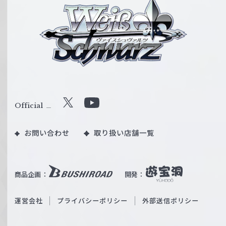
ヴ
ァ
イ
ス
シ
ュ
ヴ
ァ
ル
Official
X
Y
ツ
o
｜
お問い合わせ
取り扱い店舗一覧
u
W
T
e
u
i
b
商品企画：
開発：
ß
e
S
O
運営会社
プライバシーポリシー
外部送信ポリシー
c
f
h
f