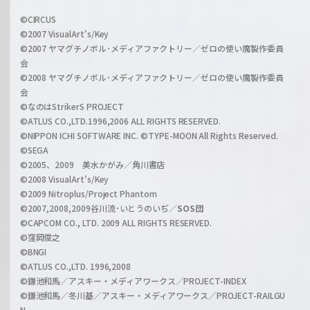
w
i
a
©CIRCUS
c
©2007 VisualArt's/Key
r
i
©2007 ヤマグチノボル･メディアファクトリー／ゼロの使い魔製作委員
z
会
a
©2008 ヤマグチノボル･メディアファクトリー／ゼロの使い魔製作委員
l
会
C
©なのはStrikerS PROJECT
h
©ATLUS CO.,LTD.1996,2006 ALL RIGHTS RESERVED.
a
©NIPPON ICHI SOFTWARE INC. ©TYPE-MOON All Rights Reserved.
n
©SEGA
©2005、2009 美水かがみ／角川書店
n
©2008 VisualArt's/Key
e
©2009 Nitroplus/Project Phantom
l
©2007,2008,2009谷川流･いとうのいぢ／
SOS団
©CAPCOM CO., LTD. 2009 ALL RIGHTS RESERVED.
©窪岡俊之
©BNGI
©ATLUS CO.,LTD. 1996,2008
©鎌池和馬／アスキー・メディアワークス／PROJECT-INDEX
©鎌池和馬／冬川基／アスキー・メディアワークス／PROJECT-RAILGU
N