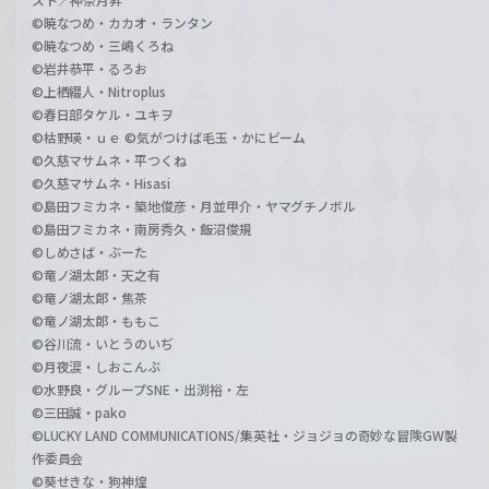
©暁なつめ・カカオ・ランタン
©暁なつめ・三嶋くろね
©岩井恭平・るろお
©上栖綴人・Nitroplus
©春日部タケル・ユキヲ
©枯野瑛・ｕｅ ©気がつけば毛玉・かにビーム
©久慈マサムネ・平つくね
©久慈マサムネ・Hisasi
©島田フミカネ・築地俊彦・月並甲介・ヤマグチノボル
©島田フミカネ・南房秀久・飯沼俊規
©しめさば・ぶーた
©竜ノ湖太郎・天之有
©竜ノ湖太郎・焦茶
©竜ノ湖太郎・ももこ
©谷川流・いとうのいぢ
©月夜涙・しおこんぶ
©水野良・グループSNE・出渕裕・左
©三田誠・pako
©LUCKY LAND COMMUNICATIONS/集英社・ジョジョの奇妙な冒険GW製
作委員会
©葵せきな・狗神煌