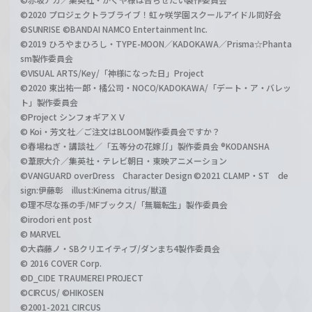
©2020 プロジェクトラブライブ！虹ヶ咲学園スクールアイドル同好会
©SUNRISE ©BANDAI NAMCO Entertainment Inc.
©2019 ひろやまひろし・TYPE-MOON／KADOKAWA／Prisma☆Phanta
sm製作委員会
©VISUAL ARTS/Key/「神様になった日」Project
©2020 東出祐一郎・橘公司・NOCO/KADOKAWA/「デート・ア・バレッ
ト」製作委員会
©Project シンフォギアＸＶ
© Koi・芳文社／ご注文はBLOOM製作委員会ですか？
©春場ねぎ・講談社／「五等分の花嫁∬」製作委員会 ®KODANSHA
©葦原大介／集英社・テレビ朝日・東映アニメーション
©VANGUARD overDress Character Design ©2021 CLAMP・ST de
sign:伊藤彰 illust:Kinema citrus/獣道
©理不尽な孫の手/MFブックス/「無職転生」製作委員会
©irodori ent post
© MARVEL
©大森藤ノ・SBクリエイティブ/ダンまち4製作委員会
© 2016 COVER Corp.
©D_CIDE TRAUMEREI PROJECT
©CIRCUS/ ©HIKOSEN
©2001-2021 CIRCUS