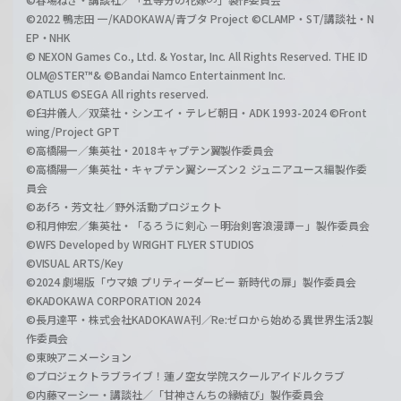
©2022 鴨志田 一/KADOKAWA/青ブタ Project ©CLAMP・ST/講談社・N
EP・NHK
© NEXON Games Co., Ltd. & Yostar, Inc. All Rights Reserved. THE ID
OLM@STER™& ©Bandai Namco Entertainment Inc.
©ATLUS ©SEGA All rights reserved.
©臼井儀人／双葉社・シンエイ・テレビ朝日・ADK 1993-2024 ©Front
wing/Project GPT
©高橋陽一／集英社・2018キャプテン翼製作委員会
©高橋陽一／集英社・キャプテン翼シーズン２ ジュニアユース編製作委
員会
©あfろ・芳文社／野外活動プロジェクト
©和月伸宏／集英社・「るろうに剣心 －明治剣客浪漫譚－」製作委員会
©WFS Developed by WRIGHT FLYER STUDIOS
©VISUAL ARTS/Key
©2024 劇場版「ウマ娘 プリティーダービー 新時代の扉」製作委員会
©KADOKAWA CORPORATION 2024
©長月達平・株式会社KADOKAWA刊／Re:ゼロから始める異世界生活2製
作委員会
©東映アニメーション
©プロジェクトラブライブ！蓮ノ空女学院スクールアイドルクラブ
©内藤マーシー・講談社／「甘神さんちの縁結び」製作委員会