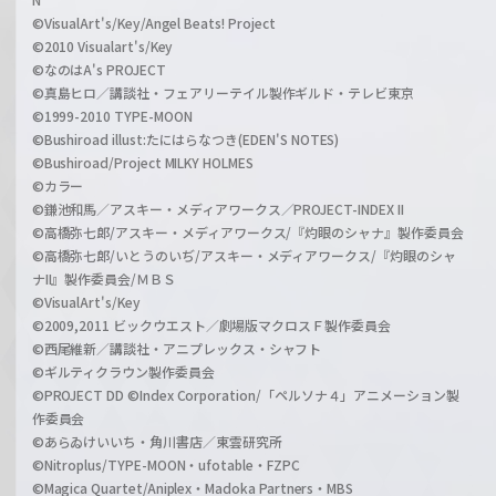
©VisualArt's/Key/Angel Beats! Project
©2010 Visualart's/Key
©なのはA's PROJECT
©真島ヒロ／講談社・フェアリーテイル製作ギルド・テレビ東京
©1999-2010 TYPE-MOON
©Bushiroad illust:たにはらなつき(EDEN'S NOTES)
©Bushiroad/Project MILKY HOLMES
©カラー
©鎌池和馬／アスキー・メディアワークス／PROJECT-INDEX II
©高橋弥七郎/アスキー・メディアワークス/『灼眼のシャナ』製作委員会
©高橋弥七郎/いとうのいぢ/アスキー・メディアワークス/『灼眼のシャ
ナII』製作委員会/ＭＢＳ
©VisualArt's/Key
©2009,2011 ビックウエスト／劇場版マクロスＦ製作委員会
©西尾維新／講談社・アニプレックス・シャフト
©ギルティクラウン製作委員会
©PROJECT DD ©Index Corporation/「ペルソナ４」アニメーション製
作委員会
©あらゐけいいち・角川書店／東雲研究所
©Nitroplus/TYPE-MOON・ufotable・FZPC
©Magica Quartet/Aniplex・Madoka Partners・MBS