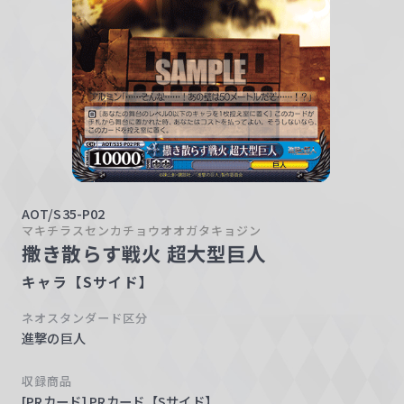
w
a
r
z
AOT/S35-P02
マキチラスセンカチョウオオガタキョジン
撒き散らす戦火 超大型巨人
キャラ【Sサイド】
ネオスタンダード区分
進撃の巨人
収録商品
[PRカード] PRカード【Sサイド】