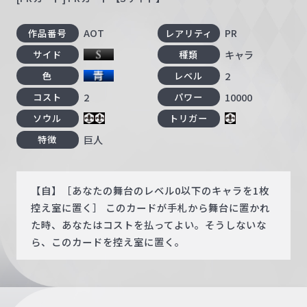
AOT
PR
作品番号
レアリティ
キャラ
サイド
種類
2
色
レベル
2
10000
コスト
パワー
ソウル
トリガー
巨人
特徴
【自】［あなたの舞台のレベル0以下のキャラを1枚
控え室に置く］ このカードが手札から舞台に置かれ
た時、あなたはコストを払ってよい。そうしないな
ら、このカードを控え室に置く。