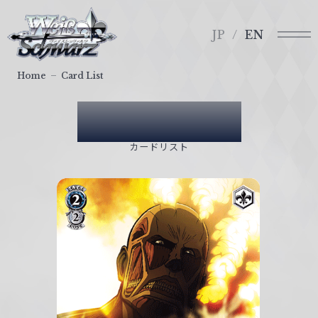
メ
ヴ
ニ
ァ
JP
EN
ュ
イ
ー
ス
Home
Card List
シ
ュ
Card List
ヴ
ァ
カードリスト
ル
ツ
｜
W
e
i
ß
S
c
h