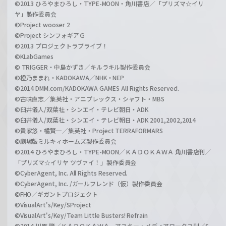
©2013 ひろやまひろし・TYPE-MOON・角川書店／「プリズマ☆イリ
ヤ」製作委員会
©Project wooser 2
©Project シンフォギアＧ
©2013 プロジェクトラブライブ！
©KLabGames
© TRIGGER・中島かずき／キルラキル製作委員会
©橙乃ままれ・KADOKAWA／NHK・NEP
©2014 DMM.com/KADOKAWA GAMES All Rights Reserved.
©古味直志／集英社・アニプレックス・シャフト・MBS
©臼井儀人/双葉社・シンエイ・テレビ朝日・ADK
©臼井儀人/双葉社・シンエイ・テレビ朝日・ADK 2001,2002,2014
©貴家悠・橘賢一／集英社・Project TERRAFORMARS
©劇場版ミルキィホームズ製作委員会
©2014 ひろやまひろし・TYPE-MOON／ＫＡＤＯＫＡＷＡ 角川書店刊／
「プリズマ☆イリヤ ツヴァイ！」製作委員会
©CyberAgent, Inc. All Rights Reserved.
©CyberAgent, Inc. /ガールフレンド（仮）製作委員会
©FHO／ギガントプロジェクト
©VisualArt's/Key/SProject
©VisualArt's/Key/Team Little Busters! Refrain
©2014 川原 礫／ＫＡＤＯＫＡＷＡ アスキー・メディアワークス刊／S