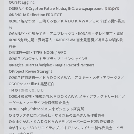
©Craft Egg Inc.
©SEGA／ ©Crypton Future Media, INC. www.piapro.net
©NANOHA Reflection PROJECT
©2017 暁なつめ・三嶋くろね／ＫＡＤＯＫＡＷＡ／このすば２製作委員
会
©GAINAX・中島かずき／アニプレックス・KONAMI・テレビ東京・電通
©2015丸戸史明・深崎暮人・KADOKAWA 富士見書房／冴えない製作委
員会
©東出祐一郎・TYPE-MOON / FAPC
©2017 プロジェクトラブライブ！サンシャイン!!
©Magica Quartet/Aniplex・Magia Record Partners
©Project Revue Starlight
©2017 時雨沢恵一／ＫＡＤＯＫＡＷＡ アスキー・メディアワークス／
GGO Project illust.黒星紅白
TM ©TOHO CO., LTD.
©2014 榎宮祐・株式会社ＫＡＤＯＫＡＷＡ メディアファクトリー刊／ノ
ーゲーム・ノーライフ全権代理委員会
©2011 5pb.／Nitroplus 未来ガジェット研究所
©ミウラタダヒロ／集英社・ゆらぎ荘の幽奈さん製作委員会
©丸山くがね・ＫＡＤＯＫＡＷＡ刊／オーバーロード2製作委員会
©蝸牛くも・SBクリエイティブ／ゴブリンスレイヤー製作委員会 イラ
スト／神奈月昇