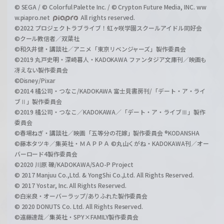
© SEGA / © Colorful Palette Inc. / © Crypton Future Media, INC. ww
w.piapro.net
All rights reserved.
©2022 プロジェクトラブライブ！虹ヶ咲学園スクールアイドル同好会
©クール教信者／双葉社
©和久井健・講談社／アニメ「東京リベンジャーズ」製作委員会
©2019 丸戸史明・深崎暮人・KADOKAWA ファンタジア文庫刊／映画も
冴えない製作委員会
©Disney/Pixar
©2014 橘公司・つなこ/KADOKAWA 富士見書房刊/「デート・ア・ライ
ブⅡ」製作委員会
©2019 橘公司・つなこ／KADOKAWA／「デート・ア・ライブⅢ」製作
委員会
©春場ねぎ・講談社／映画「五等分の花嫁」製作委員会 ®KODANSHA
©藤本タツキ／集英社・ＭＡＰＰＡ ©丸山くがね・KADOKAWA刊／オー
バーロード4製作委員会
©2020 川原 礫/KADOKAWA/SAO-P Project
© 2017 Manjuu Co.,Ltd. & YongShi Co.,Ltd. All Rights Reserved.
© 2017 Yostar, Inc. All Rights Reserved.
©白米良・オーバーラップ/ありふれた製作委員会
© 2020 DONUTS Co. Ltd. All Rights Reserved.
©遠藤達哉／集英社・SPY×FAMILY製作委員会