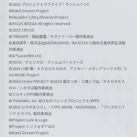
©2016 プロジェクトラブライブ！サンシャイン!!
©BanG Dream! Project
©VisualArt's/Key/Rewrite Project
©ATLUS ©SEGA All rights reserved.
©2015 CIRCUS
©TRIGGER・岡田麿里／キズナイーバー製作委員会
©長月達平・株式会社KADOKAWA刊／Re:ゼロから始める異世界生活製
作委員会
©&™Lucasfilm Ltd.
©SEGA／チェンクロ・フィルムパートナーズ
©2016 川原 礫／ＫＡＤＯＫＡＷＡ アスキー・メディアワークス刊／S
AO MOVIE Project
©ViVid Strike PROJECT ©2016 暁なつめ・三嶋くろね／ＫＡＤＯＫＡ
ＷＡ／このすば製作委員会
©ミルキィFFPN製作委員会
© Pokelabo, Inc. ©けものフレンズプロジェクト/KFPA
©2016 ひろやまひろし・TYPE-MOON／KADOKAWA／「プリズマ☆イ
リヤ ドライ!!」製作委員会
©Project Luck & Logic
©Project シンフォギアAXZ
©BanG Dream! Project