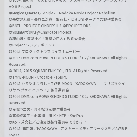
AOⅡ Project
©Magica Quartet／Aniplex・Madoka Movie Project Rebellion
©矢吹健太朗・長谷見沙貴／集英社・とらぶるダークネス製作委員会
©BNEI／PROJECT CINDERELLA ©PROJECT DD3
©VisualArt's/Key/Charlotte Project
©諫山創・講談社／「進撃の巨人」製作委員会
©Project シンフォギアＧＸ
©2015 プロジェクトラブライブ！ムービー
©2015 DMM.com POWERCHORD STUDIO / C2 / KADOKAWA All Rights
Reserved.
© 2014, 2015 SQUARE ENIX CO., LTD. All Rights Reserved.
©TYPE-MOON・ufotable・FSNPC
©2015 ひろやまひろし・TYPE-MOON／KADOKAWA／「プリズマ☆イ
リヤ ツヴァイ ヘルツ！」製作委員会
©2016 DMM.com POWERCHORD STUDIO / C2 / KADOKAWA All Rights
Reserved.
©赤塚不二夫／おそ松さん製作委員会
©高橋留美子・小学館／NHK・NEP・ShoPro
©Koi・芳文社／ご注文は製作委員会ですか？？
©2015 川原 礫／KADOKAWA アスキー・メディアワークス刊／AWIB P
roject