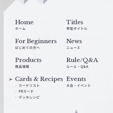
i
n
e
Home
Titles
ホーム
参加タイトル
For Beginners
News
はじめての方へ
ニュース
Products
Rule/Q&A
商品情報
ルール・Q&A
Cards & Recipes
Events
カードリスト
大会・イベント
PRカード
デッキレシピ