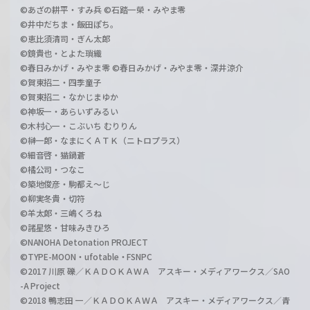
©あざの耕平・すみ兵 ©石踏一榮・みやま零
©井中だちま・飯田ぽち。
©恵比須清司・ぎん太郎
©鏡貴也・とよた瑣織
©春日みかげ・みやま零 ©春日みかげ・みやま零・深井涼介
©賀東招二・四季童子
©賀東招二・なかじまゆか
©神坂一・あらいずみるい
©木村心一・こぶいち むりりん
©榊一郎・なまにくＡＴＫ（ニトロプラス）
©細音啓・猫鍋蒼
©橘公司・つなこ
©築地俊彦・駒都え～じ
©柳実冬貴・切符
©羊太郎・三嶋くろね
©諸星悠・甘味みきひろ
©NANOHA Detonation PROJECT
©TYPE-MOON・ufotable・FSNPC
©2017 川原 礫／ＫＡＤＯＫＡＷＡ アスキー・メディアワークス／SAO
-A Project
©2018 鴨志田 一／ＫＡＤＯＫＡＷＡ アスキー・メディアワークス／青