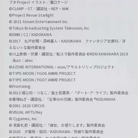
ブタ Project イラスト／溝口ケージ
©CLAMP・ST／講談社・NEP・NHK
©Project Revue Starlight
© 2021 Ateam Entertainment Inc.
©Tokyo Broadcasting System Television, Inc.
©DMM / C2 / KADOKAWA
©2017 丸戸史明・深崎暮人・KADOKAWA ファンタジア文庫刊／冴
えない♭な製作委員会
©川上泰樹・伏瀬・講談社／転スラ製作委員会 ©REKI KAWAHARA 2019
illust：abec
©AZONE INTERNATIONAL・acus/アサルトリリィプロジェクト
©TYPE-MOON / FGO6 ANIME PROJECT
©TYPE-MOON / FGO7 ANIME PROJECT
©Frontwing
©2013 橘公司・つなこ／富士見書房／「デート･ア･ライブ」製作委員会
©春場ねぎ・講談社／「五等分の花嫁」製作委員会 ®KODANSHA
©2001-2020 CIRCUS
©VISUAL ARTS/Key
© Cygames, Inc.
© 宮島礼吏・講談社／「彼女、お借りします」製作委員会
©2020 夕蜜柑・狐印／KADOKAWA／防振り製作委員会
©赤坂アカ／集英社・かぐや様は告らせたい製作委員会