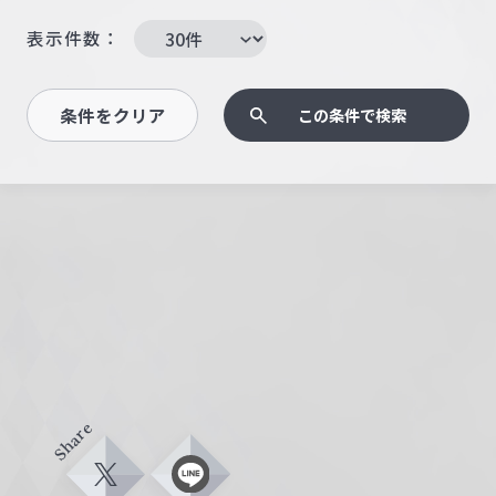
表示件数：
条件をクリア
この条件で検索
Share
X
L