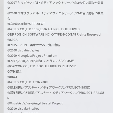
i
©2007 ヤマグチノボル･メディアファクトリー／ゼロの使い魔製作委員
z
会
a
©2008 ヤマグチノボル･メディアファクトリー／ゼロの使い魔製作委員
l
会
C
©なのはStrikerS PROJECT
h
©ATLUS CO.,LTD.1996,2006 ALL RIGHTS RESERVED.
a
©NIPPON ICHI SOFTWARE INC. ©TYPE-MOON All Rights Reserved.
n
©SEGA
©2005、2009 美水かがみ／角川書店
n
©2008 VisualArt's/Key
e
©2009 Nitroplus/Project Phantom
l
©2007,2008,2009谷川流･いとうのいぢ／
SOS団
©CAPCOM CO., LTD. 2009 ALL RIGHTS RESERVED.
©窪岡俊之
©BNGI
©ATLUS CO.,LTD. 1996,2008
©鎌池和馬／アスキー・メディアワークス／PROJECT-INDEX
©鎌池和馬／冬川基／アスキー・メディアワークス／PROJECT-RAILGU
N
©VisualArt's/Key/Angel Beats! Project
©2010 Visualart's/Key