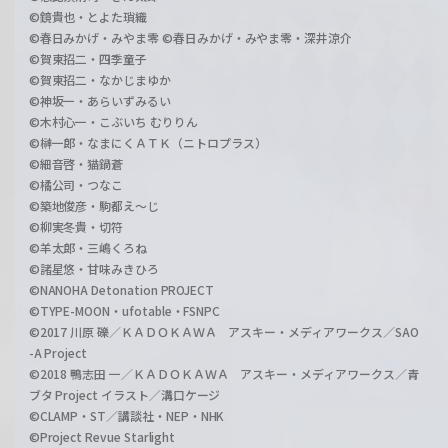
©鏡貴也・とよた瑣織
©春日みかげ・みやま零 ©春日みかげ・みやま零・深井涼介
©賀東招二・四季童子
©賀東招二・なかじまゆか
©神坂一・あらいずみるい
©木村心一・こぶいち むりりん
©榊一郎・なまにくＡＴＫ（ニトロプラス）
©細音啓・猫鍋蒼
©橘公司・つなこ
©築地俊彦・駒都え～じ
©柳実冬貴・切符
©羊太郎・三嶋くろね
©諸星悠・甘味みきひろ
©NANOHA Detonation PROJECT
©TYPE-MOON・ufotable・FSNPC
©2017 川原 礫／ＫＡＤＯＫＡＷＡ アスキー・メディアワークス／SAO
-A Project
©2018 鴨志田 一／ＫＡＤＯＫＡＷＡ アスキー・メディアワークス／青
ブタ Project イラスト／溝口ケージ
©CLAMP・ST／講談社・NEP・NHK
©Project Revue Starlight