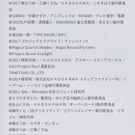
©2017 暁なつめ・三嶋くろね／ＫＡＤＯＫＡＷＡ／このすば２製作委員
会
©GAINAX・中島かずき／アニプレックス・KONAMI・テレビ東京・電通
©2015丸戸史明・深崎暮人・KADOKAWA 富士見書房／冴えない製作委
員会
©東出祐一郎・TYPE-MOON / FAPC
©2017 プロジェクトラブライブ！サンシャイン!!
©Magica Quartet/Aniplex・Magia Record Partners
©Project Revue Starlight
©2017 時雨沢恵一／ＫＡＤＯＫＡＷＡ アスキー・メディアワークス／
GGO Project illust.黒星紅白
TM ©TOHO CO., LTD.
©2014 榎宮祐・株式会社ＫＡＤＯＫＡＷＡ メディアファクトリー刊／ノ
ーゲーム・ノーライフ全権代理委員会
©2011 5pb.／Nitroplus 未来ガジェット研究所
©ミウラタダヒロ／集英社・ゆらぎ荘の幽奈さん製作委員会
©丸山くがね・ＫＡＤＯＫＡＷＡ刊／オーバーロード2製作委員会
©蝸牛くも・SBクリエイティブ／ゴブリンスレイヤー製作委員会 イラ
スト／神奈月昇
©暁なつめ・カカオ・ランタン
©暁なつめ・三嶋くろね