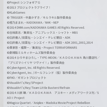
©Project シンフォギアＧ
©2013 プロジェクトラブライブ！
©KLabGames
© TRIGGER・中島かずき／キルラキル製作委員会
©橙乃ままれ・KADOKAWA／NHK・NEP
©2014 DMM.com/KADOKAWA GAMES All Rights Reserved.
©古味直志／集英社・アニプレックス・シャフト・MBS
©臼井儀人/双葉社・シンエイ・テレビ朝日・ADK
©臼井儀人/双葉社・シンエイ・テレビ朝日・ADK 2001,2002,2014
©貴家悠・橘賢一／集英社・Project TERRAFORMARS
©劇場版ミルキィホームズ製作委員会
©2014 ひろやまひろし・TYPE-MOON／ＫＡＤＯＫＡＷＡ 角川書店刊／
「プリズマ☆イリヤ ツヴァイ！」製作委員会
©CyberAgent, Inc. All Rights Reserved.
©CyberAgent, Inc. /ガールフレンド（仮）製作委員会
©FHO／ギガントプロジェクト
©VisualArt's/Key/SProject
©VisualArt's/Key/Team Little Busters! Refrain
©2014 川原 礫／ＫＡＤＯＫＡＷＡ アスキー・メディアワークス刊／S
AOⅡ Project
©Magica Quartet／Aniplex・Madoka Movie Project Rebellion