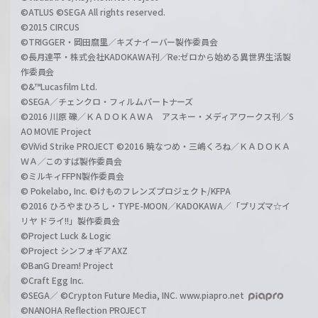
©ATLUS ©SEGA All rights reserved.
©2015 CIRCUS
©TRIGGER・岡田麿里／キズナイーバー製作委員会
©長月達平・株式会社KADOKAWA刊／Re:ゼロから始める異世界生活製
作委員会
©&™Lucasfilm Ltd.
©SEGA／チェンクロ・フィルムパートナーズ
©2016 川原 礫／ＫＡＤＯＫＡＷＡ アスキー・メディアワークス刊／S
AO MOVIE Project
©ViVid Strike PROJECT ©2016 暁なつめ・三嶋くろね／ＫＡＤＯＫＡ
ＷＡ／このすば製作委員会
©ミルキィFFPN製作委員会
© Pokelabo, Inc. ©けものフレンズプロジェクト/KFPA
©2016 ひろやまひろし・TYPE-MOON／KADOKAWA／「プリズマ☆イ
リヤ ドライ!!」製作委員会
©Project Luck & Logic
©Project シンフォギアAXZ
©BanG Dream! Project
©Craft Egg Inc.
©SEGA／ ©Crypton Future Media, INC. www.piapro.net
©NANOHA Reflection PROJECT