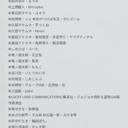
©岩井恭平・るろお
©上栖綴人・Nitroplus
©春日部タケル・ユキヲ
©枯野瑛・ｕｅ ©気がつけば毛玉・かにビーム
©久慈マサムネ・平つくね
©久慈マサムネ・Hisasi
©島田フミカネ・築地俊彦・月並甲介・ヤマグチノボル
©島田フミカネ・南房秀久・飯沼俊規
©しめさば・ぶーた
©竜ノ湖太郎・天之有
©竜ノ湖太郎・焦茶
©竜ノ湖太郎・ももこ
©谷川流・いとうのいぢ
©月夜涙・しおこんぶ
©水野良・グループSNE・出渕裕・左
©三田誠・pako
©LUCKY LAND COMMUNICATIONS/集英社・ジョジョの奇妙な冒険GW製
作委員会
©葵せきな・狗神煌
©あざの耕平・すみ兵 ©石踏一榮・みやま零
©井中だちま・飯田ぽち。
©恵比須清司・ぎん太郎