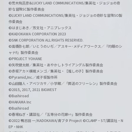
©荒木飛呂彦&LUCKY LAND COMMUNICATIONS/集英社・ジョジョの奇
妙な冒険SC製作委員会
©LUCKY LAND COMMUNICATIONS/集英社・ジョジョの奇妙な冒険SO製
作委員会
©はまじあき／芳文社・アニプレックス
©KADOKAWA CORPORATION 2023
©SNK CORPORATION ALL RIGHTS RESERVED.
©高橋弥七郎／いとうのいぢ／アスキー･メディアワークス／『灼眼のシ
ャナF』製作委員会
©PROJECT YOHANE
©矢吹健太朗／集英社・あやかしトライアングル製作委員会
©赤坂アカ×横槍メンゴ／集英社・【推しの子】製作委員会
©Pyramid,Inc.／成子坂製作所
©山田鐘人・アベツカサ／小学館／「葬送のフリーレン」製作委員会
©2015, 2017, 2021 BIGWEST
©Bushiroad
©HAKAMA Inc
©Bushiroad
©春場ねぎ・講談社／「五等分の花嫁∽」製作委員会
©2022 鴨志田 一/KADOKAWA/青ブタ Project ©CLAMP・ST/講談社・N
EP・NHK