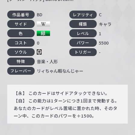
BD
C
作品番号
レアリティ
キャラ
サイド
種類
1
色
レベル
0
5500
コスト
パワー
-
ソウル
トリガー
音楽・人形
特徴
リィちゃん暇なんじゃー
フレーバー
【永】 このカードはサイドアタックできない。
【自】 この能力は1ターンにつき1回まで発動する。
あなたのカードがレベル置場に置かれた時、そのタ
ーン中、このカードのパワーを＋1500。