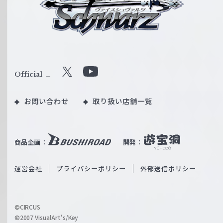
ス
シ
ュ
ヴ
ァ
ル
Official
X
Y
ツ
o
｜
お問い合わせ
取り扱い店舗一覧
u
W
T
e
u
i
b
商品企画：
開発：
ß
e
S
O
運営会社
プライバシーポリシー
外部送信ポリシー
c
f
h
f
w
i
a
©CIRCUS
c
©2007 VisualArt's/Key
r