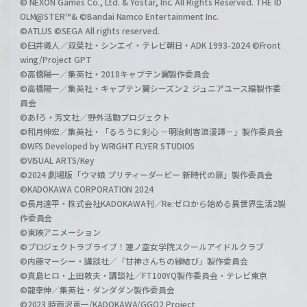
© NEXON Games Co., Ltd. & Yostar, Inc. All Rights Reserved. THE ID
OLM@STER™& ©Bandai Namco Entertainment Inc.
©ATLUS ©SEGA All rights reserved.
©臼井儀人／双葉社・シンエイ・テレビ朝日・ADK 1993-2024 ©Front
wing/Project GPT
©高橋陽一／集英社・2018キャプテン翼製作委員会
©高橋陽一／集英社・キャプテン翼シーズン２ ジュニアユース編製作委
員会
©あfろ・芳文社／野外活動プロジェクト
©和月伸宏／集英社・「るろうに剣心 －明治剣客浪漫譚－」製作委員会
©WFS Developed by WRIGHT FLYER STUDIOS
©VISUAL ARTS/Key
©2024 劇場版「ウマ娘 プリティーダービー 新時代の扉」製作委員会
©KADOKAWA CORPORATION 2024
©長月達平・株式会社KADOKAWA刊／Re:ゼロから始める異世界生活2製
作委員会
©東映アニメーション
©プロジェクトラブライブ！蓮ノ空女学院スクールアイドルクラブ
©内藤マーシー・講談社／「甘神さんちの縁結び」製作委員会
©真島ヒロ・上田敦夫・講談社／FT100YQ製作委員会・テレビ東京
©龍幸伸／集英社・ダンダダン製作委員会
©2023 時雨沢恵一/KADOKAWA/GGO2 Project