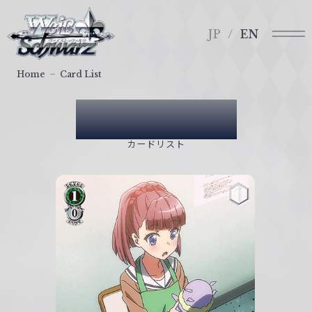
メ
ヴ
ニ
ァ
JP
EN
ュ
イ
ー
ス
Home
Card List
シ
ュ
Card List
ヴ
ァ
カードリスト
ル
ツ
｜
W
e
i
ß
S
c
h