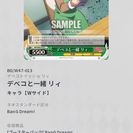
w
a
r
z
BD/W47-013
デベコトイッショ リィ
デベコと一緒 リィ
キャラ【Wサイド】
ネオスタンダード区分
BanG Dream!
収録商品
[ブースターパック] BanG Dream!