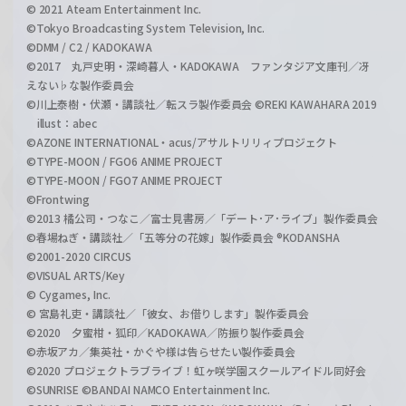
© 2021 Ateam Entertainment Inc.
©Tokyo Broadcasting System Television, Inc.
©DMM / C2 / KADOKAWA
©2017 丸戸史明・深崎暮人・KADOKAWA ファンタジア文庫刊／冴
えない♭な製作委員会
©川上泰樹・伏瀬・講談社／転スラ製作委員会 ©REKI KAWAHARA 2019
illust：abec
©AZONE INTERNATIONAL・acus/アサルトリリィプロジェクト
©TYPE-MOON / FGO6 ANIME PROJECT
©TYPE-MOON / FGO7 ANIME PROJECT
©Frontwing
©2013 橘公司・つなこ／富士見書房／「デート･ア･ライブ」製作委員会
©春場ねぎ・講談社／「五等分の花嫁」製作委員会 ®KODANSHA
©2001-2020 CIRCUS
©VISUAL ARTS/Key
© Cygames, Inc.
© 宮島礼吏・講談社／「彼女、お借りします」製作委員会
©2020 夕蜜柑・狐印／KADOKAWA／防振り製作委員会
©赤坂アカ／集英社・かぐや様は告らせたい製作委員会
©2020 プロジェクトラブライブ！虹ヶ咲学園スクールアイドル同好会
©SUNRISE ©BANDAI NAMCO Entertainment Inc.