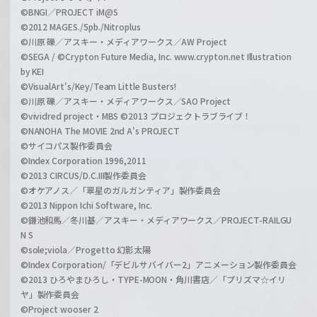
©BNGI／PROJECT iM@S
©2012 MAGES./5pb./Nitroplus
©川原 礫／アスキー・メディアワークス／AW Project
©SEGA / ©Crypton Future Media, Inc. www.crypton.net Illustration
by KEI
©VisualArt's/Key/Team Little Busters!
©川原 礫／アスキー・メディアワークス／SAO Project
©vividred project・MBS ©2013 プロジェクトラブライブ！
©NANOHA The MOVIE 2nd A's PROJECT
©サイコパス製作委員会
©Index Corporation 1996,2011
©2013 CIRCUS/D.C.III製作委員会
©オケアノス／「翠星のガルガンティア」製作委員会
©2013 Nippon Ichi Software, Inc.
©鎌池和馬／冬川基／アスキー・メディアワークス／PROJECT-RAILGU
N S
©sole;viola／Progetto 幻影太陽
©Index Corporation/「デビルサバイバー2」アニメーション製作委員会
©2013 ひろやまひろし・TYPE-MOON・角川書店／「プリズマ☆イリ
ヤ」製作委員会
©Project wooser 2