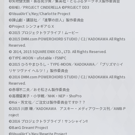
©矢吹健太朗・長谷見沙貴／集英社・とらぶるダークネス製作委員会
©BNEI／PROJECT CINDERELLA ©PROJECT DD3
©VisualArt's/Key/Charlotte Project
©諫山創・講談社／「進撃の巨人」製作委員会
©Project シンフォギアＧＸ
©2015 プロジェクトラブライブ！ムービー
©2015 DMM.com POWERCHORD STUDIO / C2 / KADOKAWA All Rights
Reserved.
© 2014, 2015 SQUARE ENIX CO., LTD. All Rights Reserved.
©TYPE-MOON・ufotable・FSNPC
©2015 ひろやまひろし・TYPE-MOON／KADOKAWA／「プリズマ☆イ
リヤ ツヴァイ ヘルツ！」製作委員会
©2016 DMM.com POWERCHORD STUDIO / C2 / KADOKAWA All Rights
Reserved.
©赤塚不二夫／おそ松さん製作委員会
©高橋留美子・小学館／NHK・NEP・ShoPro
©Koi・芳文社／ご注文は製作委員会ですか？？
©2015 川原 礫／KADOKAWA アスキー・メディアワークス刊／AWIB P
roject
©2016 プロジェクトラブライブ！サンシャイン!!
©BanG Dream! Project
©VisualArt's/Key/Rewrite Project