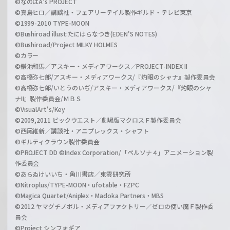
©なのはA's PROJECT
©真島ヒロ／講談社・フェアリーテイル製作ギルド・テレビ東京
©1999-2010 TYPE-MOON
©Bushiroad illust:たにはらなつき(EDEN'S NOTES)
©Bushiroad/Project MILKY HOLMES
©カラー
©鎌池和馬／アスキー・メディアワークス／PROJECT-INDEX II
©高橋弥七郎/アスキー・メディアワークス/『灼眼のシャナ』製作委員会
©高橋弥七郎/いとうのいぢ/アスキー・メディアワークス/『灼眼のシャ
ナII』製作委員会/ＭＢＳ
©VisualArt's/Key
©2009,2011 ビックウエスト／劇場版マクロスＦ製作委員会
©西尾維新／講談社・アニプレックス・シャフト
©ギルティクラウン製作委員会
©PROJECT DD ©Index Corporation/「ペルソナ４」アニメーション製
作委員会
©あらゐけいいち・角川書店／東雲研究所
©Nitroplus/TYPE-MOON・ufotable・FZPC
©Magica Quartet/Aniplex・Madoka Partners・MBS
©2012 ヤマグチノボル・メディアファクトリー／ゼロの使い魔Ｆ製作委
員会
©Project シンフォギア