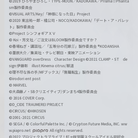
©2019 ひろやまひろし・TYPE-MOON／KADOKAWA／Prisma☆Phanta
sm製作委員会
©VISUAL ARTS/Key/「神様になった日」Project
©2020 東出祐一郎・橘公司・NOCO/KADOKAWA/「デート・ア・バレッ
ト」製作委員会
©Project シンフォギアＸＶ
© Koi・芳文社／ご注文はBLOOM製作委員会ですか？
©春場ねぎ・講談社／「五等分の花嫁∬」製作委員会 ®KODANSHA
©葦原大介／集英社・テレビ朝日・東映アニメーション
©VANGUARD overDress Character Design ©2021 CLAMP・ST de
sign:伊藤彰 illust:Kinema citrus/獣道
©理不尽な孫の手/MFブックス/「無職転生」製作委員会
©irodori ent post
© MARVEL
©大森藤ノ・SBクリエイティブ/ダンまち4製作委員会
© 2016 COVER Corp.
©D_CIDE TRAUMEREI PROJECT
©CIRCUS/ ©HIKOSEN
©2001-2021 CIRCUS
© SEGA / © Colorful Palette Inc. / © Crypton Future Media, INC. ww
w.piapro.net
All rights reserved.
©2022 プロジェクトラブライブ！虹ヶ咲学園スクールアイドル同好会