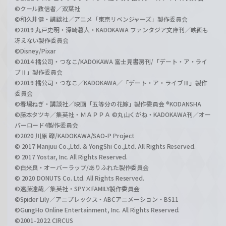
©クール教信者／双葉社
©和久井健・講談社／アニメ「東京リベンジャーズ」製作委員会
©2019 丸戸史明・深崎暮人・KADOKAWA ファンタジア文庫刊／映画も
冴えない製作委員会
©Disney/Pixar
©2014 橘公司・つなこ/KADOKAWA 富士見書房刊/「デート・ア・ライ
ブⅡ」製作委員会
©2019 橘公司・つなこ／KADOKAWA／「デート・ア・ライブⅢ」製作
委員会
©春場ねぎ・講談社／映画「五等分の花嫁」製作委員会 ®KODANSHA
©藤本タツキ／集英社・ＭＡＰＰＡ ©丸山くがね・KADOKAWA刊／オー
バーロード4製作委員会
©2020 川原 礫/KADOKAWA/SAO-P Project
© 2017 Manjuu Co.,Ltd. & YongShi Co.,Ltd. All Rights Reserved.
© 2017 Yostar, Inc. All Rights Reserved.
©白米良・オーバーラップ/ありふれた製作委員会
© 2020 DONUTS Co. Ltd. All Rights Reserved.
©遠藤達哉／集英社・SPY×FAMILY製作委員会
©Spider Lily／アニプレックス・ABCアニメーション・BS11
©GungHo Online Entertainment, Inc. All Rights Reserved.
©2001-2022 CIRCUS