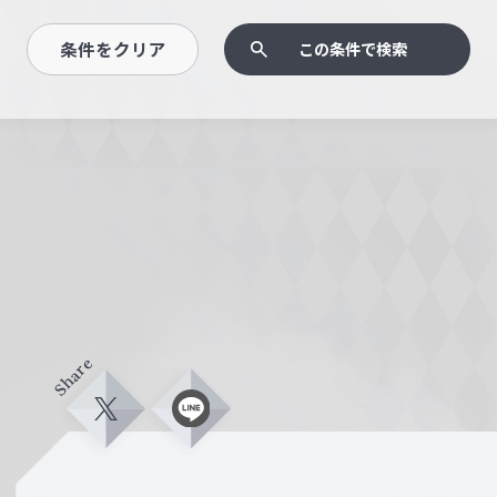
条件をクリア
この条件で検索
Share
X
L
i
n
e