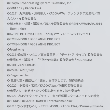
©Tokyo Broadcasting System Television, Inc.
©DMM / C2 / KADOKAWA
©2017 丸戸史明・深崎暮人・KADOKAWA ファンタジア文庫刊／冴
えない♭な製作委員会
©川上泰樹・伏瀬・講談社／転スラ製作委員会 ©REKI KAWAHARA 2019
illust：abec
©AZONE INTERNATIONAL・acus/アサルトリリィプロジェクト
©TYPE-MOON / FGO6 ANIME PROJECT
©TYPE-MOON / FGO7 ANIME PROJECT
©Frontwing
©2013 橘公司・つなこ／富士見書房／「デート･ア･ライブ」製作委員会
©春場ねぎ・講談社／「五等分の花嫁」製作委員会 ®KODANSHA
©2001-2020 CIRCUS
©VISUAL ARTS/Key
© Cygames, Inc.
© 宮島礼吏・講談社／「彼女、お借りします」製作委員会
©2020 夕蜜柑・狐印／KADOKAWA／防振り製作委員会
©赤坂アカ／集英社・かぐや様は告らせたい製作委員会
©2020 プロジェクトラブライブ！虹ヶ咲学園スクールアイドル同好会
©SUNRISE ©BANDAI NAMCO Entertainment Inc.
©2019 ひろやまひろし・TYPE-MOON／KADOKAWA／Prisma☆Phanta