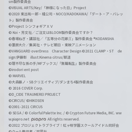
sm製作委員会
©VISUAL ARTS/Key/「神様になった日」Project
©2020 東出祐一郎・橘公司・NOCO/KADOKAWA/「デート・ア・バレッ
ト」製作委員会
©Project シンフォギアＸＶ
© Koi・芳文社／ご注文はBLOOM製作委員会ですか？
©春場ねぎ・講談社／「五等分の花嫁∬」製作委員会 ®KODANSHA
©葦原大介／集英社・テレビ朝日・東映アニメーション
©VANGUARD overDress Character Design ©2021 CLAMP・ST de
sign:伊藤彰 illust:Kinema citrus/獣道
©理不尽な孫の手/MFブックス/「無職転生」製作委員会
©irodori ent post
© MARVEL
©大森藤ノ・SBクリエイティブ/ダンまち4製作委員会
© 2016 COVER Corp.
©D_CIDE TRAUMEREI PROJECT
©CIRCUS/ ©HIKOSEN
©2001-2021 CIRCUS
© SEGA / © Colorful Palette Inc. / © Crypton Future Media, INC. ww
w.piapro.net
All rights reserved.
©2022 プロジェクトラブライブ！虹ヶ咲学園スクールアイドル同好会
©クール教信者／双葉社