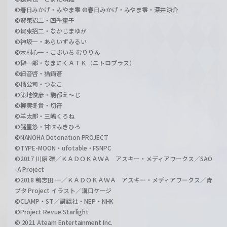
©春日みかげ・みやま零 ©春日みかげ・みやま零・深井涼介
©賀東招二・四季童子
©賀東招二・なかじまゆか
©神坂一・あらいずみるい
©木村心一・こぶいち むりりん
©榊一郎・なまにくＡＴＫ（ニトロプラス）
©細音啓・猫鍋蒼
©橘公司・つなこ
©築地俊彦・駒都え～じ
©柳実冬貴・切符
©羊太郎・三嶋くろね
©諸星悠・甘味みきひろ
©NANOHA Detonation PROJECT
©TYPE-MOON・ufotable・FSNPC
©2017 川原 礫／ＫＡＤＯＫＡＷＡ アスキー・メディアワークス／SAO
-A Project
©2018 鴨志田 一／ＫＡＤＯＫＡＷＡ アスキー・メディアワークス／青
ブタ Project イラスト／溝口ケージ
©CLAMP・ST／講談社・NEP・NHK
©Project Revue Starlight
© 2021 Ateam Entertainment Inc.