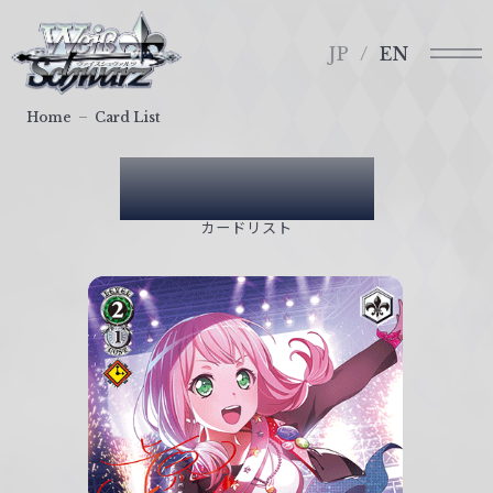
メ
ヴ
ニ
ァ
JP
EN
ュ
イ
ー
ス
Home
Card List
シ
ュ
Card List
ヴ
ァ
カードリスト
ル
ツ
｜
W
e
i
ß
S
c
h