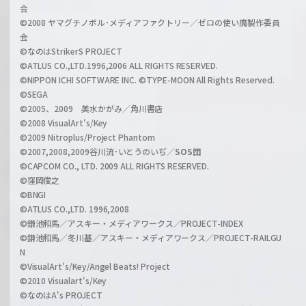
会
a
©2008 ヤマグチノボル･メディアファクトリー／ゼロの使い魔製作委員
l
会
C
©なのはStrikerS PROJECT
h
©ATLUS CO.,LTD.1996,2006 ALL RIGHTS RESERVED.
a
©NIPPON ICHI SOFTWARE INC. ©TYPE-MOON All Rights Reserved.
n
©SEGA
©2005、2009 美水かがみ／角川書店
n
©2008 VisualArt's/Key
e
©2009 Nitroplus/Project Phantom
l
©2007,2008,2009谷川流･いとうのいぢ／
SOS団
©CAPCOM CO., LTD. 2009 ALL RIGHTS RESERVED.
©窪岡俊之
©BNGI
©ATLUS CO.,LTD. 1996,2008
©鎌池和馬／アスキー・メディアワークス／PROJECT-INDEX
©鎌池和馬／冬川基／アスキー・メディアワークス／PROJECT-RAILGU
N
©VisualArt's/Key/Angel Beats! Project
©2010 Visualart's/Key
©なのはA's PROJECT