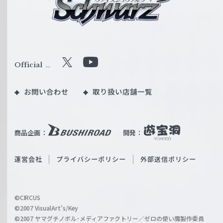
シ
ュ
ヴ
ァ
ル
Official
X
Y
ツ
o
｜
お問い合わせ
取り扱い店舗一覧
u
W
T
e
u
i
b
商品企画：
開発：
ß
e
S
O
運営会社
プライバシーポリシー
外部送信ポリシー
c
f
h
f
w
i
a
©CIRCUS
c
©2007 VisualArt's/Key
r
i
©2007 ヤマグチノボル･メディアファクトリー／ゼロの使い魔製作委員
z