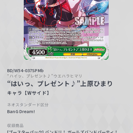
w
a
r
z
BD/W54-037SPMb
“ハイッ、プレゼント♪”ウエハラヒマリ
“はいっ、プレゼント♪”上原ひまり
キャラ【Wサイド】
ネオスタンダード区分
BanG Dream!
収録商品
[ブースターパック] バンドリ！ ガールズバンドパーティ！