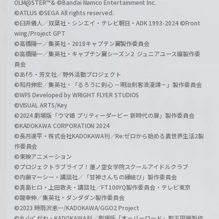
OLM@STER™& ©Bandai Namco Entertainment Inc.
©ATLUS ©SEGA All rights reserved.
©臼井儀人／双葉社・シンエイ・テレビ朝日・ADK 1993-2024 ©Front
wing/Project GPT
©高橋陽一／集英社・2018キャプテン翼製作委員会
©高橋陽一／集英社・キャプテン翼シーズン２ ジュニアユース編製作委
員会
©あfろ・芳文社／野外活動プロジェクト
©和月伸宏／集英社・「るろうに剣心 －明治剣客浪漫譚－」製作委員会
©WFS Developed by WRIGHT FLYER STUDIOS
©VISUAL ARTS/Key
©2024 劇場版「ウマ娘 プリティーダービー 新時代の扉」製作委員会
©KADOKAWA CORPORATION 2024
©長月達平・株式会社KADOKAWA刊／Re:ゼロから始める異世界生活2製
作委員会
©東映アニメーション
©プロジェクトラブライブ！蓮ノ空女学院スクールアイドルクラブ
©内藤マーシー・講談社／「甘神さんちの縁結び」製作委員会
©真島ヒロ・上田敦夫・講談社／FT100YQ製作委員会・テレビ東京
©龍幸伸／集英社・ダンダダン製作委員会
©2023 時雨沢恵一/KADOKAWA/GGO2 Project
©丸山くがね・KADOKAWA刊／劇場版「オーバーロード」聖王国編製作