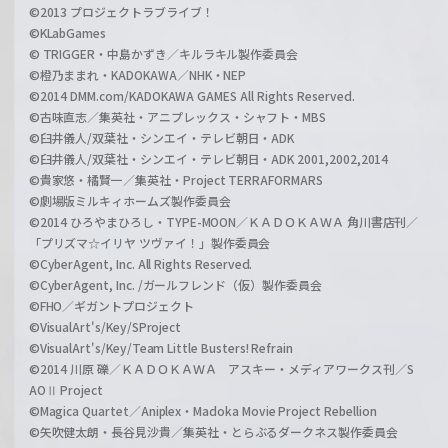
©2013 プロジェクトラブライブ！
©KLabGames
© TRIGGER・中島かずき／キルラキル製作委員会
©橙乃ままれ・KADOKAWA／NHK・NEP
©2014 DMM.com/KADOKAWA GAMES All Rights Reserved.
©古味直志／集英社・アニプレックス・シャフト・MBS
©臼井儀人/双葉社・シンエイ・テレビ朝日・ADK
©臼井儀人/双葉社・シンエイ・テレビ朝日・ADK 2001,2002,2014
©貴家悠・橘賢一／集英社・Project TERRAFORMARS
©劇場版ミルキィホームズ製作委員会
©2014 ひろやまひろし・TYPE-MOON／ＫＡＤＯＫＡＷＡ 角川書店刊／
「プリズマ☆イリヤ ツヴァイ！」製作委員会
©CyberAgent, Inc. All Rights Reserved.
©CyberAgent, Inc. /ガールフレンド（仮）製作委員会
©FHO／ギガントプロジェクト
©VisualArt's/Key/SProject
©VisualArt's/Key/Team Little Busters! Refrain
©2014 川原 礫／ＫＡＤＯＫＡＷＡ アスキー・メディアワークス刊／S
AOⅡ Project
©Magica Quartet／Aniplex・Madoka Movie Project Rebellion
©矢吹健太朗・長谷見沙貴／集英社・とらぶるダークネス製作委員会