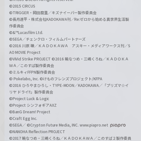
©2015 CIRCUS
©TRIGGER・岡田麿里／キズナイーバー製作委員会
©長月達平・株式会社KADOKAWA刊／Re:ゼロから始める異世界生活製
作委員会
©&™Lucasfilm Ltd.
©SEGA／チェンクロ・フィルムパートナーズ
©2016 川原 礫／ＫＡＤＯＫＡＷＡ アスキー・メディアワークス刊／S
AO MOVIE Project
©ViVid Strike PROJECT ©2016 暁なつめ・三嶋くろね／ＫＡＤＯＫＡ
ＷＡ／このすば製作委員会
©ミルキィFFPN製作委員会
© Pokelabo, Inc. ©けものフレンズプロジェクト/KFPA
©2016 ひろやまひろし・TYPE-MOON／KADOKAWA／「プリズマ☆イ
リヤ ドライ!!」製作委員会
©Project Luck & Logic
©Project シンフォギアAXZ
©BanG Dream! Project
©Craft Egg Inc.
©SEGA／ ©Crypton Future Media, INC. www.piapro.net
©NANOHA Reflection PROJECT
©2017 暁なつめ・三嶋くろね／ＫＡＤＯＫＡＷＡ／このすば２製作委員