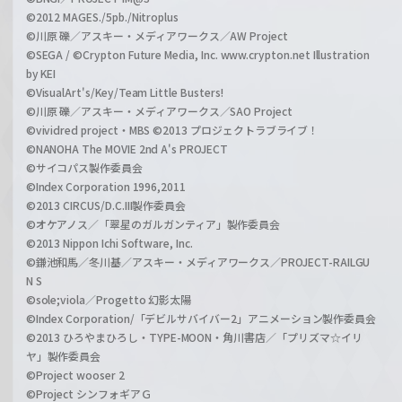
©2012 MAGES./5pb./Nitroplus
©川原 礫／アスキー・メディアワークス／AW Project
©SEGA / ©Crypton Future Media, Inc. www.crypton.net Illustration
by KEI
©VisualArt's/Key/Team Little Busters!
©川原 礫／アスキー・メディアワークス／SAO Project
©vividred project・MBS ©2013 プロジェクトラブライブ！
©NANOHA The MOVIE 2nd A's PROJECT
©サイコパス製作委員会
©Index Corporation 1996,2011
©2013 CIRCUS/D.C.III製作委員会
©オケアノス／「翠星のガルガンティア」製作委員会
©2013 Nippon Ichi Software, Inc.
©鎌池和馬／冬川基／アスキー・メディアワークス／PROJECT-RAILGU
N S
©sole;viola／Progetto 幻影太陽
©Index Corporation/「デビルサバイバー2」アニメーション製作委員会
©2013 ひろやまひろし・TYPE-MOON・角川書店／「プリズマ☆イリ
ヤ」製作委員会
©Project wooser 2
©Project シンフォギアＧ