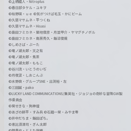
©上栖綴人・Nitroplus
©春日部タケル・ユキヲ
©枯野瑛・ｕｅ ©気がつけば毛玉・かにビーム
©久慈マサムネ・平つくね
©久慈マサムネ・Hisasi
©島田フミカネ・築地俊彦・月並甲介・ヤマグチノボル
©島田フミカネ・南房秀久・飯沼俊規
©しめさば・ぶーた
©竜ノ湖太郎・天之有
©竜ノ湖太郎・焦茶
©竜ノ湖太郎・ももこ
©谷川流・いとうのいぢ
©月夜涙・しおこんぶ
©水野良・グループSNE・出渕裕・左
©三田誠・pako
©LUCKY LAND COMMUNICATIONS/集英社・ジョジョの奇妙な冒険GW製
作委員会
©葵せきな・狗神煌
©あざの耕平・すみ兵 ©石踏一榮・みやま零
©井中だちま・飯田ぽち。
©恵比須清司・ぎん太郎
©鏡貴也・とよた瑣織