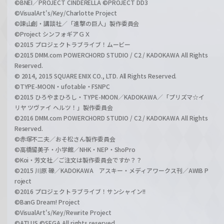
©BNEI／PROJECT CINDERELLA ©PROJECT DD3
©VisualArt's/Key/Charlotte Project
©諫山創・講談社／「進撃の巨人」製作委員会
©Project シンフォギアＧＸ
©2015 プロジェクトラブライブ！ムービー
©2015 DMM.com POWERCHORD STUDIO / C2 / KADOKAWA All Rights
Reserved.
© 2014, 2015 SQUARE ENIX CO., LTD. All Rights Reserved.
©TYPE-MOON・ufotable・FSNPC
©2015 ひろやまひろし・TYPE-MOON／KADOKAWA／「プリズマ☆イ
リヤ ツヴァイ ヘルツ！」製作委員会
©2016 DMM.com POWERCHORD STUDIO / C2 / KADOKAWA All Rights
Reserved.
©赤塚不二夫／おそ松さん製作委員会
©高橋留美子・小学館／NHK・NEP・ShoPro
©Koi・芳文社／ご注文は製作委員会ですか？？
©2015 川原 礫／KADOKAWA アスキー・メディアワークス刊／AWIB P
roject
©2016 プロジェクトラブライブ！サンシャイン!!
©BanG Dream! Project
©VisualArt's/Key/Rewrite Project
©ATLUS ©SEGA All rights reserved.