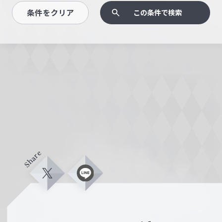
条件をクリア
この条件で検索
Share
X
L
i
n
e