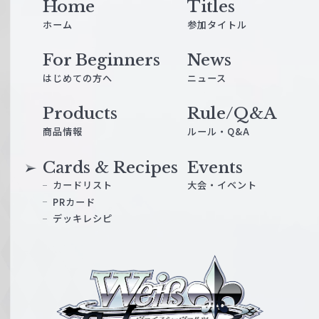
Home
Titles
ホーム
参加タイトル
For Beginners
News
はじめての方へ
ニュース
Products
Rule/Q&A
商品情報
ルール・Q&A
Cards & Recipes
Events
カードリスト
大会・イベント
PRカード
デッキレシピ
ヴ
ァ
イ
ス