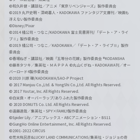
©和久井健・講談社／アニメ「東京リベンジャーズ」製作委員会
©2019 丸戸史明・深崎暮人・KADOKAWA ファンタジア文庫刊／映画も
冴えない製作委員会
©Disney/Pixar
©2014 橘公司・つなこ/KADOKAWA 富士見書房刊/「デート・ア・ライ
ブⅡ」製作委員会
©2019 橘公司・つなこ／KADOKAWA／「デート・ア・ライブⅢ」製作
委員会
©春場ねぎ・講談社／映画「五等分の花嫁」製作委員会 ®KODANSHA
©藤本タツキ／集英社・ＭＡＰＰＡ ©丸山くがね・KADOKAWA刊／オー
バーロード4製作委員会
©2020 川原 礫/KADOKAWA/SAO-P Project
© 2017 Manjuu Co.,Ltd. & YongShi Co.,Ltd. All Rights Reserved.
© 2017 Yostar, Inc. All Rights Reserved.
©白米良・オーバーラップ/ありふれた製作委員会
© 2020 DONUTS Co. Ltd. All Rights Reserved.
©遠藤達哉／集英社・SPY×FAMILY製作委員会
©Spider Lily／アニプレックス・ABCアニメーション・BS11
©GungHo Online Entertainment, Inc. All Rights Reserved.
©2001-2022 CIRCUS
©荒木飛呂彦&LUCKY LAND COMMUNICATIONS/集英社・ジョジョの奇