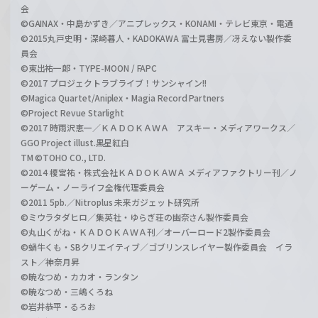
会
©GAINAX・中島かずき／アニプレックス・KONAMI・テレビ東京・電通
©2015丸戸史明・深崎暮人・KADOKAWA 富士見書房／冴えない製作委
員会
©東出祐一郎・TYPE-MOON / FAPC
©2017 プロジェクトラブライブ！サンシャイン!!
©Magica Quartet/Aniplex・Magia Record Partners
©Project Revue Starlight
©2017 時雨沢恵一／ＫＡＤＯＫＡＷＡ アスキー・メディアワークス／
GGO Project illust.黒星紅白
TM ©TOHO CO., LTD.
©2014 榎宮祐・株式会社ＫＡＤＯＫＡＷＡ メディアファクトリー刊／ノ
ーゲーム・ノーライフ全権代理委員会
©2011 5pb.／Nitroplus 未来ガジェット研究所
©ミウラタダヒロ／集英社・ゆらぎ荘の幽奈さん製作委員会
©丸山くがね・ＫＡＤＯＫＡＷＡ刊／オーバーロード2製作委員会
©蝸牛くも・SBクリエイティブ／ゴブリンスレイヤー製作委員会 イラ
スト／神奈月昇
©暁なつめ・カカオ・ランタン
©暁なつめ・三嶋くろね
©岩井恭平・るろお