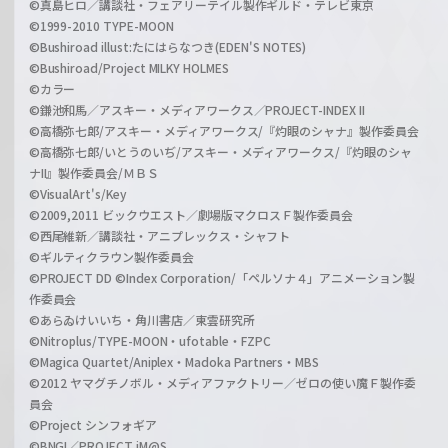
©真島ヒロ／講談社・フェアリーテイル製作ギルド・テレビ東京
©1999-2010 TYPE-MOON
©Bushiroad illust:たにはらなつき(EDEN'S NOTES)
©Bushiroad/Project MILKY HOLMES
©カラー
©鎌池和馬／アスキー・メディアワークス／PROJECT-INDEX II
©高橋弥七郎/アスキー・メディアワークス/『灼眼のシャナ』製作委員会
©高橋弥七郎/いとうのいぢ/アスキー・メディアワークス/『灼眼のシャ
ナII』製作委員会/ＭＢＳ
©VisualArt's/Key
©2009,2011 ビックウエスト／劇場版マクロスＦ製作委員会
©西尾維新／講談社・アニプレックス・シャフト
©ギルティクラウン製作委員会
©PROJECT DD ©Index Corporation/「ペルソナ４」アニメーション製
作委員会
©あらゐけいいち・角川書店／東雲研究所
©Nitroplus/TYPE-MOON・ufotable・FZPC
©Magica Quartet/Aniplex・Madoka Partners・MBS
©2012 ヤマグチノボル・メディアファクトリー／ゼロの使い魔Ｆ製作委
員会
©Project シンフォギア
©BNGI／PROJECT iM@S