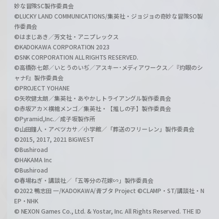
妙な冒険SC製作委員会
©LUCKY LAND COMMUNICATIONS/集英社・ジョジョの奇妙な冒険SO製
作委員会
©はまじあき／芳文社・アニプレックス
©KADOKAWA CORPORATION 2023
©SNK CORPORATION ALL RIGHTS RESERVED.
©高橋弥七郎／いとうのいぢ／アスキー･メディアワークス／『灼眼のシ
ャナF』製作委員会
©PROJECT YOHANE
©矢吹健太朗／集英社・あやかしトライアングル製作委員会
©赤坂アカ×横槍メンゴ／集英社・【推しの子】製作委員会
©Pyramid,Inc.／成子坂製作所
©山田鐘人・アベツカサ／小学館／「葬送のフリーレン」製作委員会
©2015, 2017, 2021 BIGWEST
©Bushiroad
©HAKAMA Inc
©Bushiroad
©春場ねぎ・講談社／「五等分の花嫁∽」製作委員会
©2022 鴨志田 一/KADOKAWA/青ブタ Project ©CLAMP・ST/講談社・N
EP・NHK
© NEXON Games Co., Ltd. & Yostar, Inc. All Rights Reserved. THE ID