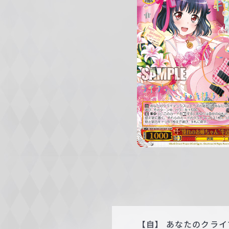
c
h
w
a
r
z
【自】 あなたのクラ