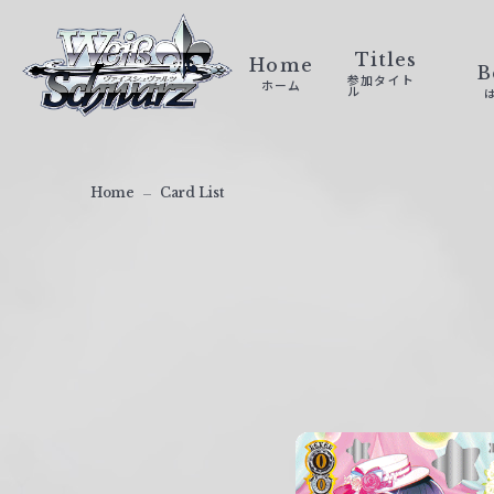
ヴ
ァ
Titles
Home
B
参加タイト
ホーム
イ
ル
ス
シ
ュ
Home
Card List
ヴ
ァ
ル
ツ
｜
W
e
i
ß
S