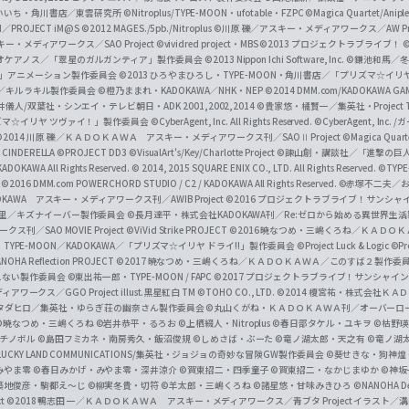
f
いいち・角川書店／東雲研究所
©Nitroplus/TYPE-MOON・ufotable・FZPC
©Magica Quartet/Anip
I／PROJECT iM@S
©2012 MAGES./5pb./Nitroplus
©川原 礫／アスキー・メディアワークス／AW Pro
f
ー・メディアワークス／SAO Project
©vividred project・MBS ©2013 プロジェクトラブライブ！
©
i
オケアノス／「翠星のガルガンティア」製作委員会
©2013 Nippon Ichi Software, Inc.
©鎌池和馬／冬川
イバー2」アニメーション製作委員会
©2013 ひろやまひろし・TYPE-MOON・角川書店／「プリズマ☆イ
c
ずき／キルラキル製作委員会
©橙乃ままれ・KADOKAWA／NHK・NEP
©2014 DMM.com/KADOKAWA GAMES
井儀人/双葉社・シンエイ・テレビ朝日・ADK 2001,2002,2014
©貴家悠・橘賢一／集英社・Project T
i
リズマ☆イリヤ ツヴァイ！」製作委員会
©CyberAgent, Inc. All Rights Reserved.
©CyberAgent, I
a
©2014 川原 礫／ＫＡＤＯＫＡＷＡ アスキー・メディアワークス刊／SAOⅡ Project
©Magica Quart
CINDERELLA ©PROJECT DD3
©VisualArt's/Key/Charlotte Project
©諫山創・講談社／「進撃の巨
l
DOKAWA All Rights Reserved.
© 2014, 2015 SQUARE ENIX CO., LTD. All Rights Reserved.
©TYPE
会
©2016 DMM.com POWERCHORD STUDIO / C2 / KADOKAWA All Rights Reserved.
©赤塚不二夫／
C
DOKAWA アスキー・メディアワークス刊／AWIB Project
©2016 プロジェクトラブライブ！サンシャイ
h
田麿里／キズナイーバー製作委員会
©長月達平・株式会社KADOKAWA刊／Re:ゼロから始める異世界生
／SAO MOVIE Project
©ViVid Strike PROJECT ©2016 暁なつめ・三嶋くろね／Ｋ
a
・TYPE-MOON／KADOKAWA／「プリズマ☆イリヤ ドライ!!」製作委員会
©Project Luck & Logic
©P
NOHA Reflection PROJECT
©2017 暁なつめ・三嶋くろね／ＫＡＤＯＫＡＷＡ／このすば２製作委
n
冴えない製作委員会
©東出祐一郎・TYPE-MOON / FAPC
©2017 プロジェクトラブライブ！サンシャイン!
n
クス／GGO Project illust.黒星紅白
TM ©TOHO CO., LTD.
©2014 榎宮祐・株式会社Ｋ
タダヒロ／集英社・ゆらぎ荘の幽奈さん製作委員会
©丸山くがね・ＫＡＤＯＫＡＷＡ刊／オーバーロ
e
©暁なつめ・三嶋くろね
©岩井恭平・るろお
©上栖綴人・Nitroplus
©春日部タケル・ユキヲ
©枯野瑛
グチノボル
©島田フミカネ・南房秀久・飯沼俊規
©しめさば・ぶーた
©竜ノ湖太郎・天之有
©竜ノ湖
l
LUCKY LAND COMMUNICATIONS/集英社・ジョジョの奇妙な冒険GW製作委員会
©葵せきな・狗神煌
みやま零 ©春日みかげ・みやま零・深井涼介
©賀東招二・四季童子
©賀東招二・なかじまゆか
©神坂
築地俊彦・駒都え～じ
©柳実冬貴・切符
©羊太郎・三嶋くろね
©諸星悠・甘味みきひろ
©NANOHA De
t
©2018 鴨志田 一／ＫＡＤＯＫＡＷＡ アスキー・メディアワークス／青ブタ Project イラスト／