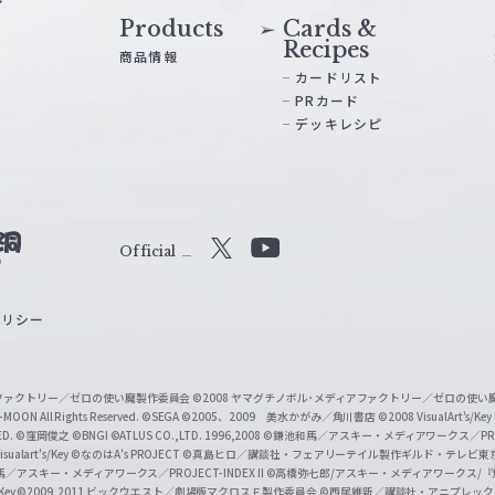
Products
Cards &
Recipes
商品情報
カードリスト
PRカード
デッキレシピ
Official
X
Y
o
ポリシー
u
T
u
ィアファクトリー／ゼロの使い魔製作委員会
©2008 ヤマグチノボル･メディアファクトリー／ゼロの使
b
MOON All Rights Reserved.
©SEGA
©2005、2009 美水かがみ／角川書店
©2008 VisualArt's/Key
ED.
©窪岡俊之
©BNGI
©ATLUS CO.,LTD. 1996,2008
©鎌池和馬／アスキー・メディアワークス／PROJE
e
sualart's/Key
©なのはA's PROJECT
©真島ヒロ／講談社・フェアリーテイル製作ギルド・テレビ東
／アスキー・メディアワークス／PROJECT-INDEX II
©高橋弥七郎/アスキー・メディアワークス/
O
/Key
©2009,2011 ビックウエスト／劇場版マクロスＦ製作委員会
©西尾維新／講談社・アニプレッ