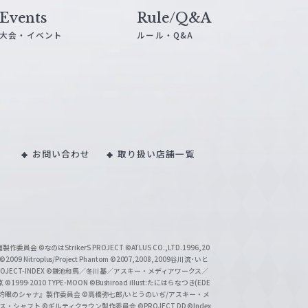
Events
Rule/Q&A
大会・イベント
ルール・Q&A
お問い合わせ
取り扱い店舗一覧
い魔製作委員会
©なのはStrikerS PROJECT
©ATLUS CO.,LTD.1996,20
©2009 Nitroplus/Project Phantom
©2007,2008,2009谷川流･いと
CT-INDEX
©鎌池和馬／冬川基／アスキー・メディアワークス／
京
©1999-2010 TYPE-MOON
©Bushiroad illust:たにはらなつき(EDE
『灼眼のシャナ』製作委員会
©高橋弥七郎/いとうのいぢ/アスキー・メ
クス・シャフト
©ギルティクラウン製作委員会
©PROJECT DD ©Index