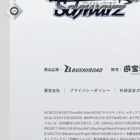
ス
シ
L
i
ュ
n
e
ヴ
ァ
ル
ツ
｜
商品企画：
開発：
W
e
i
運営会社
プライバシーポリシー
外部送信
ß
S
©CIRCUS
©2007 VisualArt's/Key
©2007 ヤマグチノボル･メデ
c
06 ALL RIGHTS RESERVED.
©NIPPON ICHI SOFTWARE INC. ©TYPE-
うのいぢ／
SOS団
©CAPCOM CO., LTD. 2009 ALL RIGHTS RESERV
h
PROJECT-RAILGUN
©VisualArt's/Key/Angel Beats! Project
©2010 Vi
w
N'S NOTES)
©Bushiroad/Project MILKY HOLMES
©カラー
©鎌池和馬
ディアワークス/『灼眼のシャナII』製作委員会/ＭＢＳ
©VisualArt's