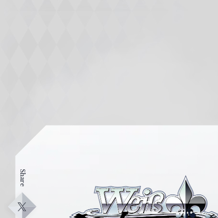
Share
ヴ
ァ
イ
X