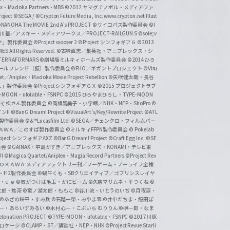
lex・Madoka Partners・MBS
©2012 ヤマグチノボル・メディアファ
ject
©SEGA / ©Crypton Future Media, Inc. www.crypton.net Illust
NANOHA The MOVIE 2nd A's PROJECT
©サイコパス製作委員会
©I
基／アスキー・メディアワークス／PROJECT-RAILGUN S
©sole;v
リヤ」製作委員会
©Project wooser 2
©Project シンフォギアＧ
©2013
 All Rights Reserved.
©古味直志／集英社・アニプレックス・シ
ERRAFORMARS
©劇場版ミルキィホームズ製作委員会
©2014 ひろ
nc. /ガールフレンド（仮）製作委員会
©FHO／ギガントプロジェクト
©Visu
et／Aniplex・Madoka Movie Project Rebellion
©矢吹健太朗・長谷
人」製作委員会
©Project シンフォギアＧＸ
©2015 プロジェクトラブ
-MOON・ufotable・FSNPC
©2015 ひろやまひろし・TYPE-MOON
おそ松さん製作委員会
©高橋留美子・小学館／NHK・NEP・ShoPro
©
ン!!
©BanG Dream! Project
©VisualArt's/Key/Rewrite Project
©ATL
活製作委員会
©&™Lucasfilm Ltd.
©SEGA／チェンクロ・フィルムパー
ＡＤＯＫＡＷＡ／このすば製作委員会
©ミルキィFFPN製作委員会
© Pokelab
roject シンフォギアAXZ
©BanG Dream! Project
©Craft Egg Inc.
©SE
員会
©GAINAX・中島かずき／アニプレックス・KONAMI・テレビ東
!
©Magica Quartet/Aniplex・Magia Record Partners
©Project Rev
ＡＤＯＫＡＷＡ メディアファクトリー刊／ノーゲーム・ノーライフ全権
ード2製作委員会
©蝸牛くも・SBクリエイティブ／ゴブリンスレイヤ
・ｕｅ ©気がつけば毛玉・かにビーム
©久慈マサムネ・平つくね
©
太郎・焦茶
©竜ノ湖太郎・ももこ
©谷川流・いとうのいぢ
©月夜涙・
©あざの耕平・すみ兵 ©石踏一榮・みやま零
©井中だちま・飯田ぽ
一・あらいずみるい
©木村心一・こぶいち むりりん
©榊一郎・なま
tonation PROJECT
©TYPE-MOON・ufotable・FSNPC
©2017 川原
溝口ケージ
©CLAMP・ST／講談社・NEP・NHK
©Project Revue Starli