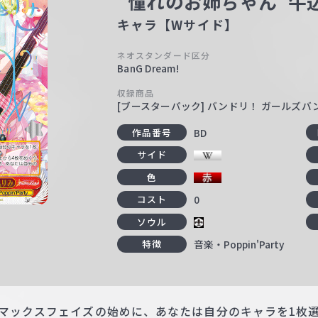
“憧れのお姉ちゃん”牛
キャラ【Wサイド】
ネオスタンダード区分
BanG Dream!
収録商品
[ブースターパック] バンドリ！ ガールズ
BD
作品番号
サイド
色
0
コスト
ソウル
音楽・Poppin'Party
特徴
イマックスフェイズの始めに、あなたは自分のキャラを1枚