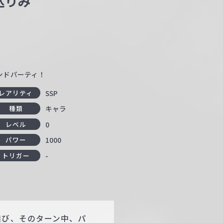
込りみ
バンドパーティ！
SSP
レアリティ
キャラ
種類
0
レベル
1000
パワー
-
トリガー
選び、そのターン中、パ