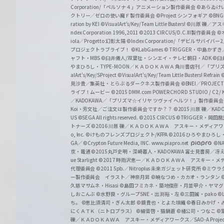
a
Corporation/「ペルソナ４」アニメーション製作委員会
©あらゐけ
クトリー／ゼロの使い魔Ｆ製作委員会
©Project シンフォギア
©BNG
r
ration by KEI
©VisualArt's/Key/Team Little Busters!
©川原 礫／アスキ
z
ndex Corporation 1996,2011
©2013 CIRCUS/D.C.III製作委員会
©
iola／Progetto 幻影太陽
©Index Corporation/「デビルサバ
プロジェクトラブライブ！
©KLabGames
© TRIGGER・中島か
ャフト・MBS
©臼井儀人/双葉社・シンエイ・テレビ朝日・ADK
©臼
やまひろし・TYPE-MOON／ＫＡＤＯＫＡＷＡ 角川書店刊／「プ
alArt's/Key/SProject
©VisualArt's/Key/Team Little Busters! Refrain
見沙貴／集英社・とらぶるダークネス製作委員会
©BNEI／PROJECT 
ライブ！ムービー
©2015 DMM.com POWERCHORD STUDIO / C2 / KA
／KADOKAWA／「プリズマ☆イリヤ ツヴァイ ヘルツ！」製作委員
Koi・芳文社／ご注文は製作委員会ですか？？
©2015 川原 礫／KA
US ©SEGA All rights reserved.
©2015 CIRCUS
©TRIGGER・岡
トナーズ
©2016 川原 礫／ＫＡＤＯＫＡＷＡ アスキー・メディアワークス刊
o, Inc. ©けものフレンズプロジェクト/KFPA
©2016 ひろやまひろし
GA／ ©Crypton Future Media, INC. www.piapro.net
©NA
京・電通
©2015丸戸史明・深崎暮人・KADOKAWA 富士見書房／
ue Starlight
©2017 時雨沢恵一／ＫＡＤＯＫＡＷＡ アスキー・メディアワー
代理委員会
©2011 5pb.／Nitroplus 未来ガジェット研究所
©ミウラ
ー製作委員会 イラスト／神奈月昇
©暁なつめ・カカオ・ランタン
久慈マサムネ・Hisasi
©島田フミカネ・築地俊彦・月並甲介・ヤマ
しおこんぶ
©水野良・グループSNE・出渕裕・左
©三田誠・pako
©
ち。
©恵比須清司・ぎん太郎
©鏡貴也・とよた瑣織
©春日みかげ・
にくＡＴＫ（ニトロプラス）
©細音啓・猫鍋蒼
©橘公司・つなこ
©
礫／ＫＡＤＯＫＡＷＡ アスキー・メディアワークス／SAO-A Projec