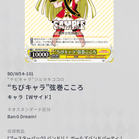
w
a
r
z
BD/W54-101
“チビキャラ”ツルマキココロ
“ちびキャラ”弦巻こころ
キャラ【Wサイド】
ネオスタンダード区分
BanG Dream!
収録商品
[ブースターパック] バンドリ！ ガールズバンドパーティ！