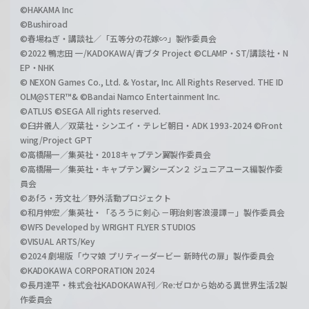
©HAKAMA Inc
©Bushiroad
©春場ねぎ・講談社／「五等分の花嫁∽」製作委員会
©2022 鴨志田 一/KADOKAWA/青ブタ Project ©CLAMP・ST/講談社・N
EP・NHK
© NEXON Games Co., Ltd. & Yostar, Inc. All Rights Reserved. THE ID
OLM@STER™& ©Bandai Namco Entertainment Inc.
©ATLUS ©SEGA All rights reserved.
©臼井儀人／双葉社・シンエイ・テレビ朝日・ADK 1993-2024 ©Front
wing/Project GPT
©高橋陽一／集英社・2018キャプテン翼製作委員会
©高橋陽一／集英社・キャプテン翼シーズン２ ジュニアユース編製作委
員会
©あfろ・芳文社／野外活動プロジェクト
©和月伸宏／集英社・「るろうに剣心 －明治剣客浪漫譚－」製作委員会
©WFS Developed by WRIGHT FLYER STUDIOS
©VISUAL ARTS/Key
©2024 劇場版「ウマ娘 プリティーダービー 新時代の扉」製作委員会
©KADOKAWA CORPORATION 2024
©長月達平・株式会社KADOKAWA刊／Re:ゼロから始める異世界生活2製
作委員会