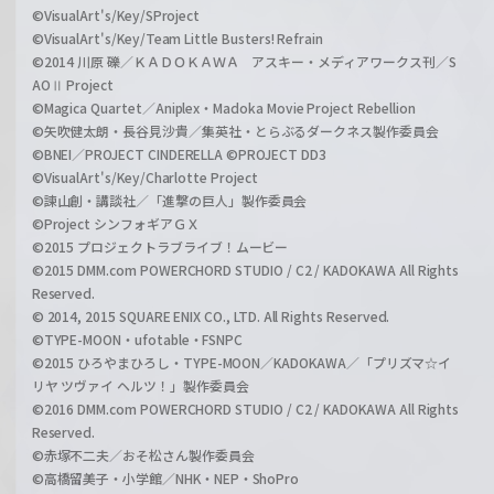
©VisualArt's/Key/SProject
©VisualArt's/Key/Team Little Busters! Refrain
©2014 川原 礫／ＫＡＤＯＫＡＷＡ アスキー・メディアワークス刊／S
AOⅡ Project
©Magica Quartet／Aniplex・Madoka Movie Project Rebellion
©矢吹健太朗・長谷見沙貴／集英社・とらぶるダークネス製作委員会
©BNEI／PROJECT CINDERELLA ©PROJECT DD3
©VisualArt's/Key/Charlotte Project
©諫山創・講談社／「進撃の巨人」製作委員会
©Project シンフォギアＧＸ
©2015 プロジェクトラブライブ！ムービー
©2015 DMM.com POWERCHORD STUDIO / C2 / KADOKAWA All Rights
Reserved.
© 2014, 2015 SQUARE ENIX CO., LTD. All Rights Reserved.
©TYPE-MOON・ufotable・FSNPC
©2015 ひろやまひろし・TYPE-MOON／KADOKAWA／「プリズマ☆イ
リヤ ツヴァイ ヘルツ！」製作委員会
©2016 DMM.com POWERCHORD STUDIO / C2 / KADOKAWA All Rights
Reserved.
©赤塚不二夫／おそ松さん製作委員会
©高橋留美子・小学館／NHK・NEP・ShoPro