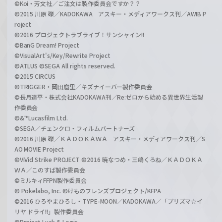
©Koi・芳文社／ご注文は製作委員会ですか？？
©2015 川原 礫／KADOKAWA アスキー・メディアワークス刊／AWIB P
roject
©2016 プロジェクトラブライブ！サンシャイン!!
©BanG Dream! Project
©VisualArt's/Key/Rewrite Project
©ATLUS ©SEGA All rights reserved.
©2015 CIRCUS
©TRIGGER・岡田麿里／キズナイーバー製作委員会
©長月達平・株式会社KADOKAWA刊／Re:ゼロから始める異世界生活製
作委員会
©&™Lucasfilm Ltd.
©SEGA／チェンクロ・フィルムパートナーズ
©2016 川原 礫／ＫＡＤＯＫＡＷＡ アスキー・メディアワークス刊／S
AO MOVIE Project
©ViVid Strike PROJECT ©2016 暁なつめ・三嶋くろね／ＫＡＤＯＫＡ
ＷＡ／このすば製作委員会
©ミルキィFFPN製作委員会
© Pokelabo, Inc. ©けものフレンズプロジェクト/KFPA
©2016 ひろやまひろし・TYPE-MOON／KADOKAWA／「プリズマ☆イ
リヤ ドライ!!」製作委員会
©Project Luck & Logic