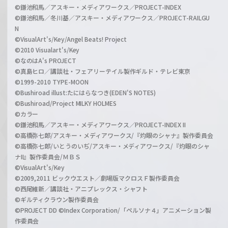
©鎌池和馬／アスキー・メディアワークス／PROJECT-INDEX
©鎌池和馬／冬川基／アスキー・メディアワークス／PROJECT-RAILGU
N
©VisualArt's/Key/Angel Beats! Project
©2010 Visualart's/Key
©なのはA's PROJECT
©真島ヒロ／講談社・フェアリーテイル製作ギルド・テレビ東京
©1999-2010 TYPE-MOON
©Bushiroad illust:たにはらなつき(EDEN'S NOTES)
©Bushiroad/Project MILKY HOLMES
©カラー
©鎌池和馬／アスキー・メディアワークス／PROJECT-INDEX II
©高橋弥七郎/アスキー・メディアワークス/『灼眼のシャナ』製作委員会
©高橋弥七郎/いとうのいぢ/アスキー・メディアワークス/『灼眼のシャ
ナII』製作委員会/ＭＢＳ
©VisualArt's/Key
©2009,2011 ビックウエスト／劇場版マクロスＦ製作委員会
©西尾維新／講談社・アニプレックス・シャフト
©ギルティクラウン製作委員会
©PROJECT DD ©Index Corporation/「ペルソナ４」アニメーション製
作委員会