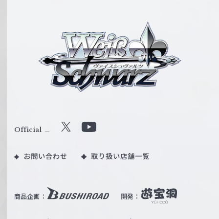
ヴ
ァ
イ
ス
シ
ュ
ヴ
ァ
ル
Official
X
Y
ツ
o
｜
お問い合わせ
取り扱い店舗一覧
u
W
T
e
u
i
b
商品企画：
開発：
ß
e
S
O