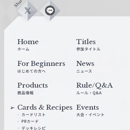
Share
X
L
i
n
e
Home
Titles
ホーム
参加タイトル
For Beginners
News
はじめての方へ
ニュース
Products
Rule/Q&A
商品情報
ルール・Q&A
Cards & Recipes
Events
カードリスト
大会・イベント
PRカード
デッキレシピ