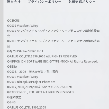
運営会社
プライバシーポリシー
外部送信ポリシー
c
f
h
f
w
i
a
©CIRCUS
c
©2007 VisualArt's/Key
r
i
©2007 ヤマグチノボル･メディアファクトリー／ゼロの使い魔製作委員
z
会
a
©2008 ヤマグチノボル･メディアファクトリー／ゼロの使い魔製作委員
l
会
C
©なのはStrikerS PROJECT
h
©ATLUS CO.,LTD.1996,2006 ALL RIGHTS RESERVED.
a
©NIPPON ICHI SOFTWARE INC. ©TYPE-MOON All Rights Reserved.
n
©SEGA
©2005、2009 美水かがみ／角川書店
n
©2008 VisualArt's/Key
e
©2009 Nitroplus/Project Phantom
l
©2007,2008,2009谷川流･いとうのいぢ／
SOS団
©CAPCOM CO., LTD. 2009 ALL RIGHTS RESERVED.
©窪岡俊之
©BNGI
©ATLUS CO.,LTD. 1996,2008