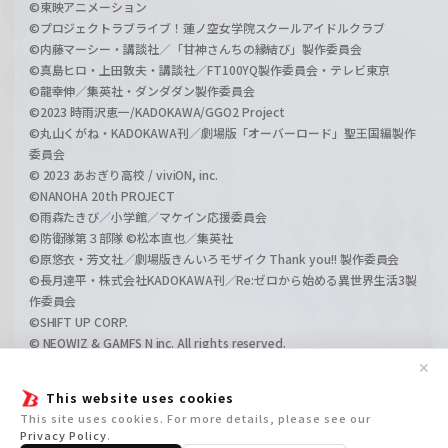
©東映アニメーション
©プロジェクトラブライブ！蓮ノ空女学院スクールアイドルクラブ
©内藤マーシー・講談社／「甘神さんちの縁結び」製作委員会
©真島ヒロ・上田敦夫・講談社／FT100YQ製作委員会・テレビ東京
©龍幸伸／集英社・ダンダダン製作委員会
©2023 時雨沢恵一/KADOKAWA/GGO2 Project
©丸山くがね・KADOKAWA刊／劇場版「オーバーロード」聖王国編製作
委員会
© 2023 あおぎり高校 / viviON, inc.
©NANOHA 20th PROJECT
©雨森たきび／小学館／マケイン応援委員会
©防衛隊第３部隊 ©松本直也／集英社
©原悠衣・芳文社／劇場版きんいろモザイク Thank you!! 製作委員会
©長月達平・株式会社KADOKAWA刊／Re:ゼロから始める異世界生活3製
作委員会
©SHIFT UP CORP.
© NEOWIZ & GAMFS N inc. All rights reserved.
©ATLUS. ©SEGA.
✕
©GIRLS und PANZER Projekt
This website uses cookies
©GIRLS und PANZER Film Projekt
This site uses cookies. For more details, please see our
©GIRLS und PANZER Finale Projekt
Privacy Policy
.