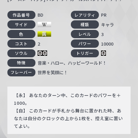
BD
PR
作品番号
レアリティ
キャラ
サイド
種類
3
色
レベル
2
10000
コスト
パワー
ソウル
トリガー
音楽・ハロー、ハッピーワールド！
特徴
世界を笑顔に！
フレーバー
【永】 あなたのターン中、このカードのパワーを＋
1000。
【自】 このカードが手札から舞台に置かれた時、あ
なたは自分のクロックの上から1枚を、控え室に置い
てよい。