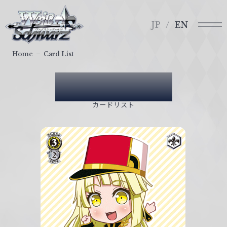
メ
ヴ
ニ
ァ
JP
EN
ュ
イ
ー
ス
Home
Card List
シ
ュ
Card List
ヴ
ァ
カードリスト
ル
ツ
｜
W
e
i
ß
S
c
h