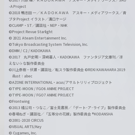
-A Project
©2018 鴨志田 一／ＫＡＤＯＫＡＷＡ アスキー・メディアワークス／青
ブタ Project イラスト／溝口ケージ
©CLAMP・ST／講談社・NEP・NHK
©Project Revue Starlight
© 2021 Ateam Entertainment Inc.
©Tokyo Broadcasting System Television, Inc.
©DMM / C2 / KADOKAWA
©2017 丸戸史明・深崎暮人・KADOKAWA ファンタジア文庫刊／冴
えない♭な製作委員会
©川上泰樹・伏瀬・講談社／転スラ製作委員会 ©REKI KAWAHARA 2019
illust：abec
©AZONE INTERNATIONAL・acus/アサルトリリィプロジェクト
©TYPE-MOON / FGO6 ANIME PROJECT
©TYPE-MOON / FGO7 ANIME PROJECT
©Frontwing
©2013 橘公司・つなこ／富士見書房／「デート･ア･ライブ」製作委員会
©春場ねぎ・講談社／「五等分の花嫁」製作委員会 ®KODANSHA
©2001-2020 CIRCUS
©VISUAL ARTS/Key
© Cygames, Inc.