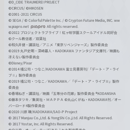
©D_CIDE TRAUMEREI PROJECT
©CIRCUS/ ©HIKOSEN
©2001-2021 CIRCUS
© SEGA / © Colorful Palette Inc. / © Crypton Future Media, INC. ww
w.piapro.net
All rights reserved.
©2022 プロジェクトラブライブ！虹ヶ咲学園スクールアイドル同好会
©クール教信者／双葉社
©和久井健・講談社／アニメ「東京リベンジャーズ」製作委員会
©2019 丸戸史明・深崎暮人・KADOKAWA ファンタジア文庫刊／映画も
冴えない製作委員会
©Disney/Pixar
©2014 橘公司・つなこ/KADOKAWA 富士見書房刊/「デート・ア・ライ
ブⅡ」製作委員会
©2019 橘公司・つなこ／KADOKAWA／「デート・ア・ライブⅢ」製作
委員会
©春場ねぎ・講談社／映画「五等分の花嫁」製作委員会 ®KODANSHA
©藤本タツキ／集英社・ＭＡＰＰＡ ©丸山くがね・KADOKAWA刊／オー
バーロード4製作委員会
©2020 川原 礫/KADOKAWA/SAO-P Project
© 2017 Manjuu Co.,Ltd. & YongShi Co.,Ltd. All Rights Reserved.
© 2017 Yostar, Inc. All Rights Reserved.
©白米良・オーバーラップ/ありふれた製作委員会