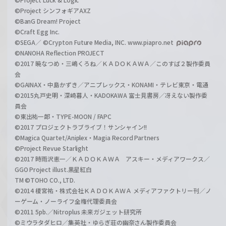
©Project シンフォギアAXZ
©BanG Dream! Project
©Craft Egg Inc.
©SEGA／ ©Crypton Future Media, INC. www.piapro.net
©NANOHA Reflection PROJECT
©2017 暁なつめ・三嶋くろね／ＫＡＤＯＫＡＷＡ／このすば２製作委員
会
©GAINAX・中島かずき／アニプレックス・KONAMI・テレビ東京・電通
©2015丸戸史明・深崎暮人・KADOKAWA 富士見書房／冴えない製作委
員会
©東出祐一郎・TYPE-MOON / FAPC
©2017 プロジェクトラブライブ！サンシャイン!!
©Magica Quartet/Aniplex・Magia Record Partners
©Project Revue Starlight
©2017 時雨沢恵一／ＫＡＤＯＫＡＷＡ アスキー・メディアワークス／
GGO Project illust.黒星紅白
TM ©TOHO CO., LTD.
©2014 榎宮祐・株式会社ＫＡＤＯＫＡＷＡ メディアファクトリー刊／ノ
ーゲーム・ノーライフ全権代理委員会
©2011 5pb.／Nitroplus 未来ガジェット研究所
©ミウラタダヒロ／集英社・ゆらぎ荘の幽奈さん製作委員会