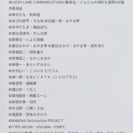
©LUCKY LAND COMMUNICATIONS/集英社・ジョジョの奇妙な冒険GW製
作委員会
©葵せきな・狗神煌
©あざの耕平・すみ兵 ©石踏一榮・みやま零
©井中だちま・飯田ぽち。
©恵比須清司・ぎん太郎
©鏡貴也・とよた瑣織
©春日みかげ・みやま零 ©春日みかげ・みやま零・深井涼介
©賀東招二・四季童子
©賀東招二・なかじまゆか
©神坂一・あらいずみるい
©木村心一・こぶいち むりりん
©榊一郎・なまにくＡＴＫ（ニトロプラス）
©細音啓・猫鍋蒼
©橘公司・つなこ
©築地俊彦・駒都え～じ
©柳実冬貴・切符
©羊太郎・三嶋くろね
©諸星悠・甘味みきひろ
©NANOHA Detonation PROJECT
©TYPE-MOON・ufotable・FSNPC
©2017 川原 礫／ＫＡＤＯＫＡＷＡ アスキー・メディアワークス／SAO