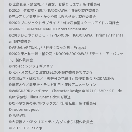
© 宮島礼吏・講談社／「彼女、お借りします」製作委員会
©2020 夕蜜柑・狐印／KADOKAWA／防振り製作委員会
©赤坂アカ／集英社・かぐや様は告らせたい製作委員会
©2020 プロジェクトラブライブ！虹ヶ咲学園スクールアイドル同好会
©SUNRISE ©BANDAI NAMCO Entertainment Inc.
©2019 ひろやまひろし・TYPE-MOON／KADOKAWA／Prisma☆Phanta
sm製作委員会
©VISUAL ARTS/Key/「神様になった日」Project
©2020 東出祐一郎・橘公司・NOCO/KADOKAWA/「デート・ア・バレッ
ト」製作委員会
©Project シンフォギアＸＶ
© Koi・芳文社／ご注文はBLOOM製作委員会ですか？
©春場ねぎ・講談社／「五等分の花嫁∬」製作委員会 ®KODANSHA
©葦原大介／集英社・テレビ朝日・東映アニメーション
©VANGUARD overDress Character Design ©2021 CLAMP・ST de
sign:伊藤彰 illust:Kinema citrus/獣道
©理不尽な孫の手/MFブックス/「無職転生」製作委員会
©irodori ent post
© MARVEL
©大森藤ノ・SBクリエイティブ/ダンまち4製作委員会
© 2016 COVER Corp.