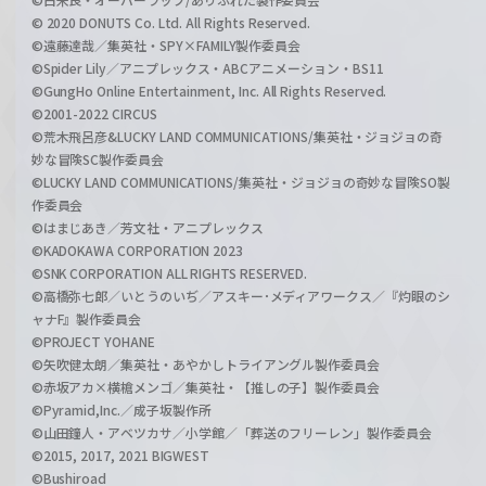
© 2020 DONUTS Co. Ltd. All Rights Reserved.
©遠藤達哉／集英社・SPY×FAMILY製作委員会
©Spider Lily／アニプレックス・ABCアニメーション・BS11
©GungHo Online Entertainment, Inc. All Rights Reserved.
©2001-2022 CIRCUS
©荒木飛呂彦&LUCKY LAND COMMUNICATIONS/集英社・ジョジョの奇
妙な冒険SC製作委員会
©LUCKY LAND COMMUNICATIONS/集英社・ジョジョの奇妙な冒険SO製
作委員会
©はまじあき／芳文社・アニプレックス
©KADOKAWA CORPORATION 2023
©SNK CORPORATION ALL RIGHTS RESERVED.
©高橋弥七郎／いとうのいぢ／アスキー･メディアワークス／『灼眼のシ
ャナF』製作委員会
©PROJECT YOHANE
©矢吹健太朗／集英社・あやかしトライアングル製作委員会
©赤坂アカ×横槍メンゴ／集英社・【推しの子】製作委員会
©Pyramid,Inc.／成子坂製作所
©山田鐘人・アベツカサ／小学館／「葬送のフリーレン」製作委員会
©2015, 2017, 2021 BIGWEST
©Bushiroad