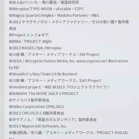
©あらゐけいいち・角川書店／東雲研究所
©Nitroplus/TYPE-MOON・ufotable・FZPC
©Magica Quartet/Aniplex・Madoka Partners・MBS
©2012 ヤマグチノボル・メディアファクトリー／ゼロの使い魔Ｆ製作委
員会
©Project シンフォギア
©BNGI／PROJECT iM@S
©2012 MAGES./5pb./Nitroplus
©川原 礫／アスキー・メディアワークス／AW Project
©SEGA / ©Crypton Future Media, Inc. www.crypton.net Illustration
by KEI
©VisualArt's/Key/Team Little Busters!
©川原 礫／アスキー・メディアワークス／SAO Project
©vividred project・MBS ©2013 プロジェクトラブライブ！
©NANOHA The MOVIE 2nd A's PROJECT
©サイコパス製作委員会
©Index Corporation 1996,2011
©2013 CIRCUS/D.C.III製作委員会
©オケアノス／「翠星のガルガンティア」製作委員会
©2013 Nippon Ichi Software, Inc.
©鎌池和馬／冬川基／アスキー・メディアワークス／PROJECT-RAILGU
N S