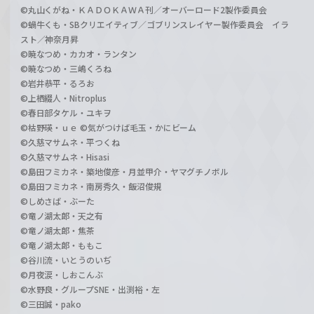
©丸山くがね・ＫＡＤＯＫＡＷＡ刊／オーバーロード2製作委員会
©蝸牛くも・SBクリエイティブ／ゴブリンスレイヤー製作委員会 イラ
スト／神奈月昇
©暁なつめ・カカオ・ランタン
©暁なつめ・三嶋くろね
©岩井恭平・るろお
©上栖綴人・Nitroplus
©春日部タケル・ユキヲ
©枯野瑛・ｕｅ ©気がつけば毛玉・かにビーム
©久慈マサムネ・平つくね
©久慈マサムネ・Hisasi
©島田フミカネ・築地俊彦・月並甲介・ヤマグチノボル
©島田フミカネ・南房秀久・飯沼俊規
©しめさば・ぶーた
©竜ノ湖太郎・天之有
©竜ノ湖太郎・焦茶
©竜ノ湖太郎・ももこ
©谷川流・いとうのいぢ
©月夜涙・しおこんぶ
©水野良・グループSNE・出渕裕・左
©三田誠・pako