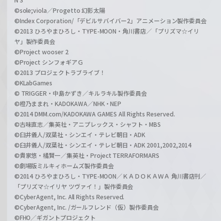
©sole;viola／Progetto 幻影太陽
©Index Corporation/「デビルサバイバー2」アニメーション製作委員会
©2013 ひろやまひろし・TYPE-MOON・角川書店／「プリズマ☆イリ
ヤ」製作委員会
©Project wooser 2
©Project シンフォギアＧ
©2013 プロジェクトラブライブ！
©KLabGames
© TRIGGER・中島かずき／キルラキル製作委員会
©橙乃ままれ・KADOKAWA／NHK・NEP
©2014 DMM.com/KADOKAWA GAMES All Rights Reserved.
©古味直志／集英社・アニプレックス・シャフト・MBS
©臼井儀人/双葉社・シンエイ・テレビ朝日・ADK
©臼井儀人/双葉社・シンエイ・テレビ朝日・ADK 2001,2002,2014
©貴家悠・橘賢一／集英社・Project TERRAFORMARS
©劇場版ミルキィホームズ製作委員会
©2014 ひろやまひろし・TYPE-MOON／ＫＡＤＯＫＡＷＡ 角川書店刊／
「プリズマ☆イリヤ ツヴァイ！」製作委員会
©CyberAgent, Inc. All Rights Reserved.
©CyberAgent, Inc. /ガールフレンド（仮）製作委員会
©FHO／ギガントプロジェクト