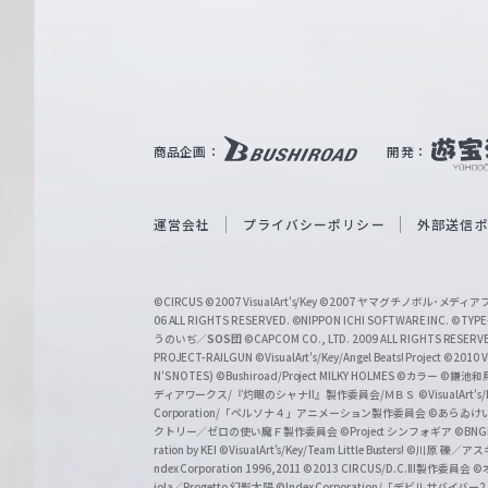
e
ヴ
ァ
ル
ツ
｜
商品企画：
開発：
W
e
i
運営会社
プライバシーポリシー
外部送信
ß
S
©CIRCUS
©2007 VisualArt's/Key
©2007 ヤマグチノボル･メデ
c
06 ALL RIGHTS RESERVED.
©NIPPON ICHI SOFTWARE INC. ©TYPE-
うのいぢ／
SOS団
©CAPCOM CO., LTD. 2009 ALL RIGHTS RESERV
h
PROJECT-RAILGUN
©VisualArt's/Key/Angel Beats! Project
©2010 Vi
w
N'S NOTES)
©Bushiroad/Project MILKY HOLMES
©カラー
©鎌池和馬
ディアワークス/『灼眼のシャナII』製作委員会/ＭＢＳ
©VisualArt's
a
Corporation/「ペルソナ４」アニメーション製作委員会
©あらゐけ
クトリー／ゼロの使い魔Ｆ製作委員会
©Project シンフォギア
©BNG
r
ration by KEI
©VisualArt's/Key/Team Little Busters!
©川原 礫／アスキ
z
ndex Corporation 1996,2011
©2013 CIRCUS/D.C.III製作委員会
©
iola／Progetto 幻影太陽
©Index Corporation/「デビルサバ