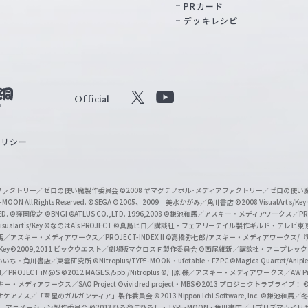
PRカード
デッキレシピ
Official
X
Y
o
ポリシー
u
T
u
ィアファクトリー／ゼロの使い魔製作委員会
©2008 ヤマグチノボル･メディアファクトリー／ゼロの使
b
MOON All Rights Reserved.
©SEGA
©2005、2009 美水かがみ／角川書店
©2008 VisualArt's/Key
ED.
©窪岡俊之
©BNGI
©ATLUS CO.,LTD. 1996,2008
©鎌池和馬／アスキー・メディアワークス／PROJE
e
sualart's/Key
©なのはA's PROJECT
©真島ヒロ／講談社・フェアリーテイル製作ギルド・テレビ東
／アスキー・メディアワークス／PROJECT-INDEX II
©高橋弥七郎/アスキー・メディアワークス/
O
/Key
©2009,2011 ビックウエスト／劇場版マクロスＦ製作委員会
©西尾維新／講談社・アニプレッ
f
いいち・角川書店／東雲研究所
©Nitroplus/TYPE-MOON・ufotable・FZPC
©Magica Quartet/Anip
I／PROJECT iM@S
©2012 MAGES./5pb./Nitroplus
©川原 礫／アスキー・メディアワークス／AW Pro
f
ー・メディアワークス／SAO Project
©vividred project・MBS ©2013 プロジェクトラブライブ！
©
i
オケアノス／「翠星のガルガンティア」製作委員会
©2013 Nippon Ichi Software, Inc.
©鎌池和馬／冬川
イバー2」アニメーション製作委員会
©2013 ひろやまひろし・TYPE-MOON・角川書店／「プリズマ☆イ