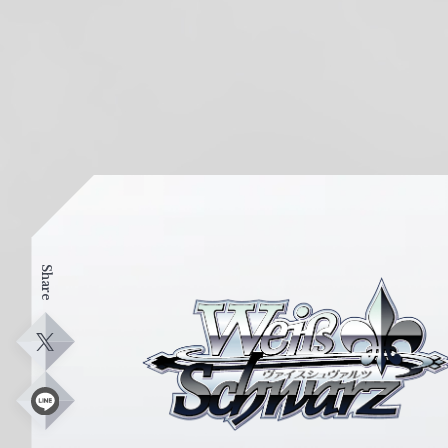
Share
ヴ
ァ
イ
X
ス
シ
L
i
ュ
n