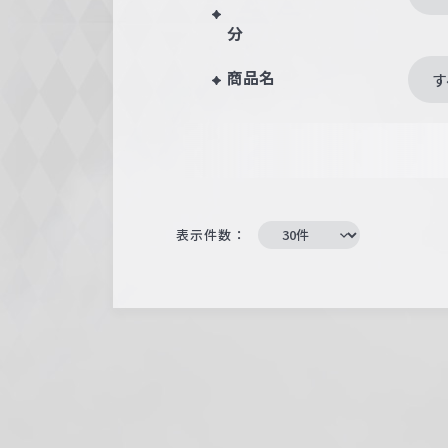
分
商品名
す
表示件数：