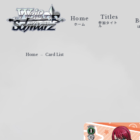
ヴ
ァ
Titles
Home
B
参加タイト
ホーム
イ
ル
ス
シ
ュ
Home
Card List
ヴ
ァ
ル
ツ
｜
W
e
i
ß
S