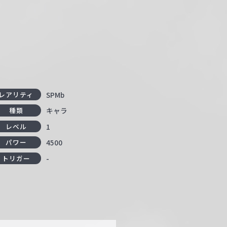
SPMb
レアリティ
キャラ
種類
1
レベル
4500
パワー
-
トリガー
！