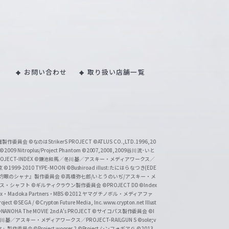
お問い合わせ
取り扱い店舗一覧
い魔製作委員会
©なのはStrikerS PROJECT
©ATLUS CO.,LTD.1996,20
©2009 Nitroplus/Project Phantom
©2007,2008,2009谷川流･いと
CT-INDEX
©鎌池和馬／冬川基／アスキー・メディアワークス／
京
©1999-2010 TYPE-MOON
©Bushiroad illust:たにはらなつき(EDE
『灼眼のシャナ』製作委員会
©高橋弥七郎/いとうのいぢ/アスキー・メ
クス・シャフト
©ギルティクラウン製作委員会
©PROJECT DD ©Index
lex・Madoka Partners・MBS
©2012 ヤマグチノボル・メディアファ
ject
©SEGA / ©Crypton Future Media, Inc. www.crypton.net Illust
NANOHA The MOVIE 2nd A's PROJECT
©サイコパス製作委員会
©I
基／アスキー・メディアワークス／PROJECT-RAILGUN S
©sole;v
リヤ」製作委員会
©Project wooser 2
©Project シンフォギアＧ
©2013