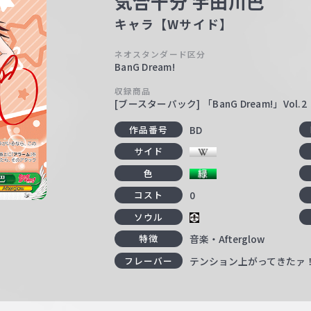
気合十分 宇田川巴
キャラ【Wサイド】
ネオスタンダード区分
BanG Dream!
収録商品
[ブースターパック] 「BanG Dream!」Vol.2
BD
作品番号
サイド
色
0
コスト
ソウル
音楽・Afterglow
特徴
テンション上がってきたァ
フレーバー