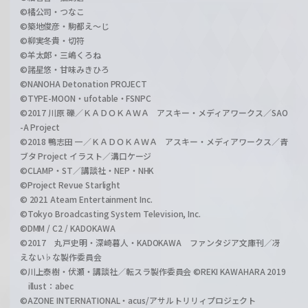
©橘公司・つなこ
©築地俊彦・駒都え～じ
©柳実冬貴・切符
©羊太郎・三嶋くろね
©諸星悠・甘味みきひろ
©NANOHA Detonation PROJECT
©TYPE-MOON・ufotable・FSNPC
©2017 川原 礫／ＫＡＤＯＫＡＷＡ アスキー・メディアワークス／SAO
-A Project
©2018 鴨志田 一／ＫＡＤＯＫＡＷＡ アスキー・メディアワークス／青
ブタ Project イラスト／溝口ケージ
©CLAMP・ST／講談社・NEP・NHK
©Project Revue Starlight
© 2021 Ateam Entertainment Inc.
©Tokyo Broadcasting System Television, Inc.
©DMM / C2 / KADOKAWA
©2017 丸戸史明・深崎暮人・KADOKAWA ファンタジア文庫刊／冴
えない♭な製作委員会
©川上泰樹・伏瀬・講談社／転スラ製作委員会 ©REKI KAWAHARA 2019
illust：abec
©AZONE INTERNATIONAL・acus/アサルトリリィプロジェクト