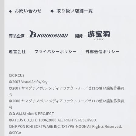
o
｜
お問い合わせ
取り扱い店舗一覧
u
W
T
e
u
i
b
商品企画：
開発：
ß
e
S
O
運営会社
プライバシーポリシー
外部送信ポリシー
c
f
h
f
w
i
a
©CIRCUS
c
©2007 VisualArt's/Key
r
i
©2007 ヤマグチノボル･メディアファクトリー／ゼロの使い魔製作委員
z
会
a
©2008 ヤマグチノボル･メディアファクトリー／ゼロの使い魔製作委員
l
会
C
©なのはStrikerS PROJECT
h
©ATLUS CO.,LTD.1996,2006 ALL RIGHTS RESERVED.
a
©NIPPON ICHI SOFTWARE INC. ©TYPE-MOON All Rights Reserved.
n
©SEGA