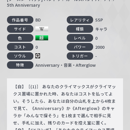
5th Anniversary
BD
SSP
作品番号
レアリティ
キャラ
サイド
種類
0
色
レベル
0
2000
コスト
パワー
-
ソウル
トリガー
Anniversary・音楽・Afterglow
特徴
【自】［(1)］ あなたのクライマックスがクライマッ
クス置場に置かれた時、あなたはコストを払ってよ
い。そうしたら、あなたは自分の山札を上から4枚ま
で見て、《Anniversary》か《Afterglow》のキャ
ラか「みんなで探そう」を1枚まで選んで相手に見
せ、手札に加え、残りのカードを控え室に置く。
【自】【CXコンボ】［あなたのクライマックス置場