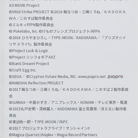
AO MOVIE Project
©ViVid Strike PROJECT ©2016 暁なつめ・三嶋くろね／ＫＡＤＯＫＡ
ＷＡ／このすば製作委員会
©ミルキィFFPN製作委員会
© Pokelabo, Inc. ©けものフレンズプロジェクト/KFPA
©2016 ひろやまひろし・TYPE-MOON／KADOKAWA／「プリズマ☆イ
リヤ ドライ!!」製作委員会
©Project Luck & Logic
©Project シンフォギアAXZ
©BanG Dream! Project
©Craft Egg Inc.
©SEGA／ ©Crypton Future Media, INC. www.piapro.net
©NANOHA Reflection PROJECT
©2017 暁なつめ・三嶋くろね／ＫＡＤＯＫＡＷＡ／このすば２製作委員
会
©GAINAX・中島かずき／アニプレックス・KONAMI・テレビ東京・電通
©2015丸戸史明・深崎暮人・KADOKAWA 富士見書房／冴えない製作委
員会
©東出祐一郎・TYPE-MOON / FAPC
©2017 プロジェクトラブライブ！サンシャイン!!
©Magica Quartet/Aniplex・Magia Record Partners