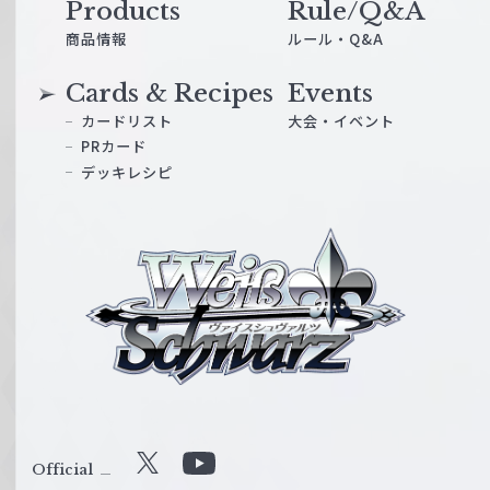
Products
Rule/Q&A
商品情報
ルール・Q&A
Cards & Recipes
Events
カードリスト
大会・イベント
PRカード
デッキレシピ
ヴ
ァ
イ
ス
シ
ュ
ヴ
ァ
ル
Official
X
Y
ツ