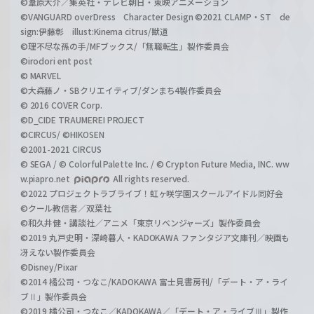
©葦原大介／集英社・テレビ朝日・東映アニメーション
©VANGUARD overDress Character Design ©2021 CLAMP・ST de
sign:伊藤彰 illust:Kinema citrus/獣道
©理不尽な孫の手/MFブックス/「無職転生」製作委員会
©irodori ent post
© MARVEL
©大森藤ノ・SBクリエイティブ/ダンまち4製作委員会
© 2016 COVER Corp.
©D_CIDE TRAUMEREI PROJECT
©CIRCUS/ ©HIKOSEN
©2001-2021 CIRCUS
© SEGA / © Colorful Palette Inc. / © Crypton Future Media, INC. ww
w.piapro.net
All rights reserved.
©2022 プロジェクトラブライブ！虹ヶ咲学園スクールアイドル同好会
©クール教信者／双葉社
©和久井健・講談社／アニメ「東京リベンジャーズ」製作委員会
©2019 丸戸史明・深崎暮人・KADOKAWA ファンタジア文庫刊／映画も
冴えない製作委員会
©Disney/Pixar
©2014 橘公司・つなこ/KADOKAWA 富士見書房刊/「デート・ア・ライ
ブⅡ」製作委員会
©2019 橘公司・つなこ／KADOKAWA／「デート・ア・ライブⅢ」製作