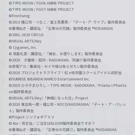
©TYPE-MOON / FGO6 ANIME PROJECT
©TYPE-MOON / FGO7 ANIME PROJECT
©Frontwing
©2013 橘公司・つなこ／富士見書房／「デート･ア･ライブ」製作委員会
©春場ねぎ・講談社／「五等分の花嫁」製作委員会 ®KODANSHA
©2001-2020 CIRCUS
©VISUAL ARTS/Key
© Cygames, Inc.
© 宮島礼吏・講談社／「彼女、お借りします」製作委員会
©2020 夕蜜柑・狐印／KADOKAWA／防振り製作委員会
©赤坂アカ／集英社・かぐや様は告らせたい製作委員会
©2020 プロジェクトラブライブ！虹ヶ咲学園スクールアイドル同好会
©SUNRISE ©BANDAI NAMCO Entertainment Inc.
©2019 ひろやまひろし・TYPE-MOON／KADOKAWA／Prisma☆Phanta
sm製作委員会
©VISUAL ARTS/Key/「神様になった日」Project
©2020 東出祐一郎・橘公司・NOCO/KADOKAWA/「デート・ア・バレッ
ト」製作委員会
©Project シンフォギアＸＶ
© Koi・芳文社／ご注文はBLOOM製作委員会ですか？
©春場ねぎ・講談社／「五等分の花嫁∬」製作委員会 ®KODANSHA