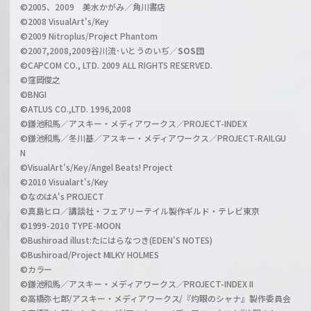
©2005、2009 美水かがみ／角川書店
n
©2008 VisualArt's/Key
e
©2009 Nitroplus/Project Phantom
l
©2007,2008,2009谷川流･いとうのいぢ／
SOS団
©CAPCOM CO., LTD. 2009 ALL RIGHTS RESERVED.
©窪岡俊之
©BNGI
©ATLUS CO.,LTD. 1996,2008
©鎌池和馬／アスキー・メディアワークス／PROJECT-INDEX
©鎌池和馬／冬川基／アスキー・メディアワークス／PROJECT-RAILGU
N
©VisualArt's/Key/Angel Beats! Project
©2010 Visualart's/Key
©なのはA's PROJECT
©真島ヒロ／講談社・フェアリーテイル製作ギルド・テレビ東京
©1999-2010 TYPE-MOON
©Bushiroad illust:たにはらなつき(EDEN'S NOTES)
©Bushiroad/Project MILKY HOLMES
©カラー
©鎌池和馬／アスキー・メディアワークス／PROJECT-INDEX II
©高橋弥七郎/アスキー・メディアワークス/『灼眼のシャナ』製作委員会