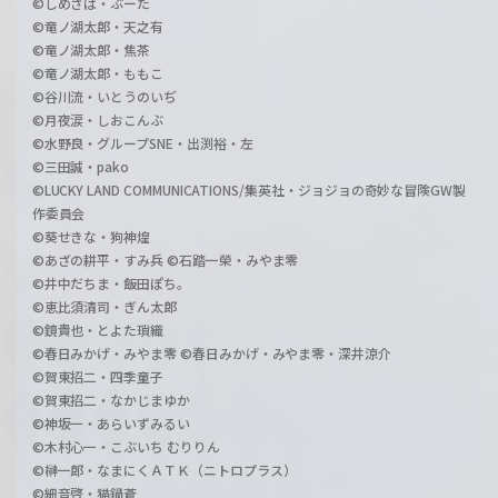
©しめさば・ぶーた
©竜ノ湖太郎・天之有
©竜ノ湖太郎・焦茶
©竜ノ湖太郎・ももこ
©谷川流・いとうのいぢ
©月夜涙・しおこんぶ
©水野良・グループSNE・出渕裕・左
©三田誠・pako
©LUCKY LAND COMMUNICATIONS/集英社・ジョジョの奇妙な冒険GW製
作委員会
©葵せきな・狗神煌
©あざの耕平・すみ兵 ©石踏一榮・みやま零
©井中だちま・飯田ぽち。
©恵比須清司・ぎん太郎
©鏡貴也・とよた瑣織
©春日みかげ・みやま零 ©春日みかげ・みやま零・深井涼介
©賀東招二・四季童子
©賀東招二・なかじまゆか
©神坂一・あらいずみるい
©木村心一・こぶいち むりりん
©榊一郎・なまにくＡＴＫ（ニトロプラス）
©細音啓・猫鍋蒼