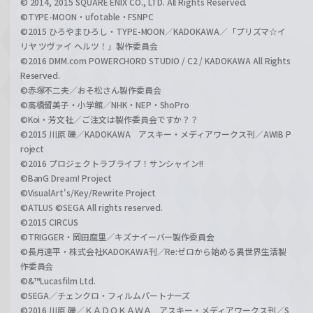
© 2014, 2015 SQUARE ENIX CO., LTD. All Rights Reserved.
©TYPE-MOON・ufotable・FSNPC
©2015 ひろやまひろし・TYPE-MOON／KADOKAWA／「プリズマ☆イ
リヤ ツヴァイ ヘルツ！」製作委員会
©2016 DMM.com POWERCHORD STUDIO / C2 / KADOKAWA All Rights
Reserved.
©赤塚不二夫／おそ松さん製作委員会
©高橋留美子・小学館／NHK・NEP・ShoPro
©Koi・芳文社／ご注文は製作委員会ですか？？
©2015 川原 礫／KADOKAWA アスキー・メディアワークス刊／AWIB P
roject
©2016 プロジェクトラブライブ！サンシャイン!!
©BanG Dream! Project
©VisualArt's/Key/Rewrite Project
©ATLUS ©SEGA All rights reserved.
©2015 CIRCUS
©TRIGGER・岡田麿里／キズナイーバー製作委員会
©長月達平・株式会社KADOKAWA刊／Re:ゼロから始める異世界生活製
作委員会
©&™Lucasfilm Ltd.
©SEGA／チェンクロ・フィルムパートナーズ
©2016 川原 礫／ＫＡＤＯＫＡＷＡ アスキー・メディアワークス刊／S