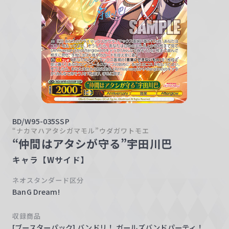
w
a
r
z
BD/W95-035SSP
“ナカマハアタシガマモル”ウダガワトモエ
“仲間はアタシが守る”宇田川巴
キャラ【Wサイド】
ネオスタンダード区分
BanG Dream!
収録商品
[ブースターパック] バンドリ！ ガールズバンドパーティ！