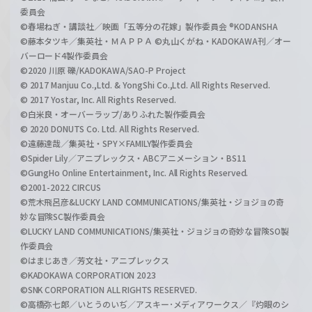
委員会
©春場ねぎ・講談社／映画「五等分の花嫁」製作委員会 ®KODANSHA
©藤本タツキ／集英社・ＭＡＰＰＡ ©丸山くがね・KADOKAWA刊／オー
バーロード4製作委員会
©2020 川原 礫/KADOKAWA/SAO-P Project
© 2017 Manjuu Co.,Ltd. & YongShi Co.,Ltd. All Rights Reserved.
© 2017 Yostar, Inc. All Rights Reserved.
©白米良・オーバーラップ/ありふれた製作委員会
© 2020 DONUTS Co. Ltd. All Rights Reserved.
©遠藤達哉／集英社・SPY×FAMILY製作委員会
©Spider Lily／アニプレックス・ABCアニメーション・BS11
©GungHo Online Entertainment, Inc. All Rights Reserved.
©2001-2022 CIRCUS
©荒木飛呂彦&LUCKY LAND COMMUNICATIONS/集英社・ジョジョの奇
妙な冒険SC製作委員会
©LUCKY LAND COMMUNICATIONS/集英社・ジョジョの奇妙な冒険SO製
作委員会
©はまじあき／芳文社・アニプレックス
©KADOKAWA CORPORATION 2023
©SNK CORPORATION ALL RIGHTS RESERVED.
©高橋弥七郎／いとうのいぢ／アスキー･メディアワークス／『灼眼のシ