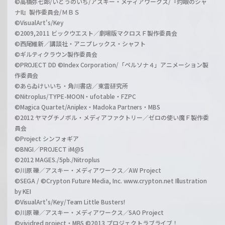
©高橋弥七郎/いとうのいぢ/アスキー・メディアワークス/『灼眼のシャ
ナII』製作委員会/ＭＢＳ
©VisualArt's/Key
©2009,2011 ビックウエスト／劇場版マクロスＦ製作委員会
©西尾維新／講談社・アニプレックス・シャフト
©ギルティクラウン製作委員会
©PROJECT DD ©Index Corporation/「ペルソナ４」アニメーション製
作委員会
©あらゐけいいち・角川書店／東雲研究所
©Nitroplus/TYPE-MOON・ufotable・FZPC
©Magica Quartet/Aniplex・Madoka Partners・MBS
©2012 ヤマグチノボル・メディアファクトリー／ゼロの使い魔Ｆ製作委
員会
©Project シンフォギア
©BNGI／PROJECT iM@S
©2012 MAGES./5pb./Nitroplus
©川原 礫／アスキー・メディアワークス／AW Project
©SEGA / ©Crypton Future Media, Inc. www.crypton.net Illustration
by KEI
©VisualArt's/Key/Team Little Busters!
©川原 礫／アスキー・メディアワークス／SAO Project
©vividred project・MBS ©2013 プロジェクトラブライブ！