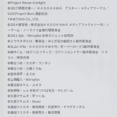
©Project Revue Starlight
©2017 時雨沢恵一／ＫＡＤＯＫＡＷＡ アスキー・メディアワークス／
GGO Project illust.黒星紅白
TM ©TOHO CO., LTD.
©2014 榎宮祐・株式会社ＫＡＤＯＫＡＷＡ メディアファクトリー刊／ノ
ーゲーム・ノーライフ全権代理委員会
©2011 5pb.／Nitroplus 未来ガジェット研究所
©ミウラタダヒロ／集英社・ゆらぎ荘の幽奈さん製作委員会
©丸山くがね・ＫＡＤＯＫＡＷＡ刊／オーバーロード2製作委員会
©蝸牛くも・SBクリエイティブ／ゴブリンスレイヤー製作委員会 イラ
スト／神奈月昇
©暁なつめ・カカオ・ランタン
©暁なつめ・三嶋くろね
©岩井恭平・るろお
©上栖綴人・Nitroplus
©春日部タケル・ユキヲ
©枯野瑛・ｕｅ ©気がつけば毛玉・かにビーム
©久慈マサムネ・平つくね
©久慈マサムネ・Hisasi
©島田フミカネ・築地俊彦・月並甲介・ヤマグチノボル
©島田フミカネ・南房秀久・飯沼俊規