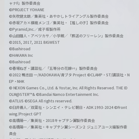
ャナF』製作委員会
©PROJECT YOHANE
©矢吹健太朗／集英社・あやかしトライアングル製作委員会
©赤坂アカ×横槍メンゴ／集英社・【推しの子】製作委員会
©Pyramid,Inc.／成子坂製作所
©山田鐘人・アベツカサ／小学館／「葬送のフリーレン」製作委員会
©2015, 2017, 2021 BIGWEST
©Bushiroad
©HAKAMA Inc
©Bushiroad
©春場ねぎ・講談社／「五等分の花嫁∽」製作委員会
©2022 鴨志田 一/KADOKAWA/青ブタ Project ©CLAMP・ST/講談社・N
EP・NHK
© NEXON Games Co., Ltd. & Yostar, Inc. All Rights Reserved. THE ID
OLM@STER™& ©Bandai Namco Entertainment Inc.
©ATLUS ©SEGA All rights reserved.
©臼井儀人／双葉社・シンエイ・テレビ朝日・ADK 1993-2024 ©Front
wing/Project GPT
©高橋陽一／集英社・2018キャプテン翼製作委員会
©高橋陽一／集英社・キャプテン翼シーズン２ ジュニアユース編製作委
員会