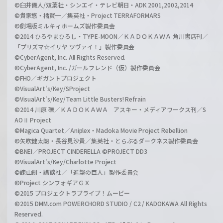
©臼井儀人/双葉社・シンエイ・テレビ朝日・ADK 2001,2002,2014
©貴家悠・橘賢一／集英社・Project TERRAFORMARS
©劇場版ミルキィホームズ製作委員会
©2014 ひろやまひろし・TYPE-MOON／ＫＡＤＯＫＡＷＡ 角川書店刊／
「プリズマ☆イリヤ ツヴァイ！」製作委員会
©CyberAgent, Inc. All Rights Reserved.
©CyberAgent, Inc. /ガールフレンド（仮）製作委員会
©FHO／ギガントプロジェクト
©VisualArt's/Key/SProject
©VisualArt's/Key/Team Little Busters! Refrain
©2014 川原 礫／ＫＡＤＯＫＡＷＡ アスキー・メディアワークス刊／S
AOⅡ Project
©Magica Quartet／Aniplex・Madoka Movie Project Rebellion
©矢吹健太朗・長谷見沙貴／集英社・とらぶるダークネス製作委員会
©BNEI／PROJECT CINDERELLA ©PROJECT DD3
©VisualArt's/Key/Charlotte Project
©諫山創・講談社／「進撃の巨人」製作委員会
©Project シンフォギアＧＸ
©2015 プロジェクトラブライブ！ムービー
©2015 DMM.com POWERCHORD STUDIO / C2 / KADOKAWA All Rights
Reserved.