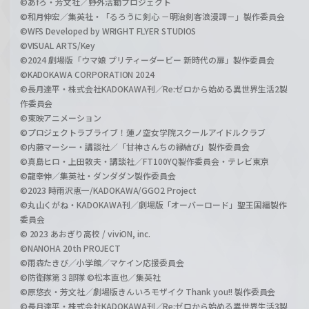
©あfろ・芳文社／野外活動プロジェクト
©和月伸宏／集英社・「るろうに剣心 －明治剣客浪漫譚－」製作委員会
©WFS Developed by WRIGHT FLYER STUDIOS
©VISUAL ARTS/Key
©2024 劇場版「ウマ娘 プリティーダービー 新時代の扉」製作委員会
©KADOKAWA CORPORATION 2024
©長月達平・株式会社KADOKAWA刊／Re:ゼロから始める異世界生活2製
作委員会
©東映アニメーション
©プロジェクトラブライブ！蓮ノ空女学院スクールアイドルクラブ
©内藤マーシー・講談社／「甘神さんちの縁結び」製作委員会
©真島ヒロ・上田敦夫・講談社／FT100YQ製作委員会・テレビ東京
©龍幸伸／集英社・ダンダダン製作委員会
©2023 時雨沢恵一/KADOKAWA/GGO2 Project
©丸山くがね・KADOKAWA刊／劇場版「オーバーロード」聖王国編製作
委員会
© 2023 あおぎり高校 / viviON, inc.
©NANOHA 20th PROJECT
©雨森たきび／小学館／マケイン応援委員会
©防衛隊第３部隊 ©松本直也／集英社
©原悠衣・芳文社／劇場版きんいろモザイク Thank you!! 製作委員会
©長月達平・株式会社KADOKAWA刊／Re:ゼロから始める異世界生活3製