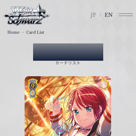
メ
ヴ
ニ
ァ
JP
EN
ュ
イ
ー
ス
Home
Card List
シ
ュ
Card List
ヴ
ァ
カードリスト
ル
ツ
｜
W
e
i
ß
S
c
h