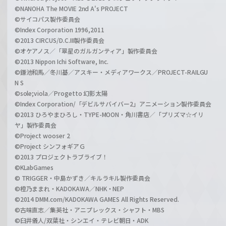
©NANOHA The MOVIE 2nd A's PROJECT
©サイコパス製作委員会
©Index Corporation 1996,2011
©2013 CIRCUS/D.C.III製作委員会
©オケアノス／「翠星のガルガンティア」製作委員会
©2013 Nippon Ichi Software, Inc.
©鎌池和馬／冬川基／アスキー・メディアワークス／PROJECT-RAILGU
N S
©sole;viola／Progetto 幻影太陽
©Index Corporation/「デビルサバイバー2」アニメーション製作委員会
©2013 ひろやまひろし・TYPE-MOON・角川書店／「プリズマ☆イリ
ヤ」製作委員会
©Project wooser 2
©Project シンフォギアＧ
©2013 プロジェクトラブライブ！
©KLabGames
© TRIGGER・中島かずき／キルラキル製作委員会
©橙乃ままれ・KADOKAWA／NHK・NEP
©2014 DMM.com/KADOKAWA GAMES All Rights Reserved.
©古味直志／集英社・アニプレックス・シャフト・MBS
©臼井儀人/双葉社・シンエイ・テレビ朝日・ADK