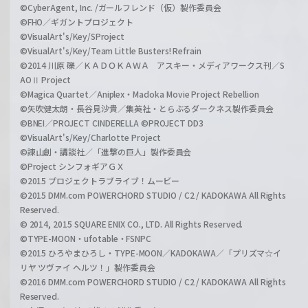
©CyberAgent, Inc. /ガールフレンド（仮）製作委員会
©FHO／ギガントプロジェクト
©VisualArt's/Key/SProject
©VisualArt's/Key/Team Little Busters! Refrain
©2014 川原 礫／ＫＡＤＯＫＡＷＡ アスキー・メディアワークス刊／S
AOⅡ Project
©Magica Quartet／Aniplex・Madoka Movie Project Rebellion
©矢吹健太朗・長谷見沙貴／集英社・とらぶるダークネス製作委員会
©BNEI／PROJECT CINDERELLA ©PROJECT DD3
©VisualArt's/Key/Charlotte Project
©諫山創・講談社／「進撃の巨人」製作委員会
©Project シンフォギアＧＸ
©2015 プロジェクトラブライブ！ムービー
©2015 DMM.com POWERCHORD STUDIO / C2 / KADOKAWA All Rights
Reserved.
© 2014, 2015 SQUARE ENIX CO., LTD. All Rights Reserved.
©TYPE-MOON・ufotable・FSNPC
©2015 ひろやまひろし・TYPE-MOON／KADOKAWA／「プリズマ☆イ
リヤ ツヴァイ ヘルツ！」製作委員会
©2016 DMM.com POWERCHORD STUDIO / C2 / KADOKAWA All Rights
Reserved.