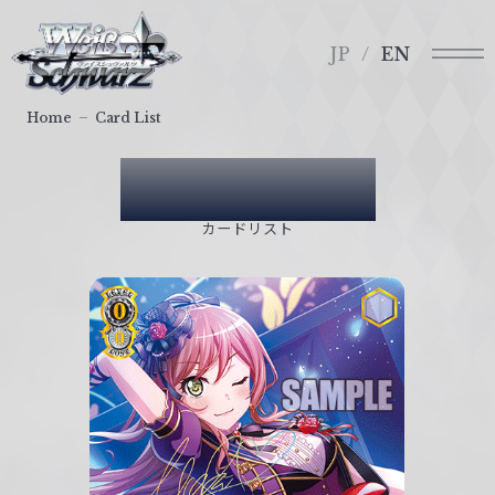
メ
ヴ
ニ
ァ
JP
EN
ュ
イ
ー
ス
Home
Card List
シ
ュ
Card List
ヴ
ァ
カードリスト
ル
ツ
｜
W
e
i
ß
S
c
h