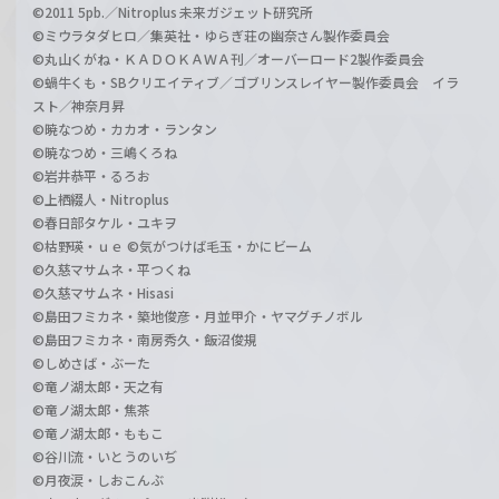
©2011 5pb.／Nitroplus 未来ガジェット研究所
©ミウラタダヒロ／集英社・ゆらぎ荘の幽奈さん製作委員会
©丸山くがね・ＫＡＤＯＫＡＷＡ刊／オーバーロード2製作委員会
©蝸牛くも・SBクリエイティブ／ゴブリンスレイヤー製作委員会 イラ
スト／神奈月昇
©暁なつめ・カカオ・ランタン
©暁なつめ・三嶋くろね
©岩井恭平・るろお
©上栖綴人・Nitroplus
©春日部タケル・ユキヲ
©枯野瑛・ｕｅ ©気がつけば毛玉・かにビーム
©久慈マサムネ・平つくね
©久慈マサムネ・Hisasi
©島田フミカネ・築地俊彦・月並甲介・ヤマグチノボル
©島田フミカネ・南房秀久・飯沼俊規
©しめさば・ぶーた
©竜ノ湖太郎・天之有
©竜ノ湖太郎・焦茶
©竜ノ湖太郎・ももこ
©谷川流・いとうのいぢ
©月夜涙・しおこんぶ