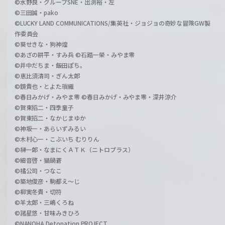
©水野良・グループSNE・出渕裕・左
©三田誠・pako
©LUCKY LAND COMMUNICATIONS/集英社・ジョジョの奇妙な冒険GW製
作委員会
©葵せきな・狗神煌
©あざの耕平・すみ兵 ©石踏一榮・みやま零
©井中だちま・飯田ぽち。
©恵比須清司・ぎん太郎
©鏡貴也・とよた瑣織
©春日みかげ・みやま零 ©春日みかげ・みやま零・深井涼介
©賀東招二・四季童子
©賀東招二・なかじまゆか
©神坂一・あらいずみるい
©木村心一・こぶいち むりりん
©榊一郎・なまにくＡＴＫ（ニトロプラス）
©細音啓・猫鍋蒼
©橘公司・つなこ
©築地俊彦・駒都え～じ
©柳実冬貴・切符
©羊太郎・三嶋くろね
©諸星悠・甘味みきひろ
©NANOHA Detonation PROJECT