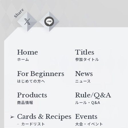
Share
X
L
i
n
e
Home
Titles
ホーム
参加タイトル
For Beginners
News
はじめての方へ
ニュース
Products
Rule/Q&A
商品情報
ルール・Q&A
Cards & Recipes
Events
カードリスト
大会・イベント