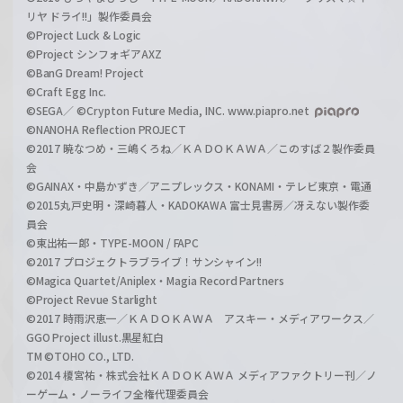
リヤ ドライ!!」製作委員会
©Project Luck & Logic
©Project シンフォギアAXZ
©BanG Dream! Project
©Craft Egg Inc.
©SEGA／ ©Crypton Future Media, INC. www.piapro.net
©NANOHA Reflection PROJECT
©2017 暁なつめ・三嶋くろね／ＫＡＤＯＫＡＷＡ／このすば２製作委員
会
©GAINAX・中島かずき／アニプレックス・KONAMI・テレビ東京・電通
©2015丸戸史明・深崎暮人・KADOKAWA 富士見書房／冴えない製作委
員会
©東出祐一郎・TYPE-MOON / FAPC
©2017 プロジェクトラブライブ！サンシャイン!!
©Magica Quartet/Aniplex・Magia Record Partners
©Project Revue Starlight
©2017 時雨沢恵一／ＫＡＤＯＫＡＷＡ アスキー・メディアワークス／
GGO Project illust.黒星紅白
TM ©TOHO CO., LTD.
©2014 榎宮祐・株式会社ＫＡＤＯＫＡＷＡ メディアファクトリー刊／ノ
ーゲーム・ノーライフ全権代理委員会