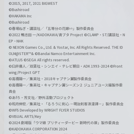
©2015, 2017, 2021 BIGWEST
©Bushiroad
©HAKAMA Inc
©Bushiroad
©春場ねぎ・講談社／「五等分の花嫁∽」製作委員会
©2022 鴨志田 一/KADOKAWA/青ブタ Project ©CLAMP・ST/講談社・N
EP・NHK
© NEXON Games Co., Ltd. & Yostar, Inc. All Rights Reserved. THE ID
OLM@STER™& ©Bandai Namco Entertainment Inc.
©ATLUS ©SEGA All rights reserved.
©臼井儀人／双葉社・シンエイ・テレビ朝日・ADK 1993-2024 ©Front
wing/Project GPT
©高橋陽一／集英社・2018キャプテン翼製作委員会
©高橋陽一／集英社・キャプテン翼シーズン２ ジュニアユース編製作委
員会
©あfろ・芳文社／野外活動プロジェクト
©和月伸宏／集英社・「るろうに剣心 －明治剣客浪漫譚－」製作委員会
©WFS Developed by WRIGHT FLYER STUDIOS
©VISUAL ARTS/Key
©2024 劇場版「ウマ娘 プリティーダービー 新時代の扉」製作委員会
©KADOKAWA CORPORATION 2024