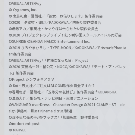
©VISUAL ARTS/Key
© Cygames, Inc.
© 宮島礼吏・講談社／「彼女、お借りします」製作委員会
©2020 夕蜜柑・狐印／KADOKAWA／防振り製作委員会
©赤坂アカ／集英社・かぐや様は告らせたい製作委員会
©2020 プロジェクトラブライブ！虹ヶ咲学園スクールアイドル同好会
©SUNRISE ©BANDAI NAMCO Entertainment Inc.
©2019 ひろやまひろし・TYPE-MOON／KADOKAWA／Prisma☆Phanta
sm製作委員会
©VISUAL ARTS/Key/「神様になった日」Project
©2020 東出祐一郎・橘公司・NOCO/KADOKAWA/「デート・ア・バレッ
ト」製作委員会
©Project シンフォギアＸＶ
© Koi・芳文社／ご注文はBLOOM製作委員会ですか？
©春場ねぎ・講談社／「五等分の花嫁∬」製作委員会 ®KODANSHA
©葦原大介／集英社・テレビ朝日・東映アニメーション
©VANGUARD overDress Character Design ©2021 CLAMP・ST de
sign:伊藤彰 illust:Kinema citrus/獣道
©理不尽な孫の手/MFブックス/「無職転生」製作委員会
©irodori ent post
© MARVEL