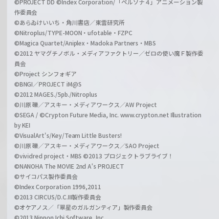
©PROJECT DD ©Index Corporation/「ペルソナ４」アニメーション製
作委員会
©あらゐけいいち・角川書店／東雲研究所
©Nitroplus/TYPE-MOON・ufotable・FZPC
©Magica Quartet/Aniplex・Madoka Partners・MBS
©2012 ヤマグチノボル・メディアファクトリー／ゼロの使い魔Ｆ製作委
員会
©Project シンフォギア
©BNGI／PROJECT iM@S
©2012 MAGES./5pb./Nitroplus
©川原 礫／アスキー・メディアワークス／AW Project
©SEGA / ©Crypton Future Media, Inc. www.crypton.net Illustration
by KEI
©VisualArt's/Key/Team Little Busters!
©川原 礫／アスキー・メディアワークス／SAO Project
©vividred project・MBS ©2013 プロジェクトラブライブ！
©NANOHA The MOVIE 2nd A's PROJECT
©サイコパス製作委員会
©Index Corporation 1996,2011
©2013 CIRCUS/D.C.III製作委員会
©オケアノス／「翠星のガルガンティア」製作委員会
©2013 Nippon Ichi Software, Inc.