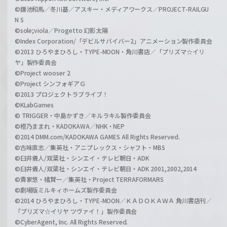
©鎌池和馬／冬川基／アスキー・メディアワークス／PROJECT-RAILGU
N S
©sole;viola／Progetto 幻影太陽
©Index Corporation/「デビルサバイバー2」アニメーション製作委員会
©2013 ひろやまひろし・TYPE-MOON・角川書店／「プリズマ☆イリ
ヤ」製作委員会
©Project wooser 2
©Project シンフォギアＧ
©2013 プロジェクトラブライブ！
©KLabGames
© TRIGGER・中島かずき／キルラキル製作委員会
©橙乃ままれ・KADOKAWA／NHK・NEP
©2014 DMM.com/KADOKAWA GAMES All Rights Reserved.
©古味直志／集英社・アニプレックス・シャフト・MBS
©臼井儀人/双葉社・シンエイ・テレビ朝日・ADK
©臼井儀人/双葉社・シンエイ・テレビ朝日・ADK 2001,2002,2014
©貴家悠・橘賢一／集英社・Project TERRAFORMARS
©劇場版ミルキィホームズ製作委員会
©2014 ひろやまひろし・TYPE-MOON／ＫＡＤＯＫＡＷＡ 角川書店刊／
「プリズマ☆イリヤ ツヴァイ！」製作委員会
©CyberAgent, Inc. All Rights Reserved.