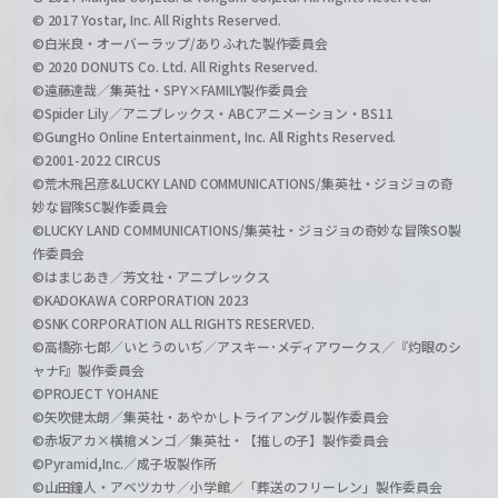
© 2017 Yostar, Inc. All Rights Reserved.
©白米良・オーバーラップ/ありふれた製作委員会
© 2020 DONUTS Co. Ltd. All Rights Reserved.
©遠藤達哉／集英社・SPY×FAMILY製作委員会
©Spider Lily／アニプレックス・ABCアニメーション・BS11
©GungHo Online Entertainment, Inc. All Rights Reserved.
©2001-2022 CIRCUS
©荒木飛呂彦&LUCKY LAND COMMUNICATIONS/集英社・ジョジョの奇
妙な冒険SC製作委員会
©LUCKY LAND COMMUNICATIONS/集英社・ジョジョの奇妙な冒険SO製
作委員会
©はまじあき／芳文社・アニプレックス
©KADOKAWA CORPORATION 2023
©SNK CORPORATION ALL RIGHTS RESERVED.
©高橋弥七郎／いとうのいぢ／アスキー･メディアワークス／『灼眼のシ
ャナF』製作委員会
©PROJECT YOHANE
©矢吹健太朗／集英社・あやかしトライアングル製作委員会
©赤坂アカ×横槍メンゴ／集英社・【推しの子】製作委員会
©Pyramid,Inc.／成子坂製作所
©山田鐘人・アベツカサ／小学館／「葬送のフリーレン」製作委員会