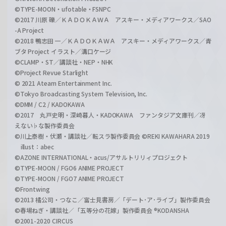
©TYPE-MOON・ufotable・FSNPC
©2017 川原 礫／ＫＡＤＯＫＡＷＡ アスキー・メディアワークス／SAO
-A Project
©2018 鴨志田 一／ＫＡＤＯＫＡＷＡ アスキー・メディアワークス／青
ブタ Project イラスト／溝口ケージ
©CLAMP・ST／講談社・NEP・NHK
©Project Revue Starlight
© 2021 Ateam Entertainment Inc.
©Tokyo Broadcasting System Television, Inc.
©DMM / C2 / KADOKAWA
©2017 丸戸史明・深崎暮人・KADOKAWA ファンタジア文庫刊／冴
えない♭な製作委員会
©川上泰樹・伏瀬・講談社／転スラ製作委員会 ©REKI KAWAHARA 2019
illust：abec
©AZONE INTERNATIONAL・acus/アサルトリリィプロジェクト
©TYPE-MOON / FGO6 ANIME PROJECT
©TYPE-MOON / FGO7 ANIME PROJECT
©Frontwing
©2013 橘公司・つなこ／富士見書房／「デート･ア･ライブ」製作委員会
©春場ねぎ・講談社／「五等分の花嫁」製作委員会 ®KODANSHA
©2001-2020 CIRCUS