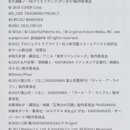
©大森藤ノ・SBクリエイティブ/ダンまち4製作委員会
© 2016 COVER Corp.
©D_CIDE TRAUMEREI PROJECT
©CIRCUS/ ©HIKOSEN
©2001-2021 CIRCUS
© SEGA / © Colorful Palette Inc. / © Crypton Future Media, INC. ww
w.piapro.net
All rights reserved.
©2022 プロジェクトラブライブ！虹ヶ咲学園スクールアイドル同好会
©クール教信者／双葉社
©和久井健・講談社／アニメ「東京リベンジャーズ」製作委員会
©2019 丸戸史明・深崎暮人・KADOKAWA ファンタジア文庫刊／映画も
冴えない製作委員会
©Disney/Pixar
©2014 橘公司・つなこ/KADOKAWA 富士見書房刊/「デート・ア・ライ
ブⅡ」製作委員会
©2019 橘公司・つなこ／KADOKAWA／「デート・ア・ライブⅢ」製作
委員会
©春場ねぎ・講談社／映画「五等分の花嫁」製作委員会 ®KODANSHA
©藤本タツキ／集英社・ＭＡＰＰＡ ©丸山くがね・KADOKAWA刊／オー
バーロード4製作委員会
©2020 川原 礫/KADOKAWA/SAO-P Project
© 2017 Manjuu Co.,Ltd. & YongShi Co.,Ltd. All Rights Reserved.