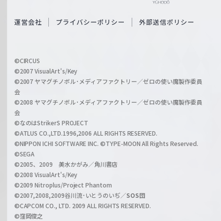
e
S
O
運営会社
プライバシーポリシー
外部送信ポリシー
c
f
h
f
w
i
a
©CIRCUS
c
©2007 VisualArt's/Key
r
i
©2007 ヤマグチノボル･メディアファクトリー／ゼロの使い魔製作委員
z
会
a
©2008 ヤマグチノボル･メディアファクトリー／ゼロの使い魔製作委員
l
会
C
©なのはStrikerS PROJECT
h
©ATLUS CO.,LTD.1996,2006 ALL RIGHTS RESERVED.
a
©NIPPON ICHI SOFTWARE INC. ©TYPE-MOON All Rights Reserved.
n
©SEGA
©2005、2009 美水かがみ／角川書店
n
©2008 VisualArt's/Key
e
©2009 Nitroplus/Project Phantom
l
©2007,2008,2009谷川流･いとうのいぢ／
SOS団
©CAPCOM CO., LTD. 2009 ALL RIGHTS RESERVED.
©窪岡俊之