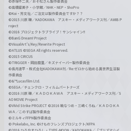
©赤塚不二夫／おそ松さん製作委員会
©高橋留美子・小学館／NHK・NEP・ShoPro
©Koi・芳文社／ご注文は製作委員会ですか？？
©2015 川原 礫／KADOKAWA アスキー・メディアワークス刊／AWIB P
roject
©2016 プロジェクトラブライブ！サンシャイン!!
©BanG Dream! Project
©VisualArt's/Key/Rewrite Project
©ATLUS ©SEGA All rights reserved.
©2015 CIRCUS
©TRIGGER・岡田麿里／キズナイーバー製作委員会
©長月達平・株式会社KADOKAWA刊／Re:ゼロから始める異世界生活製
作委員会
©&™Lucasfilm Ltd.
©SEGA／チェンクロ・フィルムパートナーズ
©2016 川原 礫／ＫＡＤＯＫＡＷＡ アスキー・メディアワークス刊／S
AO MOVIE Project
©ViVid Strike PROJECT ©2016 暁なつめ・三嶋くろね／ＫＡＤＯＫＡ
ＷＡ／このすば製作委員会
©ミルキィFFPN製作委員会
© Pokelabo, Inc. ©けものフレンズプロジェクト/KFPA
©2016 ひろやまひろし・TYPE-MOON／KADOKAWA／「プリズマ☆イ