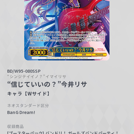
w
a
r
z
BD/W95-080SSP
“シンジテイイノ？”イマイリサ
“信じていいの？”今井リサ
キャラ【Wサイド】
ネオスタンダード区分
BanG Dream!
収録商品
[ブースターパック] バンドリ！ ガールズバンドパーティ！