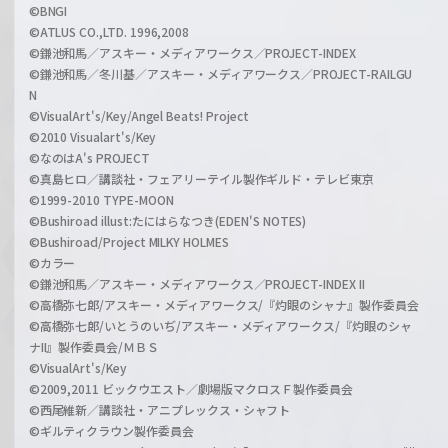
©BNGI
©ATLUS CO.,LTD. 1996,2008
©鎌池和馬／アスキー・メディアワークス／PROJECT-INDEX
©鎌池和馬／冬川基／アスキー・メディアワークス／PROJECT-RAILGU
N
©VisualArt's/Key/Angel Beats! Project
©2010 Visualart's/Key
©なのはA's PROJECT
©真島ヒロ／講談社・フェアリーテイル製作ギルド・テレビ東京
©1999-2010 TYPE-MOON
©Bushiroad illust:たにはらなつき(EDEN'S NOTES)
©Bushiroad/Project MILKY HOLMES
©カラー
©鎌池和馬／アスキー・メディアワークス／PROJECT-INDEX II
©高橋弥七郎/アスキー・メディアワークス/『灼眼のシャナ』製作委員会
©高橋弥七郎/いとうのいぢ/アスキー・メディアワークス/『灼眼のシャ
ナII』製作委員会/ＭＢＳ
©VisualArt's/Key
©2009,2011 ビックウエスト／劇場版マクロスＦ製作委員会
©西尾維新／講談社・アニプレックス・シャフト
©ギルティクラウン製作委員会