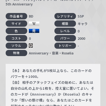
5th Anniversary
BD
SSP
作品番号
レアリティ
キャラ
サイド
種類
0
色
レベル
0
2000
コスト
パワー
-
ソウル
トリガー
Anniversary・音楽・Roselia
特徴
【永】 あなたの手札が5枚以上なら、このカードの
パワーを＋1000。
【自】 相手のアタックフェイズの始めに、あなたは
自分の山札の上から1枚を、控え室に置いてよい。そ
のカードが《Anniversary》か《Roselia》のキャ
ラか「想いの懸け橋」なら、あなたはこのカードを
前列のキャラのいない枠に動かしてよい。