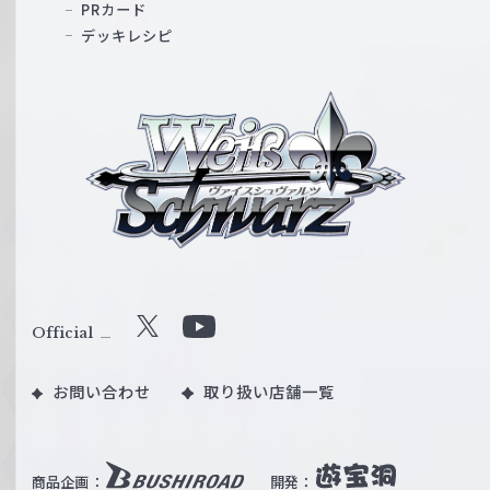
PRカード
デッキレシピ
ヴ
ァ
イ
ス
シ
ュ
ヴ
ァ
ル
Official
X
Y
ツ
o
｜
お問い合わせ
取り扱い店舗一覧
u
W
T
e
u
i
b
商品企画：
開発：
ß