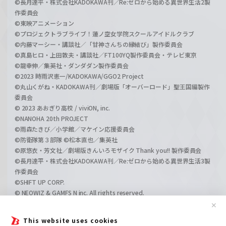
©長月達平・株式会社KADOKAWA刊／Re:ゼロから始める異世界生活2製
作委員会
©東映アニメーション
©プロジェクトラブライブ！蓮ノ空女学院スクールアイドルクラブ
©内藤マーシー・講談社／「甘神さんちの縁結び」製作委員会
©真島ヒロ・上田敦夫・講談社／FT100YQ製作委員会・テレビ東京
©龍幸伸／集英社・ダンダダン製作委員会
©2023 時雨沢恵一/KADOKAWA/GGO2 Project
©丸山くがね・KADOKAWA刊／劇場版「オーバーロード」聖王国編製作
委員会
© 2023 あおぎり高校 / viviON, inc.
©NANOHA 20th PROJECT
©雨森たきび／小学館／マケイン応援委員会
©防衛隊第３部隊 ©松本直也／集英社
©原悠衣・芳文社／劇場版きんいろモザイク Thank you!! 製作委員会
©長月達平・株式会社KADOKAWA刊／Re:ゼロから始める異世界生活3製
作委員会
©SHIFT UP CORP.
© NEOWIZ & GAMFS N inc. All rights reserved.
©ATLUS. ©SEGA.
✕
©GIRLS und PANZER Projekt
This website uses cookies
©GIRLS und PANZER Film Projekt