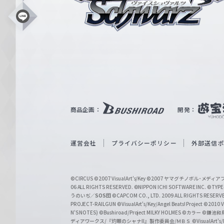
ス
シ
L
i
ュ
n
e
ヴ
ァ
ル
ツ
｜
商品企画：
開発：
W
e
i
運営会社
プライバシーポリシー
外部送信
ß
S
©CIRCUS
©2007 VisualArt's/Key
©2007 ヤマグチノボル･メデ
c
06 ALL RIGHTS RESERVED.
©NIPPON ICHI SOFTWARE INC. ©TYPE-
うのいぢ／
SOS団
©CAPCOM CO., LTD. 2009 ALL RIGHTS RESERV
h
PROJECT-RAILGUN
©VisualArt's/Key/Angel Beats! Project
©2010 Vi
w
N'S NOTES)
©Bushiroad/Project MILKY HOLMES
©カラー
©鎌池和馬
ディアワークス/『灼眼のシャナII』製作委員会/ＭＢＳ
©VisualArt's