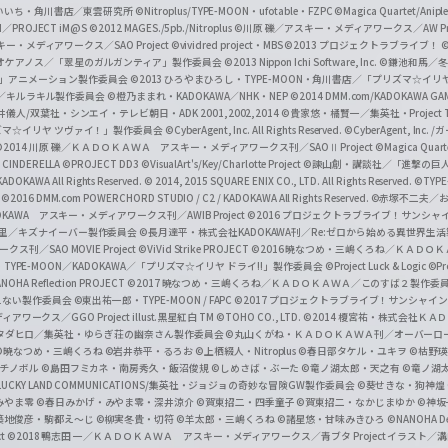
f
いいち・角川書店／東雲研究所
©Nitroplus/TYPE-MOON・ufotable・FZPC
©Magica Quartet/Anip
I／PROJECT iM@S
©2012 MAGES./5pb./Nitroplus
©川原 礫／アスキー・メディアワークス／AW Pro
f
ー・メディアワークス／SAO Project
©vividred project・MBS ©2013 プロジェクトラブライブ！
©
i
オケアノス／「翠星のガルガンティア」製作委員会
©2013 Nippon Ichi Software, Inc.
©鎌池和馬／冬川
イバー2」アニメーション製作委員会
©2013 ひろやまひろし・TYPE-MOON・角川書店／「プリズマ☆イ
c
ずき／キルラキル製作委員会
©橙乃ままれ・KADOKAWA／NHK・NEP
©2014 DMM.com/KADOKAWA GAMES
井儀人/双葉社・シンエイ・テレビ朝日・ADK 2001,2002,2014
©貴家悠・橘賢一／集英社・Project T
i
リズマ☆イリヤ ツヴァイ！」製作委員会
©CyberAgent, Inc. All Rights Reserved.
©CyberAgent, I
a
©2014 川原 礫／ＫＡＤＯＫＡＷＡ アスキー・メディアワークス刊／SAOⅡ Project
©Magica Quart
CINDERELLA ©PROJECT DD3
©VisualArt's/Key/Charlotte Project
©諫山創・講談社／「進撃の巨
l
DOKAWA All Rights Reserved.
© 2014, 2015 SQUARE ENIX CO., LTD. All Rights Reserved.
©TYPE
会
©2016 DMM.com POWERCHORD STUDIO / C2 / KADOKAWA All Rights Reserved.
©赤塚不二夫／
C
DOKAWA アスキー・メディアワークス刊／AWIB Project
©2016 プロジェクトラブライブ！サンシャイ
h
田麿里／キズナイーバー製作委員会
©長月達平・株式会社KADOKAWA刊／Re:ゼロから始める異世界生
／SAO MOVIE Project
©ViVid Strike PROJECT ©2016 暁なつめ・三嶋くろね／Ｋ
a
・TYPE-MOON／KADOKAWA／「プリズマ☆イリヤ ドライ!!」製作委員会
©Project Luck & Logic
©P
NOHA Reflection PROJECT
©2017 暁なつめ・三嶋くろね／ＫＡＤＯＫＡＷＡ／このすば２製作委
n
冴えない製作委員会
©東出祐一郎・TYPE-MOON / FAPC
©2017 プロジェクトラブライブ！サンシャイン!
n
クス／GGO Project illust.黒星紅白
TM ©TOHO CO., LTD.
©2014 榎宮祐・株式会社Ｋ
タダヒロ／集英社・ゆらぎ荘の幽奈さん製作委員会
©丸山くがね・ＫＡＤＯＫＡＷＡ刊／オーバーロ
e
©暁なつめ・三嶋くろね
©岩井恭平・るろお
©上栖綴人・Nitroplus
©春日部タケル・ユキヲ
©枯野瑛
グチノボル
©島田フミカネ・南房秀久・飯沼俊規
©しめさば・ぶーた
©竜ノ湖太郎・天之有
©竜ノ湖
l
LUCKY LAND COMMUNICATIONS/集英社・ジョジョの奇妙な冒険GW製作委員会
©葵せきな・狗神煌
みやま零 ©春日みかげ・みやま零・深井涼介
©賀東招二・四季童子
©賀東招二・なかじまゆか
©神坂
築地俊彦・駒都え～じ
©柳実冬貴・切符
©羊太郎・三嶋くろね
©諸星悠・甘味みきひろ
©NANOHA De
t
©2018 鴨志田 一／ＫＡＤＯＫＡＷＡ アスキー・メディアワークス／青ブタ Project イラスト／