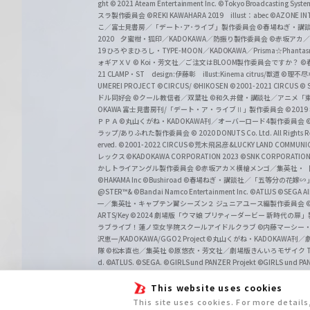
ght
© 2021 Ateam Entertainment Inc.
©Tokyo Broadcasting System 
スラ製作委員会 ©REKI KAWAHARA 2019 illust：abec
©AZONE 
こ／富士見書房／「デート･ア･ライブ」製作委員会
©春場ねぎ・講談
2020 夕蜜柑・狐印／KADOKAWA／防振り製作委員会
©赤坂アカ
19 ひろやまひろし・TYPE-MOON／KADOKAWA／Prisma☆Phant
ォギアＸＶ
© Koi・芳文社／ご注文はBLOOM製作委員会ですか？
©
21 CLAMP・ST design:伊藤彰 illust:Kinema citrus/獣道
©理不尽
UMEREI PROJECT
©CIRCUS/ ©HIKOSEN
©2001-2021 CIRCUS
© S
ドル同好会
©クール教信者／双葉社
©和久井健・講談社／アニメ「
OKAWA 富士見書房刊/「デート・ア・ライブⅡ」製作委員会
©201
ＰＰＡ ©丸山くがね・KADOKAWA刊／オーバーロード4製作委員会
©
ラップ/ありふれた製作委員会
© 2020 DONUTS Co. Ltd. All Rights R
erved.
©2001-2022 CIRCUS
©荒木飛呂彦&LUCKY LAND COMM
レックス
©KADOKAWA CORPORATION 2023
©SNK CORPORATION 
かしトライアングル製作委員会
©赤坂アカ×横槍メンゴ／集英社・
©HAKAMA Inc
©Bushiroad
©春場ねぎ・講談社／「五等分の花嫁∽
@STER™& ©Bandai Namco Entertainment Inc.
©ATLUS ©SEGA All 
一／集英社・キャプテン翼シーズン２ ジュニアユース編製作委員会
ARTS/Key
©2024 劇場版「ウマ娘 プリティーダービー 新時代の扉
ラブライブ！蓮ノ空女学院スクールアイドルクラブ
©内藤マーシー
沢恵一/KADOKAWA/GGO2 Project
©丸山くがね・KADOKAWA刊
隊 ©松本直也／集英社
©原悠衣・芳文社／劇場版きんいろモザイク Than
d.
©ATLUS. ©SEGA.
©GIRLS und PANZER Projekt
©GIRLS und PAN
This website uses cookies
This site uses cookies. For more detail