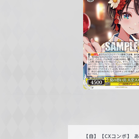
c
h
w
a
r
z
【自】【CXコンボ】