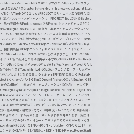
lex・Madoka Partners・MBS
©2012 ヤマグチノボル・メディアファ
ject
©SEGA / ©Crypton Future Media, Inc. www.crypton.net Illust
NANOHA The MOVIE 2nd A's PROJECT
©サイコパス製作委員会
©I
基／アスキー・メディアワークス／PROJECT-RAILGUN S
©sole;v
リヤ」製作委員会
©Project wooser 2
©Project シンフォギアＧ
©2013
 All Rights Reserved.
©古味直志／集英社・アニプレックス・シ
ERRAFORMARS
©劇場版ミルキィホームズ製作委員会
©2014 ひろ
nc. /ガールフレンド（仮）製作委員会
©FHO／ギガントプロジェクト
©Visu
et／Aniplex・Madoka Movie Project Rebellion
©矢吹健太朗・長谷
人」製作委員会
©Project シンフォギアＧＸ
©2015 プロジェクトラブ
-MOON・ufotable・FSNPC
©2015 ひろやまひろし・TYPE-MOON
おそ松さん製作委員会
©高橋留美子・小学館／NHK・NEP・ShoPro
©
ン!!
©BanG Dream! Project
©VisualArt's/Key/Rewrite Project
©ATL
活製作委員会
©&™Lucasfilm Ltd.
©SEGA／チェンクロ・フィルムパー
ＡＤＯＫＡＷＡ／このすば製作委員会
©ミルキィFFPN製作委員会
© Pokelab
roject シンフォギアAXZ
©BanG Dream! Project
©Craft Egg Inc.
©SE
員会
©GAINAX・中島かずき／アニプレックス・KONAMI・テレビ東
!
©Magica Quartet/Aniplex・Magia Record Partners
©Project Rev
ＡＤＯＫＡＷＡ メディアファクトリー刊／ノーゲーム・ノーライフ全権
ード2製作委員会
©蝸牛くも・SBクリエイティブ／ゴブリンスレイヤ
・ｕｅ ©気がつけば毛玉・かにビーム
©久慈マサムネ・平つくね
©
太郎・焦茶
©竜ノ湖太郎・ももこ
©谷川流・いとうのいぢ
©月夜涙・
©あざの耕平・すみ兵 ©石踏一榮・みやま零
©井中だちま・飯田ぽ
一・あらいずみるい
©木村心一・こぶいち むりりん
©榊一郎・なま
tonation PROJECT
©TYPE-MOON・ufotable・FSNPC
©2017 川原
溝口ケージ
©CLAMP・ST／講談社・NEP・NHK
©Project Revue Starli