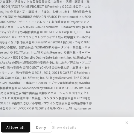
タジア文庫刊／冴えない♭な製作委員会
©川上泰樹・伏瀬・講談社／転
-MOON / FGO7 ANIME PROJECT
©Frontwing
©2013 橘公司・つな
s, Inc.
© 宮島礼吏・講談社／「彼女、お借りします」製作委員会
©
アイドル同好会
©SUNRISE ©BANDAI NAMCO Entertainment Inc.
©20
/KADOKAWA/「デート・ア・バレット」製作委員会
©Project シンフ
東映アニメーション
©VANGUARD overDress Character Design ©20
イティブ/ダンまち4製作委員会
© 2016 COVER Corp.
©D_CIDE TRA
 reserved.
©2022 プロジェクトラブライブ！虹ヶ咲学園スクールアイ
／映画も冴えない製作委員会
©Disney/Pixar
©2014 橘公司・つなこ/KAD
分の花嫁」製作委員会 ®KODANSHA
©藤本タツキ／集英社・ＭＡ
eserved.
© 2017 Yostar, Inc. All Rights Reserved.
©白米良・オーバー
メーション・BS11
©GungHo Online Entertainment, Inc. All Rights Res
/集英社・ジョジョの奇妙な冒険SO製作委員会
©はまじあき／芳文社・アニプ
ナF』製作委員会
©PROJECT YOHANE
©矢吹健太朗／集英社・あや
フリーレン」製作委員会
©2015, 2017, 2021 BIGWEST
©Bushiroad
N Games Co., Ltd. & Yostar, Inc. All Rights Reserved. THE IDOLM
t GPT
©高橋陽一／集英社・2018キャプテン翼製作委員会
©高橋陽
」製作委員会
©WFS Developed by WRIGHT FLYER STUDIOS
©VISUAL
ら始める異世界生活2製作委員会
©東映アニメーション
©プロジェクト
会・テレビ東京
©龍幸伸／集英社・ダンダダン製作委員会
©2023 時雨
PROJECT
©雨森たきび／小学館／マケイン応援委員会
©防衛隊第３部
委員会
©SHIFT UP CORP.
© NEOWIZ & GAMFS N inc. All rights reserve
✕
Allow all
Deny
Show details