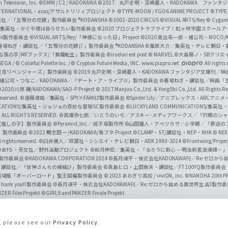
Television, Inc.
©DMM / C2 / KADOKAWA
©2017 丸戸史明・深崎暮人・KADOKAWA ファン
INTERNATIONAL・acus/アサルトリリィプロジェクト
©TYPE-MOON / FGO6 ANIME PROJECT
©TYPE
社／「五等分の花嫁」製作委員会 ®KODANSHA
©2001-2020 CIRCUS
©VISUAL ARTS/Key
© Cygame
／集英社・かぐや様は告らせたい製作委員会
©2020 プロジェクトラブライブ！虹ヶ咲学園スクール
asm製作委員会
©VISUAL ARTS/Key/「神様になった日」Project
©2020 東出祐一郎・橘公司・NOCO
春場ねぎ・講談社／「五等分の花嫁∬」製作委員会 ®KODANSHA
©葦原大介／集英社・テレビ朝日・
な孫の手/MFブックス/「無職転生」製作委員会
©irodori ent post
© MARVEL
©大森藤ノ・SBクリエ
EGA / © Colorful Palette Inc. / © Crypton Future Media, INC. www.piapro.net
All rights
東京リベンジャーズ」製作委員会
©2019 丸戸史明・深崎暮人・KADOKAWA ファンタジア文庫刊
9 橘公司・つなこ／KADOKAWA／「デート・ア・ライブⅢ」製作委員会
©春場ねぎ・講談社／映画「五等
2020 川原 礫/KADOKAWA/SAO-P Project
© 2017 Manjuu Co.,Ltd. & YongShi Co.,Ltd. All Rights R
eserved.
©遠藤達哉／集英社・SPY×FAMILY製作委員会
©Spider Lily／アニプレックス・ABCアニ
UNICATIONS/集英社・ジョジョの奇妙な冒険SC製作委員会
©LUCKY LAND COMMUNICATIONS
ALL RIGHTS RESERVED.
©高橋弥七郎／いとうのいぢ／アスキー･メディアワークス／『灼眼のシャ
【推しの子】製作委員会
©Pyramid,Inc.／成子坂製作所
©山田鐘人・アベツカサ／小学館／「葬送の
」製作委員会
©2022 鴨志田 一/KADOKAWA/青ブタ Project ©CLAMP・ST/講談社・NEP・NHK
© NEXO
rights reserved.
©臼井儀人／双葉社・シンエイ・テレビ朝日・ADK 1993-2024 ©Frontwing/Projec
©あfろ・芳文社／野外活動プロジェクト
©和月伸宏／集英社・「るろうに剣心 －明治剣客浪漫譚－
」製作委員会
©KADOKAWA CORPORATION 2024
©長月達平・株式会社KADOKAWA刊／Re:ゼロか
・講談社／「甘神さんちの縁結び」製作委員会
©真島ヒロ・上田敦夫・講談社／FT100YQ製作委員
／劇場版「オーバーロード」聖王国編製作委員会
© 2023 あおぎり高校 / viviON, inc.
©NANOHA 20th 
k you!! 製作委員会
©長月達平・株式会社KADOKAWA刊／Re:ゼロから始める異世界生活3製作
ZER Film Projekt
©GIRLS und PANZER Finale Projekt
s, please see our
Privacy Policy
.