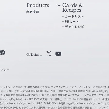
Products
Cards &
Recipes
商品情報
カードリスト
PRカード
デッキレシピ
Official
X
Y
o
ポリシー
u
T
u
ィアファクトリー／ゼロの使い魔製作委員会
©2008 ヤマグチノボル･メディアファクトリー／ゼロの使
b
MOON All Rights Reserved.
©SEGA
©2005、2009 美水かがみ／角川書店
©2008 VisualArt's/Key
ED.
©窪岡俊之
©BNGI
©ATLUS CO.,LTD. 1996,2008
©鎌池和馬／アスキー・メディアワークス／PROJE
e
sualart's/Key
©なのはA's PROJECT
©真島ヒロ／講談社・フェアリーテイル製作ギルド・テレビ東
／アスキー・メディアワークス／PROJECT-INDEX II
©高橋弥七郎/アスキー・メディアワークス/
O
/Key
©2009,2011 ビックウエスト／劇場版マクロスＦ製作委員会
©西尾維新／講談社・アニプレッ