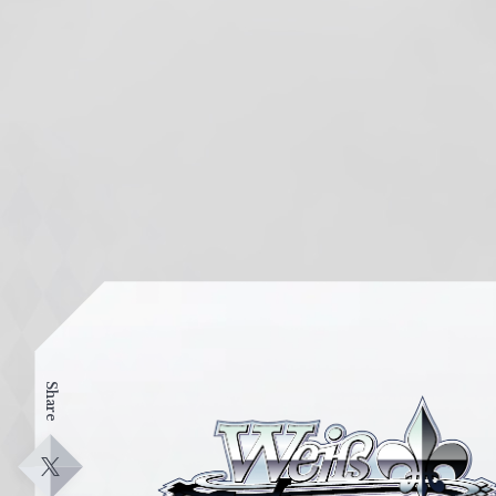
Share
ヴ
ァ
イ
X