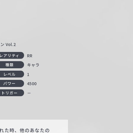
Vol.2
RR
レアリティ
キャラ
種類
1
レベル
4500
パワー
－
トリガー
かれた時、他のあなたの