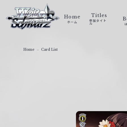
ヴ
ァ
Titles
Home
B
参加タイト
ホーム
イ
ル
ス
シ
ュ
Home
Card List
ヴ
ァ
ル
ツ
｜
W
e
i
ß
S