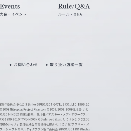
Events
Rule/Q&A
大会・イベント
ルール・Q&A
お問い合わせ
取り扱い店舗一覧
い魔製作委員会
©なのはStrikerS PROJECT
©ATLUS CO.,LTD.1996,20
©2009 Nitroplus/Project Phantom
©2007,2008,2009谷川流･いと
CT-INDEX
©鎌池和馬／冬川基／アスキー・メディアワークス／
京
©1999-2010 TYPE-MOON
©Bushiroad illust:たにはらなつき(EDE
『灼眼のシャナ』製作委員会
©高橋弥七郎/いとうのいぢ/アスキー・メ
クス・シャフト
©ギルティクラウン製作委員会
©PROJECT DD ©Index