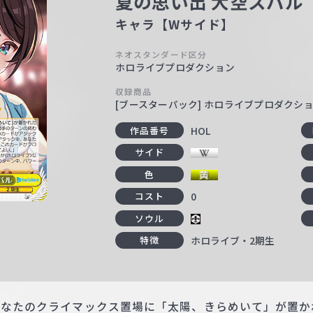
夏の思い出 大空スバル
キャラ【Wサイド】
ネオスタンダード区分
ホロライブプロダクション
収録商品
[ブースターパック] ホロライブプロダクション 
HOL
作品番号
サイド
色
0
コスト
ソウル
ホロライブ・2期生
特徴
 あなたのクライマックス置場に「太陽、きらめいて」が置