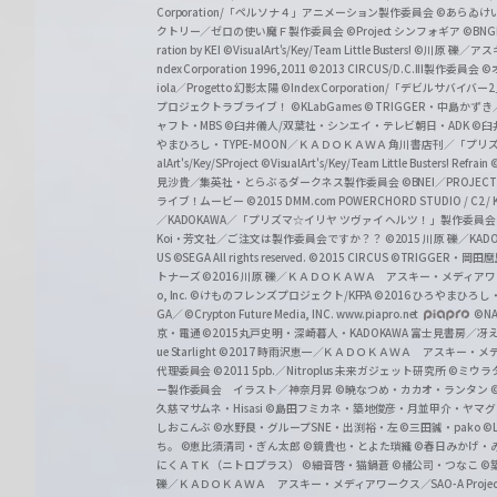
a
Corporation/「ペルソナ４」アニメーション製作委員会
©あらゐけ
クトリー／ゼロの使い魔Ｆ製作委員会
©Project シンフォギア
©BNG
r
ration by KEI
©VisualArt's/Key/Team Little Busters!
©川原 礫／アスキ
z
ndex Corporation 1996,2011
©2013 CIRCUS/D.C.III製作委員会
©
iola／Progetto 幻影太陽
©Index Corporation/「デビルサバ
プロジェクトラブライブ！
©KLabGames
© TRIGGER・中島か
ャフト・MBS
©臼井儀人/双葉社・シンエイ・テレビ朝日・ADK
©臼
やまひろし・TYPE-MOON／ＫＡＤＯＫＡＷＡ 角川書店刊／「プ
alArt's/Key/SProject
©VisualArt's/Key/Team Little Busters! Refrain
見沙貴／集英社・とらぶるダークネス製作委員会
©BNEI／PROJECT 
ライブ！ムービー
©2015 DMM.com POWERCHORD STUDIO / C2 / KA
／KADOKAWA／「プリズマ☆イリヤ ツヴァイ ヘルツ！」製作委員
Koi・芳文社／ご注文は製作委員会ですか？？
©2015 川原 礫／KA
US ©SEGA All rights reserved.
©2015 CIRCUS
©TRIGGER・岡
トナーズ
©2016 川原 礫／ＫＡＤＯＫＡＷＡ アスキー・メディアワークス刊
o, Inc. ©けものフレンズプロジェクト/KFPA
©2016 ひろやまひろし
GA／ ©Crypton Future Media, INC. www.piapro.net
©NA
京・電通
©2015丸戸史明・深崎暮人・KADOKAWA 富士見書房／
ue Starlight
©2017 時雨沢恵一／ＫＡＤＯＫＡＷＡ アスキー・メディアワー
代理委員会
©2011 5pb.／Nitroplus 未来ガジェット研究所
©ミウラ
ー製作委員会 イラスト／神奈月昇
©暁なつめ・カカオ・ランタン
久慈マサムネ・Hisasi
©島田フミカネ・築地俊彦・月並甲介・ヤマ
しおこんぶ
©水野良・グループSNE・出渕裕・左
©三田誠・pako
©
ち。
©恵比須清司・ぎん太郎
©鏡貴也・とよた瑣織
©春日みかげ・
にくＡＴＫ（ニトロプラス）
©細音啓・猫鍋蒼
©橘公司・つなこ
©
礫／ＫＡＤＯＫＡＷＡ アスキー・メディアワークス／SAO-A Projec