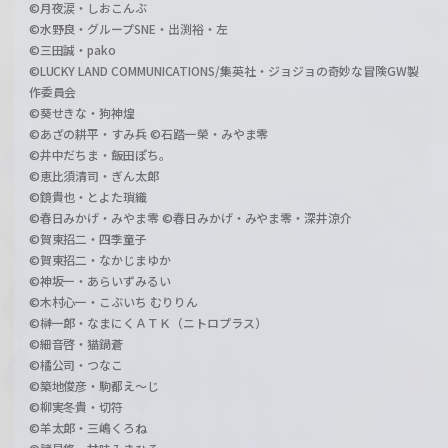
©月夜涙・しおこんぶ
©水野良・グループSNE・出渕裕・左
©三田誠・pako
©LUCKY LAND COMMUNICATIONS/集英社・ジョジョの奇妙な冒険GW製
作委員会
©葵せきな・狗神煌
©あざの耕平・すみ兵 ©石踏一榮・みやま零
©井中だちま・飯田ぽち。
©恵比須清司・ぎん太郎
©鏡貴也・とよた瑣織
©春日みかげ・みやま零 ©春日みかげ・みやま零・深井涼介
©賀東招二・四季童子
©賀東招二・なかじまゆか
©神坂一・あらいずみるい
©木村心一・こぶいち むりりん
©榊一郎・なまにくＡＴＫ（ニトロプラス）
©細音啓・猫鍋蒼
©橘公司・つなこ
©築地俊彦・駒都え～じ
©柳実冬貴・切符
©羊太郎・三嶋くろね