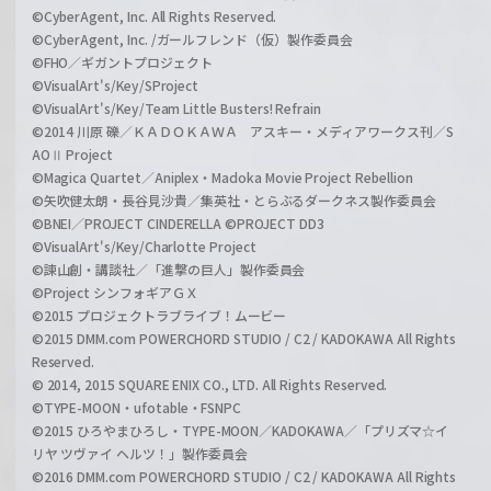
©CyberAgent, Inc. All Rights Reserved.
©CyberAgent, Inc. /ガールフレンド（仮）製作委員会
©FHO／ギガントプロジェクト
©VisualArt's/Key/SProject
©VisualArt's/Key/Team Little Busters! Refrain
©2014 川原 礫／ＫＡＤＯＫＡＷＡ アスキー・メディアワークス刊／S
AOⅡ Project
©Magica Quartet／Aniplex・Madoka Movie Project Rebellion
©矢吹健太朗・長谷見沙貴／集英社・とらぶるダークネス製作委員会
©BNEI／PROJECT CINDERELLA ©PROJECT DD3
©VisualArt's/Key/Charlotte Project
©諫山創・講談社／「進撃の巨人」製作委員会
©Project シンフォギアＧＸ
©2015 プロジェクトラブライブ！ムービー
©2015 DMM.com POWERCHORD STUDIO / C2 / KADOKAWA All Rights
Reserved.
© 2014, 2015 SQUARE ENIX CO., LTD. All Rights Reserved.
©TYPE-MOON・ufotable・FSNPC
©2015 ひろやまひろし・TYPE-MOON／KADOKAWA／「プリズマ☆イ
リヤ ツヴァイ ヘルツ！」製作委員会
©2016 DMM.com POWERCHORD STUDIO / C2 / KADOKAWA All Rights