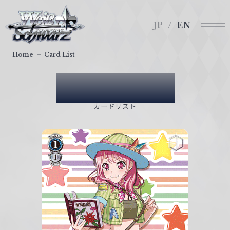
メ
ヴ
ニ
ァ
JP
EN
ュ
イ
ー
ス
Home
Card List
シ
ュ
Card List
ヴ
ァ
カードリスト
ル
ツ
｜
W
e
i
ß
S
c
h