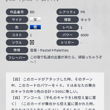
BD
PR
作品番号
レアリティ
キャラ
サイド
種類
1
色
レベル
1
6000
コスト
パワー
-
ソウル
トリガー
音楽・Pastel＊Palettes
特徴
この後で私達の出番が来たら、頑張っちゃうぞ
フレーバー
～！
【自】 このカードがアタックした時、そのターン
中、このカードのパワーを＋Ｘ。Ｘはあなたの舞台
のキャラの持つ色の合計×500に等しい。
【自】 アンコール ［手札のキャラを1枚控え室に置
く］ （このカードが舞台から控え室に置かれた時、
あなたはコストを払ってよい。そうしたら、このカ