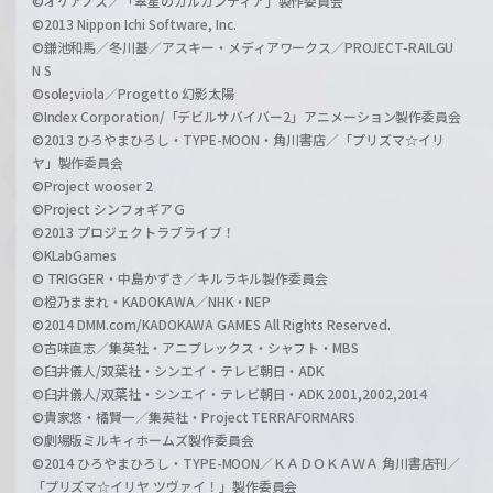
©オケアノス／「翠星のガルガンティア」製作委員会
©2013 Nippon Ichi Software, Inc.
©鎌池和馬／冬川基／アスキー・メディアワークス／PROJECT-RAILGU
N S
©sole;viola／Progetto 幻影太陽
©Index Corporation/「デビルサバイバー2」アニメーション製作委員会
©2013 ひろやまひろし・TYPE-MOON・角川書店／「プリズマ☆イリ
ヤ」製作委員会
©Project wooser 2
©Project シンフォギアＧ
©2013 プロジェクトラブライブ！
©KLabGames
© TRIGGER・中島かずき／キルラキル製作委員会
©橙乃ままれ・KADOKAWA／NHK・NEP
©2014 DMM.com/KADOKAWA GAMES All Rights Reserved.
©古味直志／集英社・アニプレックス・シャフト・MBS
©臼井儀人/双葉社・シンエイ・テレビ朝日・ADK
©臼井儀人/双葉社・シンエイ・テレビ朝日・ADK 2001,2002,2014
©貴家悠・橘賢一／集英社・Project TERRAFORMARS
©劇場版ミルキィホームズ製作委員会
©2014 ひろやまひろし・TYPE-MOON／ＫＡＤＯＫＡＷＡ 角川書店刊／
「プリズマ☆イリヤ ツヴァイ！」製作委員会