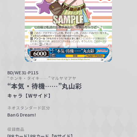
w
a
r
z
BD/WE31-P11S
“ホンキ・タイキ……”マルヤマアヤ
“本気・待機……”丸山彩
キャラ【Wサイド】
ネオスタンダード区分
BanG Dream!
収録商品
[PRカード] PRカード【Wサイド】