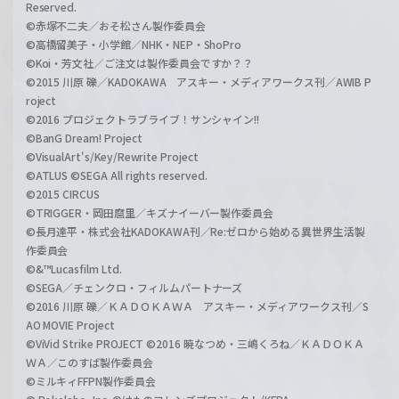
Reserved.
©赤塚不二夫／おそ松さん製作委員会
©高橋留美子・小学館／NHK・NEP・ShoPro
©Koi・芳文社／ご注文は製作委員会ですか？？
©2015 川原 礫／KADOKAWA アスキー・メディアワークス刊／AWIB P
roject
©2016 プロジェクトラブライブ！サンシャイン!!
©BanG Dream! Project
©VisualArt's/Key/Rewrite Project
©ATLUS ©SEGA All rights reserved.
©2015 CIRCUS
©TRIGGER・岡田麿里／キズナイーバー製作委員会
©長月達平・株式会社KADOKAWA刊／Re:ゼロから始める異世界生活製
作委員会
©&™Lucasfilm Ltd.
©SEGA／チェンクロ・フィルムパートナーズ
©2016 川原 礫／ＫＡＤＯＫＡＷＡ アスキー・メディアワークス刊／S
AO MOVIE Project
©ViVid Strike PROJECT ©2016 暁なつめ・三嶋くろね／ＫＡＤＯＫＡ
ＷＡ／このすば製作委員会
©ミルキィFFPN製作委員会