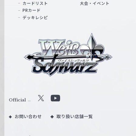
カードリスト
大会・イベント
PRカード
デッキレシピ
ヴ
ァ
イ
ス
シ
ュ
ヴ
ァ
ル
Official
X
Y
ツ
o
｜
お問い合わせ
取り扱い店舗一覧
u
W
T
e
u
i