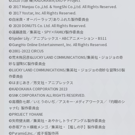
©2020 川原 礫/KADOKAWA/SAO-P Project
© 2017 Manjuu Co.,Ltd. & YongShi Co.,Ltd. All Rights Reserved.
© 2017 Yostar, Inc. All Rights Reserved.
©白米良・オーバーラップ/ありふれた製作委員会
© 2020 DONUTS Co. Ltd. All Rights Reserved.
©遠藤達哉／集英社・SPY×FAMILY製作委員会
©Spider Lily／アニプレックス・ABCアニメーション・BS11
©GungHo Online Entertainment, Inc. All Rights Reserved.
©2001-2022 CIRCUS
©荒木飛呂彦&LUCKY LAND COMMUNICATIONS/集英社・ジョジョの奇
妙な冒険SC製作委員会
©LUCKY LAND COMMUNICATIONS/集英社・ジョジョの奇妙な冒険SO製
作委員会
©はまじあき／芳文社・アニプレックス
©KADOKAWA CORPORATION 2023
©SNK CORPORATION ALL RIGHTS RESERVED.
©高橋弥七郎／いとうのいぢ／アスキー･メディアワークス／『灼眼のシ
ャナF』製作委員会
©PROJECT YOHANE
©矢吹健太朗／集英社・あやかしトライアングル製作委員会
©赤坂アカ×横槍メンゴ／集英社・【推しの子】製作委員会
©Pyramid,Inc.／成子坂製作所