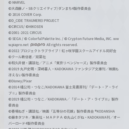
© MARVEL
©大森藤ノ・SBクリエイティブ/ダンまち4製作委員会
© 2016 COVER Corp.
©D_CIDE TRAUMEREI PROJECT
©CIRCUS/ ©HIKOSEN
©2001-2021 CIRCUS
© SEGA / © Colorful Palette Inc. / © Crypton Future Media, INC. ww
w.piapro.net
All rights reserved.
©2022 プロジェクトラブライブ！虹ヶ咲学園スクールアイドル同好会
©クール教信者／双葉社
©和久井健・講談社／アニメ「東京リベンジャーズ」製作委員会
©2019 丸戸史明・深崎暮人・KADOKAWA ファンタジア文庫刊／映画も
冴えない製作委員会
©Disney/Pixar
©2014 橘公司・つなこ/KADOKAWA 富士見書房刊/「デート・ア・ライ
ブⅡ」製作委員会
©2019 橘公司・つなこ／KADOKAWA／「デート・ア・ライブⅢ」製作
委員会
©春場ねぎ・講談社／映画「五等分の花嫁」製作委員会 ®KODANSHA
©藤本タツキ／集英社・ＭＡＰＰＡ ©丸山くがね・KADOKAWA刊／オー
バーロード4製作委員会