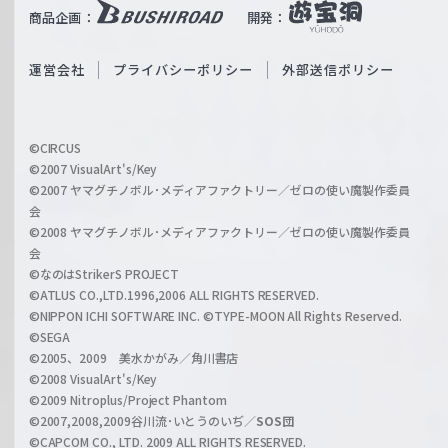
b
商品企画：
開発：
ß
e
S
O
運営会社
プライバシーポリシー
外部送信ポリシー
c
f
h
f
w
i
a
©CIRCUS
c
©2007 VisualArt's/Key
r
i
©2007 ヤマグチノボル･メディアファクトリー／ゼロの使い魔製作委員
z
会
a
©2008 ヤマグチノボル･メディアファクトリー／ゼロの使い魔製作委員
l
会
C
©なのはStrikerS PROJECT
h
©ATLUS CO.,LTD.1996,2006 ALL RIGHTS RESERVED.
a
©NIPPON ICHI SOFTWARE INC. ©TYPE-MOON All Rights Reserved.
n
©SEGA
©2005、2009 美水かがみ／角川書店
n
©2008 VisualArt's/Key
e
©2009 Nitroplus/Project Phantom
l
©2007,2008,2009谷川流･いとうのいぢ／
SOS団
©CAPCOM CO., LTD. 2009 ALL RIGHTS RESERVED.