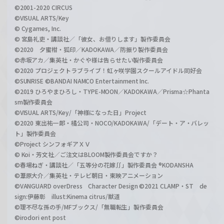
©2001-2020 CIRCUS
©VISUAL ARTS/Key
© Cygames, Inc.
© 宮島礼吏・講談社／「彼女、お借りします」製作委員会
©2020 夕蜜柑・狐印／KADOKAWA／防振り製作委員会
©赤坂アカ／集英社・かぐや様は告らせたい製作委員会
©2020 プロジェクトラブライブ！虹ヶ咲学園スクールアイドル同好会
©SUNRISE ©BANDAI NAMCO Entertainment Inc.
©2019 ひろやまひろし・TYPE-MOON／KADOKAWA／Prisma☆Phanta
sm製作委員会
©VISUAL ARTS/Key/「神様になった日」Project
©2020 東出祐一郎・橘公司・NOCO/KADOKAWA/「デート・ア・バレッ
ト」製作委員会
©Project シンフォギアＸＶ
© Koi・芳文社／ご注文はBLOOM製作委員会ですか？
©春場ねぎ・講談社／「五等分の花嫁∬」製作委員会 ®KODANSHA
©葦原大介／集英社・テレビ朝日・東映アニメーション
©VANGUARD overDress Character Design ©2021 CLAMP・ST de
sign:伊藤彰 illust:Kinema citrus/獣道
©理不尽な孫の手/MFブックス/「無職転生」製作委員会
©irodori ent post