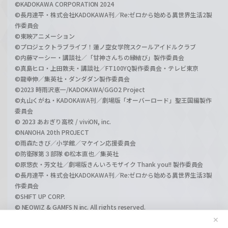
©KADOKAWA CORPORATION 2024
©長月達平・株式会社KADOKAWA刊／Re:ゼロから始める異世界生活2製
作委員会
©東映アニメーション
©プロジェクトラブライブ！蓮ノ空女学院スクールアイドルクラブ
©内藤マーシー・講談社／「甘神さんちの縁結び」製作委員会
©真島ヒロ・上田敦夫・講談社／FT100YQ製作委員会・テレビ東京
©龍幸伸／集英社・ダンダダン製作委員会
©2023 時雨沢恵一/KADOKAWA/GGO2 Project
©丸山くがね・KADOKAWA刊／劇場版「オーバーロード」聖王国編製作
委員会
© 2023 あおぎり高校 / viviON, inc.
©NANOHA 20th PROJECT
©雨森たきび／小学館／マケイン応援委員会
©防衛隊第３部隊 ©松本直也／集英社
©原悠衣・芳文社／劇場版きんいろモザイク Thank you!! 製作委員会
©長月達平・株式会社KADOKAWA刊／Re:ゼロから始める異世界生活3製
作委員会
©SHIFT UP CORP.
© NEOWIZ & GAMFS N inc. All rights reserved.
©ATLUS. ©SEGA.
✕