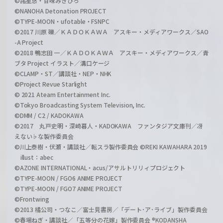
©諸星悠・甘味みきひろ
©NANOHA Detonation PROJECT
©TYPE-MOON・ufotable・FSNPC
©2017 川原 礫／ＫＡＤＯＫＡＷＡ アスキー・メディアワークス／SAO
-A Project
©2018 鴨志田 一／ＫＡＤＯＫＡＷＡ アスキー・メディアワークス／青
ブタ Project イラスト／溝口ケージ
©CLAMP・ST／講談社・NEP・NHK
©Project Revue Starlight
© 2021 Ateam Entertainment Inc.
©Tokyo Broadcasting System Television, Inc.
©DMM / C2 / KADOKAWA
©2017 丸戸史明・深崎暮人・KADOKAWA ファンタジア文庫刊／冴
えない♭な製作委員会
©川上泰樹・伏瀬・講談社／転スラ製作委員会 ©REKI KAWAHARA 2019
illust：abec
©AZONE INTERNATIONAL・acus/アサルトリリィプロジェクト
©TYPE-MOON / FGO6 ANIME PROJECT
©TYPE-MOON / FGO7 ANIME PROJECT
©Frontwing
©2013 橘公司・つなこ／富士見書房／「デート･ア･ライブ」製作委員会
©春場ねぎ・講談社／「五等分の花嫁」製作委員会 ®KODANSHA