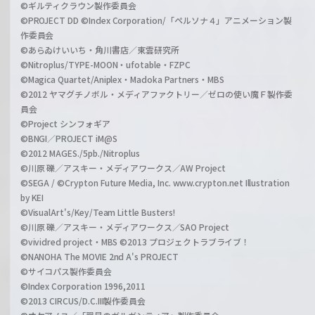
©ギルティクラウン製作委員会
©PROJECT DD ©Index Corporation/「ペルソナ４」アニメーション製
作委員会
©あらゐけいいち・角川書店／東雲研究所
©Nitroplus/TYPE-MOON・ufotable・FZPC
©Magica Quartet/Aniplex・Madoka Partners・MBS
©2012 ヤマグチノボル・メディアファクトリー／ゼロの使い魔Ｆ製作委
員会
©Project シンフォギア
©BNGI／PROJECT iM@S
©2012 MAGES./5pb./Nitroplus
©川原 礫／アスキー・メディアワークス／AW Project
©SEGA / ©Crypton Future Media, Inc. www.crypton.net Illustration
by KEI
©VisualArt's/Key/Team Little Busters!
©川原 礫／アスキー・メディアワークス／SAO Project
©vividred project・MBS ©2013 プロジェクトラブライブ！
©NANOHA The MOVIE 2nd A's PROJECT
©サイコパス製作委員会
©Index Corporation 1996,2011
©2013 CIRCUS/D.C.III製作委員会