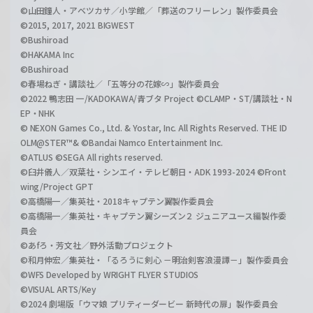
©山田鐘人・アベツカサ／小学館／「葬送のフリーレン」製作委員会
©2015, 2017, 2021 BIGWEST
©Bushiroad
©HAKAMA Inc
©Bushiroad
©春場ねぎ・講談社／「五等分の花嫁∽」製作委員会
©2022 鴨志田 一/KADOKAWA/青ブタ Project ©CLAMP・ST/講談社・N
EP・NHK
© NEXON Games Co., Ltd. & Yostar, Inc. All Rights Reserved. THE ID
OLM@STER™& ©Bandai Namco Entertainment Inc.
©ATLUS ©SEGA All rights reserved.
©臼井儀人／双葉社・シンエイ・テレビ朝日・ADK 1993-2024 ©Front
wing/Project GPT
©高橋陽一／集英社・2018キャプテン翼製作委員会
©高橋陽一／集英社・キャプテン翼シーズン２ ジュニアユース編製作委
員会
©あfろ・芳文社／野外活動プロジェクト
©和月伸宏／集英社・「るろうに剣心 －明治剣客浪漫譚－」製作委員会
©WFS Developed by WRIGHT FLYER STUDIOS
©VISUAL ARTS/Key
©2024 劇場版「ウマ娘 プリティーダービー 新時代の扉」製作委員会