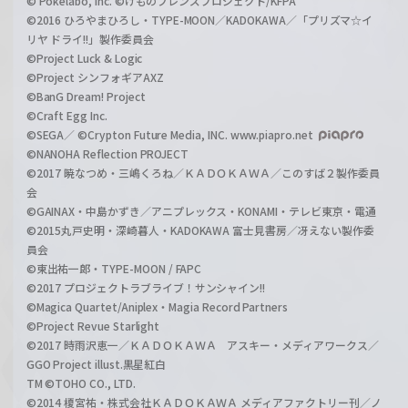
© Pokelabo, Inc. ©けものフレンズプロジェクト/KFPA
©2016 ひろやまひろし・TYPE-MOON／KADOKAWA／「プリズマ☆イ
リヤ ドライ!!」製作委員会
©Project Luck & Logic
©Project シンフォギアAXZ
©BanG Dream! Project
©Craft Egg Inc.
©SEGA／ ©Crypton Future Media, INC. www.piapro.net
©NANOHA Reflection PROJECT
©2017 暁なつめ・三嶋くろね／ＫＡＤＯＫＡＷＡ／このすば２製作委員
会
©GAINAX・中島かずき／アニプレックス・KONAMI・テレビ東京・電通
©2015丸戸史明・深崎暮人・KADOKAWA 富士見書房／冴えない製作委
員会
©東出祐一郎・TYPE-MOON / FAPC
©2017 プロジェクトラブライブ！サンシャイン!!
©Magica Quartet/Aniplex・Magia Record Partners
©Project Revue Starlight
©2017 時雨沢恵一／ＫＡＤＯＫＡＷＡ アスキー・メディアワークス／
GGO Project illust.黒星紅白
TM ©TOHO CO., LTD.
©2014 榎宮祐・株式会社ＫＡＤＯＫＡＷＡ メディアファクトリー刊／ノ