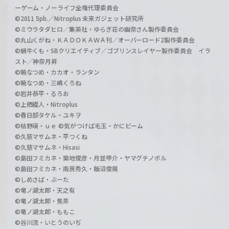
ーゲーム・ノーライフ全権代理委員会
©2011 5pb.／Nitroplus 未来ガジェット研究所
©ミウラタダヒロ／集英社・ゆらぎ荘の幽奈さん製作委員会
©丸山くがね・ＫＡＤＯＫＡＷＡ刊／オーバーロード2製作委員会
©蝸牛くも・SBクリエイティブ／ゴブリンスレイヤー製作委員会 イラ
スト／神奈月昇
©暁なつめ・カカオ・ランタン
©暁なつめ・三嶋くろね
©岩井恭平・るろお
©上栖綴人・Nitroplus
©春日部タケル・ユキヲ
©枯野瑛・ｕｅ ©気がつけば毛玉・かにビーム
©久慈マサムネ・平つくね
©久慈マサムネ・Hisasi
©島田フミカネ・築地俊彦・月並甲介・ヤマグチノボル
©島田フミカネ・南房秀久・飯沼俊規
©しめさば・ぶーた
©竜ノ湖太郎・天之有
©竜ノ湖太郎・焦茶
©竜ノ湖太郎・ももこ
©谷川流・いとうのいぢ