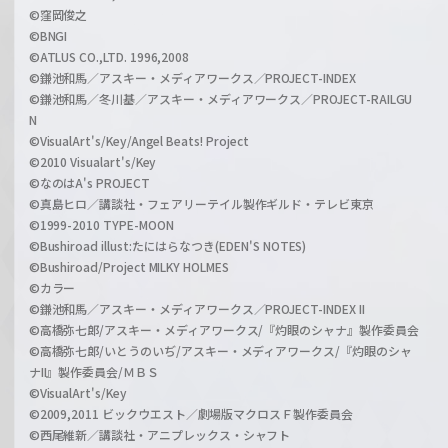
©窪岡俊之
©BNGI
©ATLUS CO.,LTD. 1996,2008
©鎌池和馬／アスキー・メディアワークス／PROJECT-INDEX
©鎌池和馬／冬川基／アスキー・メディアワークス／PROJECT-RAILGU
N
©VisualArt's/Key/Angel Beats! Project
©2010 Visualart's/Key
©なのはA's PROJECT
©真島ヒロ／講談社・フェアリーテイル製作ギルド・テレビ東京
©1999-2010 TYPE-MOON
©Bushiroad illust:たにはらなつき(EDEN'S NOTES)
©Bushiroad/Project MILKY HOLMES
©カラー
©鎌池和馬／アスキー・メディアワークス／PROJECT-INDEX II
©高橋弥七郎/アスキー・メディアワークス/『灼眼のシャナ』製作委員会
©高橋弥七郎/いとうのいぢ/アスキー・メディアワークス/『灼眼のシャ
ナII』製作委員会/ＭＢＳ
©VisualArt's/Key
©2009,2011 ビックウエスト／劇場版マクロスＦ製作委員会
©西尾維新／講談社・アニプレックス・シャフト