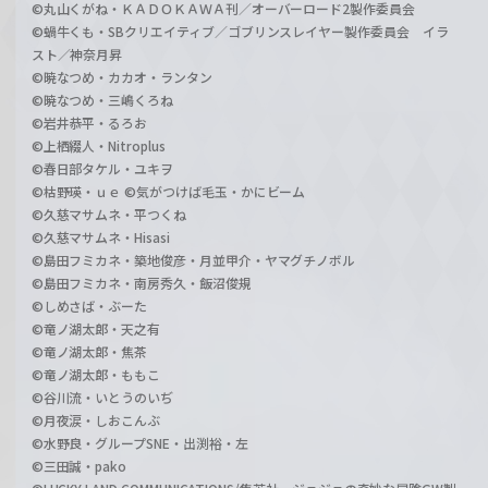
©丸山くがね・ＫＡＤＯＫＡＷＡ刊／オーバーロード2製作委員会
©蝸牛くも・SBクリエイティブ／ゴブリンスレイヤー製作委員会 イラ
スト／神奈月昇
©暁なつめ・カカオ・ランタン
©暁なつめ・三嶋くろね
©岩井恭平・るろお
©上栖綴人・Nitroplus
©春日部タケル・ユキヲ
©枯野瑛・ｕｅ ©気がつけば毛玉・かにビーム
©久慈マサムネ・平つくね
©久慈マサムネ・Hisasi
©島田フミカネ・築地俊彦・月並甲介・ヤマグチノボル
©島田フミカネ・南房秀久・飯沼俊規
©しめさば・ぶーた
©竜ノ湖太郎・天之有
©竜ノ湖太郎・焦茶
©竜ノ湖太郎・ももこ
©谷川流・いとうのいぢ
©月夜涙・しおこんぶ
©水野良・グループSNE・出渕裕・左
©三田誠・pako