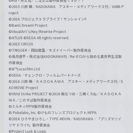
©Koi・芳文社／ご注文は製作委員会ですか？？
©2015 川原 礫／KADOKAWA アスキー・メディアワークス刊／AWIB P
roject
©2016 プロジェクトラブライブ！サンシャイン!!
©BanG Dream! Project
©VisualArt's/Key/Rewrite Project
©ATLUS ©SEGA All rights reserved.
©2015 CIRCUS
©TRIGGER・岡田麿里／キズナイーバー製作委員会
©長月達平・株式会社KADOKAWA刊／Re:ゼロから始める異世界生活製
作委員会
©&™Lucasfilm Ltd.
©SEGA／チェンクロ・フィルムパートナーズ
©2016 川原 礫／ＫＡＤＯＫＡＷＡ アスキー・メディアワークス刊／S
AO MOVIE Project
©ViVid Strike PROJECT ©2016 暁なつめ・三嶋くろね／ＫＡＤＯＫＡ
ＷＡ／このすば製作委員会
©ミルキィFFPN製作委員会
© Pokelabo, Inc. ©けものフレンズプロジェクト/KFPA
©2016 ひろやまひろし・TYPE-MOON／KADOKAWA／「プリズマ☆イ
リヤ ドライ!!」製作委員会
©Project Luck & Logic