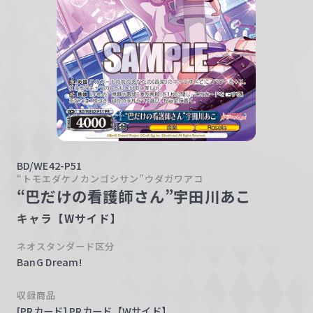
w
a
r
z
BD/WE42-P51
“トモエダケノカンゴシサン”ウダガワアコ
“巴だけの看護師さん”宇田川あこ
キャラ【Wサイド】
ネオスタンダード区分
BanG Dream!
収録商品
[PRカード] PRカード【Wサイド】