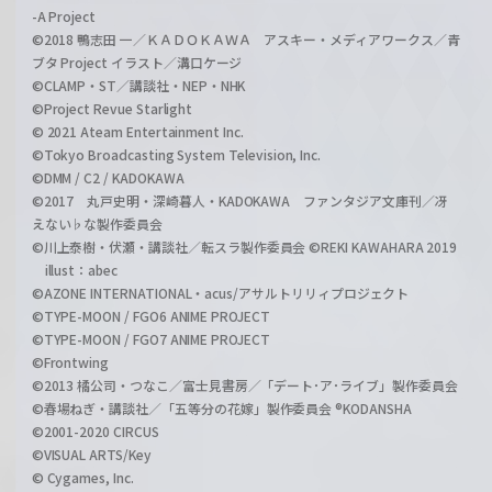
-A Project
©2018 鴨志田 一／ＫＡＤＯＫＡＷＡ アスキー・メディアワークス／青
ブタ Project イラスト／溝口ケージ
©CLAMP・ST／講談社・NEP・NHK
©Project Revue Starlight
© 2021 Ateam Entertainment Inc.
©Tokyo Broadcasting System Television, Inc.
©DMM / C2 / KADOKAWA
©2017 丸戸史明・深崎暮人・KADOKAWA ファンタジア文庫刊／冴
えない♭な製作委員会
©川上泰樹・伏瀬・講談社／転スラ製作委員会 ©REKI KAWAHARA 2019
illust：abec
©AZONE INTERNATIONAL・acus/アサルトリリィプロジェクト
©TYPE-MOON / FGO6 ANIME PROJECT
©TYPE-MOON / FGO7 ANIME PROJECT
©Frontwing
©2013 橘公司・つなこ／富士見書房／「デート･ア･ライブ」製作委員会
©春場ねぎ・講談社／「五等分の花嫁」製作委員会 ®KODANSHA
©2001-2020 CIRCUS
©VISUAL ARTS/Key
© Cygames, Inc.