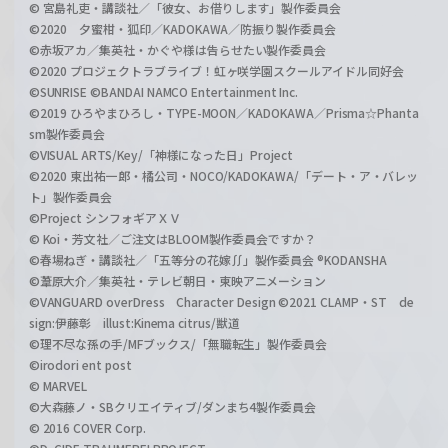
© 宮島礼吏・講談社／「彼女、お借りします」製作委員会
©2020 夕蜜柑・狐印／KADOKAWA／防振り製作委員会
©赤坂アカ／集英社・かぐや様は告らせたい製作委員会
©2020 プロジェクトラブライブ！虹ヶ咲学園スクールアイドル同好会
©SUNRISE ©BANDAI NAMCO Entertainment Inc.
©2019 ひろやまひろし・TYPE-MOON／KADOKAWA／Prisma☆Phanta
sm製作委員会
©VISUAL ARTS/Key/「神様になった日」Project
©2020 東出祐一郎・橘公司・NOCO/KADOKAWA/「デート・ア・バレッ
ト」製作委員会
©Project シンフォギアＸＶ
© Koi・芳文社／ご注文はBLOOM製作委員会ですか？
©春場ねぎ・講談社／「五等分の花嫁∬」製作委員会 ®KODANSHA
©葦原大介／集英社・テレビ朝日・東映アニメーション
©VANGUARD overDress Character Design ©2021 CLAMP・ST de
sign:伊藤彰 illust:Kinema citrus/獣道
©理不尽な孫の手/MFブックス/「無職転生」製作委員会
©irodori ent post
© MARVEL
©大森藤ノ・SBクリエイティブ/ダンまち4製作委員会
© 2016 COVER Corp.