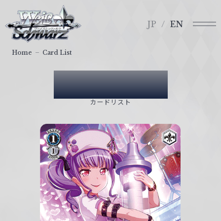
メ
ヴ
ニ
ァ
JP
EN
ュ
イ
ー
ス
Home
Card List
シ
ュ
Card List
ヴ
ァ
カードリスト
ル
ツ
｜
W
e
i
ß
S
c
h