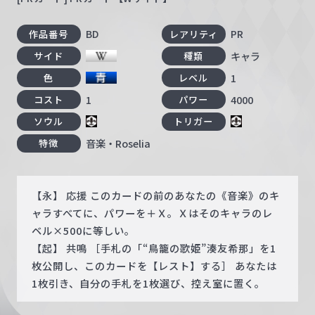
BD
PR
作品番号
レアリティ
キャラ
サイド
種類
1
色
レベル
1
4000
コスト
パワー
ソウル
トリガー
音楽・Roselia
特徴
【永】 応援 このカードの前のあなたの《音楽》のキ
ャラすべてに、パワーを＋Ｘ。Ｘはそのキャラのレ
ベル×500に等しい。
【起】 共鳴 ［手札の「“鳥籠の歌姫”湊友希那」を1
枚公開し、このカードを【レスト】する］ あなたは
1枚引き、自分の手札を1枚選び、控え室に置く。