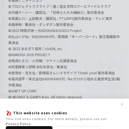
©東映アニメーション
©プロジェクトラブライブ！蓮ノ空女学院スクールアイドルクラブ
©内藤マーシー・講談社／「甘神さんちの縁結び」製作委員会
©真島ヒロ・上田敦夫・講談社／FT100YQ製作委員会・テレビ東京
©龍幸伸／集英社・ダンダダン製作委員会
©2023 時雨沢恵一/KADOKAWA/GGO2 Project
©丸山くがね・KADOKAWA刊／劇場版「オーバーロード」聖王国編製作
委員会
© 2023 あおぎり高校 / viviON, inc.
©NANOHA 20th PROJECT
©雨森たきび／小学館／マケイン応援委員会
©防衛隊第３部隊 ©松本直也／集英社
©原悠衣・芳文社／劇場版きんいろモザイク Thank you!! 製作委員会
©長月達平・株式会社KADOKAWA刊／Re:ゼロから始める異世界生活3製
作委員会
©SHIFT UP CORP.
© NEOWIZ & GAMFS N inc. All rights reserved.
©ATLUS. ©SEGA.
✕
©GIRLS und PANZER Projekt
This website uses cookies
©GIRLS und PANZER Film Projekt
This site uses cookies. For more details, please see our
©GIRLS und PANZER Finale Projekt
Privacy Policy
.