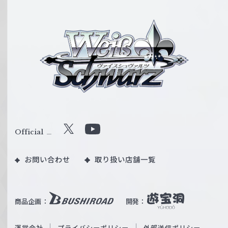
ヴ
ァ
イ
ス
シ
ュ
ヴ
ァ
ル
Official
X
Y
ツ
o
｜
お問い合わせ
取り扱い店舗一覧
u
W
T
e
u
i
b
商品企画：
開発：
ß
e
S
O
運営会社
プライバシーポリシー
外部送信ポリシー