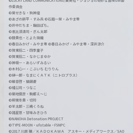
©LUCKY LAND COMMUNICATIONS/集英社・ジョジョの奇妙な冒険GW製
作委員会
©葵せきな・狗神煌
©あざの耕平・すみ兵 ©石踏一榮・みやま零
©井中だちま・飯田ぽち。
©恵比須清司・ぎん太郎
©鏡貴也・とよた瑣織
©春日みかげ・みやま零 ©春日みかげ・みやま零・深井涼介
©賀東招二・四季童子
©賀東招二・なかじまゆか
©神坂一・あらいずみるい
©木村心一・こぶいち むりりん
©榊一郎・なまにくＡＴＫ（ニトロプラス）
©細音啓・猫鍋蒼
©橘公司・つなこ
©築地俊彦・駒都え～じ
©柳実冬貴・切符
©羊太郎・三嶋くろね
©諸星悠・甘味みきひろ
©NANOHA Detonation PROJECT
©TYPE-MOON・ufotable・FSNPC
©2017 川原 礫／ＫＡＤＯＫＡＷＡ アスキー・メディアワークス／SAO