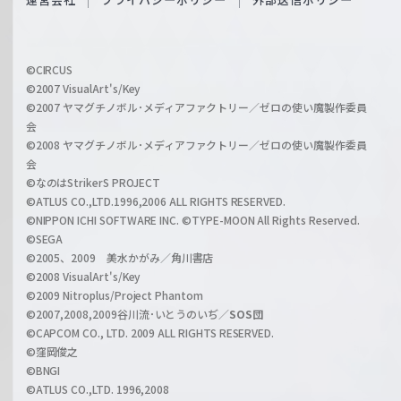
c
f
h
f
w
i
a
©CIRCUS
c
©2007 VisualArt's/Key
r
i
©2007 ヤマグチノボル･メディアファクトリー／ゼロの使い魔製作委員
z
会
a
©2008 ヤマグチノボル･メディアファクトリー／ゼロの使い魔製作委員
l
会
C
©なのはStrikerS PROJECT
h
©ATLUS CO.,LTD.1996,2006 ALL RIGHTS RESERVED.
a
©NIPPON ICHI SOFTWARE INC. ©TYPE-MOON All Rights Reserved.
n
©SEGA
©2005、2009 美水かがみ／角川書店
n
©2008 VisualArt's/Key
e
©2009 Nitroplus/Project Phantom
l
©2007,2008,2009谷川流･いとうのいぢ／
SOS団
©CAPCOM CO., LTD. 2009 ALL RIGHTS RESERVED.
©窪岡俊之
©BNGI
©ATLUS CO.,LTD. 1996,2008