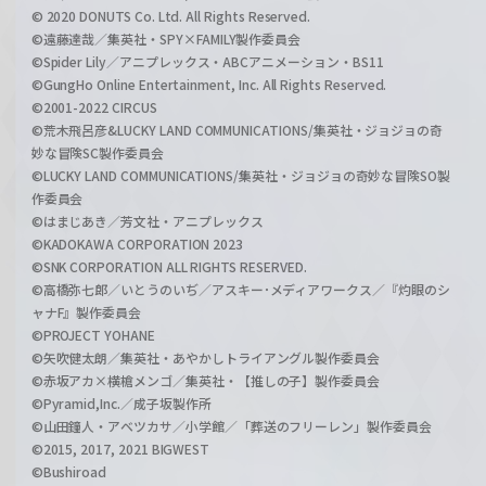
© 2020 DONUTS Co. Ltd. All Rights Reserved.
©遠藤達哉／集英社・SPY×FAMILY製作委員会
©Spider Lily／アニプレックス・ABCアニメーション・BS11
©GungHo Online Entertainment, Inc. All Rights Reserved.
©2001-2022 CIRCUS
©荒木飛呂彦&LUCKY LAND COMMUNICATIONS/集英社・ジョジョの奇
妙な冒険SC製作委員会
©LUCKY LAND COMMUNICATIONS/集英社・ジョジョの奇妙な冒険SO製
作委員会
©はまじあき／芳文社・アニプレックス
©KADOKAWA CORPORATION 2023
©SNK CORPORATION ALL RIGHTS RESERVED.
©高橋弥七郎／いとうのいぢ／アスキー･メディアワークス／『灼眼のシ
ャナF』製作委員会
©PROJECT YOHANE
©矢吹健太朗／集英社・あやかしトライアングル製作委員会
©赤坂アカ×横槍メンゴ／集英社・【推しの子】製作委員会
©Pyramid,Inc.／成子坂製作所
©山田鐘人・アベツカサ／小学館／「葬送のフリーレン」製作委員会
©2015, 2017, 2021 BIGWEST
©Bushiroad