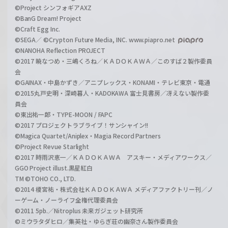
©Project シンフォギアAXZ
©BanG Dream! Project
©Craft Egg Inc.
©SEGA／ ©Crypton Future Media, INC. www.piapro.net
©NANOHA Reflection PROJECT
©2017 暁なつめ・三嶋くろね／ＫＡＤＯＫＡＷＡ／このすば２製作委員
会
©GAINAX・中島かずき／アニプレックス・KONAMI・テレビ東京・電通
©2015丸戸史明・深崎暮人・KADOKAWA 富士見書房／冴えない製作委
員会
©東出祐一郎・TYPE-MOON / FAPC
©2017 プロジェクトラブライブ！サンシャイン!!
©Magica Quartet/Aniplex・Magia Record Partners
©Project Revue Starlight
©2017 時雨沢恵一／ＫＡＤＯＫＡＷＡ アスキー・メディアワークス／
GGO Project illust.黒星紅白
TM ©TOHO CO., LTD.
©2014 榎宮祐・株式会社ＫＡＤＯＫＡＷＡ メディアファクトリー刊／ノ
ーゲーム・ノーライフ全権代理委員会
©2011 5pb.／Nitroplus 未来ガジェット研究所
©ミウラタダヒロ／集英社・ゆらぎ荘の幽奈さん製作委員会