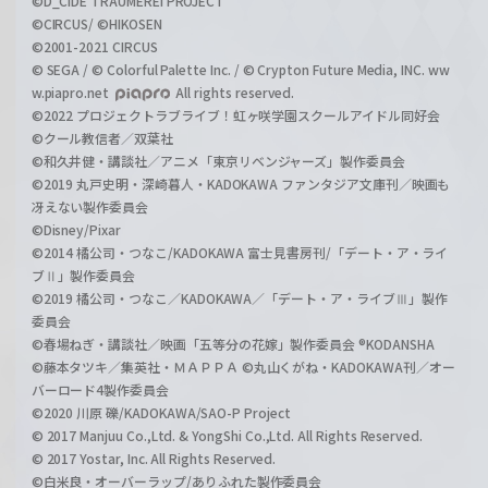
©D_CIDE TRAUMEREI PROJECT
©CIRCUS/ ©HIKOSEN
©2001-2021 CIRCUS
© SEGA / © Colorful Palette Inc. / © Crypton Future Media, INC. ww
w.piapro.net
All rights reserved.
©2022 プロジェクトラブライブ！虹ヶ咲学園スクールアイドル同好会
©クール教信者／双葉社
©和久井健・講談社／アニメ「東京リベンジャーズ」製作委員会
©2019 丸戸史明・深崎暮人・KADOKAWA ファンタジア文庫刊／映画も
冴えない製作委員会
©Disney/Pixar
©2014 橘公司・つなこ/KADOKAWA 富士見書房刊/「デート・ア・ライ
ブⅡ」製作委員会
©2019 橘公司・つなこ／KADOKAWA／「デート・ア・ライブⅢ」製作
委員会
©春場ねぎ・講談社／映画「五等分の花嫁」製作委員会 ®KODANSHA
©藤本タツキ／集英社・ＭＡＰＰＡ ©丸山くがね・KADOKAWA刊／オー
バーロード4製作委員会
©2020 川原 礫/KADOKAWA/SAO-P Project
© 2017 Manjuu Co.,Ltd. & YongShi Co.,Ltd. All Rights Reserved.
© 2017 Yostar, Inc. All Rights Reserved.
©白米良・オーバーラップ/ありふれた製作委員会