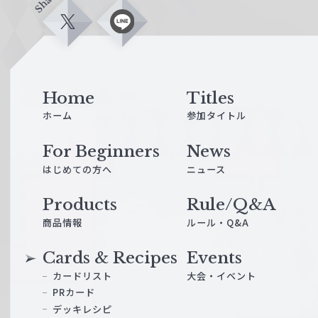
Share
X
L
i
n
e
Home
Titles
ホーム
参加タイトル
For Beginners
News
はじめての方へ
ニュース
Products
Rule/Q&A
商品情報
ルール・Q&A
Cards & Recipes
Events
カードリスト
大会・イベント
PRカード
デッキレシピ