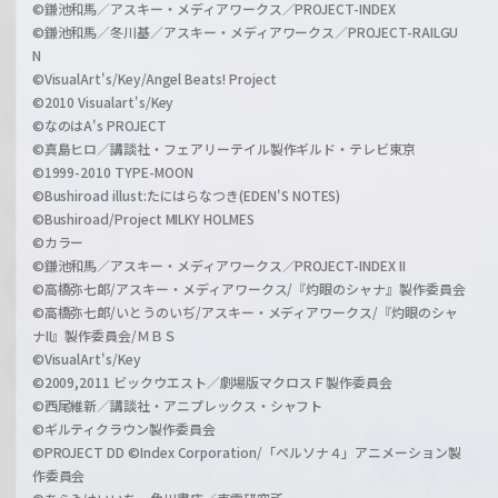
©鎌池和馬／アスキー・メディアワークス／PROJECT-INDEX
©鎌池和馬／冬川基／アスキー・メディアワークス／PROJECT-RAILGU
N
©VisualArt's/Key/Angel Beats! Project
©2010 Visualart's/Key
©なのはA's PROJECT
©真島ヒロ／講談社・フェアリーテイル製作ギルド・テレビ東京
©1999-2010 TYPE-MOON
©Bushiroad illust:たにはらなつき(EDEN'S NOTES)
©Bushiroad/Project MILKY HOLMES
©カラー
©鎌池和馬／アスキー・メディアワークス／PROJECT-INDEX II
©高橋弥七郎/アスキー・メディアワークス/『灼眼のシャナ』製作委員会
©高橋弥七郎/いとうのいぢ/アスキー・メディアワークス/『灼眼のシャ
ナII』製作委員会/ＭＢＳ
©VisualArt's/Key
©2009,2011 ビックウエスト／劇場版マクロスＦ製作委員会
©西尾維新／講談社・アニプレックス・シャフト
©ギルティクラウン製作委員会
©PROJECT DD ©Index Corporation/「ペルソナ４」アニメーション製
作委員会