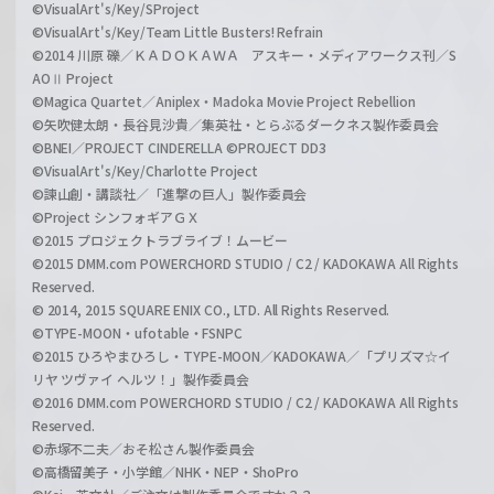
©VisualArt's/Key/SProject
©VisualArt's/Key/Team Little Busters! Refrain
©2014 川原 礫／ＫＡＤＯＫＡＷＡ アスキー・メディアワークス刊／S
AOⅡ Project
©Magica Quartet／Aniplex・Madoka Movie Project Rebellion
©矢吹健太朗・長谷見沙貴／集英社・とらぶるダークネス製作委員会
©BNEI／PROJECT CINDERELLA ©PROJECT DD3
©VisualArt's/Key/Charlotte Project
©諫山創・講談社／「進撃の巨人」製作委員会
©Project シンフォギアＧＸ
©2015 プロジェクトラブライブ！ムービー
©2015 DMM.com POWERCHORD STUDIO / C2 / KADOKAWA All Rights
Reserved.
© 2014, 2015 SQUARE ENIX CO., LTD. All Rights Reserved.
©TYPE-MOON・ufotable・FSNPC
©2015 ひろやまひろし・TYPE-MOON／KADOKAWA／「プリズマ☆イ
リヤ ツヴァイ ヘルツ！」製作委員会
©2016 DMM.com POWERCHORD STUDIO / C2 / KADOKAWA All Rights
Reserved.
©赤塚不二夫／おそ松さん製作委員会
©高橋留美子・小学館／NHK・NEP・ShoPro