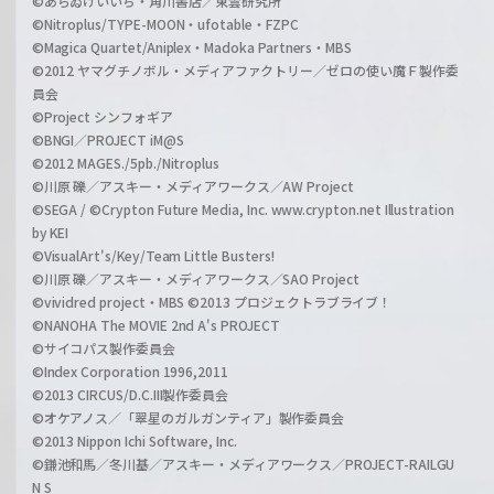
©あらゐけいいち・角川書店／東雲研究所
©Nitroplus/TYPE-MOON・ufotable・FZPC
©Magica Quartet/Aniplex・Madoka Partners・MBS
©2012 ヤマグチノボル・メディアファクトリー／ゼロの使い魔Ｆ製作委
員会
©Project シンフォギア
©BNGI／PROJECT iM@S
©2012 MAGES./5pb./Nitroplus
©川原 礫／アスキー・メディアワークス／AW Project
©SEGA / ©Crypton Future Media, Inc. www.crypton.net Illustration
by KEI
©VisualArt's/Key/Team Little Busters!
©川原 礫／アスキー・メディアワークス／SAO Project
©vividred project・MBS ©2013 プロジェクトラブライブ！
©NANOHA The MOVIE 2nd A's PROJECT
©サイコパス製作委員会
©Index Corporation 1996,2011
©2013 CIRCUS/D.C.III製作委員会
©オケアノス／「翠星のガルガンティア」製作委員会
©2013 Nippon Ichi Software, Inc.
©鎌池和馬／冬川基／アスキー・メディアワークス／PROJECT-RAILGU
N S