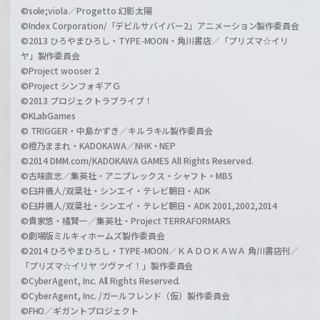
©sole;viola／Progetto 幻影太陽
©Index Corporation/「デビルサバイバー2」アニメーション製作委員会
©2013 ひろやまひろし・TYPE-MOON・角川書店／「プリズマ☆イリ
ヤ」製作委員会
©Project wooser 2
©Project シンフォギアＧ
©2013 プロジェクトラブライブ！
©KLabGames
© TRIGGER・中島かずき／キルラキル製作委員会
©橙乃ままれ・KADOKAWA／NHK・NEP
©2014 DMM.com/KADOKAWA GAMES All Rights Reserved.
©古味直志／集英社・アニプレックス・シャフト・MBS
©臼井儀人/双葉社・シンエイ・テレビ朝日・ADK
©臼井儀人/双葉社・シンエイ・テレビ朝日・ADK 2001,2002,2014
©貴家悠・橘賢一／集英社・Project TERRAFORMARS
©劇場版ミルキィホームズ製作委員会
©2014 ひろやまひろし・TYPE-MOON／ＫＡＤＯＫＡＷＡ 角川書店刊／
「プリズマ☆イリヤ ツヴァイ！」製作委員会
©CyberAgent, Inc. All Rights Reserved.
©CyberAgent, Inc. /ガールフレンド（仮）製作委員会
©FHO／ギガントプロジェクト