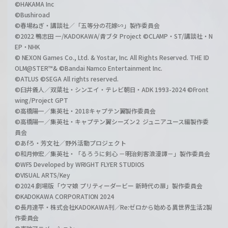
©HAKAMA Inc
©Bushiroad
©春場ねぎ・講談社／「五等分の花嫁∽」製作委員会
©2022 鴨志田 一/KADOKAWA/青ブタ Project ©CLAMP・ST/講談社・N
EP・NHK
© NEXON Games Co., Ltd. & Yostar, Inc. All Rights Reserved. THE ID
OLM@STER™& ©Bandai Namco Entertainment Inc.
©ATLUS ©SEGA All rights reserved.
©臼井儀人／双葉社・シンエイ・テレビ朝日・ADK 1993-2024 ©Front
wing/Project GPT
©高橋陽一／集英社・2018キャプテン翼製作委員会
©高橋陽一／集英社・キャプテン翼シーズン２ ジュニアユース編製作委
員会
©あfろ・芳文社／野外活動プロジェクト
©和月伸宏／集英社・「るろうに剣心 －明治剣客浪漫譚－」製作委員会
©WFS Developed by WRIGHT FLYER STUDIOS
©VISUAL ARTS/Key
©2024 劇場版「ウマ娘 プリティーダービー 新時代の扉」製作委員会
©KADOKAWA CORPORATION 2024
©長月達平・株式会社KADOKAWA刊／Re:ゼロから始める異世界生活2製
作委員会