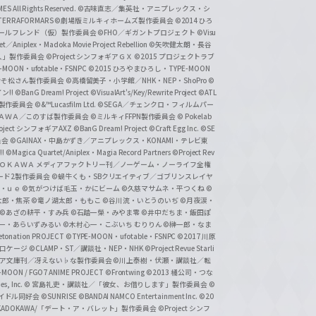
 All Rights Reserved.
©古味直志／集英社・アニプレックス・シ
ERRAFORMARS
©劇場版ミルキィホームズ製作委員会
©2014 ひろ
nc. /ガールフレンド（仮）製作委員会
©FHO／ギガントプロジェクト
©Visu
et／Aniplex・Madoka Movie Project Rebellion
©矢吹健太朗・長谷
人」製作委員会
©Project シンフォギアＧＸ
©2015 プロジェクトラブ
-MOON・ufotable・FSNPC
©2015 ひろやまひろし・TYPE-MOON
おそ松さん製作委員会
©高橋留美子・小学館／NHK・NEP・ShoPro
©
ン!!
©BanG Dream! Project
©VisualArt's/Key/Rewrite Project
©ATL
活製作委員会
©&™Lucasfilm Ltd.
©SEGA／チェンクロ・フィルムパー
ＡＤＯＫＡＷＡ／このすば製作委員会
©ミルキィFFPN製作委員会
© Pokelab
roject シンフォギアAXZ
©BanG Dream! Project
©Craft Egg Inc.
©SE
員会
©GAINAX・中島かずき／アニプレックス・KONAMI・テレビ東
!
©Magica Quartet/Aniplex・Magia Record Partners
©Project Rev
ＡＤＯＫＡＷＡ メディアファクトリー刊／ノーゲーム・ノーライフ全権
ード2製作委員会
©蝸牛くも・SBクリエイティブ／ゴブリンスレイヤ
・ｕｅ ©気がつけば毛玉・かにビーム
©久慈マサムネ・平つくね
©
太郎・焦茶
©竜ノ湖太郎・ももこ
©谷川流・いとうのいぢ
©月夜涙・
©あざの耕平・すみ兵 ©石踏一榮・みやま零
©井中だちま・飯田ぽ
一・あらいずみるい
©木村心一・こぶいち むりりん
©榊一郎・なま
tonation PROJECT
©TYPE-MOON・ufotable・FSNPC
©2017 川原
溝口ケージ
©CLAMP・ST／講談社・NEP・NHK
©Project Revue Starli
タジア文庫刊／冴えない♭な製作委員会
©川上泰樹・伏瀬・講談社／転
-MOON / FGO7 ANIME PROJECT
©Frontwing
©2013 橘公司・つな
s, Inc.
© 宮島礼吏・講談社／「彼女、お借りします」製作委員会
©
アイドル同好会
©SUNRISE ©BANDAI NAMCO Entertainment Inc.
©20
/KADOKAWA/「デート・ア・バレット」製作委員会
©Project シンフ