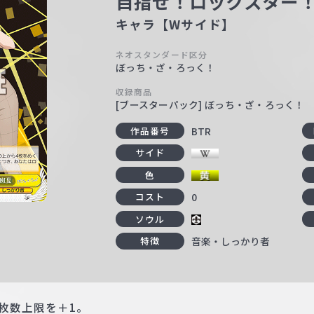
目指せ！ロックスター！
キャラ【Wサイド】
ネオスタンダード区分
ぼっち・ざ・ろっく！
収録商品
[ブースターパック] ぼっち・ざ・ろっく！
BTR
作品番号
サイド
色
0
コスト
ソウル
音楽・しっかり者
特徴
枚数上限を＋1。