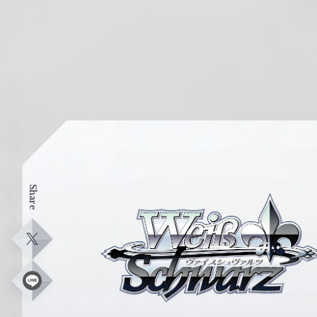
Share
ヴ
ァ
イ
X
ス
シ
L
i
ュ
n