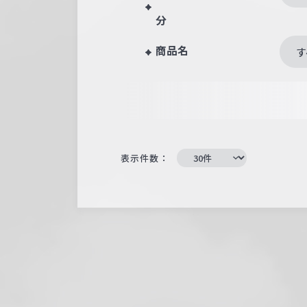
分
商品名
す
表示件数：