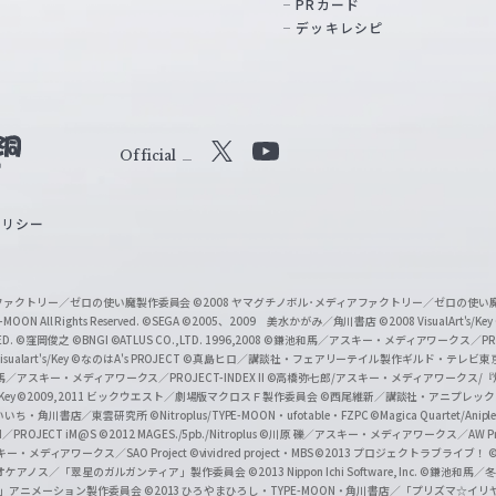
PRカード
デッキレシピ
Official
X
Y
o
ポリシー
u
T
u
ィアファクトリー／ゼロの使い魔製作委員会
©2008 ヤマグチノボル･メディアファクトリー／ゼロの使
b
MOON All Rights Reserved.
©SEGA
©2005、2009 美水かがみ／角川書店
©2008 VisualArt's/Key
ED.
©窪岡俊之
©BNGI
©ATLUS CO.,LTD. 1996,2008
©鎌池和馬／アスキー・メディアワークス／PROJE
e
sualart's/Key
©なのはA's PROJECT
©真島ヒロ／講談社・フェアリーテイル製作ギルド・テレビ東
／アスキー・メディアワークス／PROJECT-INDEX II
©高橋弥七郎/アスキー・メディアワークス/
O
/Key
©2009,2011 ビックウエスト／劇場版マクロスＦ製作委員会
©西尾維新／講談社・アニプレッ
f
いいち・角川書店／東雲研究所
©Nitroplus/TYPE-MOON・ufotable・FZPC
©Magica Quartet/Anip
I／PROJECT iM@S
©2012 MAGES./5pb./Nitroplus
©川原 礫／アスキー・メディアワークス／AW Pro
f
ー・メディアワークス／SAO Project
©vividred project・MBS ©2013 プロジェクトラブライブ！
©
i
オケアノス／「翠星のガルガンティア」製作委員会
©2013 Nippon Ichi Software, Inc.
©鎌池和馬／冬川
イバー2」アニメーション製作委員会
©2013 ひろやまひろし・TYPE-MOON・角川書店／「プリズマ☆イ