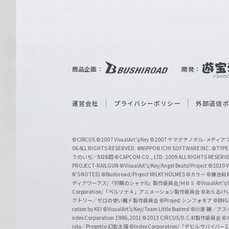
e
ヴ
ァ
ル
ツ
｜
商品企画：
開発：
W
e
i
運営会社
プライバシーポリシー
外部送信
ß
S
©CIRCUS
©2007 VisualArt's/Key
©2007 ヤマグチノボル･メデ
c
06 ALL RIGHTS RESERVED.
©NIPPON ICHI SOFTWARE INC. ©TYPE-
うのいぢ／
SOS団
©CAPCOM CO., LTD. 2009 ALL RIGHTS RESERV
h
PROJECT-RAILGUN
©VisualArt's/Key/Angel Beats! Project
©2010 Vi
w
N'S NOTES)
©Bushiroad/Project MILKY HOLMES
©カラー
©鎌池和馬
ディアワークス/『灼眼のシャナII』製作委員会/ＭＢＳ
©VisualArt's
a
Corporation/「ペルソナ４」アニメーション製作委員会
©あらゐけ
クトリー／ゼロの使い魔Ｆ製作委員会
©Project シンフォギア
©BNG
r
ration by KEI
©VisualArt's/Key/Team Little Busters!
©川原 礫／アスキ
z
ndex Corporation 1996,2011
©2013 CIRCUS/D.C.III製作委員会
©
iola／Progetto 幻影太陽
©Index Corporation/「デビルサバ