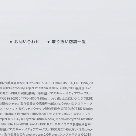
お問い合わせ
取り扱い店舗一覧
い魔製作委員会
©なのはStrikerS PROJECT
©ATLUS CO.,LTD.1996,20
©2009 Nitroplus/Project Phantom
©2007,2008,2009谷川流･いと
CT-INDEX
©鎌池和馬／冬川基／アスキー・メディアワークス／
京
©1999-2010 TYPE-MOON
©Bushiroad illust:たにはらなつき(EDE
『灼眼のシャナ』製作委員会
©高橋弥七郎/いとうのいぢ/アスキー・メ
クス・シャフト
©ギルティクラウン製作委員会
©PROJECT DD ©Index
lex・Madoka Partners・MBS
©2012 ヤマグチノボル・メディアファ
ject
©SEGA / ©Crypton Future Media, Inc. www.crypton.net Illust
NANOHA The MOVIE 2nd A's PROJECT
©サイコパス製作委員会
©I
基／アスキー・メディアワークス／PROJECT-RAILGUN S
©sole;v
リヤ」製作委員会
©Project wooser 2
©Project シンフォギアＧ
©2013