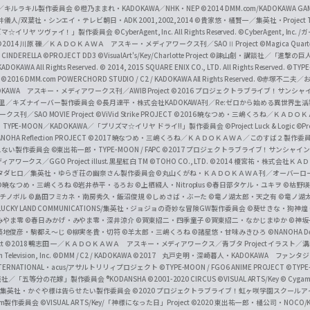
c
ずき／キルラキル製作委員会
©橙乃ままれ・KADOKAWA／NHK・NEP
©2014 DMM.com/KADOKAWA GAMES
井儀人/双葉社・シンエイ・テレビ朝日・ADK 2001,2002,2014
©貴家悠・橘賢一／集英社・Project T
i
リズマ☆イリヤ ツヴァイ！」製作委員会
©CyberAgent, Inc. All Rights Reserved.
©CyberAgent, I
a
©2014 川原 礫／ＫＡＤＯＫＡＷＡ アスキー・メディアワークス刊／SAOⅡ Project
©Magica Quart
CINDERELLA ©PROJECT DD3
©VisualArt's/Key/Charlotte Project
©諫山創・講談社／「進撃の巨
l
DOKAWA All Rights Reserved.
© 2014, 2015 SQUARE ENIX CO., LTD. All Rights Reserved.
©TYPE
会
©2016 DMM.com POWERCHORD STUDIO / C2 / KADOKAWA All Rights Reserved.
©赤塚不二夫／
C
DOKAWA アスキー・メディアワークス刊／AWIB Project
©2016 プロジェクトラブライブ！サンシャイ
h
田麿里／キズナイーバー製作委員会
©長月達平・株式会社KADOKAWA刊／Re:ゼロから始める異世界生
／SAO MOVIE Project
©ViVid Strike PROJECT ©2016 暁なつめ・三嶋くろね／Ｋ
a
・TYPE-MOON／KADOKAWA／「プリズマ☆イリヤ ドライ!!」製作委員会
©Project Luck & Logic
©P
NOHA Reflection PROJECT
©2017 暁なつめ・三嶋くろね／ＫＡＤＯＫＡＷＡ／このすば２製作委
n
冴えない製作委員会
©東出祐一郎・TYPE-MOON / FAPC
©2017 プロジェクトラブライブ！サンシャイン!
n
クス／GGO Project illust.黒星紅白
TM ©TOHO CO., LTD.
©2014 榎宮祐・株式会社Ｋ
タダヒロ／集英社・ゆらぎ荘の幽奈さん製作委員会
©丸山くがね・ＫＡＤＯＫＡＷＡ刊／オーバーロ
e
©暁なつめ・三嶋くろね
©岩井恭平・るろお
©上栖綴人・Nitroplus
©春日部タケル・ユキヲ
©枯野瑛
グチノボル
©島田フミカネ・南房秀久・飯沼俊規
©しめさば・ぶーた
©竜ノ湖太郎・天之有
©竜ノ湖
l
LUCKY LAND COMMUNICATIONS/集英社・ジョジョの奇妙な冒険GW製作委員会
©葵せきな・狗神煌
みやま零 ©春日みかげ・みやま零・深井涼介
©賀東招二・四季童子
©賀東招二・なかじまゆか
©神坂
築地俊彦・駒都え～じ
©柳実冬貴・切符
©羊太郎・三嶋くろね
©諸星悠・甘味みきひろ
©NANOHA De
t
©2018 鴨志田 一／ＫＡＤＯＫＡＷＡ アスキー・メディアワークス／青ブタ Project イラスト／
Television, Inc.
©DMM / C2 / KADOKAWA
©2017 丸戸史明・深崎暮人・KADOKAWA ファン
INTERNATIONAL・acus/アサルトリリィプロジェクト
©TYPE-MOON / FGO6 ANIME PROJECT
©TYPE
社／「五等分の花嫁」製作委員会 ®KODANSHA
©2001-2020 CIRCUS
©VISUAL ARTS/Key
© Cygame
／集英社・かぐや様は告らせたい製作委員会
©2020 プロジェクトラブライブ！虹ヶ咲学園スクール
asm製作委員会
©VISUAL ARTS/Key/「神様になった日」Project
©2020 東出祐一郎・橘公司・NOCO