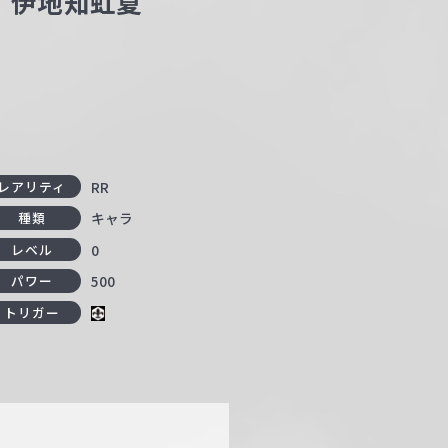
 伊地知虹夏
RR
レアリティ
キャラ
種類
0
レベル
500
パワー
トリガー