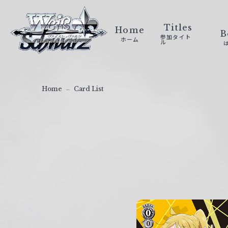
ヴ
ァ
Titles
Home
B
参加タイト
ホーム
イ
ル
ス
シ
ュ
Home
Card List
ヴ
ァ
ル
ツ
｜
W
e
i
ß
S