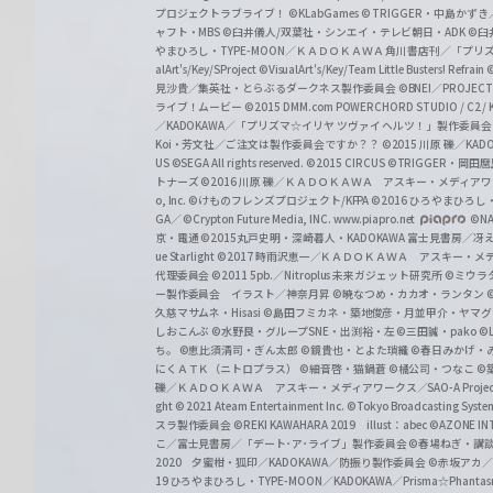
プロジェクトラブライブ！
©KLabGames
© TRIGGER・中島か
ャフト・MBS
©臼井儀人/双葉社・シンエイ・テレビ朝日・ADK
©臼
やまひろし・TYPE-MOON／ＫＡＤＯＫＡＷＡ 角川書店刊／「プ
alArt's/Key/SProject
©VisualArt's/Key/Team Little Busters! Refrain
見沙貴／集英社・とらぶるダークネス製作委員会
©BNEI／PROJECT 
ライブ！ムービー
©2015 DMM.com POWERCHORD STUDIO / C2 / KA
／KADOKAWA／「プリズマ☆イリヤ ツヴァイ ヘルツ！」製作委員
Koi・芳文社／ご注文は製作委員会ですか？？
©2015 川原 礫／KA
US ©SEGA All rights reserved.
©2015 CIRCUS
©TRIGGER・岡
トナーズ
©2016 川原 礫／ＫＡＤＯＫＡＷＡ アスキー・メディアワークス刊
o, Inc. ©けものフレンズプロジェクト/KFPA
©2016 ひろやまひろし
GA／ ©Crypton Future Media, INC. www.piapro.net
©NA
京・電通
©2015丸戸史明・深崎暮人・KADOKAWA 富士見書房／
ue Starlight
©2017 時雨沢恵一／ＫＡＤＯＫＡＷＡ アスキー・メディアワー
代理委員会
©2011 5pb.／Nitroplus 未来ガジェット研究所
©ミウラ
ー製作委員会 イラスト／神奈月昇
©暁なつめ・カカオ・ランタン
久慈マサムネ・Hisasi
©島田フミカネ・築地俊彦・月並甲介・ヤマ
しおこんぶ
©水野良・グループSNE・出渕裕・左
©三田誠・pako
©
ち。
©恵比須清司・ぎん太郎
©鏡貴也・とよた瑣織
©春日みかげ・
にくＡＴＫ（ニトロプラス）
©細音啓・猫鍋蒼
©橘公司・つなこ
©
礫／ＫＡＤＯＫＡＷＡ アスキー・メディアワークス／SAO-A Projec
ght
© 2021 Ateam Entertainment Inc.
©Tokyo Broadcasting System 
スラ製作委員会 ©REKI KAWAHARA 2019 illust：abec
©AZONE 
こ／富士見書房／「デート･ア･ライブ」製作委員会
©春場ねぎ・講談
2020 夕蜜柑・狐印／KADOKAWA／防振り製作委員会
©赤坂アカ
19 ひろやまひろし・TYPE-MOON／KADOKAWA／Prisma☆Phant