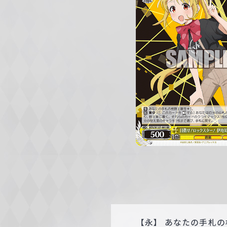
c
h
w
a
r
z
【永】 あなたの手札の