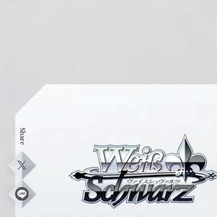
Share
ヴ
ァ
イ
X
ス
シ
L
i
ュ
n