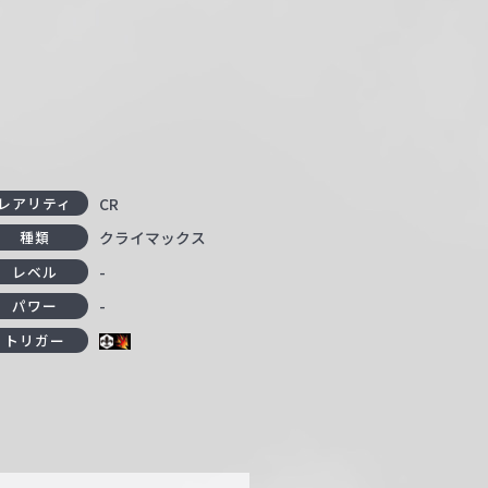
CR
レアリティ
クライマックス
種類
-
レベル
-
パワー
トリガー