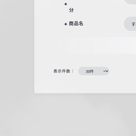
分
商品名
す
表示件数：