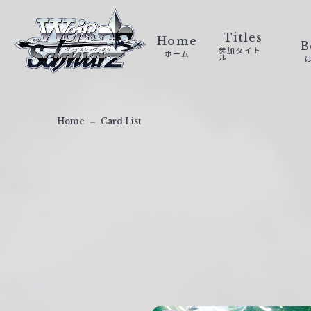
ヴ
ァ
Titles
Home
B
参加タイト
ホーム
イ
ル
ス
シ
ュ
Home
Card List
ヴ
ァ
ル
ツ
｜
W
e
i
ß
S