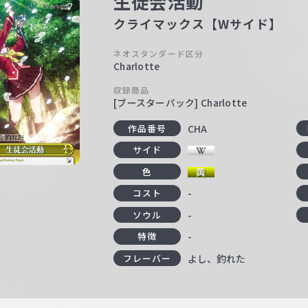
生徒会活動
クライマックス【Wサイド】
ネオスタンダード区分
Charlotte
収録商品
[ブースターパック] Charlotte
CHA
作品番号
サイド
色
-
コスト
-
ソウル
-
特徴
よし、釣れた
フレーバー