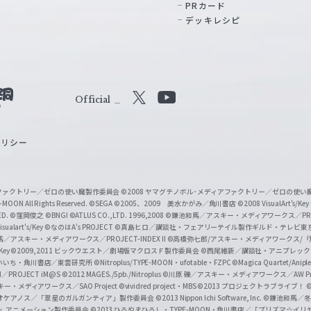
PRカード
デッキレシピ
Official
X
Y
o
ポリシー
u
T
u
ィアファクトリー／ゼロの使い魔製作委員会
©2008 ヤマグチノボル･メディアファクトリー／ゼロの使
b
MOON All Rights Reserved.
©SEGA
©2005、2009 美水かがみ／角川書店
©2008 VisualArt's/Key
ED.
©窪岡俊之
©BNGI
©ATLUS CO.,LTD. 1996,2008
©鎌池和馬／アスキー・メディアワークス／PROJE
e
sualart's/Key
©なのはA's PROJECT
©真島ヒロ／講談社・フェアリーテイル製作ギルド・テレビ東
／アスキー・メディアワークス／PROJECT-INDEX II
©高橋弥七郎/アスキー・メディアワークス/
O
/Key
©2009,2011 ビックウエスト／劇場版マクロスＦ製作委員会
©西尾維新／講談社・アニプレッ
f
いいち・角川書店／東雲研究所
©Nitroplus/TYPE-MOON・ufotable・FZPC
©Magica Quartet/Anip
I／PROJECT iM@S
©2012 MAGES./5pb./Nitroplus
©川原 礫／アスキー・メディアワークス／AW Pro
f
ー・メディアワークス／SAO Project
©vividred project・MBS ©2013 プロジェクトラブライブ！
©
i
オケアノス／「翠星のガルガンティア」製作委員会
©2013 Nippon Ichi Software, Inc.
©鎌池和馬／冬川
イバー2」アニメーション製作委員会
©2013 ひろやまひろし・TYPE-MOON・角川書店／「プリズマ☆イ