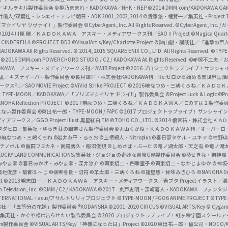
c
ずき／キルラキル製作委員会
©橙乃ままれ・KADOKAWA／NHK・NEP
©2014 DMM.com/KADOKAWA GAMES
井儀人/双葉社・シンエイ・テレビ朝日・ADK 2001,2002,2014
©貴家悠・橘賢一／集英社・Project T
i
リズマ☆イリヤ ツヴァイ！」製作委員会
©CyberAgent, Inc. All Rights Reserved.
©CyberAgent, I
a
©2014 川原 礫／ＫＡＤＯＫＡＷＡ アスキー・メディアワークス刊／SAOⅡ Project
©Magica Quart
CINDERELLA ©PROJECT DD3
©VisualArt's/Key/Charlotte Project
©諫山創・講談社／「進撃の巨
l
DOKAWA All Rights Reserved.
© 2014, 2015 SQUARE ENIX CO., LTD. All Rights Reserved.
©TYPE
会
©2016 DMM.com POWERCHORD STUDIO / C2 / KADOKAWA All Rights Reserved.
©赤塚不二夫／
C
DOKAWA アスキー・メディアワークス刊／AWIB Project
©2016 プロジェクトラブライブ！サンシャイ
h
田麿里／キズナイーバー製作委員会
©長月達平・株式会社KADOKAWA刊／Re:ゼロから始める異世界生
／SAO MOVIE Project
©ViVid Strike PROJECT ©2016 暁なつめ・三嶋くろね／Ｋ
a
・TYPE-MOON／KADOKAWA／「プリズマ☆イリヤ ドライ!!」製作委員会
©Project Luck & Logic
©P
NOHA Reflection PROJECT
©2017 暁なつめ・三嶋くろね／ＫＡＤＯＫＡＷＡ／このすば２製作委
n
冴えない製作委員会
©東出祐一郎・TYPE-MOON / FAPC
©2017 プロジェクトラブライブ！サンシャイン!
n
クス／GGO Project illust.黒星紅白
TM ©TOHO CO., LTD.
©2014 榎宮祐・株式会社Ｋ
タダヒロ／集英社・ゆらぎ荘の幽奈さん製作委員会
©丸山くがね・ＫＡＤＯＫＡＷＡ刊／オーバーロ
e
©暁なつめ・三嶋くろね
©岩井恭平・るろお
©上栖綴人・Nitroplus
©春日部タケル・ユキヲ
©枯野瑛
グチノボル
©島田フミカネ・南房秀久・飯沼俊規
©しめさば・ぶーた
©竜ノ湖太郎・天之有
©竜ノ湖
l
LUCKY LAND COMMUNICATIONS/集英社・ジョジョの奇妙な冒険GW製作委員会
©葵せきな・狗神煌
みやま零 ©春日みかげ・みやま零・深井涼介
©賀東招二・四季童子
©賀東招二・なかじまゆか
©神坂
築地俊彦・駒都え～じ
©柳実冬貴・切符
©羊太郎・三嶋くろね
©諸星悠・甘味みきひろ
©NANOHA De
t
©2018 鴨志田 一／ＫＡＤＯＫＡＷＡ アスキー・メディアワークス／青ブタ Project イラスト／
Television, Inc.
©DMM / C2 / KADOKAWA
©2017 丸戸史明・深崎暮人・KADOKAWA ファン
INTERNATIONAL・acus/アサルトリリィプロジェクト
©TYPE-MOON / FGO6 ANIME PROJECT
©TYPE
社／「五等分の花嫁」製作委員会 ®KODANSHA
©2001-2020 CIRCUS
©VISUAL ARTS/Key
© Cygame
／集英社・かぐや様は告らせたい製作委員会
©2020 プロジェクトラブライブ！虹ヶ咲学園スクール
asm製作委員会
©VISUAL ARTS/Key/「神様になった日」Project
©2020 東出祐一郎・橘公司・NOCO