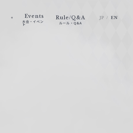
Events
Rule/Q&A
JP
EN
大会・イベン
ルール・Q&A
ト