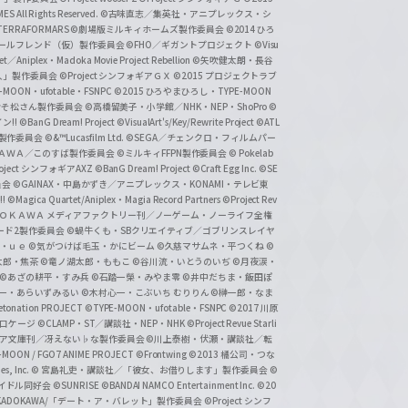
 All Rights Reserved.
©古味直志／集英社・アニプレックス・シ
ERRAFORMARS
©劇場版ミルキィホームズ製作委員会
©2014 ひろ
nc. /ガールフレンド（仮）製作委員会
©FHO／ギガントプロジェクト
©Visu
et／Aniplex・Madoka Movie Project Rebellion
©矢吹健太朗・長谷
人」製作委員会
©Project シンフォギアＧＸ
©2015 プロジェクトラブ
-MOON・ufotable・FSNPC
©2015 ひろやまひろし・TYPE-MOON
おそ松さん製作委員会
©高橋留美子・小学館／NHK・NEP・ShoPro
©
ン!!
©BanG Dream! Project
©VisualArt's/Key/Rewrite Project
©ATL
活製作委員会
©&™Lucasfilm Ltd.
©SEGA／チェンクロ・フィルムパー
ＡＤＯＫＡＷＡ／このすば製作委員会
©ミルキィFFPN製作委員会
© Pokelab
roject シンフォギアAXZ
©BanG Dream! Project
©Craft Egg Inc.
©SE
員会
©GAINAX・中島かずき／アニプレックス・KONAMI・テレビ東
!
©Magica Quartet/Aniplex・Magia Record Partners
©Project Rev
ＡＤＯＫＡＷＡ メディアファクトリー刊／ノーゲーム・ノーライフ全権
ード2製作委員会
©蝸牛くも・SBクリエイティブ／ゴブリンスレイヤ
・ｕｅ ©気がつけば毛玉・かにビーム
©久慈マサムネ・平つくね
©
太郎・焦茶
©竜ノ湖太郎・ももこ
©谷川流・いとうのいぢ
©月夜涙・
©あざの耕平・すみ兵 ©石踏一榮・みやま零
©井中だちま・飯田ぽ
一・あらいずみるい
©木村心一・こぶいち むりりん
©榊一郎・なま
tonation PROJECT
©TYPE-MOON・ufotable・FSNPC
©2017 川原
溝口ケージ
©CLAMP・ST／講談社・NEP・NHK
©Project Revue Starli
タジア文庫刊／冴えない♭な製作委員会
©川上泰樹・伏瀬・講談社／転
-MOON / FGO7 ANIME PROJECT
©Frontwing
©2013 橘公司・つな
s, Inc.
© 宮島礼吏・講談社／「彼女、お借りします」製作委員会
©
アイドル同好会
©SUNRISE ©BANDAI NAMCO Entertainment Inc.
©20
/KADOKAWA/「デート・ア・バレット」製作委員会
©Project シンフ