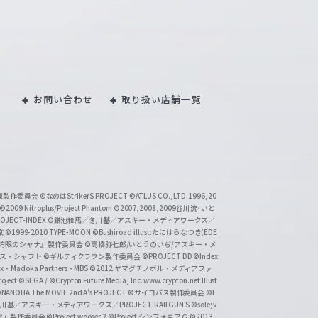
お問い合わせ
取り扱い店舗一覧
い魔製作委員会
©なのはStrikerS PROJECT
©ATLUS CO.,LTD.1996,20
©2009 Nitroplus/Project Phantom
©2007,2008,2009谷川流･いと
CT-INDEX
©鎌池和馬／冬川基／アスキー・メディアワークス／
京
©1999-2010 TYPE-MOON
©Bushiroad illust:たにはらなつき(EDE
『灼眼のシャナ』製作委員会
©高橋弥七郎/いとうのいぢ/アスキー・メ
クス・シャフト
©ギルティクラウン製作委員会
©PROJECT DD ©Index
lex・Madoka Partners・MBS
©2012 ヤマグチノボル・メディアファ
ject
©SEGA / ©Crypton Future Media, Inc. www.crypton.net Illust
NANOHA The MOVIE 2nd A's PROJECT
©サイコパス製作委員会
©I
基／アスキー・メディアワークス／PROJECT-RAILGUN S
©sole;v
リヤ」製作委員会
©Project wooser 2
©Project シンフォギアＧ
©2013