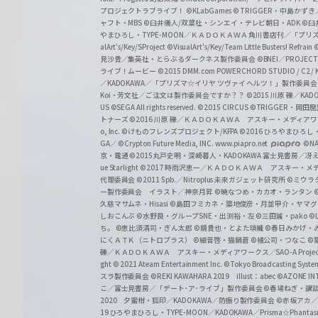
プロジェクトラブライブ！
©KLabGames
© TRIGGER・中島か
ャフト・MBS
©臼井儀人/双葉社・シンエイ・テレビ朝日・ADK
©臼
やまひろし・TYPE-MOON／ＫＡＤＯＫＡＷＡ 角川書店刊／「プ
alArt's/Key/SProject
©VisualArt's/Key/Team Little Busters! Refrain
見沙貴／集英社・とらぶるダークネス製作委員会
©BNEI／PROJECT 
ライブ！ムービー
©2015 DMM.com POWERCHORD STUDIO / C2 / KA
／KADOKAWA／「プリズマ☆イリヤ ツヴァイ ヘルツ！」製作委員
Koi・芳文社／ご注文は製作委員会ですか？？
©2015 川原 礫／KA
US ©SEGA All rights reserved.
©2015 CIRCUS
©TRIGGER・岡
トナーズ
©2016 川原 礫／ＫＡＤＯＫＡＷＡ アスキー・メディアワークス刊
o, Inc. ©けものフレンズプロジェクト/KFPA
©2016 ひろやまひろし
GA／ ©Crypton Future Media, INC. www.piapro.net
©NA
京・電通
©2015丸戸史明・深崎暮人・KADOKAWA 富士見書房／
ue Starlight
©2017 時雨沢恵一／ＫＡＤＯＫＡＷＡ アスキー・メディアワー
代理委員会
©2011 5pb.／Nitroplus 未来ガジェット研究所
©ミウラ
ー製作委員会 イラスト／神奈月昇
©暁なつめ・カカオ・ランタン
久慈マサムネ・Hisasi
©島田フミカネ・築地俊彦・月並甲介・ヤマ
しおこんぶ
©水野良・グループSNE・出渕裕・左
©三田誠・pako
©
ち。
©恵比須清司・ぎん太郎
©鏡貴也・とよた瑣織
©春日みかげ・
にくＡＴＫ（ニトロプラス）
©細音啓・猫鍋蒼
©橘公司・つなこ
©
礫／ＫＡＤＯＫＡＷＡ アスキー・メディアワークス／SAO-A Projec
ght
© 2021 Ateam Entertainment Inc.
©Tokyo Broadcasting System 
スラ製作委員会 ©REKI KAWAHARA 2019 illust：abec
©AZONE 
こ／富士見書房／「デート･ア･ライブ」製作委員会
©春場ねぎ・講談
2020 夕蜜柑・狐印／KADOKAWA／防振り製作委員会
©赤坂アカ
19 ひろやまひろし・TYPE-MOON／KADOKAWA／Prisma☆Phant