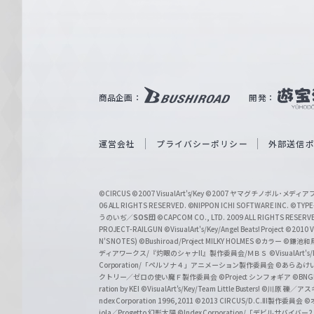
e
ヴ
ァ
ル
ツ
｜
商品企画：
開発：
W
e
i
運営会社
プライバシーポリシー
外部送信
ß
S
©CIRCUS
©2007 VisualArt's/Key
©2007 ヤマグチノボル･メデ
c
06 ALL RIGHTS RESERVED.
©NIPPON ICHI SOFTWARE INC. ©TYPE-
うのいぢ／
SOS団
©CAPCOM CO., LTD. 2009 ALL RIGHTS RESERV
h
PROJECT-RAILGUN
©VisualArt's/Key/Angel Beats! Project
©2010 Vi
w
N'S NOTES)
©Bushiroad/Project MILKY HOLMES
©カラー
©鎌池和馬
ディアワークス/『灼眼のシャナII』製作委員会/ＭＢＳ
©VisualArt's
a
Corporation/「ペルソナ４」アニメーション製作委員会
©あらゐけ
クトリー／ゼロの使い魔Ｆ製作委員会
©Project シンフォギア
©BNG
r
ration by KEI
©VisualArt's/Key/Team Little Busters!
©川原 礫／アスキ
z
ndex Corporation 1996,2011
©2013 CIRCUS/D.C.III製作委員会
©
iola／Progetto 幻影太陽
©Index Corporation/「デビルサバ