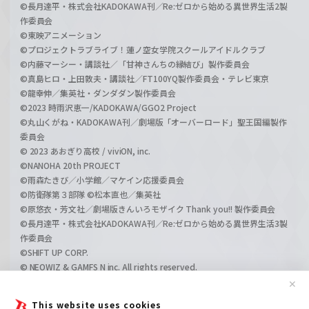
©長月達平・株式会社KADOKAWA刊／Re:ゼロから始める異世界生活2製
作委員会
©東映アニメーション
©プロジェクトラブライブ！蓮ノ空女学院スクールアイドルクラブ
©内藤マーシー・講談社／「甘神さんちの縁結び」製作委員会
©真島ヒロ・上田敦夫・講談社／FT100YQ製作委員会・テレビ東京
©龍幸伸／集英社・ダンダダン製作委員会
©2023 時雨沢恵一/KADOKAWA/GGO2 Project
©丸山くがね・KADOKAWA刊／劇場版「オーバーロード」聖王国編製作
委員会
© 2023 あおぎり高校 / viviON, inc.
©NANOHA 20th PROJECT
©雨森たきび／小学館／マケイン応援委員会
©防衛隊第３部隊 ©松本直也／集英社
©原悠衣・芳文社／劇場版きんいろモザイク Thank you!! 製作委員会
©長月達平・株式会社KADOKAWA刊／Re:ゼロから始める異世界生活3製
作委員会
©SHIFT UP CORP.
© NEOWIZ & GAMFS N inc. All rights reserved.
©ATLUS. ©SEGA.
✕
©GIRLS und PANZER Projekt
This website uses cookies