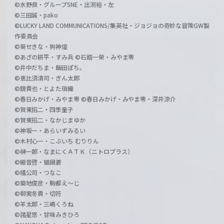
©水野良・グループSNE・出渕裕・左
©三田誠・pako
©LUCKY LAND COMMUNICATIONS/集英社・ジョジョの奇妙な冒険GW製
作委員会
©葵せきな・狗神煌
©あざの耕平・すみ兵 ©石踏一榮・みやま零
©井中だちま・飯田ぽち。
©恵比須清司・ぎん太郎
©鏡貴也・とよた瑣織
©春日みかげ・みやま零 ©春日みかげ・みやま零・深井涼介
©賀東招二・四季童子
©賀東招二・なかじまゆか
©神坂一・あらいずみるい
©木村心一・こぶいち むりりん
©榊一郎・なまにくＡＴＫ（ニトロプラス）
©細音啓・猫鍋蒼
©橘公司・つなこ
©築地俊彦・駒都え～じ
©柳実冬貴・切符
©羊太郎・三嶋くろね
©諸星悠・甘味みきひろ