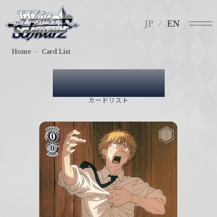
メ
ヴ
ニ
ァ
JP
EN
ュ
イ
ー
ス
Home
Card List
シ
ュ
Card List
ヴ
ァ
カードリスト
ル
ツ
｜
W
e
i
ß
S
c
h