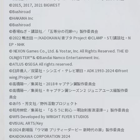
©2015, 2017, 2021 BIGWEST
©Bushiroad
©HAKAMA Inc
©Bushiroad
©春場ねぎ・講談社／「五等分の花嫁∽」製作委員会
©2022 鴨志田 一/KADOKAWA/青ブタ Project ©CLAMP・ST/講談社・N
EP・NHK
© NEXON Games Co., Ltd. & Yostar, Inc. All Rights Reserved. THE ID
OLM@STER™& ©Bandai Namco Entertainment Inc.
©ATLUS ©SEGA All rights reserved.
©臼井儀人／双葉社・シンエイ・テレビ朝日・ADK 1993-2024 ©Front
wing/Project GPT
©高橋陽一／集英社・2018キャプテン翼製作委員会
©高橋陽一／集英社・キャプテン翼シーズン２ ジュニアユース編製作委
員会
©あfろ・芳文社／野外活動プロジェクト
©和月伸宏／集英社・「るろうに剣心 －明治剣客浪漫譚－」製作委員会
©WFS Developed by WRIGHT FLYER STUDIOS
©VISUAL ARTS/Key
©2024 劇場版「ウマ娘 プリティーダービー 新時代の扉」製作委員会
©KADOKAWA CORPORATION 2024