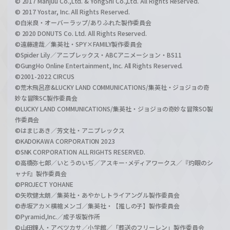
© 2017 Manjuu Co.,Ltd. & YongShi Co.,Ltd. All Rights Reserved.
© 2017 Yostar, Inc. All Rights Reserved.
©白米良・オーバーラップ/ありふれた製作委員会
© 2020 DONUTS Co. Ltd. All Rights Reserved.
©遠藤達哉／集英社・SPY×FAMILY製作委員会
©Spider Lily／アニプレックス・ABCアニメーション・BS11
©GungHo Online Entertainment, Inc. All Rights Reserved.
©2001-2022 CIRCUS
©荒木飛呂彦&LUCKY LAND COMMUNICATIONS/集英社・ジョジョの奇
妙な冒険SC製作委員会
©LUCKY LAND COMMUNICATIONS/集英社・ジョジョの奇妙な冒険SO製
作委員会
©はまじあき／芳文社・アニプレックス
©KADOKAWA CORPORATION 2023
©SNK CORPORATION ALL RIGHTS RESERVED.
©高橋弥七郎／いとうのいぢ／アスキー･メディアワークス／『灼眼のシ
ャナF』製作委員会
©PROJECT YOHANE
©矢吹健太朗／集英社・あやかしトライアングル製作委員会
©赤坂アカ×横槍メンゴ／集英社・【推しの子】製作委員会
©Pyramid,Inc.／成子坂製作所
©山田鐘人・アベツカサ／小学館／「葬送のフリーレン」製作委員会