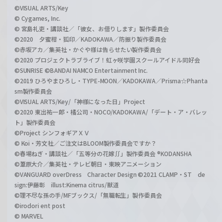
©VISUAL ARTS/Key
© Cygames, Inc.
© 宮島礼吏・講談社／「彼女、お借りします」製作委員会
©2020 夕蜜柑・狐印／KADOKAWA／防振り製作委員会
©赤坂アカ／集英社・かぐや様は告らせたい製作委員会
©2020 プロジェクトラブライブ！虹ヶ咲学園スクールアイドル同好会
©SUNRISE ©BANDAI NAMCO Entertainment Inc.
©2019 ひろやまひろし・TYPE-MOON／KADOKAWA／Prisma☆Phanta
sm製作委員会
©VISUAL ARTS/Key/「神様になった日」Project
©2020 東出祐一郎・橘公司・NOCO/KADOKAWA/「デート・ア・バレッ
ト」製作委員会
©Project シンフォギアＸＶ
© Koi・芳文社／ご注文はBLOOM製作委員会ですか？
©春場ねぎ・講談社／「五等分の花嫁∬」製作委員会 ®KODANSHA
©葦原大介／集英社・テレビ朝日・東映アニメーション
©VANGUARD overDress Character Design ©2021 CLAMP・ST de
sign:伊藤彰 illust:Kinema citrus/獣道
©理不尽な孫の手/MFブックス/「無職転生」製作委員会
©irodori ent post
© MARVEL