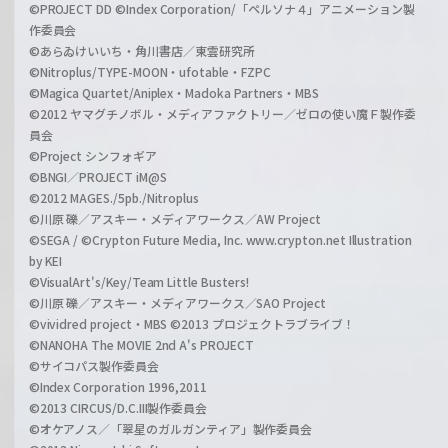
©PROJECT DD ©Index Corporation/「ペルソナ４」アニメーション製
作委員会
©あらゐけいいち・角川書店／東雲研究所
©Nitroplus/TYPE-MOON・ufotable・FZPC
©Magica Quartet/Aniplex・Madoka Partners・MBS
©2012 ヤマグチノボル・メディアファクトリー／ゼロの使い魔Ｆ製作委
員会
©Project シンフォギア
©BNGI／PROJECT iM@S
©2012 MAGES./5pb./Nitroplus
©川原 礫／アスキー・メディアワークス／AW Project
©SEGA / ©Crypton Future Media, Inc. www.crypton.net Illustration
by KEI
©VisualArt's/Key/Team Little Busters!
©川原 礫／アスキー・メディアワークス／SAO Project
©vividred project・MBS ©2013 プロジェクトラブライブ！
©NANOHA The MOVIE 2nd A's PROJECT
©サイコパス製作委員会
©Index Corporation 1996,2011
©2013 CIRCUS/D.C.III製作委員会
©オケアノス／「翠星のガルガンティア」製作委員会