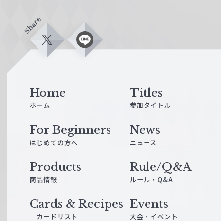
Share
X
L
i
n
e
Home
Titles
ホーム
参加タイトル
For Beginners
News
はじめての方へ
ニュース
Products
Rule/Q&A
商品情報
ルール・Q&A
Cards & Recipes
Events
カードリスト
大会・イベント