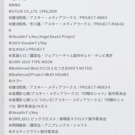
©BNGI
©ATLUS CO.,LTD. 1996,2008
©鎌池和馬／アスキー・メディアワークス／PROJECT-INDEX
©鎌池和馬／冬川基／アスキー・メディアワークス／PROJECT-RAILGU
N
©VisualArt's/Key/Angel Beats! Project
©2010 Visualart's/Key
©なのはA's PROJECT
©真島ヒロ／講談社・フェアリーテイル製作ギルド・テレビ東京
©1999-2010 TYPE-MOON
©Bushiroad illust:たにはらなつき(EDEN'S NOTES)
©Bushiroad/Project MILKY HOLMES
©カラー
©鎌池和馬／アスキー・メディアワークス／PROJECT-INDEX II
©高橋弥七郎/アスキー・メディアワークス/『灼眼のシャナ』製作委員会
©高橋弥七郎/いとうのいぢ/アスキー・メディアワークス/『灼眼のシャ
ナII』製作委員会/ＭＢＳ
©VisualArt's/Key
©2009,2011 ビックウエスト／劇場版マクロスＦ製作委員会
©西尾維新／講談社・アニプレックス・シャフト
©ギルティクラウン製作委員会