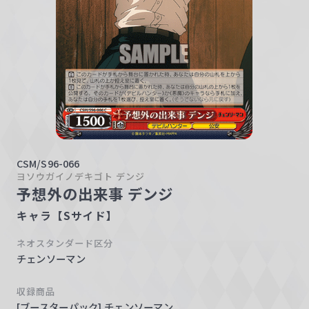
w
a
r
z
CSM/S96-066
ヨソウガイノデキゴト デンジ
予想外の出来事 デンジ
キャラ【Sサイド】
ネオスタンダード区分
チェンソーマン
収録商品
[ブースターパック] チェンソーマン