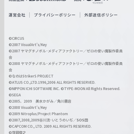
ß
e
S
O
運営会社
プライバシーポリシー
外部送信ポリシー
c
f
h
f
w
i
a
©CIRCUS
c
©2007 VisualArt's/Key
r
i
©2007 ヤマグチノボル･メディアファクトリー／ゼロの使い魔製作委員
z
会
a
©2008 ヤマグチノボル･メディアファクトリー／ゼロの使い魔製作委員
l
会
C
©なのはStrikerS PROJECT
h
©ATLUS CO.,LTD.1996,2006 ALL RIGHTS RESERVED.
a
©NIPPON ICHI SOFTWARE INC. ©TYPE-MOON All Rights Reserved.
n
©SEGA
©2005、2009 美水かがみ／角川書店
n
©2008 VisualArt's/Key
e
©2009 Nitroplus/Project Phantom
l
©2007,2008,2009谷川流･いとうのいぢ／
SOS団
©CAPCOM CO., LTD. 2009 ALL RIGHTS RESERVED.
©窪岡俊之