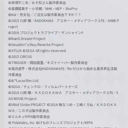
©赤塚不二夫／おそ松さん製作委員会
©高橋留美子・小学館／NHK・NEP・ShoPro
©Koi・芳文社／ご注文は製作委員会ですか？？
©2015 川原 礫／KADOKAWA アスキー・メディアワークス刊／AWIB P
roject
©2016 プロジェクトラブライブ！サンシャイン!!
©BanG Dream! Project
©VisualArt's/Key/Rewrite Project
©ATLUS ©SEGA All rights reserved.
©2015 CIRCUS
©TRIGGER・岡田麿里／キズナイーバー製作委員会
©長月達平・株式会社KADOKAWA刊／Re:ゼロから始める異世界生活製
作委員会
©&™Lucasfilm Ltd.
©SEGA／チェンクロ・フィルムパートナーズ
©2016 川原 礫／ＫＡＤＯＫＡＷＡ アスキー・メディアワークス刊／S
AO MOVIE Project
©ViVid Strike PROJECT ©2016 暁なつめ・三嶋くろね／ＫＡＤＯＫＡ
ＷＡ／このすば製作委員会
©ミルキィFFPN製作委員会
© Pokelabo, Inc. ©けものフレンズプロジェクト/KFPA