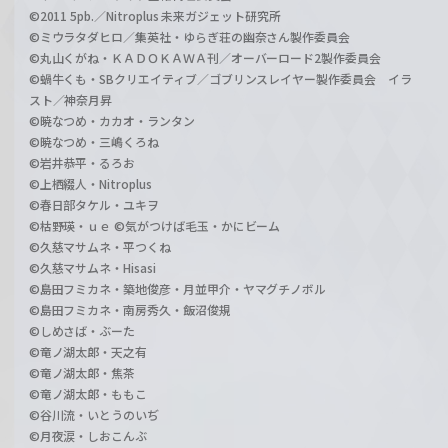
©2011 5pb.／Nitroplus 未来ガジェット研究所
©ミウラタダヒロ／集英社・ゆらぎ荘の幽奈さん製作委員会
©丸山くがね・ＫＡＤＯＫＡＷＡ刊／オーバーロード2製作委員会
©蝸牛くも・SBクリエイティブ／ゴブリンスレイヤー製作委員会 イラ
スト／神奈月昇
©暁なつめ・カカオ・ランタン
©暁なつめ・三嶋くろね
©岩井恭平・るろお
©上栖綴人・Nitroplus
©春日部タケル・ユキヲ
©枯野瑛・ｕｅ ©気がつけば毛玉・かにビーム
©久慈マサムネ・平つくね
©久慈マサムネ・Hisasi
©島田フミカネ・築地俊彦・月並甲介・ヤマグチノボル
©島田フミカネ・南房秀久・飯沼俊規
©しめさば・ぶーた
©竜ノ湖太郎・天之有
©竜ノ湖太郎・焦茶
©竜ノ湖太郎・ももこ
©谷川流・いとうのいぢ
©月夜涙・しおこんぶ