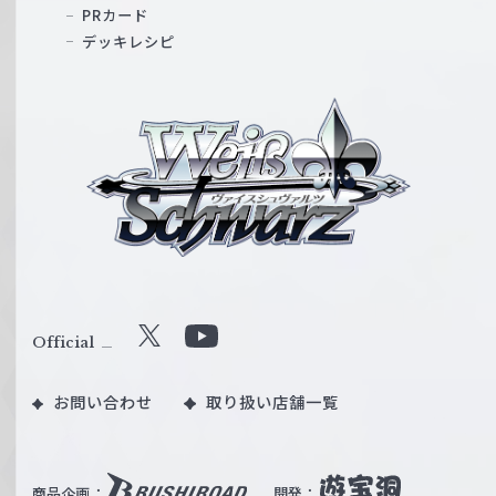
PRカード
デッキレシピ
ヴ
ァ
イ
ス
シ
ュ
ヴ
ァ
ル
Official
X
Y
ツ
o
｜
お問い合わせ
取り扱い店舗一覧
u
W
T
e
u
i
b
商品企画：
開発：