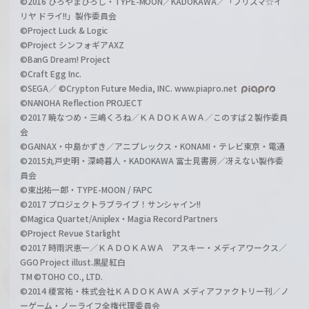
©2016 ひろやまひろし・TYPE-MOON／KADOKAWA／「プリズマ☆イ
リヤ ドライ!!」製作委員会
©Project Luck & Logic
©Project シンフォギアAXZ
©BanG Dream! Project
©Craft Egg Inc.
©SEGA／ ©Crypton Future Media, INC. www.piapro.net
©NANOHA Reflection PROJECT
©2017 暁なつめ・三嶋くろね／ＫＡＤＯＫＡＷＡ／このすば２製作委員
会
©GAINAX・中島かずき／アニプレックス・KONAMI・テレビ東京・電通
©2015丸戸史明・深崎暮人・KADOKAWA 富士見書房／冴えない製作委
員会
©東出祐一郎・TYPE-MOON / FAPC
©2017 プロジェクトラブライブ！サンシャイン!!
©Magica Quartet/Aniplex・Magia Record Partners
©Project Revue Starlight
©2017 時雨沢恵一／ＫＡＤＯＫＡＷＡ アスキー・メディアワークス／
GGO Project illust.黒星紅白
TM ©TOHO CO., LTD.
©2014 榎宮祐・株式会社ＫＡＤＯＫＡＷＡ メディアファクトリー刊／ノ
ーゲーム・ノーライフ全権代理委員会