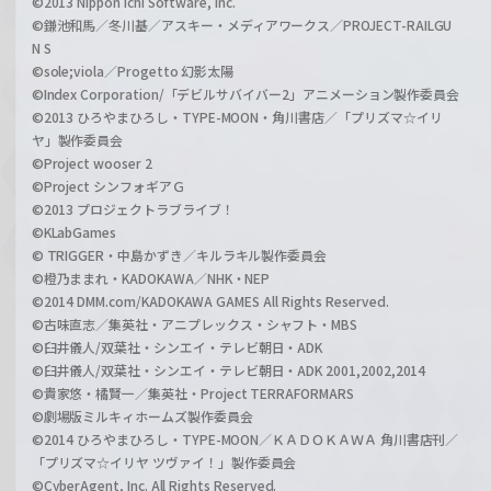
©2013 Nippon Ichi Software, Inc.
©鎌池和馬／冬川基／アスキー・メディアワークス／PROJECT-RAILGU
N S
©sole;viola／Progetto 幻影太陽
©Index Corporation/「デビルサバイバー2」アニメーション製作委員会
©2013 ひろやまひろし・TYPE-MOON・角川書店／「プリズマ☆イリ
ヤ」製作委員会
©Project wooser 2
©Project シンフォギアＧ
©2013 プロジェクトラブライブ！
©KLabGames
© TRIGGER・中島かずき／キルラキル製作委員会
©橙乃ままれ・KADOKAWA／NHK・NEP
©2014 DMM.com/KADOKAWA GAMES All Rights Reserved.
©古味直志／集英社・アニプレックス・シャフト・MBS
©臼井儀人/双葉社・シンエイ・テレビ朝日・ADK
©臼井儀人/双葉社・シンエイ・テレビ朝日・ADK 2001,2002,2014
©貴家悠・橘賢一／集英社・Project TERRAFORMARS
©劇場版ミルキィホームズ製作委員会
©2014 ひろやまひろし・TYPE-MOON／ＫＡＤＯＫＡＷＡ 角川書店刊／
「プリズマ☆イリヤ ツヴァイ！」製作委員会
©CyberAgent, Inc. All Rights Reserved.