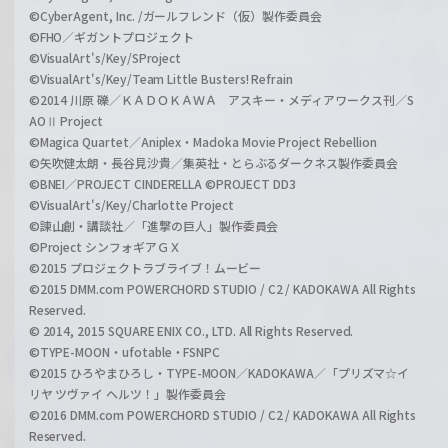
©CyberAgent, Inc. /ガールフレンド（仮）製作委員会
©FHO／ギガントプロジェクト
©VisualArt's/Key/SProject
©VisualArt's/Key/Team Little Busters! Refrain
©2014 川原 礫／ＫＡＤＯＫＡＷＡ アスキー・メディアワークス刊／S
AOⅡ Project
©Magica Quartet／Aniplex・Madoka Movie Project Rebellion
©矢吹健太朗・長谷見沙貴／集英社・とらぶるダークネス製作委員会
©BNEI／PROJECT CINDERELLA ©PROJECT DD3
©VisualArt's/Key/Charlotte Project
©諫山創・講談社／「進撃の巨人」製作委員会
©Project シンフォギアＧＸ
©2015 プロジェクトラブライブ！ムービー
©2015 DMM.com POWERCHORD STUDIO / C2 / KADOKAWA All Rights
Reserved.
© 2014, 2015 SQUARE ENIX CO., LTD. All Rights Reserved.
©TYPE-MOON・ufotable・FSNPC
©2015 ひろやまひろし・TYPE-MOON／KADOKAWA／「プリズマ☆イ
リヤ ツヴァイ ヘルツ！」製作委員会
©2016 DMM.com POWERCHORD STUDIO / C2 / KADOKAWA All Rights
Reserved.