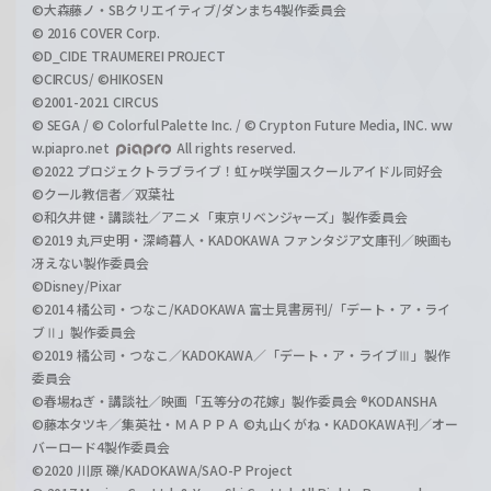
©大森藤ノ・SBクリエイティブ/ダンまち4製作委員会
© 2016 COVER Corp.
©D_CIDE TRAUMEREI PROJECT
©CIRCUS/ ©HIKOSEN
©2001-2021 CIRCUS
© SEGA / © Colorful Palette Inc. / © Crypton Future Media, INC. ww
w.piapro.net
All rights reserved.
©2022 プロジェクトラブライブ！虹ヶ咲学園スクールアイドル同好会
©クール教信者／双葉社
©和久井健・講談社／アニメ「東京リベンジャーズ」製作委員会
©2019 丸戸史明・深崎暮人・KADOKAWA ファンタジア文庫刊／映画も
冴えない製作委員会
©Disney/Pixar
©2014 橘公司・つなこ/KADOKAWA 富士見書房刊/「デート・ア・ライ
ブⅡ」製作委員会
©2019 橘公司・つなこ／KADOKAWA／「デート・ア・ライブⅢ」製作
委員会
©春場ねぎ・講談社／映画「五等分の花嫁」製作委員会 ®KODANSHA
©藤本タツキ／集英社・ＭＡＰＰＡ ©丸山くがね・KADOKAWA刊／オー
バーロード4製作委員会
©2020 川原 礫/KADOKAWA/SAO-P Project