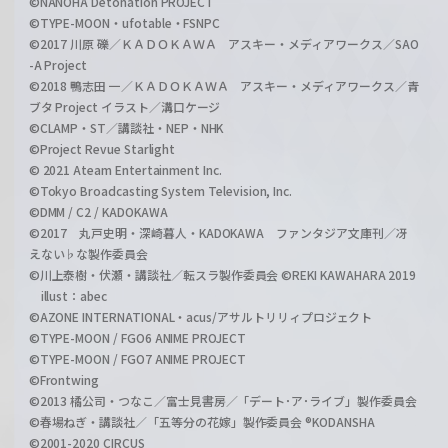
©NANOHA Detonation PROJECT
©TYPE-MOON・ufotable・FSNPC
©2017 川原 礫／ＫＡＤＯＫＡＷＡ アスキー・メディアワークス／SAO
-A Project
©2018 鴨志田 一／ＫＡＤＯＫＡＷＡ アスキー・メディアワークス／青
ブタ Project イラスト／溝口ケージ
©CLAMP・ST／講談社・NEP・NHK
©Project Revue Starlight
© 2021 Ateam Entertainment Inc.
©Tokyo Broadcasting System Television, Inc.
©DMM / C2 / KADOKAWA
©2017 丸戸史明・深崎暮人・KADOKAWA ファンタジア文庫刊／冴
えない♭な製作委員会
©川上泰樹・伏瀬・講談社／転スラ製作委員会 ©REKI KAWAHARA 2019
illust：abec
©AZONE INTERNATIONAL・acus/アサルトリリィプロジェクト
©TYPE-MOON / FGO6 ANIME PROJECT
©TYPE-MOON / FGO7 ANIME PROJECT
©Frontwing
©2013 橘公司・つなこ／富士見書房／「デート･ア･ライブ」製作委員会
©春場ねぎ・講談社／「五等分の花嫁」製作委員会 ®KODANSHA
©2001-2020 CIRCUS