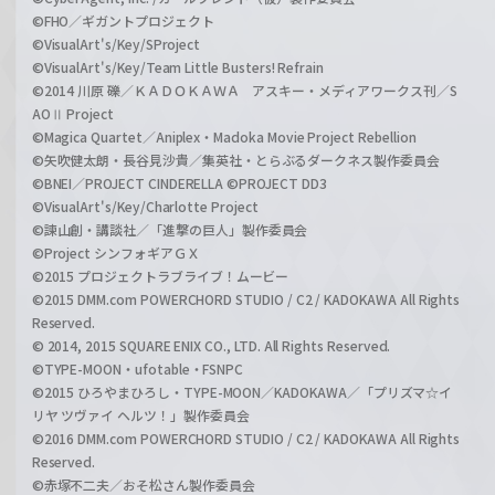
©FHO／ギガントプロジェクト
©VisualArt's/Key/SProject
©VisualArt's/Key/Team Little Busters! Refrain
©2014 川原 礫／ＫＡＤＯＫＡＷＡ アスキー・メディアワークス刊／S
AOⅡ Project
©Magica Quartet／Aniplex・Madoka Movie Project Rebellion
©矢吹健太朗・長谷見沙貴／集英社・とらぶるダークネス製作委員会
©BNEI／PROJECT CINDERELLA ©PROJECT DD3
©VisualArt's/Key/Charlotte Project
©諫山創・講談社／「進撃の巨人」製作委員会
©Project シンフォギアＧＸ
©2015 プロジェクトラブライブ！ムービー
©2015 DMM.com POWERCHORD STUDIO / C2 / KADOKAWA All Rights
Reserved.
© 2014, 2015 SQUARE ENIX CO., LTD. All Rights Reserved.
©TYPE-MOON・ufotable・FSNPC
©2015 ひろやまひろし・TYPE-MOON／KADOKAWA／「プリズマ☆イ
リヤ ツヴァイ ヘルツ！」製作委員会
©2016 DMM.com POWERCHORD STUDIO / C2 / KADOKAWA All Rights
Reserved.
©赤塚不二夫／おそ松さん製作委員会