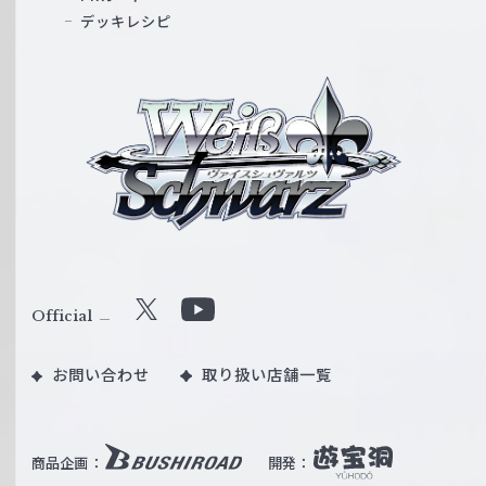
デッキレシピ
ヴ
ァ
イ
ス
シ
ュ
ヴ
ァ
ル
Official
X
Y
ツ
o
｜
お問い合わせ
取り扱い店舗一覧
u
W
T
e
u
i
b
商品企画：
開発：
ß
e