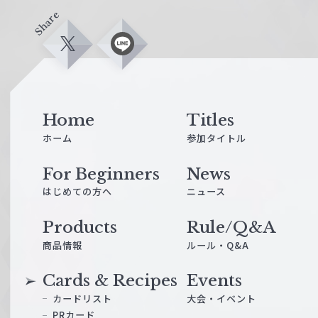
Share
X
L
i
n
e
Home
Titles
ホーム
参加タイトル
For Beginners
News
はじめての方へ
ニュース
Products
Rule/Q&A
商品情報
ルール・Q&A
Cards & Recipes
Events
カードリスト
大会・イベント
PRカード