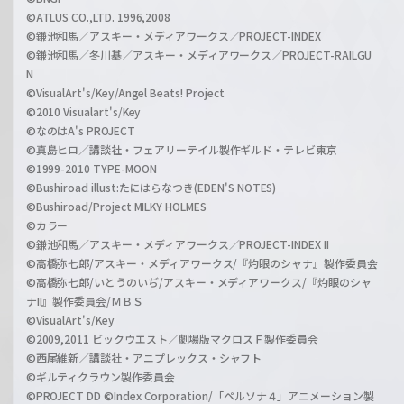
©ATLUS CO.,LTD. 1996,2008
©鎌池和馬／アスキー・メディアワークス／PROJECT-INDEX
©鎌池和馬／冬川基／アスキー・メディアワークス／PROJECT-RAILGU
N
©VisualArt's/Key/Angel Beats! Project
©2010 Visualart's/Key
©なのはA's PROJECT
©真島ヒロ／講談社・フェアリーテイル製作ギルド・テレビ東京
©1999-2010 TYPE-MOON
©Bushiroad illust:たにはらなつき(EDEN'S NOTES)
©Bushiroad/Project MILKY HOLMES
©カラー
©鎌池和馬／アスキー・メディアワークス／PROJECT-INDEX II
©高橋弥七郎/アスキー・メディアワークス/『灼眼のシャナ』製作委員会
©高橋弥七郎/いとうのいぢ/アスキー・メディアワークス/『灼眼のシャ
ナII』製作委員会/ＭＢＳ
©VisualArt's/Key
©2009,2011 ビックウエスト／劇場版マクロスＦ製作委員会
©西尾維新／講談社・アニプレックス・シャフト
©ギルティクラウン製作委員会
©PROJECT DD ©Index Corporation/「ペルソナ４」アニメーション製