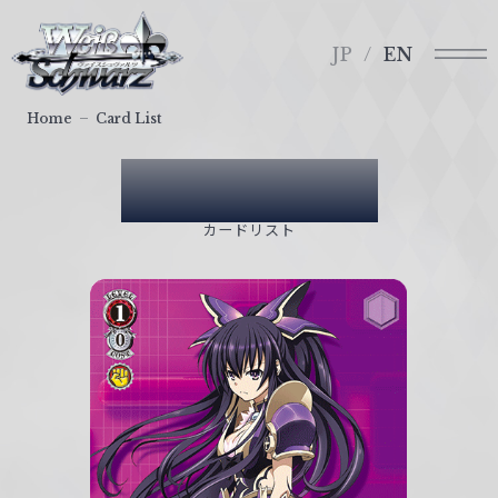
メ
ヴ
ニ
ァ
JP
EN
ュ
イ
ー
ス
Home
Card List
シ
ュ
Card List
ヴ
ァ
カードリスト
ル
ツ
｜
W
e
i
ß
S
c
h