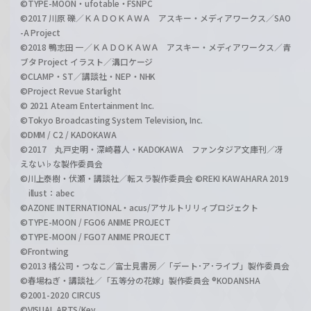
©TYPE-MOON・ufotable・FSNPC
©2017 川原 礫／ＫＡＤＯＫＡＷＡ アスキー・メディアワークス／SAO
-A Project
©2018 鴨志田 一／ＫＡＤＯＫＡＷＡ アスキー・メディアワークス／青
ブタ Project イラスト／溝口ケージ
©CLAMP・ST／講談社・NEP・NHK
©Project Revue Starlight
© 2021 Ateam Entertainment Inc.
©Tokyo Broadcasting System Television, Inc.
©DMM / C2 / KADOKAWA
©2017 丸戸史明・深崎暮人・KADOKAWA ファンタジア文庫刊／冴
えない♭な製作委員会
©川上泰樹・伏瀬・講談社／転スラ製作委員会 ©REKI KAWAHARA 2019
illust：abec
©AZONE INTERNATIONAL・acus/アサルトリリィプロジェクト
©TYPE-MOON / FGO6 ANIME PROJECT
©TYPE-MOON / FGO7 ANIME PROJECT
©Frontwing
©2013 橘公司・つなこ／富士見書房／「デート･ア･ライブ」製作委員会
©春場ねぎ・講談社／「五等分の花嫁」製作委員会 ®KODANSHA
©2001-2020 CIRCUS
©VISUAL ARTS/Key