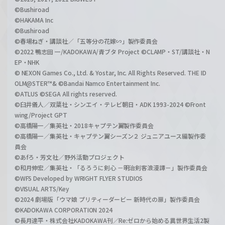
©Bushiroad
©HAKAMA Inc
©Bushiroad
©春場ねぎ・講談社／「五等分の花嫁∽」製作委員会
©2022 鴨志田 一/KADOKAWA/青ブタ Project ©CLAMP・ST/講談社・N
EP・NHK
© NEXON Games Co., Ltd. & Yostar, Inc. All Rights Reserved. THE ID
OLM@STER™& ©Bandai Namco Entertainment Inc.
©ATLUS ©SEGA All rights reserved.
©臼井儀人／双葉社・シンエイ・テレビ朝日・ADK 1993-2024 ©Front
wing/Project GPT
©高橋陽一／集英社・2018キャプテン翼製作委員会
©高橋陽一／集英社・キャプテン翼シーズン２ ジュニアユース編製作委
員会
©あfろ・芳文社／野外活動プロジェクト
©和月伸宏／集英社・「るろうに剣心 －明治剣客浪漫譚－」製作委員会
©WFS Developed by WRIGHT FLYER STUDIOS
©VISUAL ARTS/Key
©2024 劇場版「ウマ娘 プリティーダービー 新時代の扉」製作委員会
©KADOKAWA CORPORATION 2024
©長月達平・株式会社KADOKAWA刊／Re:ゼロから始める異世界生活2製