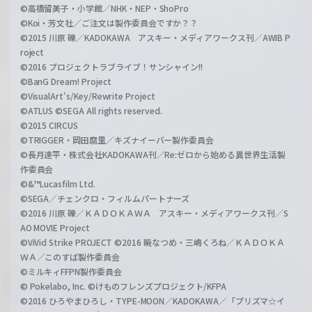
©高橋留美子・小学館／NHK・NEP・ShoPro
©Koi・芳文社／ご注文は製作委員会ですか？？
©2015 川原 礫／KADOKAWA アスキー・メディアワークス刊／AWIB P
roject
©2016 プロジェクトラブライブ！サンシャイン!!
©BanG Dream! Project
©VisualArt's/Key/Rewrite Project
©ATLUS ©SEGA All rights reserved.
©2015 CIRCUS
©TRIGGER・岡田麿里／キズナイーバー製作委員会
©長月達平・株式会社KADOKAWA刊／Re:ゼロから始める異世界生活製
作委員会
©&™Lucasfilm Ltd.
©SEGA／チェンクロ・フィルムパートナーズ
©2016 川原 礫／ＫＡＤＯＫＡＷＡ アスキー・メディアワークス刊／S
AO MOVIE Project
©ViVid Strike PROJECT ©2016 暁なつめ・三嶋くろね／ＫＡＤＯＫＡ
ＷＡ／このすば製作委員会
©ミルキィFFPN製作委員会
© Pokelabo, Inc. ©けものフレンズプロジェクト/KFPA
©2016 ひろやまひろし・TYPE-MOON／KADOKAWA／「プリズマ☆イ