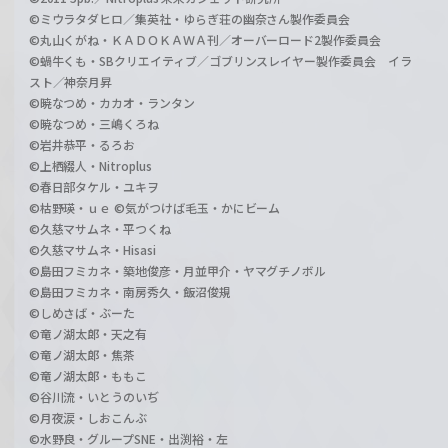
©ミウラタダヒロ／集英社・ゆらぎ荘の幽奈さん製作委員会
©丸山くがね・ＫＡＤＯＫＡＷＡ刊／オーバーロード2製作委員会
©蝸牛くも・SBクリエイティブ／ゴブリンスレイヤー製作委員会 イラ
スト／神奈月昇
©暁なつめ・カカオ・ランタン
©暁なつめ・三嶋くろね
©岩井恭平・るろお
©上栖綴人・Nitroplus
©春日部タケル・ユキヲ
©枯野瑛・ｕｅ ©気がつけば毛玉・かにビーム
©久慈マサムネ・平つくね
©久慈マサムネ・Hisasi
©島田フミカネ・築地俊彦・月並甲介・ヤマグチノボル
©島田フミカネ・南房秀久・飯沼俊規
©しめさば・ぶーた
©竜ノ湖太郎・天之有
©竜ノ湖太郎・焦茶
©竜ノ湖太郎・ももこ
©谷川流・いとうのいぢ
©月夜涙・しおこんぶ
©水野良・グループSNE・出渕裕・左