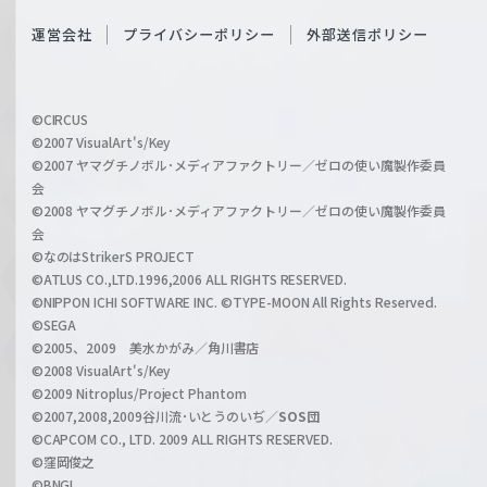
S
O
運営会社
プライバシーポリシー
外部送信ポリシー
c
f
h
f
w
i
a
©CIRCUS
c
©2007 VisualArt's/Key
r
i
©2007 ヤマグチノボル･メディアファクトリー／ゼロの使い魔製作委員
z
会
a
©2008 ヤマグチノボル･メディアファクトリー／ゼロの使い魔製作委員
l
会
C
©なのはStrikerS PROJECT
h
©ATLUS CO.,LTD.1996,2006 ALL RIGHTS RESERVED.
a
©NIPPON ICHI SOFTWARE INC. ©TYPE-MOON All Rights Reserved.
n
©SEGA
©2005、2009 美水かがみ／角川書店
n
©2008 VisualArt's/Key
e
©2009 Nitroplus/Project Phantom
l
©2007,2008,2009谷川流･いとうのいぢ／
SOS団
©CAPCOM CO., LTD. 2009 ALL RIGHTS RESERVED.
©窪岡俊之
©BNGI