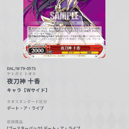
w
a
r
z
DAL/W79-057S
ヤトガミ トオカ
夜刀神 十香
キャラ【Wサイド】
ネオスタンダード区分
デート・ア・ライブ
収録商品
[ブースターパック] デート・ア・ライブ