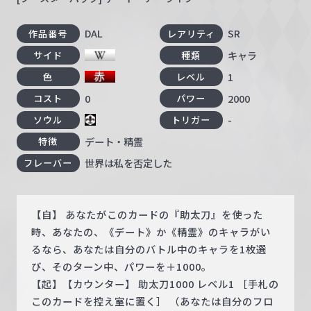
DAL
SR
作品番号
レアリティ
キャラ
サイド
種類
1
色
レベル
0
2000
コスト
パワー
-
ソウル
トリガー
デート・精霊
特徴
世界は私を否定した
フレーバー
【自】 あなたがこのカードの『助太刀』を使った
時、あなたの、《デート》か《精霊》のキャラがい
るなら、あなたは自分のバトル中のキャラを1枚選
び、そのターン中、パワーを＋1000。
【起】【カウンター】 助太刀1000 レベル1 ［手札の
このカードを控え室に置く］ （あなたは自分のフロ