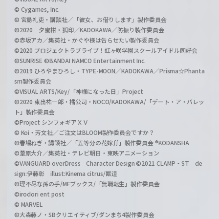
© Cygames, Inc.
© 宮島礼吏・講談社／「彼女、お借りします」製作委員会
©2020 夕蜜柑・狐印／KADOKAWA／防振り製作委員会
©赤坂アカ／集英社・かぐや様は告らせたい製作委員会
©2020 プロジェクトラブライブ！虹ヶ咲学園スクールアイドル同好会
©SUNRISE ©BANDAI NAMCO Entertainment Inc.
©2019 ひろやまひろし・TYPE-MOON／KADOKAWA／Prisma☆Phanta
sm製作委員会
©VISUAL ARTS/Key/「神様になった日」Project
©2020 東出祐一郎・橘公司・NOCO/KADOKAWA/「デート・ア・バレッ
ト」製作委員会
©Project シンフォギアＸＶ
© Koi・芳文社／ご注文はBLOOM製作委員会ですか？
©春場ねぎ・講談社／「五等分の花嫁∬」製作委員会 ®KODANSHA
©葦原大介／集英社・テレビ朝日・東映アニメーション
©VANGUARD overDress Character Design ©2021 CLAMP・ST de
sign:伊藤彰 illust:Kinema citrus/獣道
©理不尽な孫の手/MFブックス/「無職転生」製作委員会
©irodori ent post
© MARVEL
©大森藤ノ・SBクリエイティブ/ダンまち4製作委員会