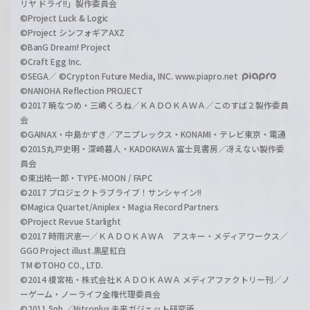
リヤ ドライ!!」製作委員会
©Project Luck & Logic
©Project シンフォギアAXZ
©BanG Dream! Project
©Craft Egg Inc.
©SEGA／ ©Crypton Future Media, INC. www.piapro.net
©NANOHA Reflection PROJECT
©2017 暁なつめ・三嶋くろね／ＫＡＤＯＫＡＷＡ／このすば２製作委員
会
©GAINAX・中島かずき／アニプレックス・KONAMI・テレビ東京・電通
©2015丸戸史明・深崎暮人・KADOKAWA 富士見書房／冴えない製作委
員会
©東出祐一郎・TYPE-MOON / FAPC
©2017 プロジェクトラブライブ！サンシャイン!!
©Magica Quartet/Aniplex・Magia Record Partners
©Project Revue Starlight
©2017 時雨沢恵一／ＫＡＤＯＫＡＷＡ アスキー・メディアワークス／
GGO Project illust.黒星紅白
TM ©TOHO CO., LTD.
©2014 榎宮祐・株式会社ＫＡＤＯＫＡＷＡ メディアファクトリー刊／ノ
ーゲーム・ノーライフ全権代理委員会
©2011 5pb.／Nitroplus 未来ガジェット研究所