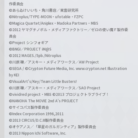
作委員会
©あらゐけいいち・角川書店／東雲研究所
©Nitroplus/TYPE-MOON・ufotable・FZPC
©Magica Quartet/Aniplex・Madoka Partners・MBS
©2012 ヤマグチノボル・メディアファクトリー／ゼロの使い魔Ｆ製作委
員会
©Project シンフォギア
©BNGI／PROJECT iM@S
©2012 MAGES./5pb./Nitroplus
©川原 礫／アスキー・メディアワークス／AW Project
©SEGA / ©Crypton Future Media, Inc. www.crypton.net Illustration
by KEI
©VisualArt's/Key/Team Little Busters!
©川原 礫／アスキー・メディアワークス／SAO Project
©vividred project・MBS ©2013 プロジェクトラブライブ！
©NANOHA The MOVIE 2nd A's PROJECT
©サイコパス製作委員会
©Index Corporation 1996,2011
©2013 CIRCUS/D.C.III製作委員会
©オケアノス／「翠星のガルガンティア」製作委員会
©2013 Nippon Ichi Software, Inc.