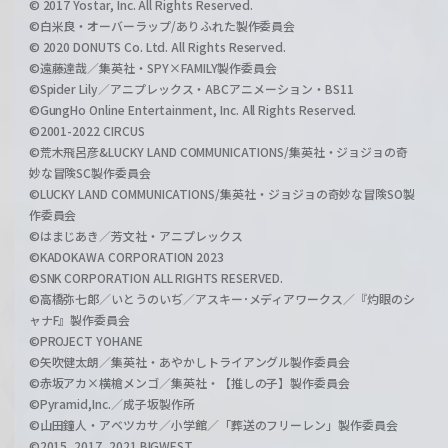
© 2017 Yostar, Inc. All Rights Reserved.
©白米良・オーバーラップ/ありふれた製作委員会
© 2020 DONUTS Co. Ltd. All Rights Reserved.
©遠藤達哉／集英社・SPY×FAMILY製作委員会
©Spider Lily／アニプレックス・ABCアニメーション・BS11
©GungHo Online Entertainment, Inc. All Rights Reserved.
©2001-2022 CIRCUS
©荒木飛呂彦&LUCKY LAND COMMUNICATIONS/集英社・ジョジョの奇
妙な冒険SC製作委員会
©LUCKY LAND COMMUNICATIONS/集英社・ジョジョの奇妙な冒険SO製
作委員会
©はまじあき／芳文社・アニプレックス
©KADOKAWA CORPORATION 2023
©SNK CORPORATION ALL RIGHTS RESERVED.
©高橋弥七郎／いとうのいぢ／アスキー･メディアワークス／『灼眼のシ
ャナF』製作委員会
©PROJECT YOHANE
©矢吹健太朗／集英社・あやかしトライアングル製作委員会
©赤坂アカ×横槍メンゴ／集英社・【推しの子】製作委員会
©Pyramid,Inc.／成子坂製作所
©山田鐘人・アベツカサ／小学館／「葬送のフリーレン」製作委員会
©2015, 2017, 2021 BIGWEST