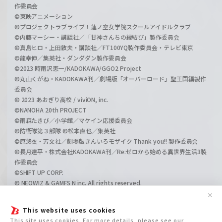
作委員会
©東映アニメーション
©プロジェクトラブライブ！蓮ノ空女学院スクールアイドルクラブ
©内藤マーシー・講談社／「甘神さんちの縁結び」製作委員会
©真島ヒロ・上田敦夫・講談社／FT100YQ製作委員会・テレビ東京
©龍幸伸／集英社・ダンダダン製作委員会
©2023 時雨沢恵一/KADOKAWA/GGO2 Project
©丸山くがね・KADOKAWA刊／劇場版「オーバーロード」聖王国編製作
委員会
© 2023 あおぎり高校 / viviON, inc.
©NANOHA 20th PROJECT
©雨森たきび／小学館／マケイン応援委員会
©防衛隊第３部隊 ©松本直也／集英社
©原悠衣・芳文社／劇場版きんいろモザイク Thank you!! 製作委員会
©長月達平・株式会社KADOKAWA刊／Re:ゼロから始める異世界生活3製
作委員会
©SHIFT UP CORP.
© NEOWIZ & GAMFS N inc. All rights reserved.
©ATLUS. ©SEGA.
✕
©GIRLS und PANZER Projekt
This website uses cookies
©GIRLS und PANZER Film Projekt
This site uses cookies. For more details, please see our