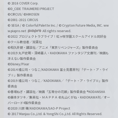
© 2016 COVER Corp.
©D_CIDE TRAUMEREI PROJECT
©CIRCUS/ ©HIKOSEN
©2001-2021 CIRCUS
© SEGA / © Colorful Palette Inc. / © Crypton Future Media, INC. ww
w.piapro.net
All rights reserved.
©2022 プロジェクトラブライブ！虹ヶ咲学園スクールアイドル同好会
©クール教信者／双葉社
©和久井健・講談社／アニメ「東京リベンジャーズ」製作委員会
©2019 丸戸史明・深崎暮人・KADOKAWA ファンタジア文庫刊／映画も
冴えない製作委員会
©Disney/Pixar
©2014 橘公司・つなこ/KADOKAWA 富士見書房刊/「デート・ア・ライ
ブⅡ」製作委員会
©2019 橘公司・つなこ／KADOKAWA／「デート・ア・ライブⅢ」製作
委員会
©春場ねぎ・講談社／映画「五等分の花嫁」製作委員会 ®KODANSHA
©藤本タツキ／集英社・ＭＡＰＰＡ ©丸山くがね・KADOKAWA刊／オー
バーロード4製作委員会
©2020 川原 礫/KADOKAWA/SAO-P Project
© 2017 Manjuu Co.,Ltd. & YongShi Co.,Ltd. All Rights Reserved.