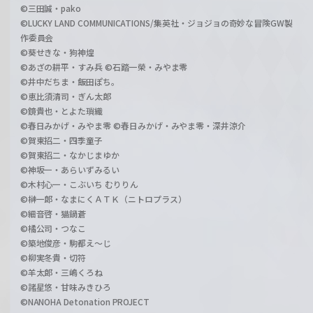
©三田誠・pako
©LUCKY LAND COMMUNICATIONS/集英社・ジョジョの奇妙な冒険GW製
作委員会
©葵せきな・狗神煌
©あざの耕平・すみ兵 ©石踏一榮・みやま零
©井中だちま・飯田ぽち。
©恵比須清司・ぎん太郎
©鏡貴也・とよた瑣織
©春日みかげ・みやま零 ©春日みかげ・みやま零・深井涼介
©賀東招二・四季童子
©賀東招二・なかじまゆか
©神坂一・あらいずみるい
©木村心一・こぶいち むりりん
©榊一郎・なまにくＡＴＫ（ニトロプラス）
©細音啓・猫鍋蒼
©橘公司・つなこ
©築地俊彦・駒都え～じ
©柳実冬貴・切符
©羊太郎・三嶋くろね
©諸星悠・甘味みきひろ
©NANOHA Detonation PROJECT