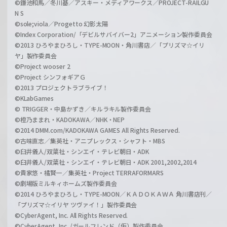
©鎌池和馬／冬川基／アスキー・メディアワークス／PROJECT-RAILGU
N S
©sole;viola／Progetto 幻影太陽
©Index Corporation/「デビルサバイバー2」アニメーション製作委員会
©2013 ひろやまひろし・TYPE-MOON・角川書店／「プリズマ☆イリ
ヤ」製作委員会
©Project wooser 2
©Project シンフォギアＧ
©2013 プロジェクトラブライブ！
©KLabGames
© TRIGGER・中島かずき／キルラキル製作委員会
©橙乃ままれ・KADOKAWA／NHK・NEP
©2014 DMM.com/KADOKAWA GAMES All Rights Reserved.
©古味直志／集英社・アニプレックス・シャフト・MBS
©臼井儀人/双葉社・シンエイ・テレビ朝日・ADK
©臼井儀人/双葉社・シンエイ・テレビ朝日・ADK 2001,2002,2014
©貴家悠・橘賢一／集英社・Project TERRAFORMARS
©劇場版ミルキィホームズ製作委員会
©2014 ひろやまひろし・TYPE-MOON／ＫＡＤＯＫＡＷＡ 角川書店刊／
「プリズマ☆イリヤ ツヴァイ！」製作委員会
©CyberAgent, Inc. All Rights Reserved.
©CyberAgent, Inc. /ガールフレンド（仮）製作委員会