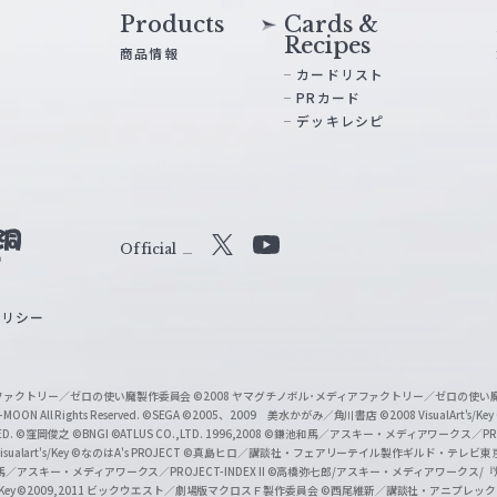
Products
Cards &
Recipes
商品情報
カードリスト
PRカード
デッキレシピ
Official
X
Y
o
ポリシー
u
T
u
ィアファクトリー／ゼロの使い魔製作委員会
©2008 ヤマグチノボル･メディアファクトリー／ゼロの使
b
MOON All Rights Reserved.
©SEGA
©2005、2009 美水かがみ／角川書店
©2008 VisualArt's/Key
ED.
©窪岡俊之
©BNGI
©ATLUS CO.,LTD. 1996,2008
©鎌池和馬／アスキー・メディアワークス／PROJE
e
sualart's/Key
©なのはA's PROJECT
©真島ヒロ／講談社・フェアリーテイル製作ギルド・テレビ東
／アスキー・メディアワークス／PROJECT-INDEX II
©高橋弥七郎/アスキー・メディアワークス/
O
/Key
©2009,2011 ビックウエスト／劇場版マクロスＦ製作委員会
©西尾維新／講談社・アニプレッ