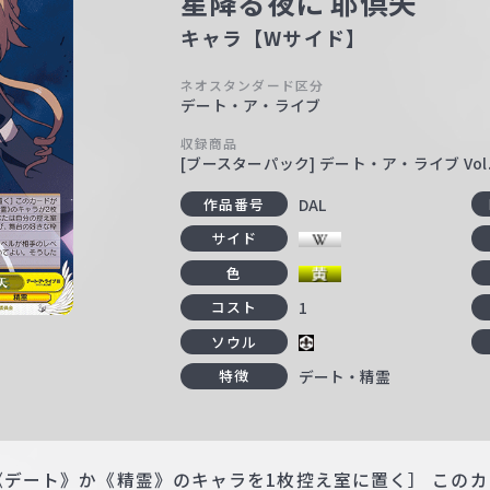
星降る夜に 耶倶矢
キャラ【Wサイド】
ネオスタンダード区分
デート・ア・ライブ
収録商品
[ブースターパック] デート・ア・ライブ Vol.
DAL
作品番号
サイド
色
1
コスト
ソウル
デート・精霊
特徴
、《デート》か《精霊》のキャラを1枚控え室に置く］ この