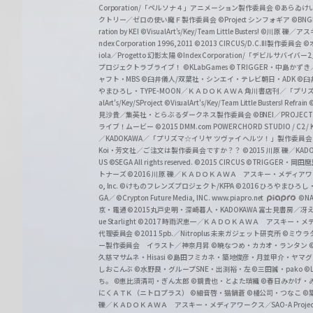
a
Corporation/「ペルソナ４」アニメーション製作委員会
©あらゐけ
クトリー／ゼロの使い魔Ｆ製作委員会
©Project シンフォギア
©BNG
r
ration by KEI
©VisualArt's/Key/Team Little Busters!
©川原 礫／アスキ
z
ndex Corporation 1996,2011
©2013 CIRCUS/D.C.III製作委員会
©
iola／Progetto 幻影太陽
©Index Corporation/「デビルサバ
プロジェクトラブライブ！
©KLabGames
© TRIGGER・中島か
ャフト・MBS
©臼井儀人/双葉社・シンエイ・テレビ朝日・ADK
©臼
やまひろし・TYPE-MOON／ＫＡＤＯＫＡＷＡ 角川書店刊／「プ
alArt's/Key/SProject
©VisualArt's/Key/Team Little Busters! Refrain
見沙貴／集英社・とらぶるダークネス製作委員会
©BNEI／PROJECT 
ライブ！ムービー
©2015 DMM.com POWERCHORD STUDIO / C2 / KA
／KADOKAWA／「プリズマ☆イリヤ ツヴァイ ヘルツ！」製作委員
Koi・芳文社／ご注文は製作委員会ですか？？
©2015 川原 礫／KA
US ©SEGA All rights reserved.
©2015 CIRCUS
©TRIGGER・岡
トナーズ
©2016 川原 礫／ＫＡＤＯＫＡＷＡ アスキー・メディアワークス刊
o, Inc. ©けものフレンズプロジェクト/KFPA
©2016 ひろやまひろし
GA／ ©Crypton Future Media, INC. www.piapro.net
©NA
京・電通
©2015丸戸史明・深崎暮人・KADOKAWA 富士見書房／
ue Starlight
©2017 時雨沢恵一／ＫＡＤＯＫＡＷＡ アスキー・メディアワー
代理委員会
©2011 5pb.／Nitroplus 未来ガジェット研究所
©ミウラ
ー製作委員会 イラスト／神奈月昇
©暁なつめ・カカオ・ランタン
久慈マサムネ・Hisasi
©島田フミカネ・築地俊彦・月並甲介・ヤマ
しおこんぶ
©水野良・グループSNE・出渕裕・左
©三田誠・pako
©
ち。
©恵比須清司・ぎん太郎
©鏡貴也・とよた瑣織
©春日みかげ・
にくＡＴＫ（ニトロプラス）
©細音啓・猫鍋蒼
©橘公司・つなこ
©
礫／ＫＡＤＯＫＡＷＡ アスキー・メディアワークス／SAO-A Projec