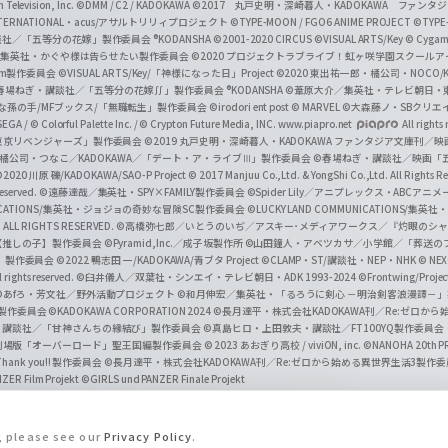
Television, Inc.
©DMM / C2 / KADOKAWA
©2017 丸戸史明・深崎暮人・KADOKAWA ファン
INTERNATIONAL・acus/アサルトリリィプロジェクト
©TYPE-MOON / FGO6 ANIME PROJECT
©TYPE
社／「五等分の花嫁」製作委員会 ®KODANSHA
©2001-2020 CIRCUS
©VISUAL ARTS/Key
© Cygame
／集英社・かぐや様は告らせたい製作委員会
©2020 プロジェクトラブライブ！虹ヶ咲学園スクール
asm製作委員会
©VISUAL ARTS/Key/「神様になった日」Project
©2020 東出祐一郎・橘公司・NOCO
春場ねぎ・講談社／「五等分の花嫁∬」製作委員会 ®KODANSHA
©葦原大介／集英社・テレビ朝日・
な孫の手/MFブックス/「無職転生」製作委員会
©irodori ent post
© MARVEL
©大森藤ノ・SBクリエ
EGA / © Colorful Palette Inc. / © Crypton Future Media, INC. www.piapro.net
All rights
東京リベンジャーズ」製作委員会
©2019 丸戸史明・深崎暮人・KADOKAWA ファンタジア文庫刊
9 橘公司・つなこ／KADOKAWA／「デート・ア・ライブⅢ」製作委員会
©春場ねぎ・講談社／映画「五等
2020 川原 礫/KADOKAWA/SAO-P Project
© 2017 Manjuu Co.,Ltd. & YongShi Co.,Ltd. All Rights R
eserved.
©遠藤達哉／集英社・SPY×FAMILY製作委員会
©Spider Lily／アニプレックス・ABCアニ
UNICATIONS/集英社・ジョジョの奇妙な冒険SC製作委員会
©LUCKY LAND COMMUNICATIONS
ALL RIGHTS RESERVED.
©高橋弥七郎／いとうのいぢ／アスキー･メディアワークス／『灼眼のシャ
【推しの子】製作委員会
©Pyramid,Inc.／成子坂製作所
©山田鐘人・アベツカサ／小学館／「葬送の
」製作委員会
©2022 鴨志田 一/KADOKAWA/青ブタ Project ©CLAMP・ST/講談社・NEP・NHK
© NEXO
rights reserved.
©臼井儀人／双葉社・シンエイ・テレビ朝日・ADK 1993-2024 ©Frontwing/Projec
©あfろ・芳文社／野外活動プロジェクト
©和月伸宏／集英社・「るろうに剣心 －明治剣客浪漫譚－
」製作委員会
©KADOKAWA CORPORATION 2024
©長月達平・株式会社KADOKAWA刊／Re:ゼロか
・講談社／「甘神さんちの縁結び」製作委員会
©真島ヒロ・上田敦夫・講談社／FT100YQ製作委員
／劇場版「オーバーロード」聖王国編製作委員会
© 2023 あおぎり高校 / viviON, inc.
©NANOHA 20th 
k you!! 製作委員会
©長月達平・株式会社KADOKAWA刊／Re:ゼロから始める異世界生活3製作
ZER Film Projekt
©GIRLS und PANZER Finale Projekt
s, please see our
Privacy Policy
.