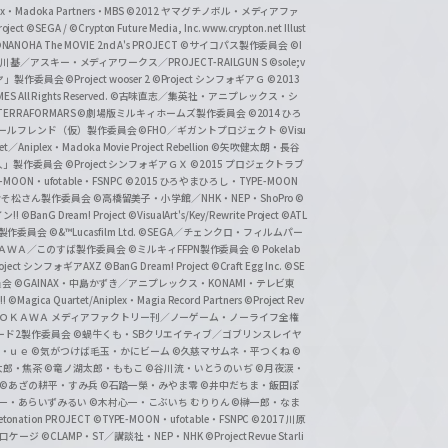
lex・Madoka Partners・MBS
©2012 ヤマグチノボル・メディアファ
ject
©SEGA / ©Crypton Future Media, Inc. www.crypton.net Illust
NANOHA The MOVIE 2nd A's PROJECT
©サイコパス製作委員会
©I
基／アスキー・メディアワークス／PROJECT-RAILGUN S
©sole;v
リヤ」製作委員会
©Project wooser 2
©Project シンフォギアＧ
©2013
 All Rights Reserved.
©古味直志／集英社・アニプレックス・シ
ERRAFORMARS
©劇場版ミルキィホームズ製作委員会
©2014 ひろ
nc. /ガールフレンド（仮）製作委員会
©FHO／ギガントプロジェクト
©Visu
et／Aniplex・Madoka Movie Project Rebellion
©矢吹健太朗・長谷
人」製作委員会
©Project シンフォギアＧＸ
©2015 プロジェクトラブ
-MOON・ufotable・FSNPC
©2015 ひろやまひろし・TYPE-MOON
おそ松さん製作委員会
©高橋留美子・小学館／NHK・NEP・ShoPro
©
ン!!
©BanG Dream! Project
©VisualArt's/Key/Rewrite Project
©ATL
活製作委員会
©&™Lucasfilm Ltd.
©SEGA／チェンクロ・フィルムパー
ＡＤＯＫＡＷＡ／このすば製作委員会
©ミルキィFFPN製作委員会
© Pokelab
roject シンフォギアAXZ
©BanG Dream! Project
©Craft Egg Inc.
©SE
員会
©GAINAX・中島かずき／アニプレックス・KONAMI・テレビ東
!
©Magica Quartet/Aniplex・Magia Record Partners
©Project Rev
ＡＤＯＫＡＷＡ メディアファクトリー刊／ノーゲーム・ノーライフ全権
ード2製作委員会
©蝸牛くも・SBクリエイティブ／ゴブリンスレイヤ
・ｕｅ ©気がつけば毛玉・かにビーム
©久慈マサムネ・平つくね
©
太郎・焦茶
©竜ノ湖太郎・ももこ
©谷川流・いとうのいぢ
©月夜涙・
©あざの耕平・すみ兵 ©石踏一榮・みやま零
©井中だちま・飯田ぽ
一・あらいずみるい
©木村心一・こぶいち むりりん
©榊一郎・なま
tonation PROJECT
©TYPE-MOON・ufotable・FSNPC
©2017 川原
溝口ケージ
©CLAMP・ST／講談社・NEP・NHK
©Project Revue Starli