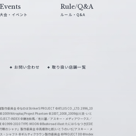
Events
Rule/Q&A
大会・イベント
ルール・Q&A
お問い合わせ
取り扱い店舗一覧
い魔製作委員会
©なのはStrikerS PROJECT
©ATLUS CO.,LTD.1996,20
©2009 Nitroplus/Project Phantom
©2007,2008,2009谷川流･いと
CT-INDEX
©鎌池和馬／冬川基／アスキー・メディアワークス／
京
©1999-2010 TYPE-MOON
©Bushiroad illust:たにはらなつき(EDE
『灼眼のシャナ』製作委員会
©高橋弥七郎/いとうのいぢ/アスキー・メ
クス・シャフト
©ギルティクラウン製作委員会
©PROJECT DD ©Index