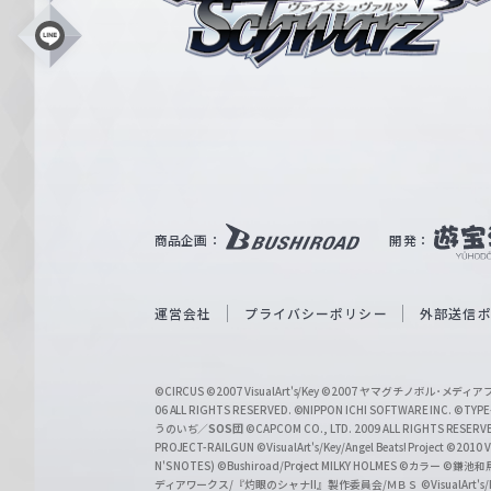
ス
シ
L
i
ュ
n
e
ヴ
ァ
ル
ツ
｜
商品企画：
開発：
W
e
i
運営会社
プライバシーポリシー
外部送信
ß
S
©CIRCUS
©2007 VisualArt's/Key
©2007 ヤマグチノボル･メデ
c
06 ALL RIGHTS RESERVED.
©NIPPON ICHI SOFTWARE INC. ©TYPE-
うのいぢ／
SOS団
©CAPCOM CO., LTD. 2009 ALL RIGHTS RESERV
h
PROJECT-RAILGUN
©VisualArt's/Key/Angel Beats! Project
©2010 Vi
w
N'S NOTES)
©Bushiroad/Project MILKY HOLMES
©カラー
©鎌池和馬
ディアワークス/『灼眼のシャナII』製作委員会/ＭＢＳ
©VisualArt's