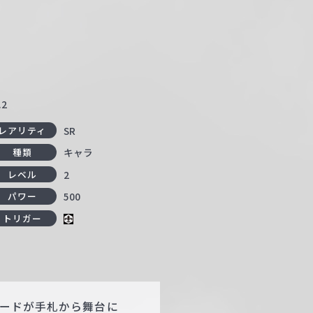
2
SR
レアリティ
キャラ
種類
2
レベル
500
パワー
トリガー
カードが手札から舞台に