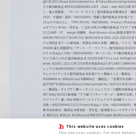
ght
© 2021 Ateam Entertainment Inc.
©Tokyo Broadcasting System 
スラ製作委員会 ©REKI KAWAHARA 2019 illust：abec
©AZONE 
こ／富士見書房／「デート･ア･ライブ」製作委員会
©春場ねぎ・講談
2020 夕蜜柑・狐印／KADOKAWA／防振り製作委員会
©赤坂アカ
19 ひろやまひろし・TYPE-MOON／KADOKAWA／Prisma☆Phant
ォギアＸＶ
© Koi・芳文社／ご注文はBLOOM製作委員会ですか？
©
21 CLAMP・ST design:伊藤彰 illust:Kinema citrus/獣道
©理不尽
UMEREI PROJECT
©CIRCUS/ ©HIKOSEN
©2001-2021 CIRCUS
© S
ドル同好会
©クール教信者／双葉社
©和久井健・講談社／アニメ「
OKAWA 富士見書房刊/「デート・ア・ライブⅡ」製作委員会
©201
ＰＰＡ ©丸山くがね・KADOKAWA刊／オーバーロード4製作委員会
©
ラップ/ありふれた製作委員会
© 2020 DONUTS Co. Ltd. All Rights R
erved.
©2001-2022 CIRCUS
©荒木飛呂彦&LUCKY LAND COMM
レックス
©KADOKAWA CORPORATION 2023
©SNK CORPORATION 
かしトライアングル製作委員会
©赤坂アカ×横槍メンゴ／集英社・
©HAKAMA Inc
©Bushiroad
©春場ねぎ・講談社／「五等分の花嫁∽
@STER™& ©Bandai Namco Entertainment Inc.
©ATLUS ©SEGA All 
一／集英社・キャプテン翼シーズン２ ジュニアユース編製作委員会
ARTS/Key
©2024 劇場版「ウマ娘 プリティーダービー 新時代の扉
ラブライブ！蓮ノ空女学院スクールアイドルクラブ
©内藤マーシー
沢恵一/KADOKAWA/GGO2 Project
©丸山くがね・KADOKAWA刊
隊 ©松本直也／集英社
©原悠衣・芳文社／劇場版きんいろモザイク Than
d.
©ATLUS. ©SEGA.
©GIRLS und PANZER Projekt
©GIRLS und PAN
This website uses cookies
This site uses cookies. For more detail