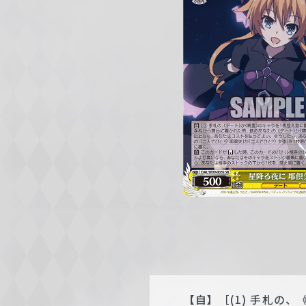
c
h
w
a
r
z
【自】［(1) 手札の