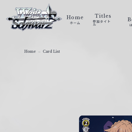
ヴ
ァ
Titles
Home
B
参加タイト
ホーム
イ
ル
ス
シ
ュ
Home
Card List
ヴ
ァ
ル
ツ
｜
W
e
i
ß
S