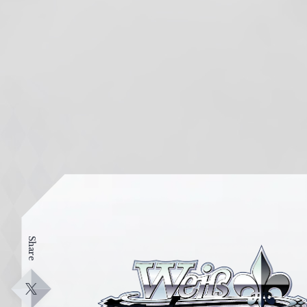
Share
ヴ
ァ
イ
X