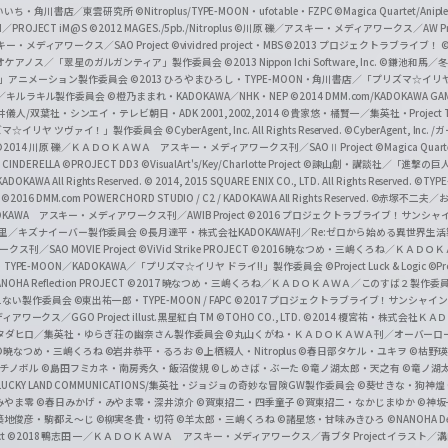
f
いいち・角川書店／東雲研究所
©Nitroplus/TYPE-MOON・ufotable・FZPC
©Magica Quartet/Anip
I／PROJECT iM@S
©2012 MAGES./5pb./Nitroplus
©川原 礫／アスキー・メディアワークス／AW Pro
f
ー・メディアワークス／SAO Project
©vividred project・MBS ©2013 プロジェクトラブライブ！
©
i
オケアノス／「翠星のガルガンティア」製作委員会
©2013 Nippon Ichi Software, Inc.
©鎌池和馬／冬川
イバー2」アニメーション製作委員会
©2013 ひろやまひろし・TYPE-MOON・角川書店／「プリズマ☆イ
c
ずき／キルラキル製作委員会
©橙乃ままれ・KADOKAWA／NHK・NEP
©2014 DMM.com/KADOKAWA GAMES
井儀人/双葉社・シンエイ・テレビ朝日・ADK 2001,2002,2014
©貴家悠・橘賢一／集英社・Project T
i
リズマ☆イリヤ ツヴァイ！」製作委員会
©CyberAgent, Inc. All Rights Reserved.
©CyberAgent, I
a
©2014 川原 礫／ＫＡＤＯＫＡＷＡ アスキー・メディアワークス刊／SAOⅡ Project
©Magica Quart
CINDERELLA ©PROJECT DD3
©VisualArt's/Key/Charlotte Project
©諫山創・講談社／「進撃の巨
l
DOKAWA All Rights Reserved.
© 2014, 2015 SQUARE ENIX CO., LTD. All Rights Reserved.
©TYPE
会
©2016 DMM.com POWERCHORD STUDIO / C2 / KADOKAWA All Rights Reserved.
©赤塚不二夫／
C
DOKAWA アスキー・メディアワークス刊／AWIB Project
©2016 プロジェクトラブライブ！サンシャイ
h
田麿里／キズナイーバー製作委員会
©長月達平・株式会社KADOKAWA刊／Re:ゼロから始める異世界生
／SAO MOVIE Project
©ViVid Strike PROJECT ©2016 暁なつめ・三嶋くろね／Ｋ
a
・TYPE-MOON／KADOKAWA／「プリズマ☆イリヤ ドライ!!」製作委員会
©Project Luck & Logic
©P
NOHA Reflection PROJECT
©2017 暁なつめ・三嶋くろね／ＫＡＤＯＫＡＷＡ／このすば２製作委
n
冴えない製作委員会
©東出祐一郎・TYPE-MOON / FAPC
©2017 プロジェクトラブライブ！サンシャイン!
n
クス／GGO Project illust.黒星紅白
TM ©TOHO CO., LTD.
©2014 榎宮祐・株式会社Ｋ
タダヒロ／集英社・ゆらぎ荘の幽奈さん製作委員会
©丸山くがね・ＫＡＤＯＫＡＷＡ刊／オーバーロ
e
©暁なつめ・三嶋くろね
©岩井恭平・るろお
©上栖綴人・Nitroplus
©春日部タケル・ユキヲ
©枯野瑛
グチノボル
©島田フミカネ・南房秀久・飯沼俊規
©しめさば・ぶーた
©竜ノ湖太郎・天之有
©竜ノ湖
l
LUCKY LAND COMMUNICATIONS/集英社・ジョジョの奇妙な冒険GW製作委員会
©葵せきな・狗神煌
みやま零 ©春日みかげ・みやま零・深井涼介
©賀東招二・四季童子
©賀東招二・なかじまゆか
©神坂
築地俊彦・駒都え～じ
©柳実冬貴・切符
©羊太郎・三嶋くろね
©諸星悠・甘味みきひろ
©NANOHA De
t
©2018 鴨志田 一／ＫＡＤＯＫＡＷＡ アスキー・メディアワークス／青ブタ Project イラスト／