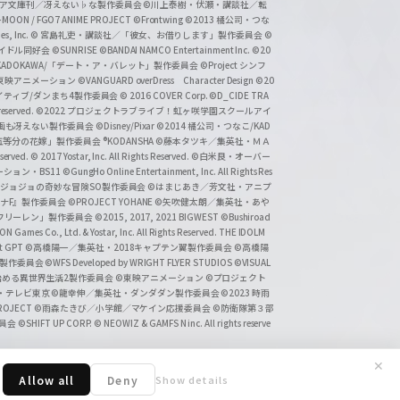
タジア文庫刊／冴えない♭な製作委員会
©川上泰樹・伏瀬・講談社／転
-MOON / FGO7 ANIME PROJECT
©Frontwing
©2013 橘公司・つな
s, Inc.
© 宮島礼吏・講談社／「彼女、お借りします」製作委員会
©
アイドル同好会
©SUNRISE ©BANDAI NAMCO Entertainment Inc.
©20
/KADOKAWA/「デート・ア・バレット」製作委員会
©Project シンフ
東映アニメーション
©VANGUARD overDress Character Design ©20
イティブ/ダンまち4製作委員会
© 2016 COVER Corp.
©D_CIDE TRA
 reserved.
©2022 プロジェクトラブライブ！虹ヶ咲学園スクールアイ
／映画も冴えない製作委員会
©Disney/Pixar
©2014 橘公司・つなこ/KAD
分の花嫁」製作委員会 ®KODANSHA
©藤本タツキ／集英社・ＭＡ
eserved.
© 2017 Yostar, Inc. All Rights Reserved.
©白米良・オーバー
メーション・BS11
©GungHo Online Entertainment, Inc. All Rights Res
/集英社・ジョジョの奇妙な冒険SO製作委員会
©はまじあき／芳文社・アニプ
ナF』製作委員会
©PROJECT YOHANE
©矢吹健太朗／集英社・あや
フリーレン」製作委員会
©2015, 2017, 2021 BIGWEST
©Bushiroad
N Games Co., Ltd. & Yostar, Inc. All Rights Reserved. THE IDOLM
t GPT
©高橋陽一／集英社・2018キャプテン翼製作委員会
©高橋陽
」製作委員会
©WFS Developed by WRIGHT FLYER STUDIOS
©VISUAL
ら始める異世界生活2製作委員会
©東映アニメーション
©プロジェクト
会・テレビ東京
©龍幸伸／集英社・ダンダダン製作委員会
©2023 時雨
PROJECT
©雨森たきび／小学館／マケイン応援委員会
©防衛隊第３部
委員会
©SHIFT UP CORP.
© NEOWIZ & GAMFS N inc. All rights reserve
✕
Allow all
Deny
Show details