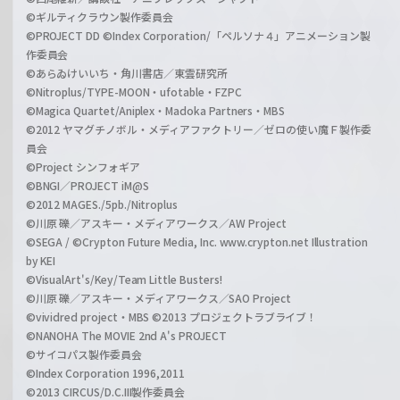
©ギルティクラウン製作委員会
©PROJECT DD ©Index Corporation/「ペルソナ４」アニメーション製
作委員会
©あらゐけいいち・角川書店／東雲研究所
©Nitroplus/TYPE-MOON・ufotable・FZPC
©Magica Quartet/Aniplex・Madoka Partners・MBS
©2012 ヤマグチノボル・メディアファクトリー／ゼロの使い魔Ｆ製作委
員会
©Project シンフォギア
©BNGI／PROJECT iM@S
©2012 MAGES./5pb./Nitroplus
©川原 礫／アスキー・メディアワークス／AW Project
©SEGA / ©Crypton Future Media, Inc. www.crypton.net Illustration
by KEI
©VisualArt's/Key/Team Little Busters!
©川原 礫／アスキー・メディアワークス／SAO Project
©vividred project・MBS ©2013 プロジェクトラブライブ！
©NANOHA The MOVIE 2nd A's PROJECT
©サイコパス製作委員会
©Index Corporation 1996,2011
©2013 CIRCUS/D.C.III製作委員会