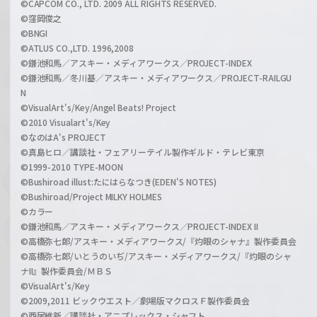
©CAPCOM CO., LTD. 2009 ALL RIGHTS RESERVED.
©窪岡俊之
©BNGI
©ATLUS CO.,LTD. 1996,2008
©鎌池和馬／アスキー・メディアワークス／PROJECT-INDEX
©鎌池和馬／冬川基／アスキー・メディアワークス／PROJECT-RAILGU
N
©VisualArt's/Key/Angel Beats! Project
©2010 Visualart's/Key
©なのはA's PROJECT
©真島ヒロ／講談社・フェアリーテイル製作ギルド・テレビ東京
©1999-2010 TYPE-MOON
©Bushiroad illust:たにはらなつき(EDEN'S NOTES)
©Bushiroad/Project MILKY HOLMES
©カラー
©鎌池和馬／アスキー・メディアワークス／PROJECT-INDEX II
©高橋弥七郎/アスキー・メディアワークス/『灼眼のシャナ』製作委員会
©高橋弥七郎/いとうのいぢ/アスキー・メディアワークス/『灼眼のシャ
ナII』製作委員会/ＭＢＳ
©VisualArt's/Key
©2009,2011 ビックウエスト／劇場版マクロスＦ製作委員会
©西尾維新／講談社・アニプレックス・シャフト