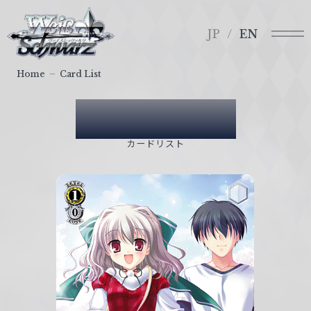
メ
ヴ
ニ
ァ
JP
EN
ュ
イ
ー
ス
Home
Card List
シ
ュ
Card List
ヴ
ァ
カードリスト
ル
ツ
｜
W
e
i
ß
S
c
h