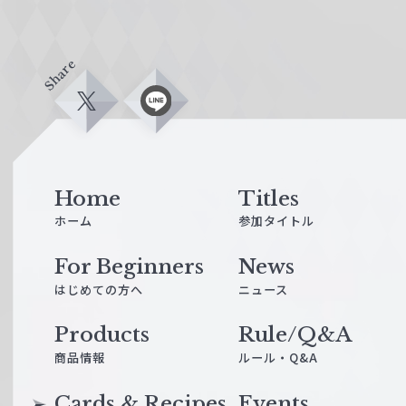
Share
X
L
i
n
e
Home
Titles
ホーム
参加タイトル
For Beginners
News
はじめての方へ
ニュース
Products
Rule/Q&A
商品情報
ルール・Q&A
Cards & Recipes
Events