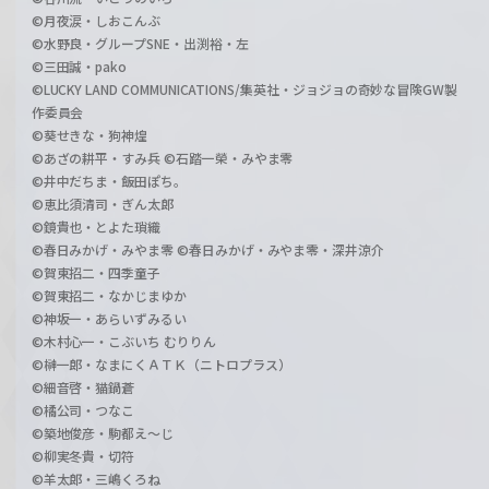
©月夜涙・しおこんぶ
©水野良・グループSNE・出渕裕・左
©三田誠・pako
©LUCKY LAND COMMUNICATIONS/集英社・ジョジョの奇妙な冒険GW製
作委員会
©葵せきな・狗神煌
©あざの耕平・すみ兵 ©石踏一榮・みやま零
©井中だちま・飯田ぽち。
©恵比須清司・ぎん太郎
©鏡貴也・とよた瑣織
©春日みかげ・みやま零 ©春日みかげ・みやま零・深井涼介
©賀東招二・四季童子
©賀東招二・なかじまゆか
©神坂一・あらいずみるい
©木村心一・こぶいち むりりん
©榊一郎・なまにくＡＴＫ（ニトロプラス）
©細音啓・猫鍋蒼
©橘公司・つなこ
©築地俊彦・駒都え～じ
©柳実冬貴・切符
©羊太郎・三嶋くろね