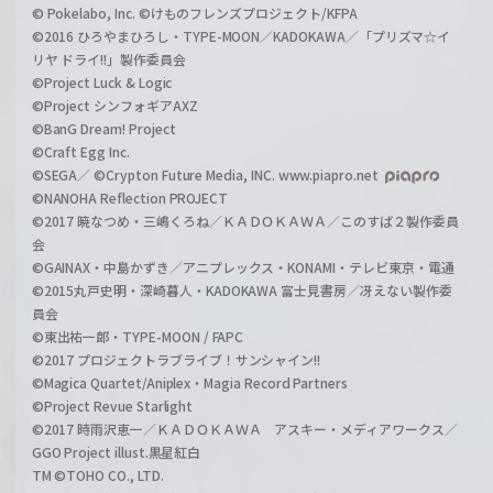
© Pokelabo, Inc. ©けものフレンズプロジェクト/KFPA
©2016 ひろやまひろし・TYPE-MOON／KADOKAWA／「プリズマ☆イ
リヤ ドライ!!」製作委員会
©Project Luck & Logic
©Project シンフォギアAXZ
©BanG Dream! Project
©Craft Egg Inc.
©SEGA／ ©Crypton Future Media, INC. www.piapro.net
©NANOHA Reflection PROJECT
©2017 暁なつめ・三嶋くろね／ＫＡＤＯＫＡＷＡ／このすば２製作委員
会
©GAINAX・中島かずき／アニプレックス・KONAMI・テレビ東京・電通
©2015丸戸史明・深崎暮人・KADOKAWA 富士見書房／冴えない製作委
員会
©東出祐一郎・TYPE-MOON / FAPC
©2017 プロジェクトラブライブ！サンシャイン!!
©Magica Quartet/Aniplex・Magia Record Partners
©Project Revue Starlight
©2017 時雨沢恵一／ＫＡＤＯＫＡＷＡ アスキー・メディアワークス／
GGO Project illust.黒星紅白
TM ©TOHO CO., LTD.