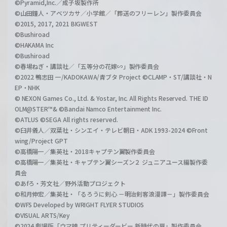
©Pyramid,Inc.／成子坂製作所
©山田鐘人・アベツカサ／小学館／「葬送のフリーレン」製作委員会
©2015, 2017, 2021 BIGWEST
©Bushiroad
©HAKAMA Inc
©Bushiroad
©春場ねぎ・講談社／「五等分の花嫁∽」製作委員会
©2022 鴨志田 一/KADOKAWA/青ブタ Project ©CLAMP・ST/講談社・N
EP・NHK
© NEXON Games Co., Ltd. & Yostar, Inc. All Rights Reserved. THE ID
OLM@STER™& ©Bandai Namco Entertainment Inc.
©ATLUS ©SEGA All rights reserved.
©臼井儀人／双葉社・シンエイ・テレビ朝日・ADK 1993-2024 ©Front
wing/Project GPT
©高橋陽一／集英社・2018キャプテン翼製作委員会
©高橋陽一／集英社・キャプテン翼シーズン２ ジュニアユース編製作委
員会
©あfろ・芳文社／野外活動プロジェクト
©和月伸宏／集英社・「るろうに剣心 －明治剣客浪漫譚－」製作委員会
©WFS Developed by WRIGHT FLYER STUDIOS
©VISUAL ARTS/Key
©2024 劇場版「ウマ娘 プリティーダービー 新時代の扉」製作委員会