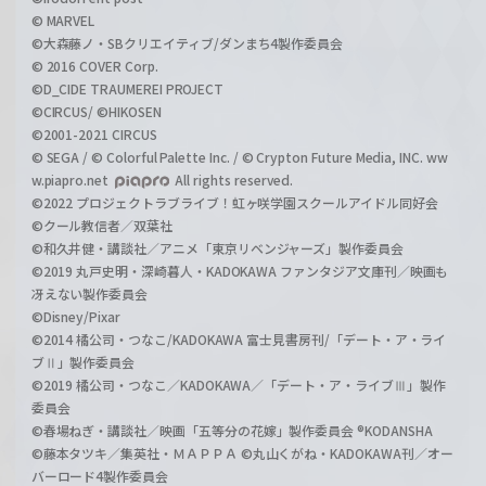
© MARVEL
©大森藤ノ・SBクリエイティブ/ダンまち4製作委員会
© 2016 COVER Corp.
©D_CIDE TRAUMEREI PROJECT
©CIRCUS/ ©HIKOSEN
©2001-2021 CIRCUS
© SEGA / © Colorful Palette Inc. / © Crypton Future Media, INC. ww
w.piapro.net
All rights reserved.
©2022 プロジェクトラブライブ！虹ヶ咲学園スクールアイドル同好会
©クール教信者／双葉社
©和久井健・講談社／アニメ「東京リベンジャーズ」製作委員会
©2019 丸戸史明・深崎暮人・KADOKAWA ファンタジア文庫刊／映画も
冴えない製作委員会
©Disney/Pixar
©2014 橘公司・つなこ/KADOKAWA 富士見書房刊/「デート・ア・ライ
ブⅡ」製作委員会
©2019 橘公司・つなこ／KADOKAWA／「デート・ア・ライブⅢ」製作
委員会
©春場ねぎ・講談社／映画「五等分の花嫁」製作委員会 ®KODANSHA
©藤本タツキ／集英社・ＭＡＰＰＡ ©丸山くがね・KADOKAWA刊／オー
バーロード4製作委員会