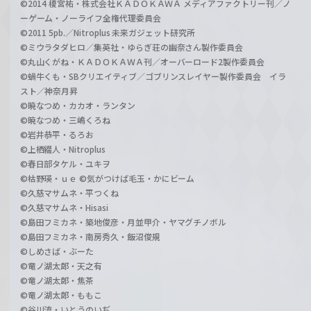
©2014 榎宮祐・株式会社ＫＡＤＯＫＡＷＡ メディアファクトリー刊／ノ
ーゲーム・ノーライフ全権代理委員会
©2011 5pb.／Nitroplus 未来ガジェット研究所
©ミウラタダヒロ／集英社・ゆらぎ荘の幽奈さん製作委員会
©丸山くがね・ＫＡＤＯＫＡＷＡ刊／オーバーロード2製作委員会
©蝸牛くも・SBクリエイティブ／ゴブリンスレイヤー製作委員会 イラ
スト／神奈月昇
©暁なつめ・カカオ・ランタン
©暁なつめ・三嶋くろね
©岩井恭平・るろお
©上栖綴人・Nitroplus
©春日部タケル・ユキヲ
©枯野瑛・ｕｅ ©気がつけば毛玉・かにビーム
©久慈マサムネ・平つくね
©久慈マサムネ・Hisasi
©島田フミカネ・築地俊彦・月並甲介・ヤマグチノボル
©島田フミカネ・南房秀久・飯沼俊規
©しめさば・ぶーた
©竜ノ湖太郎・天之有
©竜ノ湖太郎・焦茶
©竜ノ湖太郎・ももこ
©谷川流・いとうのいぢ