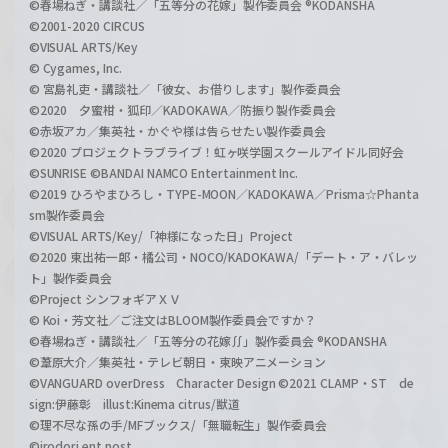
©春場ねぎ・講談社／「五等分の花嫁」製作委員会 ®KODANSHA
©2001-2020 CIRCUS
©VISUAL ARTS/Key
© Cygames, Inc.
© 宮島礼吏・講談社／「彼女、お借りします」製作委員会
©2020 夕蜜柑・狐印／KADOKAWA／防振り製作委員会
©赤坂アカ／集英社・かぐや様は告らせたい製作委員会
©2020 プロジェクトラブライブ！虹ヶ咲学園スクールアイドル同好会
©SUNRISE ©BANDAI NAMCO Entertainment Inc.
©2019 ひろやまひろし・TYPE-MOON／KADOKAWA／Prisma☆Phanta
sm製作委員会
©VISUAL ARTS/Key/「神様になった日」Project
©2020 東出祐一郎・橘公司・NOCO/KADOKAWA/「デート・ア・バレッ
ト」製作委員会
©Project シンフォギアＸＶ
© Koi・芳文社／ご注文はBLOOM製作委員会ですか？
©春場ねぎ・講談社／「五等分の花嫁∬」製作委員会 ®KODANSHA
©葦原大介／集英社・テレビ朝日・東映アニメーション
©VANGUARD overDress Character Design ©2021 CLAMP・ST de
sign:伊藤彰 illust:Kinema citrus/獣道
©理不尽な孫の手/MFブックス/「無職転生」製作委員会
©irodori ent post