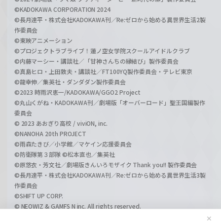
©KADOKAWA CORPORATION 2024
©長月達平・株式会社KADOKAWA刊／Re:ゼロから始める異世界生活2製
作委員会
©東映アニメーション
©プロジェクトラブライブ！蓮ノ空女学院スクールアイドルクラブ
©内藤マーシー・講談社／「甘神さんちの縁結び」製作委員会
©真島ヒロ・上田敦夫・講談社／FT100YQ製作委員会・テレビ東京
©龍幸伸／集英社・ダンダダン製作委員会
©2023 時雨沢恵一/KADOKAWA/GGO2 Project
©丸山くがね・KADOKAWA刊／劇場版「オーバーロード」聖王国編製作
委員会
© 2023 あおぎり高校 / viviON, inc.
©NANOHA 20th PROJECT
©雨森たきび／小学館／マケイン応援委員会
©防衛隊第３部隊 ©松本直也／集英社
©原悠衣・芳文社／劇場版きんいろモザイク Thank you!! 製作委員会
©長月達平・株式会社KADOKAWA刊／Re:ゼロから始める異世界生活3製
作委員会
©SHIFT UP CORP.
© NEOWIZ & GAMFS N inc. All rights reserved.
©ATLUS. ©SEGA.
✕