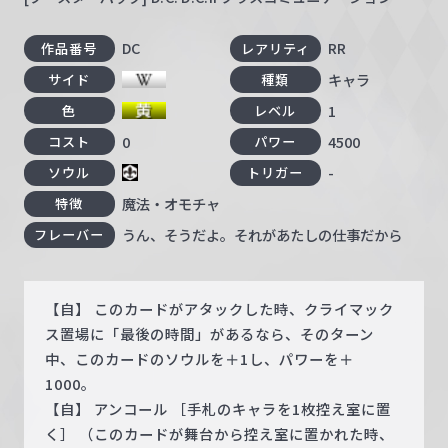
DC
RR
作品番号
レアリティ
キャラ
サイド
種類
1
色
レベル
0
4500
コスト
パワー
-
ソウル
トリガー
魔法・オモチャ
特徴
うん、そうだよ。それがあたしの仕事だから
フレーバー
【自】 このカードがアタックした時、クライマック
ス置場に「最後の時間」があるなら、そのターン
中、このカードのソウルを＋1し、パワーを＋
1000。
【自】 アンコール ［手札のキャラを1枚控え室に置
く］ （このカードが舞台から控え室に置かれた時、