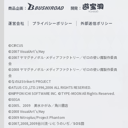
i
b
商品企画：
開発：
ß
e
S
O
運営会社
プライバシーポリシー
外部送信ポリシー
c
f
h
f
w
i
a
©CIRCUS
c
©2007 VisualArt's/Key
r
i
©2007 ヤマグチノボル･メディアファクトリー／ゼロの使い魔製作委員
z
会
a
©2008 ヤマグチノボル･メディアファクトリー／ゼロの使い魔製作委員
l
会
C
©なのはStrikerS PROJECT
h
©ATLUS CO.,LTD.1996,2006 ALL RIGHTS RESERVED.
a
©NIPPON ICHI SOFTWARE INC. ©TYPE-MOON All Rights Reserved.
n
©SEGA
©2005、2009 美水かがみ／角川書店
n
©2008 VisualArt's/Key
e
©2009 Nitroplus/Project Phantom
l
©2007,2008,2009谷川流･いとうのいぢ／
SOS団