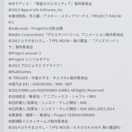
©オケアノス／「翠星のガルガンティア」製作委員会
©2013 Nippon Ichi Software, Inc.
©鎌池和馬／冬川基／アスキー・メディアワークス／PROJECT-RAILGU
N S
©sole;viola／Progetto 幻影太陽
©Index Corporation/「デビルサバイバー2」アニメーション製作委員会
©2013 ひろやまひろし・TYPE-MOON・角川書店／「プリズマ☆イリ
ヤ」製作委員会
©Project wooser 2
©Project シンフォギアＧ
©2013 プロジェクトラブライブ！
©KLabGames
© TRIGGER・中島かずき／キルラキル製作委員会
©橙乃ままれ・KADOKAWA／NHK・NEP
©2014 DMM.com/KADOKAWA GAMES All Rights Reserved.
©古味直志／集英社・アニプレックス・シャフト・MBS
©臼井儀人/双葉社・シンエイ・テレビ朝日・ADK
©臼井儀人/双葉社・シンエイ・テレビ朝日・ADK 2001,2002,2014
©貴家悠・橘賢一／集英社・Project TERRAFORMARS
©劇場版ミルキィホームズ製作委員会
©2014 ひろやまひろし・TYPE-MOON／ＫＡＤＯＫＡＷＡ 角川書店刊／