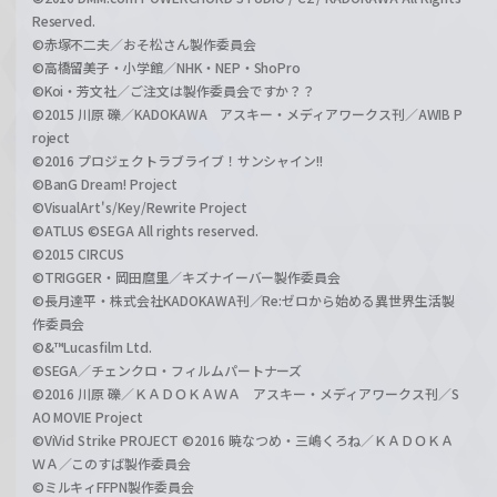
Reserved.
©赤塚不二夫／おそ松さん製作委員会
©高橋留美子・小学館／NHK・NEP・ShoPro
©Koi・芳文社／ご注文は製作委員会ですか？？
©2015 川原 礫／KADOKAWA アスキー・メディアワークス刊／AWIB P
roject
©2016 プロジェクトラブライブ！サンシャイン!!
©BanG Dream! Project
©VisualArt's/Key/Rewrite Project
©ATLUS ©SEGA All rights reserved.
©2015 CIRCUS
©TRIGGER・岡田麿里／キズナイーバー製作委員会
©長月達平・株式会社KADOKAWA刊／Re:ゼロから始める異世界生活製
作委員会
©&™Lucasfilm Ltd.
©SEGA／チェンクロ・フィルムパートナーズ
©2016 川原 礫／ＫＡＤＯＫＡＷＡ アスキー・メディアワークス刊／S
AO MOVIE Project
©ViVid Strike PROJECT ©2016 暁なつめ・三嶋くろね／ＫＡＤＯＫＡ
ＷＡ／このすば製作委員会
©ミルキィFFPN製作委員会