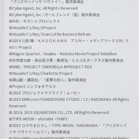
「プリズマ☆イリヤ ツヴァイ！」製作委員会
©CyberAgent, Inc. All Rights Reserved.
©CyberAgent, Inc. /ガールフレンド（仮）製作委員会
©FHO／ギガントプロジェクト
©VisualArt's/Key/SProject
©VisualArt's/Key/Team Little Busters! Refrain
©2014 川原 礫／ＫＡＤＯＫＡＷＡ アスキー・メディアワークス刊／S
AOⅡ Project
©Magica Quartet／Aniplex・Madoka Movie Project Rebellion
©矢吹健太朗・長谷見沙貴／集英社・とらぶるダークネス製作委員会
©BNEI／PROJECT CINDERELLA ©PROJECT DD3
©VisualArt's/Key/Charlotte Project
©諫山創・講談社／「進撃の巨人」製作委員会
©Project シンフォギアＧＸ
©2015 プロジェクトラブライブ！ムービー
©2015 DMM.com POWERCHORD STUDIO / C2 / KADOKAWA All Rights
Reserved.
© 2014, 2015 SQUARE ENIX CO., LTD. All Rights Reserved.
©TYPE-MOON・ufotable・FSNPC
©2015 ひろやまひろし・TYPE-MOON／KADOKAWA／「プリズマ☆イ
リヤ ツヴァイ ヘルツ！」製作委員会
©2016 DMM.com POWERCHORD STUDIO / C2 / KADOKAWA All Rights