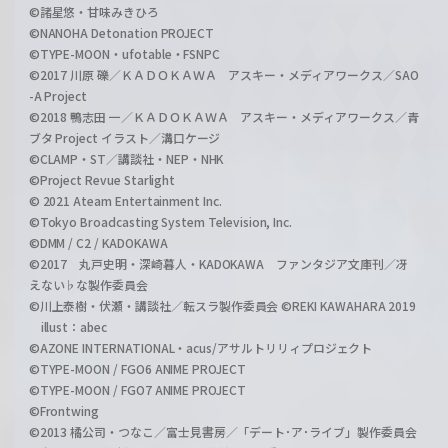
©諸星悠・甘味みきひろ
©NANOHA Detonation PROJECT
©TYPE-MOON・ufotable・FSNPC
©2017 川原 礫／ＫＡＤＯＫＡＷＡ アスキー・メディアワークス／SAO
-A Project
©2018 鴨志田 一／ＫＡＤＯＫＡＷＡ アスキー・メディアワークス／青
ブタ Project イラスト／溝口ケージ
©CLAMP・ST／講談社・NEP・NHK
©Project Revue Starlight
© 2021 Ateam Entertainment Inc.
©Tokyo Broadcasting System Television, Inc.
©DMM / C2 / KADOKAWA
©2017 丸戸史明・深崎暮人・KADOKAWA ファンタジア文庫刊／冴
えない♭な製作委員会
©川上泰樹・伏瀬・講談社／転スラ製作委員会 ©REKI KAWAHARA 2019
illust：abec
©AZONE INTERNATIONAL・acus/アサルトリリィプロジェクト
©TYPE-MOON / FGO6 ANIME PROJECT
©TYPE-MOON / FGO7 ANIME PROJECT
©Frontwing
©2013 橘公司・つなこ／富士見書房／「デート･ア･ライブ」製作委員会