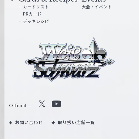
カードリスト
大会・イベント
PRカード
デッキレシピ
ヴ
ァ
イ
ス
シ
ュ
ヴ
ァ
ル
Official
X
Y
ツ
o
｜
お問い合わせ
取り扱い店舗一覧
u
W
T
e
u