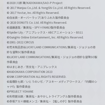
©2020 川原 礫/KADOKAWA/SAO-P Project
© 2017 Manjuu Co.,Ltd. & YongShi Co.,Ltd. All Rights Reserved.
© 2017 Yostar, Inc. All Rights Reserved.
©白米良・オーバーラップ/ありふれた製作委員会
© 2020 DONUTS Co. Ltd. All Rights Reserved.
©遠藤達哉／集英社・SPY×FAMILY製作委員会
©Spider Lily／アニプレックス・ABCアニメーション・BS11
©GungHo Online Entertainment, Inc. All Rights Reserved.
©2001-2022 CIRCUS
©荒木飛呂彦&LUCKY LAND COMMUNICATIONS/集英社・ジョジョの奇
妙な冒険SC製作委員会
©LUCKY LAND COMMUNICATIONS/集英社・ジョジョの奇妙な冒険SO製
作委員会
©はまじあき／芳文社・アニプレックス
©KADOKAWA CORPORATION 2023
©SNK CORPORATION ALL RIGHTS RESERVED.
©高橋弥七郎／いとうのいぢ／アスキー･メディアワークス／『灼眼のシ
ャナF』製作委員会
©PROJECT YOHANE
©矢吹健太朗／集英社・あやかしトライアングル製作委員会
©赤坂アカ×横槍メンゴ／集英社・【推しの子】製作委員会