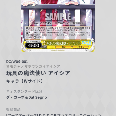
w
a
r
z
DC/W09-001
オモチャノマホウツカイアイシア
玩具の魔法使い アイシア
キャラ【Wサイド】
ネオスタンダード区分
ダ・カーポ＆Dal Segno
収録商品
[ブースターパック] D.C. D.C.II プラスコミュニケーション