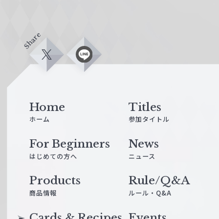
Share
X
L
i
n
e
Home
Titles
ホーム
参加タイトル
For Beginners
News
はじめての方へ
ニュース
Products
Rule/Q&A
商品情報
ルール・Q&A
Cards & Recipes
Events