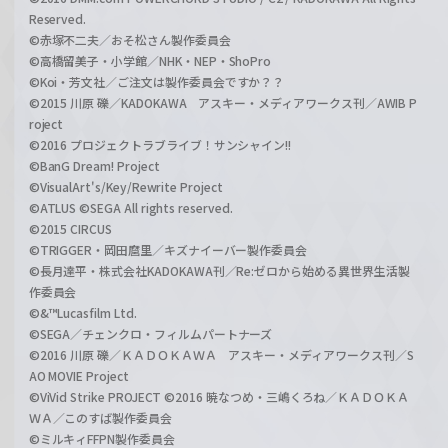
Reserved.
©赤塚不二夫／おそ松さん製作委員会
©高橋留美子・小学館／NHK・NEP・ShoPro
©Koi・芳文社／ご注文は製作委員会ですか？？
©2015 川原 礫／KADOKAWA アスキー・メディアワークス刊／AWIB P
roject
©2016 プロジェクトラブライブ！サンシャイン!!
©BanG Dream! Project
©VisualArt's/Key/Rewrite Project
©ATLUS ©SEGA All rights reserved.
©2015 CIRCUS
©TRIGGER・岡田麿里／キズナイーバー製作委員会
©長月達平・株式会社KADOKAWA刊／Re:ゼロから始める異世界生活製
作委員会
©&™Lucasfilm Ltd.
©SEGA／チェンクロ・フィルムパートナーズ
©2016 川原 礫／ＫＡＤＯＫＡＷＡ アスキー・メディアワークス刊／S
AO MOVIE Project
©ViVid Strike PROJECT ©2016 暁なつめ・三嶋くろね／ＫＡＤＯＫＡ
ＷＡ／このすば製作委員会
©ミルキィFFPN製作委員会