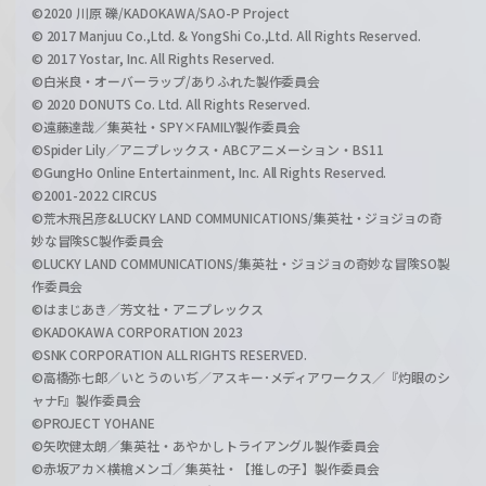
©2020 川原 礫/KADOKAWA/SAO-P Project
© 2017 Manjuu Co.,Ltd. & YongShi Co.,Ltd. All Rights Reserved.
© 2017 Yostar, Inc. All Rights Reserved.
©白米良・オーバーラップ/ありふれた製作委員会
© 2020 DONUTS Co. Ltd. All Rights Reserved.
©遠藤達哉／集英社・SPY×FAMILY製作委員会
©Spider Lily／アニプレックス・ABCアニメーション・BS11
©GungHo Online Entertainment, Inc. All Rights Reserved.
©2001-2022 CIRCUS
©荒木飛呂彦&LUCKY LAND COMMUNICATIONS/集英社・ジョジョの奇
妙な冒険SC製作委員会
©LUCKY LAND COMMUNICATIONS/集英社・ジョジョの奇妙な冒険SO製
作委員会
©はまじあき／芳文社・アニプレックス
©KADOKAWA CORPORATION 2023
©SNK CORPORATION ALL RIGHTS RESERVED.
©高橋弥七郎／いとうのいぢ／アスキー･メディアワークス／『灼眼のシ
ャナF』製作委員会
©PROJECT YOHANE
©矢吹健太朗／集英社・あやかしトライアングル製作委員会
©赤坂アカ×横槍メンゴ／集英社・【推しの子】製作委員会