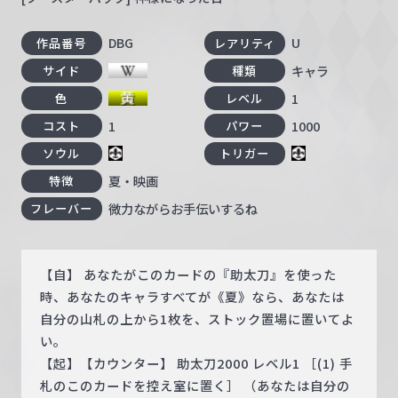
DBG
U
作品番号
レアリティ
キャラ
サイド
種類
1
色
レベル
1
1000
コスト
パワー
ソウル
トリガー
夏・映画
特徴
微力ながらお手伝いするね
フレーバー
【自】 あなたがこのカードの『助太刀』を使った
時、あなたのキャラすべてが《夏》なら、あなたは
自分の山札の上から1枚を、ストック置場に置いてよ
い。
【起】【カウンター】 助太刀2000 レベル1 ［(1) 手
札のこのカードを控え室に置く］ （あなたは自分の