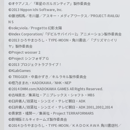
©オケアノス／「翠星のガルガンティア」製作委員会
©2013 Nippon Ichi Software, Inc.
©鎌池和馬／冬川基／アスキー・メディアワークス／PROJECT-RAILGU
N S
©sole;viola／Progetto 幻影太陽
©Index Corporation/「デビルサバイバー2」アニメーション製作委員会
©2013 ひろやまひろし・TYPE-MOON・角川書店／「プリズマ☆イリ
ヤ」製作委員会
©Project wooser 2
©Project シンフォギアＧ
©2013 プロジェクトラブライブ！
©KLabGames
© TRIGGER・中島かずき／キルラキル製作委員会
©橙乃ままれ・KADOKAWA／NHK・NEP
©2014 DMM.com/KADOKAWA GAMES All Rights Reserved.
©古味直志／集英社・アニプレックス・シャフト・MBS
©臼井儀人/双葉社・シンエイ・テレビ朝日・ADK
©臼井儀人/双葉社・シンエイ・テレビ朝日・ADK 2001,2002,2014
©貴家悠・橘賢一／集英社・Project TERRAFORMARS
©劇場版ミルキィホームズ製作委員会
©2014 ひろやまひろし・TYPE-MOON／ＫＡＤＯＫＡＷＡ 角川書店刊／