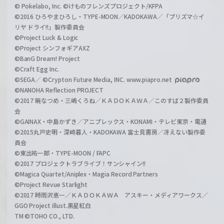
© Pokelabo, Inc. ©けものフレンズプロジェクト/KFPA
©2016 ひろやまひろし・TYPE-MOON／KADOKAWA／「プリズマ☆イ
リヤ ドライ!!」製作委員会
©Project Luck & Logic
©Project シンフォギアAXZ
©BanG Dream! Project
©Craft Egg Inc.
©SEGA／ ©Crypton Future Media, INC. www.piapro.net
©NANOHA Reflection PROJECT
©2017 暁なつめ・三嶋くろね／ＫＡＤＯＫＡＷＡ／このすば２製作委員
会
©GAINAX・中島かずき／アニプレックス・KONAMI・テレビ東京・電通
©2015丸戸史明・深崎暮人・KADOKAWA 富士見書房／冴えない製作委
員会
©東出祐一郎・TYPE-MOON / FAPC
©2017 プロジェクトラブライブ！サンシャイン!!
©Magica Quartet/Aniplex・Magia Record Partners
©Project Revue Starlight
©2017 時雨沢恵一／ＫＡＤＯＫＡＷＡ アスキー・メディアワークス／
GGO Project illust.黒星紅白
TM ©TOHO CO., LTD.