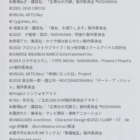
©春場ねぎ・講談社／「五等分の花嫁」製作委員会 ®KODANSHA
©2001-2020 CIRCUS
©VISUAL ARTS/Key
© Cygames, Inc.
© 宮島礼吏・講談社／「彼女、お借りします」製作委員会
©2020 夕蜜柑・狐印／KADOKAWA／防振り製作委員会
©赤坂アカ／集英社・かぐや様は告らせたい製作委員会
©2020 プロジェクトラブライブ！虹ヶ咲学園スクールアイドル同好会
©SUNRISE ©BANDAI NAMCO Entertainment Inc.
©2019 ひろやまひろし・TYPE-MOON／KADOKAWA／Prisma☆Phanta
sm製作委員会
©VISUAL ARTS/Key/「神様になった日」Project
©2020 東出祐一郎・橘公司・NOCO/KADOKAWA/「デート・ア・バレッ
ト」製作委員会
©Project シンフォギアＸＶ
© Koi・芳文社／ご注文はBLOOM製作委員会ですか？
©春場ねぎ・講談社／「五等分の花嫁∬」製作委員会 ®KODANSHA
©葦原大介／集英社・テレビ朝日・東映アニメーション
©VANGUARD overDress Character Design ©2021 CLAMP・ST de
sign:伊藤彰 illust:Kinema citrus/獣道
©理不尽な孫の手/MFブックス/「無職転生」製作委員会
©irodori ent post