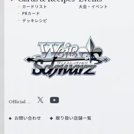
カードリスト
大会・イベント
PRカード
デッキレシピ
ヴ
ァ
イ
ス
シ
ュ
ヴ
ァ
ル
Official
X
Y
ツ
o
｜
お問い合わせ
取り扱い店舗一覧
u
W
T
e
u