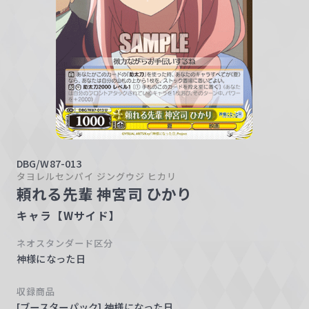
w
a
r
z
DBG/W87-013
タヨレルセンパイ ジングウジ ヒカリ
頼れる先輩 神宮司 ひかり
キャラ【Wサイド】
ネオスタンダード区分
神様になった日
収録商品
[ブースターパック] 神様になった日