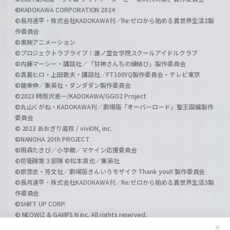
©KADOKAWA CORPORATION 2024
©長月達平・株式会社KADOKAWA刊／Re:ゼロから始める異世界生活2製
作委員会
©東映アニメーション
©プロジェクトラブライブ！蓮ノ空女学院スクールアイドルクラブ
©内藤マーシー・講談社／「甘神さんちの縁結び」製作委員会
©真島ヒロ・上田敦夫・講談社／FT100YQ製作委員会・テレビ東京
©龍幸伸／集英社・ダンダダン製作委員会
©2023 時雨沢恵一/KADOKAWA/GGO2 Project
©丸山くがね・KADOKAWA刊／劇場版「オーバーロード」聖王国編製作
委員会
© 2023 あおぎり高校 / viviON, inc.
©NANOHA 20th PROJECT
©雨森たきび／小学館／マケイン応援委員会
©防衛隊第３部隊 ©松本直也／集英社
©原悠衣・芳文社／劇場版きんいろモザイク Thank you!! 製作委員会
©長月達平・株式会社KADOKAWA刊／Re:ゼロから始める異世界生活3製
作委員会
©SHIFT UP CORP.
© NEOWIZ & GAMFS N inc. All rights reserved.
©ATLUS. ©SEGA.
✕