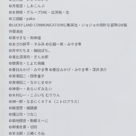
©月夜涙・しおこんぶ
©水野良・グループSNE・出渕裕・左
©三田誠・pako
©LUCKY LAND COMMUNICATIONS/集英社・ジョジョの奇妙な冒険GW製
作委員会
©葵せきな・狗神煌
©あざの耕平・すみ兵 ©石踏一榮・みやま零
©井中だちま・飯田ぽち。
©恵比須清司・ぎん太郎
©鏡貴也・とよた瑣織
©春日みかげ・みやま零 ©春日みかげ・みやま零・深井涼介
©賀東招二・四季童子
©賀東招二・なかじまゆか
©神坂一・あらいずみるい
©木村心一・こぶいち むりりん
©榊一郎・なまにくＡＴＫ（ニトロプラス）
©細音啓・猫鍋蒼
©橘公司・つなこ
©築地俊彦・駒都え～じ
©柳実冬貴・切符
©羊太郎・三嶋くろね