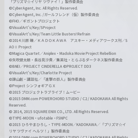
「プリズマ☆イリヤ ツヴァイ！」製作委員会
©CyberAgent, Inc. All Rights Reserved.
©CyberAgent, Inc. /ガールフレンド（仮）製作委員会
©FHO／ギガントプロジェクト
©VisualArt's/Key/SProject
©VisualArt's/Key/Team Little Busters! Refrain
©2014 川原 礫／ＫＡＤＯＫＡＷＡ アスキー・メディアワークス刊／S
AOⅡ Project
©Magica Quartet／Aniplex・Madoka Movie Project Rebellion
©矢吹健太朗・長谷見沙貴／集英社・とらぶるダークネス製作委員会
©BNEI／PROJECT CINDERELLA ©PROJECT DD3
©VisualArt's/Key/Charlotte Project
©諫山創・講談社／「進撃の巨人」製作委員会
©Project シンフォギアＧＸ
©2015 プロジェクトラブライブ！ムービー
©2015 DMM.com POWERCHORD STUDIO / C2 / KADOKAWA All Rights
Reserved.
© 2014, 2015 SQUARE ENIX CO., LTD. All Rights Reserved.
©TYPE-MOON・ufotable・FSNPC
©2015 ひろやまひろし・TYPE-MOON／KADOKAWA／「プリズマ☆イ
リヤ ツヴァイ ヘルツ！」製作委員会
©2016 DMM.com POWERCHORD STUDIO / C2 / KADOKAWA All Rights