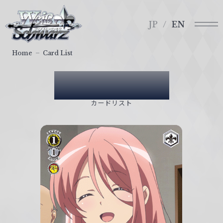
メ
ヴ
ニ
ァ
JP
EN
ュ
イ
ー
ス
Home
Card List
シ
ュ
Card List
ヴ
ァ
カードリスト
ル
ツ
｜
W
e
i
ß
S
c
h