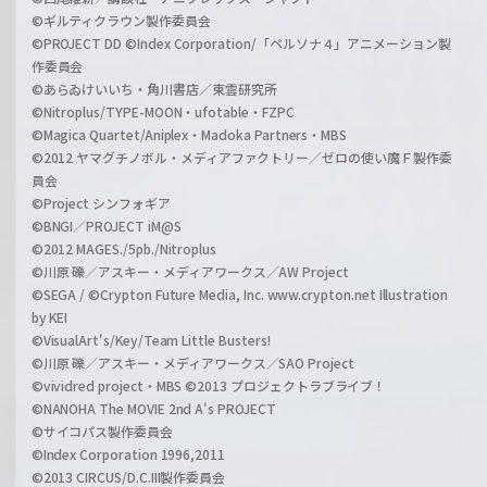
©ギルティクラウン製作委員会
©PROJECT DD ©Index Corporation/「ペルソナ４」アニメーション製
作委員会
©あらゐけいいち・角川書店／東雲研究所
©Nitroplus/TYPE-MOON・ufotable・FZPC
©Magica Quartet/Aniplex・Madoka Partners・MBS
©2012 ヤマグチノボル・メディアファクトリー／ゼロの使い魔Ｆ製作委
員会
©Project シンフォギア
©BNGI／PROJECT iM@S
©2012 MAGES./5pb./Nitroplus
©川原 礫／アスキー・メディアワークス／AW Project
©SEGA / ©Crypton Future Media, Inc. www.crypton.net Illustration
by KEI
©VisualArt's/Key/Team Little Busters!
©川原 礫／アスキー・メディアワークス／SAO Project
©vividred project・MBS ©2013 プロジェクトラブライブ！
©NANOHA The MOVIE 2nd A's PROJECT
©サイコパス製作委員会
©Index Corporation 1996,2011
©2013 CIRCUS/D.C.III製作委員会