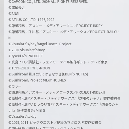
©CAPCOM CO., LTD. 2009 ALL RIGHTS RESERVED.
©窪岡俊之
©BNGI
©ATLUS CO.,LTD. 1996,2008
©鎌池和馬／アスキー・メディアワークス／PROJECT-INDEX
©鎌池和馬／冬川基／アスキー・メディアワークス／PROJECT-RAILGU
N
©VisualArt's/Key/Angel Beats! Project
©2010 Visualart's/Key
©なのはA's PROJECT
©真島ヒロ／講談社・フェアリーテイル製作ギルド・テレビ東京
©1999-2010 TYPE-MOON
©Bushiroad illust:たにはらなつき(EDEN'S NOTES)
©Bushiroad/Project MILKY HOLMES
©カラー
©鎌池和馬／アスキー・メディアワークス／PROJECT-INDEX II
©高橋弥七郎/アスキー・メディアワークス/『灼眼のシャナ』製作委員会
©高橋弥七郎/いとうのいぢ/アスキー・メディアワークス/『灼眼のシャ
ナII』製作委員会/ＭＢＳ
©VisualArt's/Key
©2009,2011 ビックウエスト／劇場版マクロスＦ製作委員会
©西尾維新／講談社・アニプレックス・シャフト