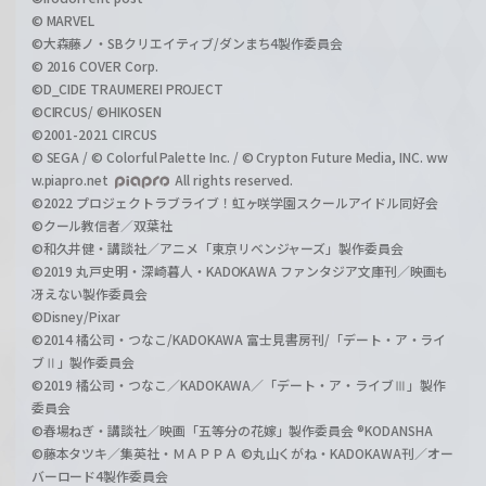
© MARVEL
©大森藤ノ・SBクリエイティブ/ダンまち4製作委員会
© 2016 COVER Corp.
©D_CIDE TRAUMEREI PROJECT
©CIRCUS/ ©HIKOSEN
©2001-2021 CIRCUS
© SEGA / © Colorful Palette Inc. / © Crypton Future Media, INC. ww
w.piapro.net
All rights reserved.
©2022 プロジェクトラブライブ！虹ヶ咲学園スクールアイドル同好会
©クール教信者／双葉社
©和久井健・講談社／アニメ「東京リベンジャーズ」製作委員会
©2019 丸戸史明・深崎暮人・KADOKAWA ファンタジア文庫刊／映画も
冴えない製作委員会
©Disney/Pixar
©2014 橘公司・つなこ/KADOKAWA 富士見書房刊/「デート・ア・ライ
ブⅡ」製作委員会
©2019 橘公司・つなこ／KADOKAWA／「デート・ア・ライブⅢ」製作
委員会
©春場ねぎ・講談社／映画「五等分の花嫁」製作委員会 ®KODANSHA
©藤本タツキ／集英社・ＭＡＰＰＡ ©丸山くがね・KADOKAWA刊／オー
バーロード4製作委員会