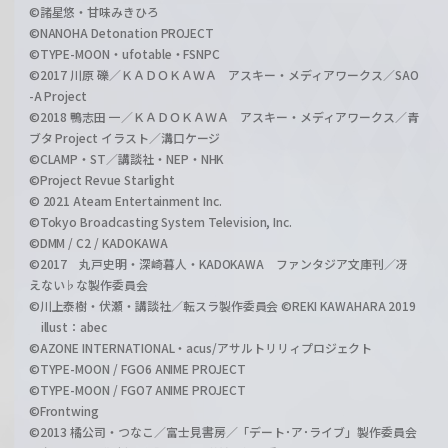
©諸星悠・甘味みきひろ
©NANOHA Detonation PROJECT
©TYPE-MOON・ufotable・FSNPC
©2017 川原 礫／ＫＡＤＯＫＡＷＡ アスキー・メディアワークス／SAO
-A Project
©2018 鴨志田 一／ＫＡＤＯＫＡＷＡ アスキー・メディアワークス／青
ブタ Project イラスト／溝口ケージ
©CLAMP・ST／講談社・NEP・NHK
©Project Revue Starlight
© 2021 Ateam Entertainment Inc.
©Tokyo Broadcasting System Television, Inc.
©DMM / C2 / KADOKAWA
©2017 丸戸史明・深崎暮人・KADOKAWA ファンタジア文庫刊／冴
えない♭な製作委員会
©川上泰樹・伏瀬・講談社／転スラ製作委員会 ©REKI KAWAHARA 2019
illust：abec
©AZONE INTERNATIONAL・acus/アサルトリリィプロジェクト
©TYPE-MOON / FGO6 ANIME PROJECT
©TYPE-MOON / FGO7 ANIME PROJECT
©Frontwing
©2013 橘公司・つなこ／富士見書房／「デート･ア･ライブ」製作委員会