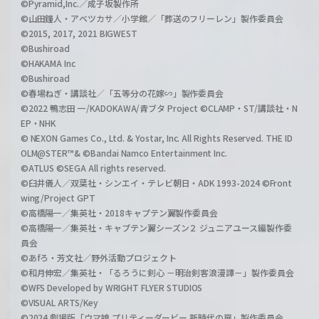
©Pyramid,Inc.／成子坂製作所
©山田鐘人・アベツカサ／小学館／「葬送のフリーレン」製作委員会
©2015, 2017, 2021 BIGWEST
©Bushiroad
©HAKAMA Inc
©Bushiroad
©春場ねぎ・講談社／「五等分の花嫁∽」製作委員会
©2022 鴨志田 一/KADOKAWA/青ブタ Project ©CLAMP・ST/講談社・N
EP・NHK
© NEXON Games Co., Ltd. & Yostar, Inc. All Rights Reserved. THE ID
OLM@STER™& ©Bandai Namco Entertainment Inc.
©ATLUS ©SEGA All rights reserved.
©臼井儀人／双葉社・シンエイ・テレビ朝日・ADK 1993-2024 ©Front
wing/Project GPT
©高橋陽一／集英社・2018キャプテン翼製作委員会
©高橋陽一／集英社・キャプテン翼シーズン２ ジュニアユース編製作委
員会
©あfろ・芳文社／野外活動プロジェクト
©和月伸宏／集英社・「るろうに剣心 －明治剣客浪漫譚－」製作委員会
©WFS Developed by WRIGHT FLYER STUDIOS
©VISUAL ARTS/Key
©2024 劇場版「ウマ娘 プリティーダービー 新時代の扉」製作委員会