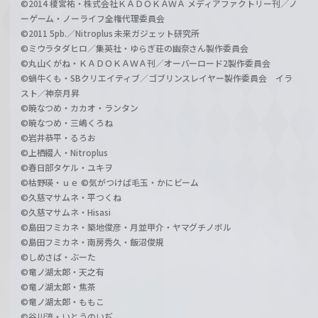
©2014 榎宮祐・株式会社ＫＡＤＯＫＡＷＡ メディアファクトリー刊／ノ
ーゲーム・ノーライフ全権代理委員会
©2011 5pb.／Nitroplus 未来ガジェット研究所
©ミウラタダヒロ／集英社・ゆらぎ荘の幽奈さん製作委員会
©丸山くがね・ＫＡＤＯＫＡＷＡ刊／オーバーロード2製作委員会
©蝸牛くも・SBクリエイティブ／ゴブリンスレイヤー製作委員会 イラ
スト／神奈月昇
©暁なつめ・カカオ・ランタン
©暁なつめ・三嶋くろね
©岩井恭平・るろお
©上栖綴人・Nitroplus
©春日部タケル・ユキヲ
©枯野瑛・ｕｅ ©気がつけば毛玉・かにビーム
©久慈マサムネ・平つくね
©久慈マサムネ・Hisasi
©島田フミカネ・築地俊彦・月並甲介・ヤマグチノボル
©島田フミカネ・南房秀久・飯沼俊規
©しめさば・ぶーた
©竜ノ湖太郎・天之有
©竜ノ湖太郎・焦茶
©竜ノ湖太郎・ももこ
©谷川流・いとうのいぢ