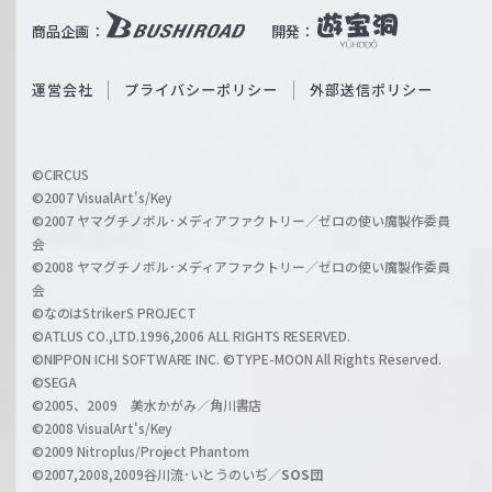
i
b
商品企画：
開発：
ß
e
S
O
運営会社
プライバシーポリシー
外部送信ポリシー
c
f
h
f
w
i
a
©CIRCUS
c
©2007 VisualArt's/Key
r
i
©2007 ヤマグチノボル･メディアファクトリー／ゼロの使い魔製作委員
z
会
a
©2008 ヤマグチノボル･メディアファクトリー／ゼロの使い魔製作委員
l
会
C
©なのはStrikerS PROJECT
h
©ATLUS CO.,LTD.1996,2006 ALL RIGHTS RESERVED.
a
©NIPPON ICHI SOFTWARE INC. ©TYPE-MOON All Rights Reserved.
n
©SEGA
©2005、2009 美水かがみ／角川書店
n
©2008 VisualArt's/Key
e
©2009 Nitroplus/Project Phantom
l
©2007,2008,2009谷川流･いとうのいぢ／
SOS団