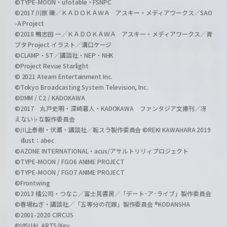
©TYPE-MOON・ufotable・FSNPC
©2017 川原 礫／ＫＡＤＯＫＡＷＡ アスキー・メディアワークス／SAO
-A Project
©2018 鴨志田 一／ＫＡＤＯＫＡＷＡ アスキー・メディアワークス／青
ブタ Project イラスト／溝口ケージ
©CLAMP・ST／講談社・NEP・NHK
©Project Revue Starlight
© 2021 Ateam Entertainment Inc.
©Tokyo Broadcasting System Television, Inc.
©DMM / C2 / KADOKAWA
©2017 丸戸史明・深崎暮人・KADOKAWA ファンタジア文庫刊／冴
えない♭な製作委員会
©川上泰樹・伏瀬・講談社／転スラ製作委員会 ©REKI KAWAHARA 2019
illust：abec
©AZONE INTERNATIONAL・acus/アサルトリリィプロジェクト
©TYPE-MOON / FGO6 ANIME PROJECT
©TYPE-MOON / FGO7 ANIME PROJECT
©Frontwing
©2013 橘公司・つなこ／富士見書房／「デート･ア･ライブ」製作委員会
©春場ねぎ・講談社／「五等分の花嫁」製作委員会 ®KODANSHA
©2001-2020 CIRCUS
©VISUAL ARTS/Key