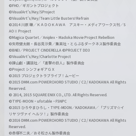
©FHO／ギガントプロジェクト
©VisualArt's/Key/SProject
©VisualArt's/Key/Team Little Busters! Refrain
©2014 川原 礫／ＫＡＤＯＫＡＷＡ アスキー・メディアワークス刊／S
AOⅡ Project
©Magica Quartet／Aniplex・Madoka Movie Project Rebellion
©矢吹健太朗・長谷見沙貴／集英社・とらぶるダークネス製作委員会
©BNEI／PROJECT CINDERELLA ©PROJECT DD3
©VisualArt's/Key/Charlotte Project
©諫山創・講談社／「進撃の巨人」製作委員会
©Project シンフォギアＧＸ
©2015 プロジェクトラブライブ！ムービー
©2015 DMM.com POWERCHORD STUDIO / C2 / KADOKAWA All Rights
Reserved.
© 2014, 2015 SQUARE ENIX CO., LTD. All Rights Reserved.
©TYPE-MOON・ufotable・FSNPC
©2015 ひろやまひろし・TYPE-MOON／KADOKAWA／「プリズマ☆イ
リヤ ツヴァイ ヘルツ！」製作委員会
©2016 DMM.com POWERCHORD STUDIO / C2 / KADOKAWA All Rights
Reserved.
©赤塚不二夫／おそ松さん製作委員会