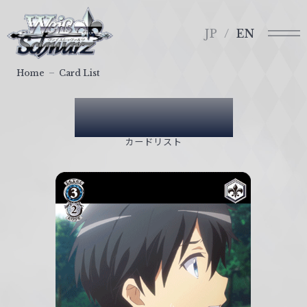
メ
ヴ
ニ
ァ
JP
EN
ュ
イ
ー
ス
Home
Card List
シ
ュ
Card List
ヴ
ァ
カードリスト
ル
ツ
｜
W
e
i
ß
S
c
h