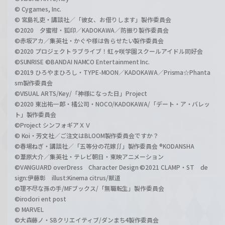
© Cygames, Inc.
© 宮島礼吏・講談社／「彼女、お借りします」製作委員会
©2020 夕蜜柑・狐印／KADOKAWA／防振り製作委員会
©赤坂アカ／集英社・かぐや様は告らせたい製作委員会
©2020 プロジェクトラブライブ！虹ヶ咲学園スクールアイドル同好会
©SUNRISE ©BANDAI NAMCO Entertainment Inc.
©2019 ひろやまひろし・TYPE-MOON／KADOKAWA／Prisma☆Phanta
sm製作委員会
©VISUAL ARTS/Key/「神様になった日」Project
©2020 東出祐一郎・橘公司・NOCO/KADOKAWA/「デート・ア・バレッ
ト」製作委員会
©Project シンフォギアＸＶ
© Koi・芳文社／ご注文はBLOOM製作委員会ですか？
©春場ねぎ・講談社／「五等分の花嫁∬」製作委員会 ®KODANSHA
©葦原大介／集英社・テレビ朝日・東映アニメーション
©VANGUARD overDress Character Design ©2021 CLAMP・ST de
sign:伊藤彰 illust:Kinema citrus/獣道
©理不尽な孫の手/MFブックス/「無職転生」製作委員会
©irodori ent post
© MARVEL
©大森藤ノ・SBクリエイティブ/ダンまち4製作委員会