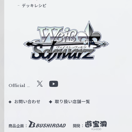
デッキレシピ
ヴ
ァ
イ
ス
シ
ュ
ヴ
ァ
ル
Official
X
Y
ツ
o
｜
お問い合わせ
取り扱い店舗一覧
u
W
T
e
u
i
b
商品企画：
開発：
ß
e