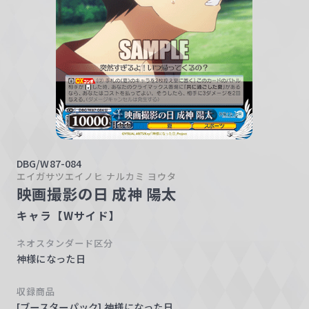
w
a
r
z
DBG/W87-084
エイガサツエイノヒ ナルカミ ヨウタ
映画撮影の日 成神 陽太
キャラ【Wサイド】
ネオスタンダード区分
神様になった日
収録商品
[ブースターパック] 神様になった日