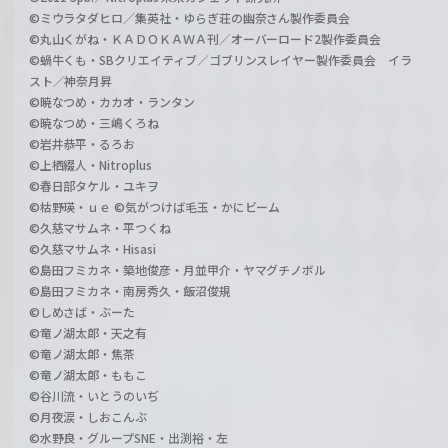
©ミウラタダヒロ／集英社・ゆらぎ荘の幽奈さん製作委員会
©丸山くがね・ＫＡＤＯＫＡＷＡ刊／オーバーロード2製作委員会
©蝸牛くも・SBクリエイティブ／ゴブリンスレイヤー製作委員会 イラ
スト／神奈月昇
©暁なつめ・カカオ・ランタン
©暁なつめ・三嶋くろね
©岩井恭平・るろお
©上栖綴人・Nitroplus
©春日部タケル・ユキヲ
©枯野瑛・ｕｅ ©気がつけば毛玉・かにビーム
©久慈マサムネ・平つくね
©久慈マサムネ・Hisasi
©島田フミカネ・築地俊彦・月並甲介・ヤマグチノボル
©島田フミカネ・南房秀久・飯沼俊規
©しめさば・ぶーた
©竜ノ湖太郎・天之有
©竜ノ湖太郎・焦茶
©竜ノ湖太郎・ももこ
©谷川流・いとうのいぢ
©月夜涙・しおこんぶ
©水野良・グループSNE・出渕裕・左