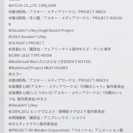
©ATLUS CO.,LTD. 1996,2008
©鎌池和馬／アスキー・メディアワークス／PROJECT-INDEX
©鎌池和馬／冬川基／アスキー・メディアワークス／PROJECT-RAILGU
N
©VisualArt's/Key/Angel Beats! Project
©2010 Visualart's/Key
©なのはA's PROJECT
©真島ヒロ／講談社・フェアリーテイル製作ギルド・テレビ東京
©1999-2010 TYPE-MOON
©Bushiroad illust:たにはらなつき(EDEN'S NOTES)
©Bushiroad/Project MILKY HOLMES
©カラー
©鎌池和馬／アスキー・メディアワークス／PROJECT-INDEX II
©高橋弥七郎/アスキー・メディアワークス/『灼眼のシャナ』製作委員会
©高橋弥七郎/いとうのいぢ/アスキー・メディアワークス/『灼眼のシャ
ナII』製作委員会/ＭＢＳ
©VisualArt's/Key
©2009,2011 ビックウエスト／劇場版マクロスＦ製作委員会
©西尾維新／講談社・アニプレックス・シャフト
©ギルティクラウン製作委員会
©PROJECT DD ©Index Corporation/「ペルソナ４」アニメーション製