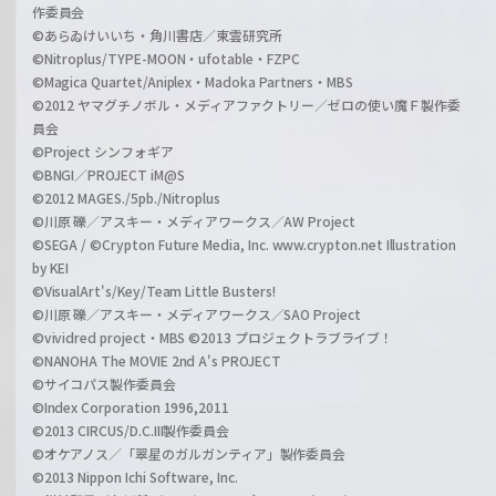
作委員会
©あらゐけいいち・角川書店／東雲研究所
©Nitroplus/TYPE-MOON・ufotable・FZPC
©Magica Quartet/Aniplex・Madoka Partners・MBS
©2012 ヤマグチノボル・メディアファクトリー／ゼロの使い魔Ｆ製作委
員会
©Project シンフォギア
©BNGI／PROJECT iM@S
©2012 MAGES./5pb./Nitroplus
©川原 礫／アスキー・メディアワークス／AW Project
©SEGA / ©Crypton Future Media, Inc. www.crypton.net Illustration
by KEI
©VisualArt's/Key/Team Little Busters!
©川原 礫／アスキー・メディアワークス／SAO Project
©vividred project・MBS ©2013 プロジェクトラブライブ！
©NANOHA The MOVIE 2nd A's PROJECT
©サイコパス製作委員会
©Index Corporation 1996,2011
©2013 CIRCUS/D.C.III製作委員会
©オケアノス／「翠星のガルガンティア」製作委員会
©2013 Nippon Ichi Software, Inc.