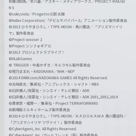
©鎌池和馬／冬川基／アスキー・メディアワークス／PROJECT-RAILGU
N S
©sole;viola／Progetto 幻影太陽
©Index Corporation/「デビルサバイバー2」アニメーション製作委員会
©2013 ひろやまひろし・TYPE-MOON・角川書店／「プリズマ☆イリ
ヤ」製作委員会
©Project wooser 2
©Project シンフォギアＧ
©2013 プロジェクトラブライブ！
©KLabGames
© TRIGGER・中島かずき／キルラキル製作委員会
©橙乃ままれ・KADOKAWA／NHK・NEP
©2014 DMM.com/KADOKAWA GAMES All Rights Reserved.
©古味直志／集英社・アニプレックス・シャフト・MBS
©臼井儀人/双葉社・シンエイ・テレビ朝日・ADK
©臼井儀人/双葉社・シンエイ・テレビ朝日・ADK 2001,2002,2014
©貴家悠・橘賢一／集英社・Project TERRAFORMARS
©劇場版ミルキィホームズ製作委員会
©2014 ひろやまひろし・TYPE-MOON／ＫＡＤＯＫＡＷＡ 角川書店刊／
「プリズマ☆イリヤ ツヴァイ！」製作委員会
©CyberAgent, Inc. All Rights Reserved.
©CyberAgent, Inc. /ガールフレンド（仮）製作委員会