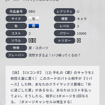
DBG
U
作品番号
レアリティ
キャラ
サイド
種類
3
色
レベル
2
10000
コスト
パワー
ソウル
トリガー
夏・スポーツ
特徴
突然すぎるよ！いつ帰ってくるの？
フレーバー
【自】【CXコンボ】［(2) 手札の《夏》のキャラを2
枚控え室に置く］ このカードのバトル相手が【リバ
ース】した時、あなたのクライマックス置場に「共
に過ごした夏」があるなら、あなたはコストを払っ
てよい。そうしたら、相手に3ダメージを2回与え
る。（ダメージキャンセルは発生する）