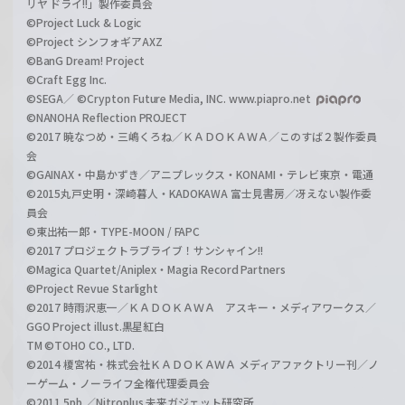
リヤ ドライ!!」製作委員会
©Project Luck & Logic
©Project シンフォギアAXZ
©BanG Dream! Project
©Craft Egg Inc.
©SEGA／ ©Crypton Future Media, INC. www.piapro.net
©NANOHA Reflection PROJECT
©2017 暁なつめ・三嶋くろね／ＫＡＤＯＫＡＷＡ／このすば２製作委員
会
©GAINAX・中島かずき／アニプレックス・KONAMI・テレビ東京・電通
©2015丸戸史明・深崎暮人・KADOKAWA 富士見書房／冴えない製作委
員会
©東出祐一郎・TYPE-MOON / FAPC
©2017 プロジェクトラブライブ！サンシャイン!!
©Magica Quartet/Aniplex・Magia Record Partners
©Project Revue Starlight
©2017 時雨沢恵一／ＫＡＤＯＫＡＷＡ アスキー・メディアワークス／
GGO Project illust.黒星紅白
TM ©TOHO CO., LTD.
©2014 榎宮祐・株式会社ＫＡＤＯＫＡＷＡ メディアファクトリー刊／ノ
ーゲーム・ノーライフ全権代理委員会
©2011 5pb.／Nitroplus 未来ガジェット研究所