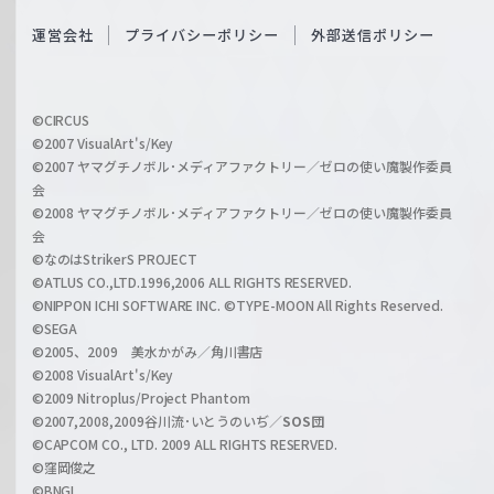
S
O
運営会社
プライバシーポリシー
外部送信ポリシー
c
f
h
f
w
i
a
©CIRCUS
c
©2007 VisualArt's/Key
r
i
©2007 ヤマグチノボル･メディアファクトリー／ゼロの使い魔製作委員
z
会
a
©2008 ヤマグチノボル･メディアファクトリー／ゼロの使い魔製作委員
l
会
C
©なのはStrikerS PROJECT
h
©ATLUS CO.,LTD.1996,2006 ALL RIGHTS RESERVED.
a
©NIPPON ICHI SOFTWARE INC. ©TYPE-MOON All Rights Reserved.
n
©SEGA
©2005、2009 美水かがみ／角川書店
n
©2008 VisualArt's/Key
e
©2009 Nitroplus/Project Phantom
l
©2007,2008,2009谷川流･いとうのいぢ／
SOS団
©CAPCOM CO., LTD. 2009 ALL RIGHTS RESERVED.
©窪岡俊之
©BNGI