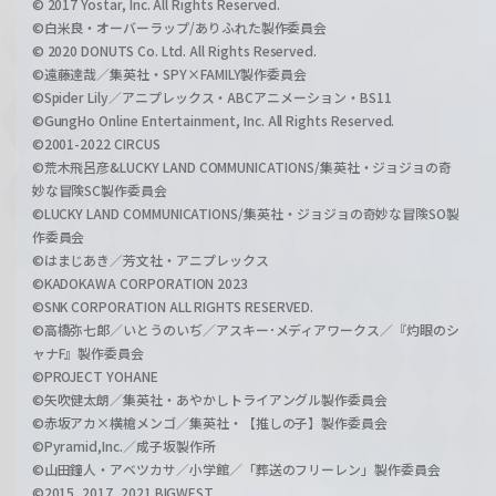
© 2017 Yostar, Inc. All Rights Reserved.
©白米良・オーバーラップ/ありふれた製作委員会
© 2020 DONUTS Co. Ltd. All Rights Reserved.
©遠藤達哉／集英社・SPY×FAMILY製作委員会
©Spider Lily／アニプレックス・ABCアニメーション・BS11
©GungHo Online Entertainment, Inc. All Rights Reserved.
©2001-2022 CIRCUS
©荒木飛呂彦&LUCKY LAND COMMUNICATIONS/集英社・ジョジョの奇
妙な冒険SC製作委員会
©LUCKY LAND COMMUNICATIONS/集英社・ジョジョの奇妙な冒険SO製
作委員会
©はまじあき／芳文社・アニプレックス
©KADOKAWA CORPORATION 2023
©SNK CORPORATION ALL RIGHTS RESERVED.
©高橋弥七郎／いとうのいぢ／アスキー･メディアワークス／『灼眼のシ
ャナF』製作委員会
©PROJECT YOHANE
©矢吹健太朗／集英社・あやかしトライアングル製作委員会
©赤坂アカ×横槍メンゴ／集英社・【推しの子】製作委員会
©Pyramid,Inc.／成子坂製作所
©山田鐘人・アベツカサ／小学館／「葬送のフリーレン」製作委員会
©2015, 2017, 2021 BIGWEST