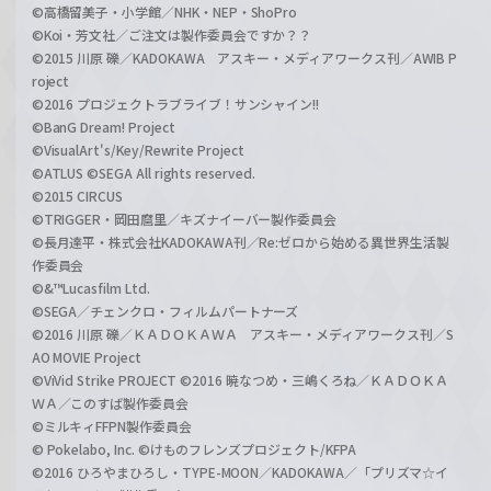
©高橋留美子・小学館／NHK・NEP・ShoPro
©Koi・芳文社／ご注文は製作委員会ですか？？
©2015 川原 礫／KADOKAWA アスキー・メディアワークス刊／AWIB P
roject
©2016 プロジェクトラブライブ！サンシャイン!!
©BanG Dream! Project
©VisualArt's/Key/Rewrite Project
©ATLUS ©SEGA All rights reserved.
©2015 CIRCUS
©TRIGGER・岡田麿里／キズナイーバー製作委員会
©長月達平・株式会社KADOKAWA刊／Re:ゼロから始める異世界生活製
作委員会
©&™Lucasfilm Ltd.
©SEGA／チェンクロ・フィルムパートナーズ
©2016 川原 礫／ＫＡＤＯＫＡＷＡ アスキー・メディアワークス刊／S
AO MOVIE Project
©ViVid Strike PROJECT ©2016 暁なつめ・三嶋くろね／ＫＡＤＯＫＡ
ＷＡ／このすば製作委員会
©ミルキィFFPN製作委員会
© Pokelabo, Inc. ©けものフレンズプロジェクト/KFPA
©2016 ひろやまひろし・TYPE-MOON／KADOKAWA／「プリズマ☆イ