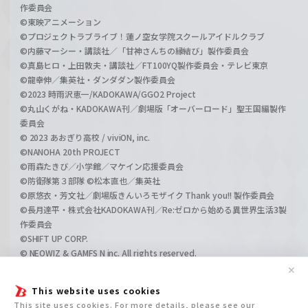
作委員会
©東映アニメーション
©プロジェクトラブライブ！蓮ノ空女学院スクールアイドルクラブ
©内藤マーシー・講談社／「甘神さんちの縁結び」製作委員会
©真島ヒロ・上田敦夫・講談社／FT100YQ製作委員会・テレビ東京
©龍幸伸／集英社・ダンダダン製作委員会
©2023 時雨沢恵一/KADOKAWA/GGO2 Project
©丸山くがね・KADOKAWA刊／劇場版「オーバーロード」聖王国編製作
委員会
© 2023 あおぎり高校 / viviON, inc.
©NANOHA 20th PROJECT
©雨森たきび／小学館／マケイン応援委員会
©防衛隊第３部隊 ©松本直也／集英社
©原悠衣・芳文社／劇場版きんいろモザイク Thank you!! 製作委員会
©長月達平・株式会社KADOKAWA刊／Re:ゼロから始める異世界生活3製
作委員会
©SHIFT UP CORP.
© NEOWIZ & GAMFS N inc. All rights reserved.
©ATLUS. ©SEGA.
✕
©GIRLS und PANZER Projekt
This website uses cookies
©GIRLS und PANZER Film Projekt
This site uses cookies. For more details, please see our