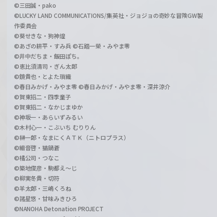
©三田誠・pako
©LUCKY LAND COMMUNICATIONS/集英社・ジョジョの奇妙な冒険GW製
作委員会
©葵せきな・狗神煌
©あざの耕平・すみ兵 ©石踏一榮・みやま零
©井中だちま・飯田ぽち。
©恵比須清司・ぎん太郎
©鏡貴也・とよた瑣織
©春日みかげ・みやま零 ©春日みかげ・みやま零・深井涼介
©賀東招二・四季童子
©賀東招二・なかじまゆか
©神坂一・あらいずみるい
©木村心一・こぶいち むりりん
©榊一郎・なまにくＡＴＫ（ニトロプラス）
©細音啓・猫鍋蒼
©橘公司・つなこ
©築地俊彦・駒都え～じ
©柳実冬貴・切符
©羊太郎・三嶋くろね
©諸星悠・甘味みきひろ
©NANOHA Detonation PROJECT