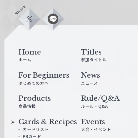
Share
X
L
i
n
e
Home
Titles
ホーム
参加タイトル
For Beginners
News
はじめての方へ
ニュース
Products
Rule/Q&A
商品情報
ルール・Q&A
Cards & Recipes
Events
カードリスト
大会・イベント
PRカード