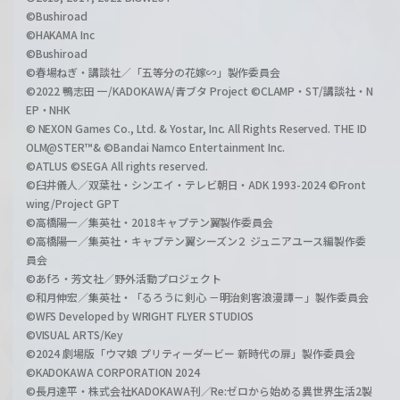
©Bushiroad
©HAKAMA Inc
©Bushiroad
©春場ねぎ・講談社／「五等分の花嫁∽」製作委員会
©2022 鴨志田 一/KADOKAWA/青ブタ Project ©CLAMP・ST/講談社・N
EP・NHK
© NEXON Games Co., Ltd. & Yostar, Inc. All Rights Reserved. THE ID
OLM@STER™& ©Bandai Namco Entertainment Inc.
©ATLUS ©SEGA All rights reserved.
©臼井儀人／双葉社・シンエイ・テレビ朝日・ADK 1993-2024 ©Front
wing/Project GPT
©高橋陽一／集英社・2018キャプテン翼製作委員会
©高橋陽一／集英社・キャプテン翼シーズン２ ジュニアユース編製作委
員会
©あfろ・芳文社／野外活動プロジェクト
©和月伸宏／集英社・「るろうに剣心 －明治剣客浪漫譚－」製作委員会
©WFS Developed by WRIGHT FLYER STUDIOS
©VISUAL ARTS/Key
©2024 劇場版「ウマ娘 プリティーダービー 新時代の扉」製作委員会
©KADOKAWA CORPORATION 2024
©長月達平・株式会社KADOKAWA刊／Re:ゼロから始める異世界生活2製