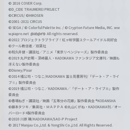
© 2016 COVER Corp.
©D_CIDE TRAUMEREI PROJECT
©CIRCUS/ ©HIKOSEN
©2001-2021 CIRCUS
© SEGA / © Colorful Palette Inc. / © Crypton Future Media, INC. ww
w.piapro.net
All rights reserved.
©2022 プロジェクトラブライブ！虹ヶ咲学園スクールアイドル同好会
©クール教信者／双葉社
©和久井健・講談社／アニメ「東京リベンジャーズ」製作委員会
©2019 丸戸史明・深崎暮人・KADOKAWA ファンタジア文庫刊／映画も
冴えない製作委員会
©Disney/Pixar
©2014 橘公司・つなこ/KADOKAWA 富士見書房刊/「デート・ア・ライ
ブⅡ」製作委員会
©2019 橘公司・つなこ／KADOKAWA／「デート・ア・ライブⅢ」製作
委員会
©春場ねぎ・講談社／映画「五等分の花嫁」製作委員会 ®KODANSHA
©藤本タツキ／集英社・ＭＡＰＰＡ ©丸山くがね・KADOKAWA刊／オー
バーロード4製作委員会
©2020 川原 礫/KADOKAWA/SAO-P Project
© 2017 Manjuu Co.,Ltd. & YongShi Co.,Ltd. All Rights Reserved.