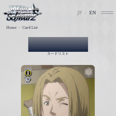
メ
ヴ
ニ
ァ
JP
EN
ュ
イ
ー
ス
Home
Card List
シ
ュ
Card List
ヴ
ァ
カードリスト
ル
ツ
｜
W
e
i
ß
S
c
h