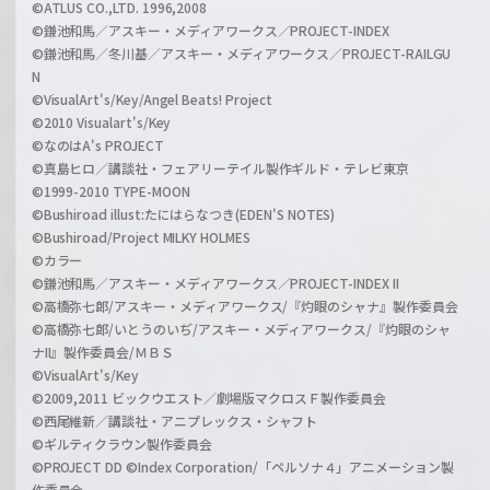
©ATLUS CO.,LTD. 1996,2008
©鎌池和馬／アスキー・メディアワークス／PROJECT-INDEX
©鎌池和馬／冬川基／アスキー・メディアワークス／PROJECT-RAILGU
N
©VisualArt's/Key/Angel Beats! Project
©2010 Visualart's/Key
©なのはA's PROJECT
©真島ヒロ／講談社・フェアリーテイル製作ギルド・テレビ東京
©1999-2010 TYPE-MOON
©Bushiroad illust:たにはらなつき(EDEN'S NOTES)
©Bushiroad/Project MILKY HOLMES
©カラー
©鎌池和馬／アスキー・メディアワークス／PROJECT-INDEX II
©高橋弥七郎/アスキー・メディアワークス/『灼眼のシャナ』製作委員会
©高橋弥七郎/いとうのいぢ/アスキー・メディアワークス/『灼眼のシャ
ナII』製作委員会/ＭＢＳ
©VisualArt's/Key
©2009,2011 ビックウエスト／劇場版マクロスＦ製作委員会
©西尾維新／講談社・アニプレックス・シャフト
©ギルティクラウン製作委員会
©PROJECT DD ©Index Corporation/「ペルソナ４」アニメーション製
作委員会