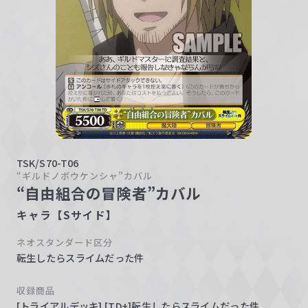
w
a
r
z
TSK/S70-T06
“ギルドノボウケンシャ”カバル
“自由組合の冒険者”カバル
キャラ【Sサイド】
ネオスタンダード区分
転生したらスライムだった件
収録商品
[トライアルデッキ] [TD+]転生したらスライムだった件