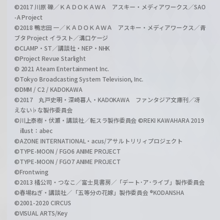
©2017 川原 礫／ＫＡＤＯＫＡＷＡ アスキー・メディアワークス／SAO
-A Project
©2018 鴨志田 一／ＫＡＤＯＫＡＷＡ アスキー・メディアワークス／青
ブタ Project イラスト／溝口ケージ
©CLAMP・ST／講談社・NEP・NHK
©Project Revue Starlight
© 2021 Ateam Entertainment Inc.
©Tokyo Broadcasting System Television, Inc.
©DMM / C2 / KADOKAWA
©2017 丸戸史明・深崎暮人・KADOKAWA ファンタジア文庫刊／冴
えない♭な製作委員会
©川上泰樹・伏瀬・講談社／転スラ製作委員会 ©REKI KAWAHARA 2019
illust：abec
©AZONE INTERNATIONAL・acus/アサルトリリィプロジェクト
©TYPE-MOON / FGO6 ANIME PROJECT
©TYPE-MOON / FGO7 ANIME PROJECT
©Frontwing
©2013 橘公司・つなこ／富士見書房／「デート･ア･ライブ」製作委員会
©春場ねぎ・講談社／「五等分の花嫁」製作委員会 ®KODANSHA
©2001-2020 CIRCUS
©VISUAL ARTS/Key