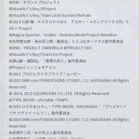
©FHO／ギガントプロジェクト
©VisualArt's/Key/SProject
©VisualArt's/Key/Team Little Busters! Refrain
©2014 川原 礫／ＫＡＤＯＫＡＷＡ アスキー・メディアワークス刊／S
AOⅡ Project
©Magica Quartet／Aniplex・Madoka Movie Project Rebellion
©矢吹健太朗・長谷見沙貴／集英社・とらぶるダークネス製作委員会
©BNEI／PROJECT CINDERELLA ©PROJECT DD3
©VisualArt's/Key/Charlotte Project
©諫山創・講談社／「進撃の巨人」製作委員会
©Project シンフォギアＧＸ
©2015 プロジェクトラブライブ！ムービー
©2015 DMM.com POWERCHORD STUDIO / C2 / KADOKAWA All Rights
Reserved.
© 2014, 2015 SQUARE ENIX CO., LTD. All Rights Reserved.
©TYPE-MOON・ufotable・FSNPC
©2015 ひろやまひろし・TYPE-MOON／KADOKAWA／「プリズマ☆イ
リヤ ツヴァイ ヘルツ！」製作委員会
©2016 DMM.com POWERCHORD STUDIO / C2 / KADOKAWA All Rights
Reserved.
©赤塚不二夫／おそ松さん製作委員会
©高橋留美子・小学館／NHK・NEP・ShoPro