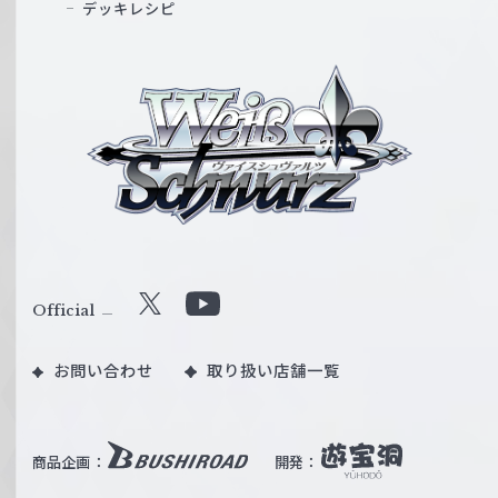
デッキレシピ
ヴ
ァ
イ
ス
シ
ュ
ヴ
ァ
ル
Official
X
Y
ツ
o
｜
お問い合わせ
取り扱い店舗一覧
u
W
T
e
u
i
b
商品企画：
開発：
ß
e
S