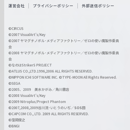
O
運営会社
プライバシーポリシー
外部送信ポリシー
c
f
h
f
w
i
a
©CIRCUS
c
©2007 VisualArt's/Key
r
i
©2007 ヤマグチノボル･メディアファクトリー／ゼロの使い魔製作委員
z
会
a
©2008 ヤマグチノボル･メディアファクトリー／ゼロの使い魔製作委員
l
会
C
©なのはStrikerS PROJECT
h
©ATLUS CO.,LTD.1996,2006 ALL RIGHTS RESERVED.
a
©NIPPON ICHI SOFTWARE INC. ©TYPE-MOON All Rights Reserved.
n
©SEGA
©2005、2009 美水かがみ／角川書店
n
©2008 VisualArt's/Key
e
©2009 Nitroplus/Project Phantom
l
©2007,2008,2009谷川流･いとうのいぢ／
SOS団
©CAPCOM CO., LTD. 2009 ALL RIGHTS RESERVED.
©窪岡俊之
©BNGI