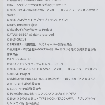
©Koi・芳文社／ご注文は製作委員会ですか？？
©2015 川原 礫／KADOKAWA アスキー・メディアワークス刊／AWIB P
roject
©2016 プロジェクトラブライブ！サンシャイン!!
©BanG Dream! Project
©VisualArt's/Key/Rewrite Project
©ATLUS ©SEGA All rights reserved.
©2015 CIRCUS
©TRIGGER・岡田麿里／キズナイーバー製作委員会
©長月達平・株式会社KADOKAWA刊／Re:ゼロから始める異世界生活製
作委員会
©&™Lucasfilm Ltd.
©SEGA／チェンクロ・フィルムパートナーズ
©2016 川原 礫／ＫＡＤＯＫＡＷＡ アスキー・メディアワークス刊／S
AO MOVIE Project
©ViVid Strike PROJECT ©2016 暁なつめ・三嶋くろね／ＫＡＤＯＫＡ
ＷＡ／このすば製作委員会
©ミルキィFFPN製作委員会
© Pokelabo, Inc. ©けものフレンズプロジェクト/KFPA
©2016 ひろやまひろし・TYPE-MOON／KADOKAWA／「プリズマ☆イ
リヤ ドライ!!」製作委員会