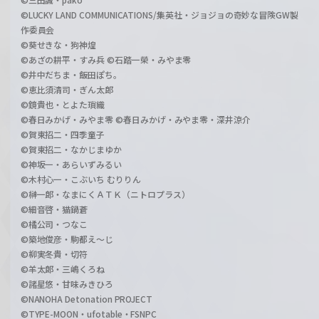
©LUCKY LAND COMMUNICATIONS/集英社・ジョジョの奇妙な冒険GW製
作委員会
©葵せきな・狗神煌
©あざの耕平・すみ兵 ©石踏一榮・みやま零
©井中だちま・飯田ぽち。
©恵比須清司・ぎん太郎
©鏡貴也・とよた瑣織
©春日みかげ・みやま零 ©春日みかげ・みやま零・深井涼介
©賀東招二・四季童子
©賀東招二・なかじまゆか
©神坂一・あらいずみるい
©木村心一・こぶいち むりりん
©榊一郎・なまにくＡＴＫ（ニトロプラス）
©細音啓・猫鍋蒼
©橘公司・つなこ
©築地俊彦・駒都え～じ
©柳実冬貴・切符
©羊太郎・三嶋くろね
©諸星悠・甘味みきひろ
©NANOHA Detonation PROJECT
©TYPE-MOON・ufotable・FSNPC