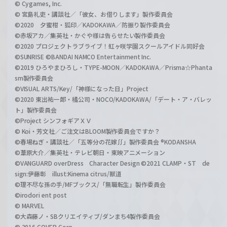
© Cygames, Inc.
© 宮島礼吏・講談社／「彼女、お借りします」製作委員会
©2020 夕蜜柑・狐印／KADOKAWA／防振り製作委員会
©赤坂アカ／集英社・かぐや様は告らせたい製作委員会
©2020 プロジェクトラブライブ！虹ヶ咲学園スクールアイドル同好会
©SUNRISE ©BANDAI NAMCO Entertainment Inc.
©2019 ひろやまひろし・TYPE-MOON／KADOKAWA／Prisma☆Phanta
sm製作委員会
©VISUAL ARTS/Key/「神様になった日」Project
©2020 東出祐一郎・橘公司・NOCO/KADOKAWA/「デート・ア・バレッ
ト」製作委員会
©Project シンフォギアＸＶ
© Koi・芳文社／ご注文はBLOOM製作委員会ですか？
©春場ねぎ・講談社／「五等分の花嫁∬」製作委員会 ®KODANSHA
©葦原大介／集英社・テレビ朝日・東映アニメーション
©VANGUARD overDress Character Design ©2021 CLAMP・ST de
sign:伊藤彰 illust:Kinema citrus/獣道
©理不尽な孫の手/MFブックス/「無職転生」製作委員会
©irodori ent post
© MARVEL
©大森藤ノ・SBクリエイティブ/ダンまち4製作委員会
© 2016 COVER Corp.