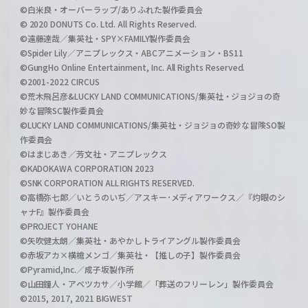
©白米良・オーバーラップ/ありふれた製作委員会
© 2020 DONUTS Co. Ltd. All Rights Reserved.
©遠藤達哉／集英社・SPY×FAMILY製作委員会
©Spider Lily／アニプレックス・ABCアニメーション・BS11
©GungHo Online Entertainment, Inc. All Rights Reserved.
©2001-2022 CIRCUS
©荒木飛呂彦&LUCKY LAND COMMUNICATIONS/集英社・ジョジョの奇
妙な冒険SC製作委員会
©LUCKY LAND COMMUNICATIONS/集英社・ジョジョの奇妙な冒険SO製
作委員会
©はまじあき／芳文社・アニプレックス
©KADOKAWA CORPORATION 2023
©SNK CORPORATION ALL RIGHTS RESERVED.
©高橋弥七郎／いとうのいぢ／アスキー･メディアワークス／『灼眼のシ
ャナF』製作委員会
©PROJECT YOHANE
©矢吹健太朗／集英社・あやかしトライアングル製作委員会
©赤坂アカ×横槍メンゴ／集英社・【推しの子】製作委員会
©Pyramid,Inc.／成子坂製作所
©山田鐘人・アベツカサ／小学館／「葬送のフリーレン」製作委員会
©2015, 2017, 2021 BIGWEST