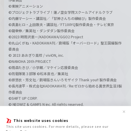
©東映アニメーション
©プロジェクトラブライブ！蓮ノ空女学院スクールアイドルクラブ
©内藤マーシー・講談社／「甘神さんちの縁結び」製作委員会
©真島ヒロ・上田敦夫・講談社／FT100YQ製作委員会・テレビ東京
©龍幸伸／集英社・ダンダダン製作委員会
©2023 時雨沢恵一/KADOKAWA/GGO2 Project
©丸山くがね・KADOKAWA刊／劇場版「オーバーロード」聖王国編製作
委員会
© 2023 あおぎり高校 / viviON, inc.
©NANOHA 20th PROJECT
©雨森たきび／小学館／マケイン応援委員会
©防衛隊第３部隊 ©松本直也／集英社
©原悠衣・芳文社／劇場版きんいろモザイク Thank you!! 製作委員会
©長月達平・株式会社KADOKAWA刊／Re:ゼロから始める異世界生活3製
作委員会
©SHIFT UP CORP.
© NEOWIZ & GAMFS N inc. All rights reserved.
©ATLUS. ©SEGA.
✕
©GIRLS und PANZER Projekt
This website uses cookies
©GIRLS und PANZER Film Projekt
This site uses cookies. For more details, please see our
©GIRLS und PANZER Finale Projekt