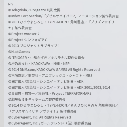
N S
©sole;viola／Progetto 幻影太陽
©Index Corporation/「デビルサバイバー2」アニメーション製作委員会
©2013 ひろやまひろし・TYPE-MOON・角川書店／「プリズマ☆イリ
ヤ」製作委員会
©Project wooser 2
©Project シンフォギアＧ
©2013 プロジェクトラブライブ！
©KLabGames
© TRIGGER・中島かずき／キルラキル製作委員会
©橙乃ままれ・KADOKAWA／NHK・NEP
©2014 DMM.com/KADOKAWA GAMES All Rights Reserved.
©古味直志／集英社・アニプレックス・シャフト・MBS
©臼井儀人/双葉社・シンエイ・テレビ朝日・ADK
©臼井儀人/双葉社・シンエイ・テレビ朝日・ADK 2001,2002,2014
©貴家悠・橘賢一／集英社・Project TERRAFORMARS
©劇場版ミルキィホームズ製作委員会
©2014 ひろやまひろし・TYPE-MOON／ＫＡＤＯＫＡＷＡ 角川書店刊／
「プリズマ☆イリヤ ツヴァイ！」製作委員会
©CyberAgent, Inc. All Rights Reserved.
©CyberAgent, Inc. /ガールフレンド（仮）製作委員会