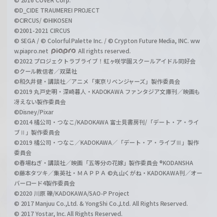
©D_CIDE TRAUMEREI PROJECT
©CIRCUS/ ©HIKOSEN
©2001-2021 CIRCUS
© SEGA / © Colorful Palette Inc. / © Crypton Future Media, INC. ww
w.piapro.net
All rights reserved.
©2022 プロジェクトラブライブ！虹ヶ咲学園スクールアイドル同好会
©クール教信者／双葉社
©和久井健・講談社／アニメ「東京リベンジャーズ」製作委員会
©2019 丸戸史明・深崎暮人・KADOKAWA ファンタジア文庫刊／映画も
冴えない製作委員会
©Disney/Pixar
©2014 橘公司・つなこ/KADOKAWA 富士見書房刊/「デート・ア・ライ
ブⅡ」製作委員会
©2019 橘公司・つなこ／KADOKAWA／「デート・ア・ライブⅢ」製作
委員会
©春場ねぎ・講談社／映画「五等分の花嫁」製作委員会 ®KODANSHA
©藤本タツキ／集英社・ＭＡＰＰＡ ©丸山くがね・KADOKAWA刊／オー
バーロード4製作委員会
©2020 川原 礫/KADOKAWA/SAO-P Project
© 2017 Manjuu Co.,Ltd. & YongShi Co.,Ltd. All Rights Reserved.
© 2017 Yostar, Inc. All Rights Reserved.