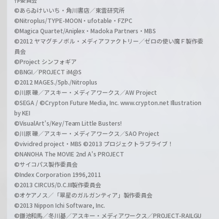
©あらゐけいいち・角川書店／東雲研究所
©Nitroplus/TYPE-MOON・ufotable・FZPC
©Magica Quartet/Aniplex・Madoka Partners・MBS
©2012 ヤマグチノボル・メディアファクトリー／ゼロの使い魔Ｆ製作委
員会
©Project シンフォギア
©BNGI／PROJECT iM@S
©2012 MAGES./5pb./Nitroplus
©川原 礫／アスキー・メディアワークス／AW Project
©SEGA / ©Crypton Future Media, Inc. www.crypton.net Illustration
by KEI
©VisualArt's/Key/Team Little Busters!
©川原 礫／アスキー・メディアワークス／SAO Project
©vividred project・MBS ©2013 プロジェクトラブライブ！
©NANOHA The MOVIE 2nd A's PROJECT
©サイコパス製作委員会
©Index Corporation 1996,2011
©2013 CIRCUS/D.C.III製作委員会
©オケアノス／「翠星のガルガンティア」製作委員会
©2013 Nippon Ichi Software, Inc.
©鎌池和馬／冬川基／アスキー・メディアワークス／PROJECT-RAILGU