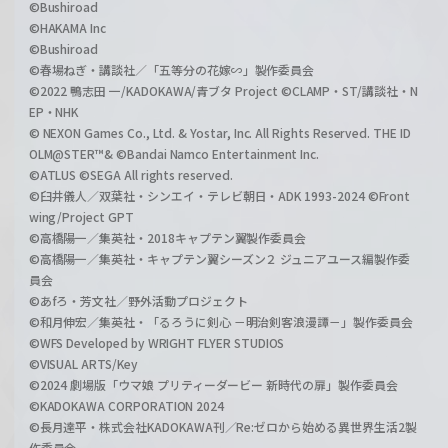
©Bushiroad
©HAKAMA Inc
©Bushiroad
©春場ねぎ・講談社／「五等分の花嫁∽」製作委員会
©2022 鴨志田 一/KADOKAWA/青ブタ Project ©CLAMP・ST/講談社・N
EP・NHK
© NEXON Games Co., Ltd. & Yostar, Inc. All Rights Reserved. THE ID
OLM@STER™& ©Bandai Namco Entertainment Inc.
©ATLUS ©SEGA All rights reserved.
©臼井儀人／双葉社・シンエイ・テレビ朝日・ADK 1993-2024 ©Front
wing/Project GPT
©高橋陽一／集英社・2018キャプテン翼製作委員会
©高橋陽一／集英社・キャプテン翼シーズン２ ジュニアユース編製作委
員会
©あfろ・芳文社／野外活動プロジェクト
©和月伸宏／集英社・「るろうに剣心 －明治剣客浪漫譚－」製作委員会
©WFS Developed by WRIGHT FLYER STUDIOS
©VISUAL ARTS/Key
©2024 劇場版「ウマ娘 プリティーダービー 新時代の扉」製作委員会
©KADOKAWA CORPORATION 2024
©長月達平・株式会社KADOKAWA刊／Re:ゼロから始める異世界生活2製
作委員会