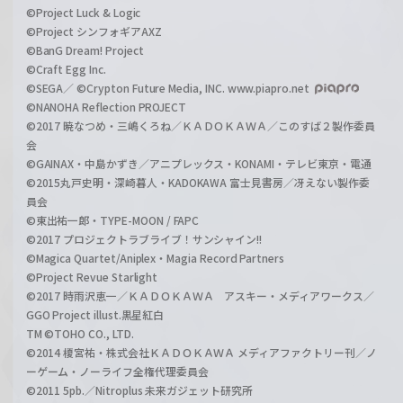
©Project Luck & Logic
©Project シンフォギアAXZ
©BanG Dream! Project
©Craft Egg Inc.
©SEGA／ ©Crypton Future Media, INC. www.piapro.net
©NANOHA Reflection PROJECT
©2017 暁なつめ・三嶋くろね／ＫＡＤＯＫＡＷＡ／このすば２製作委員
会
©GAINAX・中島かずき／アニプレックス・KONAMI・テレビ東京・電通
©2015丸戸史明・深崎暮人・KADOKAWA 富士見書房／冴えない製作委
員会
©東出祐一郎・TYPE-MOON / FAPC
©2017 プロジェクトラブライブ！サンシャイン!!
©Magica Quartet/Aniplex・Magia Record Partners
©Project Revue Starlight
©2017 時雨沢恵一／ＫＡＤＯＫＡＷＡ アスキー・メディアワークス／
GGO Project illust.黒星紅白
TM ©TOHO CO., LTD.
©2014 榎宮祐・株式会社ＫＡＤＯＫＡＷＡ メディアファクトリー刊／ノ
ーゲーム・ノーライフ全権代理委員会
©2011 5pb.／Nitroplus 未来ガジェット研究所