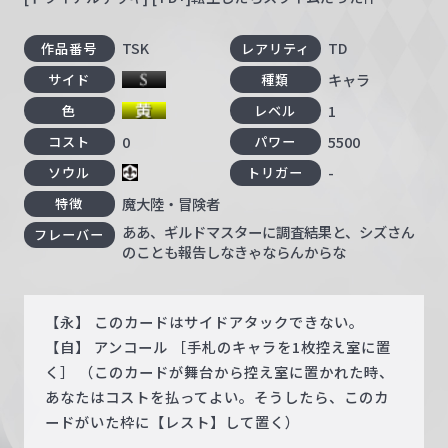
TSK
TD
作品番号
レアリティ
キャラ
サイド
種類
1
色
レベル
0
5500
コスト
パワー
-
ソウル
トリガー
魔大陸・冒険者
特徴
ああ、ギルドマスターに調査結果と、シズさん
フレーバー
のことも報告しなきゃならんからな
【永】 このカードはサイドアタックできない。
【自】 アンコール ［手札のキャラを1枚控え室に置
く］ （このカードが舞台から控え室に置かれた時、
あなたはコストを払ってよい。そうしたら、このカ
ードがいた枠に【レスト】して置く）