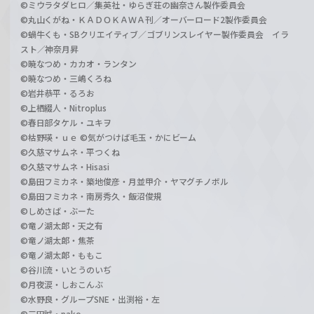
©ミウラタダヒロ／集英社・ゆらぎ荘の幽奈さん製作委員会
©丸山くがね・ＫＡＤＯＫＡＷＡ刊／オーバーロード2製作委員会
©蝸牛くも・SBクリエイティブ／ゴブリンスレイヤー製作委員会 イラ
スト／神奈月昇
©暁なつめ・カカオ・ランタン
©暁なつめ・三嶋くろね
©岩井恭平・るろお
©上栖綴人・Nitroplus
©春日部タケル・ユキヲ
©枯野瑛・ｕｅ ©気がつけば毛玉・かにビーム
©久慈マサムネ・平つくね
©久慈マサムネ・Hisasi
©島田フミカネ・築地俊彦・月並甲介・ヤマグチノボル
©島田フミカネ・南房秀久・飯沼俊規
©しめさば・ぶーた
©竜ノ湖太郎・天之有
©竜ノ湖太郎・焦茶
©竜ノ湖太郎・ももこ
©谷川流・いとうのいぢ
©月夜涙・しおこんぶ
©水野良・グループSNE・出渕裕・左
©三田誠・pako