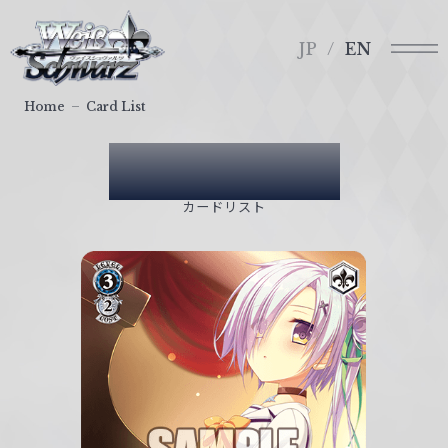
メ
ヴ
ニ
ァ
JP
EN
ュ
イ
ー
ス
Home
Card List
シ
ュ
Card List
ヴ
ァ
カードリスト
ル
ツ
｜
W
e
i
ß
S
c
h