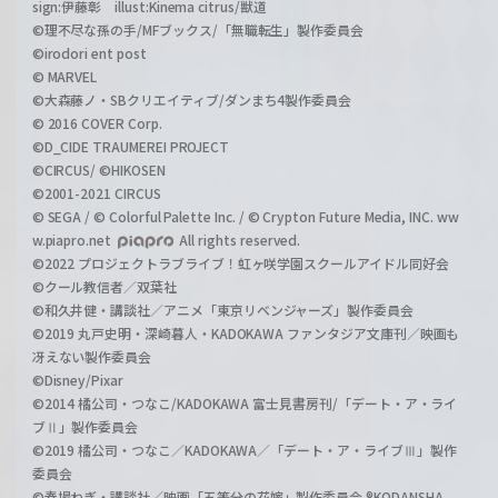
sign:伊藤彰 illust:Kinema citrus/獣道
©理不尽な孫の手/MFブックス/「無職転生」製作委員会
©irodori ent post
© MARVEL
©大森藤ノ・SBクリエイティブ/ダンまち4製作委員会
© 2016 COVER Corp.
©D_CIDE TRAUMEREI PROJECT
©CIRCUS/ ©HIKOSEN
©2001-2021 CIRCUS
© SEGA / © Colorful Palette Inc. / © Crypton Future Media, INC. ww
w.piapro.net
All rights reserved.
©2022 プロジェクトラブライブ！虹ヶ咲学園スクールアイドル同好会
©クール教信者／双葉社
©和久井健・講談社／アニメ「東京リベンジャーズ」製作委員会
©2019 丸戸史明・深崎暮人・KADOKAWA ファンタジア文庫刊／映画も
冴えない製作委員会
©Disney/Pixar
©2014 橘公司・つなこ/KADOKAWA 富士見書房刊/「デート・ア・ライ
ブⅡ」製作委員会
©2019 橘公司・つなこ／KADOKAWA／「デート・ア・ライブⅢ」製作
委員会
©春場ねぎ・講談社／映画「五等分の花嫁」製作委員会 ®KODANSHA