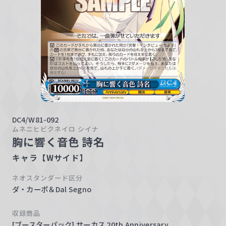
w
a
r
z
DC4/W81-092
ムネニヒビクネイロ シイナ
胸に響く音色 詩名
キャラ【Wサイド】
ネオスタンダード区分
ダ・カーポ＆Dal Segno
収録商品
[ブースターパック] サーカス 20th Anniversary