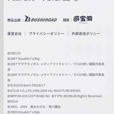
W
T
e
u
i
b
商品企画：
開発：
ß
e
S
O
運営会社
プライバシーポリシー
外部送信ポリシー
c
f
h
f
w
i
a
©CIRCUS
c
©2007 VisualArt's/Key
r
i
©2007 ヤマグチノボル･メディアファクトリー／ゼロの使い魔製作委員
z
会
a
©2008 ヤマグチノボル･メディアファクトリー／ゼロの使い魔製作委員
l
会
C
©なのはStrikerS PROJECT
h
©ATLUS CO.,LTD.1996,2006 ALL RIGHTS RESERVED.
a
©NIPPON ICHI SOFTWARE INC. ©TYPE-MOON All Rights Reserved.
n
©SEGA
©2005、2009 美水かがみ／角川書店
n
©2008 VisualArt's/Key