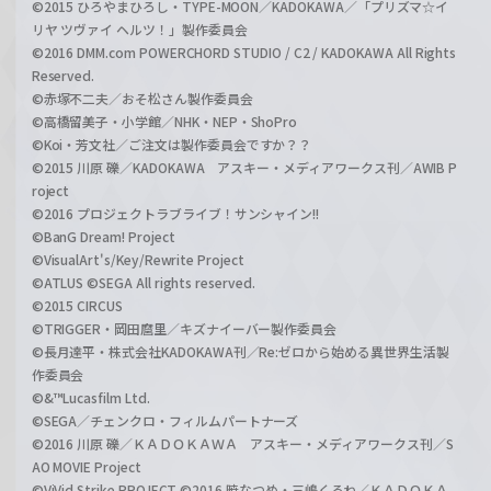
©2015 ひろやまひろし・TYPE-MOON／KADOKAWA／「プリズマ☆イ
リヤ ツヴァイ ヘルツ！」製作委員会
©2016 DMM.com POWERCHORD STUDIO / C2 / KADOKAWA All Rights
Reserved.
©赤塚不二夫／おそ松さん製作委員会
©高橋留美子・小学館／NHK・NEP・ShoPro
©Koi・芳文社／ご注文は製作委員会ですか？？
©2015 川原 礫／KADOKAWA アスキー・メディアワークス刊／AWIB P
roject
©2016 プロジェクトラブライブ！サンシャイン!!
©BanG Dream! Project
©VisualArt's/Key/Rewrite Project
©ATLUS ©SEGA All rights reserved.
©2015 CIRCUS
©TRIGGER・岡田麿里／キズナイーバー製作委員会
©長月達平・株式会社KADOKAWA刊／Re:ゼロから始める異世界生活製
作委員会
©&™Lucasfilm Ltd.
©SEGA／チェンクロ・フィルムパートナーズ
©2016 川原 礫／ＫＡＤＯＫＡＷＡ アスキー・メディアワークス刊／S
AO MOVIE Project
©ViVid Strike PROJECT ©2016 暁なつめ・三嶋くろね／ＫＡＤＯＫＡ