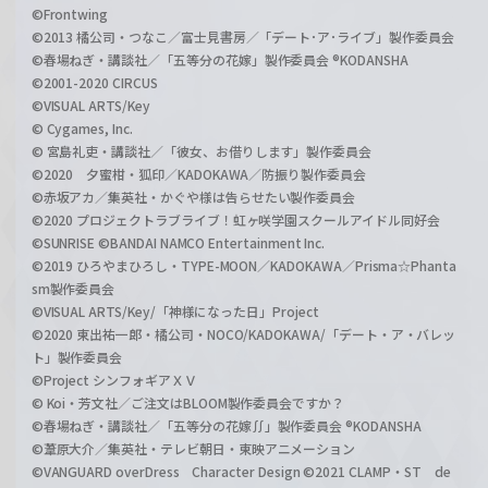
©Frontwing
©2013 橘公司・つなこ／富士見書房／「デート･ア･ライブ」製作委員会
©春場ねぎ・講談社／「五等分の花嫁」製作委員会 ®KODANSHA
©2001-2020 CIRCUS
©VISUAL ARTS/Key
© Cygames, Inc.
© 宮島礼吏・講談社／「彼女、お借りします」製作委員会
©2020 夕蜜柑・狐印／KADOKAWA／防振り製作委員会
©赤坂アカ／集英社・かぐや様は告らせたい製作委員会
©2020 プロジェクトラブライブ！虹ヶ咲学園スクールアイドル同好会
©SUNRISE ©BANDAI NAMCO Entertainment Inc.
©2019 ひろやまひろし・TYPE-MOON／KADOKAWA／Prisma☆Phanta
sm製作委員会
©VISUAL ARTS/Key/「神様になった日」Project
©2020 東出祐一郎・橘公司・NOCO/KADOKAWA/「デート・ア・バレッ
ト」製作委員会
©Project シンフォギアＸＶ
© Koi・芳文社／ご注文はBLOOM製作委員会ですか？
©春場ねぎ・講談社／「五等分の花嫁∬」製作委員会 ®KODANSHA
©葦原大介／集英社・テレビ朝日・東映アニメーション
©VANGUARD overDress Character Design ©2021 CLAMP・ST de