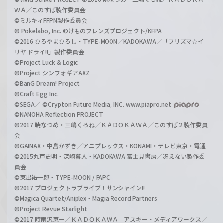
ＷＡ／このすば製作委員会
©ミルキィFFPN製作委員会
© Pokelabo, Inc. ©けものフレンズプロジェクト/KFPA
©2016 ひろやまひろし・TYPE-MOON／KADOKAWA／「プリズマ☆イ
リヤ ドライ!!」製作委員会
©Project Luck & Logic
©Project シンフォギアAXZ
©BanG Dream! Project
©Craft Egg Inc.
©SEGA／ ©Crypton Future Media, INC. www.piapro.net
©NANOHA Reflection PROJECT
©2017 暁なつめ・三嶋くろね／ＫＡＤＯＫＡＷＡ／このすば２製作委員
会
©GAINAX・中島かずき／アニプレックス・KONAMI・テレビ東京・電通
©2015丸戸史明・深崎暮人・KADOKAWA 富士見書房／冴えない製作委
員会
©東出祐一郎・TYPE-MOON / FAPC
©2017 プロジェクトラブライブ！サンシャイン!!
©Magica Quartet/Aniplex・Magia Record Partners
©Project Revue Starlight
©2017 時雨沢恵一／ＫＡＤＯＫＡＷＡ アスキー・メディアワークス／