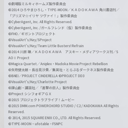
©劇場版ミルキィホームズ製作委員会
©2014 ひろやまひろし・TYPE-MOON／ＫＡＤＯＫＡＷＡ 角川書店刊／
「プリズマ☆イリヤ ツヴァイ！」製作委員会
©CyberAgent, Inc. All Rights Reserved.
©CyberAgent, Inc. /ガールフレンド（仮）製作委員会
©FHO／ギガントプロジェクト
©VisualArt's/Key/SProject
©VisualArt's/Key/Team Little Busters! Refrain
©2014 川原 礫／ＫＡＤＯＫＡＷＡ アスキー・メディアワークス刊／S
AOⅡ Project
©Magica Quartet／Aniplex・Madoka Movie Project Rebellion
©矢吹健太朗・長谷見沙貴／集英社・とらぶるダークネス製作委員会
©BNEI／PROJECT CINDERELLA ©PROJECT DD3
©VisualArt's/Key/Charlotte Project
©諫山創・講談社／「進撃の巨人」製作委員会
©Project シンフォギアＧＸ
©2015 プロジェクトラブライブ！ムービー
©2015 DMM.com POWERCHORD STUDIO / C2 / KADOKAWA All Rights
Reserved.
© 2014, 2015 SQUARE ENIX CO., LTD. All Rights Reserved.
©TYPE-MOON・ufotable・FSNPC