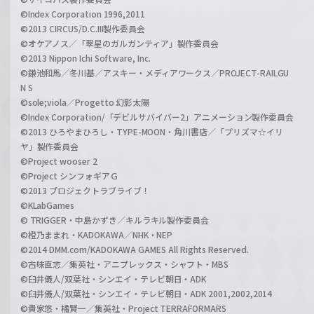
©Index Corporation 1996,2011
©2013 CIRCUS/D.C.III製作委員会
©オケアノス／「翠星のガルガンティア」製作委員会
©2013 Nippon Ichi Software, Inc.
©鎌池和馬／冬川基／アスキー・メディアワークス／PROJECT-RAILGU
N S
©sole;viola／Progetto 幻影太陽
©Index Corporation/「デビルサバイバー2」アニメーション製作委員会
©2013 ひろやまひろし・TYPE-MOON・角川書店／「プリズマ☆イリ
ヤ」製作委員会
©Project wooser 2
©Project シンフォギアＧ
©2013 プロジェクトラブライブ！
©KLabGames
© TRIGGER・中島かずき／キルラキル製作委員会
©橙乃ままれ・KADOKAWA／NHK・NEP
©2014 DMM.com/KADOKAWA GAMES All Rights Reserved.
©古味直志／集英社・アニプレックス・シャフト・MBS
©臼井儀人/双葉社・シンエイ・テレビ朝日・ADK
©臼井儀人/双葉社・シンエイ・テレビ朝日・ADK 2001,2002,2014
©貴家悠・橘賢一／集英社・Project TERRAFORMARS