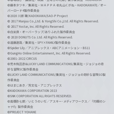
©藤本タツキ／集英社・ＭＡＰＰＡ ©丸山くがね・KADOKAWA刊／オー
バーロード4製作委員会
©2020 川原 礫/KADOKAWA/SAO-P Project
© 2017 Manjuu Co.,Ltd. & YongShi Co.,Ltd. All Rights Reserved.
© 2017 Yostar, Inc. All Rights Reserved.
©白米良・オーバーラップ/ありふれた製作委員会
© 2020 DONUTS Co. Ltd. All Rights Reserved.
©遠藤達哉／集英社・SPY×FAMILY製作委員会
©Spider Lily／アニプレックス・ABCアニメーション・BS11
©GungHo Online Entertainment, Inc. All Rights Reserved.
©2001-2022 CIRCUS
©荒木飛呂彦&LUCKY LAND COMMUNICATIONS/集英社・ジョジョの奇
妙な冒険SC製作委員会
©LUCKY LAND COMMUNICATIONS/集英社・ジョジョの奇妙な冒険SO製
作委員会
©はまじあき／芳文社・アニプレックス
©KADOKAWA CORPORATION 2023
©SNK CORPORATION ALL RIGHTS RESERVED.
©高橋弥七郎／いとうのいぢ／アスキー･メディアワークス／『灼眼のシ
ャナF』製作委員会
©PROJECT YOHANE