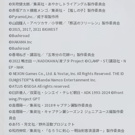
©矢吹健太朗／集英社・あやかしトライアングル製作委員会
©赤坂アカ×横槍メンゴ／集英社・【推しの子】製作委員会
©Pyramid,Inc.／成子坂製作所
©山田鐘人・アベツカサ／小学館／「葬送のフリーレン」製作委員会
©2015, 2017, 2021 BIGWEST
©Bushiroad
©HAKAMA Inc
©Bushiroad
©春場ねぎ・講談社／「五等分の花嫁∽」製作委員会
©2022 鴨志田 一/KADOKAWA/青ブタ Project ©CLAMP・ST/講談社・N
EP・NHK
© NEXON Games Co., Ltd. & Yostar, Inc. All Rights Reserved. THE ID
OLM@STER™& ©Bandai Namco Entertainment Inc.
©ATLUS ©SEGA All rights reserved.
©臼井儀人／双葉社・シンエイ・テレビ朝日・ADK 1993-2024 ©Front
wing/Project GPT
©高橋陽一／集英社・2018キャプテン翼製作委員会
©高橋陽一／集英社・キャプテン翼シーズン２ ジュニアユース編製作委
員会
©あfろ・芳文社／野外活動プロジェクト
©和月伸宏／集英社・「るろうに剣心 －明治剣客浪漫譚－」製作委員会