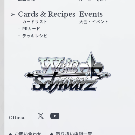
Cards & Recipes
Events
カードリスト
大会・イベント
PRカード
デッキレシピ
ヴ
ァ
イ
ス
シ
ュ
ヴ
ァ
ル
Official
X
Y
ツ
o
｜
お問い合わせ
取り扱い店舗一覧
u