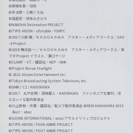
©柳実冬貴・切符
©羊太郎・三嶋くろね
©諸星悠・甘味みきひろ
©NANOHA Detonation PROJECT
©TYPE-MOON・ufotable・FSNPC
©2017 川原 礫／ＫＡＤＯＫＡＷＡ アスキー・メディアワークス／SAO
-A Project
©2018 鴨志田 一／ＫＡＤＯＫＡＷＡ アスキー・メディアワークス／青
ブタ Project イラスト／溝口ケージ
©CLAMP・ST／講談社・NEP・NHK
©Project Revue Starlight
© 2021 Ateam Entertainment Inc.
©Tokyo Broadcasting System Television, Inc.
©DMM / C2 / KADOKAWA
©2017 丸戸史明・深崎暮人・KADOKAWA ファンタジア文庫刊／冴
えない♭な製作委員会
©川上泰樹・伏瀬・講談社／転スラ製作委員会 ©REKI KAWAHARA 2019
illust：abec
©AZONE INTERNATIONAL・acus/アサルトリリィプロジェクト
©TYPE-MOON / FGO6 ANIME PROJECT
©TYPE-MOON / FGO7 ANIME PROJECT