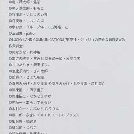
©竜ノ湖太郎・焦茶
©竜ノ湖太郎・ももこ
©谷川流・いとうのいぢ
©月夜涙・しおこんぶ
©水野良・グループSNE・出渕裕・左
©三田誠・pako
©LUCKY LAND COMMUNICATIONS/集英社・ジョジョの奇妙な冒険GW製
作委員会
©葵せきな・狗神煌
©あざの耕平・すみ兵 ©石踏一榮・みやま零
©井中だちま・飯田ぽち。
©恵比須清司・ぎん太郎
©鏡貴也・とよた瑣織
©春日みかげ・みやま零 ©春日みかげ・みやま零・深井涼介
©賀東招二・四季童子
©賀東招二・なかじまゆか
©神坂一・あらいずみるい
©木村心一・こぶいち むりりん
©榊一郎・なまにくＡＴＫ（ニトロプラス）
©細音啓・猫鍋蒼
©橘公司・つなこ
©築地俊彦・駒都え～じ