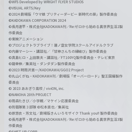
©WFS Developed by WRIGHT FLYER STUDIOS
©VISUAL ARTS/Key
©2024 劇場版「ウマ娘 プリティーダービー 新時代の扉」製作委員会
©KADOKAWA CORPORATION 2024
©長月達平・株式会社KADOKAWA刊／Re:ゼロから始める異世界生活2製
作委員会
©東映アニメーション
©プロジェクトラブライブ！蓮ノ空女学院スクールアイドルクラブ
©内藤マーシー・講談社／「甘神さんちの縁結び」製作委員会
©真島ヒロ・上田敦夫・講談社／FT100YQ製作委員会・テレビ東京
©龍幸伸／集英社・ダンダダン製作委員会
©2023 時雨沢恵一/KADOKAWA/GGO2 Project
©丸山くがね・KADOKAWA刊／劇場版「オーバーロード」聖王国編製作
委員会
© 2023 あおぎり高校 / viviON, inc.
©NANOHA 20th PROJECT
©雨森たきび／小学館／マケイン応援委員会
©防衛隊第３部隊 ©松本直也／集英社
©原悠衣・芳文社／劇場版きんいろモザイク Thank you!! 製作委員会
©長月達平・株式会社KADOKAWA刊／Re:ゼロから始める異世界生活3製
作委員会
©SHIFT UP CORP.