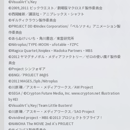
©VisualArt's/Key
©2009,2011 ビックウエスト／劇場版マクロスＦ製作委員会
©西尾維新／講談社・アニプレックス・シャフト
©ギルティクラウン製作委員会
©PROJECT DD ©Index Corporation/「ペルソナ４」アニメーション製
作委員会
©あらゐけいいち・角川書店／東雲研究所
©Nitroplus/TYPE-MOON・ufotable・FZPC
©Magica Quartet/Aniplex・Madoka Partners・MBS
©2012 ヤマグチノボル・メディアファクトリー／ゼロの使い魔Ｆ製作委
員会
©Project シンフォギア
©BNGI／PROJECT iM@S
©2012 MAGES./5pb./Nitroplus
©川原 礫／アスキー・メディアワークス／AW Project
©SEGA / ©Crypton Future Media, Inc. www.crypton.net Illustration
by KEI
©VisualArt's/Key/Team Little Busters!
©川原 礫／アスキー・メディアワークス／SAO Project
©vividred project・MBS ©2013 プロジェクトラブライブ！
©NANOHA The MOVIE 2nd A's PROJECT
©サイコパス製作委員会