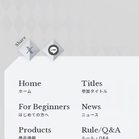
Share
X
L
i
n
e
Home
Titles
ホーム
参加タイトル
For Beginners
News
はじめての方へ
ニュース
Products
Rule/Q&A
商品情報
ルール・Q&A