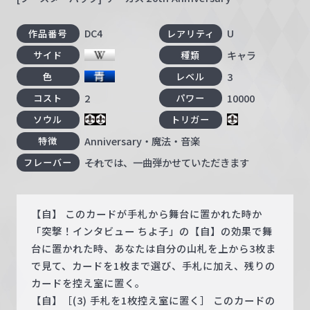
DC4
U
作品番号
レアリティ
キャラ
サイド
種類
3
色
レベル
2
10000
コスト
パワー
ソウル
トリガー
Anniversary・魔法・音楽
特徴
――それでは、一曲弾かせていただきます
フレーバー
【自】 このカードが手札から舞台に置かれた時か
「突撃！インタビュー ちよ子」の【自】の効果で舞
台に置かれた時、あなたは自分の山札を上から3枚ま
で見て、カードを1枚まで選び、手札に加え、残りの
カードを控え室に置く。
【自】［(3) 手札を1枚控え室に置く］ このカードの