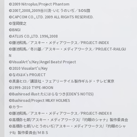
e
©2009 Nitroplus/Project Phantom
l
©2007,2008,2009谷川流･いとうのいぢ／
SOS団
©CAPCOM CO., LTD. 2009 ALL RIGHTS RESERVED.
©窪岡俊之
©BNGI
©ATLUS CO.,LTD. 1996,2008
©鎌池和馬／アスキー・メディアワークス／PROJECT-INDEX
©鎌池和馬／冬川基／アスキー・メディアワークス／PROJECT-RAILGU
N
©VisualArt's/Key/Angel Beats! Project
©2010 Visualart's/Key
©なのはA's PROJECT
©真島ヒロ／講談社・フェアリーテイル製作ギルド・テレビ東京
©1999-2010 TYPE-MOON
©Bushiroad illust:たにはらなつき(EDEN'S NOTES)
©Bushiroad/Project MILKY HOLMES
©カラー
©鎌池和馬／アスキー・メディアワークス／PROJECT-INDEX II
©高橋弥七郎/アスキー・メディアワークス/『灼眼のシャナ』製作委員会
©高橋弥七郎/いとうのいぢ/アスキー・メディアワークス/『灼眼のシャ
ナII』製作委員会/ＭＢＳ