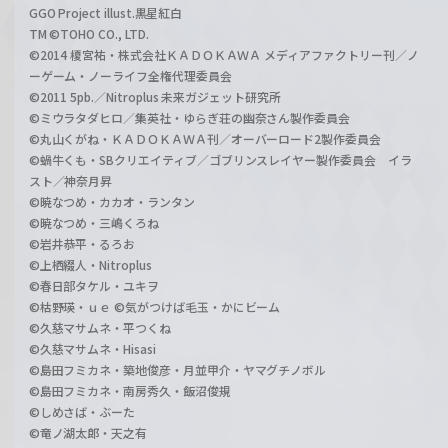
GGO Project illust.黒星紅白
TM ©TOHO CO., LTD.
©2014 榎宮祐・株式会社ＫＡＤＯＫＡＷＡ メディアファクトリー刊／ノ
ーゲーム・ノーライフ全権代理委員会
©2011 5pb.／Nitroplus 未来ガジェット研究所
©ミウラタダヒロ／集英社・ゆらぎ荘の幽奈さん製作委員会
©丸山くがね・ＫＡＤＯＫＡＷＡ刊／オーバーロード2製作委員会
©蝸牛くも・SBクリエイティブ／ゴブリンスレイヤー製作委員会 イラ
スト／神奈月昇
©暁なつめ・カカオ・ランタン
©暁なつめ・三嶋くろね
©岩井恭平・るろお
©上栖綴人・Nitroplus
©春日部タケル・ユキヲ
©枯野瑛・ｕｅ ©気がつけば毛玉・かにビーム
©久慈マサムネ・平つくね
©久慈マサムネ・Hisasi
©島田フミカネ・築地俊彦・月並甲介・ヤマグチノボル
©島田フミカネ・南房秀久・飯沼俊規
©しめさば・ぶーた
©竜ノ湖太郎・天之有