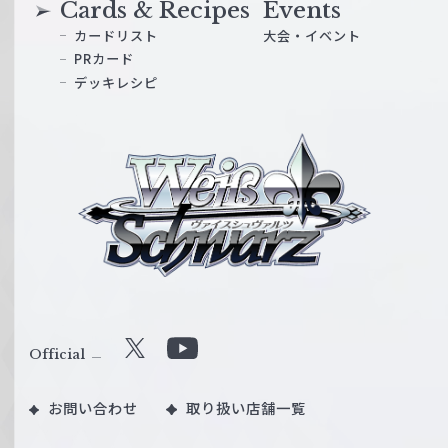
Cards & Recipes
Events
カードリスト
大会・イベント
PRカード
デッキレシピ
ヴ
ァ
イ
ス
シ
ュ
ヴ
ァ
ル
Official
X
Y
ツ
o
｜
お問い合わせ
取り扱い店舗一覧
u
W
T
e