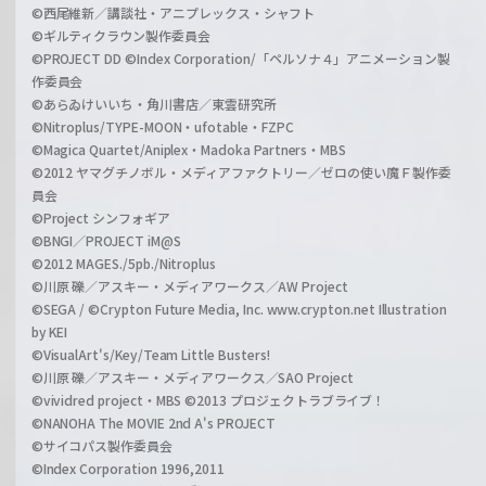
©西尾維新／講談社・アニプレックス・シャフト
©ギルティクラウン製作委員会
©PROJECT DD ©Index Corporation/「ペルソナ４」アニメーション製
作委員会
©あらゐけいいち・角川書店／東雲研究所
©Nitroplus/TYPE-MOON・ufotable・FZPC
©Magica Quartet/Aniplex・Madoka Partners・MBS
©2012 ヤマグチノボル・メディアファクトリー／ゼロの使い魔Ｆ製作委
員会
©Project シンフォギア
©BNGI／PROJECT iM@S
©2012 MAGES./5pb./Nitroplus
©川原 礫／アスキー・メディアワークス／AW Project
©SEGA / ©Crypton Future Media, Inc. www.crypton.net Illustration
by KEI
©VisualArt's/Key/Team Little Busters!
©川原 礫／アスキー・メディアワークス／SAO Project
©vividred project・MBS ©2013 プロジェクトラブライブ！
©NANOHA The MOVIE 2nd A's PROJECT
©サイコパス製作委員会
©Index Corporation 1996,2011