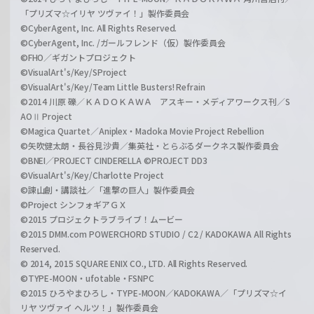
「プリズマ☆イリヤ ツヴァイ！」製作委員会
©CyberAgent, Inc. All Rights Reserved.
©CyberAgent, Inc. /ガールフレンド（仮）製作委員会
©FHO／ギガントプロジェクト
©VisualArt's/Key/SProject
©VisualArt's/Key/Team Little Busters! Refrain
©2014 川原 礫／ＫＡＤＯＫＡＷＡ アスキー・メディアワークス刊／S
AOⅡ Project
©Magica Quartet／Aniplex・Madoka Movie Project Rebellion
©矢吹健太朗・長谷見沙貴／集英社・とらぶるダークネス製作委員会
©BNEI／PROJECT CINDERELLA ©PROJECT DD3
©VisualArt's/Key/Charlotte Project
©諫山創・講談社／「進撃の巨人」製作委員会
©Project シンフォギアＧＸ
©2015 プロジェクトラブライブ！ムービー
©2015 DMM.com POWERCHORD STUDIO / C2 / KADOKAWA All Rights
Reserved.
© 2014, 2015 SQUARE ENIX CO., LTD. All Rights Reserved.
©TYPE-MOON・ufotable・FSNPC
©2015 ひろやまひろし・TYPE-MOON／KADOKAWA／「プリズマ☆イ
リヤ ツヴァイ ヘルツ！」製作委員会