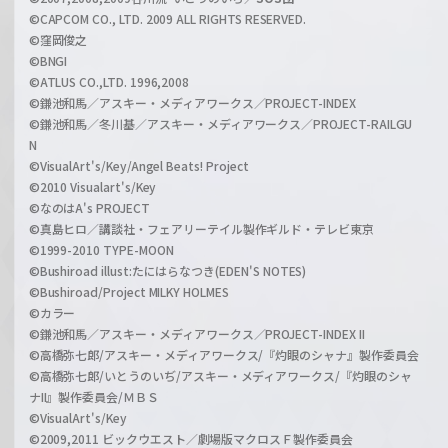
©CAPCOM CO., LTD. 2009 ALL RIGHTS RESERVED.
©窪岡俊之
©BNGI
©ATLUS CO.,LTD. 1996,2008
©鎌池和馬／アスキー・メディアワークス／PROJECT-INDEX
©鎌池和馬／冬川基／アスキー・メディアワークス／PROJECT-RAILGU
N
©VisualArt's/Key/Angel Beats! Project
©2010 Visualart's/Key
©なのはA's PROJECT
©真島ヒロ／講談社・フェアリーテイル製作ギルド・テレビ東京
©1999-2010 TYPE-MOON
©Bushiroad illust:たにはらなつき(EDEN'S NOTES)
©Bushiroad/Project MILKY HOLMES
©カラー
©鎌池和馬／アスキー・メディアワークス／PROJECT-INDEX II
©高橋弥七郎/アスキー・メディアワークス/『灼眼のシャナ』製作委員会
©高橋弥七郎/いとうのいぢ/アスキー・メディアワークス/『灼眼のシャ
ナII』製作委員会/ＭＢＳ
©VisualArt's/Key
©2009,2011 ビックウエスト／劇場版マクロスＦ製作委員会