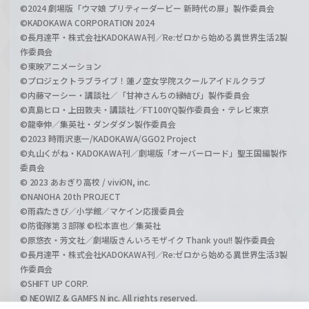
©2024 劇場版「ウマ娘 プリティーダービー 新時代の扉」製作委員会
©KADOKAWA CORPORATION 2024
©長月達平・株式会社KADOKAWA刊／Re:ゼロから始める異世界生活2製
作委員会
©東映アニメーション
©プロジェクトラブライブ！蓮ノ空女学院スクールアイドルクラブ
©内藤マーシー・講談社／「甘神さんちの縁結び」製作委員会
©真島ヒロ・上田敦夫・講談社／FT100YQ製作委員会・テレビ東京
©龍幸伸／集英社・ダンダダン製作委員会
©2023 時雨沢恵一/KADOKAWA/GGO2 Project
©丸山くがね・KADOKAWA刊／劇場版「オーバーロード」聖王国編製作
委員会
© 2023 あおぎり高校 / viviON, inc.
©NANOHA 20th PROJECT
©雨森たきび／小学館／マケイン応援委員会
©防衛隊第３部隊 ©松本直也／集英社
©原悠衣・芳文社／劇場版きんいろモザイク Thank you!! 製作委員会
©長月達平・株式会社KADOKAWA刊／Re:ゼロから始める異世界生活3製
作委員会
©SHIFT UP CORP.
© NEOWIZ & GAMFS N inc. All rights reserved.