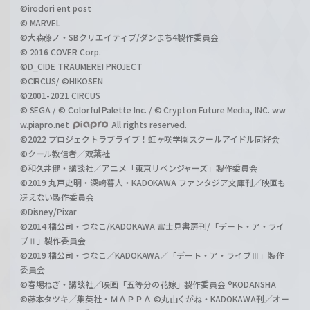
©irodori ent post
© MARVEL
©大森藤ノ・SBクリエイティブ/ダンまち4製作委員会
© 2016 COVER Corp.
©D_CIDE TRAUMEREI PROJECT
©CIRCUS/ ©HIKOSEN
©2001-2021 CIRCUS
© SEGA / © Colorful Palette Inc. / © Crypton Future Media, INC. ww
w.piapro.net
All rights reserved.
©2022 プロジェクトラブライブ！虹ヶ咲学園スクールアイドル同好会
©クール教信者／双葉社
©和久井健・講談社／アニメ「東京リベンジャーズ」製作委員会
©2019 丸戸史明・深崎暮人・KADOKAWA ファンタジア文庫刊／映画も
冴えない製作委員会
©Disney/Pixar
©2014 橘公司・つなこ/KADOKAWA 富士見書房刊/「デート・ア・ライ
ブⅡ」製作委員会
©2019 橘公司・つなこ／KADOKAWA／「デート・ア・ライブⅢ」製作
委員会
©春場ねぎ・講談社／映画「五等分の花嫁」製作委員会 ®KODANSHA
©藤本タツキ／集英社・ＭＡＰＰＡ ©丸山くがね・KADOKAWA刊／オー