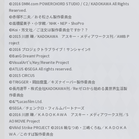
©2016 DMM.com POWERCHORD STUDIO / C2 / KADOKAWA All Rights
Reserved.
©赤塚不二夫／おそ松さん製作委員会
©高橋留美子・小学館／NHK・NEP・ShoPro
©Koi・芳文社／ご注文は製作委員会ですか？？
©2015 川原 礫／KADOKAWA アスキー・メディアワークス刊／AWIB P
roject
©2016 プロジェクトラブライブ！サンシャイン!!
©BanG Dream! Project
©VisualArt's/Key/Rewrite Project
©ATLUS ©SEGA All rights reserved.
©2015 CIRCUS
©TRIGGER・岡田麿里／キズナイーバー製作委員会
©長月達平・株式会社KADOKAWA刊／Re:ゼロから始める異世界生活製
作委員会
©&™Lucasfilm Ltd.
©SEGA／チェンクロ・フィルムパートナーズ
©2016 川原 礫／ＫＡＤＯＫＡＷＡ アスキー・メディアワークス刊／S
AO MOVIE Project
©ViVid Strike PROJECT ©2016 暁なつめ・三嶋くろね／ＫＡＤＯＫＡ
ＷＡ／このすば製作委員会