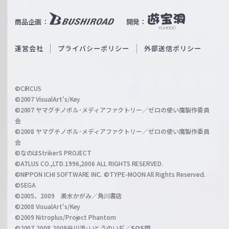
u
i
b
商品企画：
開発：
ß
e
S
O
運営会社
プライバシーポリシー
外部送信ポリシー
c
f
h
f
w
i
a
©CIRCUS
c
©2007 VisualArt's/Key
r
i
©2007 ヤマグチノボル･メディアファクトリー／ゼロの使い魔製作委員
z
会
a
©2008 ヤマグチノボル･メディアファクトリー／ゼロの使い魔製作委員
l
会
C
©なのはStrikerS PROJECT
h
©ATLUS CO.,LTD.1996,2006 ALL RIGHTS RESERVED.
a
©NIPPON ICHI SOFTWARE INC. ©TYPE-MOON All Rights Reserved.
n
©SEGA
©2005、2009 美水かがみ／角川書店
n
©2008 VisualArt's/Key
e
©2009 Nitroplus/Project Phantom
l
©2007,2008,2009谷川流･いとうのいぢ／
SOS団