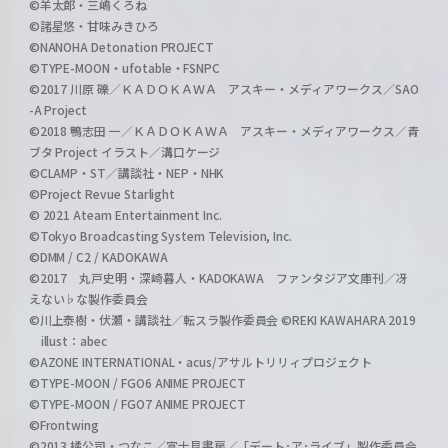
©羊太郎・三嶋くろね
©諸星悠・甘味みきひろ
©NANOHA Detonation PROJECT
©TYPE-MOON・ufotable・FSNPC
©2017 川原 礫／ＫＡＤＯＫＡＷＡ アスキー・メディアワークス／SAO
-A Project
©2018 鴨志田 一／ＫＡＤＯＫＡＷＡ アスキー・メディアワークス／青
ブタ Project イラスト／溝口ケージ
©CLAMP・ST／講談社・NEP・NHK
©Project Revue Starlight
© 2021 Ateam Entertainment Inc.
©Tokyo Broadcasting System Television, Inc.
©DMM / C2 / KADOKAWA
©2017 丸戸史明・深崎暮人・KADOKAWA ファンタジア文庫刊／冴
えない♭な製作委員会
©川上泰樹・伏瀬・講談社／転スラ製作委員会 ©REKI KAWAHARA 2019
illust：abec
©AZONE INTERNATIONAL・acus/アサルトリリィプロジェクト
©TYPE-MOON / FGO6 ANIME PROJECT
©TYPE-MOON / FGO7 ANIME PROJECT
©Frontwing
©2013 橘公司・つなこ／富士見書房／「デート･ア･ライブ」製作委員会