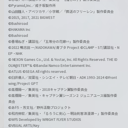
©Pyramid,Inc.／成子坂製作所
©山田鐘人・アベツカサ／小学館／「葬送のフリーレン」製作委員会
©2015, 2017, 2021 BIGWEST
©Bushiroad
©HAKAMA Inc
©Bushiroad
©春場ねぎ・講談社／「五等分の花嫁∽」製作委員会
©2022 鴨志田 一/KADOKAWA/青ブタ Project ©CLAMP・ST/講談社・N
EP・NHK
© NEXON Games Co., Ltd. & Yostar, Inc. All Rights Reserved. THE ID
OLM@STER™& ©Bandai Namco Entertainment Inc.
©ATLUS ©SEGA All rights reserved.
©臼井儀人／双葉社・シンエイ・テレビ朝日・ADK 1993-2024 ©Front
wing/Project GPT
©高橋陽一／集英社・2018キャプテン翼製作委員会
©高橋陽一／集英社・キャプテン翼シーズン２ ジュニアユース編製作委
員会
©あfろ・芳文社／野外活動プロジェクト
©和月伸宏／集英社・「るろうに剣心 －明治剣客浪漫譚－」製作委員会
©WFS Developed by WRIGHT FLYER STUDIOS
©VISUAL ARTS/Key