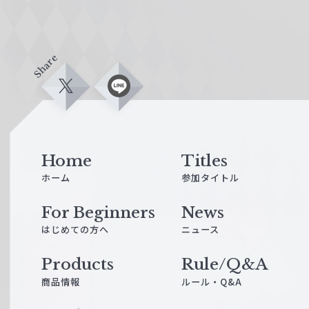
Share
X
L
i
n
e
Home
Titles
ホーム
参加タイトル
For Beginners
News
はじめての方へ
ニュース
Products
Rule/Q&A
商品情報
ルール・Q&A