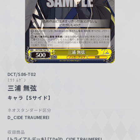
w
a
r
z
DCT/S86-T02
ﾐｳﾗ ﾑｹﾞﾝ
三浦 無弦
キャラ【Sサイド】
ネオスタンダード区分
D_CIDE TRAUMEREI
収録商品
[トライアルデッキ] [TD+]D_CIDE TRAUMEREI