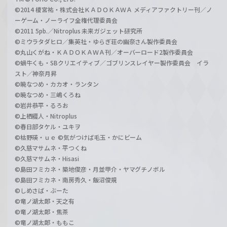
©2014 榎宮祐・株式会社ＫＡＤＯＫＡＷＡ メディアファクトリー刊／ノ
ーゲーム・ノーライフ全権代理委員会
©2011 5pb.／Nitroplus 未来ガジェット研究所
©ミウラタダヒロ／集英社・ゆらぎ荘の幽奈さん製作委員会
©丸山くがね・ＫＡＤＯＫＡＷＡ刊／オーバーロード2製作委員会
©蝸牛くも・SBクリエイティブ／ゴブリンスレイヤー製作委員会 イラ
スト／神奈月昇
©暁なつめ・カカオ・ランタン
©暁なつめ・三嶋くろね
©岩井恭平・るろお
©上栖綴人・Nitroplus
©春日部タケル・ユキヲ
©枯野瑛・ｕｅ ©気がつけば毛玉・かにビーム
©久慈マサムネ・平つくね
©久慈マサムネ・Hisasi
©島田フミカネ・築地俊彦・月並甲介・ヤマグチノボル
©島田フミカネ・南房秀久・飯沼俊規
©しめさば・ぶーた
©竜ノ湖太郎・天之有
©竜ノ湖太郎・焦茶
©竜ノ湖太郎・ももこ