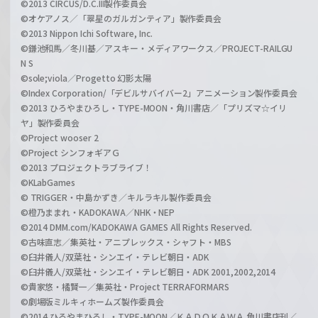
©2013 CIRCUS/D.C.III製作委員会
©オケアノス／「翠星のガルガンティア」製作委員会
©2013 Nippon Ichi Software, Inc.
©鎌池和馬／冬川基／アスキー・メディアワークス／PROJECT-RAILGU
N S
©sole;viola／Progetto 幻影太陽
©Index Corporation/「デビルサバイバー2」アニメーション製作委員会
©2013 ひろやまひろし・TYPE-MOON・角川書店／「プリズマ☆イリ
ヤ」製作委員会
©Project wooser 2
©Project シンフォギアＧ
©2013 プロジェクトラブライブ！
©KLabGames
© TRIGGER・中島かずき／キルラキル製作委員会
©橙乃ままれ・KADOKAWA／NHK・NEP
©2014 DMM.com/KADOKAWA GAMES All Rights Reserved.
©古味直志／集英社・アニプレックス・シャフト・MBS
©臼井儀人/双葉社・シンエイ・テレビ朝日・ADK
©臼井儀人/双葉社・シンエイ・テレビ朝日・ADK 2001,2002,2014
©貴家悠・橘賢一／集英社・Project TERRAFORMARS
©劇場版ミルキィホームズ製作委員会
©2014 ひろやまひろし・TYPE-MOON／ＫＡＤＯＫＡＷＡ 角川書店刊／