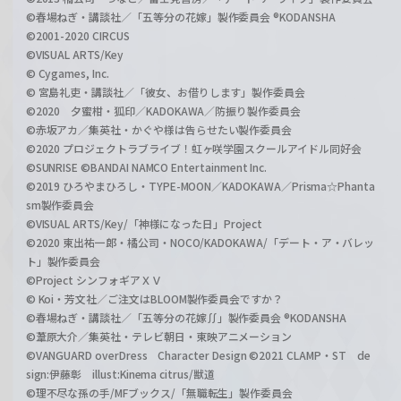
©春場ねぎ・講談社／「五等分の花嫁」製作委員会 ®KODANSHA
©2001-2020 CIRCUS
©VISUAL ARTS/Key
© Cygames, Inc.
© 宮島礼吏・講談社／「彼女、お借りします」製作委員会
©2020 夕蜜柑・狐印／KADOKAWA／防振り製作委員会
©赤坂アカ／集英社・かぐや様は告らせたい製作委員会
©2020 プロジェクトラブライブ！虹ヶ咲学園スクールアイドル同好会
©SUNRISE ©BANDAI NAMCO Entertainment Inc.
©2019 ひろやまひろし・TYPE-MOON／KADOKAWA／Prisma☆Phanta
sm製作委員会
©VISUAL ARTS/Key/「神様になった日」Project
©2020 東出祐一郎・橘公司・NOCO/KADOKAWA/「デート・ア・バレッ
ト」製作委員会
©Project シンフォギアＸＶ
© Koi・芳文社／ご注文はBLOOM製作委員会ですか？
©春場ねぎ・講談社／「五等分の花嫁∬」製作委員会 ®KODANSHA
©葦原大介／集英社・テレビ朝日・東映アニメーション
©VANGUARD overDress Character Design ©2021 CLAMP・ST de
sign:伊藤彰 illust:Kinema citrus/獣道
©理不尽な孫の手/MFブックス/「無職転生」製作委員会