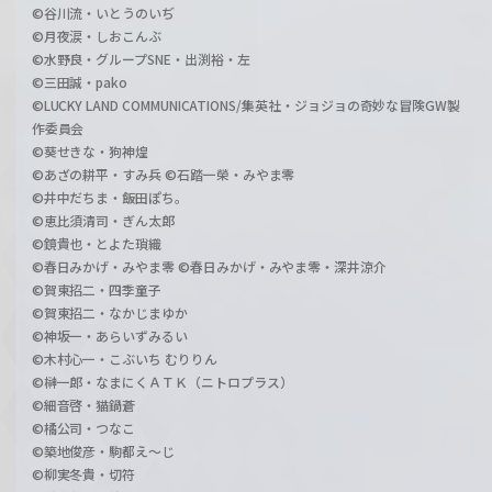
©谷川流・いとうのいぢ
©月夜涙・しおこんぶ
©水野良・グループSNE・出渕裕・左
©三田誠・pako
©LUCKY LAND COMMUNICATIONS/集英社・ジョジョの奇妙な冒険GW製
作委員会
©葵せきな・狗神煌
©あざの耕平・すみ兵 ©石踏一榮・みやま零
©井中だちま・飯田ぽち。
©恵比須清司・ぎん太郎
©鏡貴也・とよた瑣織
©春日みかげ・みやま零 ©春日みかげ・みやま零・深井涼介
©賀東招二・四季童子
©賀東招二・なかじまゆか
©神坂一・あらいずみるい
©木村心一・こぶいち むりりん
©榊一郎・なまにくＡＴＫ（ニトロプラス）
©細音啓・猫鍋蒼
©橘公司・つなこ
©築地俊彦・駒都え～じ
©柳実冬貴・切符