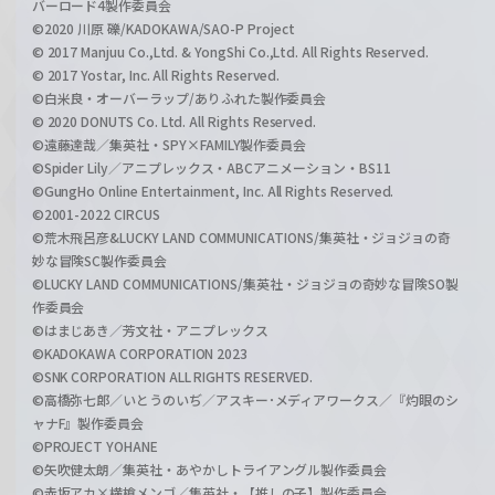
バーロード4製作委員会
©2020 川原 礫/KADOKAWA/SAO-P Project
© 2017 Manjuu Co.,Ltd. & YongShi Co.,Ltd. All Rights Reserved.
© 2017 Yostar, Inc. All Rights Reserved.
©白米良・オーバーラップ/ありふれた製作委員会
© 2020 DONUTS Co. Ltd. All Rights Reserved.
©遠藤達哉／集英社・SPY×FAMILY製作委員会
©Spider Lily／アニプレックス・ABCアニメーション・BS11
©GungHo Online Entertainment, Inc. All Rights Reserved.
©2001-2022 CIRCUS
©荒木飛呂彦&LUCKY LAND COMMUNICATIONS/集英社・ジョジョの奇
妙な冒険SC製作委員会
©LUCKY LAND COMMUNICATIONS/集英社・ジョジョの奇妙な冒険SO製
作委員会
©はまじあき／芳文社・アニプレックス
©KADOKAWA CORPORATION 2023
©SNK CORPORATION ALL RIGHTS RESERVED.
©高橋弥七郎／いとうのいぢ／アスキー･メディアワークス／『灼眼のシ
ャナF』製作委員会
©PROJECT YOHANE
©矢吹健太朗／集英社・あやかしトライアングル製作委員会
©赤坂アカ×横槍メンゴ／集英社・【推しの子】製作委員会