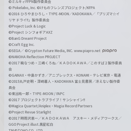
©ミルキィFFPN製作委員会
© Pokelabo, Inc. ©けものフレンズプロジェクト/KFPA
©2016 ひろやまひろし・TYPE-MOON／KADOKAWA／「プリズマ☆イ
リヤ ドライ!!」製作委員会
©Project Luck & Logic
©Project シンフォギアAXZ
©BanG Dream! Project
©Craft Egg Inc.
©SEGA／ ©Crypton Future Media, INC. www.piapro.net
©NANOHA Reflection PROJECT
©2017 暁なつめ・三嶋くろね／ＫＡＤＯＫＡＷＡ／このすば２製作委員
会
©GAINAX・中島かずき／アニプレックス・KONAMI・テレビ東京・電通
©2015丸戸史明・深崎暮人・KADOKAWA 富士見書房／冴えない製作委
員会
©東出祐一郎・TYPE-MOON / FAPC
©2017 プロジェクトラブライブ！サンシャイン!!
©Magica Quartet/Aniplex・Magia Record Partners
©Project Revue Starlight
©2017 時雨沢恵一／ＫＡＤＯＫＡＷＡ アスキー・メディアワークス／
GGO Project illust.黒星紅白
TM ©TOHO CO., LTD.