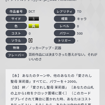
DCT
TD
作品番号
レアリティ
キャラ
サイド
種類
0
色
レベル
0
500
コスト
パワー
-
ソウル
トリガー
ノッカーアップ・武器
特徴
芸術作品には決まりきった答えがない。それが
フレーバー
いいのさ
【永】 あなたのターン中、他のあなたの「愛されし
聖母 茉莉亜」すべてに、パワーを＋2000。
【自】 絆／「愛されし聖母 茉莉亜」 ［あなたの山札
の上から1枚をクロック置場に置く］ （このカード
がプレイされて舞台に置かれた時、あなたはコスト
を払ってよい。そうしたら、あなたは自分の控え室