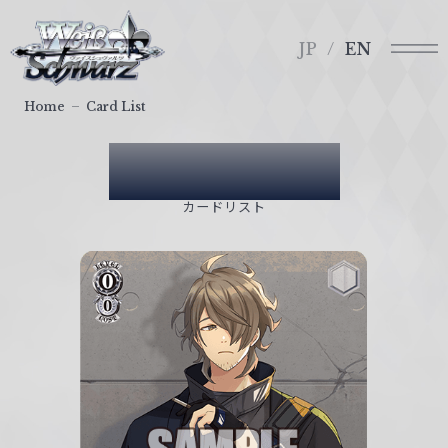
メ
ヴ
ニ
ァ
JP
EN
ュ
イ
ー
ス
Home
Card List
シ
ュ
Card List
ヴ
ァ
カードリスト
ル
ツ
｜
W
e
i
ß
S
c
h