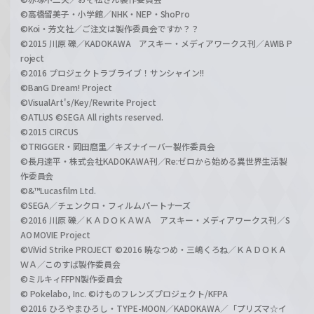
©高橋留美子・小学館／NHK・NEP・ShoPro
©Koi・芳文社／ご注文は製作委員会ですか？？
©2015 川原 礫／KADOKAWA アスキー・メディアワークス刊／AWIB P
roject
©2016 プロジェクトラブライブ！サンシャイン!!
©BanG Dream! Project
©VisualArt's/Key/Rewrite Project
©ATLUS ©SEGA All rights reserved.
©2015 CIRCUS
©TRIGGER・岡田麿里／キズナイーバー製作委員会
©長月達平・株式会社KADOKAWA刊／Re:ゼロから始める異世界生活製
作委員会
©&™Lucasfilm Ltd.
©SEGA／チェンクロ・フィルムパートナーズ
©2016 川原 礫／ＫＡＤＯＫＡＷＡ アスキー・メディアワークス刊／S
AO MOVIE Project
©ViVid Strike PROJECT ©2016 暁なつめ・三嶋くろね／ＫＡＤＯＫＡ
ＷＡ／このすば製作委員会
©ミルキィFFPN製作委員会
© Pokelabo, Inc. ©けものフレンズプロジェクト/KFPA
©2016 ひろやまひろし・TYPE-MOON／KADOKAWA／「プリズマ☆イ