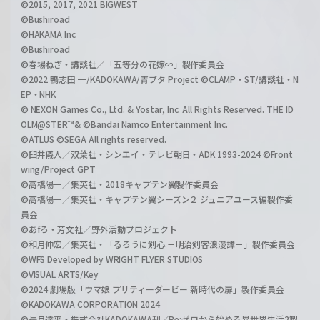
©2015, 2017, 2021 BIGWEST
©Bushiroad
©HAKAMA Inc
©Bushiroad
©春場ねぎ・講談社／「五等分の花嫁∽」製作委員会
©2022 鴨志田 一/KADOKAWA/青ブタ Project ©CLAMP・ST/講談社・N
EP・NHK
© NEXON Games Co., Ltd. & Yostar, Inc. All Rights Reserved. THE ID
OLM@STER™& ©Bandai Namco Entertainment Inc.
©ATLUS ©SEGA All rights reserved.
©臼井儀人／双葉社・シンエイ・テレビ朝日・ADK 1993-2024 ©Front
wing/Project GPT
©高橋陽一／集英社・2018キャプテン翼製作委員会
©高橋陽一／集英社・キャプテン翼シーズン２ ジュニアユース編製作委
員会
©あfろ・芳文社／野外活動プロジェクト
©和月伸宏／集英社・「るろうに剣心 －明治剣客浪漫譚－」製作委員会
©WFS Developed by WRIGHT FLYER STUDIOS
©VISUAL ARTS/Key
©2024 劇場版「ウマ娘 プリティーダービー 新時代の扉」製作委員会
©KADOKAWA CORPORATION 2024
©長月達平・株式会社KADOKAWA刊／Re:ゼロから始める異世界生活2製