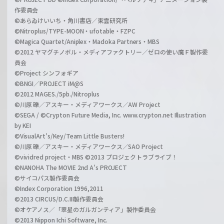
作委員会
©あらゐけいいち・角川書店／東雲研究所
©Nitroplus/TYPE-MOON・ufotable・FZPC
©Magica Quartet/Aniplex・Madoka Partners・MBS
©2012 ヤマグチノボル・メディアファクトリー／ゼロの使い魔Ｆ製作委
員会
©Project シンフォギア
©BNGI／PROJECT iM@S
©2012 MAGES./5pb./Nitroplus
©川原 礫／アスキー・メディアワークス／AW Project
©SEGA / ©Crypton Future Media, Inc. www.crypton.net Illustration
by KEI
©VisualArt's/Key/Team Little Busters!
©川原 礫／アスキー・メディアワークス／SAO Project
©vividred project・MBS ©2013 プロジェクトラブライブ！
©NANOHA The MOVIE 2nd A's PROJECT
©サイコパス製作委員会
©Index Corporation 1996,2011
©2013 CIRCUS/D.C.III製作委員会
©オケアノス／「翠星のガルガンティア」製作委員会
©2013 Nippon Ichi Software, Inc.