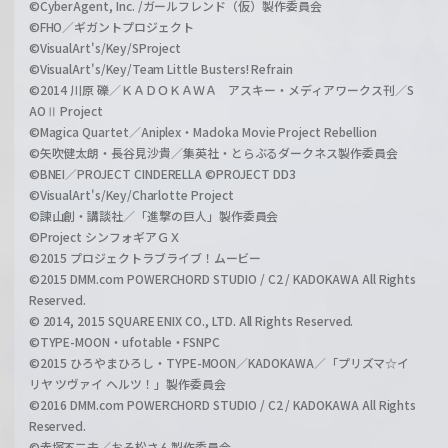
©CyberAgent, Inc. /ガールフレンド（仮）製作委員会
©FHO／ギガントプロジェクト
©VisualArt's/Key/SProject
©VisualArt's/Key/Team Little Busters! Refrain
©2014 川原 礫／ＫＡＤＯＫＡＷＡ アスキー・メディアワークス刊／S
AOⅡ Project
©Magica Quartet／Aniplex・Madoka Movie Project Rebellion
©矢吹健太朗・長谷見沙貴／集英社・とらぶるダークネス製作委員会
©BNEI／PROJECT CINDERELLA ©PROJECT DD3
©VisualArt's/Key/Charlotte Project
©諫山創・講談社／「進撃の巨人」製作委員会
©Project シンフォギアＧＸ
©2015 プロジェクトラブライブ！ムービー
©2015 DMM.com POWERCHORD STUDIO / C2 / KADOKAWA All Rights
Reserved.
© 2014, 2015 SQUARE ENIX CO., LTD. All Rights Reserved.
©TYPE-MOON・ufotable・FSNPC
©2015 ひろやまひろし・TYPE-MOON／KADOKAWA／「プリズマ☆イ
リヤ ツヴァイ ヘルツ！」製作委員会
©2016 DMM.com POWERCHORD STUDIO / C2 / KADOKAWA All Rights
Reserved.
©赤塚不二夫／おそ松さん製作委員会