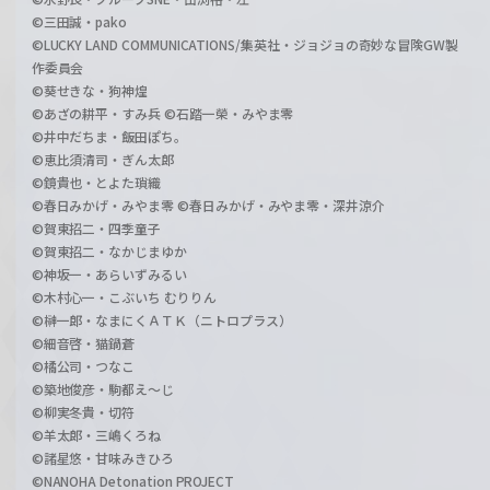
©三田誠・pako
©LUCKY LAND COMMUNICATIONS/集英社・ジョジョの奇妙な冒険GW製
作委員会
©葵せきな・狗神煌
©あざの耕平・すみ兵 ©石踏一榮・みやま零
©井中だちま・飯田ぽち。
©恵比須清司・ぎん太郎
©鏡貴也・とよた瑣織
©春日みかげ・みやま零 ©春日みかげ・みやま零・深井涼介
©賀東招二・四季童子
©賀東招二・なかじまゆか
©神坂一・あらいずみるい
©木村心一・こぶいち むりりん
©榊一郎・なまにくＡＴＫ（ニトロプラス）
©細音啓・猫鍋蒼
©橘公司・つなこ
©築地俊彦・駒都え～じ
©柳実冬貴・切符
©羊太郎・三嶋くろね
©諸星悠・甘味みきひろ
©NANOHA Detonation PROJECT