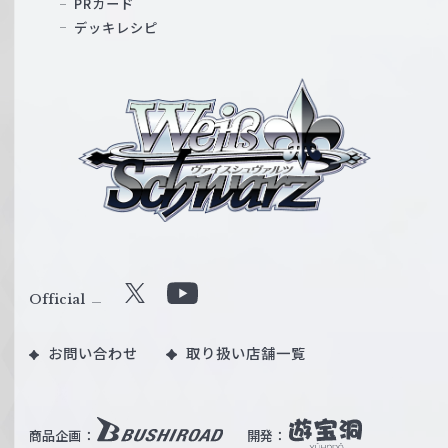
PRカード
デッキレシピ
ヴ
ァ
イ
ス
シ
ュ
ヴ
ァ
ル
Official
X
Y
ツ
o
｜
お問い合わせ
取り扱い店舗一覧
u
W
T
e
u
i
b
商品企画：
開発：
ß