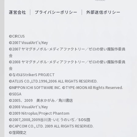
e
S
O
運営会社
プライバシーポリシー
外部送信ポリシー
c
f
h
f
w
i
a
©CIRCUS
c
©2007 VisualArt's/Key
r
i
©2007 ヤマグチノボル･メディアファクトリー／ゼロの使い魔製作委員
z
会
a
©2008 ヤマグチノボル･メディアファクトリー／ゼロの使い魔製作委員
l
会
C
©なのはStrikerS PROJECT
h
©ATLUS CO.,LTD.1996,2006 ALL RIGHTS RESERVED.
a
©NIPPON ICHI SOFTWARE INC. ©TYPE-MOON All Rights Reserved.
n
©SEGA
©2005、2009 美水かがみ／角川書店
n
©2008 VisualArt's/Key
e
©2009 Nitroplus/Project Phantom
l
©2007,2008,2009谷川流･いとうのいぢ／
SOS団
©CAPCOM CO., LTD. 2009 ALL RIGHTS RESERVED.
©窪岡俊之