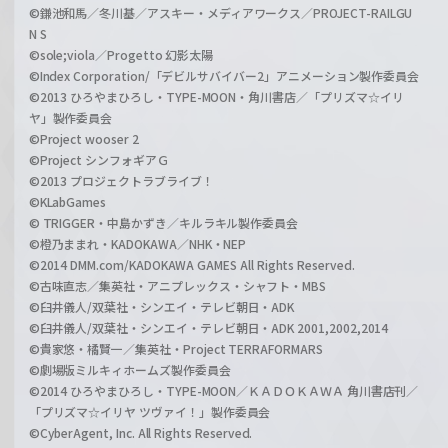
©鎌池和馬／冬川基／アスキー・メディアワークス／PROJECT-RAILGU
N S
©sole;viola／Progetto 幻影太陽
©Index Corporation/「デビルサバイバー2」アニメーション製作委員会
©2013 ひろやまひろし・TYPE-MOON・角川書店／「プリズマ☆イリ
ヤ」製作委員会
©Project wooser 2
©Project シンフォギアＧ
©2013 プロジェクトラブライブ！
©KLabGames
© TRIGGER・中島かずき／キルラキル製作委員会
©橙乃ままれ・KADOKAWA／NHK・NEP
©2014 DMM.com/KADOKAWA GAMES All Rights Reserved.
©古味直志／集英社・アニプレックス・シャフト・MBS
©臼井儀人/双葉社・シンエイ・テレビ朝日・ADK
©臼井儀人/双葉社・シンエイ・テレビ朝日・ADK 2001,2002,2014
©貴家悠・橘賢一／集英社・Project TERRAFORMARS
©劇場版ミルキィホームズ製作委員会
©2014 ひろやまひろし・TYPE-MOON／ＫＡＤＯＫＡＷＡ 角川書店刊／
「プリズマ☆イリヤ ツヴァイ！」製作委員会
©CyberAgent, Inc. All Rights Reserved.