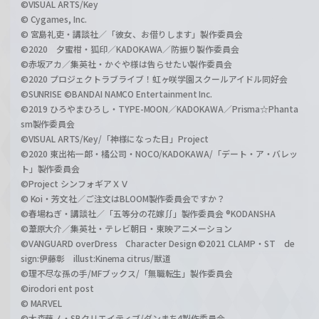
©VISUAL ARTS/Key
© Cygames, Inc.
© 宮島礼吏・講談社／「彼女、お借りします」製作委員会
©2020 夕蜜柑・狐印／KADOKAWA／防振り製作委員会
©赤坂アカ／集英社・かぐや様は告らせたい製作委員会
©2020 プロジェクトラブライブ！虹ヶ咲学園スクールアイドル同好会
©SUNRISE ©BANDAI NAMCO Entertainment Inc.
©2019 ひろやまひろし・TYPE-MOON／KADOKAWA／Prisma☆Phanta
sm製作委員会
©VISUAL ARTS/Key/「神様になった日」Project
©2020 東出祐一郎・橘公司・NOCO/KADOKAWA/「デート・ア・バレッ
ト」製作委員会
©Project シンフォギアＸＶ
© Koi・芳文社／ご注文はBLOOM製作委員会ですか？
©春場ねぎ・講談社／「五等分の花嫁∬」製作委員会 ®KODANSHA
©葦原大介／集英社・テレビ朝日・東映アニメーション
©VANGUARD overDress Character Design ©2021 CLAMP・ST de
sign:伊藤彰 illust:Kinema citrus/獣道
©理不尽な孫の手/MFブックス/「無職転生」製作委員会
©irodori ent post
© MARVEL
©大森藤ノ・SBクリエイティブ/ダンまち4製作委員会