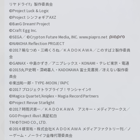
リヤ ドライ!!」製作委員会
©Project Luck & Logic
©Project シンフォギアAXZ
©BanG Dream! Project
©Craft Egg Inc.
©SEGA／ ©Crypton Future Media, INC. www.piapro.net
©NANOHA Reflection PROJECT
©2017 暁なつめ・三嶋くろね／ＫＡＤＯＫＡＷＡ／このすば２製作委員
会
©GAINAX・中島かずき／アニプレックス・KONAMI・テレビ東京・電通
©2015丸戸史明・深崎暮人・KADOKAWA 富士見書房／冴えない製作委
員会
©東出祐一郎・TYPE-MOON / FAPC
©2017 プロジェクトラブライブ！サンシャイン!!
©Magica Quartet/Aniplex・Magia Record Partners
©Project Revue Starlight
©2017 時雨沢恵一／ＫＡＤＯＫＡＷＡ アスキー・メディアワークス／
GGO Project illust.黒星紅白
TM ©TOHO CO., LTD.
©2014 榎宮祐・株式会社ＫＡＤＯＫＡＷＡ メディアファクトリー刊／ノ
ーゲーム・ノーライフ全権代理委員会