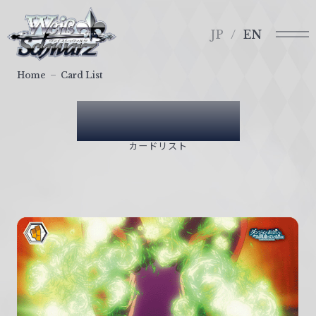
メ
ヴ
ニ
ァ
JP
EN
ュ
イ
ー
ス
Home
Card List
シ
ュ
Card List
ヴ
ァ
カードリスト
ル
ツ
｜
W
e
i
ß
S
c
h