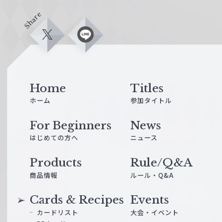
Share
X
L
i
n
e
Home
Titles
ホーム
参加タイトル
For Beginners
News
はじめての方へ
ニュース
Products
Rule/Q&A
商品情報
ルール・Q&A
Cards & Recipes
Events
カードリスト
大会・イベント