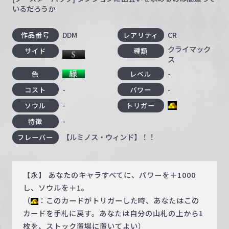
いるだろうか
DDM
CR
作品番号
レアリティ
クライマック
サイド
種類
ス
-
色
レベル
-
-
コスト
パワー
-
ソウル
トリガー
-
特徴
【ルミノス・ウィンド】！！
フレーバー
【永】 あなたのキャラすべてに、パワーを＋1000
し、ソウルを＋1。
（
：このカードがトリガーした時、あなたはこの
カードを手札に戻す。あなたは自分の山札の上から1
枚を、ストック置場に置いてよい）