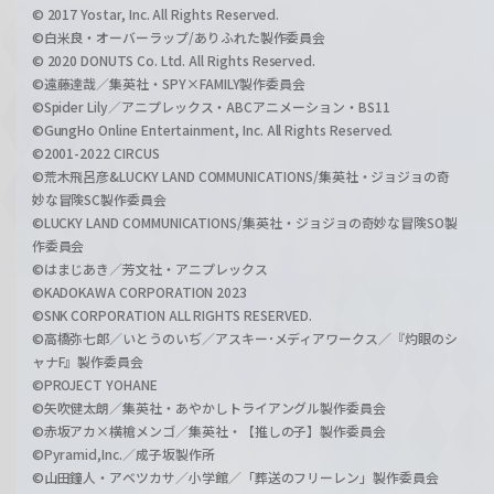
© 2017 Yostar, Inc. All Rights Reserved.
©白米良・オーバーラップ/ありふれた製作委員会
© 2020 DONUTS Co. Ltd. All Rights Reserved.
©遠藤達哉／集英社・SPY×FAMILY製作委員会
©Spider Lily／アニプレックス・ABCアニメーション・BS11
©GungHo Online Entertainment, Inc. All Rights Reserved.
©2001-2022 CIRCUS
©荒木飛呂彦&LUCKY LAND COMMUNICATIONS/集英社・ジョジョの奇
妙な冒険SC製作委員会
©LUCKY LAND COMMUNICATIONS/集英社・ジョジョの奇妙な冒険SO製
作委員会
©はまじあき／芳文社・アニプレックス
©KADOKAWA CORPORATION 2023
©SNK CORPORATION ALL RIGHTS RESERVED.
©高橋弥七郎／いとうのいぢ／アスキー･メディアワークス／『灼眼のシ
ャナF』製作委員会
©PROJECT YOHANE
©矢吹健太朗／集英社・あやかしトライアングル製作委員会
©赤坂アカ×横槍メンゴ／集英社・【推しの子】製作委員会
©Pyramid,Inc.／成子坂製作所
©山田鐘人・アベツカサ／小学館／「葬送のフリーレン」製作委員会