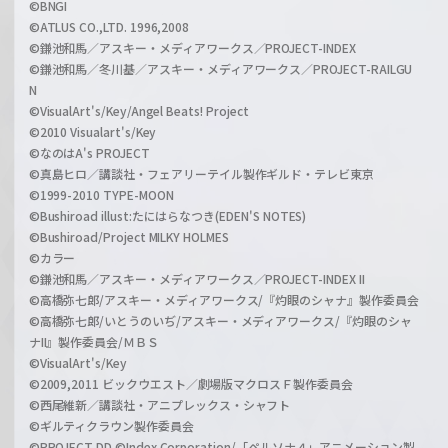
©BNGI
©ATLUS CO.,LTD. 1996,2008
©鎌池和馬／アスキー・メディアワークス／PROJECT-INDEX
©鎌池和馬／冬川基／アスキー・メディアワークス／PROJECT-RAILGU
N
©VisualArt's/Key/Angel Beats! Project
©2010 Visualart's/Key
©なのはA's PROJECT
©真島ヒロ／講談社・フェアリーテイル製作ギルド・テレビ東京
©1999-2010 TYPE-MOON
©Bushiroad illust:たにはらなつき(EDEN'S NOTES)
©Bushiroad/Project MILKY HOLMES
©カラー
©鎌池和馬／アスキー・メディアワークス／PROJECT-INDEX II
©高橋弥七郎/アスキー・メディアワークス/『灼眼のシャナ』製作委員会
©高橋弥七郎/いとうのいぢ/アスキー・メディアワークス/『灼眼のシャ
ナII』製作委員会/ＭＢＳ
©VisualArt's/Key
©2009,2011 ビックウエスト／劇場版マクロスＦ製作委員会
©西尾維新／講談社・アニプレックス・シャフト
©ギルティクラウン製作委員会
©PROJECT DD ©Index Corporation/「ペルソナ４」アニメーション製