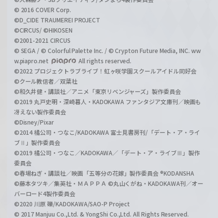
© 2016 COVER Corp.
©D_CIDE TRAUMEREI PROJECT
©CIRCUS/ ©HIKOSEN
©2001-2021 CIRCUS
© SEGA / © Colorful Palette Inc. / © Crypton Future Media, INC. ww
w.piapro.net
All rights reserved.
©2022 プロジェクトラブライブ！虹ヶ咲学園スクールアイドル同好会
©クール教信者／双葉社
©和久井健・講談社／アニメ「東京リベンジャーズ」製作委員会
©2019 丸戸史明・深崎暮人・KADOKAWA ファンタジア文庫刊／映画も
冴えない製作委員会
©Disney/Pixar
©2014 橘公司・つなこ/KADOKAWA 富士見書房刊/「デート・ア・ライ
ブⅡ」製作委員会
©2019 橘公司・つなこ／KADOKAWA／「デート・ア・ライブⅢ」製作
委員会
©春場ねぎ・講談社／映画「五等分の花嫁」製作委員会 ®KODANSHA
©藤本タツキ／集英社・ＭＡＰＰＡ ©丸山くがね・KADOKAWA刊／オー
バーロード4製作委員会
©2020 川原 礫/KADOKAWA/SAO-P Project
© 2017 Manjuu Co.,Ltd. & YongShi Co.,Ltd. All Rights Reserved.