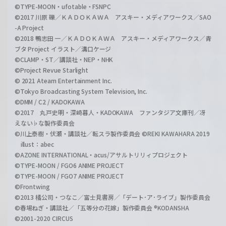
©TYPE-MOON・ufotable・FSNPC
©2017 川原 礫／ＫＡＤＯＫＡＷＡ アスキー・メディアワークス／SAO
-A Project
©2018 鴨志田 一／ＫＡＤＯＫＡＷＡ アスキー・メディアワークス／青
ブタ Project イラスト／溝口ケージ
©CLAMP・ST／講談社・NEP・NHK
©Project Revue Starlight
© 2021 Ateam Entertainment Inc.
©Tokyo Broadcasting System Television, Inc.
©DMM / C2 / KADOKAWA
©2017 丸戸史明・深崎暮人・KADOKAWA ファンタジア文庫刊／冴
えない♭な製作委員会
©川上泰樹・伏瀬・講談社／転スラ製作委員会 ©REKI KAWAHARA 2019
illust：abec
©AZONE INTERNATIONAL・acus/アサルトリリィプロジェクト
©TYPE-MOON / FGO6 ANIME PROJECT
©TYPE-MOON / FGO7 ANIME PROJECT
©Frontwing
©2013 橘公司・つなこ／富士見書房／「デート･ア･ライブ」製作委員会
©春場ねぎ・講談社／「五等分の花嫁」製作委員会 ®KODANSHA
©2001-2020 CIRCUS