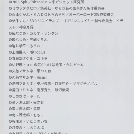
©2011 5pb.／Nitroplus 未来ガジェット研究所
©ミウラタダヒロ／集英社・ゆらぎ荘の幽奈さん製作委員会
©丸山くがね・ＫＡＤＯＫＡＷＡ刊／オーバーロード2製作委員会
©蝸牛くも・SBクリエイティブ／ゴブリンスレイヤー製作委員会 イラ
スト／神奈月昇
©暁なつめ・カカオ・ランタン
©暁なつめ・三嶋くろね
©岩井恭平・るろお
©上栖綴人・Nitroplus
©春日部タケル・ユキヲ
©枯野瑛・ｕｅ ©気がつけば毛玉・かにビーム
©久慈マサムネ・平つくね
©久慈マサムネ・Hisasi
©島田フミカネ・築地俊彦・月並甲介・ヤマグチノボル
©島田フミカネ・南房秀久・飯沼俊規
©しめさば・ぶーた
©竜ノ湖太郎・天之有
©竜ノ湖太郎・焦茶
©竜ノ湖太郎・ももこ
©谷川流・いとうのいぢ
©月夜涙・しおこんぶ
©水野良・グループSNE・出渕裕・左