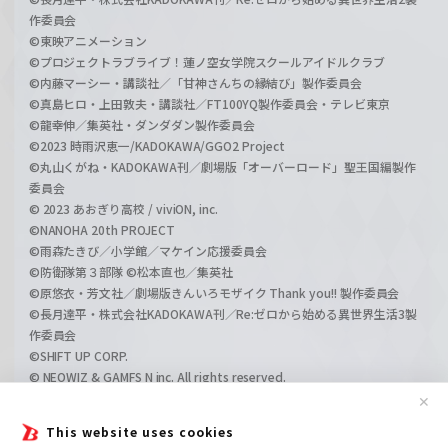
作委員会
©東映アニメーション
©プロジェクトラブライブ！蓮ノ空女学院スクールアイドルクラブ
©内藤マーシー・講談社／「甘神さんちの縁結び」製作委員会
©真島ヒロ・上田敦夫・講談社／FT100YQ製作委員会・テレビ東京
©龍幸伸／集英社・ダンダダン製作委員会
©2023 時雨沢恵一/KADOKAWA/GGO2 Project
©丸山くがね・KADOKAWA刊／劇場版「オーバーロード」聖王国編製作
委員会
© 2023 あおぎり高校 / viviON, inc.
©NANOHA 20th PROJECT
©雨森たきび／小学館／マケイン応援委員会
©防衛隊第３部隊 ©松本直也／集英社
©原悠衣・芳文社／劇場版きんいろモザイク Thank you!! 製作委員会
©長月達平・株式会社KADOKAWA刊／Re:ゼロから始める異世界生活3製
作委員会
©SHIFT UP CORP.
© NEOWIZ & GAMFS N inc. All rights reserved.
©ATLUS. ©SEGA.
✕
©GIRLS und PANZER Projekt
This website uses cookies
©GIRLS und PANZER Film Projekt