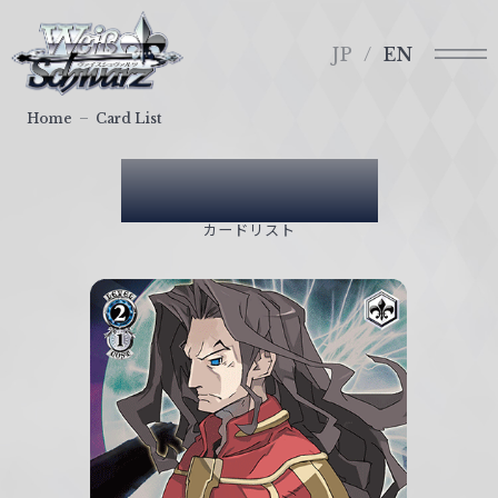
メ
ヴ
ニ
ァ
JP
EN
ュ
イ
ー
ス
Home
Card List
シ
ュ
Card List
ヴ
ァ
カードリスト
ル
ツ
｜
W
e
i
ß
S
c
h