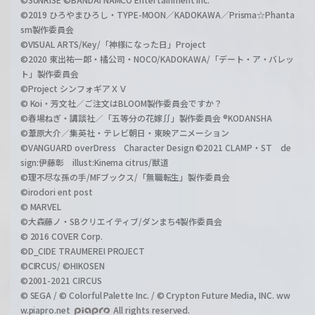
©2019 ひろやまひろし・TYPE-MOON／KADOKAWA／Prisma☆Phanta
sm製作委員会
©VISUAL ARTS/Key/「神様になった日」Project
©2020 東出祐一郎・橘公司・NOCO/KADOKAWA/「デート・ア・バレッ
ト」製作委員会
©Project シンフォギアＸＶ
© Koi・芳文社／ご注文はBLOOM製作委員会ですか？
©春場ねぎ・講談社／「五等分の花嫁∬」製作委員会 ®KODANSHA
©葦原大介／集英社・テレビ朝日・東映アニメーション
©VANGUARD overDress Character Design ©2021 CLAMP・ST de
sign:伊藤彰 illust:Kinema citrus/獣道
©理不尽な孫の手/MFブックス/「無職転生」製作委員会
©irodori ent post
© MARVEL
©大森藤ノ・SBクリエイティブ/ダンまち4製作委員会
© 2016 COVER Corp.
©D_CIDE TRAUMEREI PROJECT
©CIRCUS/ ©HIKOSEN
©2001-2021 CIRCUS
© SEGA / © Colorful Palette Inc. / © Crypton Future Media, INC. ww
w.piapro.net
All rights reserved.