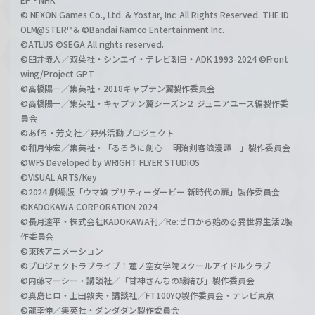
© NEXON Games Co., Ltd. & Yostar, Inc. All Rights Reserved. THE ID
OLM@STER™& ©Bandai Namco Entertainment Inc.
©ATLUS ©SEGA All rights reserved.
©臼井儀人／双葉社・シンエイ・テレビ朝日・ADK 1993-2024 ©Front
wing/Project GPT
©高橋陽一／集英社・2018キャプテン翼製作委員会
©高橋陽一／集英社・キャプテン翼シーズン２ ジュニアユース編製作委
員会
©あfろ・芳文社／野外活動プロジェクト
©和月伸宏／集英社・「るろうに剣心 －明治剣客浪漫譚－」製作委員会
©WFS Developed by WRIGHT FLYER STUDIOS
©VISUAL ARTS/Key
©2024 劇場版「ウマ娘 プリティーダービー 新時代の扉」製作委員会
©KADOKAWA CORPORATION 2024
©長月達平・株式会社KADOKAWA刊／Re:ゼロから始める異世界生活2製
作委員会
©東映アニメーション
©プロジェクトラブライブ！蓮ノ空女学院スクールアイドルクラブ
©内藤マーシー・講談社／「甘神さんちの縁結び」製作委員会
©真島ヒロ・上田敦夫・講談社／FT100YQ製作委員会・テレビ東京
©龍幸伸／集英社・ダンダダン製作委員会