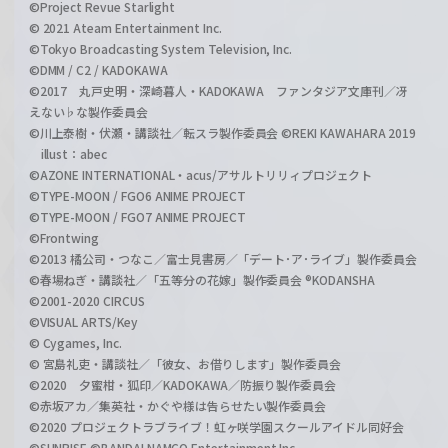
©Project Revue Starlight
© 2021 Ateam Entertainment Inc.
©Tokyo Broadcasting System Television, Inc.
©DMM / C2 / KADOKAWA
©2017 丸戸史明・深崎暮人・KADOKAWA ファンタジア文庫刊／冴
えない♭な製作委員会
©川上泰樹・伏瀬・講談社／転スラ製作委員会 ©REKI KAWAHARA 2019
illust：abec
©AZONE INTERNATIONAL・acus/アサルトリリィプロジェクト
©TYPE-MOON / FGO6 ANIME PROJECT
©TYPE-MOON / FGO7 ANIME PROJECT
©Frontwing
©2013 橘公司・つなこ／富士見書房／「デート･ア･ライブ」製作委員会
©春場ねぎ・講談社／「五等分の花嫁」製作委員会 ®KODANSHA
©2001-2020 CIRCUS
©VISUAL ARTS/Key
© Cygames, Inc.
© 宮島礼吏・講談社／「彼女、お借りします」製作委員会
©2020 夕蜜柑・狐印／KADOKAWA／防振り製作委員会
©赤坂アカ／集英社・かぐや様は告らせたい製作委員会
©2020 プロジェクトラブライブ！虹ヶ咲学園スクールアイドル同好会
©SUNRISE ©BANDAI NAMCO Entertainment Inc.