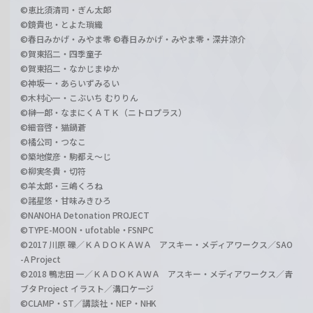
©恵比須清司・ぎん太郎
©鏡貴也・とよた瑣織
©春日みかげ・みやま零 ©春日みかげ・みやま零・深井涼介
©賀東招二・四季童子
©賀東招二・なかじまゆか
©神坂一・あらいずみるい
©木村心一・こぶいち むりりん
©榊一郎・なまにくＡＴＫ（ニトロプラス）
©細音啓・猫鍋蒼
©橘公司・つなこ
©築地俊彦・駒都え～じ
©柳実冬貴・切符
©羊太郎・三嶋くろね
©諸星悠・甘味みきひろ
©NANOHA Detonation PROJECT
©TYPE-MOON・ufotable・FSNPC
©2017 川原 礫／ＫＡＤＯＫＡＷＡ アスキー・メディアワークス／SAO
-A Project
©2018 鴨志田 一／ＫＡＤＯＫＡＷＡ アスキー・メディアワークス／青
ブタ Project イラスト／溝口ケージ
©CLAMP・ST／講談社・NEP・NHK