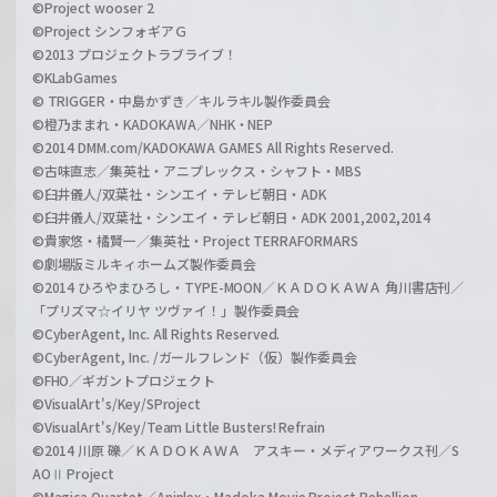
©Project wooser 2
©Project シンフォギアＧ
©2013 プロジェクトラブライブ！
©KLabGames
© TRIGGER・中島かずき／キルラキル製作委員会
©橙乃ままれ・KADOKAWA／NHK・NEP
©2014 DMM.com/KADOKAWA GAMES All Rights Reserved.
©古味直志／集英社・アニプレックス・シャフト・MBS
©臼井儀人/双葉社・シンエイ・テレビ朝日・ADK
©臼井儀人/双葉社・シンエイ・テレビ朝日・ADK 2001,2002,2014
©貴家悠・橘賢一／集英社・Project TERRAFORMARS
©劇場版ミルキィホームズ製作委員会
©2014 ひろやまひろし・TYPE-MOON／ＫＡＤＯＫＡＷＡ 角川書店刊／
「プリズマ☆イリヤ ツヴァイ！」製作委員会
©CyberAgent, Inc. All Rights Reserved.
©CyberAgent, Inc. /ガールフレンド（仮）製作委員会
©FHO／ギガントプロジェクト
©VisualArt's/Key/SProject
©VisualArt's/Key/Team Little Busters! Refrain
©2014 川原 礫／ＫＡＤＯＫＡＷＡ アスキー・メディアワークス刊／S
AOⅡ Project
©Magica Quartet／Aniplex・Madoka Movie Project Rebellion