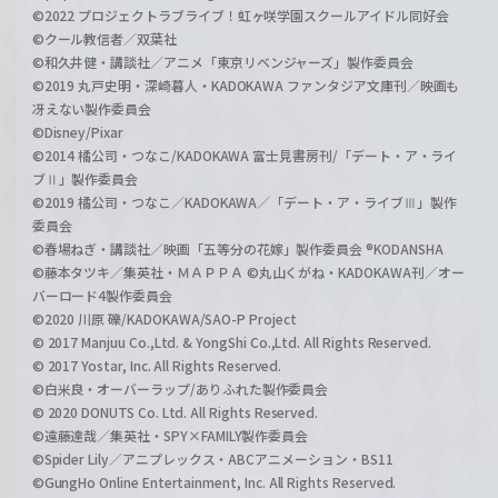
©2022 プロジェクトラブライブ！虹ヶ咲学園スクールアイドル同好会
©クール教信者／双葉社
©和久井健・講談社／アニメ「東京リベンジャーズ」製作委員会
©2019 丸戸史明・深崎暮人・KADOKAWA ファンタジア文庫刊／映画も
冴えない製作委員会
©Disney/Pixar
©2014 橘公司・つなこ/KADOKAWA 富士見書房刊/「デート・ア・ライ
ブⅡ」製作委員会
©2019 橘公司・つなこ／KADOKAWA／「デート・ア・ライブⅢ」製作
委員会
©春場ねぎ・講談社／映画「五等分の花嫁」製作委員会 ®KODANSHA
©藤本タツキ／集英社・ＭＡＰＰＡ ©丸山くがね・KADOKAWA刊／オー
バーロード4製作委員会
©2020 川原 礫/KADOKAWA/SAO-P Project
© 2017 Manjuu Co.,Ltd. & YongShi Co.,Ltd. All Rights Reserved.
© 2017 Yostar, Inc. All Rights Reserved.
©白米良・オーバーラップ/ありふれた製作委員会
© 2020 DONUTS Co. Ltd. All Rights Reserved.
©遠藤達哉／集英社・SPY×FAMILY製作委員会
©Spider Lily／アニプレックス・ABCアニメーション・BS11
©GungHo Online Entertainment, Inc. All Rights Reserved.