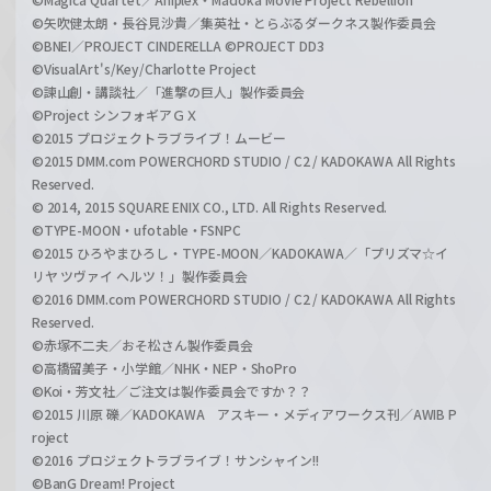
©矢吹健太朗・長谷見沙貴／集英社・とらぶるダークネス製作委員会
©BNEI／PROJECT CINDERELLA ©PROJECT DD3
©VisualArt's/Key/Charlotte Project
©諫山創・講談社／「進撃の巨人」製作委員会
©Project シンフォギアＧＸ
©2015 プロジェクトラブライブ！ムービー
©2015 DMM.com POWERCHORD STUDIO / C2 / KADOKAWA All Rights
Reserved.
© 2014, 2015 SQUARE ENIX CO., LTD. All Rights Reserved.
©TYPE-MOON・ufotable・FSNPC
©2015 ひろやまひろし・TYPE-MOON／KADOKAWA／「プリズマ☆イ
リヤ ツヴァイ ヘルツ！」製作委員会
©2016 DMM.com POWERCHORD STUDIO / C2 / KADOKAWA All Rights
Reserved.
©赤塚不二夫／おそ松さん製作委員会
©高橋留美子・小学館／NHK・NEP・ShoPro
©Koi・芳文社／ご注文は製作委員会ですか？？
©2015 川原 礫／KADOKAWA アスキー・メディアワークス刊／AWIB P
roject
©2016 プロジェクトラブライブ！サンシャイン!!
©BanG Dream! Project