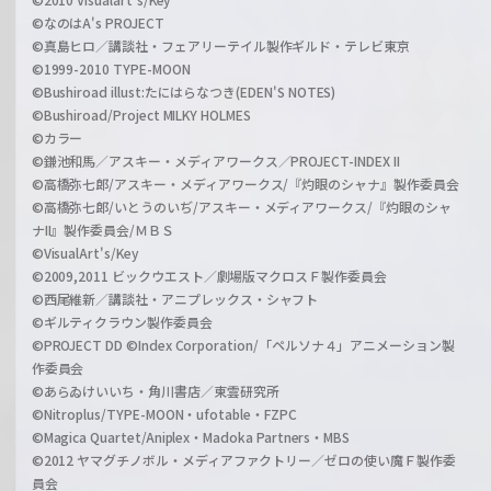
©なのはA's PROJECT
©真島ヒロ／講談社・フェアリーテイル製作ギルド・テレビ東京
©1999-2010 TYPE-MOON
©Bushiroad illust:たにはらなつき(EDEN'S NOTES)
©Bushiroad/Project MILKY HOLMES
©カラー
©鎌池和馬／アスキー・メディアワークス／PROJECT-INDEX II
©高橋弥七郎/アスキー・メディアワークス/『灼眼のシャナ』製作委員会
©高橋弥七郎/いとうのいぢ/アスキー・メディアワークス/『灼眼のシャ
ナII』製作委員会/ＭＢＳ
©VisualArt's/Key
©2009,2011 ビックウエスト／劇場版マクロスＦ製作委員会
©西尾維新／講談社・アニプレックス・シャフト
©ギルティクラウン製作委員会
©PROJECT DD ©Index Corporation/「ペルソナ４」アニメーション製
作委員会
©あらゐけいいち・角川書店／東雲研究所
©Nitroplus/TYPE-MOON・ufotable・FZPC
©Magica Quartet/Aniplex・Madoka Partners・MBS
©2012 ヤマグチノボル・メディアファクトリー／ゼロの使い魔Ｆ製作委
員会