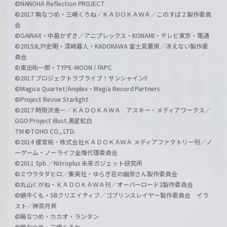
©NANOHA Reflection PROJECT
©2017 暁なつめ・三嶋くろね／ＫＡＤＯＫＡＷＡ／このすば２製作委員
会
©GAINAX・中島かずき／アニプレックス・KONAMI・テレビ東京・電通
©2015丸戸史明・深崎暮人・KADOKAWA 富士見書房／冴えない製作委
員会
©東出祐一郎・TYPE-MOON / FAPC
©2017 プロジェクトラブライブ！サンシャイン!!
©Magica Quartet/Aniplex・Magia Record Partners
©Project Revue Starlight
©2017 時雨沢恵一／ＫＡＤＯＫＡＷＡ アスキー・メディアワークス／
GGO Project illust.黒星紅白
TM ©TOHO CO., LTD.
©2014 榎宮祐・株式会社ＫＡＤＯＫＡＷＡ メディアファクトリー刊／ノ
ーゲーム・ノーライフ全権代理委員会
©2011 5pb.／Nitroplus 未来ガジェット研究所
©ミウラタダヒロ／集英社・ゆらぎ荘の幽奈さん製作委員会
©丸山くがね・ＫＡＤＯＫＡＷＡ刊／オーバーロード2製作委員会
©蝸牛くも・SBクリエイティブ／ゴブリンスレイヤー製作委員会 イラ
スト／神奈月昇
©暁なつめ・カカオ・ランタン
©暁なつめ・三嶋くろね