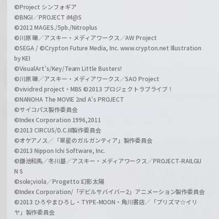
©Project シンフォギア
©BNGI／PROJECT iM@S
©2012 MAGES./5pb./Nitroplus
©川原 礫／アスキー・メディアワークス／AW Project
©SEGA / ©Crypton Future Media, Inc. www.crypton.net Illustration
by KEI
©VisualArt's/Key/Team Little Busters!
©川原 礫／アスキー・メディアワークス／SAO Project
©vividred project・MBS ©2013 プロジェクトラブライブ！
©NANOHA The MOVIE 2nd A's PROJECT
©サイコパス製作委員会
©Index Corporation 1996,2011
©2013 CIRCUS/D.C.III製作委員会
©オケアノス／「翠星のガルガンティア」製作委員会
©2013 Nippon Ichi Software, Inc.
©鎌池和馬／冬川基／アスキー・メディアワークス／PROJECT-RAILGU
N S
©sole;viola／Progetto 幻影太陽
©Index Corporation/「デビルサバイバー2」アニメーション製作委員会
©2013 ひろやまひろし・TYPE-MOON・角川書店／「プリズマ☆イリ
ヤ」製作委員会