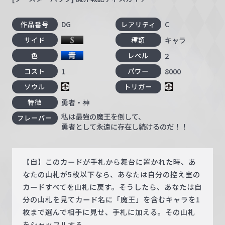
DG
C
作品番号
レアリティ
キャラ
サイド
種類
2
色
レベル
1
8000
コスト
パワー
ソウル
トリガー
勇者・神
特徴
私は最強の魔王を倒して、
フレーバー
勇者として永遠に存在し続けるのだ！！
【自】このカードが手札から舞台に置かれた時、あ
なたの山札が5枚以下なら、あなたは自分の控え室の
カードすべてを山札に戻す。そうしたら、あなたは自
分の山札を見てカード名に「魔王」を含むキャラを1
枚まで選んで相手に見せ、手札に加える。その山札
をシャッフルする。