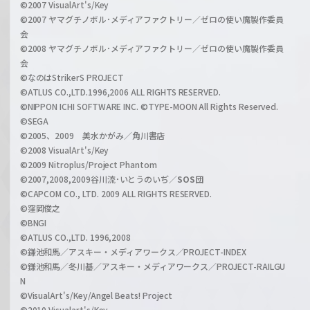
c
©2007 VisualArt's/Key
r
i
©2007 ヤマグチノボル･メディアファクトリー／ゼロの使い魔製作委員
z
会
a
©2008 ヤマグチノボル･メディアファクトリー／ゼロの使い魔製作委員
l
会
C
©なのはStrikerS PROJECT
h
©ATLUS CO.,LTD.1996,2006 ALL RIGHTS RESERVED.
a
©NIPPON ICHI SOFTWARE INC. ©TYPE-MOON All Rights Reserved.
n
©SEGA
©2005、2009 美水かがみ／角川書店
n
©2008 VisualArt's/Key
e
©2009 Nitroplus/Project Phantom
l
©2007,2008,2009谷川流･いとうのいぢ／
SOS団
©CAPCOM CO., LTD. 2009 ALL RIGHTS RESERVED.
©窪岡俊之
©BNGI
©ATLUS CO.,LTD. 1996,2008
©鎌池和馬／アスキー・メディアワークス／PROJECT-INDEX
©鎌池和馬／冬川基／アスキー・メディアワークス／PROJECT-RAILGU
N
©VisualArt's/Key/Angel Beats! Project
©2010 Visualart's/Key