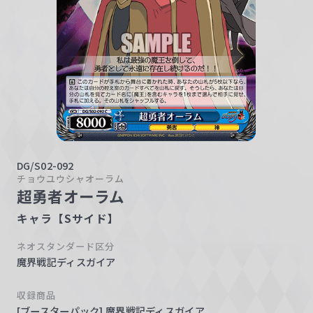
w
a
r
z
DG/S02-092
チョウユウシャオーラム
超勇者オーラム
キャラ【Sサイド】
ネオスタンダード区分
魔界戦記ディスガイア
収録商品
[ブースターパック] 魔界戦記ディスガイア