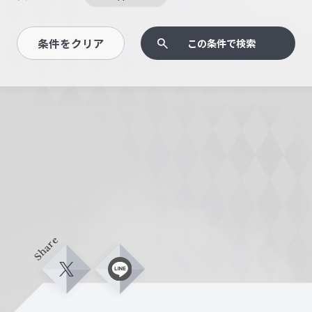
条件をクリア
この条件で検索
Share
X
L
i
n
e