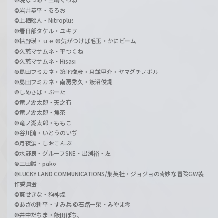
©岩井恭平・るろお
©上栖綴人・Nitroplus
©春日部タケル・ユキヲ
©枯野瑛・ｕｅ ©気がつけば毛玉・かにビーム
©久慈マサムネ・平つくね
©久慈マサムネ・Hisasi
©島田フミカネ・築地俊彦・月並甲介・ヤマグチノボル
©島田フミカネ・南房秀久・飯沼俊規
©しめさば・ぶーた
©竜ノ湖太郎・天之有
©竜ノ湖太郎・焦茶
©竜ノ湖太郎・ももこ
©谷川流・いとうのいぢ
©月夜涙・しおこんぶ
©水野良・グループSNE・出渕裕・左
©三田誠・pako
©LUCKY LAND COMMUNICATIONS/集英社・ジョジョの奇妙な冒険GW製
作委員会
©葵せきな・狗神煌
©あざの耕平・すみ兵 ©石踏一榮・みやま零
©井中だちま・飯田ぽち。