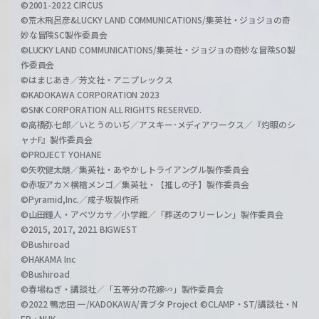
©2001-2022 CIRCUS
©荒木飛呂彦&LUCKY LAND COMMUNICATIONS/集英社・ジョジョの奇
妙な冒険SC製作委員会
©LUCKY LAND COMMUNICATIONS/集英社・ジョジョの奇妙な冒険SO製
作委員会
©はまじあき／芳文社・アニプレックス
©KADOKAWA CORPORATION 2023
©SNK CORPORATION ALL RIGHTS RESERVED.
©高橋弥七郎／いとうのいぢ／アスキー･メディアワークス／『灼眼のシ
ャナF』製作委員会
©PROJECT YOHANE
©矢吹健太朗／集英社・あやかしトライアングル製作委員会
©赤坂アカ×横槍メンゴ／集英社・【推しの子】製作委員会
©Pyramid,Inc.／成子坂製作所
©山田鐘人・アベツカサ／小学館／「葬送のフリーレン」製作委員会
©2015, 2017, 2021 BIGWEST
©Bushiroad
©HAKAMA Inc
©Bushiroad
©春場ねぎ・講談社／「五等分の花嫁∽」製作委員会
©2022 鴨志田 一/KADOKAWA/青ブタ Project ©CLAMP・ST/講談社・N
EP・NHK