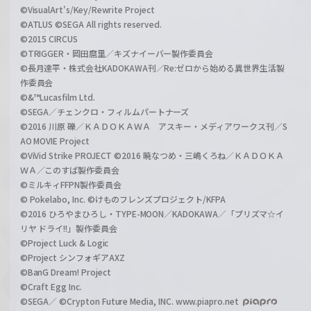
©VisualArt's/Key/Rewrite Project
©ATLUS ©SEGA All rights reserved.
©2015 CIRCUS
©TRIGGER・岡田麿里／キズナイーバー製作委員会
©長月達平・株式会社KADOKAWA刊／Re:ゼロから始める異世界生活製
作委員会
©&™Lucasfilm Ltd.
©SEGA／チェンクロ・フィルムパートナーズ
©2016 川原 礫／ＫＡＤＯＫＡＷＡ アスキー・メディアワークス刊／S
AO MOVIE Project
©ViVid Strike PROJECT ©2016 暁なつめ・三嶋くろね／ＫＡＤＯＫＡ
ＷＡ／このすば製作委員会
©ミルキィFFPN製作委員会
© Pokelabo, Inc. ©けものフレンズプロジェクト/KFPA
©2016 ひろやまひろし・TYPE-MOON／KADOKAWA／「プリズマ☆イ
リヤ ドライ!!」製作委員会
©Project Luck & Logic
©Project シンフォギアAXZ
©BanG Dream! Project
©Craft Egg Inc.
©SEGA／ ©Crypton Future Media, INC. www.piapro.net