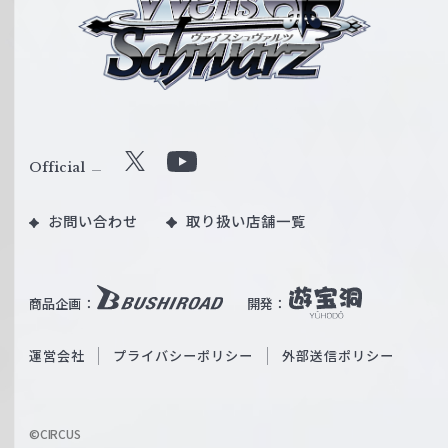
イ
ス
シ
ュ
ヴ
ァ
ル
Official
X
Y
ツ
o
｜
お問い合わせ
取り扱い店舗一覧
u
W
T
e
u
i
b
商品企画：
開発：
ß
e
S
O
運営会社
プライバシーポリシー
外部送信ポリシー
c
f
h
f
w
i
a
©CIRCUS