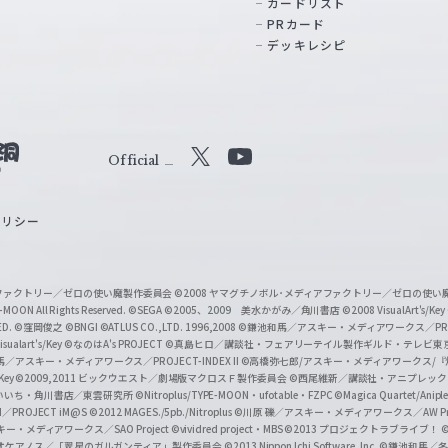
カードリスト
PRカード
デッキレシピ
Official
X
Y
o
ポリシー
u
T
u
ィアファクトリー／ゼロの使い魔製作委員会
©2008 ヤマグチノボル･メディアファクトリー／ゼロの使
b
MOON All Rights Reserved.
©SEGA
©2005、2009 美水かがみ／角川書店
©2008 VisualArt's/Key
ED.
©窪岡俊之
©BNGI
©ATLUS CO.,LTD. 1996,2008
©鎌池和馬／アスキー・メディアワークス／PROJE
e
sualart's/Key
©なのはA's PROJECT
©真島ヒロ／講談社・フェアリーテイル製作ギルド・テレビ東
／アスキー・メディアワークス／PROJECT-INDEX II
©高橋弥七郎/アスキー・メディアワークス/
O
/Key
©2009,2011 ビックウエスト／劇場版マクロスＦ製作委員会
©西尾維新／講談社・アニプレッ
f
いいち・角川書店／東雲研究所
©Nitroplus/TYPE-MOON・ufotable・FZPC
©Magica Quartet/Anip
I／PROJECT iM@S
©2012 MAGES./5pb./Nitroplus
©川原 礫／アスキー・メディアワークス／AW Pro
f
ー・メディアワークス／SAO Project
©vividred project・MBS ©2013 プロジェクトラブライブ！
©
オケアノス／「翠星のガルガンティア」製作委員会
©2013 Nippon Ichi Software, Inc.
©鎌池和馬／冬川