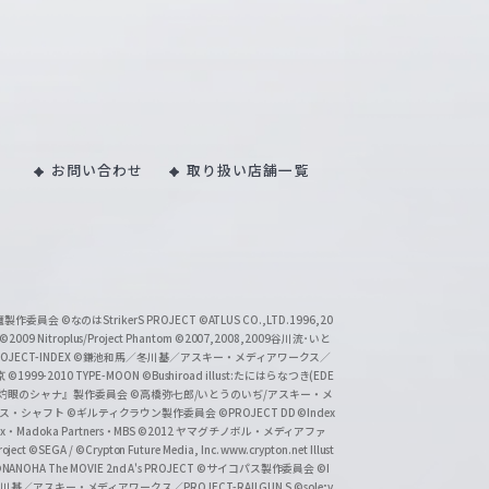
お問い合わせ
取り扱い店舗一覧
い魔製作委員会
©なのはStrikerS PROJECT
©ATLUS CO.,LTD.1996,20
©2009 Nitroplus/Project Phantom
©2007,2008,2009谷川流･いと
CT-INDEX
©鎌池和馬／冬川基／アスキー・メディアワークス／
京
©1999-2010 TYPE-MOON
©Bushiroad illust:たにはらなつき(EDE
『灼眼のシャナ』製作委員会
©高橋弥七郎/いとうのいぢ/アスキー・メ
クス・シャフト
©ギルティクラウン製作委員会
©PROJECT DD ©Index
lex・Madoka Partners・MBS
©2012 ヤマグチノボル・メディアファ
ject
©SEGA / ©Crypton Future Media, Inc. www.crypton.net Illust
NANOHA The MOVIE 2nd A's PROJECT
©サイコパス製作委員会
©I
基／アスキー・メディアワークス／PROJECT-RAILGUN S
©sole;v