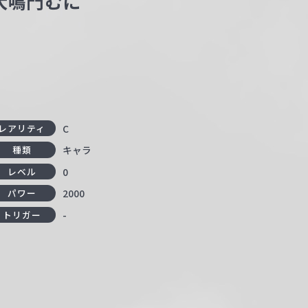
大鳴門むに
C
レアリティ
キャラ
種類
0
レベル
2000
パワー
-
トリガー
。