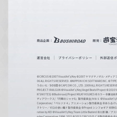
n
e
ヴ
ァ
ル
ツ
｜
商品企画：
開発：
W
e
i
運営会社
プライバシーポリシー
外部送信
ß
S
©CIRCUS
©2007 VisualArt's/Key
©2007 ヤマグチノボル･メデ
c
06 ALL RIGHTS RESERVED.
©NIPPON ICHI SOFTWARE INC. ©TYPE-
うのいぢ／
SOS団
©CAPCOM CO., LTD. 2009 ALL RIGHTS RESERV
h
PROJECT-RAILGUN
©VisualArt's/Key/Angel Beats! Project
©2010 Vi
w
N'S NOTES)
©Bushiroad/Project MILKY HOLMES
©カラー
©鎌池和馬
ディアワークス/『灼眼のシャナII』製作委員会/ＭＢＳ
©VisualArt's
a
Corporation/「ペルソナ４」アニメーション製作委員会
©あらゐけ
クトリー／ゼロの使い魔Ｆ製作委員会
©Project シンフォギア
©BNG
r
ration by KEI
©VisualArt's/Key/Team Little Busters!
©川原 礫／アスキ
z
ndex Corporation 1996,2011
©2013 CIRCUS/D.C.III製作委員会
©