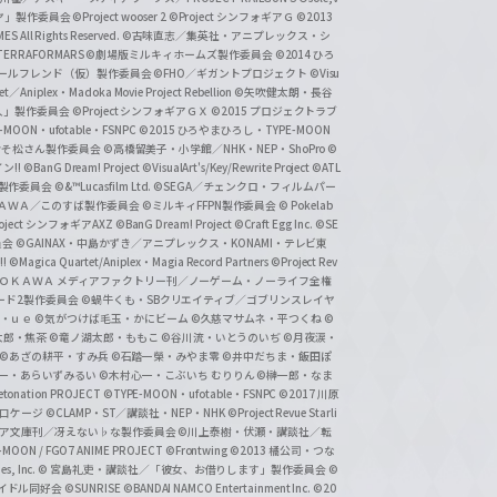
リヤ」製作委員会
©Project wooser 2
©Project シンフォギアＧ
©2013
 All Rights Reserved.
©古味直志／集英社・アニプレックス・シ
ERRAFORMARS
©劇場版ミルキィホームズ製作委員会
©2014 ひろ
nc. /ガールフレンド（仮）製作委員会
©FHO／ギガントプロジェクト
©Visu
et／Aniplex・Madoka Movie Project Rebellion
©矢吹健太朗・長谷
人」製作委員会
©Project シンフォギアＧＸ
©2015 プロジェクトラブ
-MOON・ufotable・FSNPC
©2015 ひろやまひろし・TYPE-MOON
おそ松さん製作委員会
©高橋留美子・小学館／NHK・NEP・ShoPro
©
ン!!
©BanG Dream! Project
©VisualArt's/Key/Rewrite Project
©ATL
活製作委員会
©&™Lucasfilm Ltd.
©SEGA／チェンクロ・フィルムパー
ＡＤＯＫＡＷＡ／このすば製作委員会
©ミルキィFFPN製作委員会
© Pokelab
roject シンフォギアAXZ
©BanG Dream! Project
©Craft Egg Inc.
©SE
員会
©GAINAX・中島かずき／アニプレックス・KONAMI・テレビ東
!
©Magica Quartet/Aniplex・Magia Record Partners
©Project Rev
ＡＤＯＫＡＷＡ メディアファクトリー刊／ノーゲーム・ノーライフ全権
ード2製作委員会
©蝸牛くも・SBクリエイティブ／ゴブリンスレイヤ
・ｕｅ ©気がつけば毛玉・かにビーム
©久慈マサムネ・平つくね
©
太郎・焦茶
©竜ノ湖太郎・ももこ
©谷川流・いとうのいぢ
©月夜涙・
©あざの耕平・すみ兵 ©石踏一榮・みやま零
©井中だちま・飯田ぽ
一・あらいずみるい
©木村心一・こぶいち むりりん
©榊一郎・なま
tonation PROJECT
©TYPE-MOON・ufotable・FSNPC
©2017 川原
溝口ケージ
©CLAMP・ST／講談社・NEP・NHK
©Project Revue Starli
タジア文庫刊／冴えない♭な製作委員会
©川上泰樹・伏瀬・講談社／転
-MOON / FGO7 ANIME PROJECT
©Frontwing
©2013 橘公司・つな
s, Inc.
© 宮島礼吏・講談社／「彼女、お借りします」製作委員会
©
アイドル同好会
©SUNRISE ©BANDAI NAMCO Entertainment Inc.
©20