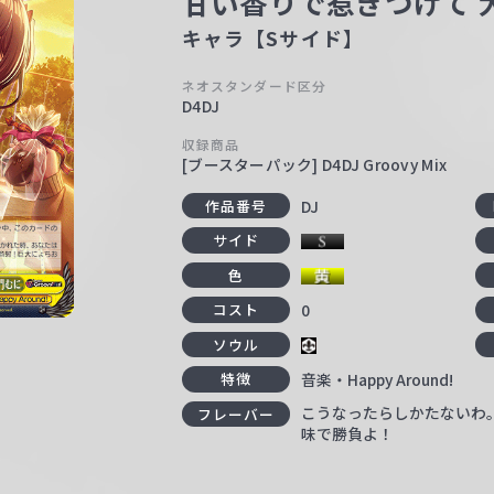
甘い香りで惹きつけて 
キャラ【Sサイド】
ネオスタンダード区分
D4DJ
収録商品
[ブースターパック] D4DJ Groovy Mix
DJ
作品番号
サイド
色
0
コスト
ソウル
音楽・Happy Around!
特徴
こうなったらしかたないわ
フレーバー
味で勝負よ！