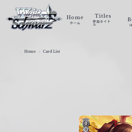
ヴ
ァ
Titles
Home
B
参加タイト
ホーム
イ
ル
ス
シ
ュ
Home
Card List
ヴ
ァ
ル
ツ
｜
W
e
i
ß
S