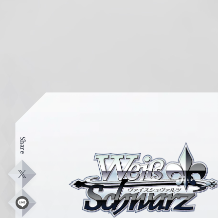
Share
ヴ
ァ
イ
X
ス
シ
L
i
ュ