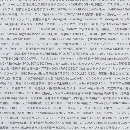
i
イバー2」アニメーション製作委員会
©2013 ひろやまひろし・TYPE-MOON・角川書店／「プリズマ☆イ
c
ずき／キルラキル製作委員会
©橙乃ままれ・KADOKAWA／NHK・NEP
©2014 DMM.com/KADOKAWA GAMES
井儀人/双葉社・シンエイ・テレビ朝日・ADK 2001,2002,2014
©貴家悠・橘賢一／集英社・Project T
i
リズマ☆イリヤ ツヴァイ！」製作委員会
©CyberAgent, Inc. All Rights Reserved.
©CyberAgent, I
a
©2014 川原 礫／ＫＡＤＯＫＡＷＡ アスキー・メディアワークス刊／SAOⅡ Project
©Magica Quart
CINDERELLA ©PROJECT DD3
©VisualArt's/Key/Charlotte Project
©諫山創・講談社／「進撃の巨
l
DOKAWA All Rights Reserved.
© 2014, 2015 SQUARE ENIX CO., LTD. All Rights Reserved.
©TYPE
会
©2016 DMM.com POWERCHORD STUDIO / C2 / KADOKAWA All Rights Reserved.
©赤塚不二夫／
C
DOKAWA アスキー・メディアワークス刊／AWIB Project
©2016 プロジェクトラブライブ！サンシャイ
h
田麿里／キズナイーバー製作委員会
©長月達平・株式会社KADOKAWA刊／Re:ゼロから始める異世界生
／SAO MOVIE Project
©ViVid Strike PROJECT ©2016 暁なつめ・三嶋くろね／Ｋ
a
・TYPE-MOON／KADOKAWA／「プリズマ☆イリヤ ドライ!!」製作委員会
©Project Luck & Logic
©P
NOHA Reflection PROJECT
©2017 暁なつめ・三嶋くろね／ＫＡＤＯＫＡＷＡ／このすば２製作委
n
冴えない製作委員会
©東出祐一郎・TYPE-MOON / FAPC
©2017 プロジェクトラブライブ！サンシャイン!
n
クス／GGO Project illust.黒星紅白
TM ©TOHO CO., LTD.
©2014 榎宮祐・株式会社Ｋ
タダヒロ／集英社・ゆらぎ荘の幽奈さん製作委員会
©丸山くがね・ＫＡＤＯＫＡＷＡ刊／オーバーロ
e
©暁なつめ・三嶋くろね
©岩井恭平・るろお
©上栖綴人・Nitroplus
©春日部タケル・ユキヲ
©枯野瑛
グチノボル
©島田フミカネ・南房秀久・飯沼俊規
©しめさば・ぶーた
©竜ノ湖太郎・天之有
©竜ノ湖
l
LUCKY LAND COMMUNICATIONS/集英社・ジョジョの奇妙な冒険GW製作委員会
©葵せきな・狗神煌
みやま零 ©春日みかげ・みやま零・深井涼介
©賀東招二・四季童子
©賀東招二・なかじまゆか
©神坂
築地俊彦・駒都え～じ
©柳実冬貴・切符
©羊太郎・三嶋くろね
©諸星悠・甘味みきひろ
©NANOHA De
t
©2018 鴨志田 一／ＫＡＤＯＫＡＷＡ アスキー・メディアワークス／青ブタ Project イラスト／
Television, Inc.
©DMM / C2 / KADOKAWA
©2017 丸戸史明・深崎暮人・KADOKAWA ファン
INTERNATIONAL・acus/アサルトリリィプロジェクト
©TYPE-MOON / FGO6 ANIME PROJECT
©TYPE
社／「五等分の花嫁」製作委員会 ®KODANSHA
©2001-2020 CIRCUS
©VISUAL ARTS/Key
© Cygame
／集英社・かぐや様は告らせたい製作委員会
©2020 プロジェクトラブライブ！虹ヶ咲学園スクール