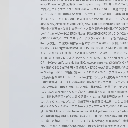
iola／Progetto 幻影太陽
©Index Corporation/「デビルサバ
プロジェクトラブライブ！
©KLabGames
© TRIGGER・中島か
ャフト・MBS
©臼井儀人/双葉社・シンエイ・テレビ朝日・ADK
©臼
やまひろし・TYPE-MOON／ＫＡＤＯＫＡＷＡ 角川書店刊／「プ
alArt's/Key/SProject
©VisualArt's/Key/Team Little Busters! Refrain
見沙貴／集英社・とらぶるダークネス製作委員会
©BNEI／PROJECT 
ライブ！ムービー
©2015 DMM.com POWERCHORD STUDIO / C2 / KA
／KADOKAWA／「プリズマ☆イリヤ ツヴァイ ヘルツ！」製作委員
Koi・芳文社／ご注文は製作委員会ですか？？
©2015 川原 礫／KA
US ©SEGA All rights reserved.
©2015 CIRCUS
©TRIGGER・岡
トナーズ
©2016 川原 礫／ＫＡＤＯＫＡＷＡ アスキー・メディアワークス刊
o, Inc. ©けものフレンズプロジェクト/KFPA
©2016 ひろやまひろし
GA／ ©Crypton Future Media, INC. www.piapro.net
©NA
京・電通
©2015丸戸史明・深崎暮人・KADOKAWA 富士見書房／
ue Starlight
©2017 時雨沢恵一／ＫＡＤＯＫＡＷＡ アスキー・メディアワー
代理委員会
©2011 5pb.／Nitroplus 未来ガジェット研究所
©ミウラ
ー製作委員会 イラスト／神奈月昇
©暁なつめ・カカオ・ランタン
久慈マサムネ・Hisasi
©島田フミカネ・築地俊彦・月並甲介・ヤマ
しおこんぶ
©水野良・グループSNE・出渕裕・左
©三田誠・pako
©
ち。
©恵比須清司・ぎん太郎
©鏡貴也・とよた瑣織
©春日みかげ・
にくＡＴＫ（ニトロプラス）
©細音啓・猫鍋蒼
©橘公司・つなこ
©
礫／ＫＡＤＯＫＡＷＡ アスキー・メディアワークス／SAO-A Projec
ght
© 2021 Ateam Entertainment Inc.
©Tokyo Broadcasting System 
スラ製作委員会 ©REKI KAWAHARA 2019 illust：abec
©AZONE 
こ／富士見書房／「デート･ア･ライブ」製作委員会
©春場ねぎ・講談
2020 夕蜜柑・狐印／KADOKAWA／防振り製作委員会
©赤坂アカ