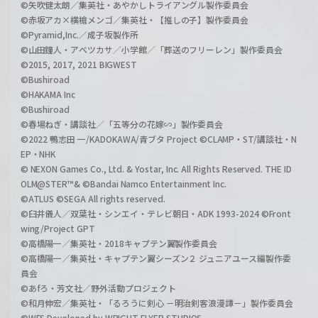
©矢吹健太朗／集英社・あやかしトライアングル製作委員会
©赤坂アカ×横槍メンゴ／集英社・【推しの子】製作委員会
©Pyramid,Inc.／成子坂製作所
©山田鐘人・アベツカサ／小学館／「葬送のフリーレン」製作委員会
©2015, 2017, 2021 BIGWEST
©Bushiroad
©HAKAMA Inc
©Bushiroad
©春場ねぎ・講談社／「五等分の花嫁∽」製作委員会
©2022 鴨志田 一/KADOKAWA/青ブタ Project ©CLAMP・ST/講談社・N
EP・NHK
© NEXON Games Co., Ltd. & Yostar, Inc. All Rights Reserved. THE ID
OLM@STER™& ©Bandai Namco Entertainment Inc.
©ATLUS ©SEGA All rights reserved.
©臼井儀人／双葉社・シンエイ・テレビ朝日・ADK 1993-2024 ©Front
wing/Project GPT
©高橋陽一／集英社・2018キャプテン翼製作委員会
©高橋陽一／集英社・キャプテン翼シーズン２ ジュニアユース編製作委
員会
©あfろ・芳文社／野外活動プロジェクト
©和月伸宏／集英社・「るろうに剣心 －明治剣客浪漫譚－」製作委員会
©WFS Developed by WRIGHT FLYER STUDIOS