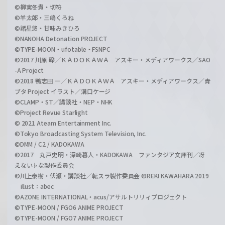
©柳実冬貴・切符
©羊太郎・三嶋くろね
©諸星悠・甘味みきひろ
©NANOHA Detonation PROJECT
©TYPE-MOON・ufotable・FSNPC
©2017 川原 礫／ＫＡＤＯＫＡＷＡ アスキー・メディアワークス／SAO
-A Project
©2018 鴨志田 一／ＫＡＤＯＫＡＷＡ アスキー・メディアワークス／青
ブタ Project イラスト／溝口ケージ
©CLAMP・ST／講談社・NEP・NHK
©Project Revue Starlight
© 2021 Ateam Entertainment Inc.
©Tokyo Broadcasting System Television, Inc.
©DMM / C2 / KADOKAWA
©2017 丸戸史明・深崎暮人・KADOKAWA ファンタジア文庫刊／冴
えない♭な製作委員会
©川上泰樹・伏瀬・講談社／転スラ製作委員会 ©REKI KAWAHARA 2019
illust：abec
©AZONE INTERNATIONAL・acus/アサルトリリィプロジェクト
©TYPE-MOON / FGO6 ANIME PROJECT
©TYPE-MOON / FGO7 ANIME PROJECT