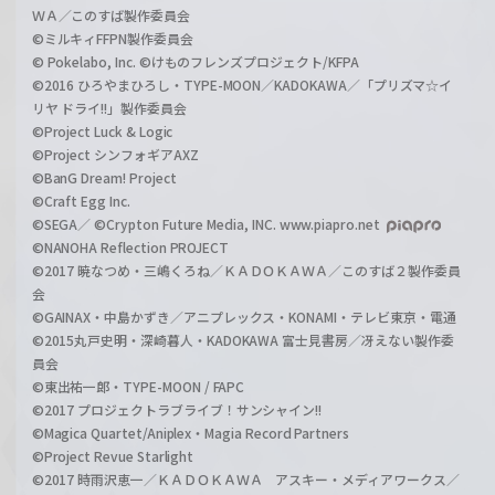
ＷＡ／このすば製作委員会
©ミルキィFFPN製作委員会
© Pokelabo, Inc. ©けものフレンズプロジェクト/KFPA
©2016 ひろやまひろし・TYPE-MOON／KADOKAWA／「プリズマ☆イ
リヤ ドライ!!」製作委員会
©Project Luck & Logic
©Project シンフォギアAXZ
©BanG Dream! Project
©Craft Egg Inc.
©SEGA／ ©Crypton Future Media, INC. www.piapro.net
©NANOHA Reflection PROJECT
©2017 暁なつめ・三嶋くろね／ＫＡＤＯＫＡＷＡ／このすば２製作委員
会
©GAINAX・中島かずき／アニプレックス・KONAMI・テレビ東京・電通
©2015丸戸史明・深崎暮人・KADOKAWA 富士見書房／冴えない製作委
員会
©東出祐一郎・TYPE-MOON / FAPC
©2017 プロジェクトラブライブ！サンシャイン!!
©Magica Quartet/Aniplex・Magia Record Partners
©Project Revue Starlight
©2017 時雨沢恵一／ＫＡＤＯＫＡＷＡ アスキー・メディアワークス／