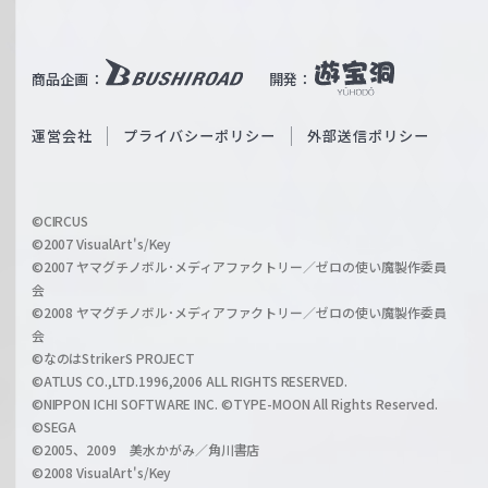
W
T
e
u
i
b
商品企画：
開発：
ß
e
S
O
運営会社
プライバシーポリシー
外部送信ポリシー
c
f
h
f
w
i
a
©CIRCUS
c
©2007 VisualArt's/Key
r
i
©2007 ヤマグチノボル･メディアファクトリー／ゼロの使い魔製作委員
z
会
a
©2008 ヤマグチノボル･メディアファクトリー／ゼロの使い魔製作委員
l
会
C
©なのはStrikerS PROJECT
h
©ATLUS CO.,LTD.1996,2006 ALL RIGHTS RESERVED.
a
©NIPPON ICHI SOFTWARE INC. ©TYPE-MOON All Rights Reserved.
n
©SEGA
©2005、2009 美水かがみ／角川書店
n
©2008 VisualArt's/Key
e