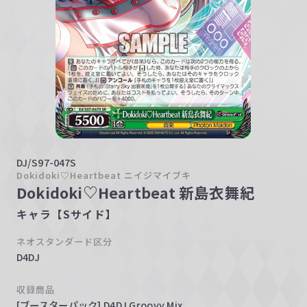
w
a
r
z
DJ/S97-047S
Dokidoki♡Heartbeat ニイジマイブキ
Dokidoki♡Heartbeat 新島衣舞紀
キャラ【Sサイド】
ネオスタンダード区分
D4DJ
収録商品
[ブースターパック] D4DJ Groovy Mix