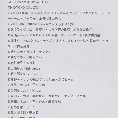
GGO Project illust.黒星紅白
TM ©TOHO CO., LTD.
©2014 榎宮祐・株式会社ＫＡＤＯＫＡＷＡ メディアファクトリー刊／ノ
ーゲーム・ノーライフ全権代理委員会
©2011 5pb.／Nitroplus 未来ガジェット研究所
©ミウラタダヒロ／集英社・ゆらぎ荘の幽奈さん製作委員会
©丸山くがね・ＫＡＤＯＫＡＷＡ刊／オーバーロード2製作委員会
©蝸牛くも・SBクリエイティブ／ゴブリンスレイヤー製作委員会 イラ
スト／神奈月昇
©暁なつめ・カカオ・ランタン
©暁なつめ・三嶋くろね
©岩井恭平・るろお
©上栖綴人・Nitroplus
©春日部タケル・ユキヲ
©枯野瑛・ｕｅ ©気がつけば毛玉・かにビーム
©久慈マサムネ・平つくね
©久慈マサムネ・Hisasi
©島田フミカネ・築地俊彦・月並甲介・ヤマグチノボル
©島田フミカネ・南房秀久・飯沼俊規
©しめさば・ぶーた
©竜ノ湖太郎・天之有
©竜ノ湖太郎・焦茶