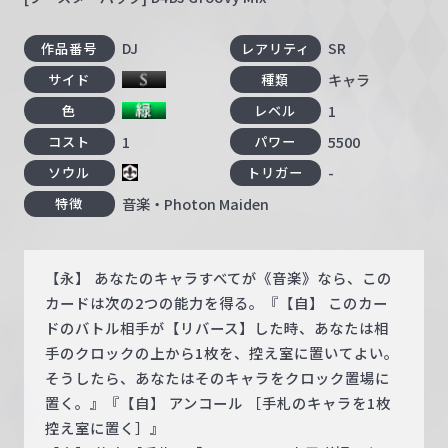
DJ
SR
作品番号
レアリティ
キャラ
サイド
種類
1
色
レベル
1
5500
コスト
パワー
-
ソウル
トリガー
音楽・Photon Maiden
特徴
【永】 あなたのキャラすべてが《音楽》なら、この
カードは次の2つの能力を得る。『【自】 このカー
ドのバトル相手が【リバース】した時、あなたは相
手のクロックの上から1枚を、控え室に置いてよい。
そうしたら、あなたはそのキャラをクロック置場に
置く。』『【自】 アンコール ［手札のキャラを1枚
控え室に置く］』