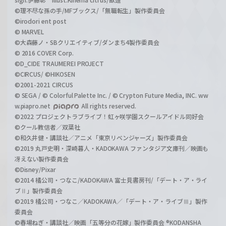
©理不尽な孫の手/MFブックス/「無職転生」製作委員会
©irodori ent post
© MARVEL
©大森藤ノ・SBクリエイティブ/ダンまち4製作委員会
© 2016 COVER Corp.
©D_CIDE TRAUMEREI PROJECT
©CIRCUS/ ©HIKOSEN
©2001-2021 CIRCUS
© SEGA / © Colorful Palette Inc. / © Crypton Future Media, INC. ww
w.piapro.net
All rights reserved.
©2022 プロジェクトラブライブ！虹ヶ咲学園スクールアイドル同好会
©クール教信者／双葉社
©和久井健・講談社／アニメ「東京リベンジャーズ」製作委員会
©2019 丸戸史明・深崎暮人・KADOKAWA ファンタジア文庫刊／映画も
冴えない製作委員会
©Disney/Pixar
©2014 橘公司・つなこ/KADOKAWA 富士見書房刊/「デート・ア・ライ
ブⅡ」製作委員会
©2019 橘公司・つなこ／KADOKAWA／「デート・ア・ライブⅢ」製作
委員会
©春場ねぎ・講談社／映画「五等分の花嫁」製作委員会 ®KODANSHA