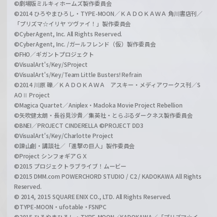
©劇場版ミルキィホームズ製作委員会
©2014 ひろやまひろし・TYPE-MOON／ＫＡＤＯＫＡＷＡ 角川書店刊／
「プリズマ☆イリヤ ツヴァイ！」製作委員会
©CyberAgent, Inc. All Rights Reserved.
©CyberAgent, Inc. /ガールフレンド（仮）製作委員会
©FHO／ギガントプロジェクト
©VisualArt's/Key/SProject
©VisualArt's/Key/Team Little Busters! Refrain
©2014 川原 礫／ＫＡＤＯＫＡＷＡ アスキー・メディアワークス刊／S
AOⅡ Project
©Magica Quartet／Aniplex・Madoka Movie Project Rebellion
©矢吹健太朗・長谷見沙貴／集英社・とらぶるダークネス製作委員会
©BNEI／PROJECT CINDERELLA ©PROJECT DD3
©VisualArt's/Key/Charlotte Project
©諫山創・講談社／「進撃の巨人」製作委員会
©Project シンフォギアＧＸ
©2015 プロジェクトラブライブ！ムービー
©2015 DMM.com POWERCHORD STUDIO / C2 / KADOKAWA All Rights
Reserved.
© 2014, 2015 SQUARE ENIX CO., LTD. All Rights Reserved.
©TYPE-MOON・ufotable・FSNPC
©2015 ひろやまひろし・TYPE-MOON／KADOKAWA／「プリズマ☆イ