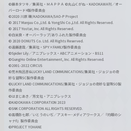
©藤本タツキ／集英社・ＭＡＰＰＡ ©丸山くがね・KADOKAWA刊／オー
バーロード4製作委員会
©2020 川原 礫/KADOKAWA/SAO-P Project
© 2017 Manjuu Co.,Ltd. & YongShi Co.,Ltd. All Rights Reserved.
© 2017 Yostar, Inc. All Rights Reserved.
©白米良・オーバーラップ/ありふれた製作委員会
© 2020 DONUTS Co. Ltd. All Rights Reserved.
©遠藤達哉／集英社・SPY×FAMILY製作委員会
©Spider Lily／アニプレックス・ABCアニメーション・BS11
©GungHo Online Entertainment, Inc. All Rights Reserved.
©2001-2022 CIRCUS
©荒木飛呂彦&LUCKY LAND COMMUNICATIONS/集英社・ジョジョの奇
妙な冒険SC製作委員会
©LUCKY LAND COMMUNICATIONS/集英社・ジョジョの奇妙な冒険SO製
作委員会
©はまじあき／芳文社・アニプレックス
©KADOKAWA CORPORATION 2023
©SNK CORPORATION ALL RIGHTS RESERVED.
©高橋弥七郎／いとうのいぢ／アスキー･メディアワークス／『灼眼のシ
ャナF』製作委員会
©PROJECT YOHANE