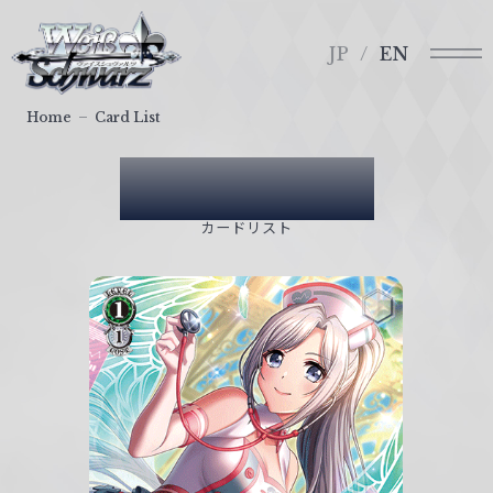
メ
ヴ
ニ
ァ
JP
EN
ュ
イ
ー
ス
Home
Card List
シ
ュ
Card List
ヴ
ァ
カードリスト
ル
ツ
｜
W
e
i
ß
S
c
h