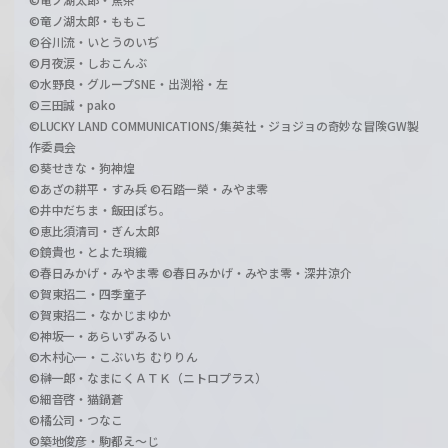
©竜ノ湖太郎・ももこ
©谷川流・いとうのいぢ
©月夜涙・しおこんぶ
©水野良・グループSNE・出渕裕・左
©三田誠・pako
©LUCKY LAND COMMUNICATIONS/集英社・ジョジョの奇妙な冒険GW製
作委員会
©葵せきな・狗神煌
©あざの耕平・すみ兵 ©石踏一榮・みやま零
©井中だちま・飯田ぽち。
©恵比須清司・ぎん太郎
©鏡貴也・とよた瑣織
©春日みかげ・みやま零 ©春日みかげ・みやま零・深井涼介
©賀東招二・四季童子
©賀東招二・なかじまゆか
©神坂一・あらいずみるい
©木村心一・こぶいち むりりん
©榊一郎・なまにくＡＴＫ（ニトロプラス）
©細音啓・猫鍋蒼
©橘公司・つなこ
©築地俊彦・駒都え～じ