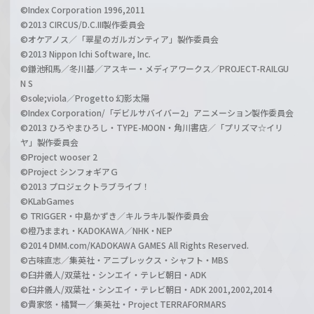
©Index Corporation 1996,2011
©2013 CIRCUS/D.C.III製作委員会
©オケアノス／「翠星のガルガンティア」製作委員会
©2013 Nippon Ichi Software, Inc.
©鎌池和馬／冬川基／アスキー・メディアワークス／PROJECT-RAILGU
N S
©sole;viola／Progetto 幻影太陽
©Index Corporation/「デビルサバイバー2」アニメーション製作委員会
©2013 ひろやまひろし・TYPE-MOON・角川書店／「プリズマ☆イリ
ヤ」製作委員会
©Project wooser 2
©Project シンフォギアＧ
©2013 プロジェクトラブライブ！
©KLabGames
© TRIGGER・中島かずき／キルラキル製作委員会
©橙乃ままれ・KADOKAWA／NHK・NEP
©2014 DMM.com/KADOKAWA GAMES All Rights Reserved.
©古味直志／集英社・アニプレックス・シャフト・MBS
©臼井儀人/双葉社・シンエイ・テレビ朝日・ADK
©臼井儀人/双葉社・シンエイ・テレビ朝日・ADK 2001,2002,2014
©貴家悠・橘賢一／集英社・Project TERRAFORMARS