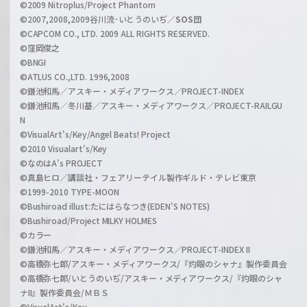
©2009 Nitroplus/Project Phantom
l
©2007,2008,2009谷川流･いとうのいぢ／
SOS団
©CAPCOM CO., LTD. 2009 ALL RIGHTS RESERVED.
©窪岡俊之
©BNGI
©ATLUS CO.,LTD. 1996,2008
©鎌池和馬／アスキー・メディアワークス／PROJECT-INDEX
©鎌池和馬／冬川基／アスキー・メディアワークス／PROJECT-RAILGU
N
©VisualArt's/Key/Angel Beats! Project
©2010 Visualart's/Key
©なのはA's PROJECT
©真島ヒロ／講談社・フェアリーテイル製作ギルド・テレビ東京
©1999-2010 TYPE-MOON
©Bushiroad illust:たにはらなつき(EDEN'S NOTES)
©Bushiroad/Project MILKY HOLMES
©カラー
©鎌池和馬／アスキー・メディアワークス／PROJECT-INDEX II
©高橋弥七郎/アスキー・メディアワークス/『灼眼のシャナ』製作委員会
©高橋弥七郎/いとうのいぢ/アスキー・メディアワークス/『灼眼のシャ
ナII』製作委員会/ＭＢＳ
©VisualArt's/Key