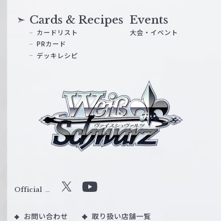
Cards & Recipes
Events
カードリスト
大会・イベント
PRカード
デッキレシピ
ヴ
ァ
イ
ス
シ
ュ
ヴ
ァ
ル
Official
X
Y
ツ
o
｜
お問い合わせ
取り扱い店舗一覧
u