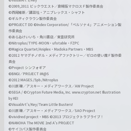
©2009,2011 ビックウエスト／劇場版マクロスＦ製作委員会
©西尾維新／講談社・アニプレックス・シャフト
©ギルティクラウン製作委員会
©PROJECT DD ©Index Corporation/「ペルソナ４」アニメーション製
作委員会
©あらゐけいいち・角川書店／東雲研究所
©Nitroplus/TYPE-MOON・ufotable・FZPC
©Magica Quartet/Aniplex・Madoka Partners・MBS
©2012 ヤマグチノボル・メディアファクトリー／ゼロの使い魔Ｆ製作委
員会
©Project シンフォギア
©BNGI／PROJECT iM@S
©2012 MAGES./5pb./Nitroplus
©川原 礫／アスキー・メディアワークス／AW Project
©SEGA / ©Crypton Future Media, Inc. www.crypton.net Illustration
by KEI
©VisualArt's/Key/Team Little Busters!
©川原 礫／アスキー・メディアワークス／SAO Project
©vividred project・MBS ©2013 プロジェクトラブライブ！
©NANOHA The MOVIE 2nd A's PROJECT
©サイコパス製作委員会