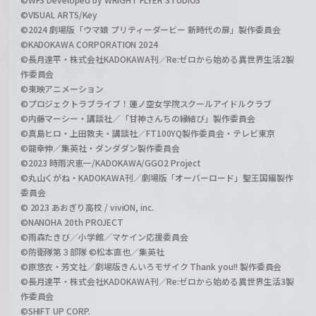
©VISUAL ARTS/Key
©2024 劇場版「ウマ娘 プリティーダービー 新時代の扉」製作委員会
©KADOKAWA CORPORATION 2024
©長月達平・株式会社KADOKAWA刊／Re:ゼロから始める異世界生活2製
作委員会
©東映アニメーション
©プロジェクトラブライブ！蓮ノ空女学院スクールアイドルクラブ
©内藤マーシー・講談社／「甘神さんちの縁結び」製作委員会
©真島ヒロ・上田敦夫・講談社／FT100YQ製作委員会・テレビ東京
©龍幸伸／集英社・ダンダダン製作委員会
©2023 時雨沢恵一/KADOKAWA/GGO2 Project
©丸山くがね・KADOKAWA刊／劇場版「オーバーロード」聖王国編製作
委員会
© 2023 あおぎり高校 / viviON, inc.
©NANOHA 20th PROJECT
©雨森たきび／小学館／マケイン応援委員会
©防衛隊第３部隊 ©松本直也／集英社
©原悠衣・芳文社／劇場版きんいろモザイク Thank you!! 製作委員会
©長月達平・株式会社KADOKAWA刊／Re:ゼロから始める異世界生活3製
作委員会
©SHIFT UP CORP.