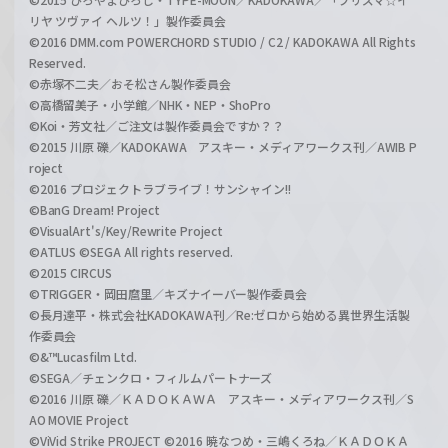
リヤ ツヴァイ ヘルツ！」製作委員会
©2016 DMM.com POWERCHORD STUDIO / C2 / KADOKAWA All Rights
Reserved.
©赤塚不二夫／おそ松さん製作委員会
©高橋留美子・小学館／NHK・NEP・ShoPro
©Koi・芳文社／ご注文は製作委員会ですか？？
©2015 川原 礫／KADOKAWA アスキー・メディアワークス刊／AWIB P
roject
©2016 プロジェクトラブライブ！サンシャイン!!
©BanG Dream! Project
©VisualArt's/Key/Rewrite Project
©ATLUS ©SEGA All rights reserved.
©2015 CIRCUS
©TRIGGER・岡田麿里／キズナイーバー製作委員会
©長月達平・株式会社KADOKAWA刊／Re:ゼロから始める異世界生活製
作委員会
©&™Lucasfilm Ltd.
©SEGA／チェンクロ・フィルムパートナーズ
©2016 川原 礫／ＫＡＤＯＫＡＷＡ アスキー・メディアワークス刊／S
AO MOVIE Project
©ViVid Strike PROJECT ©2016 暁なつめ・三嶋くろね／ＫＡＤＯＫＡ