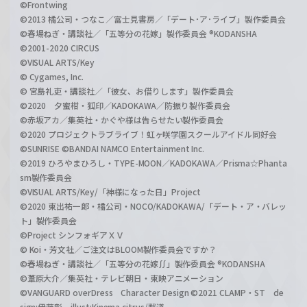
©Frontwing
©2013 橘公司・つなこ／富士見書房／「デート･ア･ライブ」製作委員会
©春場ねぎ・講談社／「五等分の花嫁」製作委員会 ®KODANSHA
©2001-2020 CIRCUS
©VISUAL ARTS/Key
© Cygames, Inc.
© 宮島礼吏・講談社／「彼女、お借りします」製作委員会
©2020 夕蜜柑・狐印／KADOKAWA／防振り製作委員会
©赤坂アカ／集英社・かぐや様は告らせたい製作委員会
©2020 プロジェクトラブライブ！虹ヶ咲学園スクールアイドル同好会
©SUNRISE ©BANDAI NAMCO Entertainment Inc.
©2019 ひろやまひろし・TYPE-MOON／KADOKAWA／Prisma☆Phanta
sm製作委員会
©VISUAL ARTS/Key/「神様になった日」Project
©2020 東出祐一郎・橘公司・NOCO/KADOKAWA/「デート・ア・バレッ
ト」製作委員会
©Project シンフォギアＸＶ
© Koi・芳文社／ご注文はBLOOM製作委員会ですか？
©春場ねぎ・講談社／「五等分の花嫁∬」製作委員会 ®KODANSHA
©葦原大介／集英社・テレビ朝日・東映アニメーション
©VANGUARD overDress Character Design ©2021 CLAMP・ST de
sign:伊藤彰 illust:Kinema citrus/獣道