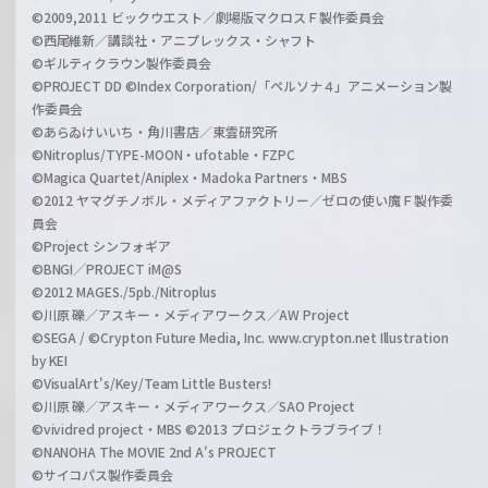
©2009,2011 ビックウエスト／劇場版マクロスＦ製作委員会
©西尾維新／講談社・アニプレックス・シャフト
©ギルティクラウン製作委員会
©PROJECT DD ©Index Corporation/「ペルソナ４」アニメーション製
作委員会
©あらゐけいいち・角川書店／東雲研究所
©Nitroplus/TYPE-MOON・ufotable・FZPC
©Magica Quartet/Aniplex・Madoka Partners・MBS
©2012 ヤマグチノボル・メディアファクトリー／ゼロの使い魔Ｆ製作委
員会
©Project シンフォギア
©BNGI／PROJECT iM@S
©2012 MAGES./5pb./Nitroplus
©川原 礫／アスキー・メディアワークス／AW Project
©SEGA / ©Crypton Future Media, Inc. www.crypton.net Illustration
by KEI
©VisualArt's/Key/Team Little Busters!
©川原 礫／アスキー・メディアワークス／SAO Project
©vividred project・MBS ©2013 プロジェクトラブライブ！
©NANOHA The MOVIE 2nd A's PROJECT
©サイコパス製作委員会