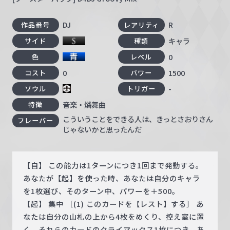
DJ
R
作品番号
レアリティ
キャラ
サイド
種類
0
色
レベル
0
1500
コスト
パワー
-
ソウル
トリガー
音楽・燐舞曲
特徴
こういうことをできる人は、きっとさおりさん
フレーバー
じゃないかと思ったんだ
【自】 この能力は1ターンにつき1回まで発動する。
あなたが【起】を使った時、あなたは自分のキャラ
を1枚選び、そのターン中、パワーを＋500。
【起】 集中 ［(1) このカードを【レスト】する］ あ
なたは自分の山札の上から4枚をめくり、控え室に置
く。それらのカードのクライマックス1枚につき、あ