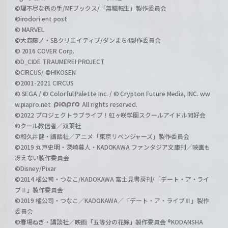
©理不尽な孫の手/MFブックス/「無職転生」製作委員会
©irodori ent post
© MARVEL
©大森藤ノ・SBクリエイティブ/ダンまち4製作委員会
© 2016 COVER Corp.
©D_CIDE TRAUMEREI PROJECT
©CIRCUS/ ©HIKOSEN
©2001-2021 CIRCUS
© SEGA / © Colorful Palette Inc. / © Crypton Future Media, INC. ww
w.piapro.net
All rights reserved.
©2022 プロジェクトラブライブ！虹ヶ咲学園スクールアイドル同好会
©クール教信者／双葉社
©和久井健・講談社／アニメ「東京リベンジャーズ」製作委員会
©2019 丸戸史明・深崎暮人・KADOKAWA ファンタジア文庫刊／映画も
冴えない製作委員会
©Disney/Pixar
©2014 橘公司・つなこ/KADOKAWA 富士見書房刊/「デート・ア・ライ
ブⅡ」製作委員会
©2019 橘公司・つなこ／KADOKAWA／「デート・ア・ライブⅢ」製作
委員会
©春場ねぎ・講談社／映画「五等分の花嫁」製作委員会 ®KODANSHA