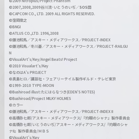
©2009 Nitroplus/Project Phantom
l
©2007,2008,2009谷川流･いとうのいぢ／
SOS団
©CAPCOM CO., LTD. 2009 ALL RIGHTS RESERVED.
©窪岡俊之
©BNGI
©ATLUS CO.,LTD. 1996,2008
©鎌池和馬／アスキー・メディアワークス／PROJECT-INDEX
©鎌池和馬／冬川基／アスキー・メディアワークス／PROJECT-RAILGU
N
©VisualArt's/Key/Angel Beats! Project
©2010 Visualart's/Key
©なのはA's PROJECT
©真島ヒロ／講談社・フェアリーテイル製作ギルド・テレビ東京
©1999-2010 TYPE-MOON
©Bushiroad illust:たにはらなつき(EDEN'S NOTES)
©Bushiroad/Project MILKY HOLMES
©カラー
©鎌池和馬／アスキー・メディアワークス／PROJECT-INDEX II
©高橋弥七郎/アスキー・メディアワークス/『灼眼のシャナ』製作委員会
©高橋弥七郎/いとうのいぢ/アスキー・メディアワークス/『灼眼のシャ
ナII』製作委員会/ＭＢＳ
©VisualArt's/Key