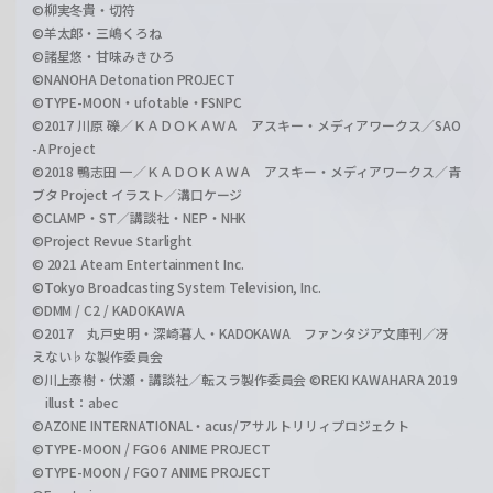
©柳実冬貴・切符
©羊太郎・三嶋くろね
©諸星悠・甘味みきひろ
©NANOHA Detonation PROJECT
©TYPE-MOON・ufotable・FSNPC
©2017 川原 礫／ＫＡＤＯＫＡＷＡ アスキー・メディアワークス／SAO
-A Project
©2018 鴨志田 一／ＫＡＤＯＫＡＷＡ アスキー・メディアワークス／青
ブタ Project イラスト／溝口ケージ
©CLAMP・ST／講談社・NEP・NHK
©Project Revue Starlight
© 2021 Ateam Entertainment Inc.
©Tokyo Broadcasting System Television, Inc.
©DMM / C2 / KADOKAWA
©2017 丸戸史明・深崎暮人・KADOKAWA ファンタジア文庫刊／冴
えない♭な製作委員会
©川上泰樹・伏瀬・講談社／転スラ製作委員会 ©REKI KAWAHARA 2019
illust：abec
©AZONE INTERNATIONAL・acus/アサルトリリィプロジェクト
©TYPE-MOON / FGO6 ANIME PROJECT
©TYPE-MOON / FGO7 ANIME PROJECT