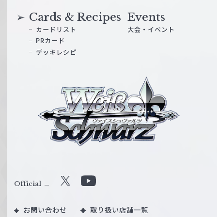
Cards & Recipes
Events
カードリスト
大会・イベント
PRカード
デッキレシピ
ヴ
ァ
イ
ス
シ
ュ
ヴ
ァ
ル
Official
X
Y
ツ
o
｜
お問い合わせ
取り扱い店舗一覧
u
W