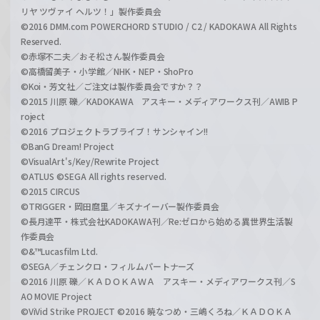
リヤ ツヴァイ ヘルツ！」製作委員会
©2016 DMM.com POWERCHORD STUDIO / C2 / KADOKAWA All Rights
Reserved.
©赤塚不二夫／おそ松さん製作委員会
©高橋留美子・小学館／NHK・NEP・ShoPro
©Koi・芳文社／ご注文は製作委員会ですか？？
©2015 川原 礫／KADOKAWA アスキー・メディアワークス刊／AWIB P
roject
©2016 プロジェクトラブライブ！サンシャイン!!
©BanG Dream! Project
©VisualArt's/Key/Rewrite Project
©ATLUS ©SEGA All rights reserved.
©2015 CIRCUS
©TRIGGER・岡田麿里／キズナイーバー製作委員会
©長月達平・株式会社KADOKAWA刊／Re:ゼロから始める異世界生活製
作委員会
©&™Lucasfilm Ltd.
©SEGA／チェンクロ・フィルムパートナーズ
©2016 川原 礫／ＫＡＤＯＫＡＷＡ アスキー・メディアワークス刊／S
AO MOVIE Project
©ViVid Strike PROJECT ©2016 暁なつめ・三嶋くろね／ＫＡＤＯＫＡ