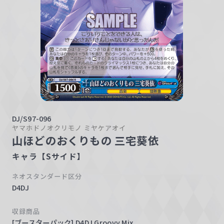
w
a
r
z
DJ/S97-096
ヤマホドノオクリモノ ミヤケアオイ
山ほどのおくりもの 三宅葵依
キャラ【Sサイド】
ネオスタンダード区分
D4DJ
収録商品
[ブースターパック] D4DJ Groovy Mix