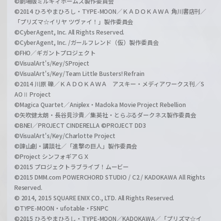
©劇場版ミルキィホームズ製作委員会
©2014 ひろやまひろし・TYPE-MOON／ＫＡＤＯＫＡＷＡ 角川書店刊／
「プリズマ☆イリヤ ツヴァイ！」製作委員会
©CyberAgent, Inc. All Rights Reserved.
©CyberAgent, Inc. /ガールフレンド（仮）製作委員会
©FHO／ギガントプロジェクト
©VisualArt's/Key/SProject
©VisualArt's/Key/Team Little Busters! Refrain
©2014 川原 礫／ＫＡＤＯＫＡＷＡ アスキー・メディアワークス刊／S
AOⅡ Project
©Magica Quartet／Aniplex・Madoka Movie Project Rebellion
©矢吹健太朗・長谷見沙貴／集英社・とらぶるダークネス製作委員会
©BNEI／PROJECT CINDERELLA ©PROJECT DD3
©VisualArt's/Key/Charlotte Project
©諫山創・講談社／「進撃の巨人」製作委員会
©Project シンフォギアＧＸ
©2015 プロジェクトラブライブ！ムービー
©2015 DMM.com POWERCHORD STUDIO / C2 / KADOKAWA All Rights
Reserved.
© 2014, 2015 SQUARE ENIX CO., LTD. All Rights Reserved.
©TYPE-MOON・ufotable・FSNPC
©2015 ひろやまひろし・TYPE-MOON／KADOKAWA／「プリズマ☆イ