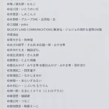
©竜ノ湖太郎・ももこ
©谷川流・いとうのいぢ
©月夜涙・しおこんぶ
©水野良・グループSNE・出渕裕・左
©三田誠・pako
©LUCKY LAND COMMUNICATIONS/集英社・ジョジョの奇妙な冒険GW製
作委員会
©葵せきな・狗神煌
©あざの耕平・すみ兵 ©石踏一榮・みやま零
©井中だちま・飯田ぽち。
©恵比須清司・ぎん太郎
©鏡貴也・とよた瑣織
©春日みかげ・みやま零 ©春日みかげ・みやま零・深井涼介
©賀東招二・四季童子
©賀東招二・なかじまゆか
©神坂一・あらいずみるい
©木村心一・こぶいち むりりん
©榊一郎・なまにくＡＴＫ（ニトロプラス）
©細音啓・猫鍋蒼
©橘公司・つなこ
©築地俊彦・駒都え～じ