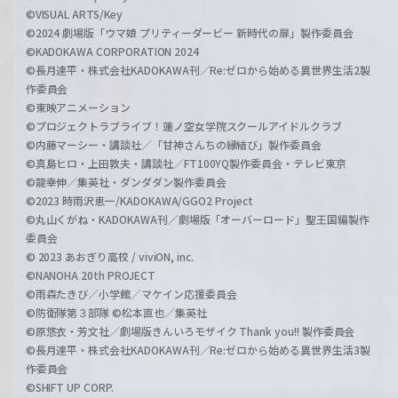
©VISUAL ARTS/Key
©2024 劇場版「ウマ娘 プリティーダービー 新時代の扉」製作委員会
©KADOKAWA CORPORATION 2024
©長月達平・株式会社KADOKAWA刊／Re:ゼロから始める異世界生活2製
作委員会
©東映アニメーション
©プロジェクトラブライブ！蓮ノ空女学院スクールアイドルクラブ
©内藤マーシー・講談社／「甘神さんちの縁結び」製作委員会
©真島ヒロ・上田敦夫・講談社／FT100YQ製作委員会・テレビ東京
©龍幸伸／集英社・ダンダダン製作委員会
©2023 時雨沢恵一/KADOKAWA/GGO2 Project
©丸山くがね・KADOKAWA刊／劇場版「オーバーロード」聖王国編製作
委員会
© 2023 あおぎり高校 / viviON, inc.
©NANOHA 20th PROJECT
©雨森たきび／小学館／マケイン応援委員会
©防衛隊第３部隊 ©松本直也／集英社
©原悠衣・芳文社／劇場版きんいろモザイク Thank you!! 製作委員会
©長月達平・株式会社KADOKAWA刊／Re:ゼロから始める異世界生活3製
作委員会
©SHIFT UP CORP.