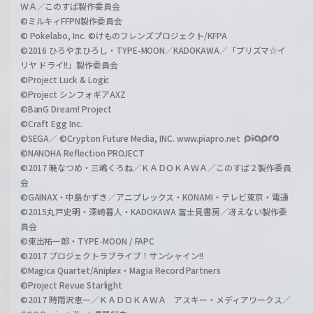
ＷＡ／このすば製作委員会
©ミルキィFFPN製作委員会
© Pokelabo, Inc. ©けものフレンズプロジェクト/KFPA
©2016 ひろやまひろし・TYPE-MOON／KADOKAWA／「プリズマ☆イ
リヤ ドライ!!」製作委員会
©Project Luck & Logic
©Project シンフォギアAXZ
©BanG Dream! Project
©Craft Egg Inc.
©SEGA／ ©Crypton Future Media, INC. www.piapro.net
©NANOHA Reflection PROJECT
©2017 暁なつめ・三嶋くろね／ＫＡＤＯＫＡＷＡ／このすば２製作委員
会
©GAINAX・中島かずき／アニプレックス・KONAMI・テレビ東京・電通
©2015丸戸史明・深崎暮人・KADOKAWA 富士見書房／冴えない製作委
員会
©東出祐一郎・TYPE-MOON / FAPC
©2017 プロジェクトラブライブ！サンシャイン!!
©Magica Quartet/Aniplex・Magia Record Partners
©Project Revue Starlight
©2017 時雨沢恵一／ＫＡＤＯＫＡＷＡ アスキー・メディアワークス／