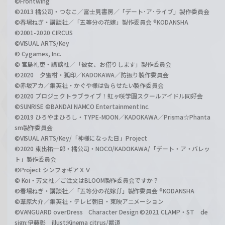
©Frontwing
©2013 橘公司・つなこ／富士見書房／「デート･ア･ライブ」製作委員会
©春場ねぎ・講談社／「五等分の花嫁」製作委員会 ®KODANSHA
©2001-2020 CIRCUS
©VISUAL ARTS/Key
© Cygames, Inc.
© 宮島礼吏・講談社／「彼女、お借りします」製作委員会
©2020 夕蜜柑・狐印／KADOKAWA／防振り製作委員会
©赤坂アカ／集英社・かぐや様は告らせたい製作委員会
©2020 プロジェクトラブライブ！虹ヶ咲学園スクールアイドル同好会
©SUNRISE ©BANDAI NAMCO Entertainment Inc.
©2019 ひろやまひろし・TYPE-MOON／KADOKAWA／Prisma☆Phanta
sm製作委員会
©VISUAL ARTS/Key/「神様になった日」Project
©2020 東出祐一郎・橘公司・NOCO/KADOKAWA/「デート・ア・バレッ
ト」製作委員会
©Project シンフォギアＸＶ
© Koi・芳文社／ご注文はBLOOM製作委員会ですか？
©春場ねぎ・講談社／「五等分の花嫁∬」製作委員会 ®KODANSHA
©葦原大介／集英社・テレビ朝日・東映アニメーション
©VANGUARD overDress Character Design ©2021 CLAMP・ST de
sign:伊藤彰 illust:Kinema citrus/獣道