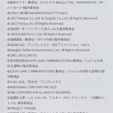
©藤本タツキ／集英社・ＭＡＰＰＡ ©丸山くがね・KADOKAWA刊／オー
バーロード4製作委員会
©2020 川原 礫/KADOKAWA/SAO-P Project
© 2017 Manjuu Co.,Ltd. & YongShi Co.,Ltd. All Rights Reserved.
© 2017 Yostar, Inc. All Rights Reserved.
©白米良・オーバーラップ/ありふれた製作委員会
© 2020 DONUTS Co. Ltd. All Rights Reserved.
©遠藤達哉／集英社・SPY×FAMILY製作委員会
©Spider Lily／アニプレックス・ABCアニメーション・BS11
©GungHo Online Entertainment, Inc. All Rights Reserved.
©2001-2022 CIRCUS
©荒木飛呂彦&LUCKY LAND COMMUNICATIONS/集英社・ジョジョの奇
妙な冒険SC製作委員会
©LUCKY LAND COMMUNICATIONS/集英社・ジョジョの奇妙な冒険SO製
作委員会
©はまじあき／芳文社・アニプレックス
©KADOKAWA CORPORATION 2023
©SNK CORPORATION ALL RIGHTS RESERVED.
©高橋弥七郎／いとうのいぢ／アスキー･メディアワークス／『灼眼のシ
ャナF』製作委員会
©PROJECT YOHANE