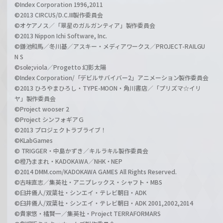
©Index Corporation 1996,2011
©2013 CIRCUS/D.C.III製作委員会
©オケアノス／「翠星のガルガンティア」製作委員会
©2013 Nippon Ichi Software, Inc.
©鎌池和馬／冬川基／アスキー・メディアワークス／PROJECT-RAILGU
N S
©sole;viola／Progetto 幻影太陽
©Index Corporation/「デビルサバイバー2」アニメーション製作委員会
©2013 ひろやまひろし・TYPE-MOON・角川書店／「プリズマ☆イリ
ヤ」製作委員会
©Project wooser 2
©Project シンフォギアＧ
©2013 プロジェクトラブライブ！
©KLabGames
© TRIGGER・中島かずき／キルラキル製作委員会
©橙乃ままれ・KADOKAWA／NHK・NEP
©2014 DMM.com/KADOKAWA GAMES All Rights Reserved.
©古味直志／集英社・アニプレックス・シャフト・MBS
©臼井儀人/双葉社・シンエイ・テレビ朝日・ADK
©臼井儀人/双葉社・シンエイ・テレビ朝日・ADK 2001,2002,2014
©貴家悠・橘賢一／集英社・Project TERRAFORMARS