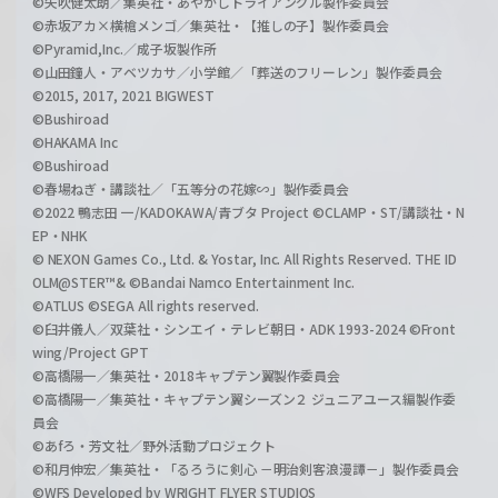
©矢吹健太朗／集英社・あやかしトライアングル製作委員会
©赤坂アカ×横槍メンゴ／集英社・【推しの子】製作委員会
©Pyramid,Inc.／成子坂製作所
©山田鐘人・アベツカサ／小学館／「葬送のフリーレン」製作委員会
©2015, 2017, 2021 BIGWEST
©Bushiroad
©HAKAMA Inc
©Bushiroad
©春場ねぎ・講談社／「五等分の花嫁∽」製作委員会
©2022 鴨志田 一/KADOKAWA/青ブタ Project ©CLAMP・ST/講談社・N
EP・NHK
© NEXON Games Co., Ltd. & Yostar, Inc. All Rights Reserved. THE ID
OLM@STER™& ©Bandai Namco Entertainment Inc.
©ATLUS ©SEGA All rights reserved.
©臼井儀人／双葉社・シンエイ・テレビ朝日・ADK 1993-2024 ©Front
wing/Project GPT
©高橋陽一／集英社・2018キャプテン翼製作委員会
©高橋陽一／集英社・キャプテン翼シーズン２ ジュニアユース編製作委
員会
©あfろ・芳文社／野外活動プロジェクト
©和月伸宏／集英社・「るろうに剣心 －明治剣客浪漫譚－」製作委員会
©WFS Developed by WRIGHT FLYER STUDIOS