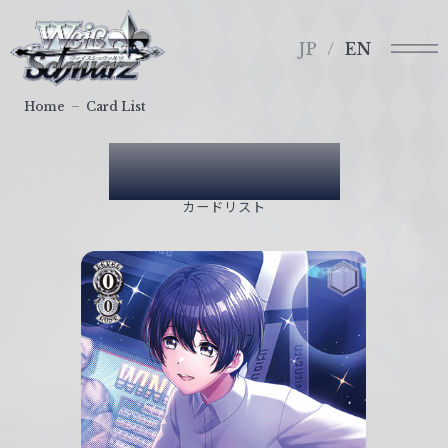
メ
ヴ
ニ
ァ
JP
EN
ュ
イ
ー
ス
Home
Card List
シ
ュ
Card List
ヴ
ァ
カードリスト
ル
ツ
｜
W
e
i
ß
S
c
h