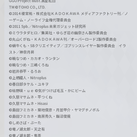
GGO Project illust.黒星紅白
TM ©TOHO CO., LTD.
©2014 榎宮祐・株式会社ＫＡＤＯＫＡＷＡ メディアファクトリー刊／ノ
ーゲーム・ノーライフ全権代理委員会
©2011 5pb.／Nitroplus 未来ガジェット研究所
©ミウラタダヒロ／集英社・ゆらぎ荘の幽奈さん製作委員会
©丸山くがね・ＫＡＤＯＫＡＷＡ刊／オーバーロード2製作委員会
©蝸牛くも・SBクリエイティブ／ゴブリンスレイヤー製作委員会 イラ
スト／神奈月昇
©暁なつめ・カカオ・ランタン
©暁なつめ・三嶋くろね
©岩井恭平・るろお
©上栖綴人・Nitroplus
©春日部タケル・ユキヲ
©枯野瑛・ｕｅ ©気がつけば毛玉・かにビーム
©久慈マサムネ・平つくね
©久慈マサムネ・Hisasi
©島田フミカネ・築地俊彦・月並甲介・ヤマグチノボル
©島田フミカネ・南房秀久・飯沼俊規
©しめさば・ぶーた
©竜ノ湖太郎・天之有
©竜ノ湖太郎・焦茶