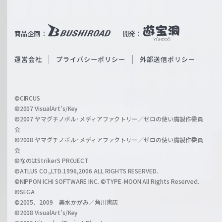
T
e
u
i
b
商品企画：
開発：
ß
e
S
O
運営会社
プライバシーポリシー
外部送信ポリシー
c
f
h
f
w
i
a
©CIRCUS
c
©2007 VisualArt's/Key
r
i
©2007 ヤマグチノボル･メディアファクトリー／ゼロの使い魔製作委員
z
会
a
©2008 ヤマグチノボル･メディアファクトリー／ゼロの使い魔製作委員
l
会
C
©なのはStrikerS PROJECT
h
©ATLUS CO.,LTD.1996,2006 ALL RIGHTS RESERVED.
a
©NIPPON ICHI SOFTWARE INC. ©TYPE-MOON All Rights Reserved.
n
©SEGA
©2005、2009 美水かがみ／角川書店
n
©2008 VisualArt's/Key
e