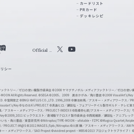
カードリスト
PRカード
デッキレシピ
Official
X
Y
o
ポリシー
u
T
u
ィアファクトリー／ゼロの使い魔製作委員会
©2008 ヤマグチノボル･メディアファクトリー／ゼロの使
b
MOON All Rights Reserved.
©SEGA
©2005、2009 美水かがみ／角川書店
©2008 VisualArt's/Key
ED.
©窪岡俊之
©BNGI
©ATLUS CO.,LTD. 1996,2008
©鎌池和馬／アスキー・メディアワークス／PROJE
e
sualart's/Key
©なのはA's PROJECT
©真島ヒロ／講談社・フェアリーテイル製作ギルド・テレビ東
／アスキー・メディアワークス／PROJECT-INDEX II
©高橋弥七郎/アスキー・メディアワークス/
O
/Key
©2009,2011 ビックウエスト／劇場版マクロスＦ製作委員会
©西尾維新／講談社・アニプレッ
f
いいち・角川書店／東雲研究所
©Nitroplus/TYPE-MOON・ufotable・FZPC
©Magica Quartet/Anip
I／PROJECT iM@S
©2012 MAGES./5pb./Nitroplus
©川原 礫／アスキー・メディアワークス／AW Pro
f
ー・メディアワークス／SAO Project
©vividred project・MBS ©2013 プロジェクトラブライブ！
©