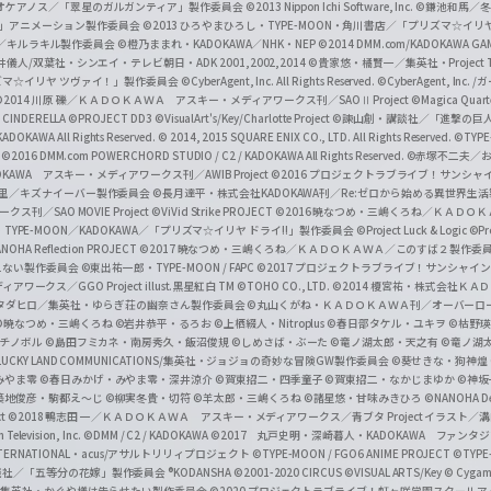
i
オケアノス／「翠星のガルガンティア」製作委員会
©2013 Nippon Ichi Software, Inc.
©鎌池和馬／冬川
イバー2」アニメーション製作委員会
©2013 ひろやまひろし・TYPE-MOON・角川書店／「プリズマ☆イ
c
ずき／キルラキル製作委員会
©橙乃ままれ・KADOKAWA／NHK・NEP
©2014 DMM.com/KADOKAWA GAMES
井儀人/双葉社・シンエイ・テレビ朝日・ADK 2001,2002,2014
©貴家悠・橘賢一／集英社・Project T
i
リズマ☆イリヤ ツヴァイ！」製作委員会
©CyberAgent, Inc. All Rights Reserved.
©CyberAgent, I
a
©2014 川原 礫／ＫＡＤＯＫＡＷＡ アスキー・メディアワークス刊／SAOⅡ Project
©Magica Quart
CINDERELLA ©PROJECT DD3
©VisualArt's/Key/Charlotte Project
©諫山創・講談社／「進撃の巨
l
DOKAWA All Rights Reserved.
© 2014, 2015 SQUARE ENIX CO., LTD. All Rights Reserved.
©TYPE
会
©2016 DMM.com POWERCHORD STUDIO / C2 / KADOKAWA All Rights Reserved.
©赤塚不二夫／
C
DOKAWA アスキー・メディアワークス刊／AWIB Project
©2016 プロジェクトラブライブ！サンシャイ
h
田麿里／キズナイーバー製作委員会
©長月達平・株式会社KADOKAWA刊／Re:ゼロから始める異世界生
／SAO MOVIE Project
©ViVid Strike PROJECT ©2016 暁なつめ・三嶋くろね／Ｋ
a
・TYPE-MOON／KADOKAWA／「プリズマ☆イリヤ ドライ!!」製作委員会
©Project Luck & Logic
©P
NOHA Reflection PROJECT
©2017 暁なつめ・三嶋くろね／ＫＡＤＯＫＡＷＡ／このすば２製作委
n
冴えない製作委員会
©東出祐一郎・TYPE-MOON / FAPC
©2017 プロジェクトラブライブ！サンシャイン!
n
クス／GGO Project illust.黒星紅白
TM ©TOHO CO., LTD.
©2014 榎宮祐・株式会社Ｋ
タダヒロ／集英社・ゆらぎ荘の幽奈さん製作委員会
©丸山くがね・ＫＡＤＯＫＡＷＡ刊／オーバーロ
e
©暁なつめ・三嶋くろね
©岩井恭平・るろお
©上栖綴人・Nitroplus
©春日部タケル・ユキヲ
©枯野瑛
グチノボル
©島田フミカネ・南房秀久・飯沼俊規
©しめさば・ぶーた
©竜ノ湖太郎・天之有
©竜ノ湖
l
LUCKY LAND COMMUNICATIONS/集英社・ジョジョの奇妙な冒険GW製作委員会
©葵せきな・狗神煌
みやま零 ©春日みかげ・みやま零・深井涼介
©賀東招二・四季童子
©賀東招二・なかじまゆか
©神坂
築地俊彦・駒都え～じ
©柳実冬貴・切符
©羊太郎・三嶋くろね
©諸星悠・甘味みきひろ
©NANOHA De
t
©2018 鴨志田 一／ＫＡＤＯＫＡＷＡ アスキー・メディアワークス／青ブタ Project イラスト／
Television, Inc.
©DMM / C2 / KADOKAWA
©2017 丸戸史明・深崎暮人・KADOKAWA ファン
INTERNATIONAL・acus/アサルトリリィプロジェクト
©TYPE-MOON / FGO6 ANIME PROJECT
©TYPE
社／「五等分の花嫁」製作委員会 ®KODANSHA
©2001-2020 CIRCUS
©VISUAL ARTS/Key
© Cygame
／集英社・かぐや様は告らせたい製作委員会
©2020 プロジェクトラブライブ！虹ヶ咲学園スクール