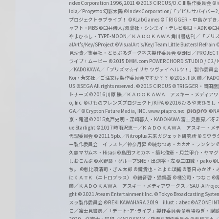
z
ndex Corporation 1996,2011
©2013 CIRCUS/D.C.III製作委員会
©
iola／Progetto 幻影太陽
©Index Corporation/「デビルサバ
プロジェクトラブライブ！
©KLabGames
© TRIGGER・中島か
ャフト・MBS
©臼井儀人/双葉社・シンエイ・テレビ朝日・ADK
©臼
やまひろし・TYPE-MOON／ＫＡＤＯＫＡＷＡ 角川書店刊／「プ
alArt's/Key/SProject
©VisualArt's/Key/Team Little Busters! Refrain
見沙貴／集英社・とらぶるダークネス製作委員会
©BNEI／PROJECT 
ライブ！ムービー
©2015 DMM.com POWERCHORD STUDIO / C2 / KA
／KADOKAWA／「プリズマ☆イリヤ ツヴァイ ヘルツ！」製作委員
Koi・芳文社／ご注文は製作委員会ですか？？
©2015 川原 礫／KA
US ©SEGA All rights reserved.
©2015 CIRCUS
©TRIGGER・岡
トナーズ
©2016 川原 礫／ＫＡＤＯＫＡＷＡ アスキー・メディアワークス刊
o, Inc. ©けものフレンズプロジェクト/KFPA
©2016 ひろやまひろし
GA／ ©Crypton Future Media, INC. www.piapro.net
©NA
京・電通
©2015丸戸史明・深崎暮人・KADOKAWA 富士見書房／
ue Starlight
©2017 時雨沢恵一／ＫＡＤＯＫＡＷＡ アスキー・メディアワー
代理委員会
©2011 5pb.／Nitroplus 未来ガジェット研究所
©ミウラ
ー製作委員会 イラスト／神奈月昇
©暁なつめ・カカオ・ランタン
久慈マサムネ・Hisasi
©島田フミカネ・築地俊彦・月並甲介・ヤマ
しおこんぶ
©水野良・グループSNE・出渕裕・左
©三田誠・pako
©
ち。
©恵比須清司・ぎん太郎
©鏡貴也・とよた瑣織
©春日みかげ・
にくＡＴＫ（ニトロプラス）
©細音啓・猫鍋蒼
©橘公司・つなこ
©
礫／ＫＡＤＯＫＡＷＡ アスキー・メディアワークス／SAO-A Projec
ght
© 2021 Ateam Entertainment Inc.
©Tokyo Broadcasting System 
スラ製作委員会 ©REKI KAWAHARA 2019 illust：abec
©AZONE 
こ／富士見書房／「デート･ア･ライブ」製作委員会
©春場ねぎ・講談
2020 夕蜜柑・狐印／KADOKAWA／防振り製作委員会
©赤坂アカ