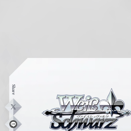
Share
ヴ
ァ
イ
X
ス
シ
L
i