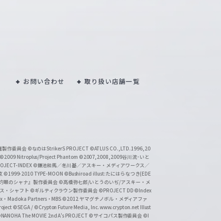
お問い合わせ
取り扱い店舗一覧
い魔製作委員会
©なのはStrikerS PROJECT
©ATLUS CO.,LTD.1996,20
©2009 Nitroplus/Project Phantom
©2007,2008,2009谷川流･いと
CT-INDEX
©鎌池和馬／冬川基／アスキー・メディアワークス／
京
©1999-2010 TYPE-MOON
©Bushiroad illust:たにはらなつき(EDE
『灼眼のシャナ』製作委員会
©高橋弥七郎/いとうのいぢ/アスキー・メ
クス・シャフト
©ギルティクラウン製作委員会
©PROJECT DD ©Index
lex・Madoka Partners・MBS
©2012 ヤマグチノボル・メディアファ
ject
©SEGA / ©Crypton Future Media, Inc. www.crypton.net Illust
NANOHA The MOVIE 2nd A's PROJECT
©サイコパス製作委員会
©I