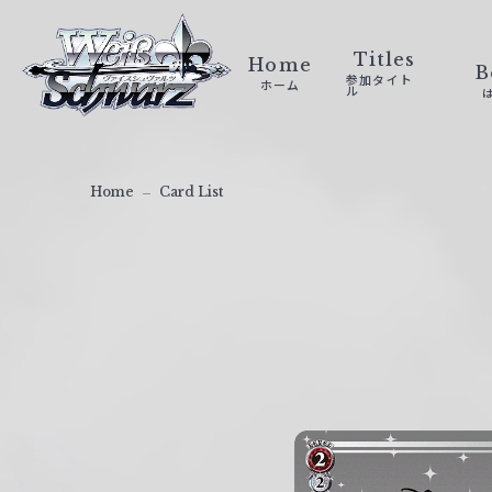
ヴ
ァ
Titles
Home
B
参加タイト
ホーム
イ
ル
ス
シ
ュ
Home
Card List
ヴ
ァ
ル
ツ
｜
W
e
i
ß
S