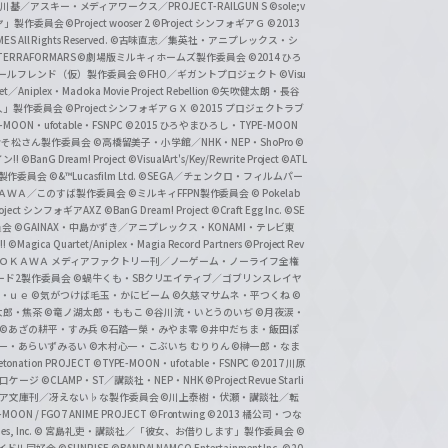
基／アスキー・メディアワークス／PROJECT-RAILGUN S
©sole;v
リヤ」製作委員会
©Project wooser 2
©Project シンフォギアＧ
©2013
 All Rights Reserved.
©古味直志／集英社・アニプレックス・シ
ERRAFORMARS
©劇場版ミルキィホームズ製作委員会
©2014 ひろ
nc. /ガールフレンド（仮）製作委員会
©FHO／ギガントプロジェクト
©Visu
et／Aniplex・Madoka Movie Project Rebellion
©矢吹健太朗・長谷
人」製作委員会
©Project シンフォギアＧＸ
©2015 プロジェクトラブ
-MOON・ufotable・FSNPC
©2015 ひろやまひろし・TYPE-MOON
おそ松さん製作委員会
©高橋留美子・小学館／NHK・NEP・ShoPro
©
ン!!
©BanG Dream! Project
©VisualArt's/Key/Rewrite Project
©ATL
活製作委員会
©&™Lucasfilm Ltd.
©SEGA／チェンクロ・フィルムパー
ＡＤＯＫＡＷＡ／このすば製作委員会
©ミルキィFFPN製作委員会
© Pokelab
roject シンフォギアAXZ
©BanG Dream! Project
©Craft Egg Inc.
©SE
員会
©GAINAX・中島かずき／アニプレックス・KONAMI・テレビ東
!
©Magica Quartet/Aniplex・Magia Record Partners
©Project Rev
ＡＤＯＫＡＷＡ メディアファクトリー刊／ノーゲーム・ノーライフ全権
ード2製作委員会
©蝸牛くも・SBクリエイティブ／ゴブリンスレイヤ
・ｕｅ ©気がつけば毛玉・かにビーム
©久慈マサムネ・平つくね
©
太郎・焦茶
©竜ノ湖太郎・ももこ
©谷川流・いとうのいぢ
©月夜涙・
©あざの耕平・すみ兵 ©石踏一榮・みやま零
©井中だちま・飯田ぽ
一・あらいずみるい
©木村心一・こぶいち むりりん
©榊一郎・なま
tonation PROJECT
©TYPE-MOON・ufotable・FSNPC
©2017 川原
溝口ケージ
©CLAMP・ST／講談社・NEP・NHK
©Project Revue Starli
タジア文庫刊／冴えない♭な製作委員会
©川上泰樹・伏瀬・講談社／転
-MOON / FGO7 ANIME PROJECT
©Frontwing
©2013 橘公司・つな
s, Inc.
© 宮島礼吏・講談社／「彼女、お借りします」製作委員会
©
アイドル同好会
©SUNRISE ©BANDAI NAMCO Entertainment Inc.
©20