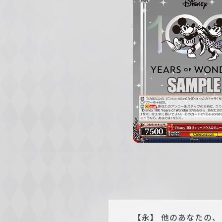
c
h
w
a
r
z
【永】 他のあなたの、《