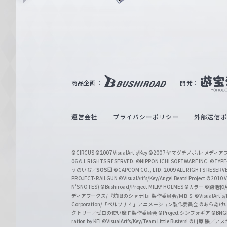
ュ
n
e
ヴ
ァ
ル
ツ
｜
商品企画：
開発：
W
e
i
運営会社
プライバシーポリシー
外部送信
ß
S
©CIRCUS
©2007 VisualArt's/Key
©2007 ヤマグチノボル･メデ
c
06 ALL RIGHTS RESERVED.
©NIPPON ICHI SOFTWARE INC. ©TYPE-
うのいぢ／
SOS団
©CAPCOM CO., LTD. 2009 ALL RIGHTS RESERV
h
PROJECT-RAILGUN
©VisualArt's/Key/Angel Beats! Project
©2010 Vi
w
N'S NOTES)
©Bushiroad/Project MILKY HOLMES
©カラー
©鎌池和馬
ディアワークス/『灼眼のシャナII』製作委員会/ＭＢＳ
©VisualArt's
a
Corporation/「ペルソナ４」アニメーション製作委員会
©あらゐけ
クトリー／ゼロの使い魔Ｆ製作委員会
©Project シンフォギア
©BNG
r
ration by KEI
©VisualArt's/Key/Team Little Busters!
©川原 礫／アスキ