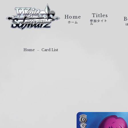
ヴ
ァ
Titles
Home
B
参加タイト
ホーム
イ
ル
ス
シ
ュ
Home
Card List
ヴ
ァ
ル
ツ
｜
W
e
i
ß
S