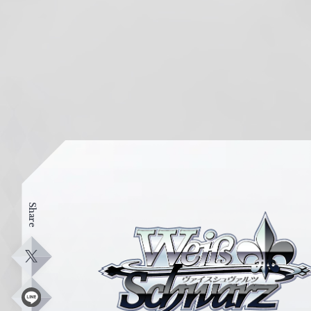
Share
ヴ
ァ
イ
X
ス
シ
L