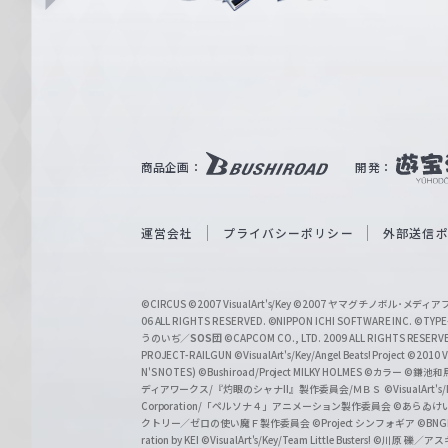
i
ュ
n
e
ヴ
ァ
ル
ツ
｜
商品企画：
開発：
W
e
i
運営会社
プライバシーポリシー
外部送信
ß
S
©CIRCUS
©2007 VisualArt's/Key
©2007 ヤマグチノボル･メデ
c
06 ALL RIGHTS RESERVED.
©NIPPON ICHI SOFTWARE INC. ©TYPE-
うのいぢ／
SOS団
©CAPCOM CO., LTD. 2009 ALL RIGHTS RESERV
h
PROJECT-RAILGUN
©VisualArt's/Key/Angel Beats! Project
©2010 Vi
w
N'S NOTES)
©Bushiroad/Project MILKY HOLMES
©カラー
©鎌池和馬
ディアワークス/『灼眼のシャナII』製作委員会/ＭＢＳ
©VisualArt's
a
Corporation/「ペルソナ４」アニメーション製作委員会
©あらゐけ
クトリー／ゼロの使い魔Ｆ製作委員会
©Project シンフォギア
©BNG
r
ration by KEI
©VisualArt's/Key/Team Little Busters!
©川原 礫／アスキ