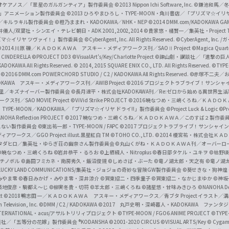
i
オケアノス／「翠星のガルガンティア」製作委員会
©2013 Nippon Ichi Software, Inc.
©鎌池和馬／冬川
イバー2」アニメーション製作委員会
©2013 ひろやまひろし・TYPE-MOON・角川書店／「プリズマ☆イ
c
ずき／キルラキル製作委員会
©橙乃ままれ・KADOKAWA／NHK・NEP
©2014 DMM.com/KADOKAWA GAMES
井儀人/双葉社・シンエイ・テレビ朝日・ADK 2001,2002,2014
©貴家悠・橘賢一／集英社・Project T
i
リズマ☆イリヤ ツヴァイ！」製作委員会
©CyberAgent, Inc. All Rights Reserved.
©CyberAgent, I
a
©2014 川原 礫／ＫＡＤＯＫＡＷＡ アスキー・メディアワークス刊／SAOⅡ Project
©Magica Quart
CINDERELLA ©PROJECT DD3
©VisualArt's/Key/Charlotte Project
©諫山創・講談社／「進撃の巨
l
DOKAWA All Rights Reserved.
© 2014, 2015 SQUARE ENIX CO., LTD. All Rights Reserved.
©TYPE
会
©2016 DMM.com POWERCHORD STUDIO / C2 / KADOKAWA All Rights Reserved.
©赤塚不二夫／
C
DOKAWA アスキー・メディアワークス刊／AWIB Project
©2016 プロジェクトラブライブ！サンシャイ
h
田麿里／キズナイーバー製作委員会
©長月達平・株式会社KADOKAWA刊／Re:ゼロから始める異世界生
／SAO MOVIE Project
©ViVid Strike PROJECT ©2016 暁なつめ・三嶋くろね／Ｋ
a
・TYPE-MOON／KADOKAWA／「プリズマ☆イリヤ ドライ!!」製作委員会
©Project Luck & Logic
©P
NOHA Reflection PROJECT
©2017 暁なつめ・三嶋くろね／ＫＡＤＯＫＡＷＡ／このすば２製作委
n
冴えない製作委員会
©東出祐一郎・TYPE-MOON / FAPC
©2017 プロジェクトラブライブ！サンシャイン!
n
クス／GGO Project illust.黒星紅白
TM ©TOHO CO., LTD.
©2014 榎宮祐・株式会社Ｋ
タダヒロ／集英社・ゆらぎ荘の幽奈さん製作委員会
©丸山くがね・ＫＡＤＯＫＡＷＡ刊／オーバーロ
e
©暁なつめ・三嶋くろね
©岩井恭平・るろお
©上栖綴人・Nitroplus
©春日部タケル・ユキヲ
©枯野瑛
グチノボル
©島田フミカネ・南房秀久・飯沼俊規
©しめさば・ぶーた
©竜ノ湖太郎・天之有
©竜ノ湖
l
LUCKY LAND COMMUNICATIONS/集英社・ジョジョの奇妙な冒険GW製作委員会
©葵せきな・狗神煌
みやま零 ©春日みかげ・みやま零・深井涼介
©賀東招二・四季童子
©賀東招二・なかじまゆか
©神坂
築地俊彦・駒都え～じ
©柳実冬貴・切符
©羊太郎・三嶋くろね
©諸星悠・甘味みきひろ
©NANOHA De
t
©2018 鴨志田 一／ＫＡＤＯＫＡＷＡ アスキー・メディアワークス／青ブタ Project イラスト／
Television, Inc.
©DMM / C2 / KADOKAWA
©2017 丸戸史明・深崎暮人・KADOKAWA ファン
INTERNATIONAL・acus/アサルトリリィプロジェクト
©TYPE-MOON / FGO6 ANIME PROJECT
©TYPE
社／「五等分の花嫁」製作委員会 ®KODANSHA
©2001-2020 CIRCUS
©VISUAL ARTS/Key
© Cygame