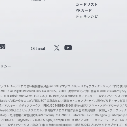
カードリスト
PRカード
デッキレシピ
Official
X
Y
o
ポリシー
u
T
u
ィアファクトリー／ゼロの使い魔製作委員会
©2008 ヤマグチノボル･メディアファクトリー／ゼロの使
b
MOON All Rights Reserved.
©SEGA
©2005、2009 美水かがみ／角川書店
©2008 VisualArt's/Key
ED.
©窪岡俊之
©BNGI
©ATLUS CO.,LTD. 1996,2008
©鎌池和馬／アスキー・メディアワークス／PROJE
e
sualart's/Key
©なのはA's PROJECT
©真島ヒロ／講談社・フェアリーテイル製作ギルド・テレビ東
／アスキー・メディアワークス／PROJECT-INDEX II
©高橋弥七郎/アスキー・メディアワークス/
O
/Key
©2009,2011 ビックウエスト／劇場版マクロスＦ製作委員会
©西尾維新／講談社・アニプレッ
f
いいち・角川書店／東雲研究所
©Nitroplus/TYPE-MOON・ufotable・FZPC
©Magica Quartet/Anip
I／PROJECT iM@S
©2012 MAGES./5pb./Nitroplus
©川原 礫／アスキー・メディアワークス／AW Pro
f
ー・メディアワークス／SAO Project
©vividred project・MBS ©2013 プロジェクトラブライブ！
©