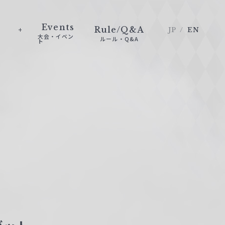
Events
Rule/Q&A
JP
EN
大会・イベン
ルール・Q&A
ト