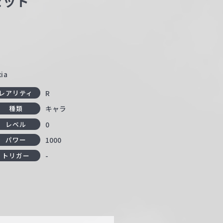
ゼット
ia
R
レアリティ
キャラ
種類
0
レベル
1000
パワー
-
トリガー