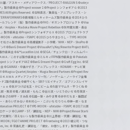
基／アスキー・メディアワークス／PROJECT-RAILGUN S
©sole;v
リヤ」製作委員会
©Project wooser 2
©Project シンフォギアＧ
©2013
 All Rights Reserved.
©古味直志／集英社・アニプレックス・シ
ERRAFORMARS
©劇場版ミルキィホームズ製作委員会
©2014 ひろ
nc. /ガールフレンド（仮）製作委員会
©FHO／ギガントプロジェクト
©Visu
et／Aniplex・Madoka Movie Project Rebellion
©矢吹健太朗・長谷
人」製作委員会
©Project シンフォギアＧＸ
©2015 プロジェクトラブ
-MOON・ufotable・FSNPC
©2015 ひろやまひろし・TYPE-MOON
おそ松さん製作委員会
©高橋留美子・小学館／NHK・NEP・ShoPro
©
ン!!
©BanG Dream! Project
©VisualArt's/Key/Rewrite Project
©ATL
活製作委員会
©&™Lucasfilm Ltd.
©SEGA／チェンクロ・フィルムパー
ＡＤＯＫＡＷＡ／このすば製作委員会
©ミルキィFFPN製作委員会
© Pokelab
roject シンフォギアAXZ
©BanG Dream! Project
©Craft Egg Inc.
©SE
員会
©GAINAX・中島かずき／アニプレックス・KONAMI・テレビ東
!
©Magica Quartet/Aniplex・Magia Record Partners
©Project Rev
ＡＤＯＫＡＷＡ メディアファクトリー刊／ノーゲーム・ノーライフ全権
ード2製作委員会
©蝸牛くも・SBクリエイティブ／ゴブリンスレイヤ
・ｕｅ ©気がつけば毛玉・かにビーム
©久慈マサムネ・平つくね
©
太郎・焦茶
©竜ノ湖太郎・ももこ
©谷川流・いとうのいぢ
©月夜涙・
©あざの耕平・すみ兵 ©石踏一榮・みやま零
©井中だちま・飯田ぽ
一・あらいずみるい
©木村心一・こぶいち むりりん
©榊一郎・なま
tonation PROJECT
©TYPE-MOON・ufotable・FSNPC
©2017 川原
溝口ケージ
©CLAMP・ST／講談社・NEP・NHK
©Project Revue Starli
タジア文庫刊／冴えない♭な製作委員会
©川上泰樹・伏瀬・講談社／転
-MOON / FGO7 ANIME PROJECT
©Frontwing
©2013 橘公司・つな
s, Inc.
© 宮島礼吏・講談社／「彼女、お借りします」製作委員会
©