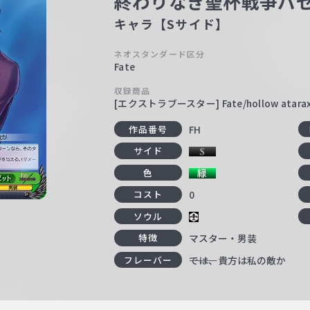
終わりなき聖杯戦争バ
キャラ【Sサイド】
ネオスタンダード区分
Fate
収録商品
[エクストラブースター] Fate/hollow atarax
FH
作品番号
サイド
色
0
コスト
ソウル
マスター・男装
特徴
――――――では、貴方は私の敵か
フレーバー