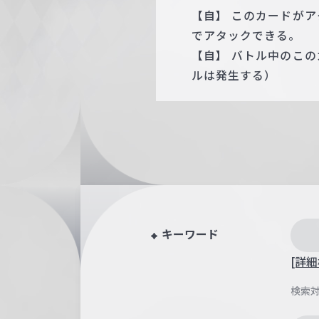
【自】 このカードが
でアタックできる。
【自】 バトル中のこ
ルは発生する）
キーワード
[詳細
検索