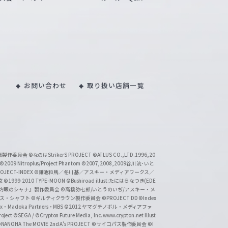
お問い合わせ
取り扱い店舗一覧
い魔製作委員会
©なのはStrikerS PROJECT
©ATLUS CO.,LTD.1996,20
©2009 Nitroplus/Project Phantom
©2007,2008,2009谷川流･いと
CT-INDEX
©鎌池和馬／冬川基／アスキー・メディアワークス／
京
©1999-2010 TYPE-MOON
©Bushiroad illust:たにはらなつき(EDE
『灼眼のシャナ』製作委員会
©高橋弥七郎/いとうのいぢ/アスキー・メ
クス・シャフト
©ギルティクラウン製作委員会
©PROJECT DD ©Index
lex・Madoka Partners・MBS
©2012 ヤマグチノボル・メディアファ
ject
©SEGA / ©Crypton Future Media, Inc. www.crypton.net Illust
NANOHA The MOVIE 2nd A's PROJECT
©サイコパス製作委員会
©I