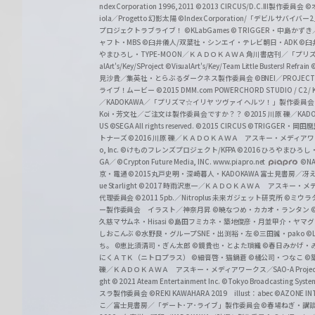
z
ndex Corporation 1996,2011
©2013 CIRCUS/D.C.III製作委員会
©
iola／Progetto 幻影太陽
©Index Corporation/「デビルサバ
プロジェクトラブライブ！
©KLabGames
© TRIGGER・中島か
ャフト・MBS
©臼井儀人/双葉社・シンエイ・テレビ朝日・ADK
©臼
やまひろし・TYPE-MOON／ＫＡＤＯＫＡＷＡ 角川書店刊／「プ
alArt's/Key/SProject
©VisualArt's/Key/Team Little Busters! Refrain
見沙貴／集英社・とらぶるダークネス製作委員会
©BNEI／PROJECT 
ライブ！ムービー
©2015 DMM.com POWERCHORD STUDIO / C2 / KA
／KADOKAWA／「プリズマ☆イリヤ ツヴァイ ヘルツ！」製作委員
Koi・芳文社／ご注文は製作委員会ですか？？
©2015 川原 礫／KA
US ©SEGA All rights reserved.
©2015 CIRCUS
©TRIGGER・岡
トナーズ
©2016 川原 礫／ＫＡＤＯＫＡＷＡ アスキー・メディアワークス刊
o, Inc. ©けものフレンズプロジェクト/KFPA
©2016 ひろやまひろし
GA／ ©Crypton Future Media, INC. www.piapro.net
©NA
京・電通
©2015丸戸史明・深崎暮人・KADOKAWA 富士見書房／
ue Starlight
©2017 時雨沢恵一／ＫＡＤＯＫＡＷＡ アスキー・メディアワー
代理委員会
©2011 5pb.／Nitroplus 未来ガジェット研究所
©ミウラ
ー製作委員会 イラスト／神奈月昇
©暁なつめ・カカオ・ランタン
久慈マサムネ・Hisasi
©島田フミカネ・築地俊彦・月並甲介・ヤマ
しおこんぶ
©水野良・グループSNE・出渕裕・左
©三田誠・pako
©
ち。
©恵比須清司・ぎん太郎
©鏡貴也・とよた瑣織
©春日みかげ・
にくＡＴＫ（ニトロプラス）
©細音啓・猫鍋蒼
©橘公司・つなこ
©
礫／ＫＡＤＯＫＡＷＡ アスキー・メディアワークス／SAO-A Projec
ght
© 2021 Ateam Entertainment Inc.
©Tokyo Broadcasting System 
スラ製作委員会 ©REKI KAWAHARA 2019 illust：abec
©AZONE 
こ／富士見書房／「デート･ア･ライブ」製作委員会
©春場ねぎ・講談