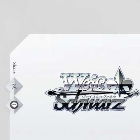
Share
ヴ
ァ
イ
X
ス
シ
L
i
ュ
n
e
ヴ
ァ