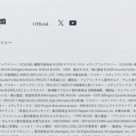
Official
X
Y
o
ポリシー
u
T
u
ィアファクトリー／ゼロの使い魔製作委員会
©2008 ヤマグチノボル･メディアファクトリー／ゼロの使
b
MOON All Rights Reserved.
©SEGA
©2005、2009 美水かがみ／角川書店
©2008 VisualArt's/Key
ED.
©窪岡俊之
©BNGI
©ATLUS CO.,LTD. 1996,2008
©鎌池和馬／アスキー・メディアワークス／PROJE
e
sualart's/Key
©なのはA's PROJECT
©真島ヒロ／講談社・フェアリーテイル製作ギルド・テレビ東
／アスキー・メディアワークス／PROJECT-INDEX II
©高橋弥七郎/アスキー・メディアワークス/
O
/Key
©2009,2011 ビックウエスト／劇場版マクロスＦ製作委員会
©西尾維新／講談社・アニプレッ
f
いいち・角川書店／東雲研究所
©Nitroplus/TYPE-MOON・ufotable・FZPC
©Magica Quartet/Anip
I／PROJECT iM@S
©2012 MAGES./5pb./Nitroplus
©川原 礫／アスキー・メディアワークス／AW Pro
f
ー・メディアワークス／SAO Project
©vividred project・MBS ©2013 プロジェクトラブライブ！
©
i
オケアノス／「翠星のガルガンティア」製作委員会
©2013 Nippon Ichi Software, Inc.
©鎌池和馬／冬川
イバー2」アニメーション製作委員会
©2013 ひろやまひろし・TYPE-MOON・角川書店／「プリズマ☆イ
c
ずき／キルラキル製作委員会
©橙乃ままれ・KADOKAWA／NHK・NEP
©2014 DMM.com/KADOKAWA GAMES
井儀人/双葉社・シンエイ・テレビ朝日・ADK 2001,2002,2014
©貴家悠・橘賢一／集英社・Project T
i
リズマ☆イリヤ ツヴァイ！」製作委員会
©CyberAgent, Inc. All Rights Reserved.
©CyberAgent, I