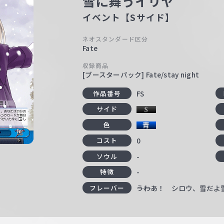
雪に舞うイリヤ
イベント【Sサイド】
ネオスタンダード区分
Fate
収録商品
[ブースターパック] Fate/stay night
FS
作品番号
サイド
色
0
コスト
-
ソウル
-
特徴
―――うわあ！ シロウ、雪だよ
フレーバー