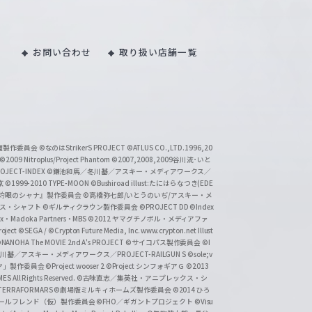
お問い合わせ
取り扱い店舗一覧
い魔製作委員会
©なのはStrikerS PROJECT
©ATLUS CO.,LTD.1996,20
©2009 Nitroplus/Project Phantom
©2007,2008,2009谷川流･いと
CT-INDEX
©鎌池和馬／冬川基／アスキー・メディアワークス／
京
©1999-2010 TYPE-MOON
©Bushiroad illust:たにはらなつき(EDE
『灼眼のシャナ』製作委員会
©高橋弥七郎/いとうのいぢ/アスキー・メ
クス・シャフト
©ギルティクラウン製作委員会
©PROJECT DD ©Index
lex・Madoka Partners・MBS
©2012 ヤマグチノボル・メディアファ
ject
©SEGA / ©Crypton Future Media, Inc. www.crypton.net Illust
NANOHA The MOVIE 2nd A's PROJECT
©サイコパス製作委員会
©I
基／アスキー・メディアワークス／PROJECT-RAILGUN S
©sole;v
リヤ」製作委員会
©Project wooser 2
©Project シンフォギアＧ
©2013
 All Rights Reserved.
©古味直志／集英社・アニプレックス・シ
ERRAFORMARS
©劇場版ミルキィホームズ製作委員会
©2014 ひろ
nc. /ガールフレンド（仮）製作委員会
©FHO／ギガントプロジェクト
©Visu