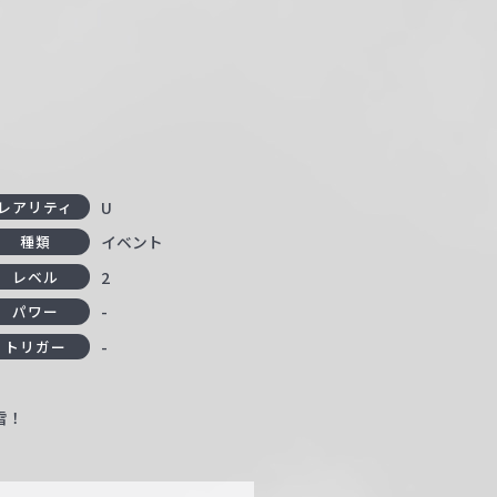
U
レアリティ
イベント
種類
2
レベル
-
パワー
-
トリガー
雪！