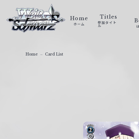
ヴ
ァ
Titles
Home
B
参加タイト
ホーム
イ
ル
ス
シ
ュ
Home
Card List
ヴ
ァ
ル
ツ
｜
W
e
i
ß
S