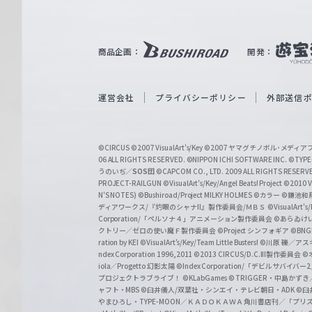
ル
ツ
｜
商品企画：
開発：
W
e
i
運営会社
プライバシーポリシー
外部送信
ß
S
©CIRCUS
©2007 VisualArt's/Key
©2007 ヤマグチノボル･メデ
c
06 ALL RIGHTS RESERVED.
©NIPPON ICHI SOFTWARE INC. ©TYPE-
うのいぢ／
SOS団
©CAPCOM CO., LTD. 2009 ALL RIGHTS RESERV
h
PROJECT-RAILGUN
©VisualArt's/Key/Angel Beats! Project
©2010 Vi
w
N'S NOTES)
©Bushiroad/Project MILKY HOLMES
©カラー
©鎌池和馬
ディアワークス/『灼眼のシャナII』製作委員会/ＭＢＳ
©VisualArt's
a
Corporation/「ペルソナ４」アニメーション製作委員会
©あらゐけ
クトリー／ゼロの使い魔Ｆ製作委員会
©Project シンフォギア
©BNG
r
ration by KEI
©VisualArt's/Key/Team Little Busters!
©川原 礫／アスキ
z
ndex Corporation 1996,2011
©2013 CIRCUS/D.C.III製作委員会
©
iola／Progetto 幻影太陽
©Index Corporation/「デビルサバ
プロジェクトラブライブ！
©KLabGames
© TRIGGER・中島か
ャフト・MBS
©臼井儀人/双葉社・シンエイ・テレビ朝日・ADK
©臼
やまひろし・TYPE-MOON／ＫＡＤＯＫＡＷＡ 角川書店刊／「プ