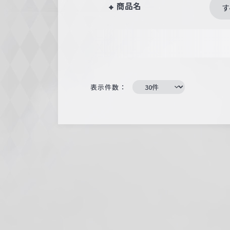
商品名
す
表示件数：