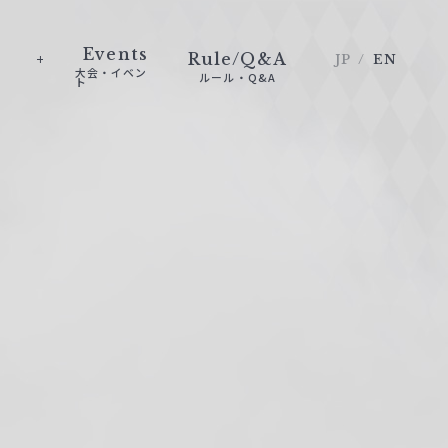
Events
Rule/Q&A
JP
EN
大会・イベン
ルール・Q&A
ト