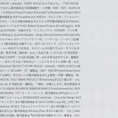
-MOON・ufotable・FSNPC
©2015 ひろやまひろし・TYPE-MOON
おそ松さん製作委員会
©高橋留美子・小学館／NHK・NEP・ShoPro
©
ン!!
©BanG Dream! Project
©VisualArt's/Key/Rewrite Project
©ATL
活製作委員会
©&™Lucasfilm Ltd.
©SEGA／チェンクロ・フィルムパー
ＡＤＯＫＡＷＡ／このすば製作委員会
©ミルキィFFPN製作委員会
© Pokelab
roject シンフォギアAXZ
©BanG Dream! Project
©Craft Egg Inc.
©SE
員会
©GAINAX・中島かずき／アニプレックス・KONAMI・テレビ東
!
©Magica Quartet/Aniplex・Magia Record Partners
©Project Rev
ＡＤＯＫＡＷＡ メディアファクトリー刊／ノーゲーム・ノーライフ全権
ード2製作委員会
©蝸牛くも・SBクリエイティブ／ゴブリンスレイヤ
・ｕｅ ©気がつけば毛玉・かにビーム
©久慈マサムネ・平つくね
©
太郎・焦茶
©竜ノ湖太郎・ももこ
©谷川流・いとうのいぢ
©月夜涙・
©あざの耕平・すみ兵 ©石踏一榮・みやま零
©井中だちま・飯田ぽ
一・あらいずみるい
©木村心一・こぶいち むりりん
©榊一郎・なま
tonation PROJECT
©TYPE-MOON・ufotable・FSNPC
©2017 川原
溝口ケージ
©CLAMP・ST／講談社・NEP・NHK
©Project Revue Starli
タジア文庫刊／冴えない♭な製作委員会
©川上泰樹・伏瀬・講談社／転
-MOON / FGO7 ANIME PROJECT
©Frontwing
©2013 橘公司・つな
s, Inc.
© 宮島礼吏・講談社／「彼女、お借りします」製作委員会
©
アイドル同好会
©SUNRISE ©BANDAI NAMCO Entertainment Inc.
©20
/KADOKAWA/「デート・ア・バレット」製作委員会
©Project シンフ
東映アニメーション
©VANGUARD overDress Character Design ©20
イティブ/ダンまち4製作委員会
© 2016 COVER Corp.
©D_CIDE TRA
 reserved.
©2022 プロジェクトラブライブ！虹ヶ咲学園スクールアイ
／映画も冴えない製作委員会
©Disney/Pixar
©2014 橘公司・つなこ/KAD
分の花嫁」製作委員会 ®KODANSHA
©藤本タツキ／集英社・ＭＡ