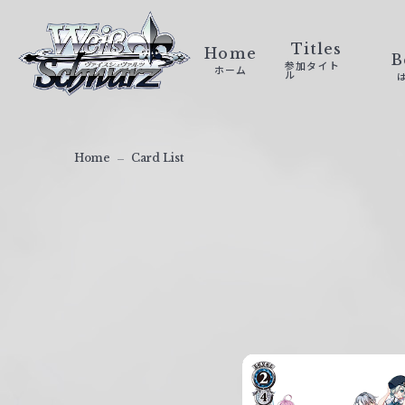
ヴ
ァ
Titles
Home
B
参加タイト
ホーム
イ
ル
ス
シ
ュ
Home
Card List
ヴ
ァ
ル
ツ
｜
W
e
i
ß
S