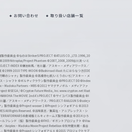
お問い合わせ
取り扱い店舗一覧
い魔製作委員会
©なのはStrikerS PROJECT
©ATLUS CO.,LTD.1996,20
©2009 Nitroplus/Project Phantom
©2007,2008,2009谷川流･いと
CT-INDEX
©鎌池和馬／冬川基／アスキー・メディアワークス／
京
©1999-2010 TYPE-MOON
©Bushiroad illust:たにはらなつき(EDE
『灼眼のシャナ』製作委員会
©高橋弥七郎/いとうのいぢ/アスキー・メ
クス・シャフト
©ギルティクラウン製作委員会
©PROJECT DD ©Index
lex・Madoka Partners・MBS
©2012 ヤマグチノボル・メディアファ
ject
©SEGA / ©Crypton Future Media, Inc. www.crypton.net Illust
NANOHA The MOVIE 2nd A's PROJECT
©サイコパス製作委員会
©I
基／アスキー・メディアワークス／PROJECT-RAILGUN S
©sole;v
リヤ」製作委員会
©Project wooser 2
©Project シンフォギアＧ
©2013
 All Rights Reserved.
©古味直志／集英社・アニプレックス・シ
ERRAFORMARS
©劇場版ミルキィホームズ製作委員会
©2014 ひろ
nc. /ガールフレンド（仮）製作委員会
©FHO／ギガントプロジェクト
©Visu
et／Aniplex・Madoka Movie Project Rebellion
©矢吹健太朗・長谷
人」製作委員会
©Project シンフォギアＧＸ
©2015 プロジェクトラブ