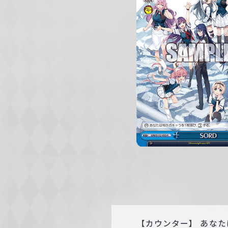
c
h
w
a
r
z
【カウンター】 あな