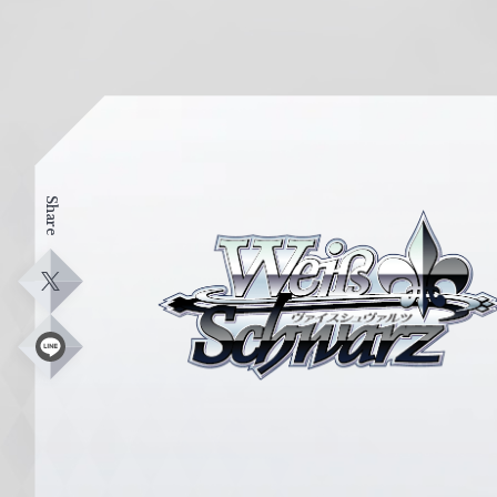
Share
ヴ
ァ
イ
X
ス
シ
L
i
ュ
n
e
ヴ
ァ
ル