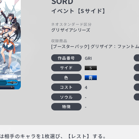
SORD
イベント【Sサイド】
ネオスタンダード区分
グリザイアシリーズ
収録商品
[ブースターパック] グリザイア：ファント
GRI
作品番号
サイド
色
4
コスト
-
ソウル
-
特徴
たは相手のキャラを1枚選び、【レスト】する。