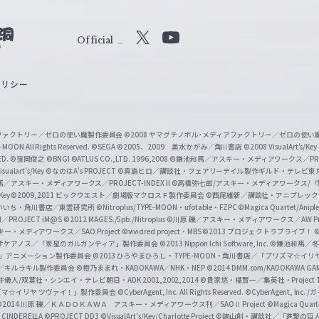
Official
X
Y
o
ポリシー
u
T
u
ィアファクトリー／ゼロの使い魔製作委員会
©2008 ヤマグチノボル･メディアファクトリー／ゼロの使
b
MOON All Rights Reserved.
©SEGA
©2005、2009 美水かがみ／角川書店
©2008 VisualArt's/Key
ED.
©窪岡俊之
©BNGI
©ATLUS CO.,LTD. 1996,2008
©鎌池和馬／アスキー・メディアワークス／PROJE
e
sualart's/Key
©なのはA's PROJECT
©真島ヒロ／講談社・フェアリーテイル製作ギルド・テレビ東
／アスキー・メディアワークス／PROJECT-INDEX II
©高橋弥七郎/アスキー・メディアワークス/
O
/Key
©2009,2011 ビックウエスト／劇場版マクロスＦ製作委員会
©西尾維新／講談社・アニプレッ
f
いいち・角川書店／東雲研究所
©Nitroplus/TYPE-MOON・ufotable・FZPC
©Magica Quartet/Anip
I／PROJECT iM@S
©2012 MAGES./5pb./Nitroplus
©川原 礫／アスキー・メディアワークス／AW Pro
f
ー・メディアワークス／SAO Project
©vividred project・MBS ©2013 プロジェクトラブライブ！
©
i
オケアノス／「翠星のガルガンティア」製作委員会
©2013 Nippon Ichi Software, Inc.
©鎌池和馬／冬川
イバー2」アニメーション製作委員会
©2013 ひろやまひろし・TYPE-MOON・角川書店／「プリズマ☆イ
c
ずき／キルラキル製作委員会
©橙乃ままれ・KADOKAWA／NHK・NEP
©2014 DMM.com/KADOKAWA GAMES
井儀人/双葉社・シンエイ・テレビ朝日・ADK 2001,2002,2014
©貴家悠・橘賢一／集英社・Project T
i
リズマ☆イリヤ ツヴァイ！」製作委員会
©CyberAgent, Inc. All Rights Reserved.
©CyberAgent, I
a
©2014 川原 礫／ＫＡＤＯＫＡＷＡ アスキー・メディアワークス刊／SAOⅡ Project
©Magica Quart
CINDERELLA ©PROJECT DD3
©VisualArt's/Key/Charlotte Project
©諫山創・講談社／「進撃の巨