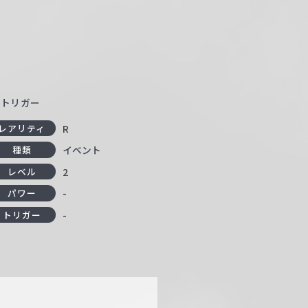
ムトリガー
R
レアリティ
イベント
種類
2
レベル
-
パワー
-
トリガー