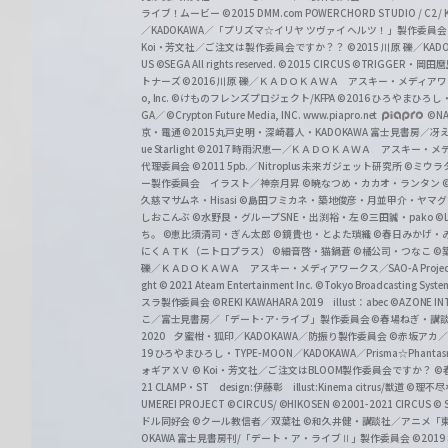
ライブ！ムービー
©2015 DMM.com POWERCHORD STUDIO / C2 / KA
／KADOKAWA／「プリズマ☆イリヤ ツヴァイ ヘルツ！」製作委員
Koi・芳文社／ご注文は製作委員会ですか？？
©2015 川原 礫／KA
US ©SEGA All rights reserved.
©2015 CIRCUS
©TRIGGER・岡
トナーズ
©2016 川原 礫／ＫＡＤＯＫＡＷＡ アスキー・メディアワークス刊
o, Inc. ©けものフレンズプロジェクト/KFPA
©2016 ひろやまひろし
GA／ ©Crypton Future Media, INC. www.piapro.net
©NA
京・電通
©2015丸戸史明・深崎暮人・KADOKAWA 富士見書房／
ue Starlight
©2017 時雨沢恵一／ＫＡＤＯＫＡＷＡ アスキー・メディアワー
代理委員会
©2011 5pb.／Nitroplus 未来ガジェット研究所
©ミウラ
ー製作委員会 イラスト／神奈月昇
©暁なつめ・カカオ・ランタン
久慈マサムネ・Hisasi
©島田フミカネ・築地俊彦・月並甲介・ヤマ
しおこんぶ
©水野良・グループSNE・出渕裕・左
©三田誠・pako
©
ち。
©恵比須清司・ぎん太郎
©鏡貴也・とよた瑣織
©春日みかげ・
にくＡＴＫ（ニトロプラス）
©細音啓・猫鍋蒼
©橘公司・つなこ
©
礫／ＫＡＤＯＫＡＷＡ アスキー・メディアワークス／SAO-A Projec
ght
© 2021 Ateam Entertainment Inc.
©Tokyo Broadcasting System 
スラ製作委員会 ©REKI KAWAHARA 2019 illust：abec
©AZONE 
こ／富士見書房／「デート･ア･ライブ」製作委員会
©春場ねぎ・講談
2020 夕蜜柑・狐印／KADOKAWA／防振り製作委員会
©赤坂アカ
19 ひろやまひろし・TYPE-MOON／KADOKAWA／Prisma☆Phant
ォギアＸＶ
© Koi・芳文社／ご注文はBLOOM製作委員会ですか？
©
21 CLAMP・ST design:伊藤彰 illust:Kinema citrus/獣道
©理不尽
UMEREI PROJECT
©CIRCUS/ ©HIKOSEN
©2001-2021 CIRCUS
© S
ドル同好会
©クール教信者／双葉社
©和久井健・講談社／アニメ「
OKAWA 富士見書房刊/「デート・ア・ライブⅡ」製作委員会
©201