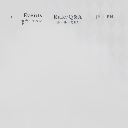
Events
Rule/Q&A
JP
EN
大会・イベン
ルール・Q&A
ト