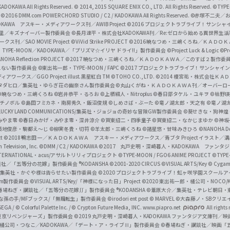
l
DOKAWA All Rights Reserved.
© 2014, 2015 SQUARE ENIX CO., LTD. All Rights Reserved.
©TYPE
会
©2016 DMM.com POWERCHORD STUDIO / C2 / KADOKAWA All Rights Reserved.
©赤塚不二夫／
C
DOKAWA アスキー・メディアワークス刊／AWIB Project
©2016 プロジェクトラブライブ！サンシャイ
h
田麿里／キズナイーバー製作委員会
©長月達平・株式会社KADOKAWA刊／Re:ゼロから始める異世界生
／SAO MOVIE Project
©ViVid Strike PROJECT ©2016 暁なつめ・三嶋くろね／Ｋ
a
・TYPE-MOON／KADOKAWA／「プリズマ☆イリヤ ドライ!!」製作委員会
©Project Luck & Logic
©P
NOHA Reflection PROJECT
©2017 暁なつめ・三嶋くろね／ＫＡＤＯＫＡＷＡ／このすば２製作委
n
冴えない製作委員会
©東出祐一郎・TYPE-MOON / FAPC
©2017 プロジェクトラブライブ！サンシャイン!
n
クス／GGO Project illust.黒星紅白
TM ©TOHO CO., LTD.
©2014 榎宮祐・株式会社Ｋ
タダヒロ／集英社・ゆらぎ荘の幽奈さん製作委員会
©丸山くがね・ＫＡＤＯＫＡＷＡ刊／オーバーロ
e
©暁なつめ・三嶋くろね
©岩井恭平・るろお
©上栖綴人・Nitroplus
©春日部タケル・ユキヲ
©枯野瑛
グチノボル
©島田フミカネ・南房秀久・飯沼俊規
©しめさば・ぶーた
©竜ノ湖太郎・天之有
©竜ノ湖
l
LUCKY LAND COMMUNICATIONS/集英社・ジョジョの奇妙な冒険GW製作委員会
©葵せきな・狗神煌
みやま零 ©春日みかげ・みやま零・深井涼介
©賀東招二・四季童子
©賀東招二・なかじまゆか
©神坂
築地俊彦・駒都え～じ
©柳実冬貴・切符
©羊太郎・三嶋くろね
©諸星悠・甘味みきひろ
©NANOHA De
t
©2018 鴨志田 一／ＫＡＤＯＫＡＷＡ アスキー・メディアワークス／青ブタ Project イラスト／
Television, Inc.
©DMM / C2 / KADOKAWA
©2017 丸戸史明・深崎暮人・KADOKAWA ファン
INTERNATIONAL・acus/アサルトリリィプロジェクト
©TYPE-MOON / FGO6 ANIME PROJECT
©TYPE
社／「五等分の花嫁」製作委員会 ®KODANSHA
©2001-2020 CIRCUS
©VISUAL ARTS/Key
© Cygame
／集英社・かぐや様は告らせたい製作委員会
©2020 プロジェクトラブライブ！虹ヶ咲学園スクール
asm製作委員会
©VISUAL ARTS/Key/「神様になった日」Project
©2020 東出祐一郎・橘公司・NOCO
春場ねぎ・講談社／「五等分の花嫁∬」製作委員会 ®KODANSHA
©葦原大介／集英社・テレビ朝日・
な孫の手/MFブックス/「無職転生」製作委員会
©irodori ent post
© MARVEL
©大森藤ノ・SBクリエ
EGA / © Colorful Palette Inc. / © Crypton Future Media, INC. www.piapro.net
All rights
東京リベンジャーズ」製作委員会
©2019 丸戸史明・深崎暮人・KADOKAWA ファンタジア文庫刊
9 橘公司・つなこ／KADOKAWA／「デート・ア・ライブⅢ」製作委員会
©春場ねぎ・講談社／映画「五等