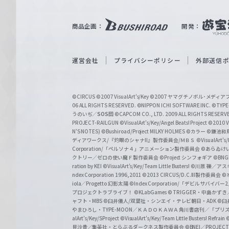
ツ
｜
商品企画：
開発：
W
e
i
運営会社
プライバシーポリシー
外部送信
ß
S
©CIRCUS
©2007 VisualArt's/Key
©2007 ヤマグチノボル･メデ
c
06 ALL RIGHTS RESERVED.
©NIPPON ICHI SOFTWARE INC. ©TYPE-
うのいぢ／
SOS団
©CAPCOM CO., LTD. 2009 ALL RIGHTS RESERV
h
PROJECT-RAILGUN
©VisualArt's/Key/Angel Beats! Project
©2010 Vi
w
N'S NOTES)
©Bushiroad/Project MILKY HOLMES
©カラー
©鎌池和馬
ディアワークス/『灼眼のシャナII』製作委員会/ＭＢＳ
©VisualArt's
a
Corporation/「ペルソナ４」アニメーション製作委員会
©あらゐけ
クトリー／ゼロの使い魔Ｆ製作委員会
©Project シンフォギア
©BNG
r
ration by KEI
©VisualArt's/Key/Team Little Busters!
©川原 礫／アスキ
z
ndex Corporation 1996,2011
©2013 CIRCUS/D.C.III製作委員会
©
iola／Progetto 幻影太陽
©Index Corporation/「デビルサバ
プロジェクトラブライブ！
©KLabGames
© TRIGGER・中島か
ャフト・MBS
©臼井儀人/双葉社・シンエイ・テレビ朝日・ADK
©臼
やまひろし・TYPE-MOON／ＫＡＤＯＫＡＷＡ 角川書店刊／「プ
alArt's/Key/SProject
©VisualArt's/Key/Team Little Busters! Refrain
見沙貴／集英社・とらぶるダークネス製作委員会
©BNEI／PROJECT 