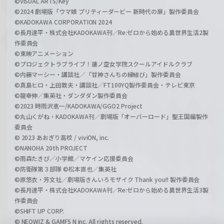
©VISUAL ARTS/Key
©2024 劇場版「ウマ娘 プリティーダービー 新時代の扉」製作委員会
©KADOKAWA CORPORATION 2024
©長月達平・株式会社KADOKAWA刊／Re:ゼロから始める異世界生活2製
作委員会
©東映アニメーション
©プロジェクトラブライブ！蓮ノ空女学院スクールアイドルクラブ
©内藤マーシー・講談社／「甘神さんちの縁結び」製作委員会
©真島ヒロ・上田敦夫・講談社／FT100YQ製作委員会・テレビ東京
©龍幸伸／集英社・ダンダダン製作委員会
©2023 時雨沢恵一/KADOKAWA/GGO2 Project
©丸山くがね・KADOKAWA刊／劇場版「オーバーロード」聖王国編製作
委員会
© 2023 あおぎり高校 / viviON, inc.
©NANOHA 20th PROJECT
©雨森たきび／小学館／マケイン応援委員会
©防衛隊第３部隊 ©松本直也／集英社
©原悠衣・芳文社／劇場版きんいろモザイク Thank you!! 製作委員会
©長月達平・株式会社KADOKAWA刊／Re:ゼロから始める異世界生活3製
作委員会
©SHIFT UP CORP.
© NEOWIZ & GAMFS N inc. All rights reserved.