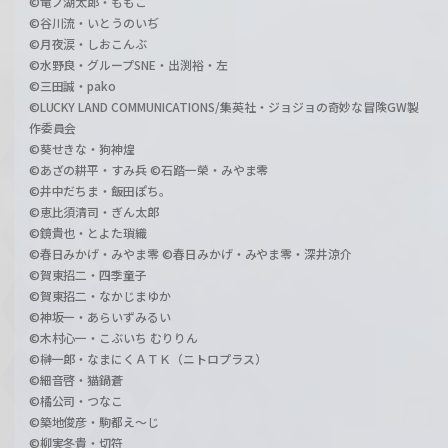
©竜ノ湖太郎・ももこ
©谷川流・いとうのいぢ
©月夜涙・しおこんぶ
©水野良・グループSNE・出渕裕・左
©三田誠・pako
©LUCKY LAND COMMUNICATIONS/集英社・ジョジョの奇妙な冒険GW製
作委員会
©葵せきな・狗神煌
©あざの耕平・すみ兵 ©石踏一榮・みやま零
©井中だちま・飯田ぽち。
©恵比須清司・ぎん太郎
©鏡貴也・とよた瑣織
©春日みかげ・みやま零 ©春日みかげ・みやま零・深井涼介
©賀東招二・四季童子
©賀東招二・なかじまゆか
©神坂一・あらいずみるい
©木村心一・こぶいち むりりん
©榊一郎・なまにくＡＴＫ（ニトロプラス）
©細音啓・猫鍋蒼
©橘公司・つなこ
©築地俊彦・駒都え～じ
©柳実冬貴・切符