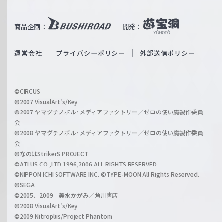
e
u
i
b
商品企画：
開発：
ß
e
S
O
運営会社
プライバシーポリシー
外部送信ポリシー
c
f
h
f
w
i
a
©CIRCUS
c
©2007 VisualArt's/Key
r
i
©2007 ヤマグチノボル･メディアファクトリー／ゼロの使い魔製作委員
z
会
a
©2008 ヤマグチノボル･メディアファクトリー／ゼロの使い魔製作委員
l
会
C
©なのはStrikerS PROJECT
h
©ATLUS CO.,LTD.1996,2006 ALL RIGHTS RESERVED.
a
©NIPPON ICHI SOFTWARE INC. ©TYPE-MOON All Rights Reserved.
n
©SEGA
©2005、2009 美水かがみ／角川書店
n
©2008 VisualArt's/Key
e
©2009 Nitroplus/Project Phantom