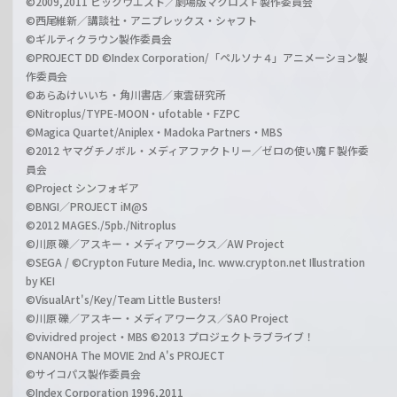
©2009,2011 ビックウエスト／劇場版マクロスＦ製作委員会
©西尾維新／講談社・アニプレックス・シャフト
©ギルティクラウン製作委員会
©PROJECT DD ©Index Corporation/「ペルソナ４」アニメーション製
作委員会
©あらゐけいいち・角川書店／東雲研究所
©Nitroplus/TYPE-MOON・ufotable・FZPC
©Magica Quartet/Aniplex・Madoka Partners・MBS
©2012 ヤマグチノボル・メディアファクトリー／ゼロの使い魔Ｆ製作委
員会
©Project シンフォギア
©BNGI／PROJECT iM@S
©2012 MAGES./5pb./Nitroplus
©川原 礫／アスキー・メディアワークス／AW Project
©SEGA / ©Crypton Future Media, Inc. www.crypton.net Illustration
by KEI
©VisualArt's/Key/Team Little Busters!
©川原 礫／アスキー・メディアワークス／SAO Project
©vividred project・MBS ©2013 プロジェクトラブライブ！
©NANOHA The MOVIE 2nd A's PROJECT
©サイコパス製作委員会
©Index Corporation 1996,2011