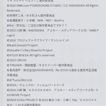
リヤ ツヴァイ ヘルツ！」製作委員会
©2016 DMM.com POWERCHORD STUDIO / C2 / KADOKAWA All Rights
Reserved.
©赤塚不二夫／おそ松さん製作委員会
©高橋留美子・小学館／NHK・NEP・ShoPro
©Koi・芳文社／ご注文は製作委員会ですか？？
©2015 川原 礫／KADOKAWA アスキー・メディアワークス刊／AWIB P
roject
©2016 プロジェクトラブライブ！サンシャイン!!
©BanG Dream! Project
©VisualArt's/Key/Rewrite Project
©ATLUS ©SEGA All rights reserved.
©2015 CIRCUS
©TRIGGER・岡田麿里／キズナイーバー製作委員会
©長月達平・株式会社KADOKAWA刊／Re:ゼロから始める異世界生活製
作委員会
©&™Lucasfilm Ltd.
©SEGA／チェンクロ・フィルムパートナーズ
©2016 川原 礫／ＫＡＤＯＫＡＷＡ アスキー・メディアワークス刊／S
AO MOVIE Project
©ViVid Strike PROJECT ©2016 暁なつめ・三嶋くろね／ＫＡＤＯＫＡ
ＷＡ／このすば製作委員会