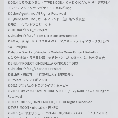
©2014 ひろやまひろし・TYPE-MOON／ＫＡＤＯＫＡＷＡ 角川書店刊／
「プリズマ☆イリヤ ツヴァイ！」製作委員会
©CyberAgent, Inc. All Rights Reserved.
©CyberAgent, Inc. /ガールフレンド（仮）製作委員会
©FHO／ギガントプロジェクト
©VisualArt's/Key/SProject
©VisualArt's/Key/Team Little Busters! Refrain
©2014 川原 礫／ＫＡＤＯＫＡＷＡ アスキー・メディアワークス刊／S
AOⅡ Project
©Magica Quartet／Aniplex・Madoka Movie Project Rebellion
©矢吹健太朗・長谷見沙貴／集英社・とらぶるダークネス製作委員会
©BNEI／PROJECT CINDERELLA ©PROJECT DD3
©VisualArt's/Key/Charlotte Project
©諫山創・講談社／「進撃の巨人」製作委員会
©Project シンフォギアＧＸ
©2015 プロジェクトラブライブ！ムービー
©2015 DMM.com POWERCHORD STUDIO / C2 / KADOKAWA All Rights
Reserved.
© 2014, 2015 SQUARE ENIX CO., LTD. All Rights Reserved.
©TYPE-MOON・ufotable・FSNPC
©2015 ひろやまひろし・TYPE-MOON／KADOKAWA／「プリズマ☆イ