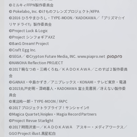
©ミルキィFFPN製作委員会
© Pokelabo, Inc. ©けものフレンズプロジェクト/KFPA
©2016 ひろやまひろし・TYPE-MOON／KADOKAWA／「プリズマ☆イ
リヤ ドライ!!」製作委員会
©Project Luck & Logic
©Project シンフォギアAXZ
©BanG Dream! Project
©Craft Egg Inc.
©SEGA／ ©Crypton Future Media, INC. www.piapro.net
©NANOHA Reflection PROJECT
©2017 暁なつめ・三嶋くろね／ＫＡＤＯＫＡＷＡ／このすば２製作委員
会
©GAINAX・中島かずき／アニプレックス・KONAMI・テレビ東京・電通
©2015丸戸史明・深崎暮人・KADOKAWA 富士見書房／冴えない製作委
員会
©東出祐一郎・TYPE-MOON / FAPC
©2017 プロジェクトラブライブ！サンシャイン!!
©Magica Quartet/Aniplex・Magia Record Partners
©Project Revue Starlight
©2017 時雨沢恵一／ＫＡＤＯＫＡＷＡ アスキー・メディアワークス／
GGO Project illust.黒星紅白