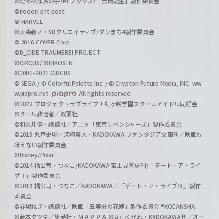
©理不尽な孫の手/MFブックス/「無職転生」製作委員会
©irodori ent post
© MARVEL
©大森藤ノ・SBクリエイティブ/ダンまち4製作委員会
© 2016 COVER Corp.
©D_CIDE TRAUMEREI PROJECT
©CIRCUS/ ©HIKOSEN
©2001-2021 CIRCUS
© SEGA / © Colorful Palette Inc. / © Crypton Future Media, INC. ww
w.piapro.net
All rights reserved.
©2022 プロジェクトラブライブ！虹ヶ咲学園スクールアイドル同好会
©クール教信者／双葉社
©和久井健・講談社／アニメ「東京リベンジャーズ」製作委員会
©2019 丸戸史明・深崎暮人・KADOKAWA ファンタジア文庫刊／映画も
冴えない製作委員会
©Disney/Pixar
©2014 橘公司・つなこ/KADOKAWA 富士見書房刊/「デート・ア・ライ
ブⅡ」製作委員会
©2019 橘公司・つなこ／KADOKAWA／「デート・ア・ライブⅢ」製作
委員会
©春場ねぎ・講談社／映画「五等分の花嫁」製作委員会 ®KODANSHA
©藤本タツキ／集英社・ＭＡＰＰＡ ©丸山くがね・KADOKAWA刊／オー