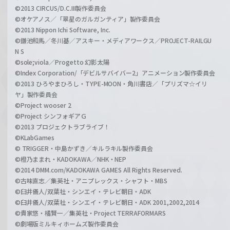
©2013 CIRCUS/D.C.III製作委員会
©オケアノス／「翠星のガルガンティア」製作委員会
©2013 Nippon Ichi Software, Inc.
©鎌池和馬／冬川基／アスキー・メディアワークス／PROJECT-RAILGU
N S
©sole;viola／Progetto 幻影太陽
©Index Corporation/「デビルサバイバー2」アニメーション製作委員会
©2013 ひろやまひろし・TYPE-MOON・角川書店／「プリズマ☆イリ
ヤ」製作委員会
©Project wooser 2
©Project シンフォギアＧ
©2013 プロジェクトラブライブ！
©KLabGames
© TRIGGER・中島かずき／キルラキル製作委員会
©橙乃ままれ・KADOKAWA／NHK・NEP
©2014 DMM.com/KADOKAWA GAMES All Rights Reserved.
©古味直志／集英社・アニプレックス・シャフト・MBS
©臼井儀人/双葉社・シンエイ・テレビ朝日・ADK
©臼井儀人/双葉社・シンエイ・テレビ朝日・ADK 2001,2002,2014
©貴家悠・橘賢一／集英社・Project TERRAFORMARS
©劇場版ミルキィホームズ製作委員会