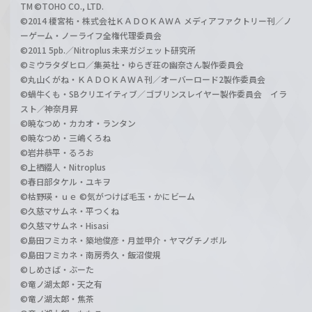
TM ©TOHO CO., LTD.
©2014 榎宮祐・株式会社ＫＡＤＯＫＡＷＡ メディアファクトリー刊／ノ
ーゲーム・ノーライフ全権代理委員会
©2011 5pb.／Nitroplus 未来ガジェット研究所
©ミウラタダヒロ／集英社・ゆらぎ荘の幽奈さん製作委員会
©丸山くがね・ＫＡＤＯＫＡＷＡ刊／オーバーロード2製作委員会
©蝸牛くも・SBクリエイティブ／ゴブリンスレイヤー製作委員会 イラ
スト／神奈月昇
©暁なつめ・カカオ・ランタン
©暁なつめ・三嶋くろね
©岩井恭平・るろお
©上栖綴人・Nitroplus
©春日部タケル・ユキヲ
©枯野瑛・ｕｅ ©気がつけば毛玉・かにビーム
©久慈マサムネ・平つくね
©久慈マサムネ・Hisasi
©島田フミカネ・築地俊彦・月並甲介・ヤマグチノボル
©島田フミカネ・南房秀久・飯沼俊規
©しめさば・ぶーた
©竜ノ湖太郎・天之有
©竜ノ湖太郎・焦茶