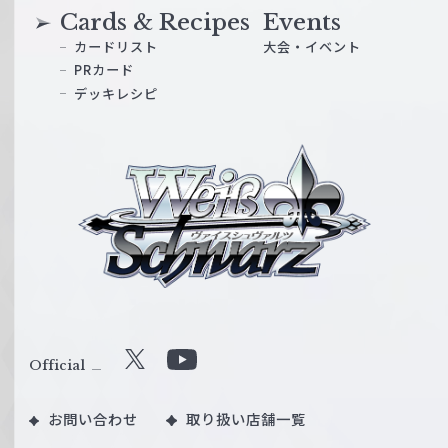
Cards & Recipes
Events
カードリスト
大会・イベント
PRカード
デッキレシピ
ヴ
ァ
イ
ス
シ
ュ
ヴ
ァ
ル
Official
X
Y
ツ
o
｜
お問い合わせ
取り扱い店舗一覧
u
W
T