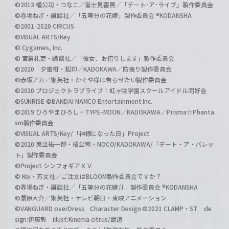
©2013 橘公司・つなこ／富士見書房／「デート･ア･ライブ」製作委員会
©春場ねぎ・講談社／「五等分の花嫁」製作委員会 ®KODANSHA
©2001-2020 CIRCUS
©VISUAL ARTS/Key
© Cygames, Inc.
© 宮島礼吏・講談社／「彼女、お借りします」製作委員会
©2020 夕蜜柑・狐印／KADOKAWA／防振り製作委員会
©赤坂アカ／集英社・かぐや様は告らせたい製作委員会
©2020 プロジェクトラブライブ！虹ヶ咲学園スクールアイドル同好会
©SUNRISE ©BANDAI NAMCO Entertainment Inc.
©2019 ひろやまひろし・TYPE-MOON／KADOKAWA／Prisma☆Phanta
sm製作委員会
©VISUAL ARTS/Key/「神様になった日」Project
©2020 東出祐一郎・橘公司・NOCO/KADOKAWA/「デート・ア・バレッ
ト」製作委員会
©Project シンフォギアＸＶ
© Koi・芳文社／ご注文はBLOOM製作委員会ですか？
©春場ねぎ・講談社／「五等分の花嫁∬」製作委員会 ®KODANSHA
©葦原大介／集英社・テレビ朝日・東映アニメーション
©VANGUARD overDress Character Design ©2021 CLAMP・ST de
sign:伊藤彰 illust:Kinema citrus/獣道