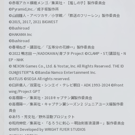
©赤坂アカ×横槍メンゴ／集英社・【推しの子】製作委員会
©Pyramid,Inc.／成子坂製作所
©山田鐘人・アベツカサ／小学館／「葬送のフリーレン」製作委員会
©2015, 2017, 2021 BIGWEST
©Bushiroad
©HAKAMA Inc
©Bushiroad
©春場ねぎ・講談社／「五等分の花嫁∽」製作委員会
©2022 鴨志田 一/KADOKAWA/青ブタ Project ©CLAMP・ST/講談社・N
EP・NHK
© NEXON Games Co., Ltd. & Yostar, Inc. All Rights Reserved. THE ID
OLM@STER™& ©Bandai Namco Entertainment Inc.
©ATLUS ©SEGA All rights reserved.
©臼井儀人／双葉社・シンエイ・テレビ朝日・ADK 1993-2024 ©Front
wing/Project GPT
©高橋陽一／集英社・2018キャプテン翼製作委員会
©高橋陽一／集英社・キャプテン翼シーズン２ ジュニアユース編製作委
員会
©あfろ・芳文社／野外活動プロジェクト
©和月伸宏／集英社・「るろうに剣心 －明治剣客浪漫譚－」製作委員会
©WFS Developed by WRIGHT FLYER STUDIOS