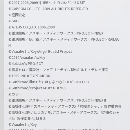
l
©2007,2008,2009谷川流･いとうのいぢ／
SOS団
©CAPCOM CO., LTD. 2009 ALL RIGHTS RESERVED.
©窪岡俊之
©BNGI
©ATLUS CO.,LTD. 1996,2008
©鎌池和馬／アスキー・メディアワークス／PROJECT-INDEX
©鎌池和馬／冬川基／アスキー・メディアワークス／PROJECT-RAILGU
N
©VisualArt's/Key/Angel Beats! Project
©2010 Visualart's/Key
©なのはA's PROJECT
©真島ヒロ／講談社・フェアリーテイル製作ギルド・テレビ東京
©1999-2010 TYPE-MOON
©Bushiroad illust:たにはらなつき(EDEN'S NOTES)
©Bushiroad/Project MILKY HOLMES
©カラー
©鎌池和馬／アスキー・メディアワークス／PROJECT-INDEX II
©高橋弥七郎/アスキー・メディアワークス/『灼眼のシャナ』製作委員会
©高橋弥七郎/いとうのいぢ/アスキー・メディアワークス/『灼眼のシャ
ナII』製作委員会/ＭＢＳ
©VisualArt's/Key