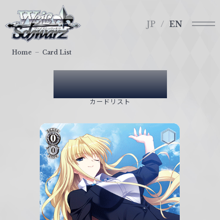
メ
ヴ
ニ
ァ
JP
EN
ュ
イ
ー
ス
Home
Card List
シ
ュ
Card List
ヴ
ァ
カードリスト
ル
ツ
｜
W
e
i
ß
S
c
h