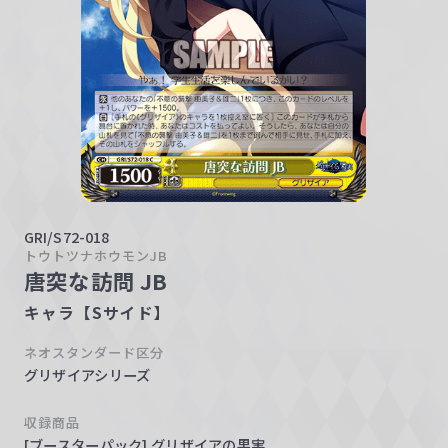
w
a
r
z
GRI/S72-018
トウトツナホウモンJB
唐突な訪問 JB
キャラ【Sサイド】
ネオスタンダード区分
グリザイアシリーズ
収録商品
[ブースターパック] グリザイアの果実