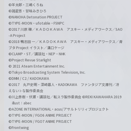
©羊太郎・三嶋くろね
©諸星悠・甘味みきひろ
©NANOHA Detonation PROJECT
©TYPE-MOON・ufotable・FSNPC
©2017 川原 礫／ＫＡＤＯＫＡＷＡ アスキー・メディアワークス／SAO
-A Project
©2018 鴨志田 一／ＫＡＤＯＫＡＷＡ アスキー・メディアワークス／青
ブタ Project イラスト／溝口ケージ
©CLAMP・ST／講談社・NEP・NHK
©Project Revue Starlight
© 2021 Ateam Entertainment Inc.
©Tokyo Broadcasting System Television, Inc.
©DMM / C2 / KADOKAWA
©2017 丸戸史明・深崎暮人・KADOKAWA ファンタジア文庫刊／冴
えない♭な製作委員会
©川上泰樹・伏瀬・講談社／転スラ製作委員会 ©REKI KAWAHARA 2019
illust：abec
©AZONE INTERNATIONAL・acus/アサルトリリィプロジェクト
©TYPE-MOON / FGO6 ANIME PROJECT
©TYPE-MOON / FGO7 ANIME PROJECT
©Frontwing