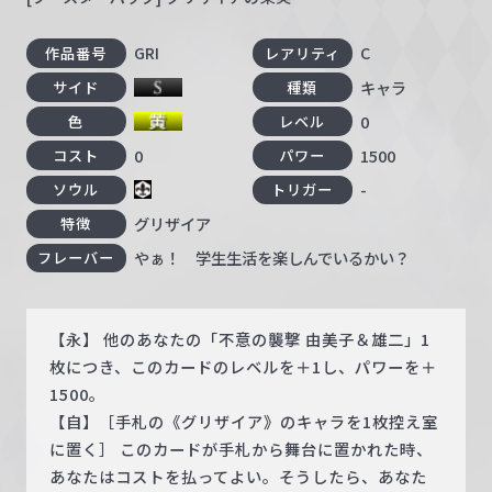
GRI
C
作品番号
レアリティ
キャラ
サイド
種類
0
色
レベル
0
1500
コスト
パワー
-
ソウル
トリガー
グリザイア
特徴
やぁ！ 学生生活を楽しんでいるかい？
フレーバー
【永】 他のあなたの「不意の襲撃 由美子＆雄二」1
枚につき、このカードのレベルを＋1し、パワーを＋
1500。
【自】［手札の《グリザイア》のキャラを1枚控え室
に置く］ このカードが手札から舞台に置かれた時、
あなたはコストを払ってよい。そうしたら、あなた