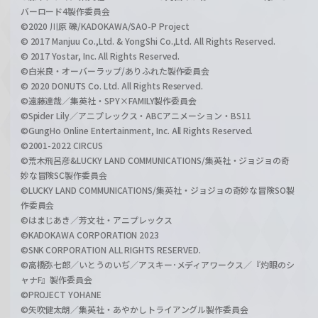
バーロード4製作委員会
©2020 川原 礫/KADOKAWA/SAO-P Project
© 2017 Manjuu Co.,Ltd. & YongShi Co.,Ltd. All Rights Reserved.
© 2017 Yostar, Inc. All Rights Reserved.
©白米良・オーバーラップ/ありふれた製作委員会
© 2020 DONUTS Co. Ltd. All Rights Reserved.
©遠藤達哉／集英社・SPY×FAMILY製作委員会
©Spider Lily／アニプレックス・ABCアニメーション・BS11
©GungHo Online Entertainment, Inc. All Rights Reserved.
©2001-2022 CIRCUS
©荒木飛呂彦&LUCKY LAND COMMUNICATIONS/集英社・ジョジョの奇
妙な冒険SC製作委員会
©LUCKY LAND COMMUNICATIONS/集英社・ジョジョの奇妙な冒険SO製
作委員会
©はまじあき／芳文社・アニプレックス
©KADOKAWA CORPORATION 2023
©SNK CORPORATION ALL RIGHTS RESERVED.
©高橋弥七郎／いとうのいぢ／アスキー･メディアワークス／『灼眼のシ
ャナF』製作委員会
©PROJECT YOHANE
©矢吹健太朗／集英社・あやかしトライアングル製作委員会