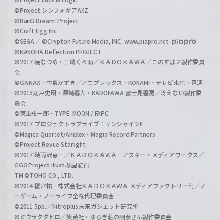
©Project シンフォギアAXZ
©BanG Dream! Project
©Craft Egg Inc.
©SEGA／ ©Crypton Future Media, INC. www.piapro.net
©NANOHA Reflection PROJECT
©2017 暁なつめ・三嶋くろね／ＫＡＤＯＫＡＷＡ／このすば２製作委員
会
©GAINAX・中島かずき／アニプレックス・KONAMI・テレビ東京・電通
©2015丸戸史明・深崎暮人・KADOKAWA 富士見書房／冴えない製作委
員会
©東出祐一郎・TYPE-MOON / FAPC
©2017 プロジェクトラブライブ！サンシャイン!!
©Magica Quartet/Aniplex・Magia Record Partners
©Project Revue Starlight
©2017 時雨沢恵一／ＫＡＤＯＫＡＷＡ アスキー・メディアワークス／
GGO Project illust.黒星紅白
TM ©TOHO CO., LTD.
©2014 榎宮祐・株式会社ＫＡＤＯＫＡＷＡ メディアファクトリー刊／ノ
ーゲーム・ノーライフ全権代理委員会
©2011 5pb.／Nitroplus 未来ガジェット研究所
©ミウラタダヒロ／集英社・ゆらぎ荘の幽奈さん製作委員会