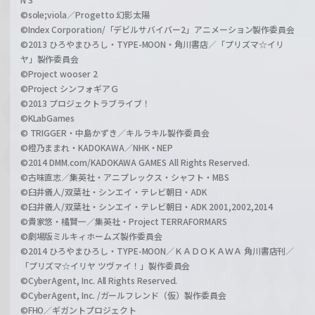
©sole;viola／Progetto 幻影太陽
©Index Corporation/「デビルサバイバー2」アニメーション製作委員会
©2013 ひろやまひろし・TYPE-MOON・角川書店／「プリズマ☆イリ
ヤ」製作委員会
©Project wooser 2
©Project シンフォギアＧ
©2013 プロジェクトラブライブ！
©KLabGames
© TRIGGER・中島かずき／キルラキル製作委員会
©橙乃ままれ・KADOKAWA／NHK・NEP
©2014 DMM.com/KADOKAWA GAMES All Rights Reserved.
©古味直志／集英社・アニプレックス・シャフト・MBS
©臼井儀人/双葉社・シンエイ・テレビ朝日・ADK
©臼井儀人/双葉社・シンエイ・テレビ朝日・ADK 2001,2002,2014
©貴家悠・橘賢一／集英社・Project TERRAFORMARS
©劇場版ミルキィホームズ製作委員会
©2014 ひろやまひろし・TYPE-MOON／ＫＡＤＯＫＡＷＡ 角川書店刊／
「プリズマ☆イリヤ ツヴァイ！」製作委員会
©CyberAgent, Inc. All Rights Reserved.
©CyberAgent, Inc. /ガールフレンド（仮）製作委員会
©FHO／ギガントプロジェクト