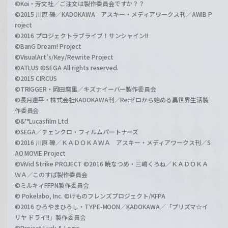
©Koi・芳文社／ご注文は製作委員会ですか？？
©2015 川原 礫／KADOKAWA アスキー・メディアワークス刊／AWIB P
roject
©2016 プロジェクトラブライブ！サンシャイン!!
©BanG Dream! Project
©VisualArt's/Key/Rewrite Project
©ATLUS ©SEGA All rights reserved.
©2015 CIRCUS
©TRIGGER・岡田麿里／キズナイーバー製作委員会
©長月達平・株式会社KADOKAWA刊／Re:ゼロから始める異世界生活製
作委員会
©&™Lucasfilm Ltd.
©SEGA／チェンクロ・フィルムパートナーズ
©2016 川原 礫／ＫＡＤＯＫＡＷＡ アスキー・メディアワークス刊／S
AO MOVIE Project
©ViVid Strike PROJECT ©2016 暁なつめ・三嶋くろね／ＫＡＤＯＫＡ
ＷＡ／このすば製作委員会
©ミルキィFFPN製作委員会
© Pokelabo, Inc. ©けものフレンズプロジェクト/KFPA
©2016 ひろやまひろし・TYPE-MOON／KADOKAWA／「プリズマ☆イ
リヤ ドライ!!」製作委員会
©Project Luck & Logic