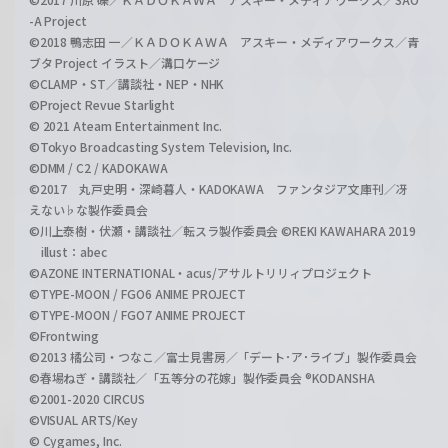
-A Project
©2018 鴨志田 一／ＫＡＤＯＫＡＷＡ アスキー・メディアワークス／青
ブタ Project イラスト／溝口ケージ
©CLAMP・ST／講談社・NEP・NHK
©Project Revue Starlight
© 2021 Ateam Entertainment Inc.
©Tokyo Broadcasting System Television, Inc.
©DMM / C2 / KADOKAWA
©2017 丸戸史明・深崎暮人・KADOKAWA ファンタジア文庫刊／冴
えない♭な製作委員会
©川上泰樹・伏瀬・講談社／転スラ製作委員会 ©REKI KAWAHARA 2019
illust：abec
©AZONE INTERNATIONAL・acus/アサルトリリィプロジェクト
©TYPE-MOON / FGO6 ANIME PROJECT
©TYPE-MOON / FGO7 ANIME PROJECT
©Frontwing
©2013 橘公司・つなこ／富士見書房／「デート･ア･ライブ」製作委員会
©春場ねぎ・講談社／「五等分の花嫁」製作委員会 ®KODANSHA
©2001-2020 CIRCUS
©VISUAL ARTS/Key
© Cygames, Inc.