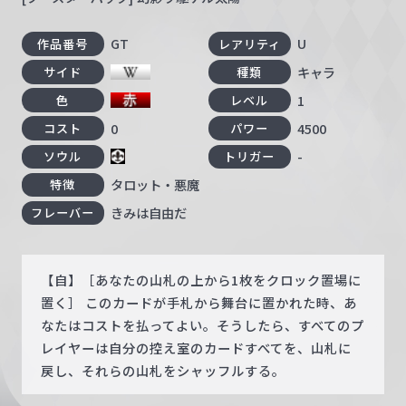
GT
U
作品番号
レアリティ
キャラ
サイド
種類
1
色
レベル
0
4500
コスト
パワー
-
ソウル
トリガー
タロット・悪魔
特徴
きみは自由だ
フレーバー
【自】［あなたの山札の上から1枚をクロック置場に
置く］ このカードが手札から舞台に置かれた時、あ
なたはコストを払ってよい。そうしたら、すべてのプ
レイヤーは自分の控え室のカードすべてを、山札に
戻し、それらの山札をシャッフルする。