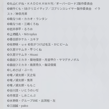
©丸山くがね・ＫＡＤＯＫＡＷＡ刊／オーバーロード2製作委員会
©蝸牛くも・SBクリエイティブ／ゴブリンスレイヤー製作委員会 イラ
スト／神奈月昇
©暁なつめ・カカオ・ランタン
©暁なつめ・三嶋くろね
©岩井恭平・るろお
©上栖綴人・Nitroplus
©春日部タケル・ユキヲ
©枯野瑛・ｕｅ ©気がつけば毛玉・かにビーム
©久慈マサムネ・平つくね
©久慈マサムネ・Hisasi
©島田フミカネ・築地俊彦・月並甲介・ヤマグチノボル
©島田フミカネ・南房秀久・飯沼俊規
©しめさば・ぶーた
©竜ノ湖太郎・天之有
©竜ノ湖太郎・焦茶
©竜ノ湖太郎・ももこ
©谷川流・いとうのいぢ
©月夜涙・しおこんぶ
©水野良・グループSNE・出渕裕・左
©三田誠・pako