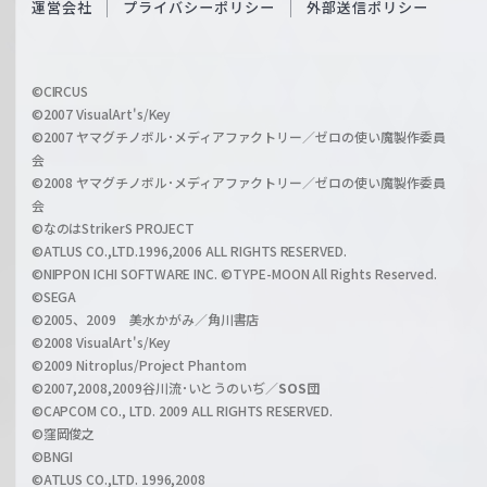
運営会社
プライバシーポリシー
外部送信ポリシー
c
f
h
f
w
i
a
©CIRCUS
c
©2007 VisualArt's/Key
r
i
©2007 ヤマグチノボル･メディアファクトリー／ゼロの使い魔製作委員
z
会
a
©2008 ヤマグチノボル･メディアファクトリー／ゼロの使い魔製作委員
l
会
C
©なのはStrikerS PROJECT
h
©ATLUS CO.,LTD.1996,2006 ALL RIGHTS RESERVED.
a
©NIPPON ICHI SOFTWARE INC. ©TYPE-MOON All Rights Reserved.
n
©SEGA
©2005、2009 美水かがみ／角川書店
n
©2008 VisualArt's/Key
e
©2009 Nitroplus/Project Phantom
l
©2007,2008,2009谷川流･いとうのいぢ／
SOS団
©CAPCOM CO., LTD. 2009 ALL RIGHTS RESERVED.
©窪岡俊之
©BNGI
©ATLUS CO.,LTD. 1996,2008