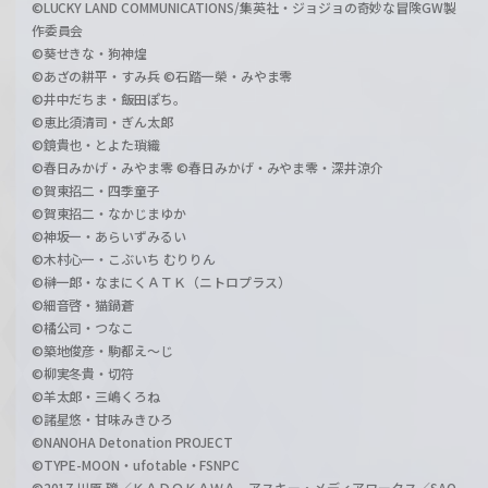
©LUCKY LAND COMMUNICATIONS/集英社・ジョジョの奇妙な冒険GW製
作委員会
©葵せきな・狗神煌
©あざの耕平・すみ兵 ©石踏一榮・みやま零
©井中だちま・飯田ぽち。
©恵比須清司・ぎん太郎
©鏡貴也・とよた瑣織
©春日みかげ・みやま零 ©春日みかげ・みやま零・深井涼介
©賀東招二・四季童子
©賀東招二・なかじまゆか
©神坂一・あらいずみるい
©木村心一・こぶいち むりりん
©榊一郎・なまにくＡＴＫ（ニトロプラス）
©細音啓・猫鍋蒼
©橘公司・つなこ
©築地俊彦・駒都え～じ
©柳実冬貴・切符
©羊太郎・三嶋くろね
©諸星悠・甘味みきひろ
©NANOHA Detonation PROJECT
©TYPE-MOON・ufotable・FSNPC
©2017 川原 礫／ＫＡＤＯＫＡＷＡ アスキー・メディアワークス／SAO