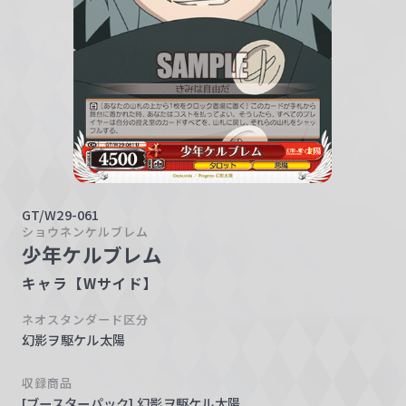
w
a
r
z
GT/W29-061
ショウネンケルブレム
少年ケルブレム
キャラ【Wサイド】
ネオスタンダード区分
幻影ヲ駆ケル太陽
収録商品
[ブースターパック] 幻影ヲ駆ケル太陽