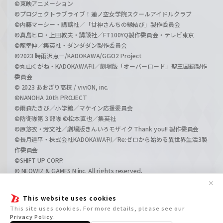
©東映アニメーション
©プロジェクトラブライブ！蓮ノ空女学院スクールアイドルクラブ
©内藤マーシー・講談社／「甘神さんちの縁結び」製作委員会
©真島ヒロ・上田敦夫・講談社／FT100YQ製作委員会・テレビ東京
©龍幸伸／集英社・ダンダダン製作委員会
©2023 時雨沢恵一/KADOKAWA/GGO2 Project
©丸山くがね・KADOKAWA刊／劇場版「オーバーロード」聖王国編製作
委員会
© 2023 あおぎり高校 / viviON, inc.
©NANOHA 20th PROJECT
©雨森たきび／小学館／マケイン応援委員会
©防衛隊第３部隊 ©松本直也／集英社
©原悠衣・芳文社／劇場版きんいろモザイク Thank you!! 製作委員会
©長月達平・株式会社KADOKAWA刊／Re:ゼロから始める異世界生活3製
作委員会
©SHIFT UP CORP.
© NEOWIZ & GAMFS N inc. All rights reserved.
©ATLUS. ©SEGA.
✕
©GIRLS und PANZER Projekt
This website uses cookies
©GIRLS und PANZER Film Projekt
This site uses cookies. For more details, please see our
©GIRLS und PANZER Finale Projekt
Privacy Policy
.