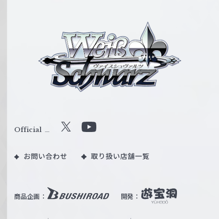
ヴ
ァ
イ
ス
シ
ュ
ヴ
ァ
ル
Official
X
Y
ツ
o
｜
お問い合わせ
取り扱い店舗一覧
u
W
T
e
u
i
b
商品企画：
開発：
ß
e
S
O