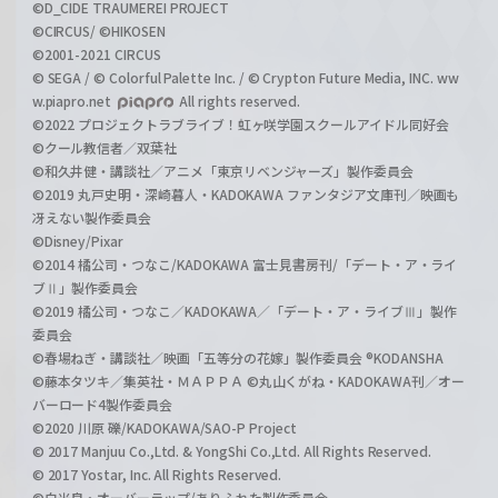
©D_CIDE TRAUMEREI PROJECT
©CIRCUS/ ©HIKOSEN
©2001-2021 CIRCUS
© SEGA / © Colorful Palette Inc. / © Crypton Future Media, INC. ww
w.piapro.net
All rights reserved.
©2022 プロジェクトラブライブ！虹ヶ咲学園スクールアイドル同好会
©クール教信者／双葉社
©和久井健・講談社／アニメ「東京リベンジャーズ」製作委員会
©2019 丸戸史明・深崎暮人・KADOKAWA ファンタジア文庫刊／映画も
冴えない製作委員会
©Disney/Pixar
©2014 橘公司・つなこ/KADOKAWA 富士見書房刊/「デート・ア・ライ
ブⅡ」製作委員会
©2019 橘公司・つなこ／KADOKAWA／「デート・ア・ライブⅢ」製作
委員会
©春場ねぎ・講談社／映画「五等分の花嫁」製作委員会 ®KODANSHA
©藤本タツキ／集英社・ＭＡＰＰＡ ©丸山くがね・KADOKAWA刊／オー
バーロード4製作委員会
©2020 川原 礫/KADOKAWA/SAO-P Project
© 2017 Manjuu Co.,Ltd. & YongShi Co.,Ltd. All Rights Reserved.
© 2017 Yostar, Inc. All Rights Reserved.
©白米良・オーバーラップ/ありふれた製作委員会