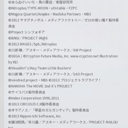
©あらゐけいいち・角川書店／東雲研究所
©Nitroplus/TYPE-MOON・ufotable・FZPC
©Magica Quartet/Aniplex・Madoka Partners・MBS
©2012 ヤマグチノボル・メディアファクトリー／ゼロの使い魔Ｆ製作委
員会
©Project シンフォギア
©BNGI／PROJECT iM@S
©2012 MAGES./5pb./Nitroplus
©川原 礫／アスキー・メディアワークス／AW Project
©SEGA / ©Crypton Future Media, Inc. www.crypton.net Illustration
by KEI
©VisualArt's/Key/Team Little Busters!
©川原 礫／アスキー・メディアワークス／SAO Project
©vividred project・MBS ©2013 プロジェクトラブライブ！
©NANOHA The MOVIE 2nd A's PROJECT
©サイコパス製作委員会
©Index Corporation 1996,2011
©2013 CIRCUS/D.C.III製作委員会
©オケアノス／「翠星のガルガンティア」製作委員会
©2013 Nippon Ichi Software, Inc.
©鎌池和馬／冬川基／アスキー・メディアワークス／PROJECT-RAILGU
N S