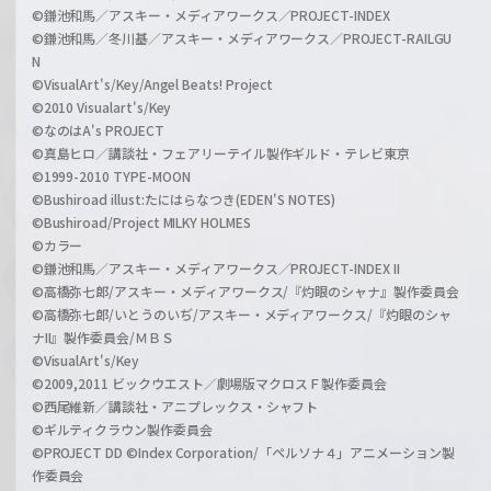
©鎌池和馬／アスキー・メディアワークス／PROJECT-INDEX
©鎌池和馬／冬川基／アスキー・メディアワークス／PROJECT-RAILGU
N
©VisualArt's/Key/Angel Beats! Project
©2010 Visualart's/Key
©なのはA's PROJECT
©真島ヒロ／講談社・フェアリーテイル製作ギルド・テレビ東京
©1999-2010 TYPE-MOON
©Bushiroad illust:たにはらなつき(EDEN'S NOTES)
©Bushiroad/Project MILKY HOLMES
©カラー
©鎌池和馬／アスキー・メディアワークス／PROJECT-INDEX II
©高橋弥七郎/アスキー・メディアワークス/『灼眼のシャナ』製作委員会
©高橋弥七郎/いとうのいぢ/アスキー・メディアワークス/『灼眼のシャ
ナII』製作委員会/ＭＢＳ
©VisualArt's/Key
©2009,2011 ビックウエスト／劇場版マクロスＦ製作委員会
©西尾維新／講談社・アニプレックス・シャフト
©ギルティクラウン製作委員会
©PROJECT DD ©Index Corporation/「ペルソナ４」アニメーション製
作委員会