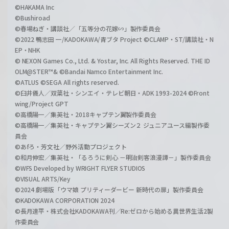
©HAKAMA Inc
©Bushiroad
©春場ねぎ・講談社／「五等分の花嫁∽」製作委員会
©2022 鴨志田 一/KADOKAWA/青ブタ Project ©CLAMP・ST/講談社・N
EP・NHK
© NEXON Games Co., Ltd. & Yostar, Inc. All Rights Reserved. THE ID
OLM@STER™& ©Bandai Namco Entertainment Inc.
©ATLUS ©SEGA All rights reserved.
©臼井儀人／双葉社・シンエイ・テレビ朝日・ADK 1993-2024 ©Front
wing/Project GPT
©高橋陽一／集英社・2018キャプテン翼製作委員会
©高橋陽一／集英社・キャプテン翼シーズン２ ジュニアユース編製作委
員会
©あfろ・芳文社／野外活動プロジェクト
©和月伸宏／集英社・「るろうに剣心 －明治剣客浪漫譚－」製作委員会
©WFS Developed by WRIGHT FLYER STUDIOS
©VISUAL ARTS/Key
©2024 劇場版「ウマ娘 プリティーダービー 新時代の扉」製作委員会
©KADOKAWA CORPORATION 2024
©長月達平・株式会社KADOKAWA刊／Re:ゼロから始める異世界生活2製
作委員会