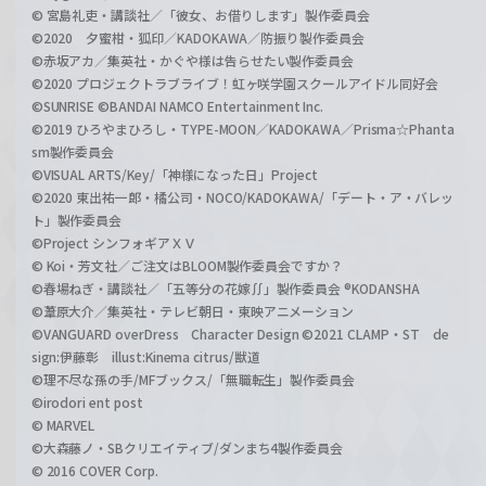
© 宮島礼吏・講談社／「彼女、お借りします」製作委員会
©2020 夕蜜柑・狐印／KADOKAWA／防振り製作委員会
©赤坂アカ／集英社・かぐや様は告らせたい製作委員会
©2020 プロジェクトラブライブ！虹ヶ咲学園スクールアイドル同好会
©SUNRISE ©BANDAI NAMCO Entertainment Inc.
©2019 ひろやまひろし・TYPE-MOON／KADOKAWA／Prisma☆Phanta
sm製作委員会
©VISUAL ARTS/Key/「神様になった日」Project
©2020 東出祐一郎・橘公司・NOCO/KADOKAWA/「デート・ア・バレッ
ト」製作委員会
©Project シンフォギアＸＶ
© Koi・芳文社／ご注文はBLOOM製作委員会ですか？
©春場ねぎ・講談社／「五等分の花嫁∬」製作委員会 ®KODANSHA
©葦原大介／集英社・テレビ朝日・東映アニメーション
©VANGUARD overDress Character Design ©2021 CLAMP・ST de
sign:伊藤彰 illust:Kinema citrus/獣道
©理不尽な孫の手/MFブックス/「無職転生」製作委員会
©irodori ent post
© MARVEL
©大森藤ノ・SBクリエイティブ/ダンまち4製作委員会
© 2016 COVER Corp.