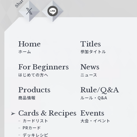
Share
X
L
i
n
e
Home
Titles
ホーム
参加タイトル
For Beginners
News
はじめての方へ
ニュース
Products
Rule/Q&A
商品情報
ルール・Q&A
Cards & Recipes
Events
カードリスト
大会・イベント
PRカード
デッキレシピ