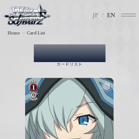
メ
ヴ
ニ
ァ
JP
EN
ュ
イ
ー
ス
Home
Card List
シ
ュ
Card List
ヴ
ァ
カードリスト
ル
ツ
｜
W
e
i
ß
S
c
h