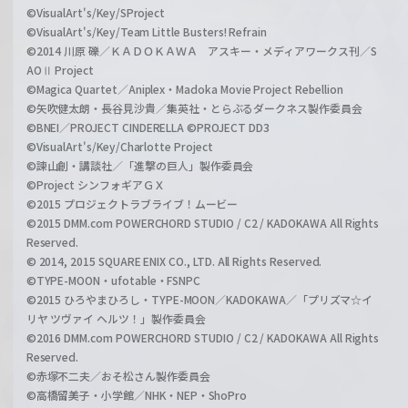
©VisualArt's/Key/SProject
©VisualArt's/Key/Team Little Busters! Refrain
©2014 川原 礫／ＫＡＤＯＫＡＷＡ アスキー・メディアワークス刊／S
AOⅡ Project
©Magica Quartet／Aniplex・Madoka Movie Project Rebellion
©矢吹健太朗・長谷見沙貴／集英社・とらぶるダークネス製作委員会
©BNEI／PROJECT CINDERELLA ©PROJECT DD3
©VisualArt's/Key/Charlotte Project
©諫山創・講談社／「進撃の巨人」製作委員会
©Project シンフォギアＧＸ
©2015 プロジェクトラブライブ！ムービー
©2015 DMM.com POWERCHORD STUDIO / C2 / KADOKAWA All Rights
Reserved.
© 2014, 2015 SQUARE ENIX CO., LTD. All Rights Reserved.
©TYPE-MOON・ufotable・FSNPC
©2015 ひろやまひろし・TYPE-MOON／KADOKAWA／「プリズマ☆イ
リヤ ツヴァイ ヘルツ！」製作委員会
©2016 DMM.com POWERCHORD STUDIO / C2 / KADOKAWA All Rights
Reserved.
©赤塚不二夫／おそ松さん製作委員会
©高橋留美子・小学館／NHK・NEP・ShoPro