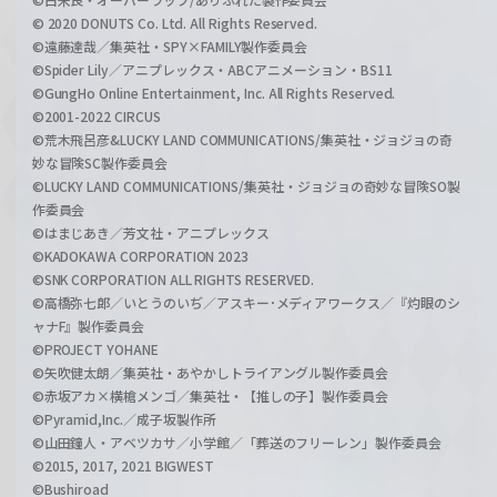
© 2020 DONUTS Co. Ltd. All Rights Reserved.
©遠藤達哉／集英社・SPY×FAMILY製作委員会
©Spider Lily／アニプレックス・ABCアニメーション・BS11
©GungHo Online Entertainment, Inc. All Rights Reserved.
©2001-2022 CIRCUS
©荒木飛呂彦&LUCKY LAND COMMUNICATIONS/集英社・ジョジョの奇
妙な冒険SC製作委員会
©LUCKY LAND COMMUNICATIONS/集英社・ジョジョの奇妙な冒険SO製
作委員会
©はまじあき／芳文社・アニプレックス
©KADOKAWA CORPORATION 2023
©SNK CORPORATION ALL RIGHTS RESERVED.
©高橋弥七郎／いとうのいぢ／アスキー･メディアワークス／『灼眼のシ
ャナF』製作委員会
©PROJECT YOHANE
©矢吹健太朗／集英社・あやかしトライアングル製作委員会
©赤坂アカ×横槍メンゴ／集英社・【推しの子】製作委員会
©Pyramid,Inc.／成子坂製作所
©山田鐘人・アベツカサ／小学館／「葬送のフリーレン」製作委員会
©2015, 2017, 2021 BIGWEST
©Bushiroad