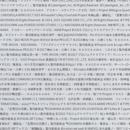
井儀人/双葉社・シンエイ・テレビ朝日・ADK 2001,2002,2014
©貴家悠・橘賢一／集英社・Project T
i
リズマ☆イリヤ ツヴァイ！」製作委員会
©CyberAgent, Inc. All Rights Reserved.
©CyberAgent, I
a
©2014 川原 礫／ＫＡＤＯＫＡＷＡ アスキー・メディアワークス刊／SAOⅡ Project
©Magica Quart
CINDERELLA ©PROJECT DD3
©VisualArt's/Key/Charlotte Project
©諫山創・講談社／「進撃の巨
l
DOKAWA All Rights Reserved.
© 2014, 2015 SQUARE ENIX CO., LTD. All Rights Reserved.
©TYPE
会
©2016 DMM.com POWERCHORD STUDIO / C2 / KADOKAWA All Rights Reserved.
©赤塚不二夫／
C
DOKAWA アスキー・メディアワークス刊／AWIB Project
©2016 プロジェクトラブライブ！サンシャイ
h
田麿里／キズナイーバー製作委員会
©長月達平・株式会社KADOKAWA刊／Re:ゼロから始める異世界生
／SAO MOVIE Project
©ViVid Strike PROJECT ©2016 暁なつめ・三嶋くろね／Ｋ
a
・TYPE-MOON／KADOKAWA／「プリズマ☆イリヤ ドライ!!」製作委員会
©Project Luck & Logic
©P
NOHA Reflection PROJECT
©2017 暁なつめ・三嶋くろね／ＫＡＤＯＫＡＷＡ／このすば２製作委
n
冴えない製作委員会
©東出祐一郎・TYPE-MOON / FAPC
©2017 プロジェクトラブライブ！サンシャイン!
n
クス／GGO Project illust.黒星紅白
TM ©TOHO CO., LTD.
©2014 榎宮祐・株式会社Ｋ
タダヒロ／集英社・ゆらぎ荘の幽奈さん製作委員会
©丸山くがね・ＫＡＤＯＫＡＷＡ刊／オーバーロ
e
©暁なつめ・三嶋くろね
©岩井恭平・るろお
©上栖綴人・Nitroplus
©春日部タケル・ユキヲ
©枯野瑛
グチノボル
©島田フミカネ・南房秀久・飯沼俊規
©しめさば・ぶーた
©竜ノ湖太郎・天之有
©竜ノ湖
l
LUCKY LAND COMMUNICATIONS/集英社・ジョジョの奇妙な冒険GW製作委員会
©葵せきな・狗神煌
みやま零 ©春日みかげ・みやま零・深井涼介
©賀東招二・四季童子
©賀東招二・なかじまゆか
©神坂
築地俊彦・駒都え～じ
©柳実冬貴・切符
©羊太郎・三嶋くろね
©諸星悠・甘味みきひろ
©NANOHA De
t
©2018 鴨志田 一／ＫＡＤＯＫＡＷＡ アスキー・メディアワークス／青ブタ Project イラスト／
Television, Inc.
©DMM / C2 / KADOKAWA
©2017 丸戸史明・深崎暮人・KADOKAWA ファン
INTERNATIONAL・acus/アサルトリリィプロジェクト
©TYPE-MOON / FGO6 ANIME PROJECT
©TYPE
社／「五等分の花嫁」製作委員会 ®KODANSHA
©2001-2020 CIRCUS
©VISUAL ARTS/Key
© Cygame
／集英社・かぐや様は告らせたい製作委員会
©2020 プロジェクトラブライブ！虹ヶ咲学園スクール
asm製作委員会
©VISUAL ARTS/Key/「神様になった日」Project
©2020 東出祐一郎・橘公司・NOCO
春場ねぎ・講談社／「五等分の花嫁∬」製作委員会 ®KODANSHA
©葦原大介／集英社・テレビ朝日・
な孫の手/MFブックス/「無職転生」製作委員会
©irodori ent post
© MARVEL
©大森藤ノ・SBクリエ