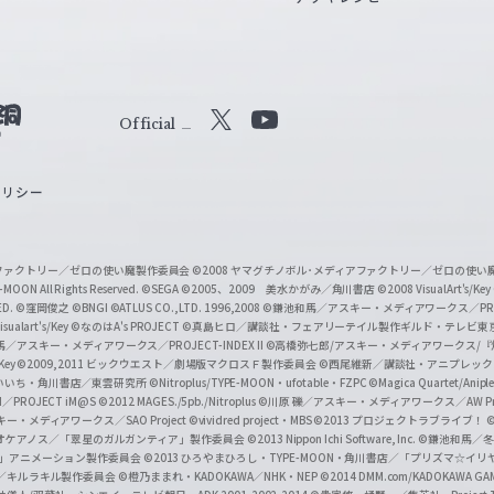
Official
X
Y
o
ポリシー
u
T
u
ィアファクトリー／ゼロの使い魔製作委員会
©2008 ヤマグチノボル･メディアファクトリー／ゼロの使
b
MOON All Rights Reserved.
©SEGA
©2005、2009 美水かがみ／角川書店
©2008 VisualArt's/Key
ED.
©窪岡俊之
©BNGI
©ATLUS CO.,LTD. 1996,2008
©鎌池和馬／アスキー・メディアワークス／PROJE
e
sualart's/Key
©なのはA's PROJECT
©真島ヒロ／講談社・フェアリーテイル製作ギルド・テレビ東
／アスキー・メディアワークス／PROJECT-INDEX II
©高橋弥七郎/アスキー・メディアワークス/
O
/Key
©2009,2011 ビックウエスト／劇場版マクロスＦ製作委員会
©西尾維新／講談社・アニプレッ
f
いいち・角川書店／東雲研究所
©Nitroplus/TYPE-MOON・ufotable・FZPC
©Magica Quartet/Anip
I／PROJECT iM@S
©2012 MAGES./5pb./Nitroplus
©川原 礫／アスキー・メディアワークス／AW Pro
f
ー・メディアワークス／SAO Project
©vividred project・MBS ©2013 プロジェクトラブライブ！
©
i
オケアノス／「翠星のガルガンティア」製作委員会
©2013 Nippon Ichi Software, Inc.
©鎌池和馬／冬川
イバー2」アニメーション製作委員会
©2013 ひろやまひろし・TYPE-MOON・角川書店／「プリズマ☆イ
c
ずき／キルラキル製作委員会
©橙乃ままれ・KADOKAWA／NHK・NEP
©2014 DMM.com/KADOKAWA GAMES