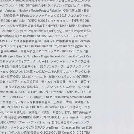
ERRAFORMARS
©劇場版ミルキィホームズ製作委員会
©2014 ひろ
nc. /ガールフレンド（仮）製作委員会
©FHO／ギガントプロジェクト
©Visu
et／Aniplex・Madoka Movie Project Rebellion
©矢吹健太朗・長谷
人」製作委員会
©Project シンフォギアＧＸ
©2015 プロジェクトラブ
-MOON・ufotable・FSNPC
©2015 ひろやまひろし・TYPE-MOON
おそ松さん製作委員会
©高橋留美子・小学館／NHK・NEP・ShoPro
©
ン!!
©BanG Dream! Project
©VisualArt's/Key/Rewrite Project
©ATL
活製作委員会
©&™Lucasfilm Ltd.
©SEGA／チェンクロ・フィルムパー
ＡＤＯＫＡＷＡ／このすば製作委員会
©ミルキィFFPN製作委員会
© Pokelab
roject シンフォギアAXZ
©BanG Dream! Project
©Craft Egg Inc.
©SE
員会
©GAINAX・中島かずき／アニプレックス・KONAMI・テレビ東
!
©Magica Quartet/Aniplex・Magia Record Partners
©Project Rev
ＡＤＯＫＡＷＡ メディアファクトリー刊／ノーゲーム・ノーライフ全権
ード2製作委員会
©蝸牛くも・SBクリエイティブ／ゴブリンスレイヤ
・ｕｅ ©気がつけば毛玉・かにビーム
©久慈マサムネ・平つくね
©
太郎・焦茶
©竜ノ湖太郎・ももこ
©谷川流・いとうのいぢ
©月夜涙・
©あざの耕平・すみ兵 ©石踏一榮・みやま零
©井中だちま・飯田ぽ
一・あらいずみるい
©木村心一・こぶいち むりりん
©榊一郎・なま
tonation PROJECT
©TYPE-MOON・ufotable・FSNPC
©2017 川原
溝口ケージ
©CLAMP・ST／講談社・NEP・NHK
©Project Revue Starli
タジア文庫刊／冴えない♭な製作委員会
©川上泰樹・伏瀬・講談社／転
-MOON / FGO7 ANIME PROJECT
©Frontwing
©2013 橘公司・つな
s, Inc.
© 宮島礼吏・講談社／「彼女、お借りします」製作委員会
©
アイドル同好会
©SUNRISE ©BANDAI NAMCO Entertainment Inc.
©20
/KADOKAWA/「デート・ア・バレット」製作委員会
©Project シンフ
東映アニメーション
©VANGUARD overDress Character Design ©20
イティブ/ダンまち4製作委員会
© 2016 COVER Corp.
©D_CIDE TRA