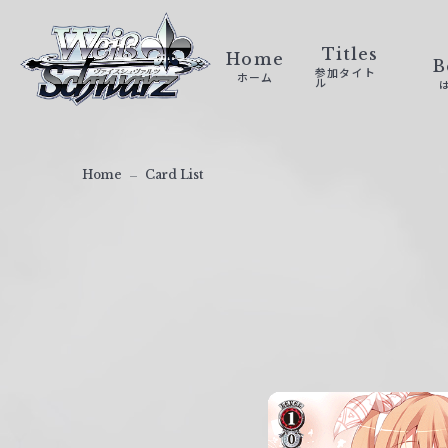
ヴ
ァ
Titles
Home
B
参加タイト
ホーム
イ
ル
ス
シ
ュ
Home
Card List
ヴ
ァ
ル
ツ
｜
W
e
i
ß
S