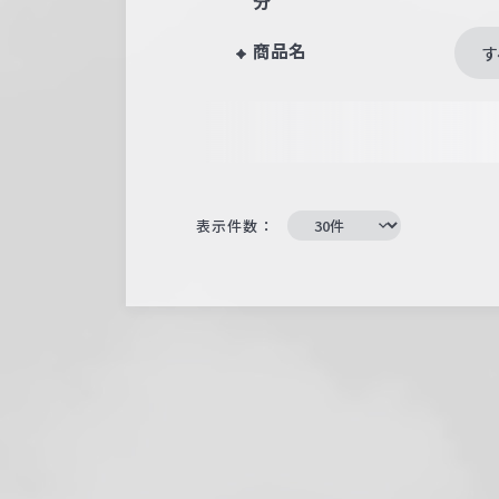
分
商品名
す
表示件数：