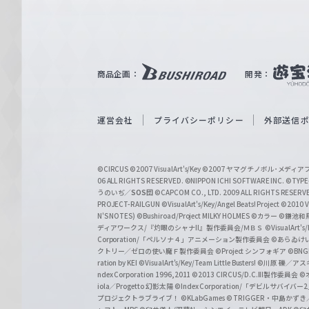
ァ
ル
ツ
｜
商品企画：
開発：
W
e
i
運営会社
プライバシーポリシー
外部送信
ß
S
©CIRCUS
©2007 VisualArt's/Key
©2007 ヤマグチノボル･メデ
c
06 ALL RIGHTS RESERVED.
©NIPPON ICHI SOFTWARE INC. ©TYPE-
うのいぢ／
SOS団
©CAPCOM CO., LTD. 2009 ALL RIGHTS RESERV
h
PROJECT-RAILGUN
©VisualArt's/Key/Angel Beats! Project
©2010 Vi
w
N'S NOTES)
©Bushiroad/Project MILKY HOLMES
©カラー
©鎌池和馬
ディアワークス/『灼眼のシャナII』製作委員会/ＭＢＳ
©VisualArt's
a
Corporation/「ペルソナ４」アニメーション製作委員会
©あらゐけ
クトリー／ゼロの使い魔Ｆ製作委員会
©Project シンフォギア
©BNG
r
ration by KEI
©VisualArt's/Key/Team Little Busters!
©川原 礫／アスキ
z
ndex Corporation 1996,2011
©2013 CIRCUS/D.C.III製作委員会
©
iola／Progetto 幻影太陽
©Index Corporation/「デビルサバ
プロジェクトラブライブ！
©KLabGames
© TRIGGER・中島か