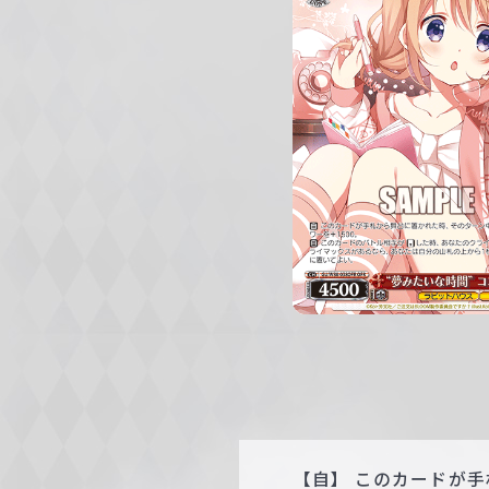
c
h
w
a
r
z
【自】 このカードが手