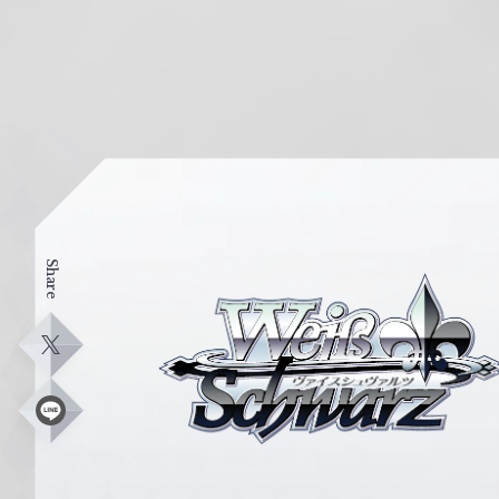
Share
ヴ
ァ
イ
X
ス
シ
L
i
ュ
n
e
ヴ