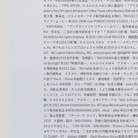
ャフト・MBS
©臼井儀人/双葉社・シンエイ・テレビ朝日・ADK
©臼
やまひろし・TYPE-MOON／ＫＡＤＯＫＡＷＡ 角川書店刊／「プ
alArt's/Key/SProject
©VisualArt's/Key/Team Little Busters! Refrain
見沙貴／集英社・とらぶるダークネス製作委員会
©BNEI／PROJECT 
ライブ！ムービー
©2015 DMM.com POWERCHORD STUDIO / C2 / KA
／KADOKAWA／「プリズマ☆イリヤ ツヴァイ ヘルツ！」製作委員
Koi・芳文社／ご注文は製作委員会ですか？？
©2015 川原 礫／KA
US ©SEGA All rights reserved.
©2015 CIRCUS
©TRIGGER・岡
トナーズ
©2016 川原 礫／ＫＡＤＯＫＡＷＡ アスキー・メディアワークス刊
o, Inc. ©けものフレンズプロジェクト/KFPA
©2016 ひろやまひろし
GA／ ©Crypton Future Media, INC. www.piapro.net
©NA
京・電通
©2015丸戸史明・深崎暮人・KADOKAWA 富士見書房／
ue Starlight
©2017 時雨沢恵一／ＫＡＤＯＫＡＷＡ アスキー・メディアワー
代理委員会
©2011 5pb.／Nitroplus 未来ガジェット研究所
©ミウラ
ー製作委員会 イラスト／神奈月昇
©暁なつめ・カカオ・ランタン
久慈マサムネ・Hisasi
©島田フミカネ・築地俊彦・月並甲介・ヤマ
しおこんぶ
©水野良・グループSNE・出渕裕・左
©三田誠・pako
©
ち。
©恵比須清司・ぎん太郎
©鏡貴也・とよた瑣織
©春日みかげ・
にくＡＴＫ（ニトロプラス）
©細音啓・猫鍋蒼
©橘公司・つなこ
©
礫／ＫＡＤＯＫＡＷＡ アスキー・メディアワークス／SAO-A Projec
ght
© 2021 Ateam Entertainment Inc.
©Tokyo Broadcasting System 
スラ製作委員会 ©REKI KAWAHARA 2019 illust：abec
©AZONE 
こ／富士見書房／「デート･ア･ライブ」製作委員会
©春場ねぎ・講談
2020 夕蜜柑・狐印／KADOKAWA／防振り製作委員会
©赤坂アカ
19 ひろやまひろし・TYPE-MOON／KADOKAWA／Prisma☆Phant
ォギアＸＶ
© Koi・芳文社／ご注文はBLOOM製作委員会ですか？
©
21 CLAMP・ST design:伊藤彰 illust:Kinema citrus/獣道
©理不尽