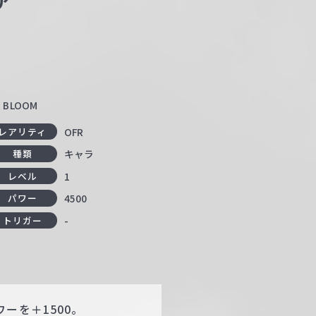
ア
BLOOM
OFR
レアリティ
キャラ
種類
1
レベル
4500
パワー
-
トリガー
ーを＋1500。