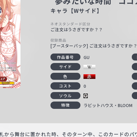
“夢みたいな時間” ココ
キャラ【Wサイド】
ネオスタンダード区分
ご注文はうさぎですか？？
収録商品
[ブースターパック] ご注文はうさぎですか？ 
GU
作品番号
サイド
色
0
コスト
ソウル
ラビットハウス・BLOOM
特徴
札から舞台に置かれた時、そのターン中、このカードのパワ