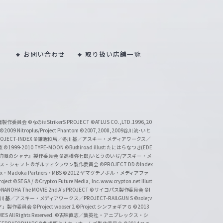
お問い合わせ
取り扱い店舗一覧
い魔製作委員会
©なのはStrikerS PROJECT
©ATLUS CO.,LTD.1996,20
©2009 Nitroplus/Project Phantom
©2007,2008,2009谷川流･いと
CT-INDEX
©鎌池和馬／冬川基／アスキー・メディアワークス／
京
©1999-2010 TYPE-MOON
©Bushiroad illust:たにはらなつき(EDE
『灼眼のシャナ』製作委員会
©高橋弥七郎/いとうのいぢ/アスキー・メ
クス・シャフト
©ギルティクラウン製作委員会
©PROJECT DD ©Index
lex・Madoka Partners・MBS
©2012 ヤマグチノボル・メディアファ
ject
©SEGA / ©Crypton Future Media, Inc. www.crypton.net Illust
NANOHA The MOVIE 2nd A's PROJECT
©サイコパス製作委員会
©I
基／アスキー・メディアワークス／PROJECT-RAILGUN S
©sole;v
リヤ」製作委員会
©Project wooser 2
©Project シンフォギアＧ
©2013
 All Rights Reserved.
©古味直志／集英社・アニプレックス・シ