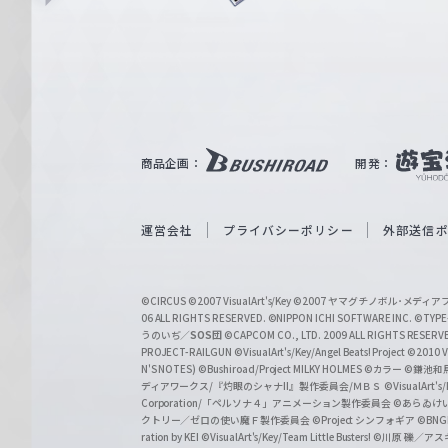
ュ
n
e
ヴ
ァ
ル
ツ
｜
商品企画：
開発：
W
e
i
運営会社
プライバシーポリシー
外部送信
ß
S
©CIRCUS
©2007 VisualArt's/Key
©2007 ヤマグチノボル･メデ
c
06 ALL RIGHTS RESERVED.
©NIPPON ICHI SOFTWARE INC. ©TYPE-
うのいぢ／
SOS団
©CAPCOM CO., LTD. 2009 ALL RIGHTS RESERV
h
PROJECT-RAILGUN
©VisualArt's/Key/Angel Beats! Project
©2010 Vi
w
N'S NOTES)
©Bushiroad/Project MILKY HOLMES
©カラー
©鎌池和馬
ディアワークス/『灼眼のシャナII』製作委員会/ＭＢＳ
©VisualArt's
a
Corporation/「ペルソナ４」アニメーション製作委員会
©あらゐけ
クトリー／ゼロの使い魔Ｆ製作委員会
©Project シンフォギア
©BNG
r
ration by KEI
©VisualArt's/Key/Team Little Busters!
©川原 礫／アスキ