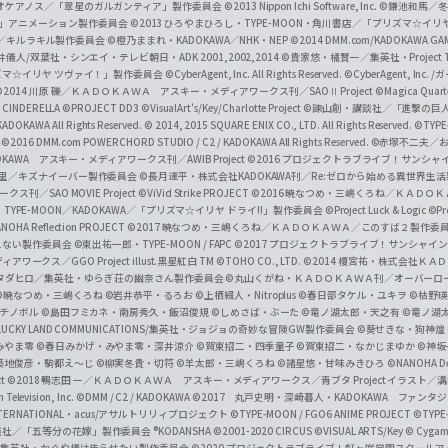
i
オケアノス／「翠星のガルガンティア」製作委員会
©2013 Nippon Ichi Software, Inc.
©鎌池和馬／冬川
イバー2」アニメーション製作委員会
©2013 ひろやまひろし・TYPE-MOON・角川書店／「プリズマ☆イ
c
ずき／キルラキル製作委員会
©橙乃ままれ・KADOKAWA／NHK・NEP
©2014 DMM.com/KADOKAWA GAMES
井儀人/双葉社・シンエイ・テレビ朝日・ADK 2001,2002,2014
©貴家悠・橘賢一／集英社・Project T
i
リズマ☆イリヤ ツヴァイ！」製作委員会
©CyberAgent, Inc. All Rights Reserved.
©CyberAgent, I
a
©2014 川原 礫／ＫＡＤＯＫＡＷＡ アスキー・メディアワークス刊／SAOⅡ Project
©Magica Quart
CINDERELLA ©PROJECT DD3
©VisualArt's/Key/Charlotte Project
©諫山創・講談社／「進撃の巨
l
DOKAWA All Rights Reserved.
© 2014, 2015 SQUARE ENIX CO., LTD. All Rights Reserved.
©TYPE
会
©2016 DMM.com POWERCHORD STUDIO / C2 / KADOKAWA All Rights Reserved.
©赤塚不二夫／
C
DOKAWA アスキー・メディアワークス刊／AWIB Project
©2016 プロジェクトラブライブ！サンシャイ
h
田麿里／キズナイーバー製作委員会
©長月達平・株式会社KADOKAWA刊／Re:ゼロから始める異世界生
／SAO MOVIE Project
©ViVid Strike PROJECT ©2016 暁なつめ・三嶋くろね／Ｋ
a
・TYPE-MOON／KADOKAWA／「プリズマ☆イリヤ ドライ!!」製作委員会
©Project Luck & Logic
©P
NOHA Reflection PROJECT
©2017 暁なつめ・三嶋くろね／ＫＡＤＯＫＡＷＡ／このすば２製作委
n
冴えない製作委員会
©東出祐一郎・TYPE-MOON / FAPC
©2017 プロジェクトラブライブ！サンシャイン!
n
クス／GGO Project illust.黒星紅白
TM ©TOHO CO., LTD.
©2014 榎宮祐・株式会社Ｋ
タダヒロ／集英社・ゆらぎ荘の幽奈さん製作委員会
©丸山くがね・ＫＡＤＯＫＡＷＡ刊／オーバーロ
e
©暁なつめ・三嶋くろね
©岩井恭平・るろお
©上栖綴人・Nitroplus
©春日部タケル・ユキヲ
©枯野瑛
グチノボル
©島田フミカネ・南房秀久・飯沼俊規
©しめさば・ぶーた
©竜ノ湖太郎・天之有
©竜ノ湖
l
LUCKY LAND COMMUNICATIONS/集英社・ジョジョの奇妙な冒険GW製作委員会
©葵せきな・狗神煌
みやま零 ©春日みかげ・みやま零・深井涼介
©賀東招二・四季童子
©賀東招二・なかじまゆか
©神坂
築地俊彦・駒都え～じ
©柳実冬貴・切符
©羊太郎・三嶋くろね
©諸星悠・甘味みきひろ
©NANOHA De
t
©2018 鴨志田 一／ＫＡＤＯＫＡＷＡ アスキー・メディアワークス／青ブタ Project イラスト／
Television, Inc.
©DMM / C2 / KADOKAWA
©2017 丸戸史明・深崎暮人・KADOKAWA ファン
INTERNATIONAL・acus/アサルトリリィプロジェクト
©TYPE-MOON / FGO6 ANIME PROJECT
©TYPE
社／「五等分の花嫁」製作委員会 ®KODANSHA
©2001-2020 CIRCUS
©VISUAL ARTS/Key
© Cygame
／集英社・かぐや様は告らせたい製作委員会
©2020 プロジェクトラブライブ！虹ヶ咲学園スクール