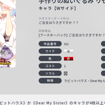
手作りのぬいぐるみ リ
キャラ【Wサイド】
ネオスタンダード区分
ご注文はうさぎですか？？
収録商品
[ブースターパック] ご注文はうさぎですか？ Re
GU
作品番号
サイド
色
1
コスト
ソウル
ラビットハウス・Dear My Si
特徴
ットハウス》か《Dear My Sister》のキャラが4枚