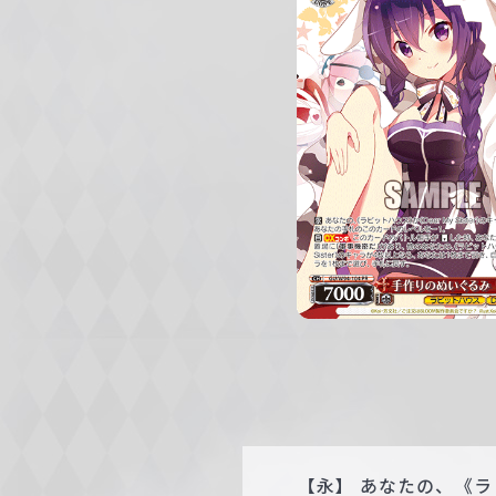
c
h
w
a
r
z
【永】 あなたの、《ラビ