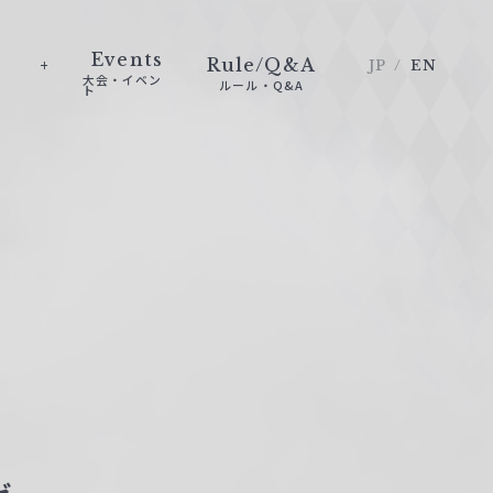
Events
Rule/Q&A
JP
EN
大会・イベン
ルール・Q&A
ト