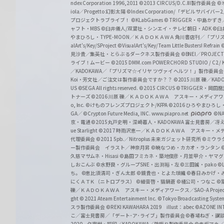
z
ndex Corporation 1996,2011
©2013 CIRCUS/D.C.III製作委員会
©
iola／Progetto 幻影太陽
©Index Corporation/「デビルサバ
プロジェクトラブライブ！
©KLabGames
© TRIGGER・中島か
ャフト・MBS
©臼井儀人/双葉社・シンエイ・テレビ朝日・ADK
©臼
やまひろし・TYPE-MOON／ＫＡＤＯＫＡＷＡ 角川書店刊／「プ
alArt's/Key/SProject
©VisualArt's/Key/Team Little Busters! Refrain
見沙貴／集英社・とらぶるダークネス製作委員会
©BNEI／PROJECT 
ライブ！ムービー
©2015 DMM.com POWERCHORD STUDIO / C2 / KA
／KADOKAWA／「プリズマ☆イリヤ ツヴァイ ヘルツ！」製作委員
Koi・芳文社／ご注文は製作委員会ですか？？
©2015 川原 礫／KA
US ©SEGA All rights reserved.
©2015 CIRCUS
©TRIGGER・岡
トナーズ
©2016 川原 礫／ＫＡＤＯＫＡＷＡ アスキー・メディアワークス刊
o, Inc. ©けものフレンズプロジェクト/KFPA
©2016 ひろやまひろし
GA／ ©Crypton Future Media, INC. www.piapro.net
©NA
京・電通
©2015丸戸史明・深崎暮人・KADOKAWA 富士見書房／
ue Starlight
©2017 時雨沢恵一／ＫＡＤＯＫＡＷＡ アスキー・メディアワー
代理委員会
©2011 5pb.／Nitroplus 未来ガジェット研究所
©ミウラ
ー製作委員会 イラスト／神奈月昇
©暁なつめ・カカオ・ランタン
久慈マサムネ・Hisasi
©島田フミカネ・築地俊彦・月並甲介・ヤマ
しおこんぶ
©水野良・グループSNE・出渕裕・左
©三田誠・pako
©
ち。
©恵比須清司・ぎん太郎
©鏡貴也・とよた瑣織
©春日みかげ・
にくＡＴＫ（ニトロプラス）
©細音啓・猫鍋蒼
©橘公司・つなこ
©
礫／ＫＡＤＯＫＡＷＡ アスキー・メディアワークス／SAO-A Projec
ght
© 2021 Ateam Entertainment Inc.
©Tokyo Broadcasting System 
スラ製作委員会 ©REKI KAWAHARA 2019 illust：abec
©AZONE 
こ／富士見書房／「デート･ア･ライブ」製作委員会
©春場ねぎ・講談
2020 夕蜜柑・狐印／KADOKAWA／防振り製作委員会
©赤坂アカ