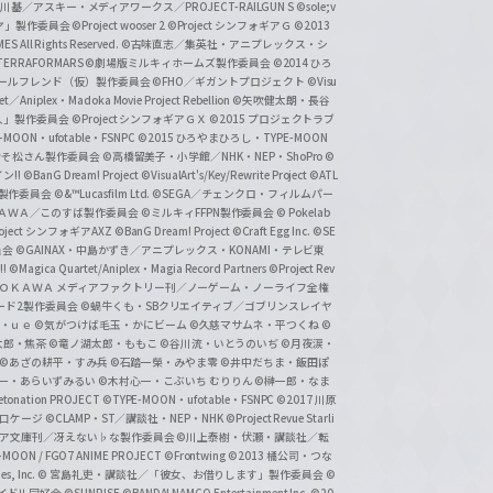
基／アスキー・メディアワークス／PROJECT-RAILGUN S
©sole;v
リヤ」製作委員会
©Project wooser 2
©Project シンフォギアＧ
©2013
 All Rights Reserved.
©古味直志／集英社・アニプレックス・シ
ERRAFORMARS
©劇場版ミルキィホームズ製作委員会
©2014 ひろ
nc. /ガールフレンド（仮）製作委員会
©FHO／ギガントプロジェクト
©Visu
et／Aniplex・Madoka Movie Project Rebellion
©矢吹健太朗・長谷
人」製作委員会
©Project シンフォギアＧＸ
©2015 プロジェクトラブ
-MOON・ufotable・FSNPC
©2015 ひろやまひろし・TYPE-MOON
おそ松さん製作委員会
©高橋留美子・小学館／NHK・NEP・ShoPro
©
ン!!
©BanG Dream! Project
©VisualArt's/Key/Rewrite Project
©ATL
活製作委員会
©&™Lucasfilm Ltd.
©SEGA／チェンクロ・フィルムパー
ＡＤＯＫＡＷＡ／このすば製作委員会
©ミルキィFFPN製作委員会
© Pokelab
roject シンフォギアAXZ
©BanG Dream! Project
©Craft Egg Inc.
©SE
員会
©GAINAX・中島かずき／アニプレックス・KONAMI・テレビ東
!
©Magica Quartet/Aniplex・Magia Record Partners
©Project Rev
ＡＤＯＫＡＷＡ メディアファクトリー刊／ノーゲーム・ノーライフ全権
ード2製作委員会
©蝸牛くも・SBクリエイティブ／ゴブリンスレイヤ
・ｕｅ ©気がつけば毛玉・かにビーム
©久慈マサムネ・平つくね
©
太郎・焦茶
©竜ノ湖太郎・ももこ
©谷川流・いとうのいぢ
©月夜涙・
©あざの耕平・すみ兵 ©石踏一榮・みやま零
©井中だちま・飯田ぽ
一・あらいずみるい
©木村心一・こぶいち むりりん
©榊一郎・なま
tonation PROJECT
©TYPE-MOON・ufotable・FSNPC
©2017 川原
溝口ケージ
©CLAMP・ST／講談社・NEP・NHK
©Project Revue Starli
タジア文庫刊／冴えない♭な製作委員会
©川上泰樹・伏瀬・講談社／転
-MOON / FGO7 ANIME PROJECT
©Frontwing
©2013 橘公司・つな
s, Inc.
© 宮島礼吏・講談社／「彼女、お借りします」製作委員会
©
アイドル同好会
©SUNRISE ©BANDAI NAMCO Entertainment Inc.
©20