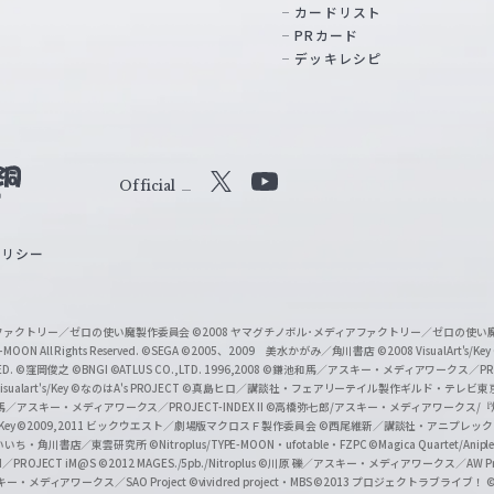
カードリスト
PRカード
デッキレシピ
Official
X
Y
o
ポリシー
u
T
u
ィアファクトリー／ゼロの使い魔製作委員会
©2008 ヤマグチノボル･メディアファクトリー／ゼロの使
b
MOON All Rights Reserved.
©SEGA
©2005、2009 美水かがみ／角川書店
©2008 VisualArt's/Key
ED.
©窪岡俊之
©BNGI
©ATLUS CO.,LTD. 1996,2008
©鎌池和馬／アスキー・メディアワークス／PROJE
e
sualart's/Key
©なのはA's PROJECT
©真島ヒロ／講談社・フェアリーテイル製作ギルド・テレビ東
／アスキー・メディアワークス／PROJECT-INDEX II
©高橋弥七郎/アスキー・メディアワークス/
O
/Key
©2009,2011 ビックウエスト／劇場版マクロスＦ製作委員会
©西尾維新／講談社・アニプレッ
f
いいち・角川書店／東雲研究所
©Nitroplus/TYPE-MOON・ufotable・FZPC
©Magica Quartet/Anip
I／PROJECT iM@S
©2012 MAGES./5pb./Nitroplus
©川原 礫／アスキー・メディアワークス／AW Pro
f
ー・メディアワークス／SAO Project
©vividred project・MBS ©2013 プロジェクトラブライブ！
©