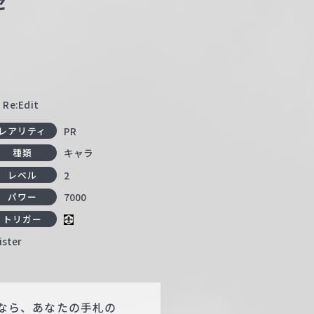
ゼ
:Edit
PR
レアリティ
キャラ
種類
2
レベル
7000
パワー
トリガー
ster
以上なら、あなたの手札の