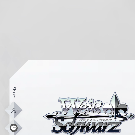
Share
ヴ
ァ
イ
X
ス
シ
L
i