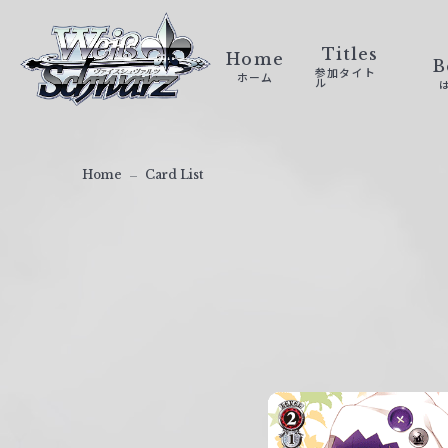
ヴ
ァ
Titles
Home
B
参加タイト
ホーム
イ
ル
ス
シ
ュ
Home
Card List
ヴ
ァ
ル
ツ
｜
W
e
i
ß
S