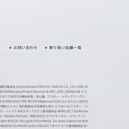
お問い合わせ
取り扱い店舗一覧
い魔製作委員会
©なのはStrikerS PROJECT
©ATLUS CO.,LTD.1996,20
©2009 Nitroplus/Project Phantom
©2007,2008,2009谷川流･いと
CT-INDEX
©鎌池和馬／冬川基／アスキー・メディアワークス／
京
©1999-2010 TYPE-MOON
©Bushiroad illust:たにはらなつき(EDE
『灼眼のシャナ』製作委員会
©高橋弥七郎/いとうのいぢ/アスキー・メ
クス・シャフト
©ギルティクラウン製作委員会
©PROJECT DD ©Index
lex・Madoka Partners・MBS
©2012 ヤマグチノボル・メディアファ
ject
©SEGA / ©Crypton Future Media, Inc. www.crypton.net Illust
NANOHA The MOVIE 2nd A's PROJECT
©サイコパス製作委員会
©I