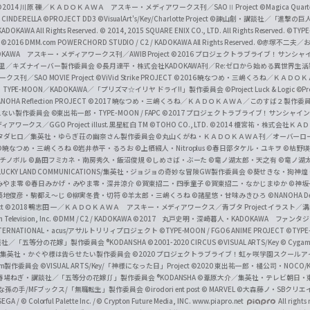
a
©2014 川原 礫／ＫＡＤＯＫＡＷＡ アスキー・メディアワークス刊／SAOⅡ Project
©Magica Quart
CINDERELLA ©PROJECT DD3
©VisualArt's/Key/Charlotte Project
©諫山創・講談社／「進撃の巨
l
DOKAWA All Rights Reserved.
© 2014, 2015 SQUARE ENIX CO., LTD. All Rights Reserved.
©TYPE
会
©2016 DMM.com POWERCHORD STUDIO / C2 / KADOKAWA All Rights Reserved.
©赤塚不二夫／
C
DOKAWA アスキー・メディアワークス刊／AWIB Project
©2016 プロジェクトラブライブ！サンシャイ
h
田麿里／キズナイーバー製作委員会
©長月達平・株式会社KADOKAWA刊／Re:ゼロから始める異世界生
／SAO MOVIE Project
©ViVid Strike PROJECT ©2016 暁なつめ・三嶋くろね／Ｋ
a
・TYPE-MOON／KADOKAWA／「プリズマ☆イリヤ ドライ!!」製作委員会
©Project Luck & Logic
©P
NOHA Reflection PROJECT
©2017 暁なつめ・三嶋くろね／ＫＡＤＯＫＡＷＡ／このすば２製作委
n
冴えない製作委員会
©東出祐一郎・TYPE-MOON / FAPC
©2017 プロジェクトラブライブ！サンシャイン!
n
クス／GGO Project illust.黒星紅白
TM ©TOHO CO., LTD.
©2014 榎宮祐・株式会社Ｋ
タダヒロ／集英社・ゆらぎ荘の幽奈さん製作委員会
©丸山くがね・ＫＡＤＯＫＡＷＡ刊／オーバーロ
e
©暁なつめ・三嶋くろね
©岩井恭平・るろお
©上栖綴人・Nitroplus
©春日部タケル・ユキヲ
©枯野瑛
グチノボル
©島田フミカネ・南房秀久・飯沼俊規
©しめさば・ぶーた
©竜ノ湖太郎・天之有
©竜ノ湖
l
LUCKY LAND COMMUNICATIONS/集英社・ジョジョの奇妙な冒険GW製作委員会
©葵せきな・狗神煌
みやま零 ©春日みかげ・みやま零・深井涼介
©賀東招二・四季童子
©賀東招二・なかじまゆか
©神坂
築地俊彦・駒都え～じ
©柳実冬貴・切符
©羊太郎・三嶋くろね
©諸星悠・甘味みきひろ
©NANOHA De
t
©2018 鴨志田 一／ＫＡＤＯＫＡＷＡ アスキー・メディアワークス／青ブタ Project イラスト／
Television, Inc.
©DMM / C2 / KADOKAWA
©2017 丸戸史明・深崎暮人・KADOKAWA ファン
INTERNATIONAL・acus/アサルトリリィプロジェクト
©TYPE-MOON / FGO6 ANIME PROJECT
©TYPE
社／「五等分の花嫁」製作委員会 ®KODANSHA
©2001-2020 CIRCUS
©VISUAL ARTS/Key
© Cygame
／集英社・かぐや様は告らせたい製作委員会
©2020 プロジェクトラブライブ！虹ヶ咲学園スクール
asm製作委員会
©VISUAL ARTS/Key/「神様になった日」Project
©2020 東出祐一郎・橘公司・NOCO
春場ねぎ・講談社／「五等分の花嫁∬」製作委員会 ®KODANSHA
©葦原大介／集英社・テレビ朝日・
な孫の手/MFブックス/「無職転生」製作委員会
©irodori ent post
© MARVEL
©大森藤ノ・SBクリエ
EGA / © Colorful Palette Inc. / © Crypton Future Media, INC. www.piapro.net
All rights