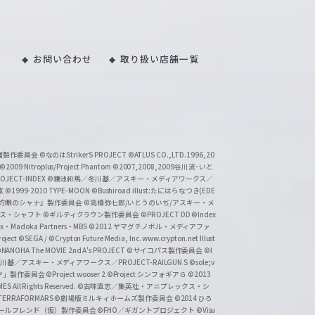
お問い合わせ
取り扱い店舗一覧
い魔製作委員会
©なのはStrikerS PROJECT
©ATLUS CO.,LTD.1996,20
©2009 Nitroplus/Project Phantom
©2007,2008,2009谷川流･いと
CT-INDEX
©鎌池和馬／冬川基／アスキー・メディアワークス／
京
©1999-2010 TYPE-MOON
©Bushiroad illust:たにはらなつき(EDE
『灼眼のシャナ』製作委員会
©高橋弥七郎/いとうのいぢ/アスキー・メ
クス・シャフト
©ギルティクラウン製作委員会
©PROJECT DD ©Index
lex・Madoka Partners・MBS
©2012 ヤマグチノボル・メディアファ
ject
©SEGA / ©Crypton Future Media, Inc. www.crypton.net Illust
NANOHA The MOVIE 2nd A's PROJECT
©サイコパス製作委員会
©I
基／アスキー・メディアワークス／PROJECT-RAILGUN S
©sole;v
リヤ」製作委員会
©Project wooser 2
©Project シンフォギアＧ
©2013
 All Rights Reserved.
©古味直志／集英社・アニプレックス・シ
ERRAFORMARS
©劇場版ミルキィホームズ製作委員会
©2014 ひろ
nc. /ガールフレンド（仮）製作委員会
©FHO／ギガントプロジェクト
©Visu