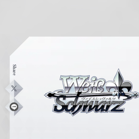
Share
ヴ
ァ
イ
X
ス
シ
L
i
ュ
n
e
ヴ
ァ