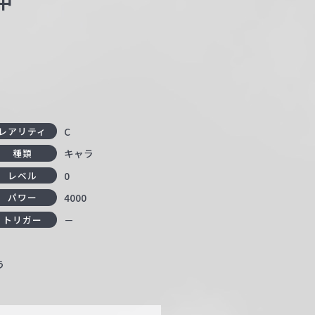
中
C
レアリティ
キャラ
種類
0
レベル
4000
パワー
－
トリガー
う