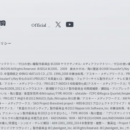
Official
X
Y
o
ポリシー
u
T
u
ィアファクトリー／ゼロの使い魔製作委員会
©2008 ヤマグチノボル･メディアファクトリー／ゼロの使
b
MOON All Rights Reserved.
©SEGA
©2005、2009 美水かがみ／角川書店
©2008 VisualArt's/Key
ED.
©窪岡俊之
©BNGI
©ATLUS CO.,LTD. 1996,2008
©鎌池和馬／アスキー・メディアワークス／PROJE
e
sualart's/Key
©なのはA's PROJECT
©真島ヒロ／講談社・フェアリーテイル製作ギルド・テレビ東
／アスキー・メディアワークス／PROJECT-INDEX II
©高橋弥七郎/アスキー・メディアワークス/
O
/Key
©2009,2011 ビックウエスト／劇場版マクロスＦ製作委員会
©西尾維新／講談社・アニプレッ
f
いいち・角川書店／東雲研究所
©Nitroplus/TYPE-MOON・ufotable・FZPC
©Magica Quartet/Anip
I／PROJECT iM@S
©2012 MAGES./5pb./Nitroplus
©川原 礫／アスキー・メディアワークス／AW Pro
f
ー・メディアワークス／SAO Project
©vividred project・MBS ©2013 プロジェクトラブライブ！
©
i
オケアノス／「翠星のガルガンティア」製作委員会
©2013 Nippon Ichi Software, Inc.
©鎌池和馬／冬川
イバー2」アニメーション製作委員会
©2013 ひろやまひろし・TYPE-MOON・角川書店／「プリズマ☆イ
c
ずき／キルラキル製作委員会
©橙乃ままれ・KADOKAWA／NHK・NEP
©2014 DMM.com/KADOKAWA GAMES
井儀人/双葉社・シンエイ・テレビ朝日・ADK 2001,2002,2014
©貴家悠・橘賢一／集英社・Project T
i
リズマ☆イリヤ ツヴァイ！」製作委員会
©CyberAgent, Inc. All Rights Reserved.
©CyberAgent, I