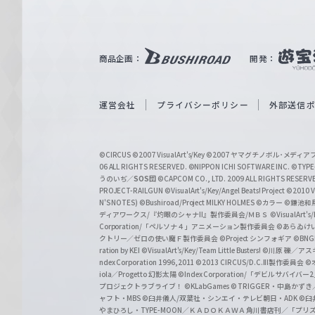
ル
ツ
｜
商品企画：
開発：
W
e
i
運営会社
プライバシーポリシー
外部送信
ß
S
©CIRCUS
©2007 VisualArt's/Key
©2007 ヤマグチノボル･メデ
c
06 ALL RIGHTS RESERVED.
©NIPPON ICHI SOFTWARE INC. ©TYPE-
うのいぢ／
SOS団
©CAPCOM CO., LTD. 2009 ALL RIGHTS RESERV
h
PROJECT-RAILGUN
©VisualArt's/Key/Angel Beats! Project
©2010 Vi
w
N'S NOTES)
©Bushiroad/Project MILKY HOLMES
©カラー
©鎌池和馬
ディアワークス/『灼眼のシャナII』製作委員会/ＭＢＳ
©VisualArt's
a
Corporation/「ペルソナ４」アニメーション製作委員会
©あらゐけ
クトリー／ゼロの使い魔Ｆ製作委員会
©Project シンフォギア
©BNG
r
ration by KEI
©VisualArt's/Key/Team Little Busters!
©川原 礫／アスキ
z
ndex Corporation 1996,2011
©2013 CIRCUS/D.C.III製作委員会
©
iola／Progetto 幻影太陽
©Index Corporation/「デビルサバ
プロジェクトラブライブ！
©KLabGames
© TRIGGER・中島か
ャフト・MBS
©臼井儀人/双葉社・シンエイ・テレビ朝日・ADK
©臼
やまひろし・TYPE-MOON／ＫＡＤＯＫＡＷＡ 角川書店刊／「プ