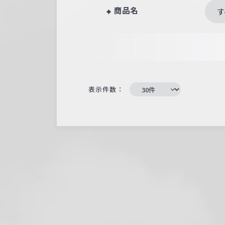
商品名
す
表示件数：