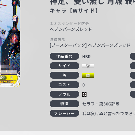
禅定、憂い無し 月城 最
キャラ【Wサイド】
ネオスタンダード区分
ヘブンバーンズレッド
収録商品
[ブースターパック] ヘブンバーンズレッド
HBR
作品番号
サイド
色
0
コスト
ソウル
セラフ・第30G部隊
特徴
我は負けぬと言ったであろ
フレーバー