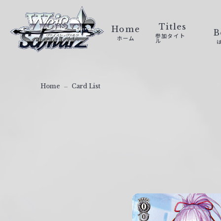
ヴ
ァ
Titles
Home
B
参加タイト
ホーム
イ
ル
ス
シ
ュ
Home
Card List
ヴ
ァ
ル
ツ
｜
W
e
i
ß
S