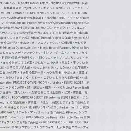
et／Aniplex・Madoka Movie Project Rebellion
©矢吹健太朗・長谷
人」製作委員会
©Project シンフォギアＧＸ
©2015 プロジェクトラブ
-MOON・ufotable・FSNPC
©2015 ひろやまひろし・TYPE-MOON
おそ松さん製作委員会
©高橋留美子・小学館／NHK・NEP・ShoPro
©
ン!!
©BanG Dream! Project
©VisualArt's/Key/Rewrite Project
©ATL
活製作委員会
©&™Lucasfilm Ltd.
©SEGA／チェンクロ・フィルムパー
ＡＤＯＫＡＷＡ／このすば製作委員会
©ミルキィFFPN製作委員会
© Pokelab
roject シンフォギアAXZ
©BanG Dream! Project
©Craft Egg Inc.
©SE
員会
©GAINAX・中島かずき／アニプレックス・KONAMI・テレビ東
!
©Magica Quartet/Aniplex・Magia Record Partners
©Project Rev
ＡＤＯＫＡＷＡ メディアファクトリー刊／ノーゲーム・ノーライフ全権
ード2製作委員会
©蝸牛くも・SBクリエイティブ／ゴブリンスレイヤ
・ｕｅ ©気がつけば毛玉・かにビーム
©久慈マサムネ・平つくね
©
太郎・焦茶
©竜ノ湖太郎・ももこ
©谷川流・いとうのいぢ
©月夜涙・
©あざの耕平・すみ兵 ©石踏一榮・みやま零
©井中だちま・飯田ぽ
一・あらいずみるい
©木村心一・こぶいち むりりん
©榊一郎・なま
tonation PROJECT
©TYPE-MOON・ufotable・FSNPC
©2017 川原
溝口ケージ
©CLAMP・ST／講談社・NEP・NHK
©Project Revue Starli
タジア文庫刊／冴えない♭な製作委員会
©川上泰樹・伏瀬・講談社／転
-MOON / FGO7 ANIME PROJECT
©Frontwing
©2013 橘公司・つな
s, Inc.
© 宮島礼吏・講談社／「彼女、お借りします」製作委員会
©
アイドル同好会
©SUNRISE ©BANDAI NAMCO Entertainment Inc.
©20
/KADOKAWA/「デート・ア・バレット」製作委員会
©Project シンフ
東映アニメーション
©VANGUARD overDress Character Design ©20
イティブ/ダンまち4製作委員会
© 2016 COVER Corp.
©D_CIDE TRA
 reserved.
©2022 プロジェクトラブライブ！虹ヶ咲学園スクールアイ