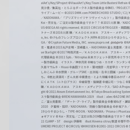
alArt's/Key/SProject
©VisualArt's/Key/Team Little Busters! Refrain
見沙貴／集英社・とらぶるダークネス製作委員会
©BNEI／PROJECT 
ライブ！ムービー
©2015 DMM.com POWERCHORD STUDIO / C2 / KA
／KADOKAWA／「プリズマ☆イリヤ ツヴァイ ヘルツ！」製作委員
Koi・芳文社／ご注文は製作委員会ですか？？
©2015 川原 礫／KA
US ©SEGA All rights reserved.
©2015 CIRCUS
©TRIGGER・岡
トナーズ
©2016 川原 礫／ＫＡＤＯＫＡＷＡ アスキー・メディアワークス刊
o, Inc. ©けものフレンズプロジェクト/KFPA
©2016 ひろやまひろし
GA／ ©Crypton Future Media, INC. www.piapro.net
©NA
京・電通
©2015丸戸史明・深崎暮人・KADOKAWA 富士見書房／
ue Starlight
©2017 時雨沢恵一／ＫＡＤＯＫＡＷＡ アスキー・メディアワー
代理委員会
©2011 5pb.／Nitroplus 未来ガジェット研究所
©ミウラ
ー製作委員会 イラスト／神奈月昇
©暁なつめ・カカオ・ランタン
久慈マサムネ・Hisasi
©島田フミカネ・築地俊彦・月並甲介・ヤマ
しおこんぶ
©水野良・グループSNE・出渕裕・左
©三田誠・pako
©
ち。
©恵比須清司・ぎん太郎
©鏡貴也・とよた瑣織
©春日みかげ・
にくＡＴＫ（ニトロプラス）
©細音啓・猫鍋蒼
©橘公司・つなこ
©
礫／ＫＡＤＯＫＡＷＡ アスキー・メディアワークス／SAO-A Projec
ght
© 2021 Ateam Entertainment Inc.
©Tokyo Broadcasting System 
スラ製作委員会 ©REKI KAWAHARA 2019 illust：abec
©AZONE 
こ／富士見書房／「デート･ア･ライブ」製作委員会
©春場ねぎ・講談
2020 夕蜜柑・狐印／KADOKAWA／防振り製作委員会
©赤坂アカ
19 ひろやまひろし・TYPE-MOON／KADOKAWA／Prisma☆Phant
ォギアＸＶ
© Koi・芳文社／ご注文はBLOOM製作委員会ですか？
©
21 CLAMP・ST design:伊藤彰 illust:Kinema citrus/獣道
©理不尽
UMEREI PROJECT
©CIRCUS/ ©HIKOSEN
©2001-2021 CIRCUS
© S