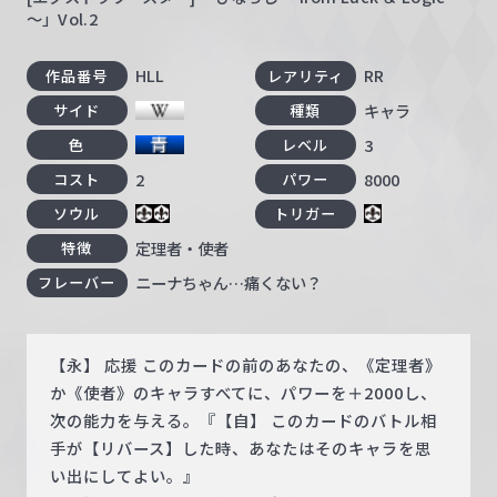
～」Vol.2
HLL
RR
作品番号
レアリティ
キャラ
サイド
種類
3
色
レベル
2
8000
コスト
パワー
ソウル
トリガー
定理者・使者
特徴
ニーナちゃん…痛くない？
フレーバー
【永】 応援 このカードの前のあなたの、《定理者》
か《使者》のキャラすべてに、パワーを＋2000し、
次の能力を与える。『【自】 このカードのバトル相
手が【リバース】した時、あなたはそのキャラを思
い出にしてよい。』