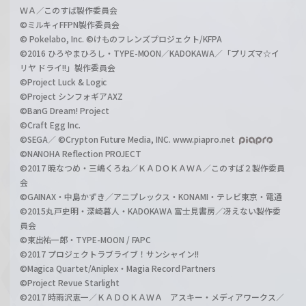
ＷＡ／このすば製作委員会
©ミルキィFFPN製作委員会
© Pokelabo, Inc. ©けものフレンズプロジェクト/KFPA
©2016 ひろやまひろし・TYPE-MOON／KADOKAWA／「プリズマ☆イ
リヤ ドライ!!」製作委員会
©Project Luck & Logic
©Project シンフォギアAXZ
©BanG Dream! Project
©Craft Egg Inc.
©SEGA／ ©Crypton Future Media, INC. www.piapro.net
©NANOHA Reflection PROJECT
©2017 暁なつめ・三嶋くろね／ＫＡＤＯＫＡＷＡ／このすば２製作委員
会
©GAINAX・中島かずき／アニプレックス・KONAMI・テレビ東京・電通
©2015丸戸史明・深崎暮人・KADOKAWA 富士見書房／冴えない製作委
員会
©東出祐一郎・TYPE-MOON / FAPC
©2017 プロジェクトラブライブ！サンシャイン!!
©Magica Quartet/Aniplex・Magia Record Partners
©Project Revue Starlight
©2017 時雨沢恵一／ＫＡＤＯＫＡＷＡ アスキー・メディアワークス／