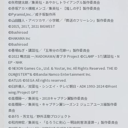
©矢吹健太朗／集英社・あやかしトライアングル製作委員会
©赤坂アカ×横槍メンゴ／集英社・【推しの子】製作委員会
©Pyramid,Inc.／成子坂製作所
©山田鐘人・アベツカサ／小学館／「葬送のフリーレン」製作委員会
©2015, 2017, 2021 BIGWEST
©Bushiroad
©HAKAMA Inc
©Bushiroad
©春場ねぎ・講談社／「五等分の花嫁∽」製作委員会
©2022 鴨志田 一/KADOKAWA/青ブタ Project ©CLAMP・ST/講談社・N
EP・NHK
© NEXON Games Co., Ltd. & Yostar, Inc. All Rights Reserved. THE ID
OLM@STER™& ©Bandai Namco Entertainment Inc.
©ATLUS ©SEGA All rights reserved.
©臼井儀人／双葉社・シンエイ・テレビ朝日・ADK 1993-2024 ©Front
wing/Project GPT
©高橋陽一／集英社・2018キャプテン翼製作委員会
©高橋陽一／集英社・キャプテン翼シーズン２ ジュニアユース編製作委
員会
©あfろ・芳文社／野外活動プロジェクト
©和月伸宏／集英社・「るろうに剣心 －明治剣客浪漫譚－」製作委員会