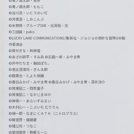
©竜ノ湖太郎・焦茶
©竜ノ湖太郎・ももこ
©谷川流・いとうのいぢ
©月夜涙・しおこんぶ
©水野良・グループSNE・出渕裕・左
©三田誠・pako
©LUCKY LAND COMMUNICATIONS/集英社・ジョジョの奇妙な冒険GW製
作委員会
©葵せきな・狗神煌
©あざの耕平・すみ兵 ©石踏一榮・みやま零
©井中だちま・飯田ぽち。
©恵比須清司・ぎん太郎
©鏡貴也・とよた瑣織
©春日みかげ・みやま零 ©春日みかげ・みやま零・深井涼介
©賀東招二・四季童子
©賀東招二・なかじまゆか
©神坂一・あらいずみるい
©木村心一・こぶいち むりりん
©榊一郎・なまにくＡＴＫ（ニトロプラス）
©細音啓・猫鍋蒼
©橘公司・つなこ
©築地俊彦・駒都え～じ