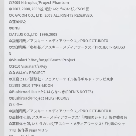
©2009 Nitroplus/Project Phantom
l
©2007,2008,2009谷川流･いとうのいぢ／
SOS団
©CAPCOM CO., LTD. 2009 ALL RIGHTS RESERVED.
©窪岡俊之
©BNGI
©ATLUS CO.,LTD. 1996,2008
©鎌池和馬／アスキー・メディアワークス／PROJECT-INDEX
©鎌池和馬／冬川基／アスキー・メディアワークス／PROJECT-RAILGU
N
©VisualArt's/Key/Angel Beats! Project
©2010 Visualart's/Key
©なのはA's PROJECT
©真島ヒロ／講談社・フェアリーテイル製作ギルド・テレビ東京
©1999-2010 TYPE-MOON
©Bushiroad illust:たにはらなつき(EDEN'S NOTES)
©Bushiroad/Project MILKY HOLMES
©カラー
©鎌池和馬／アスキー・メディアワークス／PROJECT-INDEX II
©高橋弥七郎/アスキー・メディアワークス/『灼眼のシャナ』製作委員会
©高橋弥七郎/いとうのいぢ/アスキー・メディアワークス/『灼眼のシャ
ナII』製作委員会/ＭＢＳ