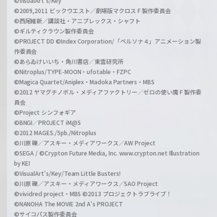
©VisualArt's/Key
©2009,2011 ビックウエスト／劇場版マクロスＦ製作委員会
©西尾維新／講談社・アニプレックス・シャフト
©ギルティクラウン製作委員会
©PROJECT DD ©Index Corporation/「ペルソナ４」アニメーション製
作委員会
©あらゐけいいち・角川書店／東雲研究所
©Nitroplus/TYPE-MOON・ufotable・FZPC
©Magica Quartet/Aniplex・Madoka Partners・MBS
©2012 ヤマグチノボル・メディアファクトリー／ゼロの使い魔Ｆ製作委
員会
©Project シンフォギア
©BNGI／PROJECT iM@S
©2012 MAGES./5pb./Nitroplus
©川原 礫／アスキー・メディアワークス／AW Project
©SEGA / ©Crypton Future Media, Inc. www.crypton.net Illustration
by KEI
©VisualArt's/Key/Team Little Busters!
©川原 礫／アスキー・メディアワークス／SAO Project
©vividred project・MBS ©2013 プロジェクトラブライブ！
©NANOHA The MOVIE 2nd A's PROJECT
©サイコパス製作委員会