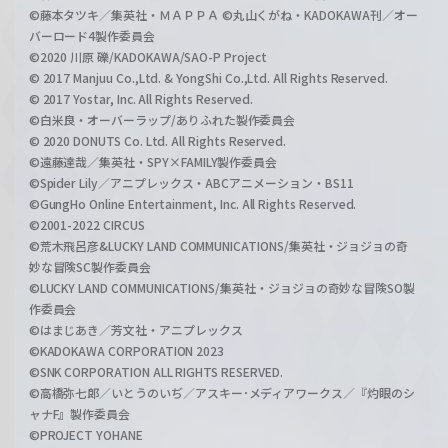
©藤本タツキ／集英社・ＭＡＰＰＡ ©丸山くがね・KADOKAWA刊／オー
バーロード4製作委員会
©2020 川原 礫/KADOKAWA/SAO-P Project
© 2017 Manjuu Co.,Ltd. & YongShi Co.,Ltd. All Rights Reserved.
© 2017 Yostar, Inc. All Rights Reserved.
©白米良・オーバーラップ/ありふれた製作委員会
© 2020 DONUTS Co. Ltd. All Rights Reserved.
©遠藤達哉／集英社・SPY×FAMILY製作委員会
©Spider Lily／アニプレックス・ABCアニメーション・BS11
©GungHo Online Entertainment, Inc. All Rights Reserved.
©2001-2022 CIRCUS
©荒木飛呂彦&LUCKY LAND COMMUNICATIONS/集英社・ジョジョの奇
妙な冒険SC製作委員会
©LUCKY LAND COMMUNICATIONS/集英社・ジョジョの奇妙な冒険SO製
作委員会
©はまじあき／芳文社・アニプレックス
©KADOKAWA CORPORATION 2023
©SNK CORPORATION ALL RIGHTS RESERVED.
©高橋弥七郎／いとうのいぢ／アスキー･メディアワークス／『灼眼のシ
ャナF』製作委員会
©PROJECT YOHANE