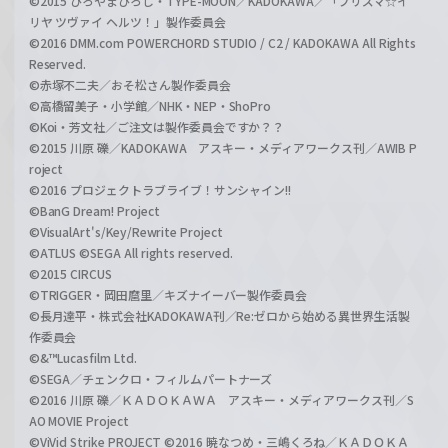
©2015 ひろやまひろし・TYPE-MOON／KADOKAWA／「プリズマ☆イ
リヤ ツヴァイ ヘルツ！」製作委員会
©2016 DMM.com POWERCHORD STUDIO / C2 / KADOKAWA All Rights
Reserved.
©赤塚不二夫／おそ松さん製作委員会
©高橋留美子・小学館／NHK・NEP・ShoPro
©Koi・芳文社／ご注文は製作委員会ですか？？
©2015 川原 礫／KADOKAWA アスキー・メディアワークス刊／AWIB P
roject
©2016 プロジェクトラブライブ！サンシャイン!!
©BanG Dream! Project
©VisualArt's/Key/Rewrite Project
©ATLUS ©SEGA All rights reserved.
©2015 CIRCUS
©TRIGGER・岡田麿里／キズナイーバー製作委員会
©長月達平・株式会社KADOKAWA刊／Re:ゼロから始める異世界生活製
作委員会
©&™Lucasfilm Ltd.
©SEGA／チェンクロ・フィルムパートナーズ
©2016 川原 礫／ＫＡＤＯＫＡＷＡ アスキー・メディアワークス刊／S
AO MOVIE Project
©ViVid Strike PROJECT ©2016 暁なつめ・三嶋くろね／ＫＡＤＯＫＡ