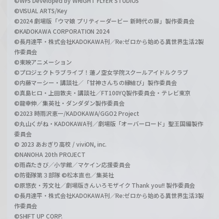
©WFS Developed by WRIGHT FLYER STUDIOS
©VISUAL ARTS/Key
©2024 劇場版「ウマ娘 プリティーダービー 新時代の扉」製作委員会
©KADOKAWA CORPORATION 2024
©長月達平・株式会社KADOKAWA刊／Re:ゼロから始める異世界生活2製
作委員会
©東映アニメーション
©プロジェクトラブライブ！蓮ノ空女学院スクールアイドルクラブ
©内藤マーシー・講談社／「甘神さんちの縁結び」製作委員会
©真島ヒロ・上田敦夫・講談社／FT100YQ製作委員会・テレビ東京
©龍幸伸／集英社・ダンダダン製作委員会
©2023 時雨沢恵一/KADOKAWA/GGO2 Project
©丸山くがね・KADOKAWA刊／劇場版「オーバーロード」聖王国編製作
委員会
© 2023 あおぎり高校 / viviON, inc.
©NANOHA 20th PROJECT
©雨森たきび／小学館／マケイン応援委員会
©防衛隊第３部隊 ©松本直也／集英社
©原悠衣・芳文社／劇場版きんいろモザイク Thank you!! 製作委員会
©長月達平・株式会社KADOKAWA刊／Re:ゼロから始める異世界生活3製
作委員会
©SHIFT UP CORP.