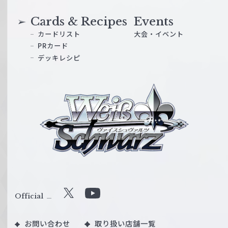
Cards & Recipes
Events
カードリスト
大会・イベント
PRカード
デッキレシピ
ヴ
ァ
イ
ス
シ
ュ
ヴ
ァ
ル
Official
X
Y
ツ
o
｜
お問い合わせ
取り扱い店舗一覧
u