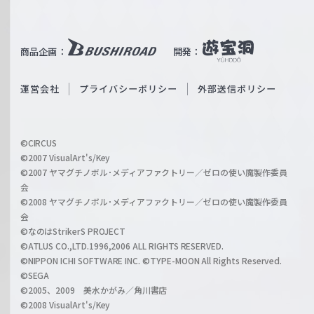
W
T
e
u
i
b
商品企画：
開発：
ß
e
S
O
運営会社
プライバシーポリシー
外部送信ポリシー
c
f
h
f
w
i
a
©CIRCUS
c
©2007 VisualArt's/Key
r
i
©2007 ヤマグチノボル･メディアファクトリー／ゼロの使い魔製作委員
z
会
a
©2008 ヤマグチノボル･メディアファクトリー／ゼロの使い魔製作委員
l
会
C
©なのはStrikerS PROJECT
h
©ATLUS CO.,LTD.1996,2006 ALL RIGHTS RESERVED.
a
©NIPPON ICHI SOFTWARE INC. ©TYPE-MOON All Rights Reserved.
n
©SEGA
©2005、2009 美水かがみ／角川書店
n
©2008 VisualArt's/Key
e