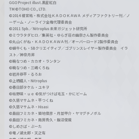
GGO Project illust.黒星紅白
TM ©TOHO CO., LTD.
©2014 榎宮祐・株式会社ＫＡＤＯＫＡＷＡ メディアファクトリー刊／ノ
ーゲーム・ノーライフ全権代理委員会
©2011 5pb.／Nitroplus 未来ガジェット研究所
©ミウラタダヒロ／集英社・ゆらぎ荘の幽奈さん製作委員会
©丸山くがね・ＫＡＤＯＫＡＷＡ刊／オーバーロード2製作委員会
©蝸牛くも・SBクリエイティブ／ゴブリンスレイヤー製作委員会 イラ
スト／神奈月昇
©暁なつめ・カカオ・ランタン
©暁なつめ・三嶋くろね
©岩井恭平・るろお
©上栖綴人・Nitroplus
©春日部タケル・ユキヲ
©枯野瑛・ｕｅ ©気がつけば毛玉・かにビーム
©久慈マサムネ・平つくね
©久慈マサムネ・Hisasi
©島田フミカネ・築地俊彦・月並甲介・ヤマグチノボル
©島田フミカネ・南房秀久・飯沼俊規
©しめさば・ぶーた
©竜ノ湖太郎・天之有