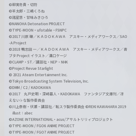
©柳実冬貴・切符
©羊太郎・三嶋くろね
©諸星悠・甘味みきひろ
©NANOHA Detonation PROJECT
©TYPE-MOON・ufotable・FSNPC
©2017 川原 礫／ＫＡＤＯＫＡＷＡ アスキー・メディアワークス／SAO
-A Project
©2018 鴨志田 一／ＫＡＤＯＫＡＷＡ アスキー・メディアワークス／青
ブタ Project イラスト／溝口ケージ
©CLAMP・ST／講談社・NEP・NHK
©Project Revue Starlight
© 2021 Ateam Entertainment Inc.
©Tokyo Broadcasting System Television, Inc.
©DMM / C2 / KADOKAWA
©2017 丸戸史明・深崎暮人・KADOKAWA ファンタジア文庫刊／冴
えない♭な製作委員会
©川上泰樹・伏瀬・講談社／転スラ製作委員会 ©REKI KAWAHARA 2019
illust：abec
©AZONE INTERNATIONAL・acus/アサルトリリィプロジェクト
©TYPE-MOON / FGO6 ANIME PROJECT
©TYPE-MOON / FGO7 ANIME PROJECT