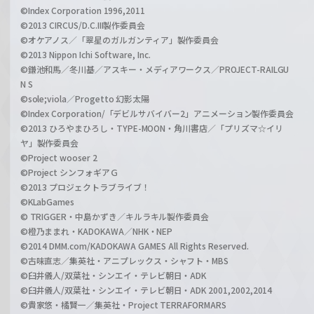
©Index Corporation 1996,2011
©2013 CIRCUS/D.C.III製作委員会
©オケアノス／「翠星のガルガンティア」製作委員会
©2013 Nippon Ichi Software, Inc.
©鎌池和馬／冬川基／アスキー・メディアワークス／PROJECT-RAILGU
N S
©sole;viola／Progetto 幻影太陽
©Index Corporation/「デビルサバイバー2」アニメーション製作委員会
©2013 ひろやまひろし・TYPE-MOON・角川書店／「プリズマ☆イリ
ヤ」製作委員会
©Project wooser 2
©Project シンフォギアＧ
©2013 プロジェクトラブライブ！
©KLabGames
© TRIGGER・中島かずき／キルラキル製作委員会
©橙乃ままれ・KADOKAWA／NHK・NEP
©2014 DMM.com/KADOKAWA GAMES All Rights Reserved.
©古味直志／集英社・アニプレックス・シャフト・MBS
©臼井儀人/双葉社・シンエイ・テレビ朝日・ADK
©臼井儀人/双葉社・シンエイ・テレビ朝日・ADK 2001,2002,2014
©貴家悠・橘賢一／集英社・Project TERRAFORMARS