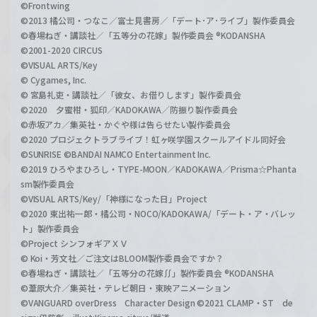
©Frontwing
©2013 橘公司・つなこ／富士見書房／「デート･ア･ライブ」製作委員会
©春場ねぎ・講談社／「五等分の花嫁」製作委員会 ®KODANSHA
©2001-2020 CIRCUS
©VISUAL ARTS/Key
© Cygames, Inc.
© 宮島礼吏・講談社／「彼女、お借りします」製作委員会
©2020 夕蜜柑・狐印／KADOKAWA／防振り製作委員会
©赤坂アカ／集英社・かぐや様は告らせたい製作委員会
©2020 プロジェクトラブライブ！虹ヶ咲学園スクールアイドル同好会
©SUNRISE ©BANDAI NAMCO Entertainment Inc.
©2019 ひろやまひろし・TYPE-MOON／KADOKAWA／Prisma☆Phanta
sm製作委員会
©VISUAL ARTS/Key/「神様になった日」Project
©2020 東出祐一郎・橘公司・NOCO/KADOKAWA/「デート・ア・バレッ
ト」製作委員会
©Project シンフォギアＸＶ
© Koi・芳文社／ご注文はBLOOM製作委員会ですか？
©春場ねぎ・講談社／「五等分の花嫁∬」製作委員会 ®KODANSHA
©葦原大介／集英社・テレビ朝日・東映アニメーション
©VANGUARD overDress Character Design ©2021 CLAMP・ST de