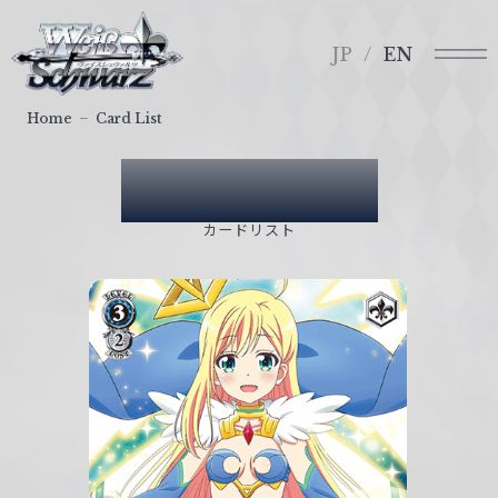
メ
ヴ
ニ
ァ
JP
EN
ュ
イ
ー
ス
Home
Card List
シ
ュ
Card List
ヴ
ァ
カードリスト
ル
ツ
｜
W
e
i
ß
S
c
h