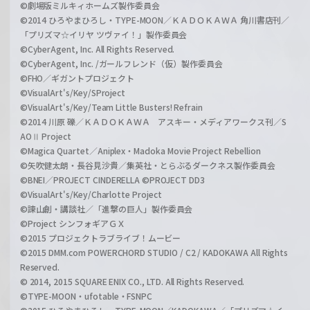
©劇場版ミルキィホームズ製作委員会
©2014 ひろやまひろし・TYPE-MOON／ＫＡＤＯＫＡＷＡ 角川書店刊／
「プリズマ☆イリヤ ツヴァイ！」製作委員会
©CyberAgent, Inc. All Rights Reserved.
©CyberAgent, Inc. /ガールフレンド（仮）製作委員会
©FHO／ギガントプロジェクト
©VisualArt's/Key/SProject
©VisualArt's/Key/Team Little Busters! Refrain
©2014 川原 礫／ＫＡＤＯＫＡＷＡ アスキー・メディアワークス刊／S
AOⅡ Project
©Magica Quartet／Aniplex・Madoka Movie Project Rebellion
©矢吹健太朗・長谷見沙貴／集英社・とらぶるダークネス製作委員会
©BNEI／PROJECT CINDERELLA ©PROJECT DD3
©VisualArt's/Key/Charlotte Project
©諫山創・講談社／「進撃の巨人」製作委員会
©Project シンフォギアＧＸ
©2015 プロジェクトラブライブ！ムービー
©2015 DMM.com POWERCHORD STUDIO / C2 / KADOKAWA All Rights
Reserved.
© 2014, 2015 SQUARE ENIX CO., LTD. All Rights Reserved.
©TYPE-MOON・ufotable・FSNPC