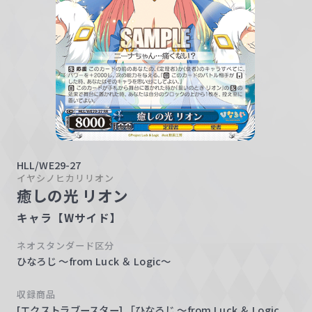
w
a
r
z
HLL/WE29-27
イヤシノヒカリリオン
癒しの光 リオン
キャラ【Wサイド】
ネオスタンダード区分
ひなろじ ～from Luck ＆ Logic～
収録商品
[エクストラブースター] 「ひなろじ ～from Luck ＆ Logic