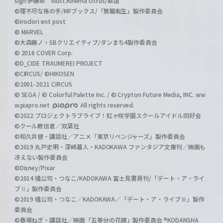
sign:伊藤彰 illust:Kinema citrus/獣道
©理不尽な孫の手/MFブックス/「無職転生」製作委員会
©irodori ent post
© MARVEL
©大森藤ノ・SBクリエイティブ/ダンまち4製作委員会
© 2016 COVER Corp.
©D_CIDE TRAUMEREI PROJECT
©CIRCUS/ ©HIKOSEN
©2001-2021 CIRCUS
© SEGA / © Colorful Palette Inc. / © Crypton Future Media, INC. ww
w.piapro.net
All rights reserved.
©2022 プロジェクトラブライブ！虹ヶ咲学園スクールアイドル同好会
©クール教信者／双葉社
©和久井健・講談社／アニメ「東京リベンジャーズ」製作委員会
©2019 丸戸史明・深崎暮人・KADOKAWA ファンタジア文庫刊／映画も
冴えない製作委員会
©Disney/Pixar
©2014 橘公司・つなこ/KADOKAWA 富士見書房刊/「デート・ア・ライ
ブⅡ」製作委員会
©2019 橘公司・つなこ／KADOKAWA／「デート・ア・ライブⅢ」製作
委員会
©春場ねぎ・講談社／映画「五等分の花嫁」製作委員会 ®KODANSHA