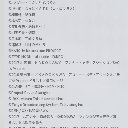
©木村心一・こぶいち むりりん
©榊一郎・なまにくＡＴＫ（ニトロプラス）
©細音啓・猫鍋蒼
©橘公司・つなこ
©築地俊彦・駒都え～じ
©柳実冬貴・切符
©羊太郎・三嶋くろね
©諸星悠・甘味みきひろ
©NANOHA Detonation PROJECT
©TYPE-MOON・ufotable・FSNPC
©2017 川原 礫／ＫＡＤＯＫＡＷＡ アスキー・メディアワークス／SAO
-A Project
©2018 鴨志田 一／ＫＡＤＯＫＡＷＡ アスキー・メディアワークス／青
ブタ Project イラスト／溝口ケージ
©CLAMP・ST／講談社・NEP・NHK
©Project Revue Starlight
© 2021 Ateam Entertainment Inc.
©Tokyo Broadcasting System Television, Inc.
©DMM / C2 / KADOKAWA
©2017 丸戸史明・深崎暮人・KADOKAWA ファンタジア文庫刊／冴
えない♭な製作委員会