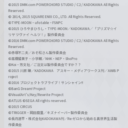
©2015 DMM.com POWERCHORD STUDIO / C2 / KADOKAWA All Rights
Reserved.
© 2014, 2015 SQUARE ENIX CO., LTD. All Rights Reserved.
©TYPE-MOON・ufotable・FSNPC
©2015 ひろやまひろし・TYPE-MOON／KADOKAWA／「プリズマ☆イ
リヤ ツヴァイ ヘルツ！」製作委員会
©2016 DMM.com POWERCHORD STUDIO / C2 / KADOKAWA All Rights
Reserved.
©赤塚不二夫／おそ松さん製作委員会
©高橋留美子・小学館／NHK・NEP・ShoPro
©Koi・芳文社／ご注文は製作委員会ですか？？
©2015 川原 礫／KADOKAWA アスキー・メディアワークス刊／AWIB P
roject
©2016 プロジェクトラブライブ！サンシャイン!!
©BanG Dream! Project
©VisualArt's/Key/Rewrite Project
©ATLUS ©SEGA All rights reserved.
©2015 CIRCUS
©TRIGGER・岡田麿里／キズナイーバー製作委員会
©長月達平・株式会社KADOKAWA刊／Re:ゼロから始める異世界生活製
作委員会