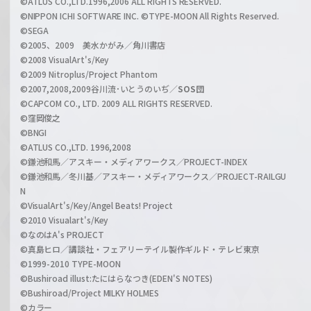
©ATLUS CO.,LTD.1996,2006 ALL RIGHTS RESERVED.
a
©NIPPON ICHI SOFTWARE INC. ©TYPE-MOON All Rights Reserved.
n
©SEGA
©2005、2009 美水かがみ／角川書店
n
©2008 VisualArt's/Key
e
©2009 Nitroplus/Project Phantom
l
©2007,2008,2009谷川流･いとうのいぢ／
SOS団
©CAPCOM CO., LTD. 2009 ALL RIGHTS RESERVED.
©窪岡俊之
©BNGI
©ATLUS CO.,LTD. 1996,2008
©鎌池和馬／アスキー・メディアワークス／PROJECT-INDEX
©鎌池和馬／冬川基／アスキー・メディアワークス／PROJECT-RAILGU
N
©VisualArt's/Key/Angel Beats! Project
©2010 Visualart's/Key
©なのはA's PROJECT
©真島ヒロ／講談社・フェアリーテイル製作ギルド・テレビ東京
©1999-2010 TYPE-MOON
©Bushiroad illust:たにはらなつき(EDEN'S NOTES)
©Bushiroad/Project MILKY HOLMES
©カラー