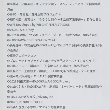
©高橋陽一／集英社・キャプテン翼シーズン２ ジュニアユース編製作委
員会
©あfろ・芳文社／野外活動プロジェクト
©和月伸宏／集英社・「るろうに剣心 －明治剣客浪漫譚－」製作委員会
©WFS Developed by WRIGHT FLYER STUDIOS
©VISUAL ARTS/Key
©2024 劇場版「ウマ娘 プリティーダービー 新時代の扉」製作委員会
©KADOKAWA CORPORATION 2024
©長月達平・株式会社KADOKAWA刊／Re:ゼロから始める異世界生活2製
作委員会
©東映アニメーション
©プロジェクトラブライブ！蓮ノ空女学院スクールアイドルクラブ
©内藤マーシー・講談社／「甘神さんちの縁結び」製作委員会
©真島ヒロ・上田敦夫・講談社／FT100YQ製作委員会・テレビ東京
©龍幸伸／集英社・ダンダダン製作委員会
©2023 時雨沢恵一/KADOKAWA/GGO2 Project
©丸山くがね・KADOKAWA刊／劇場版「オーバーロード」聖王国編製作
委員会
© 2023 あおぎり高校 / viviON, inc.
©NANOHA 20th PROJECT
©雨森たきび／小学館／マケイン応援委員会