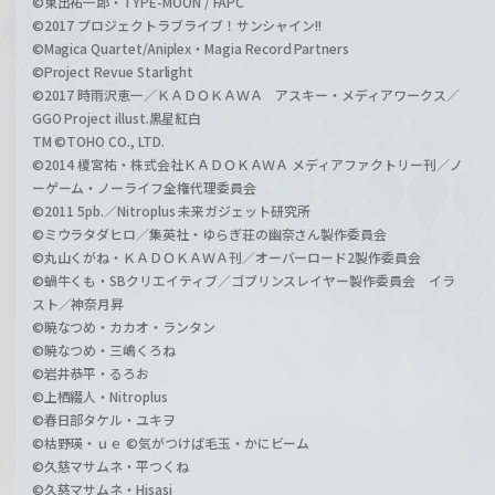
©東出祐一郎・TYPE-MOON / FAPC
©2017 プロジェクトラブライブ！サンシャイン!!
©Magica Quartet/Aniplex・Magia Record Partners
©Project Revue Starlight
©2017 時雨沢恵一／ＫＡＤＯＫＡＷＡ アスキー・メディアワークス／
GGO Project illust.黒星紅白
TM ©TOHO CO., LTD.
©2014 榎宮祐・株式会社ＫＡＤＯＫＡＷＡ メディアファクトリー刊／ノ
ーゲーム・ノーライフ全権代理委員会
©2011 5pb.／Nitroplus 未来ガジェット研究所
©ミウラタダヒロ／集英社・ゆらぎ荘の幽奈さん製作委員会
©丸山くがね・ＫＡＤＯＫＡＷＡ刊／オーバーロード2製作委員会
©蝸牛くも・SBクリエイティブ／ゴブリンスレイヤー製作委員会 イラ
スト／神奈月昇
©暁なつめ・カカオ・ランタン
©暁なつめ・三嶋くろね
©岩井恭平・るろお
©上栖綴人・Nitroplus
©春日部タケル・ユキヲ
©枯野瑛・ｕｅ ©気がつけば毛玉・かにビーム
©久慈マサムネ・平つくね
©久慈マサムネ・Hisasi