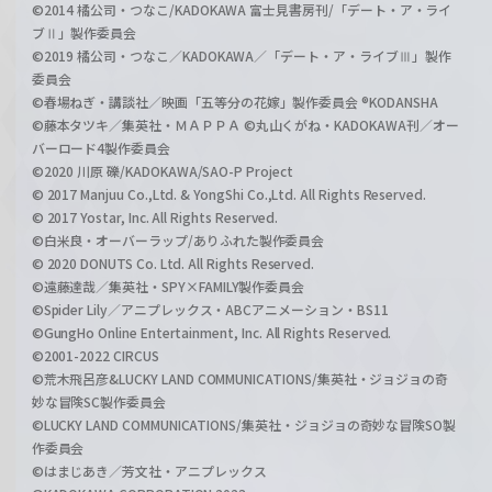
©2014 橘公司・つなこ/KADOKAWA 富士見書房刊/「デート・ア・ライ
ブⅡ」製作委員会
©2019 橘公司・つなこ／KADOKAWA／「デート・ア・ライブⅢ」製作
委員会
©春場ねぎ・講談社／映画「五等分の花嫁」製作委員会 ®KODANSHA
©藤本タツキ／集英社・ＭＡＰＰＡ ©丸山くがね・KADOKAWA刊／オー
バーロード4製作委員会
©2020 川原 礫/KADOKAWA/SAO-P Project
© 2017 Manjuu Co.,Ltd. & YongShi Co.,Ltd. All Rights Reserved.
© 2017 Yostar, Inc. All Rights Reserved.
©白米良・オーバーラップ/ありふれた製作委員会
© 2020 DONUTS Co. Ltd. All Rights Reserved.
©遠藤達哉／集英社・SPY×FAMILY製作委員会
©Spider Lily／アニプレックス・ABCアニメーション・BS11
©GungHo Online Entertainment, Inc. All Rights Reserved.
©2001-2022 CIRCUS
©荒木飛呂彦&LUCKY LAND COMMUNICATIONS/集英社・ジョジョの奇
妙な冒険SC製作委員会
©LUCKY LAND COMMUNICATIONS/集英社・ジョジョの奇妙な冒険SO製
作委員会
©はまじあき／芳文社・アニプレックス