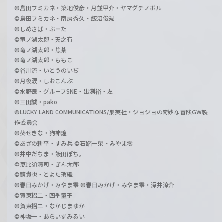
©島田フミカネ・築地俊彦・月並甲介・ヤマグチノボル
©島田フミカネ・南房秀久・飯沼俊規
©しめさば・ぶーた
©竜ノ湖太郎・天之有
©竜ノ湖太郎・焦茶
©竜ノ湖太郎・ももこ
©谷川流・いとうのいぢ
©月夜涙・しおこんぶ
©水野良・グループSNE・出渕裕・左
©三田誠・pako
©LUCKY LAND COMMUNICATIONS/集英社・ジョジョの奇妙な冒険GW製
作委員会
©葵せきな・狗神煌
©あざの耕平・すみ兵 ©石踏一榮・みやま零
©井中だちま・飯田ぽち。
©恵比須清司・ぎん太郎
©鏡貴也・とよた瑣織
©春日みかげ・みやま零 ©春日みかげ・みやま零・深井涼介
©賀東招二・四季童子
©賀東招二・なかじまゆか
©神坂一・あらいずみるい