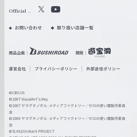
ァ
ル
Official
X
Y
ツ
o
｜
お問い合わせ
取り扱い店舗一覧
u
W
T
e
u
i
b
商品企画：
開発：
ß
e
S
O
運営会社
プライバシーポリシー
外部送信ポリシー
c
f
h
f
w
i
a
©CIRCUS
c
©2007 VisualArt's/Key
r
i
©2007 ヤマグチノボル･メディアファクトリー／ゼロの使い魔製作委員
z
会
a
©2008 ヤマグチノボル･メディアファクトリー／ゼロの使い魔製作委員
l
会
C
©なのはStrikerS PROJECT
h