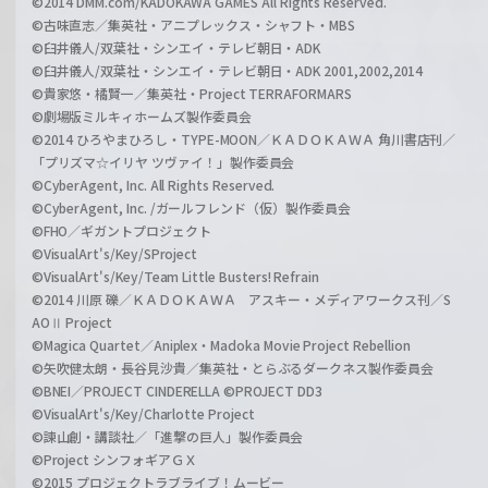
©2014 DMM.com/KADOKAWA GAMES All Rights Reserved.
©古味直志／集英社・アニプレックス・シャフト・MBS
©臼井儀人/双葉社・シンエイ・テレビ朝日・ADK
©臼井儀人/双葉社・シンエイ・テレビ朝日・ADK 2001,2002,2014
©貴家悠・橘賢一／集英社・Project TERRAFORMARS
©劇場版ミルキィホームズ製作委員会
©2014 ひろやまひろし・TYPE-MOON／ＫＡＤＯＫＡＷＡ 角川書店刊／
「プリズマ☆イリヤ ツヴァイ！」製作委員会
©CyberAgent, Inc. All Rights Reserved.
©CyberAgent, Inc. /ガールフレンド（仮）製作委員会
©FHO／ギガントプロジェクト
©VisualArt's/Key/SProject
©VisualArt's/Key/Team Little Busters! Refrain
©2014 川原 礫／ＫＡＤＯＫＡＷＡ アスキー・メディアワークス刊／S
AOⅡ Project
©Magica Quartet／Aniplex・Madoka Movie Project Rebellion
©矢吹健太朗・長谷見沙貴／集英社・とらぶるダークネス製作委員会
©BNEI／PROJECT CINDERELLA ©PROJECT DD3
©VisualArt's/Key/Charlotte Project
©諫山創・講談社／「進撃の巨人」製作委員会
©Project シンフォギアＧＸ
©2015 プロジェクトラブライブ！ムービー