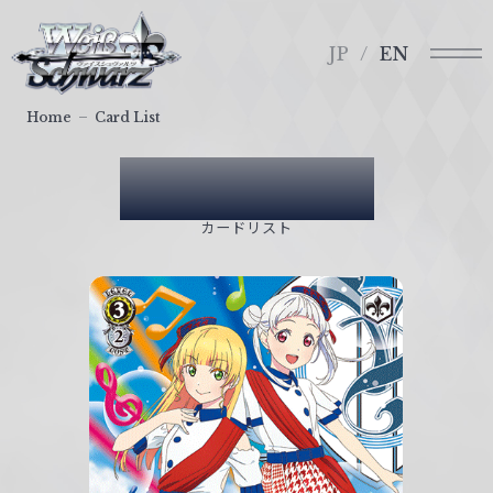
メ
ヴ
ニ
ァ
JP
EN
ュ
イ
ー
ス
Home
Card List
シ
ュ
Card List
ヴ
ァ
カードリスト
ル
ツ
｜
W
e
i
ß
S
c
h