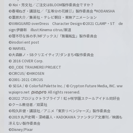
© Koi・芳文社／ご注文はBLOOM製作委員会ですか？
©春場ねぎ・講談社／「五等分の花嫁∬」製作委員会 ®KODANSHA
©葦原大介／集英社・テレビ朝日・東映アニメーション
©VANGUARD overDress Character Design ©2021 CLAMP・ST de
sign:伊藤彰 illust:Kinema citrus/獣道
©理不尽な孫の手/MFブックス/「無職転生」製作委員会
©irodori ent post
© MARVEL
©大森藤ノ・SBクリエイティブ/ダンまち4製作委員会
© 2016 COVER Corp.
©D_CIDE TRAUMEREI PROJECT
©CIRCUS/ ©HIKOSEN
©2001-2021 CIRCUS
© SEGA / © Colorful Palette Inc. / © Crypton Future Media, INC. ww
w.piapro.net
All rights reserved.
©2022 プロジェクトラブライブ！虹ヶ咲学園スクールアイドル同好会
©クール教信者／双葉社
©和久井健・講談社／アニメ「東京リベンジャーズ」製作委員会
©2019 丸戸史明・深崎暮人・KADOKAWA ファンタジア文庫刊／映画も
冴えない製作委員会
©Disney/Pixar