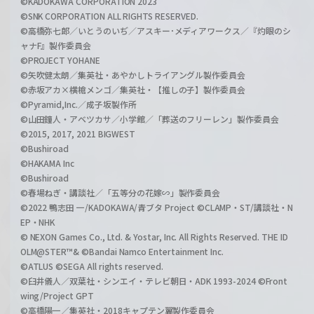
©KADOKAWA CORPORATION 2023
©SNK CORPORATION ALL RIGHTS RESERVED.
©高橋弥七郎／いとうのいぢ／アスキー･メディアワークス／『灼眼のシ
ャナF』製作委員会
©PROJECT YOHANE
©矢吹健太朗／集英社・あやかしトライアングル製作委員会
©赤坂アカ×横槍メンゴ／集英社・【推しの子】製作委員会
©Pyramid,Inc.／成子坂製作所
©山田鐘人・アベツカサ／小学館／「葬送のフリーレン」製作委員会
©2015, 2017, 2021 BIGWEST
©Bushiroad
©HAKAMA Inc
©Bushiroad
©春場ねぎ・講談社／「五等分の花嫁∽」製作委員会
©2022 鴨志田 一/KADOKAWA/青ブタ Project ©CLAMP・ST/講談社・N
EP・NHK
© NEXON Games Co., Ltd. & Yostar, Inc. All Rights Reserved. THE ID
OLM@STER™& ©Bandai Namco Entertainment Inc.
©ATLUS ©SEGA All rights reserved.
©臼井儀人／双葉社・シンエイ・テレビ朝日・ADK 1993-2024 ©Front
wing/Project GPT
©高橋陽一／集英社・2018キャプテン翼製作委員会