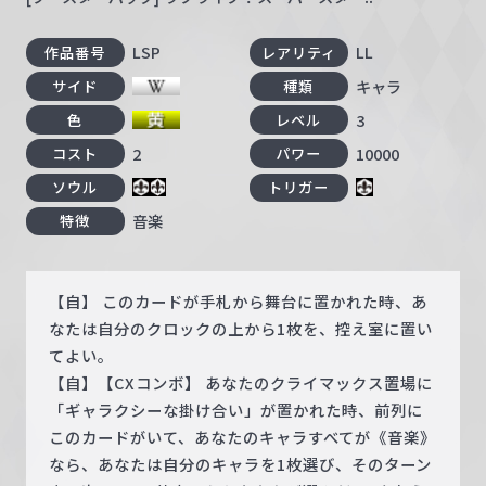
LSP
LL
作品番号
レアリティ
キャラ
サイド
種類
3
色
レベル
2
10000
コスト
パワー
ソウル
トリガー
音楽
特徴
【自】 このカードが手札から舞台に置かれた時、あ
なたは自分のクロックの上から1枚を、控え室に置い
てよい。
【自】【CXコンボ】 あなたのクライマックス置場に
「ギャラクシーな掛け合い」が置かれた時、前列に
このカードがいて、あなたのキャラすべてが《音楽》
なら、あなたは自分のキャラを1枚選び、そのターン