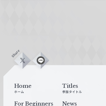
Share
X
L
i
n
e
Home
Titles
ホーム
参加タイトル
For Beginners
News