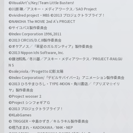
©VisualArt's/Key/Team Little Busters!
©川原 礫／アスキー・メディアワークス／SAO Project
©vividred project・MBS ©2013 プロジェクトラブライブ！
©NANOHA The MOVIE 2nd A's PROJECT
©サイコパス製作委員会
©Index Corporation 1996,2011
©2013 CIRCUS/D.C.III製作委員会
©オケアノス／「翠星のガルガンティア」製作委員会
©2013 Nippon Ichi Software, Inc.
©鎌池和馬／冬川基／アスキー・メディアワークス／PROJECT-RAILGU
N S
©sole;viola／Progetto 幻影太陽
©Index Corporation/「デビルサバイバー2」アニメーション製作委員会
©2013 ひろやまひろし・TYPE-MOON・角川書店／「プリズマ☆イリ
ヤ」製作委員会
©Project wooser 2
©Project シンフォギアＧ
©2013 プロジェクトラブライブ！
©KLabGames
© TRIGGER・中島かずき／キルラキル製作委員会
©橙乃ままれ・KADOKAWA／NHK・NEP