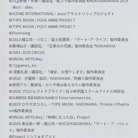
©川上泰樹・伏瀬・講談社／転スラ製作委員会 ©REKI KAWAHARA 2019
illust：abec
©AZONE INTERNATIONAL・acus/アサルトリリィプロジェクト
©TYPE-MOON / FGO6 ANIME PROJECT
©TYPE-MOON / FGO7 ANIME PROJECT
©Frontwing
©2013 橘公司・つなこ／富士見書房／「デート･ア･ライブ」製作委員会
©春場ねぎ・講談社／「五等分の花嫁」製作委員会 ®KODANSHA
©2001-2020 CIRCUS
©VISUAL ARTS/Key
© Cygames, Inc.
© 宮島礼吏・講談社／「彼女、お借りします」製作委員会
©2020 夕蜜柑・狐印／KADOKAWA／防振り製作委員会
©赤坂アカ／集英社・かぐや様は告らせたい製作委員会
©2020 プロジェクトラブライブ！虹ヶ咲学園スクールアイドル同好会
©SUNRISE ©BANDAI NAMCO Entertainment Inc.
©2019 ひろやまひろし・TYPE-MOON／KADOKAWA／Prisma☆Phanta
sm製作委員会
©VISUAL ARTS/Key/「神様になった日」Project
©2020 東出祐一郎・橘公司・NOCO/KADOKAWA/「デート・ア・バレッ
ト」製作委員会
©Project シンフォギアＸＶ