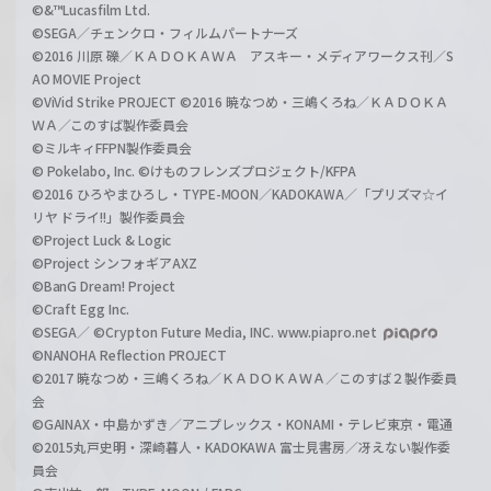
©&™Lucasfilm Ltd.
©SEGA／チェンクロ・フィルムパートナーズ
©2016 川原 礫／ＫＡＤＯＫＡＷＡ アスキー・メディアワークス刊／S
AO MOVIE Project
©ViVid Strike PROJECT ©2016 暁なつめ・三嶋くろね／ＫＡＤＯＫＡ
ＷＡ／このすば製作委員会
©ミルキィFFPN製作委員会
© Pokelabo, Inc. ©けものフレンズプロジェクト/KFPA
©2016 ひろやまひろし・TYPE-MOON／KADOKAWA／「プリズマ☆イ
リヤ ドライ!!」製作委員会
©Project Luck & Logic
©Project シンフォギアAXZ
©BanG Dream! Project
©Craft Egg Inc.
©SEGA／ ©Crypton Future Media, INC. www.piapro.net
©NANOHA Reflection PROJECT
©2017 暁なつめ・三嶋くろね／ＫＡＤＯＫＡＷＡ／このすば２製作委員
会
©GAINAX・中島かずき／アニプレックス・KONAMI・テレビ東京・電通
©2015丸戸史明・深崎暮人・KADOKAWA 富士見書房／冴えない製作委
員会