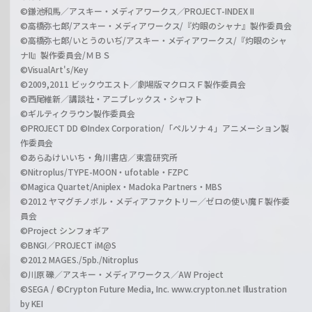
©鎌池和馬／アスキー・メディアワークス／PROJECT-INDEX II
©高橋弥七郎/アスキー・メディアワークス/『灼眼のシャナ』製作委員会
©高橋弥七郎/いとうのいぢ/アスキー・メディアワークス/『灼眼のシャ
ナII』製作委員会/ＭＢＳ
©VisualArt's/Key
©2009,2011 ビックウエスト／劇場版マクロスＦ製作委員会
©西尾維新／講談社・アニプレックス・シャフト
©ギルティクラウン製作委員会
©PROJECT DD ©Index Corporation/「ペルソナ４」アニメーション製
作委員会
©あらゐけいいち・角川書店／東雲研究所
©Nitroplus/TYPE-MOON・ufotable・FZPC
©Magica Quartet/Aniplex・Madoka Partners・MBS
©2012 ヤマグチノボル・メディアファクトリー／ゼロの使い魔Ｆ製作委
員会
©Project シンフォギア
©BNGI／PROJECT iM@S
©2012 MAGES./5pb./Nitroplus
©川原 礫／アスキー・メディアワークス／AW Project
©SEGA / ©Crypton Future Media, Inc. www.crypton.net Illustration
by KEI