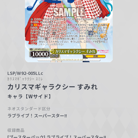
w
a
r
z
LSP/W92-005LLc
ｶﾘｽﾏｷﾞｬﾗｸｼｰ ｽﾐﾚ
カリスマギャラクシー すみれ
キャラ【Wサイド】
ネオスタンダード区分
ラブライブ！スーパースター!!
収録商品
[ブースターパック] ラブライブ！スーパースター!!