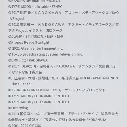
©NANOHA Detonation PROJECT
©TYPE-MOON・ufotable・FSNPC
©2017 川原 礫／ＫＡＤＯＫＡＷＡ アスキー・メディアワークス／SAO
-A Project
©2018 鴨志田 一／ＫＡＤＯＫＡＷＡ アスキー・メディアワークス／青
ブタ Project イラスト／溝口ケージ
©CLAMP・ST／講談社・NEP・NHK
©Project Revue Starlight
© 2021 Ateam Entertainment Inc.
©Tokyo Broadcasting System Television, Inc.
©DMM / C2 / KADOKAWA
©2017 丸戸史明・深崎暮人・KADOKAWA ファンタジア文庫刊／冴
えない♭な製作委員会
©川上泰樹・伏瀬・講談社／転スラ製作委員会 ©REKI KAWAHARA 2019
illust：abec
©AZONE INTERNATIONAL・acus/アサルトリリィプロジェクト
©TYPE-MOON / FGO6 ANIME PROJECT
©TYPE-MOON / FGO7 ANIME PROJECT
©Frontwing
©2013 橘公司・つなこ／富士見書房／「デート･ア･ライブ」製作委員会
©春場ねぎ・講談社／「五等分の花嫁」製作委員会 ®KODANSHA
©2001-2020 CIRCUS