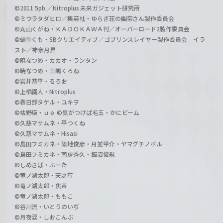
©2011 5pb.／Nitroplus 未来ガジェット研究所
©ミウラタダヒロ／集英社・ゆらぎ荘の幽奈さん製作委員会
©丸山くがね・ＫＡＤＯＫＡＷＡ刊／オーバーロード2製作委員会
©蝸牛くも・SBクリエイティブ／ゴブリンスレイヤー製作委員会 イラ
スト／神奈月昇
©暁なつめ・カカオ・ランタン
©暁なつめ・三嶋くろね
©岩井恭平・るろお
©上栖綴人・Nitroplus
©春日部タケル・ユキヲ
©枯野瑛・ｕｅ ©気がつけば毛玉・かにビーム
©久慈マサムネ・平つくね
©久慈マサムネ・Hisasi
©島田フミカネ・築地俊彦・月並甲介・ヤマグチノボル
©島田フミカネ・南房秀久・飯沼俊規
©しめさば・ぶーた
©竜ノ湖太郎・天之有
©竜ノ湖太郎・焦茶
©竜ノ湖太郎・ももこ
©谷川流・いとうのいぢ
©月夜涙・しおこんぶ