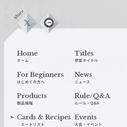
Share
X
L
i
n
e
Home
Titles
ホーム
参加タイトル
For Beginners
News
はじめての方へ
ニュース
Products
Rule/Q&A
商品情報
ルール・Q&A
Cards & Recipes
Events
カードリスト
大会・イベント