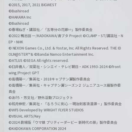
©2015, 2017, 2021 BIGWEST
©Bushiroad
©HAKAMA Inc
©Bushiroad
©春場ねぎ・講談社／「五等分の花嫁∽」製作委員会
©2022 鴨志田 一/KADOKAWA/青ブタ Project ©CLAMP・ST/講談社・N
EP・NHK
© NEXON Games Co., Ltd. & Yostar, Inc. All Rights Reserved. THE ID
OLM@STER™& ©Bandai Namco Entertainment Inc.
©ATLUS ©SEGA All rights reserved.
©臼井儀人／双葉社・シンエイ・テレビ朝日・ADK 1993-2024 ©Front
wing/Project GPT
©高橋陽一／集英社・2018キャプテン翼製作委員会
©高橋陽一／集英社・キャプテン翼シーズン２ ジュニアユース編製作委
員会
©あfろ・芳文社／野外活動プロジェクト
©和月伸宏／集英社・「るろうに剣心 －明治剣客浪漫譚－」製作委員会
©WFS Developed by WRIGHT FLYER STUDIOS
©VISUAL ARTS/Key
©2024 劇場版「ウマ娘 プリティーダービー 新時代の扉」製作委員会
©KADOKAWA CORPORATION 2024