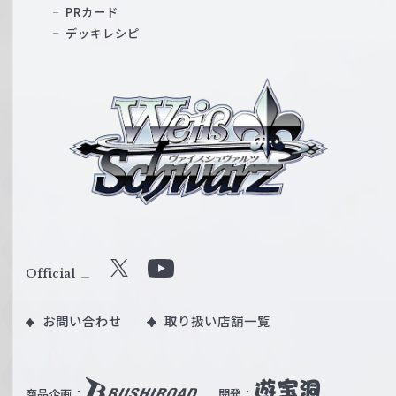
PRカード
デッキレシピ
ヴ
ァ
イ
ス
シ
ュ
ヴ
ァ
ル
Official
X
Y
ツ
o
｜
お問い合わせ
取り扱い店舗一覧
u
W
T
e
u
i
b
商品企画：
開発：