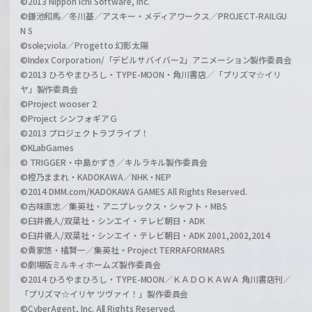
©2013 Nippon Ichi Software, Inc.
©鎌池和馬／冬川基／アスキー・メディアワークス／PROJECT-RAILGU
N S
©sole;viola／Progetto 幻影太陽
©Index Corporation/「デビルサバイバー2」アニメーション製作委員会
©2013 ひろやまひろし・TYPE-MOON・角川書店／「プリズマ☆イリ
ヤ」製作委員会
©Project wooser 2
©Project シンフォギアＧ
©2013 プロジェクトラブライブ！
©KLabGames
© TRIGGER・中島かずき／キルラキル製作委員会
©橙乃ままれ・KADOKAWA／NHK・NEP
©2014 DMM.com/KADOKAWA GAMES All Rights Reserved.
©古味直志／集英社・アニプレックス・シャフト・MBS
©臼井儀人/双葉社・シンエイ・テレビ朝日・ADK
©臼井儀人/双葉社・シンエイ・テレビ朝日・ADK 2001,2002,2014
©貴家悠・橘賢一／集英社・Project TERRAFORMARS
©劇場版ミルキィホームズ製作委員会
©2014 ひろやまひろし・TYPE-MOON／ＫＡＤＯＫＡＷＡ 角川書店刊／
「プリズマ☆イリヤ ツヴァイ！」製作委員会
©CyberAgent, Inc. All Rights Reserved.