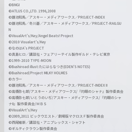
©BNGI
©ATLUS CO.,LTD. 1996,2008
©鎌池和馬／アスキー・メディアワークス／PROJECT-INDEX
©鎌池和馬／冬川基／アスキー・メディアワークス／PROJECT-RAILGU
N
©VisualArt's/Key/Angel Beats! Project
©2010 Visualart's/Key
©なのはA's PROJECT
©真島ヒロ／講談社・フェアリーテイル製作ギルド・テレビ東京
©1999-2010 TYPE-MOON
©Bushiroad illust:たにはらなつき(EDEN'S NOTES)
©Bushiroad/Project MILKY HOLMES
©カラー
©鎌池和馬／アスキー・メディアワークス／PROJECT-INDEX II
©高橋弥七郎/アスキー・メディアワークス/『灼眼のシャナ』製作委員会
©高橋弥七郎/いとうのいぢ/アスキー・メディアワークス/『灼眼のシャ
ナII』製作委員会/ＭＢＳ
©VisualArt's/Key
©2009,2011 ビックウエスト／劇場版マクロスＦ製作委員会
©西尾維新／講談社・アニプレックス・シャフト
©ギルティクラウン製作委員会