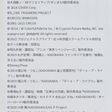
©大森藤ノ・SBクリエイティブ/ダンまち4製作委員会
© 2016 COVER Corp.
©D_CIDE TRAUMEREI PROJECT
©CIRCUS/ ©HIKOSEN
©2001-2021 CIRCUS
© SEGA / © Colorful Palette Inc. / © Crypton Future Media, INC. ww
w.piapro.net
All rights reserved.
©2022 プロジェクトラブライブ！虹ヶ咲学園スクールアイドル同好会
©クール教信者／双葉社
©和久井健・講談社／アニメ「東京リベンジャーズ」製作委員会
©2019 丸戸史明・深崎暮人・KADOKAWA ファンタジア文庫刊／映画も
冴えない製作委員会
©Disney/Pixar
©2014 橘公司・つなこ/KADOKAWA 富士見書房刊/「デート・ア・ライ
ブⅡ」製作委員会
©2019 橘公司・つなこ／KADOKAWA／「デート・ア・ライブⅢ」製作
委員会
©春場ねぎ・講談社／映画「五等分の花嫁」製作委員会 ®KODANSHA
©藤本タツキ／集英社・ＭＡＰＰＡ ©丸山くがね・KADOKAWA刊／オー
バーロード4製作委員会
©2020 川原 礫/KADOKAWA/SAO-P Project