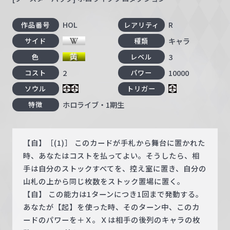
HOL
R
作品番号
レアリティ
キャラ
サイド
種類
3
色
レベル
2
10000
コスト
パワー
ソウル
トリガー
ホロライブ・1期生
特徴
【自】［(1)］ このカードが手札から舞台に置かれた
時、あなたはコストを払ってよい。そうしたら、相
手は自分のストックすべてを、控え室に置き、自分の
山札の上から同じ枚数をストック置場に置く。
【自】 この能力は1ターンにつき1回まで発動する。
あなたが【起】を使った時、そのターン中、このカ
ードのパワーを＋Ｘ。Ｘは相手の後列のキャラの枚