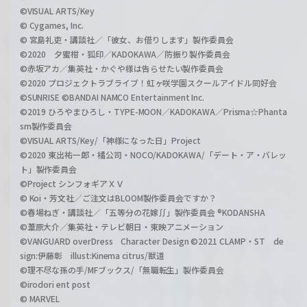
©VISUAL ARTS/Key
© Cygames, Inc.
© 宮島礼吏・講談社／「彼女、お借りします」製作委員会
©2020 夕蜜柑・狐印／KADOKAWA／防振り製作委員会
©赤坂アカ／集英社・かぐや様は告らせたい製作委員会
©2020 プロジェクトラブライブ！虹ヶ咲学園スクールアイドル同好会
©SUNRISE ©BANDAI NAMCO Entertainment Inc.
©2019 ひろやまひろし・TYPE-MOON／KADOKAWA／Prisma☆Phanta
sm製作委員会
©VISUAL ARTS/Key/「神様になった日」Project
©2020 東出祐一郎・橘公司・NOCO/KADOKAWA/「デート・ア・バレッ
ト」製作委員会
©Project シンフォギアＸＶ
© Koi・芳文社／ご注文はBLOOM製作委員会ですか？
©春場ねぎ・講談社／「五等分の花嫁∬」製作委員会 ®KODANSHA
©葦原大介／集英社・テレビ朝日・東映アニメーション
©VANGUARD overDress Character Design ©2021 CLAMP・ST de
sign:伊藤彰 illust:Kinema citrus/獣道
©理不尽な孫の手/MFブックス/「無職転生」製作委員会
©irodori ent post
© MARVEL