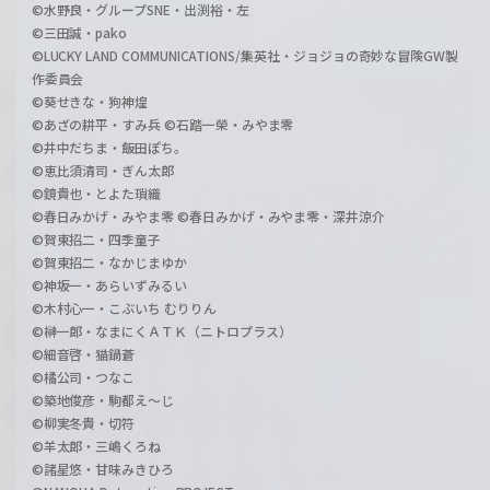
©水野良・グループSNE・出渕裕・左
©三田誠・pako
©LUCKY LAND COMMUNICATIONS/集英社・ジョジョの奇妙な冒険GW製
作委員会
©葵せきな・狗神煌
©あざの耕平・すみ兵 ©石踏一榮・みやま零
©井中だちま・飯田ぽち。
©恵比須清司・ぎん太郎
©鏡貴也・とよた瑣織
©春日みかげ・みやま零 ©春日みかげ・みやま零・深井涼介
©賀東招二・四季童子
©賀東招二・なかじまゆか
©神坂一・あらいずみるい
©木村心一・こぶいち むりりん
©榊一郎・なまにくＡＴＫ（ニトロプラス）
©細音啓・猫鍋蒼
©橘公司・つなこ
©築地俊彦・駒都え～じ
©柳実冬貴・切符
©羊太郎・三嶋くろね
©諸星悠・甘味みきひろ