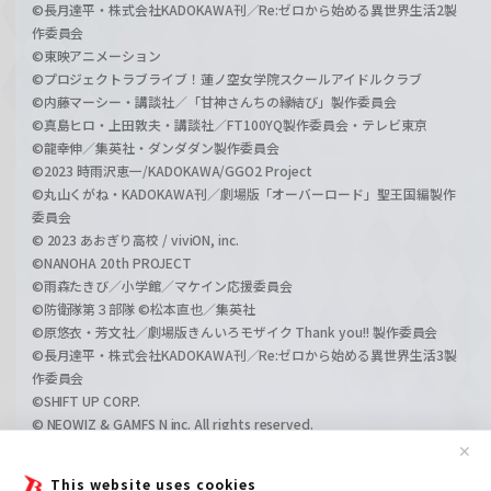
©長月達平・株式会社KADOKAWA刊／Re:ゼロから始める異世界生活2製
作委員会
©東映アニメーション
©プロジェクトラブライブ！蓮ノ空女学院スクールアイドルクラブ
©内藤マーシー・講談社／「甘神さんちの縁結び」製作委員会
©真島ヒロ・上田敦夫・講談社／FT100YQ製作委員会・テレビ東京
©龍幸伸／集英社・ダンダダン製作委員会
©2023 時雨沢恵一/KADOKAWA/GGO2 Project
©丸山くがね・KADOKAWA刊／劇場版「オーバーロード」聖王国編製作
委員会
© 2023 あおぎり高校 / viviON, inc.
©NANOHA 20th PROJECT
©雨森たきび／小学館／マケイン応援委員会
©防衛隊第３部隊 ©松本直也／集英社
©原悠衣・芳文社／劇場版きんいろモザイク Thank you!! 製作委員会
©長月達平・株式会社KADOKAWA刊／Re:ゼロから始める異世界生活3製
作委員会
©SHIFT UP CORP.
© NEOWIZ & GAMFS N inc. All rights reserved.
©ATLUS. ©SEGA.
✕
©GIRLS und PANZER Projekt
This website uses cookies