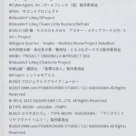
©CyberAgent, Inc. /ガールフレンド（仮）製作委員会
©FHO／ギガントプロジェクト
©VisualArt's/Key/SProject
©VisualArt's/Key/Team Little Busters! Refrain
©2014 川原 礫／ＫＡＤＯＫＡＷＡ アスキー・メディアワークス刊／S
AOⅡ Project
©Magica Quartet／Aniplex・Madoka Movie Project Rebellion
©矢吹健太朗・長谷見沙貴／集英社・とらぶるダークネス製作委員会
©BNEI／PROJECT CINDERELLA ©PROJECT DD3
©VisualArt's/Key/Charlotte Project
©諫山創・講談社／「進撃の巨人」製作委員会
©Project シンフォギアＧＸ
©2015 プロジェクトラブライブ！ムービー
©2015 DMM.com POWERCHORD STUDIO / C2 / KADOKAWA All Rights
Reserved.
© 2014, 2015 SQUARE ENIX CO., LTD. All Rights Reserved.
©TYPE-MOON・ufotable・FSNPC
©2015 ひろやまひろし・TYPE-MOON／KADOKAWA／「プリズマ☆イ
リヤ ツヴァイ ヘルツ！」製作委員会
©2016 DMM.com POWERCHORD STUDIO / C2 / KADOKAWA All Rights
Reserved.