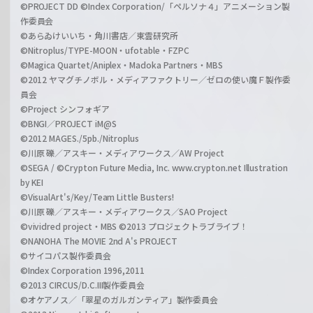
©PROJECT DD ©Index Corporation/「ペルソナ４」アニメーション製
作委員会
©あらゐけいいち・角川書店／東雲研究所
©Nitroplus/TYPE-MOON・ufotable・FZPC
©Magica Quartet/Aniplex・Madoka Partners・MBS
©2012 ヤマグチノボル・メディアファクトリー／ゼロの使い魔Ｆ製作委
員会
©Project シンフォギア
©BNGI／PROJECT iM@S
©2012 MAGES./5pb./Nitroplus
©川原 礫／アスキー・メディアワークス／AW Project
©SEGA / ©Crypton Future Media, Inc. www.crypton.net Illustration
by KEI
©VisualArt's/Key/Team Little Busters!
©川原 礫／アスキー・メディアワークス／SAO Project
©vividred project・MBS ©2013 プロジェクトラブライブ！
©NANOHA The MOVIE 2nd A's PROJECT
©サイコパス製作委員会
©Index Corporation 1996,2011
©2013 CIRCUS/D.C.III製作委員会
©オケアノス／「翠星のガルガンティア」製作委員会