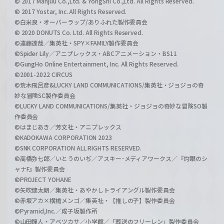
© 2017 Manjuu Co.,Ltd. & YongShi Co.,Ltd. All Rights Reserved.
© 2017 Yostar, Inc. All Rights Reserved.
©白米良・オーバーラップ/ありふれた製作委員会
© 2020 DONUTS Co. Ltd. All Rights Reserved.
©遠藤達哉／集英社・SPY×FAMILY製作委員会
©Spider Lily／アニプレックス・ABCアニメーション・BS11
©GungHo Online Entertainment, Inc. All Rights Reserved.
©2001-2022 CIRCUS
©荒木飛呂彦&LUCKY LAND COMMUNICATIONS/集英社・ジョジョの奇
妙な冒険SC製作委員会
©LUCKY LAND COMMUNICATIONS/集英社・ジョジョの奇妙な冒険SO製
作委員会
©はまじあき／芳文社・アニプレックス
©KADOKAWA CORPORATION 2023
©SNK CORPORATION ALL RIGHTS RESERVED.
©高橋弥七郎／いとうのいぢ／アスキー･メディアワークス／『灼眼のシ
ャナF』製作委員会
©PROJECT YOHANE
©矢吹健太朗／集英社・あやかしトライアングル製作委員会
©赤坂アカ×横槍メンゴ／集英社・【推しの子】製作委員会
©Pyramid,Inc.／成子坂製作所
©山田鐘人・アベツカサ／小学館／「葬送のフリーレン」製作委員会