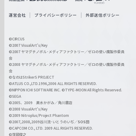
ß
e
S
O
運営会社
プライバシーポリシー
外部送信ポリシー
c
f
h
f
w
i
a
©CIRCUS
c
©2007 VisualArt's/Key
r
i
©2007 ヤマグチノボル･メディアファクトリー／ゼロの使い魔製作委員
z
会
a
©2008 ヤマグチノボル･メディアファクトリー／ゼロの使い魔製作委員
l
会
C
©なのはStrikerS PROJECT
h
©ATLUS CO.,LTD.1996,2006 ALL RIGHTS RESERVED.
a
©NIPPON ICHI SOFTWARE INC. ©TYPE-MOON All Rights Reserved.
n
©SEGA
©2005、2009 美水かがみ／角川書店
n
©2008 VisualArt's/Key
e
©2009 Nitroplus/Project Phantom
l
©2007,2008,2009谷川流･いとうのいぢ／
SOS団
©CAPCOM CO., LTD. 2009 ALL RIGHTS RESERVED.
©窪岡俊之