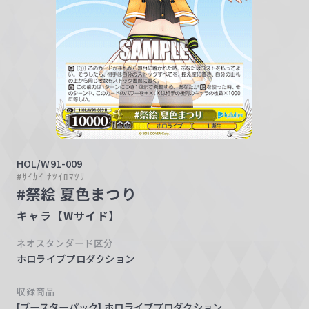
w
a
r
z
HOL/W91-009
#ｻｲｶｲ ﾅﾂｲﾛﾏﾂﾘ
#祭絵 夏色まつり
キャラ【Wサイド】
ネオスタンダード区分
ホロライブプロダクション
収録商品
[ブースターパック] ホロライブプロダクション