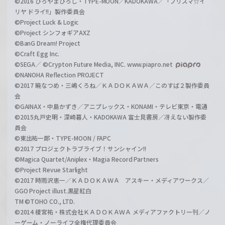
©2016 ひろやまひろし・TYPE-MOON／KADOKAWA／「プリズマ☆イ
リヤ ドライ!!」製作委員会
©Project Luck & Logic
©Project シンフォギアAXZ
©BanG Dream! Project
©Craft Egg Inc.
©SEGA／ ©Crypton Future Media, INC. www.piapro.net
©NANOHA Reflection PROJECT
©2017 暁なつめ・三嶋くろね／ＫＡＤＯＫＡＷＡ／このすば２製作委員
会
©GAINAX・中島かずき／アニプレックス・KONAMI・テレビ東京・電通
©2015丸戸史明・深崎暮人・KADOKAWA 富士見書房／冴えない製作委
員会
©東出祐一郎・TYPE-MOON / FAPC
©2017 プロジェクトラブライブ！サンシャイン!!
©Magica Quartet/Aniplex・Magia Record Partners
©Project Revue Starlight
©2017 時雨沢恵一／ＫＡＤＯＫＡＷＡ アスキー・メディアワークス／
GGO Project illust.黒星紅白
TM ©TOHO CO., LTD.
©2014 榎宮祐・株式会社ＫＡＤＯＫＡＷＡ メディアファクトリー刊／ノ
ーゲーム・ノーライフ全権代理委員会