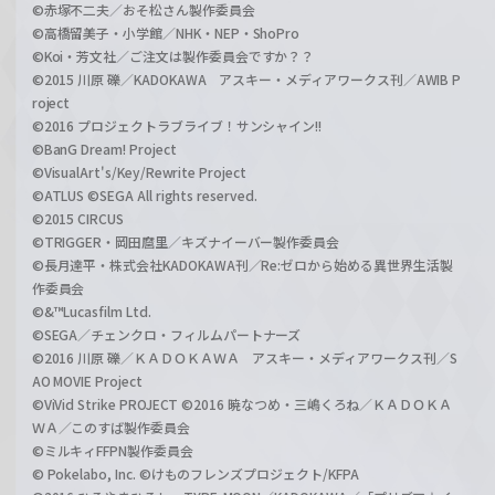
©赤塚不二夫／おそ松さん製作委員会
©高橋留美子・小学館／NHK・NEP・ShoPro
©Koi・芳文社／ご注文は製作委員会ですか？？
©2015 川原 礫／KADOKAWA アスキー・メディアワークス刊／AWIB P
roject
©2016 プロジェクトラブライブ！サンシャイン!!
©BanG Dream! Project
©VisualArt's/Key/Rewrite Project
©ATLUS ©SEGA All rights reserved.
©2015 CIRCUS
©TRIGGER・岡田麿里／キズナイーバー製作委員会
©長月達平・株式会社KADOKAWA刊／Re:ゼロから始める異世界生活製
作委員会
©&™Lucasfilm Ltd.
©SEGA／チェンクロ・フィルムパートナーズ
©2016 川原 礫／ＫＡＤＯＫＡＷＡ アスキー・メディアワークス刊／S
AO MOVIE Project
©ViVid Strike PROJECT ©2016 暁なつめ・三嶋くろね／ＫＡＤＯＫＡ
ＷＡ／このすば製作委員会
©ミルキィFFPN製作委員会
© Pokelabo, Inc. ©けものフレンズプロジェクト/KFPA