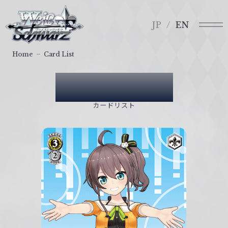
メ
ヴ
ニ
ァ
JP
EN
ュ
イ
ー
ス
Home
Card List
シ
ュ
Card List
ヴ
ァ
カードリスト
ル
ツ
｜
W
e
i
ß
S
c
h