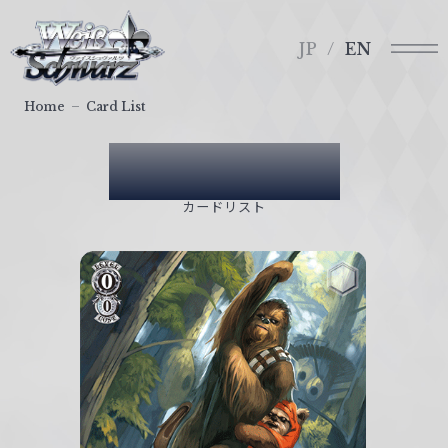
メ
ヴ
ニ
ァ
JP
EN
ュ
イ
ー
ス
Home
Card List
シ
ュ
Card List
ヴ
ァ
カードリスト
ル
ツ
｜
W
e
i
ß
S
c
h