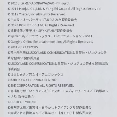
©2020 川原 礫/KADOKAWA/SAO-P Project
© 2017 Manjuu Co.,Ltd. & YongShi Co.,Ltd. All Rights Reserved.
© 2017 Yostar, Inc. All Rights Reserved.
©白米良・オーバーラップ/ありふれた製作委員会
© 2020 DONUTS Co. Ltd. All Rights Reserved.
©遠藤達哉／集英社・SPY×FAMILY製作委員会
©Spider Lily／アニプレックス・ABCアニメーション・BS11
©GungHo Online Entertainment, Inc. All Rights Reserved.
©2001-2022 CIRCUS
©荒木飛呂彦&LUCKY LAND COMMUNICATIONS/集英社・ジョジョの奇
妙な冒険SC製作委員会
©LUCKY LAND COMMUNICATIONS/集英社・ジョジョの奇妙な冒険SO製
作委員会
©はまじあき／芳文社・アニプレックス
©KADOKAWA CORPORATION 2023
©SNK CORPORATION ALL RIGHTS RESERVED.
©高橋弥七郎／いとうのいぢ／アスキー･メディアワークス／『灼眼のシ
ャナF』製作委員会
©PROJECT YOHANE
©矢吹健太朗／集英社・あやかしトライアングル製作委員会
©赤坂アカ×横槍メンゴ／集英社・【推しの子】製作委員会