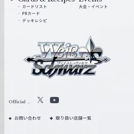
カードリスト
大会・イベント
PRカード
デッキレシピ
ヴ
ァ
イ
ス
シ
ュ
ヴ
ァ
ル
Official
X
Y
ツ
o
｜
お問い合わせ
取り扱い店舗一覧
u
W
T
e
u