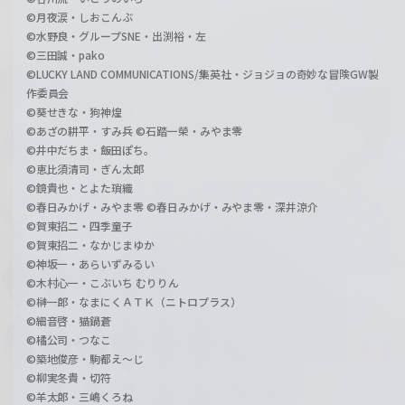
©月夜涙・しおこんぶ
©水野良・グループSNE・出渕裕・左
©三田誠・pako
©LUCKY LAND COMMUNICATIONS/集英社・ジョジョの奇妙な冒険GW製
作委員会
©葵せきな・狗神煌
©あざの耕平・すみ兵 ©石踏一榮・みやま零
©井中だちま・飯田ぽち。
©恵比須清司・ぎん太郎
©鏡貴也・とよた瑣織
©春日みかげ・みやま零 ©春日みかげ・みやま零・深井涼介
©賀東招二・四季童子
©賀東招二・なかじまゆか
©神坂一・あらいずみるい
©木村心一・こぶいち むりりん
©榊一郎・なまにくＡＴＫ（ニトロプラス）
©細音啓・猫鍋蒼
©橘公司・つなこ
©築地俊彦・駒都え～じ
©柳実冬貴・切符
©羊太郎・三嶋くろね