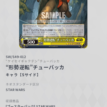
w
a
r
z
SW/S49-012
“ケイセイギャクテン”チューバッカ
“形勢逆転”チューバッカ
キャラ【Sサイド】
ネオスタンダード区分
STAR WARS
収録商品
[ブースターパック] STAR WARS