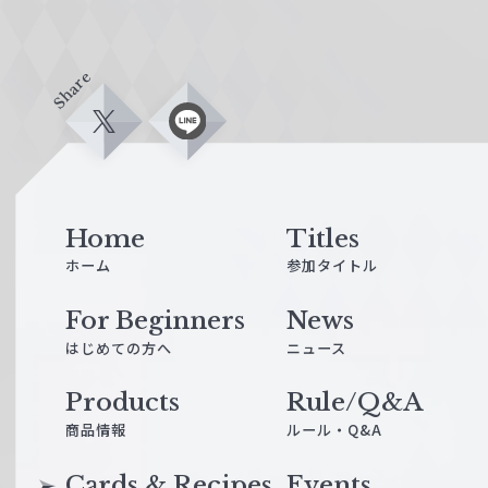
Share
X
L
i
n
e
Home
Titles
ホーム
参加タイトル
For Beginners
News
はじめての方へ
ニュース
Products
Rule/Q&A
商品情報
ルール・Q&A
Cards & Recipes
Events