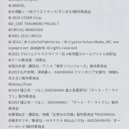
© MARVEL
©大森藤ノ・SBクリエイティブ/ダンまち4製作委員会
© 2016 COVER Corp.
©D_CIDE TRAUMEREI PROJECT
©CIRCUS/ ©HIKOSEN
©2001-2021 CIRCUS
© SEGA / © Colorful Palette Inc. / © Crypton Future Media, INC. ww
w.piapro.net
All rights reserved.
©2022 プロジェクトラブライブ！虹ヶ咲学園スクールアイドル同好会
©クール教信者／双葉社
©和久井健・講談社／アニメ「東京リベンジャーズ」製作委員会
©2019 丸戸史明・深崎暮人・KADOKAWA ファンタジア文庫刊／映画も
冴えない製作委員会
©Disney/Pixar
©2014 橘公司・つなこ/KADOKAWA 富士見書房刊/「デート・ア・ライ
ブⅡ」製作委員会
©2019 橘公司・つなこ／KADOKAWA／「デート・ア・ライブⅢ」製作
委員会
©春場ねぎ・講談社／映画「五等分の花嫁」製作委員会 ®KODANSHA
©藤本タツキ／集英社・ＭＡＰＰＡ ©丸山くがね・KADOKAWA刊／オー
バーロード4製作委員会