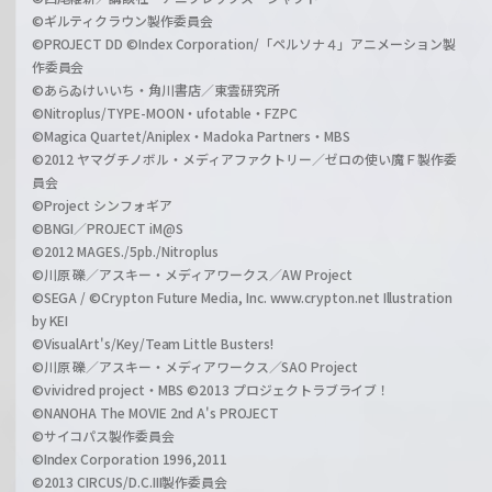
©ギルティクラウン製作委員会
©PROJECT DD ©Index Corporation/「ペルソナ４」アニメーション製
作委員会
©あらゐけいいち・角川書店／東雲研究所
©Nitroplus/TYPE-MOON・ufotable・FZPC
©Magica Quartet/Aniplex・Madoka Partners・MBS
©2012 ヤマグチノボル・メディアファクトリー／ゼロの使い魔Ｆ製作委
員会
©Project シンフォギア
©BNGI／PROJECT iM@S
©2012 MAGES./5pb./Nitroplus
©川原 礫／アスキー・メディアワークス／AW Project
©SEGA / ©Crypton Future Media, Inc. www.crypton.net Illustration
by KEI
©VisualArt's/Key/Team Little Busters!
©川原 礫／アスキー・メディアワークス／SAO Project
©vividred project・MBS ©2013 プロジェクトラブライブ！
©NANOHA The MOVIE 2nd A's PROJECT
©サイコパス製作委員会
©Index Corporation 1996,2011
©2013 CIRCUS/D.C.III製作委員会