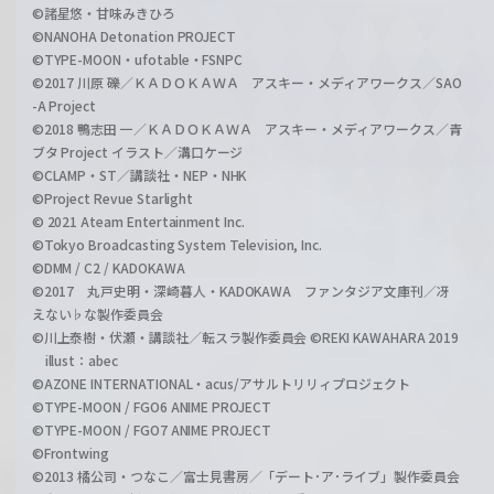
©諸星悠・甘味みきひろ
©NANOHA Detonation PROJECT
©TYPE-MOON・ufotable・FSNPC
©2017 川原 礫／ＫＡＤＯＫＡＷＡ アスキー・メディアワークス／SAO
-A Project
©2018 鴨志田 一／ＫＡＤＯＫＡＷＡ アスキー・メディアワークス／青
ブタ Project イラスト／溝口ケージ
©CLAMP・ST／講談社・NEP・NHK
©Project Revue Starlight
© 2021 Ateam Entertainment Inc.
©Tokyo Broadcasting System Television, Inc.
©DMM / C2 / KADOKAWA
©2017 丸戸史明・深崎暮人・KADOKAWA ファンタジア文庫刊／冴
えない♭な製作委員会
©川上泰樹・伏瀬・講談社／転スラ製作委員会 ©REKI KAWAHARA 2019
illust：abec
©AZONE INTERNATIONAL・acus/アサルトリリィプロジェクト
©TYPE-MOON / FGO6 ANIME PROJECT
©TYPE-MOON / FGO7 ANIME PROJECT
©Frontwing
©2013 橘公司・つなこ／富士見書房／「デート･ア･ライブ」製作委員会