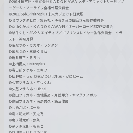
©2014 榎宮祐・株式会社ＫＡＤＯＫＡＷＡ メディアファクトリー刊／ノ
ーゲーム・ノーライフ全権代理委員会
©2011 5pb.／Nitroplus 未来ガジェット研究所
©ミウラタダヒロ／集英社・ゆらぎ荘の幽奈さん製作委員会
©丸山くがね・ＫＡＤＯＫＡＷＡ刊／オーバーロード2製作委員会
©蝸牛くも・SBクリエイティブ／ゴブリンスレイヤー製作委員会 イラ
スト／神奈月昇
©暁なつめ・カカオ・ランタン
©暁なつめ・三嶋くろね
©岩井恭平・るろお
©上栖綴人・Nitroplus
©春日部タケル・ユキヲ
©枯野瑛・ｕｅ ©気がつけば毛玉・かにビーム
©久慈マサムネ・平つくね
©久慈マサムネ・Hisasi
©島田フミカネ・築地俊彦・月並甲介・ヤマグチノボル
©島田フミカネ・南房秀久・飯沼俊規
©しめさば・ぶーた
©竜ノ湖太郎・天之有
©竜ノ湖太郎・焦茶
©竜ノ湖太郎・ももこ
©谷川流・いとうのいぢ