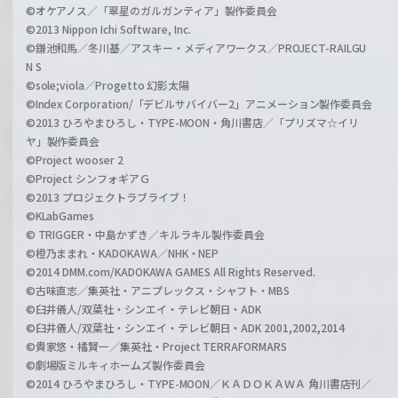
©オケアノス／「翠星のガルガンティア」製作委員会
©2013 Nippon Ichi Software, Inc.
©鎌池和馬／冬川基／アスキー・メディアワークス／PROJECT-RAILGU
N S
©sole;viola／Progetto 幻影太陽
©Index Corporation/「デビルサバイバー2」アニメーション製作委員会
©2013 ひろやまひろし・TYPE-MOON・角川書店／「プリズマ☆イリ
ヤ」製作委員会
©Project wooser 2
©Project シンフォギアＧ
©2013 プロジェクトラブライブ！
©KLabGames
© TRIGGER・中島かずき／キルラキル製作委員会
©橙乃ままれ・KADOKAWA／NHK・NEP
©2014 DMM.com/KADOKAWA GAMES All Rights Reserved.
©古味直志／集英社・アニプレックス・シャフト・MBS
©臼井儀人/双葉社・シンエイ・テレビ朝日・ADK
©臼井儀人/双葉社・シンエイ・テレビ朝日・ADK 2001,2002,2014
©貴家悠・橘賢一／集英社・Project TERRAFORMARS
©劇場版ミルキィホームズ製作委員会
©2014 ひろやまひろし・TYPE-MOON／ＫＡＤＯＫＡＷＡ 角川書店刊／