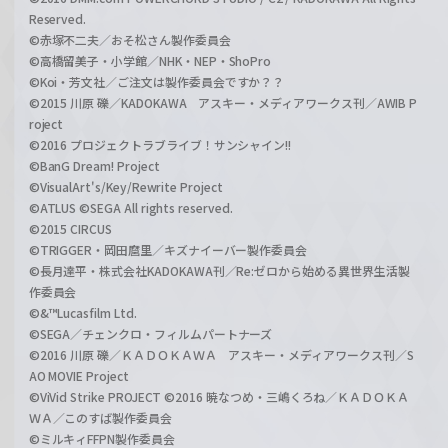
Reserved.
©赤塚不二夫／おそ松さん製作委員会
©高橋留美子・小学館／NHK・NEP・ShoPro
©Koi・芳文社／ご注文は製作委員会ですか？？
©2015 川原 礫／KADOKAWA アスキー・メディアワークス刊／AWIB P
roject
©2016 プロジェクトラブライブ！サンシャイン!!
©BanG Dream! Project
©VisualArt's/Key/Rewrite Project
©ATLUS ©SEGA All rights reserved.
©2015 CIRCUS
©TRIGGER・岡田麿里／キズナイーバー製作委員会
©長月達平・株式会社KADOKAWA刊／Re:ゼロから始める異世界生活製
作委員会
©&™Lucasfilm Ltd.
©SEGA／チェンクロ・フィルムパートナーズ
©2016 川原 礫／ＫＡＤＯＫＡＷＡ アスキー・メディアワークス刊／S
AO MOVIE Project
©ViVid Strike PROJECT ©2016 暁なつめ・三嶋くろね／ＫＡＤＯＫＡ
ＷＡ／このすば製作委員会
©ミルキィFFPN製作委員会