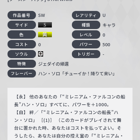
SW
U
作品番号
レアリティ
キャラ
サイド
種類
0
色
レベル
0
500
コスト
パワー
-
ソウル
トリガー
ジェダイの帰還
特徴
ハン・ソロ「チューイか！降りて来い」
フレーバー
【永】 他のあなたの「“ミレニアム・ファルコンの船
長”ハン・ソロ」すべてに、パワーを＋1000。
【自】 絆／「“ミレニアム・ファルコンの船長”ハ
ン・ソロ」 ［(1)］ （このカードがプレイされて舞
台に置かれた時、あなたはコストを払ってよい。そ
うしたら、あなたは自分の控え室の「“ミレニアム・