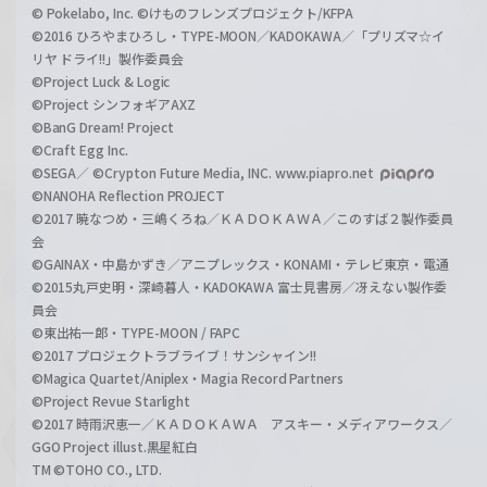
© Pokelabo, Inc. ©けものフレンズプロジェクト/KFPA
©2016 ひろやまひろし・TYPE-MOON／KADOKAWA／「プリズマ☆イ
リヤ ドライ!!」製作委員会
©Project Luck & Logic
©Project シンフォギアAXZ
©BanG Dream! Project
©Craft Egg Inc.
©SEGA／ ©Crypton Future Media, INC. www.piapro.net
©NANOHA Reflection PROJECT
©2017 暁なつめ・三嶋くろね／ＫＡＤＯＫＡＷＡ／このすば２製作委員
会
©GAINAX・中島かずき／アニプレックス・KONAMI・テレビ東京・電通
©2015丸戸史明・深崎暮人・KADOKAWA 富士見書房／冴えない製作委
員会
©東出祐一郎・TYPE-MOON / FAPC
©2017 プロジェクトラブライブ！サンシャイン!!
©Magica Quartet/Aniplex・Magia Record Partners
©Project Revue Starlight
©2017 時雨沢恵一／ＫＡＤＯＫＡＷＡ アスキー・メディアワークス／
GGO Project illust.黒星紅白
TM ©TOHO CO., LTD.