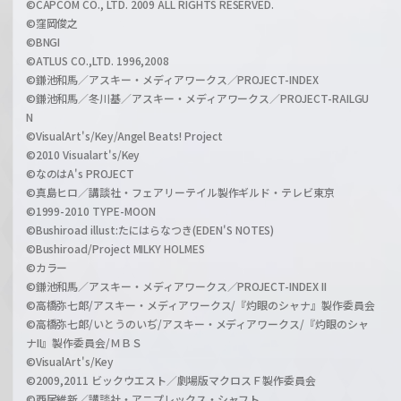
©CAPCOM CO., LTD. 2009 ALL RIGHTS RESERVED.
©窪岡俊之
©BNGI
©ATLUS CO.,LTD. 1996,2008
©鎌池和馬／アスキー・メディアワークス／PROJECT-INDEX
©鎌池和馬／冬川基／アスキー・メディアワークス／PROJECT-RAILGU
N
©VisualArt's/Key/Angel Beats! Project
©2010 Visualart's/Key
©なのはA's PROJECT
©真島ヒロ／講談社・フェアリーテイル製作ギルド・テレビ東京
©1999-2010 TYPE-MOON
©Bushiroad illust:たにはらなつき(EDEN'S NOTES)
©Bushiroad/Project MILKY HOLMES
©カラー
©鎌池和馬／アスキー・メディアワークス／PROJECT-INDEX II
©高橋弥七郎/アスキー・メディアワークス/『灼眼のシャナ』製作委員会
©高橋弥七郎/いとうのいぢ/アスキー・メディアワークス/『灼眼のシャ
ナII』製作委員会/ＭＢＳ
©VisualArt's/Key
©2009,2011 ビックウエスト／劇場版マクロスＦ製作委員会
©西尾維新／講談社・アニプレックス・シャフト