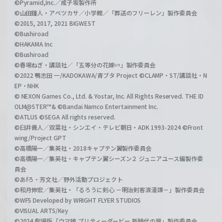
©Pyramid,Inc.／成子坂製作所
©山田鐘人・アベツカサ／小学館／「葬送のフリーレン」製作委員会
©2015, 2017, 2021 BIGWEST
©Bushiroad
©HAKAMA Inc
©Bushiroad
©春場ねぎ・講談社／「五等分の花嫁∽」製作委員会
©2022 鴨志田 一/KADOKAWA/青ブタ Project ©CLAMP・ST/講談社・N
EP・NHK
© NEXON Games Co., Ltd. & Yostar, Inc. All Rights Reserved. THE ID
OLM@STER™& ©Bandai Namco Entertainment Inc.
©ATLUS ©SEGA All rights reserved.
©臼井儀人／双葉社・シンエイ・テレビ朝日・ADK 1993-2024 ©Front
wing/Project GPT
©高橋陽一／集英社・2018キャプテン翼製作委員会
©高橋陽一／集英社・キャプテン翼シーズン２ ジュニアユース編製作委
員会
©あfろ・芳文社／野外活動プロジェクト
©和月伸宏／集英社・「るろうに剣心 －明治剣客浪漫譚－」製作委員会
©WFS Developed by WRIGHT FLYER STUDIOS
©VISUAL ARTS/Key
©2024 劇場版「ウマ娘 プリティーダービー 新時代の扉」製作委員会