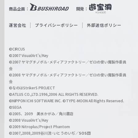
i
b
商品企画：
開発：
ß
e
S
O
運営会社
プライバシーポリシー
外部送信ポリシー
c
f
h
f
w
i
a
©CIRCUS
c
©2007 VisualArt's/Key
r
i
©2007 ヤマグチノボル･メディアファクトリー／ゼロの使い魔製作委員
z
会
a
©2008 ヤマグチノボル･メディアファクトリー／ゼロの使い魔製作委員
l
会
C
©なのはStrikerS PROJECT
h
©ATLUS CO.,LTD.1996,2006 ALL RIGHTS RESERVED.
a
©NIPPON ICHI SOFTWARE INC. ©TYPE-MOON All Rights Reserved.
n
©SEGA
©2005、2009 美水かがみ／角川書店
n
©2008 VisualArt's/Key
e
©2009 Nitroplus/Project Phantom
l
©2007,2008,2009谷川流･いとうのいぢ／
SOS団