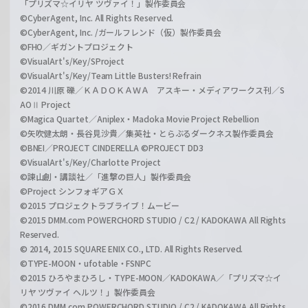
「プリズマ☆イリヤ ツヴァイ！」製作委員会
©CyberAgent, Inc. All Rights Reserved.
©CyberAgent, Inc. /ガールフレンド（仮）製作委員会
©FHO／ギガントプロジェクト
©VisualArt's/Key/SProject
©VisualArt's/Key/Team Little Busters! Refrain
©2014 川原 礫／ＫＡＤＯＫＡＷＡ アスキー・メディアワークス刊／S
AOⅡ Project
©Magica Quartet／Aniplex・Madoka Movie Project Rebellion
©矢吹健太朗・長谷見沙貴／集英社・とらぶるダークネス製作委員会
©BNEI／PROJECT CINDERELLA ©PROJECT DD3
©VisualArt's/Key/Charlotte Project
©諫山創・講談社／「進撃の巨人」製作委員会
©Project シンフォギアＧＸ
©2015 プロジェクトラブライブ！ムービー
©2015 DMM.com POWERCHORD STUDIO / C2 / KADOKAWA All Rights
Reserved.
© 2014, 2015 SQUARE ENIX CO., LTD. All Rights Reserved.
©TYPE-MOON・ufotable・FSNPC
©2015 ひろやまひろし・TYPE-MOON／KADOKAWA／「プリズマ☆イ
リヤ ツヴァイ ヘルツ！」製作委員会
©2016 DMM.com POWERCHORD STUDIO / C2 / KADOKAWA All Rights