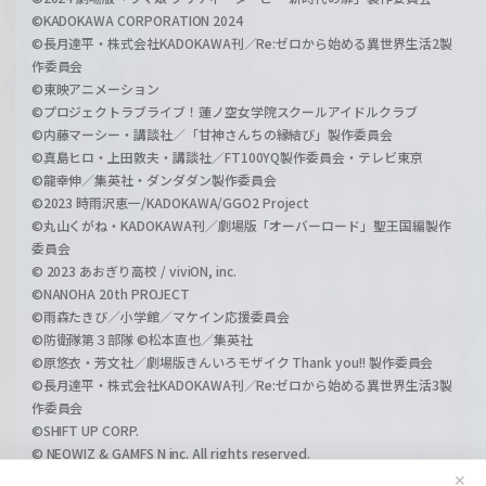
©KADOKAWA CORPORATION 2024
©長月達平・株式会社KADOKAWA刊／Re:ゼロから始める異世界生活2製
作委員会
©東映アニメーション
©プロジェクトラブライブ！蓮ノ空女学院スクールアイドルクラブ
©内藤マーシー・講談社／「甘神さんちの縁結び」製作委員会
©真島ヒロ・上田敦夫・講談社／FT100YQ製作委員会・テレビ東京
©龍幸伸／集英社・ダンダダン製作委員会
©2023 時雨沢恵一/KADOKAWA/GGO2 Project
©丸山くがね・KADOKAWA刊／劇場版「オーバーロード」聖王国編製作
委員会
© 2023 あおぎり高校 / viviON, inc.
©NANOHA 20th PROJECT
©雨森たきび／小学館／マケイン応援委員会
©防衛隊第３部隊 ©松本直也／集英社
©原悠衣・芳文社／劇場版きんいろモザイク Thank you!! 製作委員会
©長月達平・株式会社KADOKAWA刊／Re:ゼロから始める異世界生活3製
作委員会
©SHIFT UP CORP.
© NEOWIZ & GAMFS N inc. All rights reserved.
©ATLUS. ©SEGA.
✕