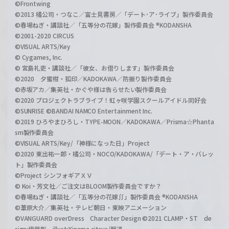
©Frontwing
©2013 橘公司・つなこ／富士見書房／「デート･ア･ライブ」製作委員会
©春場ねぎ・講談社／「五等分の花嫁」製作委員会 ®KODANSHA
©2001-2020 CIRCUS
©VISUAL ARTS/Key
© Cygames, Inc.
© 宮島礼吏・講談社／「彼女、お借りします」製作委員会
©2020 夕蜜柑・狐印／KADOKAWA／防振り製作委員会
©赤坂アカ／集英社・かぐや様は告らせたい製作委員会
©2020 プロジェクトラブライブ！虹ヶ咲学園スクールアイドル同好会
©SUNRISE ©BANDAI NAMCO Entertainment Inc.
©2019 ひろやまひろし・TYPE-MOON／KADOKAWA／Prisma☆Phanta
sm製作委員会
©VISUAL ARTS/Key/「神様になった日」Project
©2020 東出祐一郎・橘公司・NOCO/KADOKAWA/「デート・ア・バレッ
ト」製作委員会
©Project シンフォギアＸＶ
© Koi・芳文社／ご注文はBLOOM製作委員会ですか？
©春場ねぎ・講談社／「五等分の花嫁∬」製作委員会 ®KODANSHA
©葦原大介／集英社・テレビ朝日・東映アニメーション
©VANGUARD overDress Character Design ©2021 CLAMP・ST de
sign:伊藤彰 illust:Kinema citrus/獣道