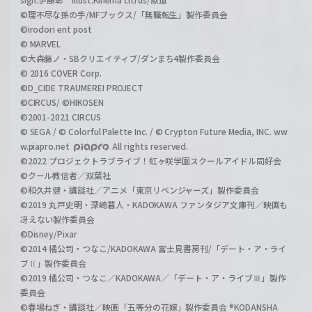
©理不尽な孫の手/MFブックス/「無職転生」製作委員会
©irodori ent post
© MARVEL
©大森藤ノ・SBクリエイティブ/ダンまち4製作委員会
© 2016 COVER Corp.
©D_CIDE TRAUMEREI PROJECT
©CIRCUS/ ©HIKOSEN
©2001-2021 CIRCUS
© SEGA / © Colorful Palette Inc. / © Crypton Future Media, INC. ww
w.piapro.net
All rights reserved.
©2022 プロジェクトラブライブ！虹ヶ咲学園スクールアイドル同好会
©クール教信者／双葉社
©和久井健・講談社／アニメ「東京リベンジャーズ」製作委員会
©2019 丸戸史明・深崎暮人・KADOKAWA ファンタジア文庫刊／映画も
冴えない製作委員会
©Disney/Pixar
©2014 橘公司・つなこ/KADOKAWA 富士見書房刊/「デート・ア・ライ
ブⅡ」製作委員会
©2019 橘公司・つなこ／KADOKAWA／「デート・ア・ライブⅢ」製作
委員会
©春場ねぎ・講談社／映画「五等分の花嫁」製作委員会 ®KODANSHA