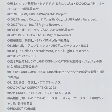
©藤本タツキ／集英社・ＭＡＰＰＡ ©丸山くがね・KADOKAWA刊／オー
バーロード4製作委員会
©2020 川原 礫/KADOKAWA/SAO-P Project
© 2017 Manjuu Co.,Ltd. & YongShi Co.,Ltd. All Rights Reserved.
© 2017 Yostar, Inc. All Rights Reserved.
©白米良・オーバーラップ/ありふれた製作委員会
© 2020 DONUTS Co. Ltd. All Rights Reserved.
©遠藤達哉／集英社・SPY×FAMILY製作委員会
©Spider Lily／アニプレックス・ABCアニメーション・BS11
©GungHo Online Entertainment, Inc. All Rights Reserved.
©2001-2022 CIRCUS
©荒木飛呂彦&LUCKY LAND COMMUNICATIONS/集英社・ジョジョの奇
妙な冒険SC製作委員会
©LUCKY LAND COMMUNICATIONS/集英社・ジョジョの奇妙な冒険SO製
作委員会
©はまじあき／芳文社・アニプレックス
©KADOKAWA CORPORATION 2023
©SNK CORPORATION ALL RIGHTS RESERVED.
©高橋弥七郎／いとうのいぢ／アスキー･メディアワークス／『灼眼のシ
ャナF』製作委員会
©PROJECT YOHANE