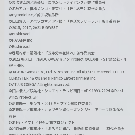
©矢吹健太朗／集英社・あやかしトライアングル製作委員会
©赤坂アカ×横槍メンゴ／集英社・【推しの子】製作委員会
©Pyramid,Inc.／成子坂製作所
©山田鐘人・アベツカサ／小学館／「葬送のフリーレン」製作委員会
©2015, 2017, 2021 BIGWEST
©Bushiroad
©HAKAMA Inc
©Bushiroad
©春場ねぎ・講談社／「五等分の花嫁∽」製作委員会
©2022 鴨志田 一/KADOKAWA/青ブタ Project ©CLAMP・ST/講談社・N
EP・NHK
© NEXON Games Co., Ltd. & Yostar, Inc. All Rights Reserved. THE ID
OLM@STER™& ©Bandai Namco Entertainment Inc.
©ATLUS ©SEGA All rights reserved.
©臼井儀人／双葉社・シンエイ・テレビ朝日・ADK 1993-2024 ©Front
wing/Project GPT
©高橋陽一／集英社・2018キャプテン翼製作委員会
©高橋陽一／集英社・キャプテン翼シーズン２ ジュニアユース編製作委
員会
©あfろ・芳文社／野外活動プロジェクト
©和月伸宏／集英社・「るろうに剣心 －明治剣客浪漫譚－」製作委員会
©WFS Developed by WRIGHT FLYER STUDIOS