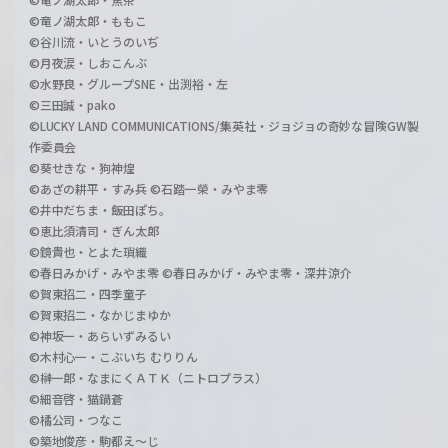
©竜ノ湖太郎・ももこ
©谷川流・いとうのいぢ
©月夜涙・しおこんぶ
©水野良・グループSNE・出渕裕・左
©三田誠・pako
©LUCKY LAND COMMUNICATIONS/集英社・ジョジョの奇妙な冒険GW製
作委員会
©葵せきな・狗神煌
©あざの耕平・すみ兵 ©石踏一榮・みやま零
©井中だちま・飯田ぽち。
©恵比須清司・ぎん太郎
©鏡貴也・とよた瑣織
©春日みかげ・みやま零 ©春日みかげ・みやま零・深井涼介
©賀東招二・四季童子
©賀東招二・なかじまゆか
©神坂一・あらいずみるい
©木村心一・こぶいち むりりん
©榊一郎・なまにくＡＴＫ（ニトロプラス）
©細音啓・猫鍋蒼
©橘公司・つなこ
©築地俊彦・駒都え～じ