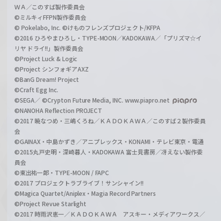
ＷＡ／このすば製作委員会
©ミルキィFFPN製作委員会
© Pokelabo, Inc. ©けものフレンズプロジェクト/KFPA
©2016 ひろやまひろし・TYPE-MOON／KADOKAWA／「プリズマ☆イ
リヤ ドライ!!」製作委員会
©Project Luck & Logic
©Project シンフォギアAXZ
©BanG Dream! Project
©Craft Egg Inc.
©SEGA／ ©Crypton Future Media, INC. www.piapro.net
©NANOHA Reflection PROJECT
©2017 暁なつめ・三嶋くろね／ＫＡＤＯＫＡＷＡ／このすば２製作委員
会
©GAINAX・中島かずき／アニプレックス・KONAMI・テレビ東京・電通
©2015丸戸史明・深崎暮人・KADOKAWA 富士見書房／冴えない製作委
員会
©東出祐一郎・TYPE-MOON / FAPC
©2017 プロジェクトラブライブ！サンシャイン!!
©Magica Quartet/Aniplex・Magia Record Partners
©Project Revue Starlight
©2017 時雨沢恵一／ＫＡＤＯＫＡＷＡ アスキー・メディアワークス／