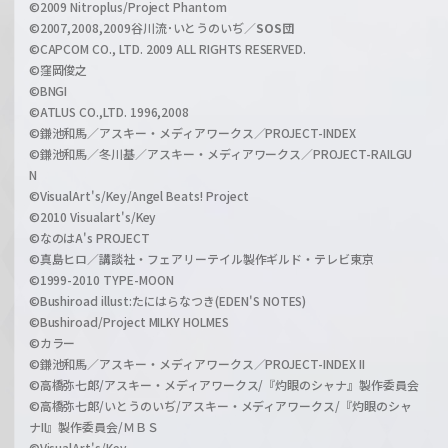
©2009 Nitroplus/Project Phantom
l
©2007,2008,2009谷川流･いとうのいぢ／
SOS団
©CAPCOM CO., LTD. 2009 ALL RIGHTS RESERVED.
©窪岡俊之
©BNGI
©ATLUS CO.,LTD. 1996,2008
©鎌池和馬／アスキー・メディアワークス／PROJECT-INDEX
©鎌池和馬／冬川基／アスキー・メディアワークス／PROJECT-RAILGU
N
©VisualArt's/Key/Angel Beats! Project
©2010 Visualart's/Key
©なのはA's PROJECT
©真島ヒロ／講談社・フェアリーテイル製作ギルド・テレビ東京
©1999-2010 TYPE-MOON
©Bushiroad illust:たにはらなつき(EDEN'S NOTES)
©Bushiroad/Project MILKY HOLMES
©カラー
©鎌池和馬／アスキー・メディアワークス／PROJECT-INDEX II
©高橋弥七郎/アスキー・メディアワークス/『灼眼のシャナ』製作委員会
©高橋弥七郎/いとうのいぢ/アスキー・メディアワークス/『灼眼のシャ
ナII』製作委員会/ＭＢＳ
©VisualArt's/Key