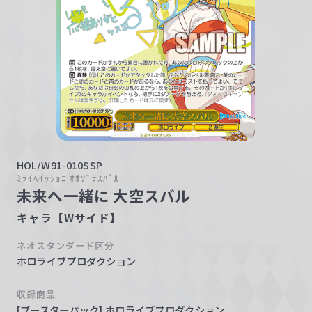
w
a
r
z
HOL/W91-010SSP
ﾐﾗｲﾍｲｯｼｮﾆ ｵｵｿﾞﾗｽﾊﾞﾙ
未来へ一緒に 大空スバル
キャラ【Wサイド】
ネオスタンダード区分
ホロライブプロダクション
収録商品
[ブースターパック] ホロライブプロダクション