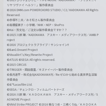
リヤ ツヴァイ ヘルツ！」製作委員会
©2016 DMM.com POWERCHORD STUDIO / C2 / KADOKAWA All Rights
Reserved.
©赤塚不二夫／おそ松さん製作委員会
©高橋留美子・小学館／NHK・NEP・ShoPro
©Koi・芳文社／ご注文は製作委員会ですか？？
©2015 川原 礫／KADOKAWA アスキー・メディアワークス刊／AWIB P
roject
©2016 プロジェクトラブライブ！サンシャイン!!
©BanG Dream! Project
©VisualArt's/Key/Rewrite Project
©ATLUS ©SEGA All rights reserved.
©2015 CIRCUS
©TRIGGER・岡田麿里／キズナイーバー製作委員会
©長月達平・株式会社KADOKAWA刊／Re:ゼロから始める異世界生活製
作委員会
©&™Lucasfilm Ltd.
©SEGA／チェンクロ・フィルムパートナーズ
©2016 川原 礫／ＫＡＤＯＫＡＷＡ アスキー・メディアワークス刊／S
AO MOVIE Project
©ViVid Strike PROJECT ©2016 暁なつめ・三嶋くろね／ＫＡＤＯＫＡ