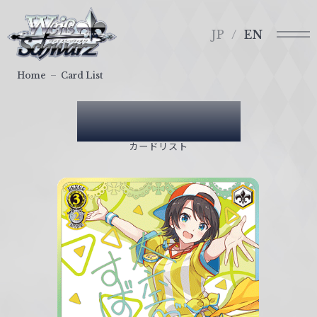
メ
ヴ
ニ
ァ
JP
EN
ュ
イ
ー
ス
Home
Card List
シ
ュ
Card List
ヴ
ァ
カードリスト
ル
ツ
｜
W
e
i
ß
S
c
h