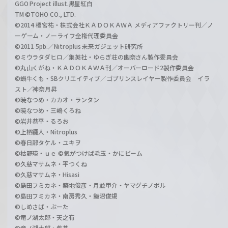
GGO Project illust.黒星紅白
TM ©TOHO CO., LTD.
©2014 榎宮祐・株式会社ＫＡＤＯＫＡＷＡ メディアファクトリー刊／ノ
ーゲーム・ノーライフ全権代理委員会
©2011 5pb.／Nitroplus 未来ガジェット研究所
©ミウラタダヒロ／集英社・ゆらぎ荘の幽奈さん製作委員会
©丸山くがね・ＫＡＤＯＫＡＷＡ刊／オーバーロード2製作委員会
©蝸牛くも・SBクリエイティブ／ゴブリンスレイヤー製作委員会 イラ
スト／神奈月昇
©暁なつめ・カカオ・ランタン
©暁なつめ・三嶋くろね
©岩井恭平・るろお
©上栖綴人・Nitroplus
©春日部タケル・ユキヲ
©枯野瑛・ｕｅ ©気がつけば毛玉・かにビーム
©久慈マサムネ・平つくね
©久慈マサムネ・Hisasi
©島田フミカネ・築地俊彦・月並甲介・ヤマグチノボル
©島田フミカネ・南房秀久・飯沼俊規
©しめさば・ぶーた
©竜ノ湖太郎・天之有
©竜ノ湖太郎・焦茶