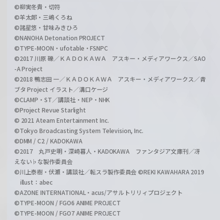
©柳実冬貴・切符
©羊太郎・三嶋くろね
©諸星悠・甘味みきひろ
©NANOHA Detonation PROJECT
©TYPE-MOON・ufotable・FSNPC
©2017 川原 礫／ＫＡＤＯＫＡＷＡ アスキー・メディアワークス／SAO
-A Project
©2018 鴨志田 一／ＫＡＤＯＫＡＷＡ アスキー・メディアワークス／青
ブタ Project イラスト／溝口ケージ
©CLAMP・ST／講談社・NEP・NHK
©Project Revue Starlight
© 2021 Ateam Entertainment Inc.
©Tokyo Broadcasting System Television, Inc.
©DMM / C2 / KADOKAWA
©2017 丸戸史明・深崎暮人・KADOKAWA ファンタジア文庫刊／冴
えない♭な製作委員会
©川上泰樹・伏瀬・講談社／転スラ製作委員会 ©REKI KAWAHARA 2019
illust：abec
©AZONE INTERNATIONAL・acus/アサルトリリィプロジェクト
©TYPE-MOON / FGO6 ANIME PROJECT
©TYPE-MOON / FGO7 ANIME PROJECT