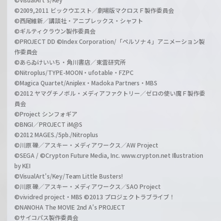
©2009,2011 ビックウエスト／劇場版マクロスＦ製作委員会
©西尾維新／講談社・アニプレックス・シャフト
©ギルティクラウン製作委員会
©PROJECT DD ©Index Corporation/「ペルソナ４」アニメーション製
作委員会
©あらゐけいいち・角川書店／東雲研究所
©Nitroplus/TYPE-MOON・ufotable・FZPC
©Magica Quartet/Aniplex・Madoka Partners・MBS
©2012 ヤマグチノボル・メディアファクトリー／ゼロの使い魔Ｆ製作委
員会
©Project シンフォギア
©BNGI／PROJECT iM@S
©2012 MAGES./5pb./Nitroplus
©川原 礫／アスキー・メディアワークス／AW Project
©SEGA / ©Crypton Future Media, Inc. www.crypton.net Illustration
by KEI
©VisualArt's/Key/Team Little Busters!
©川原 礫／アスキー・メディアワークス／SAO Project
©vividred project・MBS ©2013 プロジェクトラブライブ！
©NANOHA The MOVIE 2nd A's PROJECT
©サイコパス製作委員会