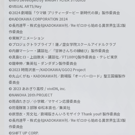
©VISUAL ARTS/Key
©2024 劇場版「ウマ娘 プリティーダービー 新時代の扉」製作委員会
©KADOKAWA CORPORATION 2024
©長月達平・株式会社KADOKAWA刊／Re:ゼロから始める異世界生活2製
作委員会
©東映アニメーション
©プロジェクトラブライブ！蓮ノ空女学院スクールアイドルクラブ
©内藤マーシー・講談社／「甘神さんちの縁結び」製作委員会
©真島ヒロ・上田敦夫・講談社／FT100YQ製作委員会・テレビ東京
©龍幸伸／集英社・ダンダダン製作委員会
©2023 時雨沢恵一/KADOKAWA/GGO2 Project
©丸山くがね・KADOKAWA刊／劇場版「オーバーロード」聖王国編製作
委員会
© 2023 あおぎり高校 / viviON, inc.
©NANOHA 20th PROJECT
©雨森たきび／小学館／マケイン応援委員会
©防衛隊第３部隊 ©松本直也／集英社
©原悠衣・芳文社／劇場版きんいろモザイク Thank you!! 製作委員会
©長月達平・株式会社KADOKAWA刊／Re:ゼロから始める異世界生活3製
作委員会
©SHIFT UP CORP.