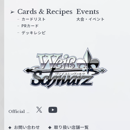
Cards & Recipes
Events
カードリスト
大会・イベント
PRカード
デッキレシピ
ヴ
ァ
イ
ス
シ
ュ
ヴ
ァ
ル
Official
X
Y
ツ
o
｜
お問い合わせ
取り扱い店舗一覧
u