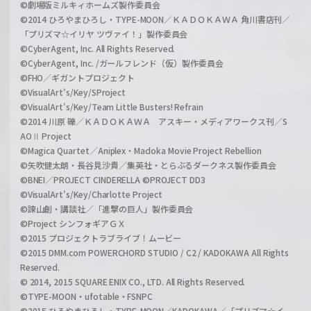
©劇場版ミルキィホームズ製作委員会
©2014 ひろやまひろし・TYPE-MOON／ＫＡＤＯＫＡＷＡ 角川書店刊／
「プリズマ☆イリヤ ツヴァイ！」製作委員会
©CyberAgent, Inc. All Rights Reserved.
©CyberAgent, Inc. /ガールフレンド（仮）製作委員会
©FHO／ギガントプロジェクト
©VisualArt's/Key/SProject
©VisualArt's/Key/Team Little Busters! Refrain
©2014 川原 礫／ＫＡＤＯＫＡＷＡ アスキー・メディアワークス刊／S
AOⅡ Project
©Magica Quartet／Aniplex・Madoka Movie Project Rebellion
©矢吹健太朗・長谷見沙貴／集英社・とらぶるダークネス製作委員会
©BNEI／PROJECT CINDERELLA ©PROJECT DD3
©VisualArt's/Key/Charlotte Project
©諫山創・講談社／「進撃の巨人」製作委員会
©Project シンフォギアＧＸ
©2015 プロジェクトラブライブ！ムービー
©2015 DMM.com POWERCHORD STUDIO / C2 / KADOKAWA All Rights
Reserved.
© 2014, 2015 SQUARE ENIX CO., LTD. All Rights Reserved.
©TYPE-MOON・ufotable・FSNPC
©2015 ひろやまひろし・TYPE-MOON／KADOKAWA／「プリズマ☆イ