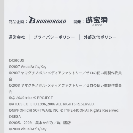
W
T
e
u
i
b
商品企画：
開発：
ß
e
S
O
運営会社
プライバシーポリシー
外部送信ポリシー
c
f
h
f
w
i
a
©CIRCUS
c
©2007 VisualArt's/Key
r
i
©2007 ヤマグチノボル･メディアファクトリー／ゼロの使い魔製作委員
z
会
a
©2008 ヤマグチノボル･メディアファクトリー／ゼロの使い魔製作委員
l
会
C
©なのはStrikerS PROJECT
h
©ATLUS CO.,LTD.1996,2006 ALL RIGHTS RESERVED.
a
©NIPPON ICHI SOFTWARE INC. ©TYPE-MOON All Rights Reserved.
n
©SEGA
©2005、2009 美水かがみ／角川書店
n
©2008 VisualArt's/Key
e