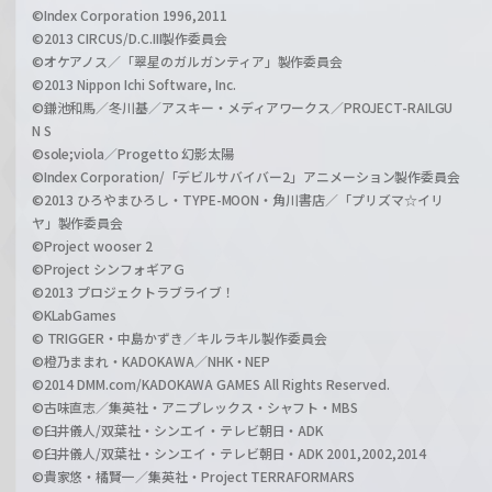
©Index Corporation 1996,2011
©2013 CIRCUS/D.C.III製作委員会
©オケアノス／「翠星のガルガンティア」製作委員会
©2013 Nippon Ichi Software, Inc.
©鎌池和馬／冬川基／アスキー・メディアワークス／PROJECT-RAILGU
N S
©sole;viola／Progetto 幻影太陽
©Index Corporation/「デビルサバイバー2」アニメーション製作委員会
©2013 ひろやまひろし・TYPE-MOON・角川書店／「プリズマ☆イリ
ヤ」製作委員会
©Project wooser 2
©Project シンフォギアＧ
©2013 プロジェクトラブライブ！
©KLabGames
© TRIGGER・中島かずき／キルラキル製作委員会
©橙乃ままれ・KADOKAWA／NHK・NEP
©2014 DMM.com/KADOKAWA GAMES All Rights Reserved.
©古味直志／集英社・アニプレックス・シャフト・MBS
©臼井儀人/双葉社・シンエイ・テレビ朝日・ADK
©臼井儀人/双葉社・シンエイ・テレビ朝日・ADK 2001,2002,2014
©貴家悠・橘賢一／集英社・Project TERRAFORMARS