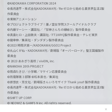
©KADOKAWA CORPORATION 2024
©長月達平・株式会社KADOKAWA刊／Re:ゼロから始める異世界生活2製
作委員会
©東映アニメーション
©プロジェクトラブライブ！蓮ノ空女学院スクールアイドルクラブ
©内藤マーシー・講談社／「甘神さんちの縁結び」製作委員会
©真島ヒロ・上田敦夫・講談社／FT100YQ製作委員会・テレビ東京
©龍幸伸／集英社・ダンダダン製作委員会
©2023 時雨沢恵一/KADOKAWA/GGO2 Project
©丸山くがね・KADOKAWA刊／劇場版「オーバーロード」聖王国編製作
委員会
© 2023 あおぎり高校 / viviON, inc.
©NANOHA 20th PROJECT
©雨森たきび／小学館／マケイン応援委員会
©防衛隊第３部隊 ©松本直也／集英社
©原悠衣・芳文社／劇場版きんいろモザイク Thank you!! 製作委員会
©長月達平・株式会社KADOKAWA刊／Re:ゼロから始める異世界生活3製
作委員会
©SHIFT UP CORP.
© NEOWIZ & GAMFS N inc. All rights reserved.
©ATLUS. ©SEGA.
✕