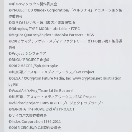
©ギルティクラウン製作委員会
©PROJECT DD ©Index Corporation/「ペルソナ４」アニメーション製
作委員会
©あらゐけいいち・角川書店／東雲研究所
©Nitroplus/TYPE-MOON・ufotable・FZPC
©Magica Quartet/Aniplex・Madoka Partners・MBS
©2012 ヤマグチノボル・メディアファクトリー／ゼロの使い魔Ｆ製作委
員会
©Project シンフォギア
©BNGI／PROJECT iM@S
©2012 MAGES./5pb./Nitroplus
©川原 礫／アスキー・メディアワークス／AW Project
©SEGA / ©Crypton Future Media, Inc. www.crypton.net Illustration
by KEI
©VisualArt's/Key/Team Little Busters!
©川原 礫／アスキー・メディアワークス／SAO Project
©vividred project・MBS ©2013 プロジェクトラブライブ！
©NANOHA The MOVIE 2nd A's PROJECT
©サイコパス製作委員会
©Index Corporation 1996,2011
©2013 CIRCUS/D.C.III製作委員会