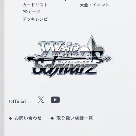
カードリスト
大会・イベント
PRカード
デッキレシピ
ヴ
ァ
イ
ス
シ
ュ
ヴ
ァ
ル
Official
X
Y
ツ
o
｜
お問い合わせ
取り扱い店舗一覧
u
W
T
e
u