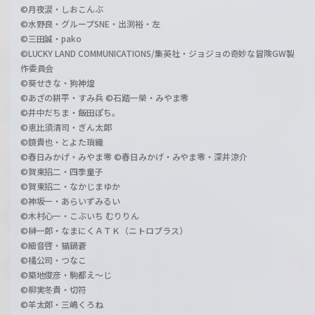
©月夜涙・しおこんぶ
©水野良・グループSNE・出渕裕・左
©三田誠・pako
©LUCKY LAND COMMUNICATIONS/集英社・ジョジョの奇妙な冒険GW製
作委員会
©葵せきな・狗神煌
©あざの耕平・すみ兵 ©石踏一榮・みやま零
©井中だちま・飯田ぽち。
©恵比須清司・ぎん太郎
©鏡貴也・とよた瑣織
©春日みかげ・みやま零 ©春日みかげ・みやま零・深井涼介
©賀東招二・四季童子
©賀東招二・なかじまゆか
©神坂一・あらいずみるい
©木村心一・こぶいち むりりん
©榊一郎・なまにくＡＴＫ（ニトロプラス）
©細音啓・猫鍋蒼
©橘公司・つなこ
©築地俊彦・駒都え～じ
©柳実冬貴・切符
©羊太郎・三嶋くろね