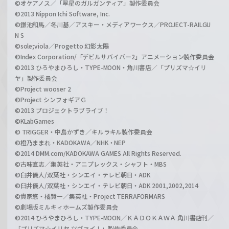
©オケアノス／「翠星のガルガンティア」製作委員会
©2013 Nippon Ichi Software, Inc.
©鎌池和馬／冬川基／アスキー・メディアワークス／PROJECT-RAILGU
N S
©sole;viola／Progetto 幻影太陽
©Index Corporation/「デビルサバイバー2」アニメーション製作委員会
©2013 ひろやまひろし・TYPE-MOON・角川書店／「プリズマ☆イリ
ヤ」製作委員会
©Project wooser 2
©Project シンフォギアＧ
©2013 プロジェクトラブライブ！
©KLabGames
© TRIGGER・中島かずき／キルラキル製作委員会
©橙乃ままれ・KADOKAWA／NHK・NEP
©2014 DMM.com/KADOKAWA GAMES All Rights Reserved.
©古味直志／集英社・アニプレックス・シャフト・MBS
©臼井儀人/双葉社・シンエイ・テレビ朝日・ADK
©臼井儀人/双葉社・シンエイ・テレビ朝日・ADK 2001,2002,2014
©貴家悠・橘賢一／集英社・Project TERRAFORMARS
©劇場版ミルキィホームズ製作委員会
©2014 ひろやまひろし・TYPE-MOON／ＫＡＤＯＫＡＷＡ 角川書店刊／
「プリズマ☆イリヤ ツヴァイ！」製作委員会