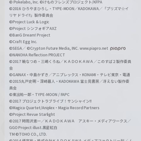
© Pokelabo, Inc. ©けものフレンズプロジェクト/KFPA
©2016 ひろやまひろし・TYPE-MOON／KADOKAWA／「プリズマ☆イ
リヤ ドライ!!」製作委員会
©Project Luck & Logic
©Project シンフォギアAXZ
©BanG Dream! Project
©Craft Egg Inc.
©SEGA／ ©Crypton Future Media, INC. www.piapro.net
©NANOHA Reflection PROJECT
©2017 暁なつめ・三嶋くろね／ＫＡＤＯＫＡＷＡ／このすば２製作委員
会
©GAINAX・中島かずき／アニプレックス・KONAMI・テレビ東京・電通
©2015丸戸史明・深崎暮人・KADOKAWA 富士見書房／冴えない製作委
員会
©東出祐一郎・TYPE-MOON / FAPC
©2017 プロジェクトラブライブ！サンシャイン!!
©Magica Quartet/Aniplex・Magia Record Partners
©Project Revue Starlight
©2017 時雨沢恵一／ＫＡＤＯＫＡＷＡ アスキー・メディアワークス／
GGO Project illust.黒星紅白
TM ©TOHO CO., LTD.
©2014 榎宮祐・株式会社ＫＡＤＯＫＡＷＡ メディアファクトリー刊／ノ