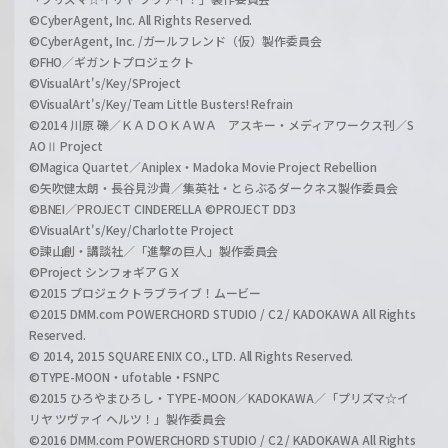
©CyberAgent, Inc. All Rights Reserved.
©CyberAgent, Inc. /ガールフレンド（仮）製作委員会
©FHO／ギガントプロジェクト
©VisualArt's/Key/SProject
©VisualArt's/Key/Team Little Busters! Refrain
©2014 川原 礫／ＫＡＤＯＫＡＷＡ アスキー・メディアワークス刊／S
AOⅡ Project
©Magica Quartet／Aniplex・Madoka Movie Project Rebellion
©矢吹健太朗・長谷見沙貴／集英社・とらぶるダークネス製作委員会
©BNEI／PROJECT CINDERELLA ©PROJECT DD3
©VisualArt's/Key/Charlotte Project
©諫山創・講談社／「進撃の巨人」製作委員会
©Project シンフォギアＧＸ
©2015 プロジェクトラブライブ！ムービー
©2015 DMM.com POWERCHORD STUDIO / C2 / KADOKAWA All Rights
Reserved.
© 2014, 2015 SQUARE ENIX CO., LTD. All Rights Reserved.
©TYPE-MOON・ufotable・FSNPC
©2015 ひろやまひろし・TYPE-MOON／KADOKAWA／「プリズマ☆イ
リヤ ツヴァイ ヘルツ！」製作委員会
©2016 DMM.com POWERCHORD STUDIO / C2 / KADOKAWA All Rights