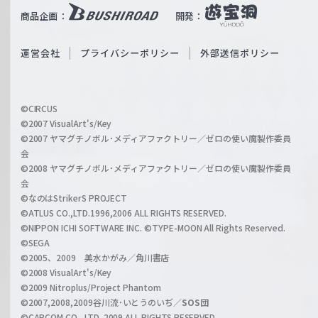
i
b
商品企画：
開発：
ß
e
S
O
運営会社
プライバシーポリシー
外部送信ポリシー
c
f
h
f
w
i
a
©CIRCUS
c
©2007 VisualArt's/Key
r
i
©2007 ヤマグチノボル･メディアファクトリー／ゼロの使い魔製作委員
z
会
a
©2008 ヤマグチノボル･メディアファクトリー／ゼロの使い魔製作委員
l
会
C
©なのはStrikerS PROJECT
h
©ATLUS CO.,LTD.1996,2006 ALL RIGHTS RESERVED.
a
©NIPPON ICHI SOFTWARE INC. ©TYPE-MOON All Rights Reserved.
n
©SEGA
©2005、2009 美水かがみ／角川書店
n
©2008 VisualArt's/Key
e
©2009 Nitroplus/Project Phantom
l
©2007,2008,2009谷川流･いとうのいぢ／
SOS団
©CAPCOM CO., LTD. 2009 ALL RIGHTS RESERVED.