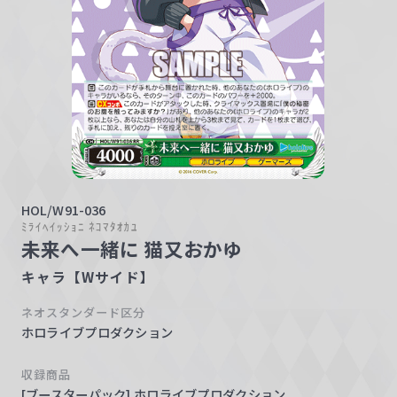
w
a
r
z
HOL/W91-036
ﾐﾗｲﾍｲｯｼｮﾆ ﾈｺﾏﾀｵｶﾕ
未来へ一緒に 猫又おかゆ
キャラ【Wサイド】
ネオスタンダード区分
ホロライブプロダクション
収録商品
[ブースターパック] ホロライブプロダクション