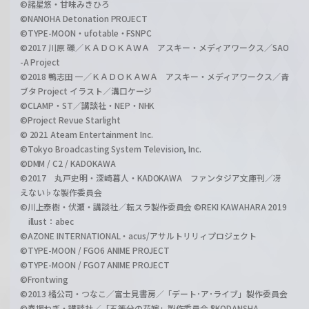
©諸星悠・甘味みきひろ
©NANOHA Detonation PROJECT
©TYPE-MOON・ufotable・FSNPC
©2017 川原 礫／ＫＡＤＯＫＡＷＡ アスキー・メディアワークス／SAO
-A Project
©2018 鴨志田 一／ＫＡＤＯＫＡＷＡ アスキー・メディアワークス／青
ブタ Project イラスト／溝口ケージ
©CLAMP・ST／講談社・NEP・NHK
©Project Revue Starlight
© 2021 Ateam Entertainment Inc.
©Tokyo Broadcasting System Television, Inc.
©DMM / C2 / KADOKAWA
©2017 丸戸史明・深崎暮人・KADOKAWA ファンタジア文庫刊／冴
えない♭な製作委員会
©川上泰樹・伏瀬・講談社／転スラ製作委員会 ©REKI KAWAHARA 2019
illust：abec
©AZONE INTERNATIONAL・acus/アサルトリリィプロジェクト
©TYPE-MOON / FGO6 ANIME PROJECT
©TYPE-MOON / FGO7 ANIME PROJECT
©Frontwing
©2013 橘公司・つなこ／富士見書房／「デート･ア･ライブ」製作委員会
©春場ねぎ・講談社／「五等分の花嫁」製作委員会 ®KODANSHA