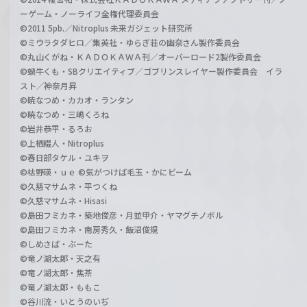
ーゲーム・ノーライフ全権代理委員会
©2011 5pb.／Nitroplus 未来ガジェット研究所
©ミウラタダヒロ／集英社・ゆらぎ荘の幽奈さん製作委員会
©丸山くがね・ＫＡＤＯＫＡＷＡ刊／オーバーロード2製作委員会
©蝸牛くも・SBクリエイティブ／ゴブリンスレイヤー製作委員会 イラ
スト／神奈月昇
©暁なつめ・カカオ・ランタン
©暁なつめ・三嶋くろね
©岩井恭平・るろお
©上栖綴人・Nitroplus
©春日部タケル・ユキヲ
©枯野瑛・ｕｅ ©気がつけば毛玉・かにビーム
©久慈マサムネ・平つくね
©久慈マサムネ・Hisasi
©島田フミカネ・築地俊彦・月並甲介・ヤマグチノボル
©島田フミカネ・南房秀久・飯沼俊規
©しめさば・ぶーた
©竜ノ湖太郎・天之有
©竜ノ湖太郎・焦茶
©竜ノ湖太郎・ももこ
©谷川流・いとうのいぢ