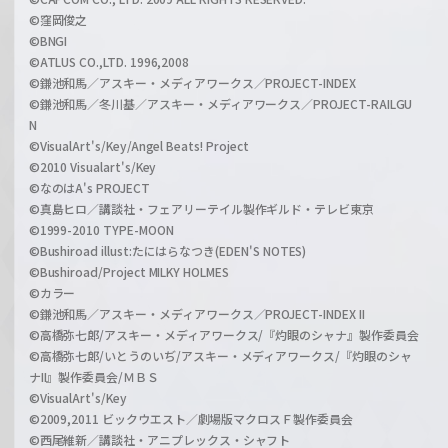
©窪岡俊之
©BNGI
©ATLUS CO.,LTD. 1996,2008
©鎌池和馬／アスキー・メディアワークス／PROJECT-INDEX
©鎌池和馬／冬川基／アスキー・メディアワークス／PROJECT-RAILGU
N
©VisualArt's/Key/Angel Beats! Project
©2010 Visualart's/Key
©なのはA's PROJECT
©真島ヒロ／講談社・フェアリーテイル製作ギルド・テレビ東京
©1999-2010 TYPE-MOON
©Bushiroad illust:たにはらなつき(EDEN'S NOTES)
©Bushiroad/Project MILKY HOLMES
©カラー
©鎌池和馬／アスキー・メディアワークス／PROJECT-INDEX II
©高橋弥七郎/アスキー・メディアワークス/『灼眼のシャナ』製作委員会
©高橋弥七郎/いとうのいぢ/アスキー・メディアワークス/『灼眼のシャ
ナII』製作委員会/ＭＢＳ
©VisualArt's/Key
©2009,2011 ビックウエスト／劇場版マクロスＦ製作委員会
©西尾維新／講談社・アニプレックス・シャフト