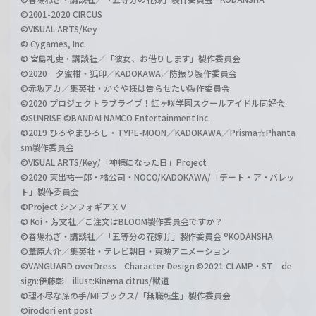
©2001-2020 CIRCUS
©VISUAL ARTS/Key
© Cygames, Inc.
© 宮島礼吏・講談社／「彼女、お借りします」製作委員会
©2020 夕蜜柑・狐印／KADOKAWA／防振り製作委員会
©赤坂アカ／集英社・かぐや様は告らせたい製作委員会
©2020 プロジェクトラブライブ！虹ヶ咲学園スクールアイドル同好会
©SUNRISE ©BANDAI NAMCO Entertainment Inc.
©2019 ひろやまひろし・TYPE-MOON／KADOKAWA／Prisma☆Phanta
sm製作委員会
©VISUAL ARTS/Key/「神様になった日」Project
©2020 東出祐一郎・橘公司・NOCO/KADOKAWA/「デート・ア・バレッ
ト」製作委員会
©Project シンフォギアＸＶ
© Koi・芳文社／ご注文はBLOOM製作委員会ですか？
©春場ねぎ・講談社／「五等分の花嫁∬」製作委員会 ®KODANSHA
©葦原大介／集英社・テレビ朝日・東映アニメーション
©VANGUARD overDress Character Design ©2021 CLAMP・ST de
sign:伊藤彰 illust:Kinema citrus/獣道
©理不尽な孫の手/MFブックス/「無職転生」製作委員会
©irodori ent post