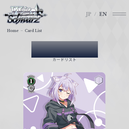
メ
ヴ
ニ
ァ
JP
EN
ュ
イ
ー
ス
Home
Card List
シ
ュ
Card List
ヴ
ァ
カードリスト
ル
ツ
｜
W
e
i
ß
S
c
h