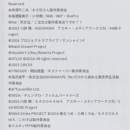
Reserved.
©赤塚不二夫／おそ松さん製作委員会
©高橋留美子・小学館／NHK・NEP・ShoPro
©Koi・芳文社／ご注文は製作委員会ですか？？
©2015 川原 礫／KADOKAWA アスキー・メディアワークス刊／AWIB P
roject
©2016 プロジェクトラブライブ！サンシャイン!!
©BanG Dream! Project
©VisualArt's/Key/Rewrite Project
©ATLUS ©SEGA All rights reserved.
©2015 CIRCUS
©TRIGGER・岡田麿里／キズナイーバー製作委員会
©長月達平・株式会社KADOKAWA刊／Re:ゼロから始める異世界生活製
作委員会
©&™Lucasfilm Ltd.
©SEGA／チェンクロ・フィルムパートナーズ
©2016 川原 礫／ＫＡＤＯＫＡＷＡ アスキー・メディアワークス刊／S
AO MOVIE Project
©ViVid Strike PROJECT ©2016 暁なつめ・三嶋くろね／ＫＡＤＯＫＡ
ＷＡ／このすば製作委員会
©ミルキィFFPN製作委員会