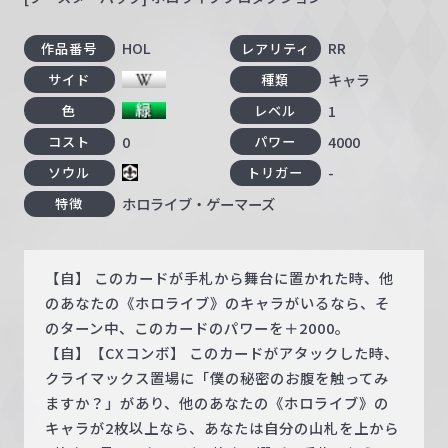
HOL
RR
作品番号
レアリティ
キャラ
サイド
種類
1
色
レベル
0
4000
コスト
パワー
-
ソウル
トリガー
ホロライブ・ゲーマーズ
特徴
【自】 このカードが手札から舞台に置かれた時、他
のあなたの《ホロライブ》のキャラがいるなら、そ
のターン中、このカードのパワーを＋2000。
【自】【CXコンボ】 このカードがアタックした時、
クライマックス置場に「僕の秘密のお腹を触ってみ
ますか？」があり、他のあなたの《ホロライブ》の
キャラが2枚以上なら、あなたは自分の山札を上から