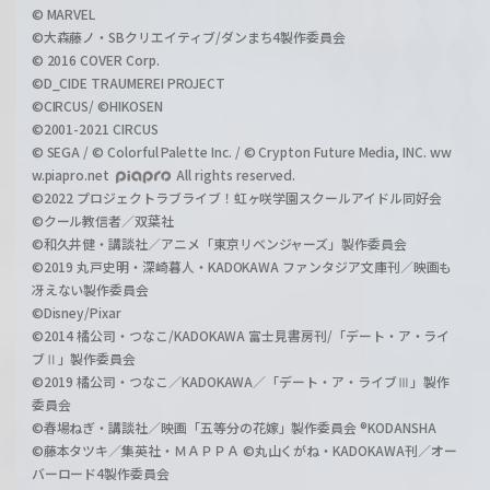
© MARVEL
©大森藤ノ・SBクリエイティブ/ダンまち4製作委員会
© 2016 COVER Corp.
©D_CIDE TRAUMEREI PROJECT
©CIRCUS/ ©HIKOSEN
©2001-2021 CIRCUS
© SEGA / © Colorful Palette Inc. / © Crypton Future Media, INC. ww
w.piapro.net
All rights reserved.
©2022 プロジェクトラブライブ！虹ヶ咲学園スクールアイドル同好会
©クール教信者／双葉社
©和久井健・講談社／アニメ「東京リベンジャーズ」製作委員会
©2019 丸戸史明・深崎暮人・KADOKAWA ファンタジア文庫刊／映画も
冴えない製作委員会
©Disney/Pixar
©2014 橘公司・つなこ/KADOKAWA 富士見書房刊/「デート・ア・ライ
ブⅡ」製作委員会
©2019 橘公司・つなこ／KADOKAWA／「デート・ア・ライブⅢ」製作
委員会
©春場ねぎ・講談社／映画「五等分の花嫁」製作委員会 ®KODANSHA
©藤本タツキ／集英社・ＭＡＰＰＡ ©丸山くがね・KADOKAWA刊／オー
バーロード4製作委員会