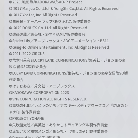
©2020 川原 礫/KADOKAWA/SAO-P Project
© 2017 Manjuu Co.,Ltd. & YongShi Co.,Ltd. All Rights Reserved.
© 2017 Yostar, Inc. All Rights Reserved.
©白米良・オーバーラップ/ありふれた製作委員会
© 2020 DONUTS Co. Ltd. All Rights Reserved.
©遠藤達哉／集英社・SPY×FAMILY製作委員会
©Spider Lily／アニプレックス・ABCアニメーション・BS11
©GungHo Online Entertainment, Inc. All Rights Reserved.
©2001-2022 CIRCUS
©荒木飛呂彦&LUCKY LAND COMMUNICATIONS/集英社・ジョジョの奇
妙な冒険SC製作委員会
©LUCKY LAND COMMUNICATIONS/集英社・ジョジョの奇妙な冒険SO製
作委員会
©はまじあき／芳文社・アニプレックス
©KADOKAWA CORPORATION 2023
©SNK CORPORATION ALL RIGHTS RESERVED.
©高橋弥七郎／いとうのいぢ／アスキー･メディアワークス／『灼眼のシ
ャナF』製作委員会
©PROJECT YOHANE
©矢吹健太朗／集英社・あやかしトライアングル製作委員会
©赤坂アカ×横槍メンゴ／集英社・【推しの子】製作委員会
©Pyramid,Inc.／成子坂製作所