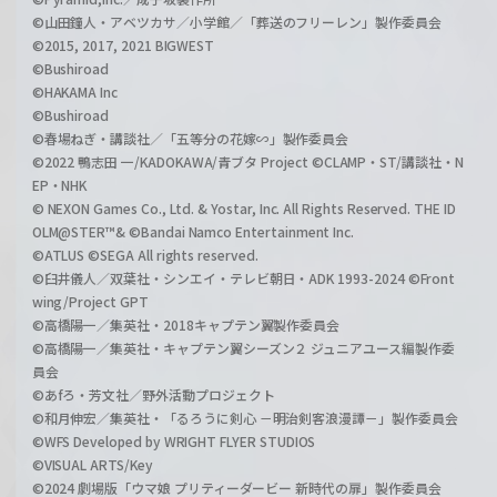
©山田鐘人・アベツカサ／小学館／「葬送のフリーレン」製作委員会
©2015, 2017, 2021 BIGWEST
©Bushiroad
©HAKAMA Inc
©Bushiroad
©春場ねぎ・講談社／「五等分の花嫁∽」製作委員会
©2022 鴨志田 一/KADOKAWA/青ブタ Project ©CLAMP・ST/講談社・N
EP・NHK
© NEXON Games Co., Ltd. & Yostar, Inc. All Rights Reserved. THE ID
OLM@STER™& ©Bandai Namco Entertainment Inc.
©ATLUS ©SEGA All rights reserved.
©臼井儀人／双葉社・シンエイ・テレビ朝日・ADK 1993-2024 ©Front
wing/Project GPT
©高橋陽一／集英社・2018キャプテン翼製作委員会
©高橋陽一／集英社・キャプテン翼シーズン２ ジュニアユース編製作委
員会
©あfろ・芳文社／野外活動プロジェクト
©和月伸宏／集英社・「るろうに剣心 －明治剣客浪漫譚－」製作委員会
©WFS Developed by WRIGHT FLYER STUDIOS
©VISUAL ARTS/Key
©2024 劇場版「ウマ娘 プリティーダービー 新時代の扉」製作委員会