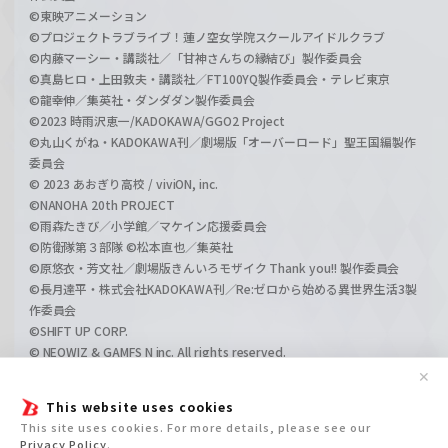
©東映アニメーション
©プロジェクトラブライブ！蓮ノ空女学院スクールアイドルクラブ
©内藤マーシー・講談社／「甘神さんちの縁結び」製作委員会
©真島ヒロ・上田敦夫・講談社／FT100YQ製作委員会・テレビ東京
©龍幸伸／集英社・ダンダダン製作委員会
©2023 時雨沢恵一/KADOKAWA/GGO2 Project
©丸山くがね・KADOKAWA刊／劇場版「オーバーロード」聖王国編製作
委員会
© 2023 あおぎり高校 / viviON, inc.
©NANOHA 20th PROJECT
©雨森たきび／小学館／マケイン応援委員会
©防衛隊第３部隊 ©松本直也／集英社
©原悠衣・芳文社／劇場版きんいろモザイク Thank you!! 製作委員会
©長月達平・株式会社KADOKAWA刊／Re:ゼロから始める異世界生活3製
作委員会
©SHIFT UP CORP.
© NEOWIZ & GAMFS N inc. All rights reserved.
©ATLUS. ©SEGA.
✕
©GIRLS und PANZER Projekt
This website uses cookies
©GIRLS und PANZER Film Projekt
This site uses cookies. For more details, please see our
©GIRLS und PANZER Finale Projekt
Privacy Policy
.