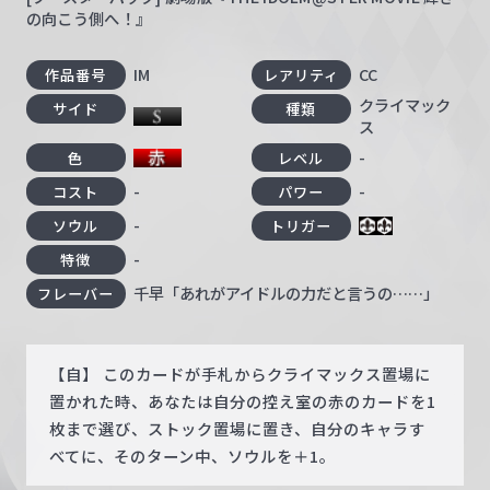
の向こう側へ！』
IM
CC
作品番号
レアリティ
クライマック
サイド
種類
ス
-
色
レベル
-
-
コスト
パワー
-
ソウル
トリガー
-
特徴
千早「あれがアイドルの力だと言うの……」
フレーバー
【自】 このカードが手札からクライマックス置場に
置かれた時、あなたは自分の控え室の赤のカードを1
枚まで選び、ストック置場に置き、自分のキャラす
べてに、そのターン中、ソウルを＋1。