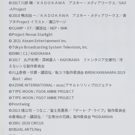
©2017 川原 礫／ＫＡＤＯＫＡＷＡ アスキー・メディアワークス／SAO
-A Project
©2018 鴨志田 一／ＫＡＤＯＫＡＷＡ アスキー・メディアワークス／青
ブタ Project イラスト／溝口ケージ
©CLAMP・ST／講談社・NEP・NHK
©Project Revue Starlight
© 2021 Ateam Entertainment Inc.
©Tokyo Broadcasting System Television, Inc.
©DMM / C2 / KADOKAWA
©2017 丸戸史明・深崎暮人・KADOKAWA ファンタジア文庫刊／冴
えない♭な製作委員会
©川上泰樹・伏瀬・講談社／転スラ製作委員会 ©REKI KAWAHARA 2019
illust：abec
©AZONE INTERNATIONAL・acus/アサルトリリィプロジェクト
©TYPE-MOON / FGO6 ANIME PROJECT
©TYPE-MOON / FGO7 ANIME PROJECT
©Frontwing
©2013 橘公司・つなこ／富士見書房／「デート･ア･ライブ」製作委員会
©春場ねぎ・講談社／「五等分の花嫁」製作委員会 ®KODANSHA
©2001-2020 CIRCUS
©VISUAL ARTS/Key