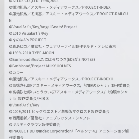
©ATLUS CO.,LTD. 1996,2008
©鎌池和馬／アスキー・メディアワークス／PROJECT-INDEX
©鎌池和馬／冬川基／アスキー・メディアワークス／PROJECT-RAILGU
N
©VisualArt's/Key/Angel Beats! Project
©2010 Visualart's/Key
©なのはA's PROJECT
©真島ヒロ／講談社・フェアリーテイル製作ギルド・テレビ東京
©1999-2010 TYPE-MOON
©Bushiroad illust:たにはらなつき(EDEN'S NOTES)
©Bushiroad/Project MILKY HOLMES
©カラー
©鎌池和馬／アスキー・メディアワークス／PROJECT-INDEX II
©高橋弥七郎/アスキー・メディアワークス/『灼眼のシャナ』製作委員会
©高橋弥七郎/いとうのいぢ/アスキー・メディアワークス/『灼眼のシャ
ナII』製作委員会/ＭＢＳ
©VisualArt's/Key
©2009,2011 ビックウエスト／劇場版マクロスＦ製作委員会
©西尾維新／講談社・アニプレックス・シャフト
©ギルティクラウン製作委員会
©PROJECT DD ©Index Corporation/「ペルソナ４」アニメーション製
作委員会