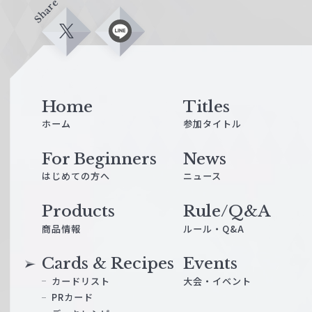
Share
X
L
i
n
e
Home
Titles
ホーム
参加タイトル
For Beginners
News
はじめての方へ
ニュース
Products
Rule/Q&A
商品情報
ルール・Q&A
Cards & Recipes
Events
カードリスト
大会・イベント
PRカード