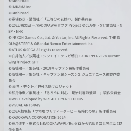
©Bushiroad
©HAKAMA Inc
©Bushiroad
©春場ねぎ・講談社／「五等分の花嫁∽」製作委員会
©2022 鴨志田 一/KADOKAWA/青ブタ Project ©CLAMP・ST/講談社・N
EP・NHK
© NEXON Games Co., Ltd. & Yostar, Inc. All Rights Reserved. THE ID
OLM@STER™& ©Bandai Namco Entertainment Inc.
©ATLUS ©SEGA All rights reserved.
©臼井儀人／双葉社・シンエイ・テレビ朝日・ADK 1993-2024 ©Front
wing/Project GPT
©高橋陽一／集英社・2018キャプテン翼製作委員会
©高橋陽一／集英社・キャプテン翼シーズン２ ジュニアユース編製作委
員会
©あfろ・芳文社／野外活動プロジェクト
©和月伸宏／集英社・「るろうに剣心 －明治剣客浪漫譚－」製作委員会
©WFS Developed by WRIGHT FLYER STUDIOS
©VISUAL ARTS/Key
©2024 劇場版「ウマ娘 プリティーダービー 新時代の扉」製作委員会
©KADOKAWA CORPORATION 2024
©長月達平・株式会社KADOKAWA刊／Re:ゼロから始める異世界生活2製
作委員会