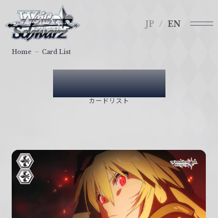
メ
ヴ
ニ
ァ
JP
EN
ュ
イ
ー
ス
Home
Card List
シ
ュ
Card List
ヴ
ァ
カードリスト
ル
ツ
｜
W
e
i
ß
S
c
h