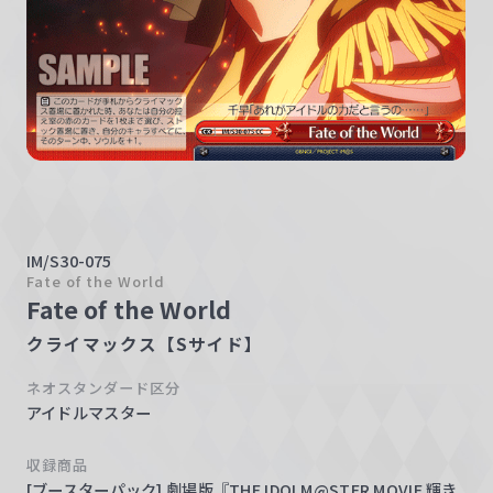
w
a
r
z
IM/S30-075
Fate of the World
Fate of the World
クライマックス【Sサイド】
ネオスタンダード区分
アイドルマスター
収録商品
[ブースターパック] 劇場版『THE IDOLM@STER MOVIE 輝き