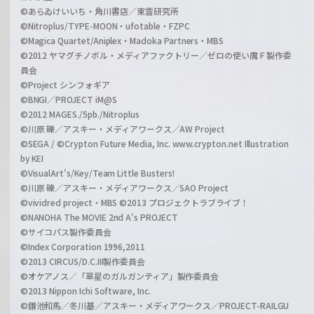
©あらゐけいいち・角川書店／東雲研究所
©Nitroplus/TYPE-MOON・ufotable・FZPC
©Magica Quartet/Aniplex・Madoka Partners・MBS
©2012 ヤマグチノボル・メディアファクトリー／ゼロの使い魔Ｆ製作委
員会
©Project シンフォギア
©BNGI／PROJECT iM@S
©2012 MAGES./5pb./Nitroplus
©川原 礫／アスキー・メディアワークス／AW Project
©SEGA / ©Crypton Future Media, Inc. www.crypton.net Illustration
by KEI
©VisualArt's/Key/Team Little Busters!
©川原 礫／アスキー・メディアワークス／SAO Project
©vividred project・MBS ©2013 プロジェクトラブライブ！
©NANOHA The MOVIE 2nd A's PROJECT
©サイコパス製作委員会
©Index Corporation 1996,2011
©2013 CIRCUS/D.C.III製作委員会
©オケアノス／「翠星のガルガンティア」製作委員会
©2013 Nippon Ichi Software, Inc.
©鎌池和馬／冬川基／アスキー・メディアワークス／PROJECT-RAILGU