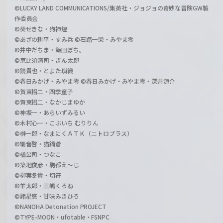
©LUCKY LAND COMMUNICATIONS/集英社・ジョジョの奇妙な冒険GW製
作委員会
©葵せきな・狗神煌
©あざの耕平・すみ兵 ©石踏一榮・みやま零
©井中だちま・飯田ぽち。
©恵比須清司・ぎん太郎
©鏡貴也・とよた瑣織
©春日みかげ・みやま零 ©春日みかげ・みやま零・深井涼介
©賀東招二・四季童子
©賀東招二・なかじまゆか
©神坂一・あらいずみるい
©木村心一・こぶいち むりりん
©榊一郎・なまにくＡＴＫ（ニトロプラス）
©細音啓・猫鍋蒼
©橘公司・つなこ
©築地俊彦・駒都え～じ
©柳実冬貴・切符
©羊太郎・三嶋くろね
©諸星悠・甘味みきひろ
©NANOHA Detonation PROJECT
©TYPE-MOON・ufotable・FSNPC