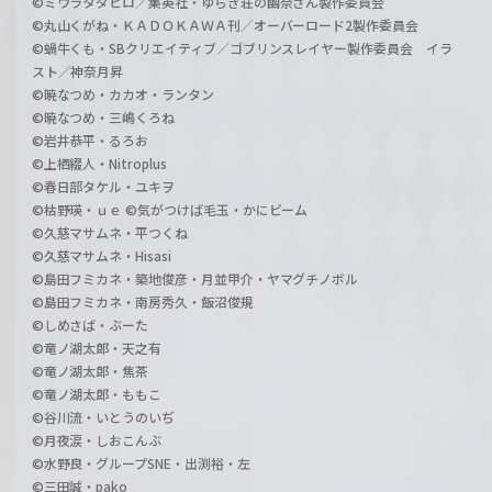
©ミウラタダヒロ／集英社・ゆらぎ荘の幽奈さん製作委員会
©丸山くがね・ＫＡＤＯＫＡＷＡ刊／オーバーロード2製作委員会
©蝸牛くも・SBクリエイティブ／ゴブリンスレイヤー製作委員会 イラ
スト／神奈月昇
©暁なつめ・カカオ・ランタン
©暁なつめ・三嶋くろね
©岩井恭平・るろお
©上栖綴人・Nitroplus
©春日部タケル・ユキヲ
©枯野瑛・ｕｅ ©気がつけば毛玉・かにビーム
©久慈マサムネ・平つくね
©久慈マサムネ・Hisasi
©島田フミカネ・築地俊彦・月並甲介・ヤマグチノボル
©島田フミカネ・南房秀久・飯沼俊規
©しめさば・ぶーた
©竜ノ湖太郎・天之有
©竜ノ湖太郎・焦茶
©竜ノ湖太郎・ももこ
©谷川流・いとうのいぢ
©月夜涙・しおこんぶ
©水野良・グループSNE・出渕裕・左
©三田誠・pako