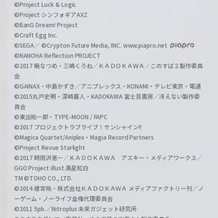
©Project Luck & Logic
©Project シンフォギアAXZ
©BanG Dream! Project
©Craft Egg Inc.
©SEGA／ ©Crypton Future Media, INC. www.piapro.net
©NANOHA Reflection PROJECT
©2017 暁なつめ・三嶋くろね／ＫＡＤＯＫＡＷＡ／このすば２製作委員
会
©GAINAX・中島かずき／アニプレックス・KONAMI・テレビ東京・電通
©2015丸戸史明・深崎暮人・KADOKAWA 富士見書房／冴えない製作委
員会
©東出祐一郎・TYPE-MOON / FAPC
©2017 プロジェクトラブライブ！サンシャイン!!
©Magica Quartet/Aniplex・Magia Record Partners
©Project Revue Starlight
©2017 時雨沢恵一／ＫＡＤＯＫＡＷＡ アスキー・メディアワークス／
GGO Project illust.黒星紅白
TM ©TOHO CO., LTD.
©2014 榎宮祐・株式会社ＫＡＤＯＫＡＷＡ メディアファクトリー刊／ノ
ーゲーム・ノーライフ全権代理委員会
©2011 5pb.／Nitroplus 未来ガジェット研究所