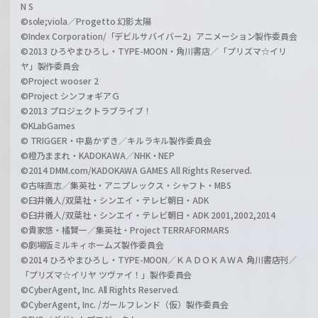
N S
©sole;viola／Progetto 幻影太陽
©Index Corporation/「デビルサバイバー2」アニメーション製作委員会
©2013 ひろやまひろし・TYPE-MOON・角川書店／「プリズマ☆イリ
ヤ」製作委員会
©Project wooser 2
©Project シンフォギアＧ
©2013 プロジェクトラブライブ！
©KLabGames
© TRIGGER・中島かずき／キルラキル製作委員会
©橙乃ままれ・KADOKAWA／NHK・NEP
©2014 DMM.com/KADOKAWA GAMES All Rights Reserved.
©古味直志／集英社・アニプレックス・シャフト・MBS
©臼井儀人/双葉社・シンエイ・テレビ朝日・ADK
©臼井儀人/双葉社・シンエイ・テレビ朝日・ADK 2001,2002,2014
©貴家悠・橘賢一／集英社・Project TERRAFORMARS
©劇場版ミルキィホームズ製作委員会
©2014 ひろやまひろし・TYPE-MOON／ＫＡＤＯＫＡＷＡ 角川書店刊／
「プリズマ☆イリヤ ツヴァイ！」製作委員会
©CyberAgent, Inc. All Rights Reserved.
©CyberAgent, Inc. /ガールフレンド（仮）製作委員会