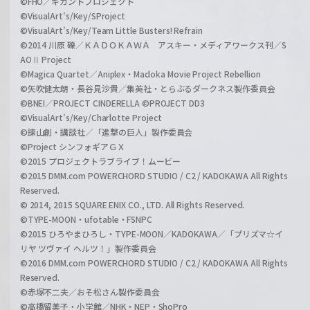
©FHO／ギガントプロジェクト
©VisualArt's/Key/SProject
©VisualArt's/Key/Team Little Busters! Refrain
©2014 川原 礫／ＫＡＤＯＫＡＷＡ アスキー・メディアワークス刊／S
AOⅡ Project
©Magica Quartet／Aniplex・Madoka Movie Project Rebellion
©矢吹健太朗・長谷見沙貴／集英社・とらぶるダークネス製作委員会
©BNEI／PROJECT CINDERELLA ©PROJECT DD3
©VisualArt's/Key/Charlotte Project
©諫山創・講談社／「進撃の巨人」製作委員会
©Project シンフォギアＧＸ
©2015 プロジェクトラブライブ！ムービー
©2015 DMM.com POWERCHORD STUDIO / C2 / KADOKAWA All Rights
Reserved.
© 2014, 2015 SQUARE ENIX CO., LTD. All Rights Reserved.
©TYPE-MOON・ufotable・FSNPC
©2015 ひろやまひろし・TYPE-MOON／KADOKAWA／「プリズマ☆イ
リヤ ツヴァイ ヘルツ！」製作委員会
©2016 DMM.com POWERCHORD STUDIO / C2 / KADOKAWA All Rights
Reserved.
©赤塚不二夫／おそ松さん製作委員会
©高橋留美子・小学館／NHK・NEP・ShoPro