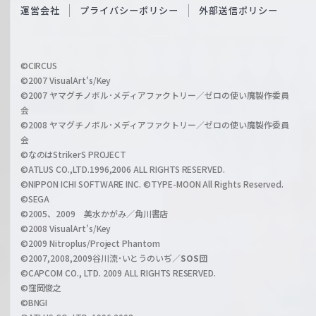
O
運営会社
プライバシーポリシー
外部送信ポリシー
c
f
h
f
w
i
a
©CIRCUS
c
©2007 VisualArt's/Key
r
i
©2007 ヤマグチノボル･メディアファクトリー／ゼロの使い魔製作委員
z
会
a
©2008 ヤマグチノボル･メディアファクトリー／ゼロの使い魔製作委員
l
会
C
©なのはStrikerS PROJECT
h
©ATLUS CO.,LTD.1996,2006 ALL RIGHTS RESERVED.
a
©NIPPON ICHI SOFTWARE INC. ©TYPE-MOON All Rights Reserved.
n
©SEGA
©2005、2009 美水かがみ／角川書店
n
©2008 VisualArt's/Key
e
©2009 Nitroplus/Project Phantom
l
©2007,2008,2009谷川流･いとうのいぢ／
SOS団
©CAPCOM CO., LTD. 2009 ALL RIGHTS RESERVED.
©窪岡俊之
©BNGI