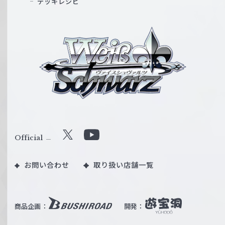
デッキレシピ
ヴ
ァ
イ
ス
シ
ュ
ヴ
ァ
ル
Official
X
Y
ツ
o
｜
お問い合わせ
取り扱い店舗一覧
u
W
T
e
u
i
b
商品企画：
開発：
ß
e
S