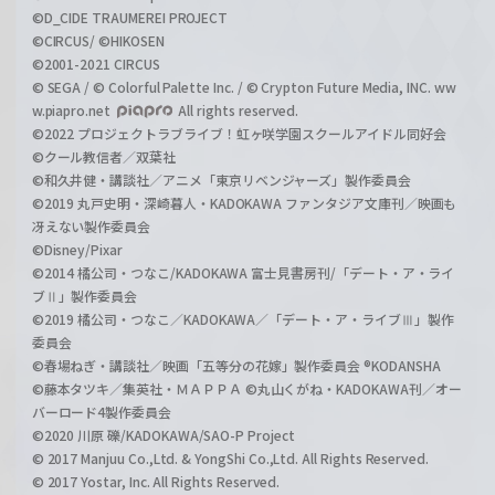
©D_CIDE TRAUMEREI PROJECT
©CIRCUS/ ©HIKOSEN
©2001-2021 CIRCUS
© SEGA / © Colorful Palette Inc. / © Crypton Future Media, INC. ww
w.piapro.net
All rights reserved.
©2022 プロジェクトラブライブ！虹ヶ咲学園スクールアイドル同好会
©クール教信者／双葉社
©和久井健・講談社／アニメ「東京リベンジャーズ」製作委員会
©2019 丸戸史明・深崎暮人・KADOKAWA ファンタジア文庫刊／映画も
冴えない製作委員会
©Disney/Pixar
©2014 橘公司・つなこ/KADOKAWA 富士見書房刊/「デート・ア・ライ
ブⅡ」製作委員会
©2019 橘公司・つなこ／KADOKAWA／「デート・ア・ライブⅢ」製作
委員会
©春場ねぎ・講談社／映画「五等分の花嫁」製作委員会 ®KODANSHA
©藤本タツキ／集英社・ＭＡＰＰＡ ©丸山くがね・KADOKAWA刊／オー
バーロード4製作委員会
©2020 川原 礫/KADOKAWA/SAO-P Project
© 2017 Manjuu Co.,Ltd. & YongShi Co.,Ltd. All Rights Reserved.
© 2017 Yostar, Inc. All Rights Reserved.