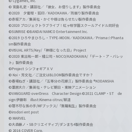
© Cygames, Inc.
© 宮島礼吏・講談社／「彼女、お借りします」製作委員会
©2020 夕蜜柑・狐印／KADOKAWA／防振り製作委員会
©赤坂アカ／集英社・かぐや様は告らせたい製作委員会
©2020 プロジェクトラブライブ！虹ヶ咲学園スクールアイドル同好会
©SUNRISE ©BANDAI NAMCO Entertainment Inc.
©2019 ひろやまひろし・TYPE-MOON／KADOKAWA／Prisma☆Phanta
sm製作委員会
©VISUAL ARTS/Key/「神様になった日」Project
©2020 東出祐一郎・橘公司・NOCO/KADOKAWA/「デート・ア・バレッ
ト」製作委員会
©Project シンフォギアＸＶ
© Koi・芳文社／ご注文はBLOOM製作委員会ですか？
©春場ねぎ・講談社／「五等分の花嫁∬」製作委員会 ®KODANSHA
©葦原大介／集英社・テレビ朝日・東映アニメーション
©VANGUARD overDress Character Design ©2021 CLAMP・ST de
sign:伊藤彰 illust:Kinema citrus/獣道
©理不尽な孫の手/MFブックス/「無職転生」製作委員会
©irodori ent post
© MARVEL
©大森藤ノ・SBクリエイティブ/ダンまち4製作委員会
© 2016 COVER Corp.