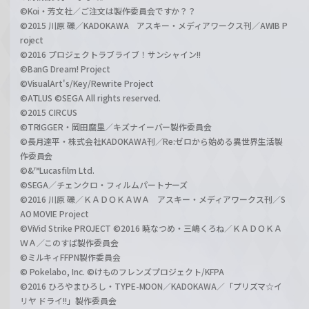
©Koi・芳文社／ご注文は製作委員会ですか？？
©2015 川原 礫／KADOKAWA アスキー・メディアワークス刊／AWIB P
roject
©2016 プロジェクトラブライブ！サンシャイン!!
©BanG Dream! Project
©VisualArt's/Key/Rewrite Project
©ATLUS ©SEGA All rights reserved.
©2015 CIRCUS
©TRIGGER・岡田麿里／キズナイーバー製作委員会
©長月達平・株式会社KADOKAWA刊／Re:ゼロから始める異世界生活製
作委員会
©&™Lucasfilm Ltd.
©SEGA／チェンクロ・フィルムパートナーズ
©2016 川原 礫／ＫＡＤＯＫＡＷＡ アスキー・メディアワークス刊／S
AO MOVIE Project
©ViVid Strike PROJECT ©2016 暁なつめ・三嶋くろね／ＫＡＤＯＫＡ
ＷＡ／このすば製作委員会
©ミルキィFFPN製作委員会
© Pokelabo, Inc. ©けものフレンズプロジェクト/KFPA
©2016 ひろやまひろし・TYPE-MOON／KADOKAWA／「プリズマ☆イ
リヤ ドライ!!」製作委員会