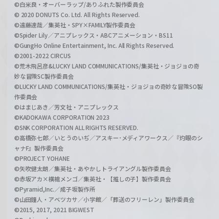
©白米良・オーバーラップ/ありふれた製作委員会
© 2020 DONUTS Co. Ltd. All Rights Reserved.
©遠藤達哉／集英社・SPY×FAMILY製作委員会
©Spider Lily／アニプレックス・ABCアニメーション・BS11
©GungHo Online Entertainment, Inc. All Rights Reserved.
©2001-2022 CIRCUS
©荒木飛呂彦&LUCKY LAND COMMUNICATIONS/集英社・ジョジョの奇
妙な冒険SC製作委員会
©LUCKY LAND COMMUNICATIONS/集英社・ジョジョの奇妙な冒険SO製
作委員会
©はまじあき／芳文社・アニプレックス
©KADOKAWA CORPORATION 2023
©SNK CORPORATION ALL RIGHTS RESERVED.
©高橋弥七郎／いとうのいぢ／アスキー･メディアワークス／『灼眼のシ
ャナF』製作委員会
©PROJECT YOHANE
©矢吹健太朗／集英社・あやかしトライアングル製作委員会
©赤坂アカ×横槍メンゴ／集英社・【推しの子】製作委員会
©Pyramid,Inc.／成子坂製作所
©山田鐘人・アベツカサ／小学館／「葬送のフリーレン」製作委員会
©2015, 2017, 2021 BIGWEST