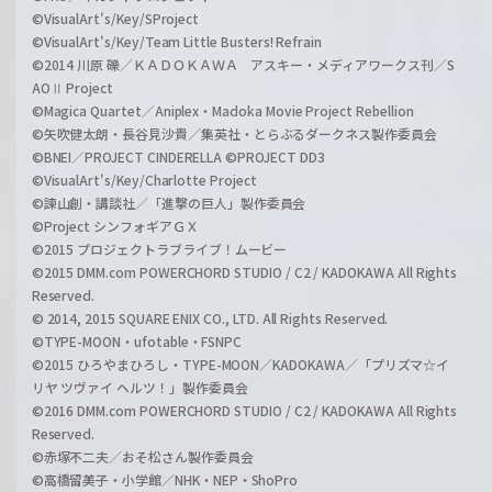
©VisualArt's/Key/SProject
©VisualArt's/Key/Team Little Busters! Refrain
©2014 川原 礫／ＫＡＤＯＫＡＷＡ アスキー・メディアワークス刊／S
AOⅡ Project
©Magica Quartet／Aniplex・Madoka Movie Project Rebellion
©矢吹健太朗・長谷見沙貴／集英社・とらぶるダークネス製作委員会
©BNEI／PROJECT CINDERELLA ©PROJECT DD3
©VisualArt's/Key/Charlotte Project
©諫山創・講談社／「進撃の巨人」製作委員会
©Project シンフォギアＧＸ
©2015 プロジェクトラブライブ！ムービー
©2015 DMM.com POWERCHORD STUDIO / C2 / KADOKAWA All Rights
Reserved.
© 2014, 2015 SQUARE ENIX CO., LTD. All Rights Reserved.
©TYPE-MOON・ufotable・FSNPC
©2015 ひろやまひろし・TYPE-MOON／KADOKAWA／「プリズマ☆イ
リヤ ツヴァイ ヘルツ！」製作委員会
©2016 DMM.com POWERCHORD STUDIO / C2 / KADOKAWA All Rights
Reserved.
©赤塚不二夫／おそ松さん製作委員会
©高橋留美子・小学館／NHK・NEP・ShoPro