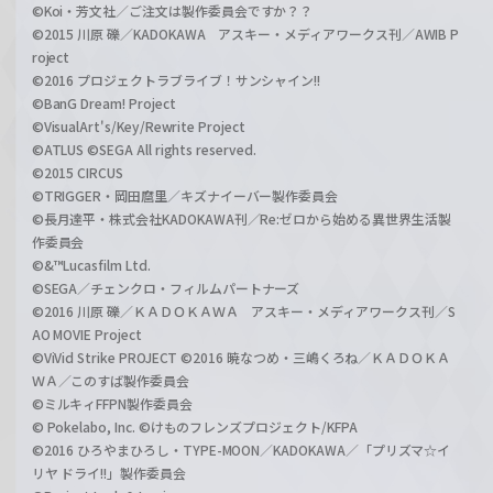
©Koi・芳文社／ご注文は製作委員会ですか？？
©2015 川原 礫／KADOKAWA アスキー・メディアワークス刊／AWIB P
roject
©2016 プロジェクトラブライブ！サンシャイン!!
©BanG Dream! Project
©VisualArt's/Key/Rewrite Project
©ATLUS ©SEGA All rights reserved.
©2015 CIRCUS
©TRIGGER・岡田麿里／キズナイーバー製作委員会
©長月達平・株式会社KADOKAWA刊／Re:ゼロから始める異世界生活製
作委員会
©&™Lucasfilm Ltd.
©SEGA／チェンクロ・フィルムパートナーズ
©2016 川原 礫／ＫＡＤＯＫＡＷＡ アスキー・メディアワークス刊／S
AO MOVIE Project
©ViVid Strike PROJECT ©2016 暁なつめ・三嶋くろね／ＫＡＤＯＫＡ
ＷＡ／このすば製作委員会
©ミルキィFFPN製作委員会
© Pokelabo, Inc. ©けものフレンズプロジェクト/KFPA
©2016 ひろやまひろし・TYPE-MOON／KADOKAWA／「プリズマ☆イ
リヤ ドライ!!」製作委員会