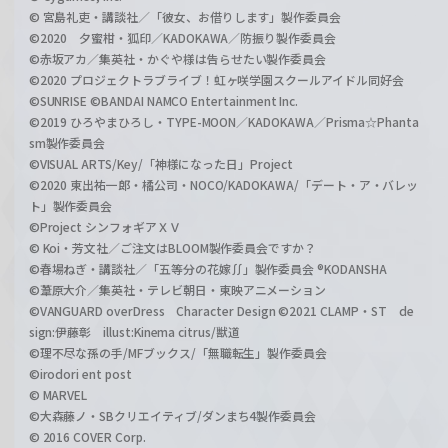
© 宮島礼吏・講談社／「彼女、お借りします」製作委員会
©2020 夕蜜柑・狐印／KADOKAWA／防振り製作委員会
©赤坂アカ／集英社・かぐや様は告らせたい製作委員会
©2020 プロジェクトラブライブ！虹ヶ咲学園スクールアイドル同好会
©SUNRISE ©BANDAI NAMCO Entertainment Inc.
©2019 ひろやまひろし・TYPE-MOON／KADOKAWA／Prisma☆Phanta
sm製作委員会
©VISUAL ARTS/Key/「神様になった日」Project
©2020 東出祐一郎・橘公司・NOCO/KADOKAWA/「デート・ア・バレッ
ト」製作委員会
©Project シンフォギアＸＶ
© Koi・芳文社／ご注文はBLOOM製作委員会ですか？
©春場ねぎ・講談社／「五等分の花嫁∬」製作委員会 ®KODANSHA
©葦原大介／集英社・テレビ朝日・東映アニメーション
©VANGUARD overDress Character Design ©2021 CLAMP・ST de
sign:伊藤彰 illust:Kinema citrus/獣道
©理不尽な孫の手/MFブックス/「無職転生」製作委員会
©irodori ent post
© MARVEL
©大森藤ノ・SBクリエイティブ/ダンまち4製作委員会
© 2016 COVER Corp.