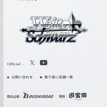
ヴ
ァ
イ
ス
シ
ュ
ヴ
ァ
ル
Official
X
Y
ツ
o
｜
お問い合わせ
取り扱い店舗一覧
u
W
T
e
u
i
b
商品企画：
開発：
ß
e
S