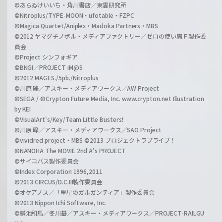
©あらゐけいいち・角川書店／東雲研究所
©Nitroplus/TYPE-MOON・ufotable・FZPC
©Magica Quartet/Aniplex・Madoka Partners・MBS
©2012 ヤマグチノボル・メディアファクトリー／ゼロの使い魔Ｆ製作委
員会
©Project シンフォギア
©BNGI／PROJECT iM@S
©2012 MAGES./5pb./Nitroplus
©川原 礫／アスキー・メディアワークス／AW Project
©SEGA / ©Crypton Future Media, Inc. www.crypton.net Illustration
by KEI
©VisualArt's/Key/Team Little Busters!
©川原 礫／アスキー・メディアワークス／SAO Project
©vividred project・MBS ©2013 プロジェクトラブライブ！
©NANOHA The MOVIE 2nd A's PROJECT
©サイコパス製作委員会
©Index Corporation 1996,2011
©2013 CIRCUS/D.C.III製作委員会
©オケアノス／「翠星のガルガンティア」製作委員会
©2013 Nippon Ichi Software, Inc.
©鎌池和馬／冬川基／アスキー・メディアワークス／PROJECT-RAILGU