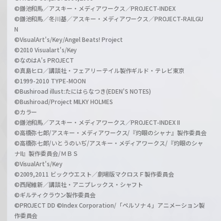
©鎌池和馬／アスキー・メディアワークス／PROJECT-INDEX
©鎌池和馬／冬川基／アスキー・メディアワークス／PROJECT-RAILGU
N
©VisualArt's/Key/Angel Beats! Project
©2010 Visualart's/Key
©なのはA's PROJECT
©真島ヒロ／講談社・フェアリーテイル製作ギルド・テレビ東京
©1999-2010 TYPE-MOON
©Bushiroad illust:たにはらなつき(EDEN'S NOTES)
©Bushiroad/Project MILKY HOLMES
©カラー
©鎌池和馬／アスキー・メディアワークス／PROJECT-INDEX II
©高橋弥七郎/アスキー・メディアワークス/『灼眼のシャナ』製作委員会
©高橋弥七郎/いとうのいぢ/アスキー・メディアワークス/『灼眼のシャ
ナII』製作委員会/ＭＢＳ
©VisualArt's/Key
©2009,2011 ビックウエスト／劇場版マクロスＦ製作委員会
©西尾維新／講談社・アニプレックス・シャフト
©ギルティクラウン製作委員会
©PROJECT DD ©Index Corporation/「ペルソナ４」アニメーション製
作委員会