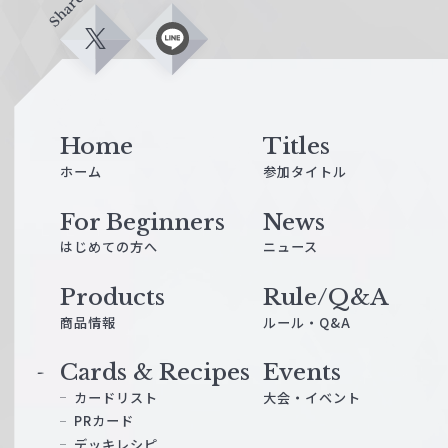
Share
X
L
i
n
e
Home
Titles
ホーム
参加タイトル
For Beginners
News
はじめての方へ
ニュース
Products
Rule/Q&A
商品情報
ルール・Q&A
Cards & Recipes
Events
カードリスト
大会・イベント
PRカード
デッキレシピ