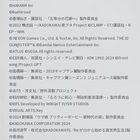
©HAKAMA Inc
©Bushiroad
©春場ねぎ・講談社／「五等分の花嫁∽」製作委員会
©2022 鴨志田 一/KADOKAWA/青ブタ Project ©CLAMP・ST/講談社・N
EP・NHK
© NEXON Games Co., Ltd. & Yostar, Inc. All Rights Reserved. THE ID
OLM@STER™& ©Bandai Namco Entertainment Inc.
©ATLUS ©SEGA All rights reserved.
©臼井儀人／双葉社・シンエイ・テレビ朝日・ADK 1993-2024 ©Front
wing/Project GPT
©高橋陽一／集英社・2018キャプテン翼製作委員会
©高橋陽一／集英社・キャプテン翼シーズン２ ジュニアユース編製作委
員会
©あfろ・芳文社／野外活動プロジェクト
©和月伸宏／集英社・「るろうに剣心 －明治剣客浪漫譚－」製作委員会
©WFS Developed by WRIGHT FLYER STUDIOS
©VISUAL ARTS/Key
©2024 劇場版「ウマ娘 プリティーダービー 新時代の扉」製作委員会
©KADOKAWA CORPORATION 2024
©長月達平・株式会社KADOKAWA刊／Re:ゼロから始める異世界生活2製
作委員会