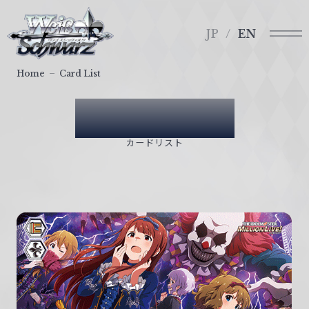
メ
ヴ
ニ
ァ
JP
EN
ュ
イ
ー
ス
Home
Card List
シ
ュ
Card List
ヴ
ァ
カードリスト
ル
ツ
｜
W
e
i
ß
S
c
h