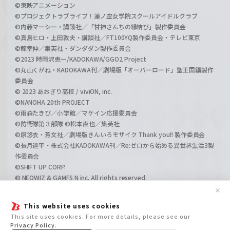
©東映アニメーション
©プロジェクトラブライブ！蓮ノ空女学院スクールアイドルクラブ
©内藤マーシー・講談社／「甘神さんちの縁結び」製作委員会
©真島ヒロ・上田敦夫・講談社／FT100YQ製作委員会・テレビ東京
©龍幸伸／集英社・ダンダダン製作委員会
©2023 時雨沢恵一/KADOKAWA/GGO2 Project
©丸山くがね・KADOKAWA刊／劇場版「オーバーロード」聖王国編製作
委員会
© 2023 あおぎり高校 / viviON, inc.
©NANOHA 20th PROJECT
©雨森たきび／小学館／マケイン応援委員会
©防衛隊第３部隊 ©松本直也／集英社
©原悠衣・芳文社／劇場版きんいろモザイク Thank you!! 製作委員会
©長月達平・株式会社KADOKAWA刊／Re:ゼロから始める異世界生活3製
作委員会
©SHIFT UP CORP.
© NEOWIZ & GAMFS N inc. All rights reserved.
©ATLUS. ©SEGA.
✕
©GIRLS und PANZER Projekt
This website uses cookies
©GIRLS und PANZER Film Projekt
This site uses cookies. For more details, please see our
©GIRLS und PANZER Finale Projekt
Privacy Policy
.