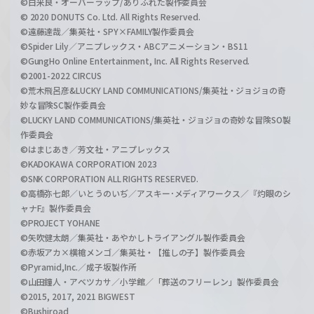
©白米良・オーバーラップ/ありふれた製作委員会
© 2020 DONUTS Co. Ltd. All Rights Reserved.
©遠藤達哉／集英社・SPY×FAMILY製作委員会
©Spider Lily／アニプレックス・ABCアニメーション・BS11
©GungHo Online Entertainment, Inc. All Rights Reserved.
©2001-2022 CIRCUS
©荒木飛呂彦&LUCKY LAND COMMUNICATIONS/集英社・ジョジョの奇
妙な冒険SC製作委員会
©LUCKY LAND COMMUNICATIONS/集英社・ジョジョの奇妙な冒険SO製
作委員会
©はまじあき／芳文社・アニプレックス
©KADOKAWA CORPORATION 2023
©SNK CORPORATION ALL RIGHTS RESERVED.
©高橋弥七郎／いとうのいぢ／アスキー･メディアワークス／『灼眼のシ
ャナF』製作委員会
©PROJECT YOHANE
©矢吹健太朗／集英社・あやかしトライアングル製作委員会
©赤坂アカ×横槍メンゴ／集英社・【推しの子】製作委員会
©Pyramid,Inc.／成子坂製作所
©山田鐘人・アベツカサ／小学館／「葬送のフリーレン」製作委員会
©2015, 2017, 2021 BIGWEST
©Bushiroad