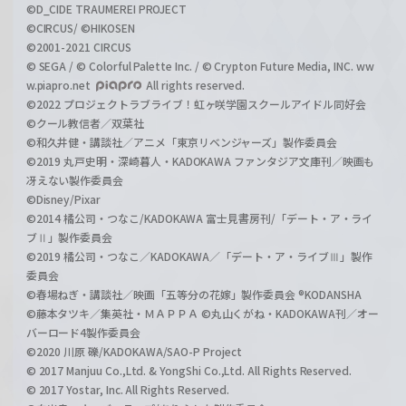
©D_CIDE TRAUMEREI PROJECT
©CIRCUS/ ©HIKOSEN
©2001-2021 CIRCUS
© SEGA / © Colorful Palette Inc. / © Crypton Future Media, INC. ww
w.piapro.net
All rights reserved.
©2022 プロジェクトラブライブ！虹ヶ咲学園スクールアイドル同好会
©クール教信者／双葉社
©和久井健・講談社／アニメ「東京リベンジャーズ」製作委員会
©2019 丸戸史明・深崎暮人・KADOKAWA ファンタジア文庫刊／映画も
冴えない製作委員会
©Disney/Pixar
©2014 橘公司・つなこ/KADOKAWA 富士見書房刊/「デート・ア・ライ
ブⅡ」製作委員会
©2019 橘公司・つなこ／KADOKAWA／「デート・ア・ライブⅢ」製作
委員会
©春場ねぎ・講談社／映画「五等分の花嫁」製作委員会 ®KODANSHA
©藤本タツキ／集英社・ＭＡＰＰＡ ©丸山くがね・KADOKAWA刊／オー
バーロード4製作委員会
©2020 川原 礫/KADOKAWA/SAO-P Project
© 2017 Manjuu Co.,Ltd. & YongShi Co.,Ltd. All Rights Reserved.
© 2017 Yostar, Inc. All Rights Reserved.