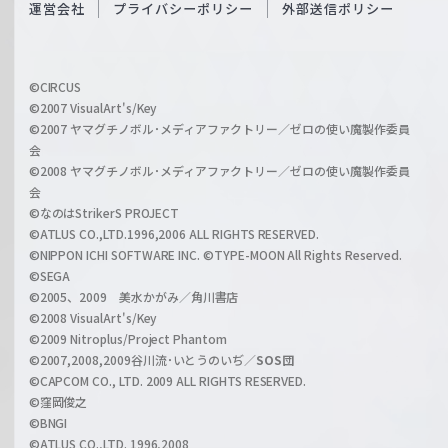
O
運営会社
プライバシーポリシー
外部送信ポリシー
c
f
h
f
w
i
a
©CIRCUS
c
©2007 VisualArt's/Key
r
i
©2007 ヤマグチノボル･メディアファクトリー／ゼロの使い魔製作委員
z
会
a
©2008 ヤマグチノボル･メディアファクトリー／ゼロの使い魔製作委員
l
会
C
©なのはStrikerS PROJECT
h
©ATLUS CO.,LTD.1996,2006 ALL RIGHTS RESERVED.
a
©NIPPON ICHI SOFTWARE INC. ©TYPE-MOON All Rights Reserved.
n
©SEGA
©2005、2009 美水かがみ／角川書店
n
©2008 VisualArt's/Key
e
©2009 Nitroplus/Project Phantom
l
©2007,2008,2009谷川流･いとうのいぢ／
SOS団
©CAPCOM CO., LTD. 2009 ALL RIGHTS RESERVED.
©窪岡俊之
©BNGI
©ATLUS CO.,LTD. 1996,2008