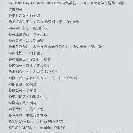
©LUCKY LAND COMMUNICATIONS/集英社・ジョジョの奇妙な冒険GW製
作委員会
©葵せきな・狗神煌
©あざの耕平・すみ兵 ©石踏一榮・みやま零
©井中だちま・飯田ぽち。
©恵比須清司・ぎん太郎
©鏡貴也・とよた瑣織
©春日みかげ・みやま零 ©春日みかげ・みやま零・深井涼介
©賀東招二・四季童子
©賀東招二・なかじまゆか
©神坂一・あらいずみるい
©木村心一・こぶいち むりりん
©榊一郎・なまにくＡＴＫ（ニトロプラス）
©細音啓・猫鍋蒼
©橘公司・つなこ
©築地俊彦・駒都え～じ
©柳実冬貴・切符
©羊太郎・三嶋くろね
©諸星悠・甘味みきひろ
©NANOHA Detonation PROJECT
©TYPE-MOON・ufotable・FSNPC