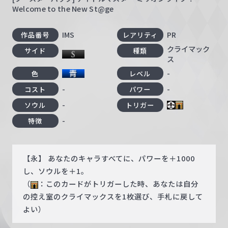
Welcome to the New St@ge
IMS
PR
作品番号
レアリティ
クライマック
サイド
種類
ス
-
色
レベル
-
-
コスト
パワー
-
ソウル
トリガー
-
特徴
【永】 あなたのキャラすべてに、パワーを＋1000
し、ソウルを＋1。
（
：このカードがトリガーした時、あなたは自分
の控え室のクライマックスを1枚選び、手札に戻して
よい）