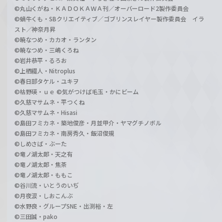
©丸山くがね・ＫＡＤＯＫＡＷＡ刊／オーバーロード2製作委員会
©蝸牛くも・SBクリエイティブ／ゴブリンスレイヤー製作委員会 イラ
スト／神奈月昇
©暁なつめ・カカオ・ランタン
©暁なつめ・三嶋くろね
©岩井恭平・るろお
©上栖綴人・Nitroplus
©春日部タケル・ユキヲ
©枯野瑛・ｕｅ ©気がつけば毛玉・かにビーム
©久慈マサムネ・平つくね
©久慈マサムネ・Hisasi
©島田フミカネ・築地俊彦・月並甲介・ヤマグチノボル
©島田フミカネ・南房秀久・飯沼俊規
©しめさば・ぶーた
©竜ノ湖太郎・天之有
©竜ノ湖太郎・焦茶
©竜ノ湖太郎・ももこ
©谷川流・いとうのいぢ
©月夜涙・しおこんぶ
©水野良・グループSNE・出渕裕・左
©三田誠・pako