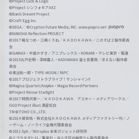
©Project Luck & Logic
©Project シンフォギアAXZ
©BanG Dream! Project
©Craft Egg Inc.
©SEGA／ ©Crypton Future Media, INC. www.piapro.net
©NANOHA Reflection PROJECT
©2017 暁なつめ・三嶋くろね／ＫＡＤＯＫＡＷＡ／このすば２製作委員
会
©GAINAX・中島かずき／アニプレックス・KONAMI・テレビ東京・電通
©2015丸戸史明・深崎暮人・KADOKAWA 富士見書房／冴えない製作委
員会
©東出祐一郎・TYPE-MOON / FAPC
©2017 プロジェクトラブライブ！サンシャイン!!
©Magica Quartet/Aniplex・Magia Record Partners
©Project Revue Starlight
©2017 時雨沢恵一／ＫＡＤＯＫＡＷＡ アスキー・メディアワークス／
GGO Project illust.黒星紅白
TM ©TOHO CO., LTD.
©2014 榎宮祐・株式会社ＫＡＤＯＫＡＷＡ メディアファクトリー刊／ノ
ーゲーム・ノーライフ全権代理委員会
©2011 5pb.／Nitroplus 未来ガジェット研究所
©ミウラタダヒロ／集英社・ゆらぎ荘の幽奈さん製作委員会