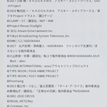
©2017 川原 礫／ＫＡＤＯＫＡＷＡ アスキー・メディアワークス／SAO
-A Project
©2018 鴨志田 一／ＫＡＤＯＫＡＷＡ アスキー・メディアワークス／青
ブタ Project イラスト／溝口ケージ
©CLAMP・ST／講談社・NEP・NHK
©Project Revue Starlight
© 2021 Ateam Entertainment Inc.
©Tokyo Broadcasting System Television, Inc.
©DMM / C2 / KADOKAWA
©2017 丸戸史明・深崎暮人・KADOKAWA ファンタジア文庫刊／冴
えない♭な製作委員会
©川上泰樹・伏瀬・講談社／転スラ製作委員会 ©REKI KAWAHARA 2019
illust：abec
©AZONE INTERNATIONAL・acus/アサルトリリィプロジェクト
©TYPE-MOON / FGO6 ANIME PROJECT
©TYPE-MOON / FGO7 ANIME PROJECT
©Frontwing
©2013 橘公司・つなこ／富士見書房／「デート･ア･ライブ」製作委員会
©春場ねぎ・講談社／「五等分の花嫁」製作委員会 ®KODANSHA
©2001-2020 CIRCUS
©VISUAL ARTS/Key
© Cygames, Inc.