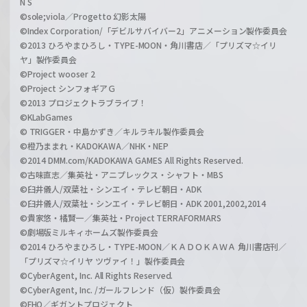
N S
©sole;viola／Progetto 幻影太陽
©Index Corporation/「デビルサバイバー2」アニメーション製作委員会
©2013 ひろやまひろし・TYPE-MOON・角川書店／「プリズマ☆イリ
ヤ」製作委員会
©Project wooser 2
©Project シンフォギアＧ
©2013 プロジェクトラブライブ！
©KLabGames
© TRIGGER・中島かずき／キルラキル製作委員会
©橙乃ままれ・KADOKAWA／NHK・NEP
©2014 DMM.com/KADOKAWA GAMES All Rights Reserved.
©古味直志／集英社・アニプレックス・シャフト・MBS
©臼井儀人/双葉社・シンエイ・テレビ朝日・ADK
©臼井儀人/双葉社・シンエイ・テレビ朝日・ADK 2001,2002,2014
©貴家悠・橘賢一／集英社・Project TERRAFORMARS
©劇場版ミルキィホームズ製作委員会
©2014 ひろやまひろし・TYPE-MOON／ＫＡＤＯＫＡＷＡ 角川書店刊／
「プリズマ☆イリヤ ツヴァイ！」製作委員会
©CyberAgent, Inc. All Rights Reserved.
©CyberAgent, Inc. /ガールフレンド（仮）製作委員会
©FHO／ギガントプロジェクト