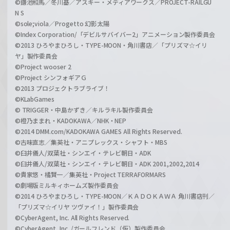
©鎌池和馬／冬川基／アスキー・メディアワークス／PROJECT-RAILGU
N S
©sole;viola／Progetto 幻影太陽
©Index Corporation/「デビルサバイバー2」アニメーション製作委員会
©2013 ひろやまひろし・TYPE-MOON・角川書店／「プリズマ☆イリ
ヤ」製作委員会
©Project wooser 2
©Project シンフォギアＧ
©2013 プロジェクトラブライブ！
©KLabGames
© TRIGGER・中島かずき／キルラキル製作委員会
©橙乃ままれ・KADOKAWA／NHK・NEP
©2014 DMM.com/KADOKAWA GAMES All Rights Reserved.
©古味直志／集英社・アニプレックス・シャフト・MBS
©臼井儀人/双葉社・シンエイ・テレビ朝日・ADK
©臼井儀人/双葉社・シンエイ・テレビ朝日・ADK 2001,2002,2014
©貴家悠・橘賢一／集英社・Project TERRAFORMARS
©劇場版ミルキィホームズ製作委員会
©2014 ひろやまひろし・TYPE-MOON／ＫＡＤＯＫＡＷＡ 角川書店刊／
「プリズマ☆イリヤ ツヴァイ！」製作委員会
©CyberAgent, Inc. All Rights Reserved.
©CyberAgent, Inc. /ガールフレンド（仮）製作委員会