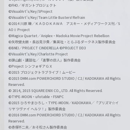
©FHO／ギガントプロジェクト
©VisualArt's/Key/SProject
©VisualArt's/Key/Team Little Busters! Refrain
©2014 川原 礫／ＫＡＤＯＫＡＷＡ アスキー・メディアワークス刊／S
AOⅡ Project
©Magica Quartet／Aniplex・Madoka Movie Project Rebellion
©矢吹健太朗・長谷見沙貴／集英社・とらぶるダークネス製作委員会
©BNEI／PROJECT CINDERELLA ©PROJECT DD3
©VisualArt's/Key/Charlotte Project
©諫山創・講談社／「進撃の巨人」製作委員会
©Project シンフォギアＧＸ
©2015 プロジェクトラブライブ！ムービー
©2015 DMM.com POWERCHORD STUDIO / C2 / KADOKAWA All Rights
Reserved.
© 2014, 2015 SQUARE ENIX CO., LTD. All Rights Reserved.
©TYPE-MOON・ufotable・FSNPC
©2015 ひろやまひろし・TYPE-MOON／KADOKAWA／「プリズマ☆イ
リヤ ツヴァイ ヘルツ！」製作委員会
©2016 DMM.com POWERCHORD STUDIO / C2 / KADOKAWA All Rights
Reserved.
©赤塚不二夫／おそ松さん製作委員会