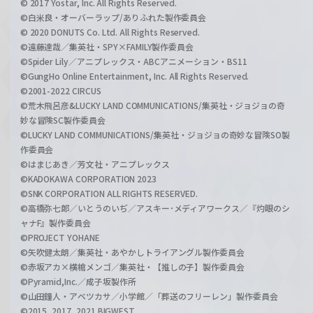
© 2017 Yostar, Inc. All Rights Reserved.
©白米良・オーバーラップ/ありふれた製作委員会
© 2020 DONUTS Co. Ltd. All Rights Reserved.
©遠藤達哉／集英社・SPY×FAMILY製作委員会
©Spider Lily／アニプレックス・ABCアニメーション・BS11
©GungHo Online Entertainment, Inc. All Rights Reserved.
©2001-2022 CIRCUS
©荒木飛呂彦&LUCKY LAND COMMUNICATIONS/集英社・ジョジョの奇
妙な冒険SC製作委員会
©LUCKY LAND COMMUNICATIONS/集英社・ジョジョの奇妙な冒険SO製
作委員会
©はまじあき／芳文社・アニプレックス
©KADOKAWA CORPORATION 2023
©SNK CORPORATION ALL RIGHTS RESERVED.
©高橋弥七郎／いとうのいぢ／アスキー･メディアワークス／『灼眼のシ
ャナF』製作委員会
©PROJECT YOHANE
©矢吹健太朗／集英社・あやかしトライアングル製作委員会
©赤坂アカ×横槍メンゴ／集英社・【推しの子】製作委員会
©Pyramid,Inc.／成子坂製作所
©山田鐘人・アベツカサ／小学館／「葬送のフリーレン」製作委員会
©2015, 2017, 2021 BIGWEST