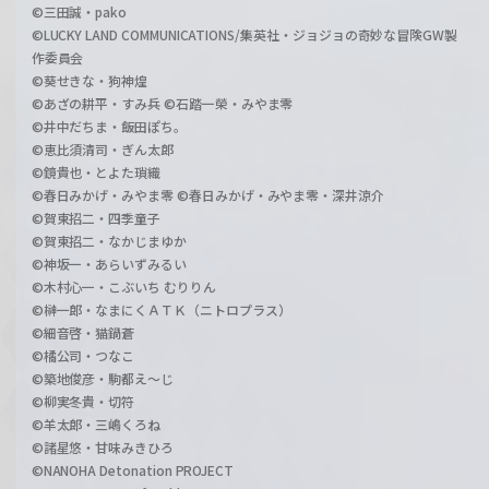
©三田誠・pako
©LUCKY LAND COMMUNICATIONS/集英社・ジョジョの奇妙な冒険GW製
作委員会
©葵せきな・狗神煌
©あざの耕平・すみ兵 ©石踏一榮・みやま零
©井中だちま・飯田ぽち。
©恵比須清司・ぎん太郎
©鏡貴也・とよた瑣織
©春日みかげ・みやま零 ©春日みかげ・みやま零・深井涼介
©賀東招二・四季童子
©賀東招二・なかじまゆか
©神坂一・あらいずみるい
©木村心一・こぶいち むりりん
©榊一郎・なまにくＡＴＫ（ニトロプラス）
©細音啓・猫鍋蒼
©橘公司・つなこ
©築地俊彦・駒都え～じ
©柳実冬貴・切符
©羊太郎・三嶋くろね
©諸星悠・甘味みきひろ
©NANOHA Detonation PROJECT