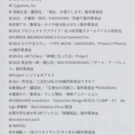
© Cygames, Inc.
© 宮島礼吏・講談社／「彼女、お借りします」製作委員会
©2020 夕蜜柑・狐印／KADOKAWA／防振り製作委員会
©赤坂アカ／集英社・かぐや様は告らせたい製作委員会
©2020 プロジェクトラブライブ！虹ヶ咲学園スクールアイドル同好会
©SUNRISE ©BANDAI NAMCO Entertainment Inc.
©2019 ひろやまひろし・TYPE-MOON／KADOKAWA／Prisma☆Phanta
sm製作委員会
©VISUAL ARTS/Key/「神様になった日」Project
©2020 東出祐一郎・橘公司・NOCO/KADOKAWA/「デート・ア・バレッ
ト」製作委員会
©Project シンフォギアＸＶ
© Koi・芳文社／ご注文はBLOOM製作委員会ですか？
©春場ねぎ・講談社／「五等分の花嫁∬」製作委員会 ®KODANSHA
©葦原大介／集英社・テレビ朝日・東映アニメーション
©VANGUARD overDress Character Design ©2021 CLAMP・ST de
sign:伊藤彰 illust:Kinema citrus/獣道
©理不尽な孫の手/MFブックス/「無職転生」製作委員会
©irodori ent post
© MARVEL
©大森藤ノ・SBクリエイティブ/ダンまち4製作委員会