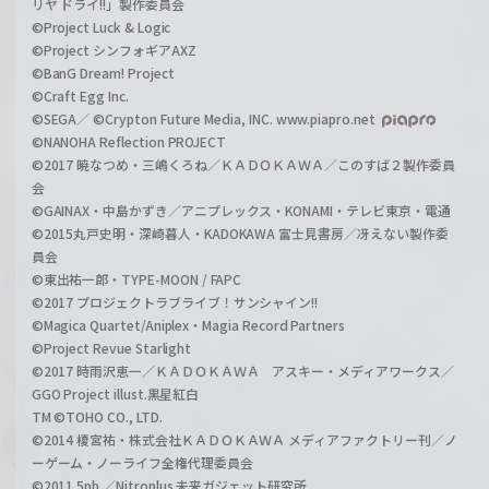
リヤ ドライ!!」製作委員会
©Project Luck & Logic
©Project シンフォギアAXZ
©BanG Dream! Project
©Craft Egg Inc.
©SEGA／ ©Crypton Future Media, INC. www.piapro.net
©NANOHA Reflection PROJECT
©2017 暁なつめ・三嶋くろね／ＫＡＤＯＫＡＷＡ／このすば２製作委員
会
©GAINAX・中島かずき／アニプレックス・KONAMI・テレビ東京・電通
©2015丸戸史明・深崎暮人・KADOKAWA 富士見書房／冴えない製作委
員会
©東出祐一郎・TYPE-MOON / FAPC
©2017 プロジェクトラブライブ！サンシャイン!!
©Magica Quartet/Aniplex・Magia Record Partners
©Project Revue Starlight
©2017 時雨沢恵一／ＫＡＤＯＫＡＷＡ アスキー・メディアワークス／
GGO Project illust.黒星紅白
TM ©TOHO CO., LTD.
©2014 榎宮祐・株式会社ＫＡＤＯＫＡＷＡ メディアファクトリー刊／ノ
ーゲーム・ノーライフ全権代理委員会
©2011 5pb.／Nitroplus 未来ガジェット研究所