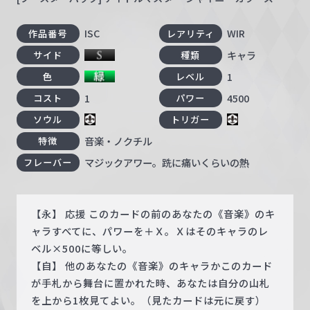
ISC
WIR
作品番号
レアリティ
キャラ
サイド
種類
1
色
レベル
1
4500
コスト
パワー
ソウル
トリガー
音楽・ノクチル
特徴
マジックアワー。跣に痛いくらいの熱
フレーバー
【永】 応援 このカードの前のあなたの《音楽》のキ
ャラすべてに、パワーを＋Ｘ。Ｘはそのキャラのレ
ベル×500に等しい。
【自】 他のあなたの《音楽》のキャラかこのカード
が手札から舞台に置かれた時、あなたは自分の山札
を上から1枚見てよい。（見たカードは元に戻す）