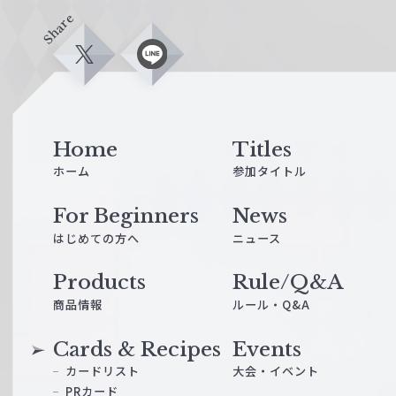
Share
X
L
i
n
e
Home
Titles
ホーム
参加タイトル
For Beginners
News
はじめての方へ
ニュース
Products
Rule/Q&A
商品情報
ルール・Q&A
Cards & Recipes
Events
カードリスト
大会・イベント
PRカード