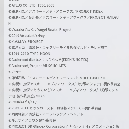
©ATLUS CO.,LTD. 1996,2008
©鎌池和馬／アスキー・メディアワークス／PROJECT-INDEX
©鎌池和馬／冬川基／アスキー・メディアワークス／PROJECT-RAILGU
N
©VisualArt's/Key/Angel Beats! Project
©2010 Visualart's/Key
©なのはA's PROJECT
©真島ヒロ／講談社・フェアリーテイル製作ギルド・テレビ東京
©1999-2010 TYPE-MOON
©Bushiroad illust:たにはらなつき(EDEN'S NOTES)
©Bushiroad/Project MILKY HOLMES
©カラー
©鎌池和馬／アスキー・メディアワークス／PROJECT-INDEX II
©高橋弥七郎/アスキー・メディアワークス/『灼眼のシャナ』製作委員会
©高橋弥七郎/いとうのいぢ/アスキー・メディアワークス/『灼眼のシャ
ナII』製作委員会/ＭＢＳ
©VisualArt's/Key
©2009,2011 ビックウエスト／劇場版マクロスＦ製作委員会
©西尾維新／講談社・アニプレックス・シャフト
©ギルティクラウン製作委員会
©PROJECT DD ©Index Corporation/「ペルソナ４」アニメーション製