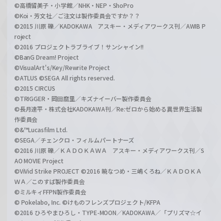
©高橋留美子・小学館／NHK・NEP・ShoPro
©Koi・芳文社／ご注文は製作委員会ですか？？
©2015 川原 礫／KADOKAWA アスキー・メディアワークス刊／AWIB P
roject
©2016 プロジェクトラブライブ！サンシャイン!!
©BanG Dream! Project
©VisualArt's/Key/Rewrite Project
©ATLUS ©SEGA All rights reserved.
©2015 CIRCUS
©TRIGGER・岡田麿里／キズナイーバー製作委員会
©長月達平・株式会社KADOKAWA刊／Re:ゼロから始める異世界生活製
作委員会
©&™Lucasfilm Ltd.
©SEGA／チェンクロ・フィルムパートナーズ
©2016 川原 礫／ＫＡＤＯＫＡＷＡ アスキー・メディアワークス刊／S
AO MOVIE Project
©ViVid Strike PROJECT ©2016 暁なつめ・三嶋くろね／ＫＡＤＯＫＡ
ＷＡ／このすば製作委員会
©ミルキィFFPN製作委員会
© Pokelabo, Inc. ©けものフレンズプロジェクト/KFPA
©2016 ひろやまひろし・TYPE-MOON／KADOKAWA／「プリズマ☆イ