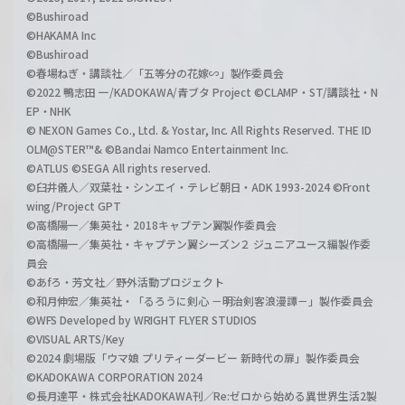
©Bushiroad
©HAKAMA Inc
©Bushiroad
©春場ねぎ・講談社／「五等分の花嫁∽」製作委員会
©2022 鴨志田 一/KADOKAWA/青ブタ Project ©CLAMP・ST/講談社・N
EP・NHK
© NEXON Games Co., Ltd. & Yostar, Inc. All Rights Reserved. THE ID
OLM@STER™& ©Bandai Namco Entertainment Inc.
©ATLUS ©SEGA All rights reserved.
©臼井儀人／双葉社・シンエイ・テレビ朝日・ADK 1993-2024 ©Front
wing/Project GPT
©高橋陽一／集英社・2018キャプテン翼製作委員会
©高橋陽一／集英社・キャプテン翼シーズン２ ジュニアユース編製作委
員会
©あfろ・芳文社／野外活動プロジェクト
©和月伸宏／集英社・「るろうに剣心 －明治剣客浪漫譚－」製作委員会
©WFS Developed by WRIGHT FLYER STUDIOS
©VISUAL ARTS/Key
©2024 劇場版「ウマ娘 プリティーダービー 新時代の扉」製作委員会
©KADOKAWA CORPORATION 2024
©長月達平・株式会社KADOKAWA刊／Re:ゼロから始める異世界生活2製