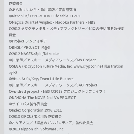
作委員会
©あらゐけいいち・角川書店／東雲研究所
©Nitroplus/TYPE-MOON・ufotable・FZPC
©Magica Quartet/Aniplex・Madoka Partners・MBS
©2012 ヤマグチノボル・メディアファクトリー／ゼロの使い魔Ｆ製作委
員会
©Project シンフォギア
©BNGI／PROJECT iM@S
©2012 MAGES./5pb./Nitroplus
©川原 礫／アスキー・メディアワークス／AW Project
©SEGA / ©Crypton Future Media, Inc. www.crypton.net Illustration
by KEI
©VisualArt's/Key/Team Little Busters!
©川原 礫／アスキー・メディアワークス／SAO Project
©vividred project・MBS ©2013 プロジェクトラブライブ！
©NANOHA The MOVIE 2nd A's PROJECT
©サイコパス製作委員会
©Index Corporation 1996,2011
©2013 CIRCUS/D.C.III製作委員会
©オケアノス／「翠星のガルガンティア」製作委員会
©2013 Nippon Ichi Software, Inc.