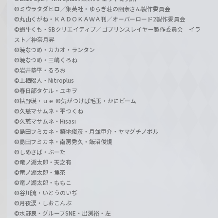
©ミウラタダヒロ／集英社・ゆらぎ荘の幽奈さん製作委員会
©丸山くがね・ＫＡＤＯＫＡＷＡ刊／オーバーロード2製作委員会
©蝸牛くも・SBクリエイティブ／ゴブリンスレイヤー製作委員会 イラ
スト／神奈月昇
©暁なつめ・カカオ・ランタン
©暁なつめ・三嶋くろね
©岩井恭平・るろお
©上栖綴人・Nitroplus
©春日部タケル・ユキヲ
©枯野瑛・ｕｅ ©気がつけば毛玉・かにビーム
©久慈マサムネ・平つくね
©久慈マサムネ・Hisasi
©島田フミカネ・築地俊彦・月並甲介・ヤマグチノボル
©島田フミカネ・南房秀久・飯沼俊規
©しめさば・ぶーた
©竜ノ湖太郎・天之有
©竜ノ湖太郎・焦茶
©竜ノ湖太郎・ももこ
©谷川流・いとうのいぢ
©月夜涙・しおこんぶ
©水野良・グループSNE・出渕裕・左