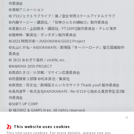
作委員会
©東映アニメーション
©プロジェクトラブライブ！蓮ノ空女学院スクールアイドルクラブ
©内藤マーシー・講談社／「甘神さんちの縁結び」製作委員会
©真島ヒロ・上田敦夫・講談社／FT100YQ製作委員会・テレビ東京
©龍幸伸／集英社・ダンダダン製作委員会
©2023 時雨沢恵一/KADOKAWA/GGO2 Project
©丸山くがね・KADOKAWA刊／劇場版「オーバーロード」聖王国編製作
委員会
© 2023 あおぎり高校 / viviON, inc.
©NANOHA 20th PROJECT
©雨森たきび／小学館／マケイン応援委員会
©防衛隊第３部隊 ©松本直也／集英社
©原悠衣・芳文社／劇場版きんいろモザイク Thank you!! 製作委員会
©長月達平・株式会社KADOKAWA刊／Re:ゼロから始める異世界生活3製
作委員会
©SHIFT UP CORP.
© NEOWIZ & GAMFS N inc. All rights reserved.
©ATLUS. ©SEGA.
✕
©GIRLS und PANZER Projekt
This website uses cookies
©GIRLS und PANZER Film Projekt
This site uses cookies. For more details, please see our