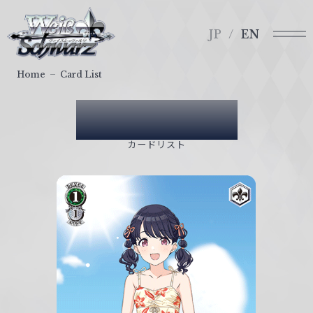
メ
ヴ
ニ
ァ
JP
EN
ュ
イ
ー
ス
Home
Card List
シ
ュ
Card List
ヴ
ァ
カードリスト
ル
ツ
｜
W
e
i
ß
S
c
h