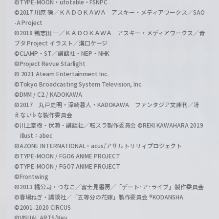
©TYPE-MOON・ufotable・FSNPC
©2017 川原 礫／ＫＡＤＯＫＡＷＡ アスキー・メディアワークス／SAO
-A Project
©2018 鴨志田 一／ＫＡＤＯＫＡＷＡ アスキー・メディアワークス／青
ブタ Project イラスト／溝口ケージ
©CLAMP・ST／講談社・NEP・NHK
©Project Revue Starlight
© 2021 Ateam Entertainment Inc.
©Tokyo Broadcasting System Television, Inc.
©DMM / C2 / KADOKAWA
©2017 丸戸史明・深崎暮人・KADOKAWA ファンタジア文庫刊／冴
えない♭な製作委員会
©川上泰樹・伏瀬・講談社／転スラ製作委員会 ©REKI KAWAHARA 2019
illust：abec
©AZONE INTERNATIONAL・acus/アサルトリリィプロジェクト
©TYPE-MOON / FGO6 ANIME PROJECT
©TYPE-MOON / FGO7 ANIME PROJECT
©Frontwing
©2013 橘公司・つなこ／富士見書房／「デート･ア･ライブ」製作委員会
©春場ねぎ・講談社／「五等分の花嫁」製作委員会 ®KODANSHA
©2001-2020 CIRCUS
©VISUAL ARTS/Key