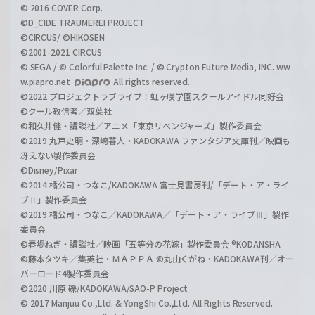
© 2016 COVER Corp.
©D_CIDE TRAUMEREI PROJECT
©CIRCUS/ ©HIKOSEN
©2001-2021 CIRCUS
© SEGA / © Colorful Palette Inc. / © Crypton Future Media, INC. ww
w.piapro.net
All rights reserved.
©2022 プロジェクトラブライブ！虹ヶ咲学園スクールアイドル同好会
©クール教信者／双葉社
©和久井健・講談社／アニメ「東京リベンジャーズ」製作委員会
©2019 丸戸史明・深崎暮人・KADOKAWA ファンタジア文庫刊／映画も
冴えない製作委員会
©Disney/Pixar
©2014 橘公司・つなこ/KADOKAWA 富士見書房刊/「デート・ア・ライ
ブⅡ」製作委員会
©2019 橘公司・つなこ／KADOKAWA／「デート・ア・ライブⅢ」製作
委員会
©春場ねぎ・講談社／映画「五等分の花嫁」製作委員会 ®KODANSHA
©藤本タツキ／集英社・ＭＡＰＰＡ ©丸山くがね・KADOKAWA刊／オー
バーロード4製作委員会
©2020 川原 礫/KADOKAWA/SAO-P Project
© 2017 Manjuu Co.,Ltd. & YongShi Co.,Ltd. All Rights Reserved.