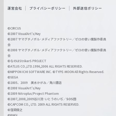
S
O
運営会社
プライバシーポリシー
外部送信ポリシー
c
f
h
f
w
i
a
©CIRCUS
c
©2007 VisualArt's/Key
r
i
©2007 ヤマグチノボル･メディアファクトリー／ゼロの使い魔製作委員
z
会
a
©2008 ヤマグチノボル･メディアファクトリー／ゼロの使い魔製作委員
l
会
C
©なのはStrikerS PROJECT
h
©ATLUS CO.,LTD.1996,2006 ALL RIGHTS RESERVED.
a
©NIPPON ICHI SOFTWARE INC. ©TYPE-MOON All Rights Reserved.
n
©SEGA
©2005、2009 美水かがみ／角川書店
n
©2008 VisualArt's/Key
e
©2009 Nitroplus/Project Phantom
l
©2007,2008,2009谷川流･いとうのいぢ／
SOS団
©CAPCOM CO., LTD. 2009 ALL RIGHTS RESERVED.
©窪岡俊之
©BNGI