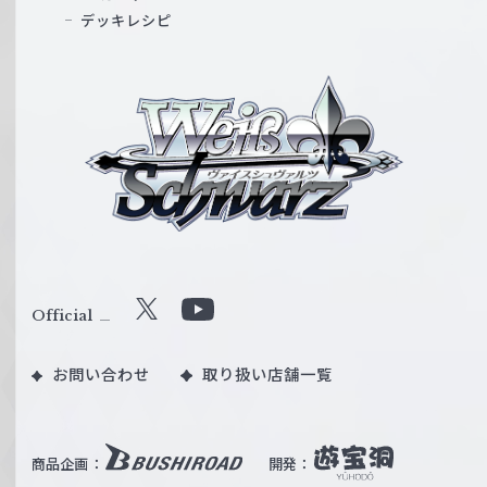
デッキレシピ
ヴ
ァ
イ
ス
シ
ュ
ヴ
ァ
ル
Official
X
Y
ツ
o
｜
お問い合わせ
取り扱い店舗一覧
u
W
T
e
u
i
b
商品企画：
開発：
ß
e