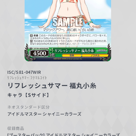
w
a
r
z
ISC/S81-047WIR
ﾘﾌﾚｯｼｭｻﾏｰ ﾌｸﾏﾙｺｲﾄ
リフレッシュサマー 福丸小糸
キャラ【Sサイド】
ネオスタンダード区分
アイドルマスター シャイニーカラーズ
収録商品
[ブースターパック] アイドルマスター シャイニーカラーズ