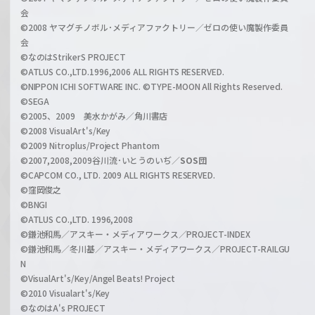
z
会
a
©2008 ヤマグチノボル･メディアファクトリー／ゼロの使い魔製作委員
l
会
C
©なのはStrikerS PROJECT
h
©ATLUS CO.,LTD.1996,2006 ALL RIGHTS RESERVED.
a
©NIPPON ICHI SOFTWARE INC. ©TYPE-MOON All Rights Reserved.
n
©SEGA
©2005、2009 美水かがみ／角川書店
n
©2008 VisualArt's/Key
e
©2009 Nitroplus/Project Phantom
l
©2007,2008,2009谷川流･いとうのいぢ／
SOS団
©CAPCOM CO., LTD. 2009 ALL RIGHTS RESERVED.
©窪岡俊之
©BNGI
©ATLUS CO.,LTD. 1996,2008
©鎌池和馬／アスキー・メディアワークス／PROJECT-INDEX
©鎌池和馬／冬川基／アスキー・メディアワークス／PROJECT-RAILGU
N
©VisualArt's/Key/Angel Beats! Project
©2010 Visualart's/Key
©なのはA's PROJECT