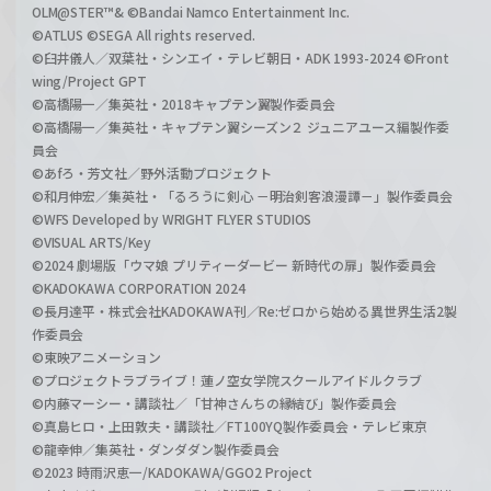
OLM@STER™& ©Bandai Namco Entertainment Inc.
©ATLUS ©SEGA All rights reserved.
©臼井儀人／双葉社・シンエイ・テレビ朝日・ADK 1993-2024 ©Front
wing/Project GPT
©高橋陽一／集英社・2018キャプテン翼製作委員会
©高橋陽一／集英社・キャプテン翼シーズン２ ジュニアユース編製作委
員会
©あfろ・芳文社／野外活動プロジェクト
©和月伸宏／集英社・「るろうに剣心 －明治剣客浪漫譚－」製作委員会
©WFS Developed by WRIGHT FLYER STUDIOS
©VISUAL ARTS/Key
©2024 劇場版「ウマ娘 プリティーダービー 新時代の扉」製作委員会
©KADOKAWA CORPORATION 2024
©長月達平・株式会社KADOKAWA刊／Re:ゼロから始める異世界生活2製
作委員会
©東映アニメーション
©プロジェクトラブライブ！蓮ノ空女学院スクールアイドルクラブ
©内藤マーシー・講談社／「甘神さんちの縁結び」製作委員会
©真島ヒロ・上田敦夫・講談社／FT100YQ製作委員会・テレビ東京
©龍幸伸／集英社・ダンダダン製作委員会
©2023 時雨沢恵一/KADOKAWA/GGO2 Project