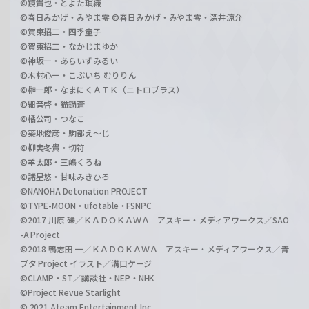
©鏡貴也・とよた瑣織
©春日みかげ・みやま零 ©春日みかげ・みやま零・深井涼介
©賀東招二・四季童子
©賀東招二・なかじまゆか
©神坂一・あらいずみるい
©木村心一・こぶいち むりりん
©榊一郎・なまにくＡＴＫ（ニトロプラス）
©細音啓・猫鍋蒼
©橘公司・つなこ
©築地俊彦・駒都え～じ
©柳実冬貴・切符
©羊太郎・三嶋くろね
©諸星悠・甘味みきひろ
©NANOHA Detonation PROJECT
©TYPE-MOON・ufotable・FSNPC
©2017 川原 礫／ＫＡＤＯＫＡＷＡ アスキー・メディアワークス／SAO
-A Project
©2018 鴨志田 一／ＫＡＤＯＫＡＷＡ アスキー・メディアワークス／青
ブタ Project イラスト／溝口ケージ
©CLAMP・ST／講談社・NEP・NHK
©Project Revue Starlight
© 2021 Ateam Entertainment Inc.