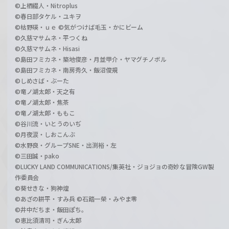
©上栖綴人・Nitroplus
©春日部タケル・ユキヲ
©枯野瑛・ｕｅ ©気がつけば毛玉・かにビーム
©久慈マサムネ・平つくね
©久慈マサムネ・Hisasi
©島田フミカネ・築地俊彦・月並甲介・ヤマグチノボル
©島田フミカネ・南房秀久・飯沼俊規
©しめさば・ぶーた
©竜ノ湖太郎・天之有
©竜ノ湖太郎・焦茶
©竜ノ湖太郎・ももこ
©谷川流・いとうのいぢ
©月夜涙・しおこんぶ
©水野良・グループSNE・出渕裕・左
©三田誠・pako
©LUCKY LAND COMMUNICATIONS/集英社・ジョジョの奇妙な冒険GW製
作委員会
©葵せきな・狗神煌
©あざの耕平・すみ兵 ©石踏一榮・みやま零
©井中だちま・飯田ぽち。
©恵比須清司・ぎん太郎