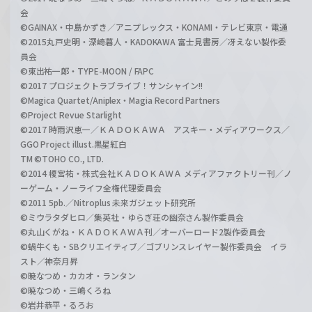
会
©GAINAX・中島かずき／アニプレックス・KONAMI・テレビ東京・電通
©2015丸戸史明・深崎暮人・KADOKAWA 富士見書房／冴えない製作委
員会
©東出祐一郎・TYPE-MOON / FAPC
©2017 プロジェクトラブライブ！サンシャイン!!
©Magica Quartet/Aniplex・Magia Record Partners
©Project Revue Starlight
©2017 時雨沢恵一／ＫＡＤＯＫＡＷＡ アスキー・メディアワークス／
GGO Project illust.黒星紅白
TM ©TOHO CO., LTD.
©2014 榎宮祐・株式会社ＫＡＤＯＫＡＷＡ メディアファクトリー刊／ノ
ーゲーム・ノーライフ全権代理委員会
©2011 5pb.／Nitroplus 未来ガジェット研究所
©ミウラタダヒロ／集英社・ゆらぎ荘の幽奈さん製作委員会
©丸山くがね・ＫＡＤＯＫＡＷＡ刊／オーバーロード2製作委員会
©蝸牛くも・SBクリエイティブ／ゴブリンスレイヤー製作委員会 イラ
スト／神奈月昇
©暁なつめ・カカオ・ランタン
©暁なつめ・三嶋くろね
©岩井恭平・るろお