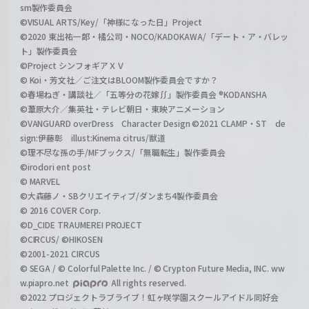
sm製作委員会
©VISUAL ARTS/Key/「神様になった日」Project
©2020 東出祐一郎・橘公司・NOCO/KADOKAWA/「デート・ア・バレッ
ト」製作委員会
©Project シンフォギアＸＶ
© Koi・芳文社／ご注文はBLOOM製作委員会ですか？
©春場ねぎ・講談社／「五等分の花嫁∬」製作委員会 ®KODANSHA
©葦原大介／集英社・テレビ朝日・東映アニメーション
©VANGUARD overDress Character Design ©2021 CLAMP・ST de
sign:伊藤彰 illust:Kinema citrus/獣道
©理不尽な孫の手/MFブックス/「無職転生」製作委員会
©irodori ent post
© MARVEL
©大森藤ノ・SBクリエイティブ/ダンまち4製作委員会
© 2016 COVER Corp.
©D_CIDE TRAUMEREI PROJECT
©CIRCUS/ ©HIKOSEN
©2001-2021 CIRCUS
© SEGA / © Colorful Palette Inc. / © Crypton Future Media, INC. ww
w.piapro.net
All rights reserved.
©2022 プロジェクトラブライブ！虹ヶ咲学園スクールアイドル同好会