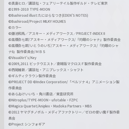
©真島ヒロ／講談社・フェアリーテイル製作ギルド・テレビ東京
©1999-2010 TYPE-MOON
©Bushiroad illust:たにはらなつき(EDEN'S NOTES)
©Bushiroad/Project MILKY HOLMES
©カラー
©鎌池和馬／アスキー・メディアワークス／PROJECT-INDEX II
©高橋弥七郎/アスキー・メディアワークス/『灼眼のシャナ』製作委員会
©高橋弥七郎/いとうのいぢ/アスキー・メディアワークス/『灼眼のシャ
ナII』製作委員会/ＭＢＳ
©VisualArt's/Key
©2009,2011 ビックウエスト／劇場版マクロスＦ製作委員会
©西尾維新／講談社・アニプレックス・シャフト
©ギルティクラウン製作委員会
©PROJECT DD ©Index Corporation/「ペルソナ４」アニメーション製
作委員会
©あらゐけいいち・角川書店／東雲研究所
©Nitroplus/TYPE-MOON・ufotable・FZPC
©Magica Quartet/Aniplex・Madoka Partners・MBS
©2012 ヤマグチノボル・メディアファクトリー／ゼロの使い魔Ｆ製作委
員会
©Project シンフォギア