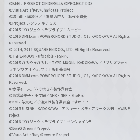
©BNEI／PROJECT CINDERELLA ©PROJECT DD3
©VisualArt's/Key/Charlotte Project
©諫山創・講談社／「進撃の巨人」製作委員会
©Project シンフォギアＧＸ
©2015 プロジェクトラブライブ！ムービー
©2015 DMM.com POWERCHORD STUDIO / C2 / KADOKAWA All Rights
Reserved.
© 2014, 2015 SQUARE ENIX CO., LTD. All Rights Reserved.
©TYPE-MOON・ufotable・FSNPC
©2015 ひろやまひろし・TYPE-MOON／KADOKAWA／「プリズマ☆イ
リヤ ツヴァイ ヘルツ！」製作委員会
©2016 DMM.com POWERCHORD STUDIO / C2 / KADOKAWA All Rights
Reserved.
©赤塚不二夫／おそ松さん製作委員会
©高橋留美子・小学館／NHK・NEP・ShoPro
©Koi・芳文社／ご注文は製作委員会ですか？？
©2015 川原 礫／KADOKAWA アスキー・メディアワークス刊／AWIB P
roject
©2016 プロジェクトラブライブ！サンシャイン!!
©BanG Dream! Project
©VisualArt's/Key/Rewrite Project