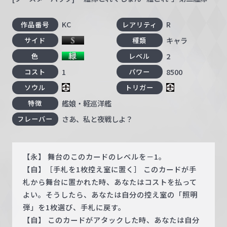
KC
R
作品番号
レアリティ
キャラ
サイド
種類
2
色
レベル
1
8500
コスト
パワー
ソウル
トリガー
艦娘・軽巡洋艦
特徴
さあ、私と夜戦しよ？
フレーバー
【永】 舞台のこのカードのレベルを－1。
【自】［手札を1枚控え室に置く］ このカードが手
札から舞台に置かれた時、あなたはコストを払って
よい。そうしたら、あなたは自分の控え室の「照明
弾」を1枚選び、手札に戻す。
【自】 このカードがアタックした時、あなたは自分