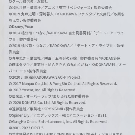
©クール教信者／双葉社
©和久井健・講談社／アニメ「東京リベンジャーズ」製作委員会
©2019 丸戸史明・深崎暮人・KADOKAWA ファンタジア文庫刊／映画も
冴えない製作委員会
©Disney/Pixar
©2014 橘公司・つなこ/KADOKAWA 富士見書房刊/「デート・ア・ライ
ブⅡ」製作委員会
©2019 橘公司・つなこ／KADOKAWA／「デート・ア・ライブⅢ」製作
委員会
©春場ねぎ・講談社／映画「五等分の花嫁」製作委員会 ®KODANSHA
©藤本タツキ／集英社・ＭＡＰＰＡ ©丸山くがね・KADOKAWA刊／オー
バーロード4製作委員会
©2020 川原 礫/KADOKAWA/SAO-P Project
© 2017 Manjuu Co.,Ltd. & YongShi Co.,Ltd. All Rights Reserved.
© 2017 Yostar, Inc. All Rights Reserved.
©白米良・オーバーラップ/ありふれた製作委員会
© 2020 DONUTS Co. Ltd. All Rights Reserved.
©遠藤達哉／集英社・SPY×FAMILY製作委員会
©Spider Lily／アニプレックス・ABCアニメーション・BS11
©GungHo Online Entertainment, Inc. All Rights Reserved.
©2001-2022 CIRCUS
©荒木飛呂彦&LUCKY LAND COMMUNICATIONS/集英社・ジョジョの奇