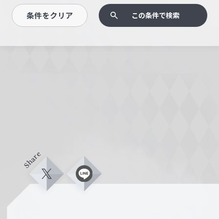
条件をクリア
この条件で検索
Share
X
L
i
n
e