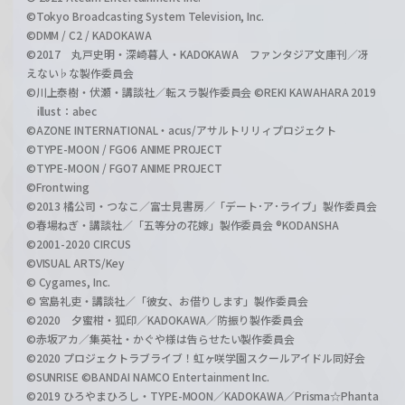
©Tokyo Broadcasting System Television, Inc.
©DMM / C2 / KADOKAWA
©2017 丸戸史明・深崎暮人・KADOKAWA ファンタジア文庫刊／冴
えない♭な製作委員会
©川上泰樹・伏瀬・講談社／転スラ製作委員会 ©REKI KAWAHARA 2019
illust：abec
©AZONE INTERNATIONAL・acus/アサルトリリィプロジェクト
©TYPE-MOON / FGO6 ANIME PROJECT
©TYPE-MOON / FGO7 ANIME PROJECT
©Frontwing
©2013 橘公司・つなこ／富士見書房／「デート･ア･ライブ」製作委員会
©春場ねぎ・講談社／「五等分の花嫁」製作委員会 ®KODANSHA
©2001-2020 CIRCUS
©VISUAL ARTS/Key
© Cygames, Inc.
© 宮島礼吏・講談社／「彼女、お借りします」製作委員会
©2020 夕蜜柑・狐印／KADOKAWA／防振り製作委員会
©赤坂アカ／集英社・かぐや様は告らせたい製作委員会
©2020 プロジェクトラブライブ！虹ヶ咲学園スクールアイドル同好会
©SUNRISE ©BANDAI NAMCO Entertainment Inc.
©2019 ひろやまひろし・TYPE-MOON／KADOKAWA／Prisma☆Phanta