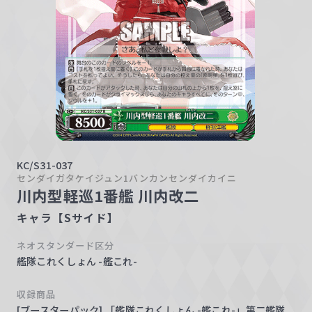
w
a
r
z
KC/S31-037
センダイガタケイジュン1バンカンセンダイカイニ
川内型軽巡1番艦 川内改二
キャラ【Sサイド】
ネオスタンダード区分
艦隊これくしょん -艦これ-
収録商品
[ブースターパック] 「艦隊これくしょん -艦これ-」第二艦隊