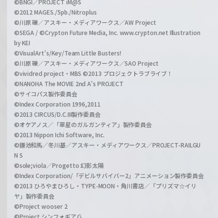
©BNGI／PROJECT iM@S
©2012 MAGES./5pb./Nitroplus
©川原 礫／アスキー・メディアワークス／AW Project
©SEGA / ©Crypton Future Media, Inc. www.crypton.net Illustration
by KEI
©VisualArt's/Key/Team Little Busters!
©川原 礫／アスキー・メディアワークス／SAO Project
©vividred project・MBS ©2013 プロジェクトラブライブ！
©NANOHA The MOVIE 2nd A's PROJECT
©サイコパス製作委員会
©Index Corporation 1996,2011
©2013 CIRCUS/D.C.III製作委員会
©オケアノス／「翠星のガルガンティア」製作委員会
©2013 Nippon Ichi Software, Inc.
©鎌池和馬／冬川基／アスキー・メディアワークス／PROJECT-RAILGU
N S
©sole;viola／Progetto 幻影太陽
©Index Corporation/「デビルサバイバー2」アニメーション製作委員会
©2013 ひろやまひろし・TYPE-MOON・角川書店／「プリズマ☆イリ
ヤ」製作委員会
©Project wooser 2
©Project シンフォギアＧ