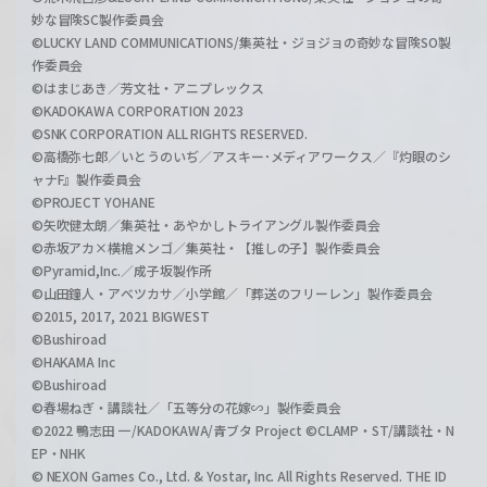
妙な冒険SC製作委員会
©LUCKY LAND COMMUNICATIONS/集英社・ジョジョの奇妙な冒険SO製
作委員会
©はまじあき／芳文社・アニプレックス
©KADOKAWA CORPORATION 2023
©SNK CORPORATION ALL RIGHTS RESERVED.
©高橋弥七郎／いとうのいぢ／アスキー･メディアワークス／『灼眼のシ
ャナF』製作委員会
©PROJECT YOHANE
©矢吹健太朗／集英社・あやかしトライアングル製作委員会
©赤坂アカ×横槍メンゴ／集英社・【推しの子】製作委員会
©Pyramid,Inc.／成子坂製作所
©山田鐘人・アベツカサ／小学館／「葬送のフリーレン」製作委員会
©2015, 2017, 2021 BIGWEST
©Bushiroad
©HAKAMA Inc
©Bushiroad
©春場ねぎ・講談社／「五等分の花嫁∽」製作委員会
©2022 鴨志田 一/KADOKAWA/青ブタ Project ©CLAMP・ST/講談社・N
EP・NHK
© NEXON Games Co., Ltd. & Yostar, Inc. All Rights Reserved. THE ID