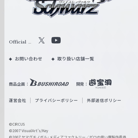
ス
シ
ュ
ヴ
ァ
ル
Official
X
Y
ツ
o
｜
お問い合わせ
取り扱い店舗一覧
u
W
T
e
u
i
b
商品企画：
開発：
ß
e
S
O
運営会社
プライバシーポリシー
外部送信ポリシー
c
f
h
f
w
i
a
©CIRCUS
c
©2007 VisualArt's/Key
r
i
©2007 ヤマグチノボル･メディアファクトリー／ゼロの使い魔製作委員