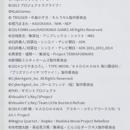
©2013 プロジェクトラブライブ！
©KLabGames
© TRIGGER・中島かずき／キルラキル製作委員会
©橙乃ままれ・KADOKAWA／NHK・NEP
©2014 DMM.com/KADOKAWA GAMES All Rights Reserved.
©古味直志／集英社・アニプレックス・シャフト・MBS
©臼井儀人/双葉社・シンエイ・テレビ朝日・ADK
©臼井儀人/双葉社・シンエイ・テレビ朝日・ADK 2001,2002,2014
©貴家悠・橘賢一／集英社・Project TERRAFORMARS
©劇場版ミルキィホームズ製作委員会
©2014 ひろやまひろし・TYPE-MOON／ＫＡＤＯＫＡＷＡ 角川書店刊／
「プリズマ☆イリヤ ツヴァイ！」製作委員会
©CyberAgent, Inc. All Rights Reserved.
©CyberAgent, Inc. /ガールフレンド（仮）製作委員会
©FHO／ギガントプロジェクト
©VisualArt's/Key/SProject
©VisualArt's/Key/Team Little Busters! Refrain
©2014 川原 礫／ＫＡＤＯＫＡＷＡ アスキー・メディアワークス刊／S
AOⅡ Project
©Magica Quartet／Aniplex・Madoka Movie Project Rebellion
©矢吹健太朗・長谷見沙貴／集英社・とらぶるダークネス製作委員会