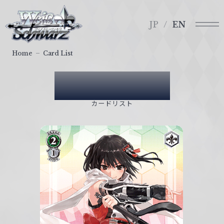
メ
ヴ
ニ
ァ
JP
EN
ュ
イ
ー
ス
Home
Card List
シ
ュ
Card List
ヴ
ァ
カードリスト
ル
ツ
｜
W
e
i
ß
S
c
h