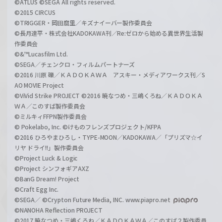
©ATLUS ©SEGA All rights reserved.
©2015 CIRCUS
©TRIGGER・岡田麿里／キズナイーバー製作委員会
©長月達平・株式会社KADOKAWA刊／Re:ゼロから始める異世界生活製
作委員会
©&™Lucasfilm Ltd.
©SEGA／チェンクロ・フィルムパートナーズ
©2016 川原 礫／ＫＡＤＯＫＡＷＡ アスキー・メディアワークス刊／S
AO MOVIE Project
©ViVid Strike PROJECT ©2016 暁なつめ・三嶋くろね／ＫＡＤＯＫＡ
ＷＡ／このすば製作委員会
©ミルキィFFPN製作委員会
© Pokelabo, Inc. ©けものフレンズプロジェクト/KFPA
©2016 ひろやまひろし・TYPE-MOON／KADOKAWA／「プリズマ☆イ
リヤ ドライ!!」製作委員会
©Project Luck & Logic
©Project シンフォギアAXZ
©BanG Dream! Project
©Craft Egg Inc.
©SEGA／ ©Crypton Future Media, INC. www.piapro.net
©NANOHA Reflection PROJECT
©2017 暁なつめ・三嶋くろね／ＫＡＤＯＫＡＷＡ／このすば２製作委員