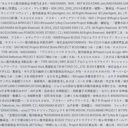
c
ずき／キルラキル製作委員会
©橙乃ままれ・KADOKAWA／NHK・NEP
©2014 DMM.com/KADOKAWA GAMES
井儀人/双葉社・シンエイ・テレビ朝日・ADK 2001,2002,2014
©貴家悠・橘賢一／集英社・Project T
i
リズマ☆イリヤ ツヴァイ！」製作委員会
©CyberAgent, Inc. All Rights Reserved.
©CyberAgent, I
a
©2014 川原 礫／ＫＡＤＯＫＡＷＡ アスキー・メディアワークス刊／SAOⅡ Project
©Magica Quart
CINDERELLA ©PROJECT DD3
©VisualArt's/Key/Charlotte Project
©諫山創・講談社／「進撃の巨
l
DOKAWA All Rights Reserved.
© 2014, 2015 SQUARE ENIX CO., LTD. All Rights Reserved.
©TYPE
会
©2016 DMM.com POWERCHORD STUDIO / C2 / KADOKAWA All Rights Reserved.
©赤塚不二夫／
C
DOKAWA アスキー・メディアワークス刊／AWIB Project
©2016 プロジェクトラブライブ！サンシャイ
h
田麿里／キズナイーバー製作委員会
©長月達平・株式会社KADOKAWA刊／Re:ゼロから始める異世界生
／SAO MOVIE Project
©ViVid Strike PROJECT ©2016 暁なつめ・三嶋くろね／Ｋ
a
・TYPE-MOON／KADOKAWA／「プリズマ☆イリヤ ドライ!!」製作委員会
©Project Luck & Logic
©P
NOHA Reflection PROJECT
©2017 暁なつめ・三嶋くろね／ＫＡＤＯＫＡＷＡ／このすば２製作委
n
冴えない製作委員会
©東出祐一郎・TYPE-MOON / FAPC
©2017 プロジェクトラブライブ！サンシャイン!
n
クス／GGO Project illust.黒星紅白
TM ©TOHO CO., LTD.
©2014 榎宮祐・株式会社Ｋ
タダヒロ／集英社・ゆらぎ荘の幽奈さん製作委員会
©丸山くがね・ＫＡＤＯＫＡＷＡ刊／オーバーロ
e
©暁なつめ・三嶋くろね
©岩井恭平・るろお
©上栖綴人・Nitroplus
©春日部タケル・ユキヲ
©枯野瑛
グチノボル
©島田フミカネ・南房秀久・飯沼俊規
©しめさば・ぶーた
©竜ノ湖太郎・天之有
©竜ノ湖
l
LUCKY LAND COMMUNICATIONS/集英社・ジョジョの奇妙な冒険GW製作委員会
©葵せきな・狗神煌
みやま零 ©春日みかげ・みやま零・深井涼介
©賀東招二・四季童子
©賀東招二・なかじまゆか
©神坂
築地俊彦・駒都え～じ
©柳実冬貴・切符
©羊太郎・三嶋くろね
©諸星悠・甘味みきひろ
©NANOHA De
t
©2018 鴨志田 一／ＫＡＤＯＫＡＷＡ アスキー・メディアワークス／青ブタ Project イラスト／
Television, Inc.
©DMM / C2 / KADOKAWA
©2017 丸戸史明・深崎暮人・KADOKAWA ファン
INTERNATIONAL・acus/アサルトリリィプロジェクト
©TYPE-MOON / FGO6 ANIME PROJECT
©TYPE
社／「五等分の花嫁」製作委員会 ®KODANSHA
©2001-2020 CIRCUS
©VISUAL ARTS/Key
© Cygame
／集英社・かぐや様は告らせたい製作委員会
©2020 プロジェクトラブライブ！虹ヶ咲学園スクール
asm製作委員会
©VISUAL ARTS/Key/「神様になった日」Project
©2020 東出祐一郎・橘公司・NOCO