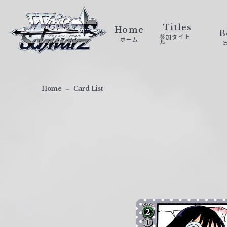
ヴ
ァ
Titles
Home
B
参加タイト
ホーム
イ
ル
ス
シ
ュ
Home
Card List
ヴ
ァ
ル
ツ
｜
W
e
i
ß
S