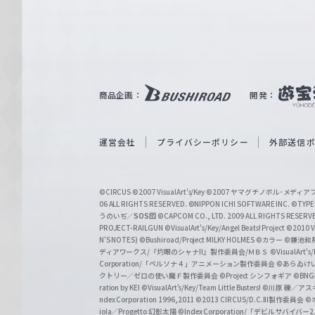
e
ヴ
ァ
ル
ツ
｜
商品企画：
開発：
W
e
i
運営会社
プライバシーポリシー
外部送信
ß
S
©CIRCUS
©2007 VisualArt's/Key
©2007 ヤマグチノボル･メデ
c
06 ALL RIGHTS RESERVED.
©NIPPON ICHI SOFTWARE INC. ©TYPE-
うのいぢ／
SOS団
©CAPCOM CO., LTD. 2009 ALL RIGHTS RESERV
h
PROJECT-RAILGUN
©VisualArt's/Key/Angel Beats! Project
©2010 Vi
w
N'S NOTES)
©Bushiroad/Project MILKY HOLMES
©カラー
©鎌池和馬
ディアワークス/『灼眼のシャナII』製作委員会/ＭＢＳ
©VisualArt's
a
Corporation/「ペルソナ４」アニメーション製作委員会
©あらゐけ
クトリー／ゼロの使い魔Ｆ製作委員会
©Project シンフォギア
©BNG
r
ration by KEI
©VisualArt's/Key/Team Little Busters!
©川原 礫／アスキ
z
ndex Corporation 1996,2011
©2013 CIRCUS/D.C.III製作委員会
©
iola／Progetto 幻影太陽
©Index Corporation/「デビルサバ