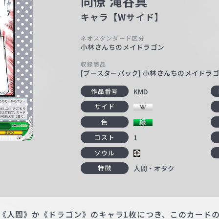
同僚 滝谷真
キャラ【Wサイド】
ネオスタンダード区分
小林さんちのメイドラゴン
収録商品
[ブースターパック] 小林さんちのメイドラ
KMD
作品番号
サイド
色
1
コスト
ソウル
人間・オタク
特徴
《人間》か《ドラゴン》のキャラ1枚につき、このカードの