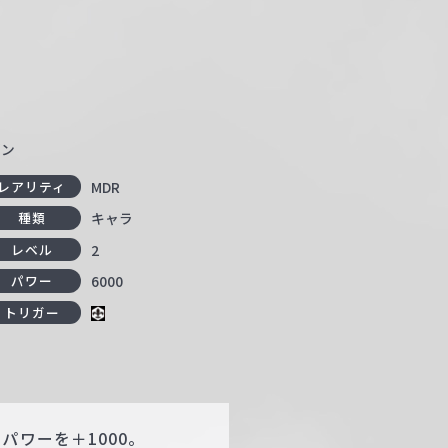
ゴン
MDR
レアリティ
キャラ
種類
2
レベル
6000
パワー
トリガー
パワーを＋1000。