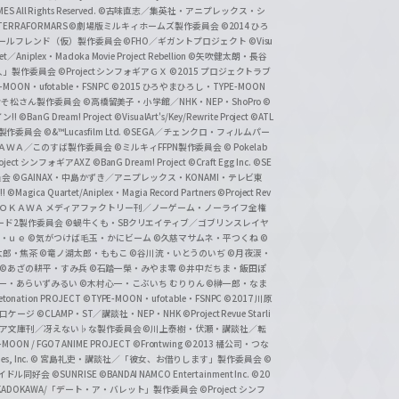
 All Rights Reserved.
©古味直志／集英社・アニプレックス・シ
ERRAFORMARS
©劇場版ミルキィホームズ製作委員会
©2014 ひろ
nc. /ガールフレンド（仮）製作委員会
©FHO／ギガントプロジェクト
©Visu
et／Aniplex・Madoka Movie Project Rebellion
©矢吹健太朗・長谷
人」製作委員会
©Project シンフォギアＧＸ
©2015 プロジェクトラブ
-MOON・ufotable・FSNPC
©2015 ひろやまひろし・TYPE-MOON
おそ松さん製作委員会
©高橋留美子・小学館／NHK・NEP・ShoPro
©
ン!!
©BanG Dream! Project
©VisualArt's/Key/Rewrite Project
©ATL
活製作委員会
©&™Lucasfilm Ltd.
©SEGA／チェンクロ・フィルムパー
ＡＤＯＫＡＷＡ／このすば製作委員会
©ミルキィFFPN製作委員会
© Pokelab
roject シンフォギアAXZ
©BanG Dream! Project
©Craft Egg Inc.
©SE
員会
©GAINAX・中島かずき／アニプレックス・KONAMI・テレビ東
!
©Magica Quartet/Aniplex・Magia Record Partners
©Project Rev
ＡＤＯＫＡＷＡ メディアファクトリー刊／ノーゲーム・ノーライフ全権
ード2製作委員会
©蝸牛くも・SBクリエイティブ／ゴブリンスレイヤ
・ｕｅ ©気がつけば毛玉・かにビーム
©久慈マサムネ・平つくね
©
太郎・焦茶
©竜ノ湖太郎・ももこ
©谷川流・いとうのいぢ
©月夜涙・
©あざの耕平・すみ兵 ©石踏一榮・みやま零
©井中だちま・飯田ぽ
一・あらいずみるい
©木村心一・こぶいち むりりん
©榊一郎・なま
tonation PROJECT
©TYPE-MOON・ufotable・FSNPC
©2017 川原
溝口ケージ
©CLAMP・ST／講談社・NEP・NHK
©Project Revue Starli
タジア文庫刊／冴えない♭な製作委員会
©川上泰樹・伏瀬・講談社／転
-MOON / FGO7 ANIME PROJECT
©Frontwing
©2013 橘公司・つな
s, Inc.
© 宮島礼吏・講談社／「彼女、お借りします」製作委員会
©
アイドル同好会
©SUNRISE ©BANDAI NAMCO Entertainment Inc.
©20
/KADOKAWA/「デート・ア・バレット」製作委員会
©Project シンフ