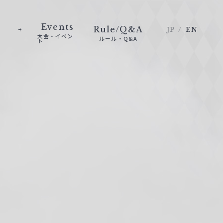
Events
Rule/Q&A
JP
EN
大会・イベン
ルール・Q&A
ト