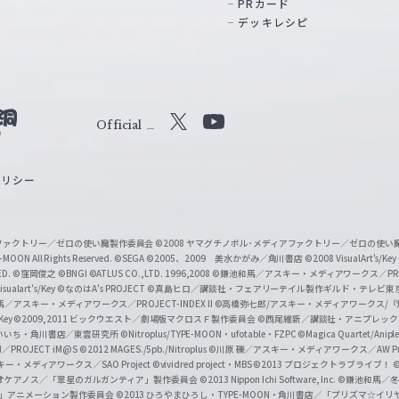
PRカード
デッキレシピ
Official
X
Y
o
ポリシー
u
T
u
ィアファクトリー／ゼロの使い魔製作委員会
©2008 ヤマグチノボル･メディアファクトリー／ゼロの使
b
MOON All Rights Reserved.
©SEGA
©2005、2009 美水かがみ／角川書店
©2008 VisualArt's/Key
ED.
©窪岡俊之
©BNGI
©ATLUS CO.,LTD. 1996,2008
©鎌池和馬／アスキー・メディアワークス／PROJE
e
sualart's/Key
©なのはA's PROJECT
©真島ヒロ／講談社・フェアリーテイル製作ギルド・テレビ東
／アスキー・メディアワークス／PROJECT-INDEX II
©高橋弥七郎/アスキー・メディアワークス/
O
/Key
©2009,2011 ビックウエスト／劇場版マクロスＦ製作委員会
©西尾維新／講談社・アニプレッ
f
いいち・角川書店／東雲研究所
©Nitroplus/TYPE-MOON・ufotable・FZPC
©Magica Quartet/Anip
I／PROJECT iM@S
©2012 MAGES./5pb./Nitroplus
©川原 礫／アスキー・メディアワークス／AW Pro
f
ー・メディアワークス／SAO Project
©vividred project・MBS ©2013 プロジェクトラブライブ！
©
i
オケアノス／「翠星のガルガンティア」製作委員会
©2013 Nippon Ichi Software, Inc.
©鎌池和馬／冬川
イバー2」アニメーション製作委員会
©2013 ひろやまひろし・TYPE-MOON・角川書店／「プリズマ☆イ