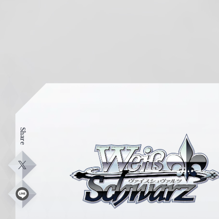
Share
ヴ
ァ
イ
X
ス
シ
L
i
ュ
n