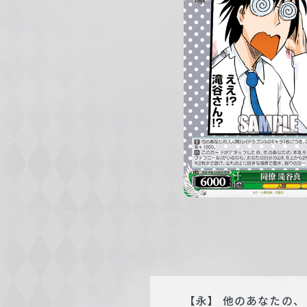
c
h
w
a
r
z
【永】 他のあなたの、