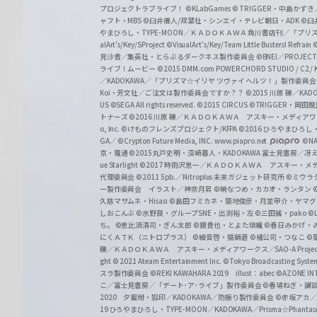
プロジェクトラブライブ！
©KLabGames
© TRIGGER・中島か
ャフト・MBS
©臼井儀人/双葉社・シンエイ・テレビ朝日・ADK
©臼
やまひろし・TYPE-MOON／ＫＡＤＯＫＡＷＡ 角川書店刊／「プ
alArt's/Key/SProject
©VisualArt's/Key/Team Little Busters! Refrain
見沙貴／集英社・とらぶるダークネス製作委員会
©BNEI／PROJECT 
ライブ！ムービー
©2015 DMM.com POWERCHORD STUDIO / C2 / KA
／KADOKAWA／「プリズマ☆イリヤ ツヴァイ ヘルツ！」製作委員
Koi・芳文社／ご注文は製作委員会ですか？？
©2015 川原 礫／KA
US ©SEGA All rights reserved.
©2015 CIRCUS
©TRIGGER・岡
トナーズ
©2016 川原 礫／ＫＡＤＯＫＡＷＡ アスキー・メディアワークス刊
o, Inc. ©けものフレンズプロジェクト/KFPA
©2016 ひろやまひろし
GA／ ©Crypton Future Media, INC. www.piapro.net
©NA
京・電通
©2015丸戸史明・深崎暮人・KADOKAWA 富士見書房／
ue Starlight
©2017 時雨沢恵一／ＫＡＤＯＫＡＷＡ アスキー・メディアワー
代理委員会
©2011 5pb.／Nitroplus 未来ガジェット研究所
©ミウラ
ー製作委員会 イラスト／神奈月昇
©暁なつめ・カカオ・ランタン
久慈マサムネ・Hisasi
©島田フミカネ・築地俊彦・月並甲介・ヤマ
しおこんぶ
©水野良・グループSNE・出渕裕・左
©三田誠・pako
©
ち。
©恵比須清司・ぎん太郎
©鏡貴也・とよた瑣織
©春日みかげ・
にくＡＴＫ（ニトロプラス）
©細音啓・猫鍋蒼
©橘公司・つなこ
©
礫／ＫＡＤＯＫＡＷＡ アスキー・メディアワークス／SAO-A Projec
ght
© 2021 Ateam Entertainment Inc.
©Tokyo Broadcasting System 
スラ製作委員会 ©REKI KAWAHARA 2019 illust：abec
©AZONE 
こ／富士見書房／「デート･ア･ライブ」製作委員会
©春場ねぎ・講談
2020 夕蜜柑・狐印／KADOKAWA／防振り製作委員会
©赤坂アカ
19 ひろやまひろし・TYPE-MOON／KADOKAWA／Prisma☆Phant