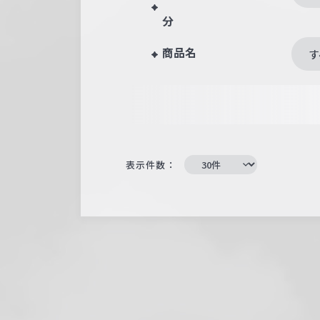
分
商品名
す
表示件数：