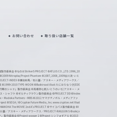
お問い合わせ
取り扱い店舗一覧
い魔製作委員会
©なのはStrikerS PROJECT
©ATLUS CO.,LTD.1996,20
©2009 Nitroplus/Project Phantom
©2007,2008,2009谷川流･いと
CT-INDEX
©鎌池和馬／冬川基／アスキー・メディアワークス／
京
©1999-2010 TYPE-MOON
©Bushiroad illust:たにはらなつき(EDE
『灼眼のシャナ』製作委員会
©高橋弥七郎/いとうのいぢ/アスキー・メ
クス・シャフト
©ギルティクラウン製作委員会
©PROJECT DD ©Index
lex・Madoka Partners・MBS
©2012 ヤマグチノボル・メディアファ
ject
©SEGA / ©Crypton Future Media, Inc. www.crypton.net Illust
NANOHA The MOVIE 2nd A's PROJECT
©サイコパス製作委員会
©I
基／アスキー・メディアワークス／PROJECT-RAILGUN S
©sole;v
リヤ」製作委員会
©Project wooser 2
©Project シンフォギアＧ
©2013