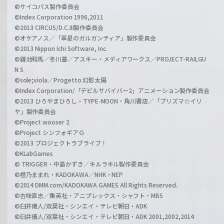
©サイコパス製作委員会
©Index Corporation 1996,2011
©2013 CIRCUS/D.C.III製作委員会
©オケアノス／「翠星のガルガンティア」製作委員会
©2013 Nippon Ichi Software, Inc.
©鎌池和馬／冬川基／アスキー・メディアワークス／PROJECT-RAILGU
N S
©sole;viola／Progetto 幻影太陽
©Index Corporation/「デビルサバイバー2」アニメーション製作委員会
©2013 ひろやまひろし・TYPE-MOON・角川書店／「プリズマ☆イリ
ヤ」製作委員会
©Project wooser 2
©Project シンフォギアＧ
©2013 プロジェクトラブライブ！
©KLabGames
© TRIGGER・中島かずき／キルラキル製作委員会
©橙乃ままれ・KADOKAWA／NHK・NEP
©2014 DMM.com/KADOKAWA GAMES All Rights Reserved.
©古味直志／集英社・アニプレックス・シャフト・MBS
©臼井儀人/双葉社・シンエイ・テレビ朝日・ADK
©臼井儀人/双葉社・シンエイ・テレビ朝日・ADK 2001,2002,2014