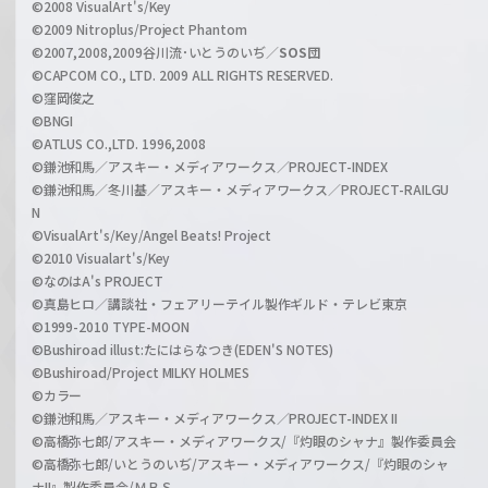
©2008 VisualArt's/Key
e
©2009 Nitroplus/Project Phantom
l
©2007,2008,2009谷川流･いとうのいぢ／
SOS団
©CAPCOM CO., LTD. 2009 ALL RIGHTS RESERVED.
©窪岡俊之
©BNGI
©ATLUS CO.,LTD. 1996,2008
©鎌池和馬／アスキー・メディアワークス／PROJECT-INDEX
©鎌池和馬／冬川基／アスキー・メディアワークス／PROJECT-RAILGU
N
©VisualArt's/Key/Angel Beats! Project
©2010 Visualart's/Key
©なのはA's PROJECT
©真島ヒロ／講談社・フェアリーテイル製作ギルド・テレビ東京
©1999-2010 TYPE-MOON
©Bushiroad illust:たにはらなつき(EDEN'S NOTES)
©Bushiroad/Project MILKY HOLMES
©カラー
©鎌池和馬／アスキー・メディアワークス／PROJECT-INDEX II
©高橋弥七郎/アスキー・メディアワークス/『灼眼のシャナ』製作委員会
©高橋弥七郎/いとうのいぢ/アスキー・メディアワークス/『灼眼のシャ
ナII』製作委員会/ＭＢＳ