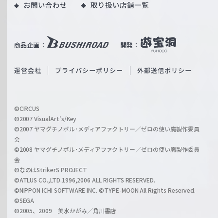
お問い合わせ
取り扱い店舗一覧
u
W
T
e
u
i
b
商品企画：
開発：
ß
e
S
O
運営会社
プライバシーポリシー
外部送信ポリシー
c
f
h
f
w
i
a
©CIRCUS
c
©2007 VisualArt's/Key
r
i
©2007 ヤマグチノボル･メディアファクトリー／ゼロの使い魔製作委員
z
会
a
©2008 ヤマグチノボル･メディアファクトリー／ゼロの使い魔製作委員
l
会
C
©なのはStrikerS PROJECT
h
©ATLUS CO.,LTD.1996,2006 ALL RIGHTS RESERVED.
a
©NIPPON ICHI SOFTWARE INC. ©TYPE-MOON All Rights Reserved.
n
©SEGA
©2005、2009 美水かがみ／角川書店
n