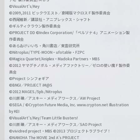
©VisualArt's/Key
©2009,2011 ビックウエスト／劇場版マクロスＦ製作委員会
©西尾維新／講談社・アニプレックス・シャフト
©ギルティクラウン製作委員会
©PROJECT DD ©Index Corporation/「ペルソナ４」アニメーション製
作委員会
©あらゐけいいち・角川書店／東雲研究所
©Nitroplus/TYPE-MOON・ufotable・FZPC
©Magica Quartet/Aniplex・Madoka Partners・MBS
©2012 ヤマグチノボル・メディアファクトリー／ゼロの使い魔Ｆ製作委
員会
©Project シンフォギア
©BNGI／PROJECT iM@S
©2012 MAGES./5pb./Nitroplus
©川原 礫／アスキー・メディアワークス／AW Project
©SEGA / ©Crypton Future Media, Inc. www.crypton.net Illustration
by KEI
©VisualArt's/Key/Team Little Busters!
©川原 礫／アスキー・メディアワークス／SAO Project
©vividred project・MBS ©2013 プロジェクトラブライブ！
©NANOHA The MOVIE 2nd A's PROJECT