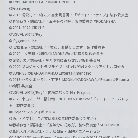
©TYPE-MOON / FGO7 ANIME PROJECT
©Frontwing
©2013 橘公司・つなこ／富士見書房／「デート･ア･ライブ」製作委員会
©春場ねぎ・講談社／「五等分の花嫁」製作委員会 ®KODANSHA
©2001-2020 CIRCUS
©VISUAL ARTS/Key
© Cygames, Inc.
© 宮島礼吏・講談社／「彼女、お借りします」製作委員会
©2020 夕蜜柑・狐印／KADOKAWA／防振り製作委員会
©赤坂アカ／集英社・かぐや様は告らせたい製作委員会
©2020 プロジェクトラブライブ！虹ヶ咲学園スクールアイドル同好会
©SUNRISE ©BANDAI NAMCO Entertainment Inc.
©2019 ひろやまひろし・TYPE-MOON／KADOKAWA／Prisma☆Phanta
sm製作委員会
©VISUAL ARTS/Key/「神様になった日」Project
©2020 東出祐一郎・橘公司・NOCO/KADOKAWA/「デート・ア・バレッ
ト」製作委員会
©Project シンフォギアＸＶ
© Koi・芳文社／ご注文はBLOOM製作委員会ですか？
©春場ねぎ・講談社／「五等分の花嫁∬」製作委員会 ®KODANSHA
©葦原大介／集英社・テレビ朝日・東映アニメーション
©VANGUARD overDress Character Design ©2021 CLAMP・ST de