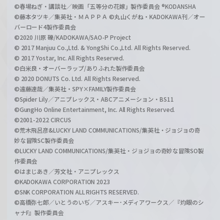
©春場ねぎ・講談社／映画「五等分の花嫁」製作委員会 ®KODANSHA
©藤本タツキ／集英社・ＭＡＰＰＡ ©丸山くがね・KADOKAWA刊／オー
バーロード4製作委員会
©2020 川原 礫/KADOKAWA/SAO-P Project
© 2017 Manjuu Co.,Ltd. & YongShi Co.,Ltd. All Rights Reserved.
© 2017 Yostar, Inc. All Rights Reserved.
©白米良・オーバーラップ/ありふれた製作委員会
© 2020 DONUTS Co. Ltd. All Rights Reserved.
©遠藤達哉／集英社・SPY×FAMILY製作委員会
©Spider Lily／アニプレックス・ABCアニメーション・BS11
©GungHo Online Entertainment, Inc. All Rights Reserved.
©2001-2022 CIRCUS
©荒木飛呂彦&LUCKY LAND COMMUNICATIONS/集英社・ジョジョの奇
妙な冒険SC製作委員会
©LUCKY LAND COMMUNICATIONS/集英社・ジョジョの奇妙な冒険SO製
作委員会
©はまじあき／芳文社・アニプレックス
©KADOKAWA CORPORATION 2023
©SNK CORPORATION ALL RIGHTS RESERVED.
©高橋弥七郎／いとうのいぢ／アスキー･メディアワークス／『灼眼のシ
ャナF』製作委員会