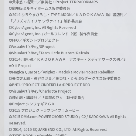
©貴家悠・橘賢一／集英社・Project TERRAFORMARS
©劇場版ミルキィホームズ製作委員会
©2014 ひろやまひろし・TYPE-MOON／ＫＡＤＯＫＡＷＡ 角川書店刊／
「プリズマ☆イリヤ ツヴァイ！」製作委員会
©CyberAgent, Inc. All Rights Reserved.
©CyberAgent, Inc. /ガールフレンド（仮）製作委員会
©FHO／ギガントプロジェクト
©VisualArt's/Key/SProject
©VisualArt's/Key/Team Little Busters! Refrain
©2014 川原 礫／ＫＡＤＯＫＡＷＡ アスキー・メディアワークス刊／S
AOⅡ Project
©Magica Quartet／Aniplex・Madoka Movie Project Rebellion
©矢吹健太朗・長谷見沙貴／集英社・とらぶるダークネス製作委員会
©BNEI／PROJECT CINDERELLA ©PROJECT DD3
©VisualArt's/Key/Charlotte Project
©諫山創・講談社／「進撃の巨人」製作委員会
©Project シンフォギアＧＸ
©2015 プロジェクトラブライブ！ムービー
©2015 DMM.com POWERCHORD STUDIO / C2 / KADOKAWA All Rights
Reserved.
© 2014, 2015 SQUARE ENIX CO., LTD. All Rights Reserved.
©TYPE-MOON・ufotable・FSNPC