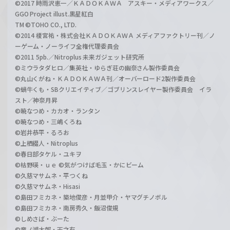
©2017 時雨沢恵一／ＫＡＤＯＫＡＷＡ アスキー・メディアワークス／
GGO Project illust.黒星紅白
TM ©TOHO CO., LTD.
©2014 榎宮祐・株式会社ＫＡＤＯＫＡＷＡ メディアファクトリー刊／ノ
ーゲーム・ノーライフ全権代理委員会
©2011 5pb.／Nitroplus 未来ガジェット研究所
©ミウラタダヒロ／集英社・ゆらぎ荘の幽奈さん製作委員会
©丸山くがね・ＫＡＤＯＫＡＷＡ刊／オーバーロード2製作委員会
©蝸牛くも・SBクリエイティブ／ゴブリンスレイヤー製作委員会 イラ
スト／神奈月昇
©暁なつめ・カカオ・ランタン
©暁なつめ・三嶋くろね
©岩井恭平・るろお
©上栖綴人・Nitroplus
©春日部タケル・ユキヲ
©枯野瑛・ｕｅ ©気がつけば毛玉・かにビーム
©久慈マサムネ・平つくね
©久慈マサムネ・Hisasi
©島田フミカネ・築地俊彦・月並甲介・ヤマグチノボル
©島田フミカネ・南房秀久・飯沼俊規
©しめさば・ぶーた
©竜ノ湖太郎・天之有