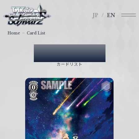
メ
ヴ
ニ
ァ
JP
EN
ュ
イ
ー
ス
Home
Card List
シ
ュ
Card List
ヴ
ァ
カードリスト
ル
ツ
｜
W
e
i
ß
S
c
h