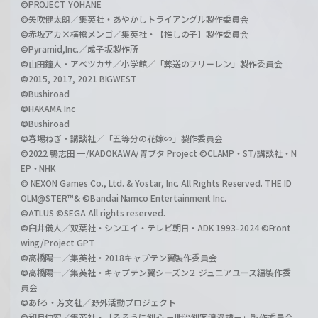
©PROJECT YOHANE
©矢吹健太朗／集英社・あやかしトライアングル製作委員会
©赤坂アカ×横槍メンゴ／集英社・【推しの子】製作委員会
©Pyramid,Inc.／成子坂製作所
©山田鐘人・アベツカサ／小学館／「葬送のフリーレン」製作委員会
©2015, 2017, 2021 BIGWEST
©Bushiroad
©HAKAMA Inc
©Bushiroad
©春場ねぎ・講談社／「五等分の花嫁∽」製作委員会
©2022 鴨志田 一/KADOKAWA/青ブタ Project ©CLAMP・ST/講談社・N
EP・NHK
© NEXON Games Co., Ltd. & Yostar, Inc. All Rights Reserved. THE ID
OLM@STER™& ©Bandai Namco Entertainment Inc.
©ATLUS ©SEGA All rights reserved.
©臼井儀人／双葉社・シンエイ・テレビ朝日・ADK 1993-2024 ©Front
wing/Project GPT
©高橋陽一／集英社・2018キャプテン翼製作委員会
©高橋陽一／集英社・キャプテン翼シーズン２ ジュニアユース編製作委
員会
©あfろ・芳文社／野外活動プロジェクト
©和月伸宏／集英社・「るろうに剣心 －明治剣客浪漫譚－」製作委員会