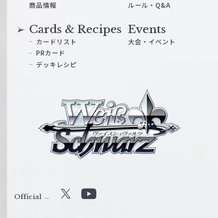
商品情報
ルール・Q&A
Cards & Recipes
Events
カードリスト
大会・イベント
PRカード
デッキレシピ
ヴ
ァ
イ
ス
シ
ュ
ヴ
ァ
ル
Official
X
Y
ツ
o
｜