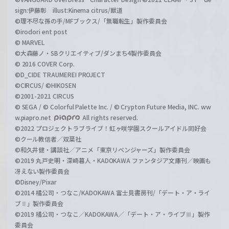
sign:伊藤彰 illust:Kinema citrus/獣道
©理不尽な孫の手/MFブックス/「無職転生」製作委員会
©irodori ent post
© MARVEL
©大森藤ノ・SBクリエイティブ/ダンまち4製作委員会
© 2016 COVER Corp.
©D_CIDE TRAUMEREI PROJECT
©CIRCUS/ ©HIKOSEN
©2001-2021 CIRCUS
© SEGA / © Colorful Palette Inc. / © Crypton Future Media, INC. ww
w.piapro.net
All rights reserved.
©2022 プロジェクトラブライブ！虹ヶ咲学園スクールアイドル同好会
©クール教信者／双葉社
©和久井健・講談社／アニメ「東京リベンジャーズ」製作委員会
©2019 丸戸史明・深崎暮人・KADOKAWA ファンタジア文庫刊／映画も
冴えない製作委員会
©Disney/Pixar
©2014 橘公司・つなこ/KADOKAWA 富士見書房刊/「デート・ア・ライ
ブⅡ」製作委員会
©2019 橘公司・つなこ／KADOKAWA／「デート・ア・ライブⅢ」製作
委員会