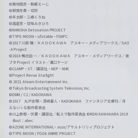
©築地俊彦・駒都え～じ
©柳実冬貴・切符
©羊太郎・三嶋くろね
©諸星悠・甘味みきひろ
©NANOHA Detonation PROJECT
©TYPE-MOON・ufotable・FSNPC
©2017 川原 礫／ＫＡＤＯＫＡＷＡ アスキー・メディアワークス／SAO
-A Project
©2018 鴨志田 一／ＫＡＤＯＫＡＷＡ アスキー・メディアワークス／青
ブタ Project イラスト／溝口ケージ
©CLAMP・ST／講談社・NEP・NHK
©Project Revue Starlight
© 2021 Ateam Entertainment Inc.
©Tokyo Broadcasting System Television, Inc.
©DMM / C2 / KADOKAWA
©2017 丸戸史明・深崎暮人・KADOKAWA ファンタジア文庫刊／冴
えない♭な製作委員会
©川上泰樹・伏瀬・講談社／転スラ製作委員会 ©REKI KAWAHARA 2019
illust：abec
©AZONE INTERNATIONAL・acus/アサルトリリィプロジェクト
©TYPE-MOON / FGO6 ANIME PROJECT