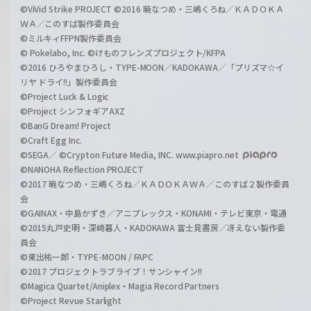
©ViVid Strike PROJECT ©2016 暁なつめ・三嶋くろね／ＫＡＤＯＫＡ
ＷＡ／このすば製作委員会
©ミルキィFFPN製作委員会
© Pokelabo, Inc. ©けものフレンズプロジェクト/KFPA
©2016 ひろやまひろし・TYPE-MOON／KADOKAWA／「プリズマ☆イ
リヤ ドライ!!」製作委員会
©Project Luck & Logic
©Project シンフォギアAXZ
©BanG Dream! Project
©Craft Egg Inc.
©SEGA／ ©Crypton Future Media, INC. www.piapro.net
©NANOHA Reflection PROJECT
©2017 暁なつめ・三嶋くろね／ＫＡＤＯＫＡＷＡ／このすば２製作委員
会
©GAINAX・中島かずき／アニプレックス・KONAMI・テレビ東京・電通
©2015丸戸史明・深崎暮人・KADOKAWA 富士見書房／冴えない製作委
員会
©東出祐一郎・TYPE-MOON / FAPC
©2017 プロジェクトラブライブ！サンシャイン!!
©Magica Quartet/Aniplex・Magia Record Partners
©Project Revue Starlight