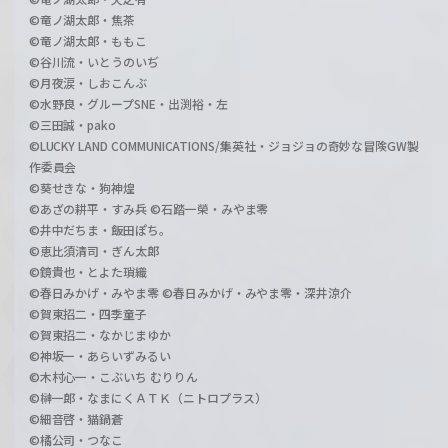
©竜ノ湖太郎・焦茶
©竜ノ湖太郎・ももこ
©谷川流・いとうのいぢ
©月夜涙・しおこんぶ
©水野良・グループSNE・出渕裕・左
©三田誠・pako
©LUCKY LAND COMMUNICATIONS/集英社・ジョジョの奇妙な冒険GW製
作委員会
©葵せきな・狗神煌
©あざの耕平・すみ兵 ©石踏一榮・みやま零
©井中だちま・飯田ぽち。
©恵比須清司・ぎん太郎
©鏡貴也・とよた瑣織
©春日みかげ・みやま零 ©春日みかげ・みやま零・深井涼介
©賀東招二・四季童子
©賀東招二・なかじまゆか
©神坂一・あらいずみるい
©木村心一・こぶいち むりりん
©榊一郎・なまにくＡＴＫ（ニトロプラス）
©細音啓・猫鍋蒼
©橘公司・つなこ