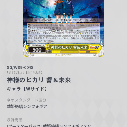
w
a
r
z
SG/W89-004S
ｶﾐｻﾏﾉﾋｶﾘ ﾋﾋﾞｷ&ﾐｸ
神様のヒカリ 響＆未来
キャラ【Wサイド】
ネオスタンダード区分
戦姫絶唱シンフォギア
収録商品
[ブースターパック] 戦姫絶唱シンフォギアＸＶ