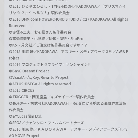
©2015 ひろやまひろし・TYPE-MOON／KADOKAWA／「プリズマ☆イ
リヤ ツヴァイ ヘルツ！」製作委員会
©2016 DMM.com POWERCHORD STUDIO / C2 / KADOKAWA All Rights
Reserved.
©赤塚不二夫／おそ松さん製作委員会
©高橋留美子・小学館／NHK・NEP・ShoPro
©Koi・芳文社／ご注文は製作委員会ですか？？
©2015 川原 礫／KADOKAWA アスキー・メディアワークス刊／AWIB P
roject
©2016 プロジェクトラブライブ！サンシャイン!!
©BanG Dream! Project
©VisualArt's/Key/Rewrite Project
©ATLUS ©SEGA All rights reserved.
©2015 CIRCUS
©TRIGGER・岡田麿里／キズナイーバー製作委員会
©長月達平・株式会社KADOKAWA刊／Re:ゼロから始める異世界生活製
作委員会
©&™Lucasfilm Ltd.
©SEGA／チェンクロ・フィルムパートナーズ
©2016 川原 礫／ＫＡＤＯＫＡＷＡ アスキー・メディアワークス刊／S
AO MOVIE Project