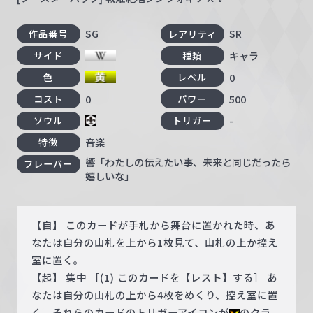
SG
SR
作品番号
レアリティ
キャラ
サイド
種類
0
色
レベル
0
500
コスト
パワー
-
ソウル
トリガー
音楽
特徴
響「わたしの伝えたい事、未来と同じだったら
フレーバー
嬉しいな」
【自】 このカードが手札から舞台に置かれた時、あ
なたは自分の山札を上から1枚見て、山札の上か控え
室に置く。
【起】 集中 ［(1) このカードを【レスト】する］ あ
なたは自分の山札の上から4枚をめくり、控え室に置
く。それらのカードのトリガーアイコンが
のクラ