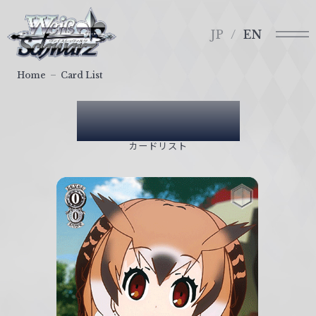
メ
ヴ
ニ
ァ
JP
EN
ュ
イ
ー
ス
Home
Card List
シ
ュ
Card List
ヴ
ァ
カードリスト
ル
ツ
｜
W
e
i
ß
S
c
h