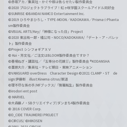
©赤坂アカ／集英社・かぐや様は告らせたい製作委員会
©2020 プロジェクトラブライブ！虹ヶ咲学園スクールアイドル同好会
©SUNRISE ©BANDAI NAMCO Entertainment Inc.
©2019 ひろやまひろし・TYPE-MOON／KADOKAWA／Prisma☆Phanta
sm製作委員会
©VISUAL ARTS/Key/「神様になった日」Project
©2020 東出祐一郎・橘公司・NOCO/KADOKAWA/「デート・ア・バレッ
ト」製作委員会
©Project シンフォギアＸＶ
© Koi・芳文社／ご注文はBLOOM製作委員会ですか？
©春場ねぎ・講談社／「五等分の花嫁∬」製作委員会 ®KODANSHA
©葦原大介／集英社・テレビ朝日・東映アニメーション
©VANGUARD overDress Character Design ©2021 CLAMP・ST de
sign:伊藤彰 illust:Kinema citrus/獣道
©理不尽な孫の手/MFブックス/「無職転生」製作委員会
©irodori ent post
© MARVEL
©大森藤ノ・SBクリエイティブ/ダンまち4製作委員会
© 2016 COVER Corp.
©D_CIDE TRAUMEREI PROJECT
©CIRCUS/ ©HIKOSEN
©2001-2021 CIRCUS