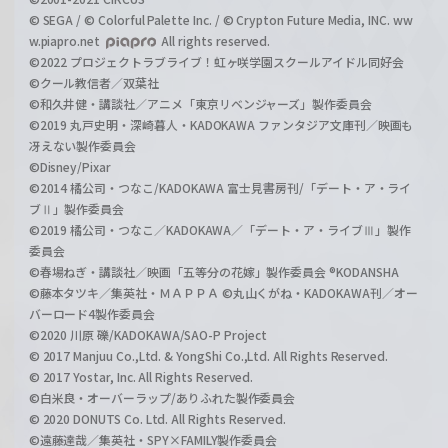
© SEGA / © Colorful Palette Inc. / © Crypton Future Media, INC. ww
w.piapro.net
All rights reserved.
©2022 プロジェクトラブライブ！虹ヶ咲学園スクールアイドル同好会
©クール教信者／双葉社
©和久井健・講談社／アニメ「東京リベンジャーズ」製作委員会
©2019 丸戸史明・深崎暮人・KADOKAWA ファンタジア文庫刊／映画も
冴えない製作委員会
©Disney/Pixar
©2014 橘公司・つなこ/KADOKAWA 富士見書房刊/「デート・ア・ライ
ブⅡ」製作委員会
©2019 橘公司・つなこ／KADOKAWA／「デート・ア・ライブⅢ」製作
委員会
©春場ねぎ・講談社／映画「五等分の花嫁」製作委員会 ®KODANSHA
©藤本タツキ／集英社・ＭＡＰＰＡ ©丸山くがね・KADOKAWA刊／オー
バーロード4製作委員会
©2020 川原 礫/KADOKAWA/SAO-P Project
© 2017 Manjuu Co.,Ltd. & YongShi Co.,Ltd. All Rights Reserved.
© 2017 Yostar, Inc. All Rights Reserved.
©白米良・オーバーラップ/ありふれた製作委員会
© 2020 DONUTS Co. Ltd. All Rights Reserved.
©遠藤達哉／集英社・SPY×FAMILY製作委員会