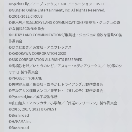
©Spider Lily／アニプレックス・ABCアニメーション・BS11
©GungHo Online Entertainment, Inc. All Rights Reserved.
©2001-2022 CIRCUS
©荒木飛呂彦&LUCKY LAND COMMUNICATIONS/集英社・ジョジョの奇
妙な冒険SC製作委員会
©LUCKY LAND COMMUNICATIONS/集英社・ジョジョの奇妙な冒険SO製
作委員会
©はまじあき／芳文社・アニプレックス
©KADOKAWA CORPORATION 2023
©SNK CORPORATION ALL RIGHTS RESERVED.
©高橋弥七郎／いとうのいぢ／アスキー･メディアワークス／『灼眼のシ
ャナF』製作委員会
©PROJECT YOHANE
©矢吹健太朗／集英社・あやかしトライアングル製作委員会
©赤坂アカ×横槍メンゴ／集英社・【推しの子】製作委員会
©Pyramid,Inc.／成子坂製作所
©山田鐘人・アベツカサ／小学館／「葬送のフリーレン」製作委員会
©2015, 2017, 2021 BIGWEST
©Bushiroad
©HAKAMA Inc
©Bushiroad