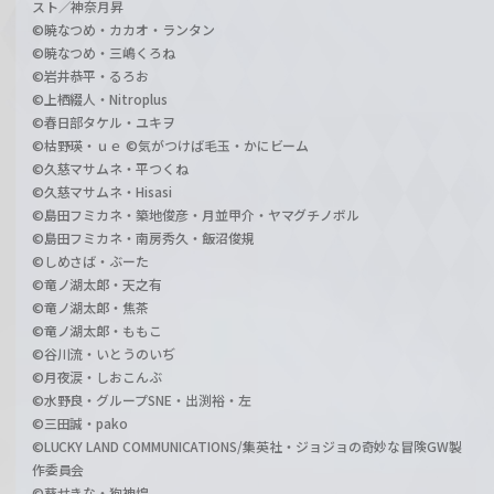
スト／神奈月昇
©暁なつめ・カカオ・ランタン
©暁なつめ・三嶋くろね
©岩井恭平・るろお
©上栖綴人・Nitroplus
©春日部タケル・ユキヲ
©枯野瑛・ｕｅ ©気がつけば毛玉・かにビーム
©久慈マサムネ・平つくね
©久慈マサムネ・Hisasi
©島田フミカネ・築地俊彦・月並甲介・ヤマグチノボル
©島田フミカネ・南房秀久・飯沼俊規
©しめさば・ぶーた
©竜ノ湖太郎・天之有
©竜ノ湖太郎・焦茶
©竜ノ湖太郎・ももこ
©谷川流・いとうのいぢ
©月夜涙・しおこんぶ
©水野良・グループSNE・出渕裕・左
©三田誠・pako
©LUCKY LAND COMMUNICATIONS/集英社・ジョジョの奇妙な冒険GW製
作委員会
©葵せきな・狗神煌