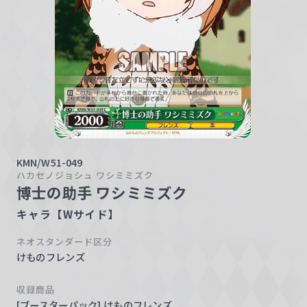
w
a
r
z
KMN/W51-049
ハカセノジョシュ ワシミミズク
博士の助手 ワシミミズク
キャラ【Wサイド】
ネオスタンダード区分
けものフレンズ
収録商品
[ブースターパック] けものフレンズ