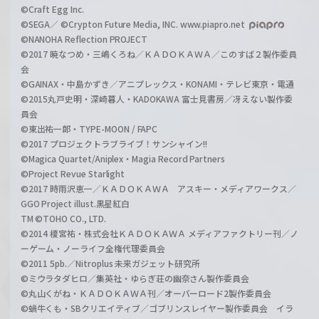
©Craft Egg Inc.
©SEGA／ ©Crypton Future Media, INC. www.piapro.net
©NANOHA Reflection PROJECT
©2017 暁なつめ・三嶋くろね／ＫＡＤＯＫＡＷＡ／このすば２製作委員
会
©GAINAX・中島かずき／アニプレックス・KONAMI・テレビ東京・電通
©2015丸戸史明・深崎暮人・KADOKAWA 富士見書房／冴えない製作委
員会
©東出祐一郎・TYPE-MOON / FAPC
©2017 プロジェクトラブライブ！サンシャイン!!
©Magica Quartet/Aniplex・Magia Record Partners
©Project Revue Starlight
©2017 時雨沢恵一／ＫＡＤＯＫＡＷＡ アスキー・メディアワークス／
GGO Project illust.黒星紅白
TM ©TOHO CO., LTD.
©2014 榎宮祐・株式会社ＫＡＤＯＫＡＷＡ メディアファクトリー刊／ノ
ーゲーム・ノーライフ全権代理委員会
©2011 5pb.／Nitroplus 未来ガジェット研究所
©ミウラタダヒロ／集英社・ゆらぎ荘の幽奈さん製作委員会
©丸山くがね・ＫＡＤＯＫＡＷＡ刊／オーバーロード2製作委員会
©蝸牛くも・SBクリエイティブ／ゴブリンスレイヤー製作委員会 イラ