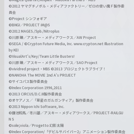
©2012 ヤマグチノボル・メディアファクトリー／ゼロの使い魔Ｆ製作委
員会
©Project シンフォギア
©BNGI／PROJECT iM@S
©2012 MAGES./5pb./Nitroplus
©川原 礫／アスキー・メディアワークス／AW Project
©SEGA / ©Crypton Future Media, Inc. www.crypton.net Illustration
by KEI
©VisualArt's/Key/Team Little Busters!
©川原 礫／アスキー・メディアワークス／SAO Project
©vividred project・MBS ©2013 プロジェクトラブライブ！
©NANOHA The MOVIE 2nd A's PROJECT
©サイコパス製作委員会
©Index Corporation 1996,2011
©2013 CIRCUS/D.C.III製作委員会
©オケアノス／「翠星のガルガンティア」製作委員会
©2013 Nippon Ichi Software, Inc.
©鎌池和馬／冬川基／アスキー・メディアワークス／PROJECT-RAILGU
N S
©sole;viola／Progetto 幻影太陽
©Index Corporation/「デビルサバイバー2」アニメーション製作委員会