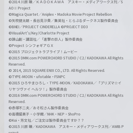
©2014 川原 礫／ＫＡＤＯＫＡＷＡ アスキー・メディアワークス刊／S
AOⅡ Project
©Magica Quartet／Aniplex・Madoka Movie Project Rebellion
©矢吹健太朗・長谷見沙貴／集英社・とらぶるダークネス製作委員会
©BNEI／PROJECT CINDERELLA ©PROJECT DD3
©VisualArt's/Key/Charlotte Project
©諫山創・講談社／「進撃の巨人」製作委員会
©Project シンフォギアＧＸ
©2015 プロジェクトラブライブ！ムービー
©2015 DMM.com POWERCHORD STUDIO / C2 / KADOKAWA All Rights
Reserved.
© 2014, 2015 SQUARE ENIX CO., LTD. All Rights Reserved.
©TYPE-MOON・ufotable・FSNPC
©2015 ひろやまひろし・TYPE-MOON／KADOKAWA／「プリズマ☆イ
リヤ ツヴァイ ヘルツ！」製作委員会
©2016 DMM.com POWERCHORD STUDIO / C2 / KADOKAWA All Rights
Reserved.
©赤塚不二夫／おそ松さん製作委員会
©高橋留美子・小学館／NHK・NEP・ShoPro
©Koi・芳文社／ご注文は製作委員会ですか？？
©2015 川原 礫／KADOKAWA アスキー・メディアワークス刊／AWIB P
roject