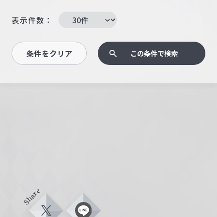
表示件数：
条件をクリア
この条件で検索
Share
X
L