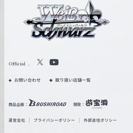
ヴ
ァ
イ
ス
シ
ュ
ヴ
ァ
ル
Official
X
Y
ツ
o
｜
お問い合わせ
取り扱い店舗一覧
u
W
T
e
u
i
b
商品企画：
開発：
ß
e
S
O
運営会社
プライバシーポリシー
外部送信ポリシー
c
f
h
f