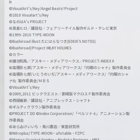
N
©VisualArt's/Key/Angel Beats! Project
©2010 Visualart's/Key
©なのはA's PROJECT
©真島ヒロ／講談社・フェアリーテイル製作ギルド・テレビ東京
©1999-2010 TYPE-MOON
©Bushiroad illust:たにはらなつき(EDEN'S NOTES)
©Bushiroad/Project MILKY HOLMES
©カラー
©鎌池和馬／アスキー・メディアワークス／PROJECT-INDEX II
©高橋弥七郎/アスキー・メディアワークス/『灼眼のシャナ』製作委員会
©高橋弥七郎/いとうのいぢ/アスキー・メディアワークス/『灼眼のシャ
ナII』製作委員会/ＭＢＳ
©VisualArt's/Key
©2009,2011 ビックウエスト／劇場版マクロスＦ製作委員会
©西尾維新／講談社・アニプレックス・シャフト
©ギルティクラウン製作委員会
©PROJECT DD ©Index Corporation/「ペルソナ４」アニメーション製
作委員会
©あらゐけいいち・角川書店／東雲研究所
©Nitroplus/TYPE-MOON・ufotable・FZPC
©Magica Quartet/Aniplex・Madoka Partners・MBS