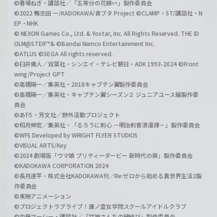
©春場ねぎ・講談社／「五等分の花嫁∽」製作委員会
©2022 鴨志田 一/KADOKAWA/青ブタ Project ©CLAMP・ST/講談社・N
EP・NHK
© NEXON Games Co., Ltd. & Yostar, Inc. All Rights Reserved. THE ID
OLM@STER™& ©Bandai Namco Entertainment Inc.
©ATLUS ©SEGA All rights reserved.
©臼井儀人／双葉社・シンエイ・テレビ朝日・ADK 1993-2024 ©Front
wing/Project GPT
©高橋陽一／集英社・2018キャプテン翼製作委員会
©高橋陽一／集英社・キャプテン翼シーズン２ ジュニアユース編製作委
員会
©あfろ・芳文社／野外活動プロジェクト
©和月伸宏／集英社・「るろうに剣心 －明治剣客浪漫譚－」製作委員会
©WFS Developed by WRIGHT FLYER STUDIOS
©VISUAL ARTS/Key
©2024 劇場版「ウマ娘 プリティーダービー 新時代の扉」製作委員会
©KADOKAWA CORPORATION 2024
©長月達平・株式会社KADOKAWA刊／Re:ゼロから始める異世界生活2製
作委員会
©東映アニメーション
©プロジェクトラブライブ！蓮ノ空女学院スクールアイドルクラブ
©内藤マーシー・講談社／「甘神さんちの縁結び」製作委員会