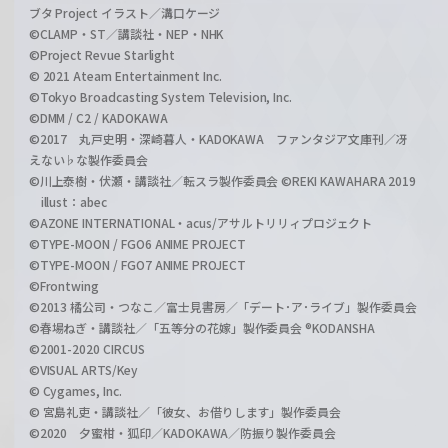
ブタ Project イラスト／溝口ケージ
©CLAMP・ST／講談社・NEP・NHK
©Project Revue Starlight
© 2021 Ateam Entertainment Inc.
©Tokyo Broadcasting System Television, Inc.
©DMM / C2 / KADOKAWA
©2017 丸戸史明・深崎暮人・KADOKAWA ファンタジア文庫刊／冴
えない♭な製作委員会
©川上泰樹・伏瀬・講談社／転スラ製作委員会 ©REKI KAWAHARA 2019
illust：abec
©AZONE INTERNATIONAL・acus/アサルトリリィプロジェクト
©TYPE-MOON / FGO6 ANIME PROJECT
©TYPE-MOON / FGO7 ANIME PROJECT
©Frontwing
©2013 橘公司・つなこ／富士見書房／「デート･ア･ライブ」製作委員会
©春場ねぎ・講談社／「五等分の花嫁」製作委員会 ®KODANSHA
©2001-2020 CIRCUS
©VISUAL ARTS/Key
© Cygames, Inc.
© 宮島礼吏・講談社／「彼女、お借りします」製作委員会
©2020 夕蜜柑・狐印／KADOKAWA／防振り製作委員会