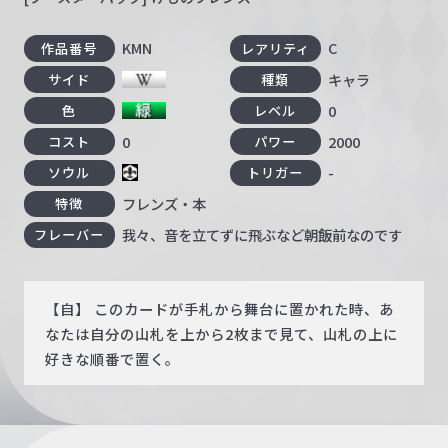
KMN
C
作品番号
レアリティ
キャラ
サイド
種類
0
色
レベル
0
2000
コスト
パワー
-
ソウル
トリガー
フレンズ・本
特徴
我々、音を立てずに飛ぶなど朝飯前なのです
フレーバー
【自】 このカードが手札から舞台に置かれた時、あ
なたは自分の山札を上から2枚まで見て、山札の上に
好きな順番で置く。