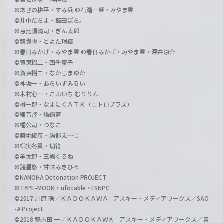
©あざの耕平・すみ兵 ©石踏一榮・みやま零
©井中だちま・飯田ぽち。
©恵比須清司・ぎん太郎
©鏡貴也・とよた瑣織
©春日みかげ・みやま零 ©春日みかげ・みやま零・深井涼介
©賀東招二・四季童子
©賀東招二・なかじまゆか
©神坂一・あらいずみるい
©木村心一・こぶいち むりりん
©榊一郎・なまにくＡＴＫ（ニトロプラス）
©細音啓・猫鍋蒼
©橘公司・つなこ
©築地俊彦・駒都え～じ
©柳実冬貴・切符
©羊太郎・三嶋くろね
©諸星悠・甘味みきひろ
©NANOHA Detonation PROJECT
©TYPE-MOON・ufotable・FSNPC
©2017 川原 礫／ＫＡＤＯＫＡＷＡ アスキー・メディアワークス／SAO
-A Project
©2018 鴨志田 一／ＫＡＤＯＫＡＷＡ アスキー・メディアワークス／青