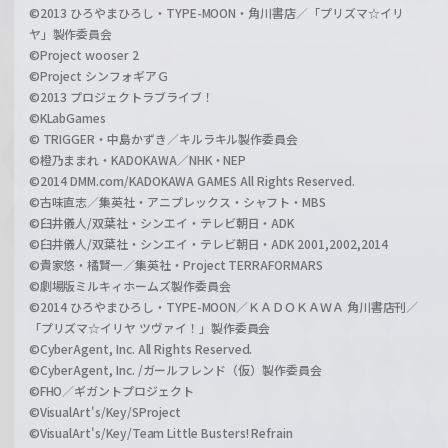
©2013 ひろやまひろし・TYPE-MOON・角川書店／「プリズマ☆イリ
ヤ」製作委員会
©Project wooser 2
©Project シンフォギアＧ
©2013 プロジェクトラブライブ！
©KLabGames
© TRIGGER・中島かずき／キルラキル製作委員会
©橙乃ままれ・KADOKAWA／NHK・NEP
©2014 DMM.com/KADOKAWA GAMES All Rights Reserved.
©古味直志／集英社・アニプレックス・シャフト・MBS
©臼井儀人/双葉社・シンエイ・テレビ朝日・ADK
©臼井儀人/双葉社・シンエイ・テレビ朝日・ADK 2001,2002,2014
©貴家悠・橘賢一／集英社・Project TERRAFORMARS
©劇場版ミルキィホームズ製作委員会
©2014 ひろやまひろし・TYPE-MOON／ＫＡＤＯＫＡＷＡ 角川書店刊／
「プリズマ☆イリヤ ツヴァイ！」製作委員会
©CyberAgent, Inc. All Rights Reserved.
©CyberAgent, Inc. /ガールフレンド（仮）製作委員会
©FHO／ギガントプロジェクト
©VisualArt's/Key/SProject
©VisualArt's/Key/Team Little Busters! Refrain