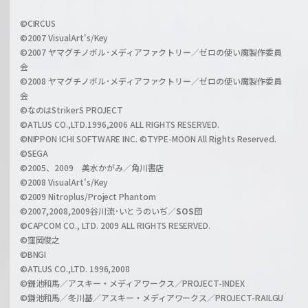
w
i
a
©CIRCUS
c
©2007 VisualArt's/Key
r
i
©2007 ヤマグチノボル･メディアファクトリー／ゼロの使い魔製作委員
z
会
a
©2008 ヤマグチノボル･メディアファクトリー／ゼロの使い魔製作委員
l
会
C
©なのはStrikerS PROJECT
h
©ATLUS CO.,LTD.1996,2006 ALL RIGHTS RESERVED.
a
©NIPPON ICHI SOFTWARE INC. ©TYPE-MOON All Rights Reserved.
n
©SEGA
©2005、2009 美水かがみ／角川書店
n
©2008 VisualArt's/Key
e
©2009 Nitroplus/Project Phantom
l
©2007,2008,2009谷川流･いとうのいぢ／
SOS団
©CAPCOM CO., LTD. 2009 ALL RIGHTS RESERVED.
©窪岡俊之
©BNGI
©ATLUS CO.,LTD. 1996,2008
©鎌池和馬／アスキー・メディアワークス／PROJECT-INDEX
©鎌池和馬／冬川基／アスキー・メディアワークス／PROJECT-RAILGU